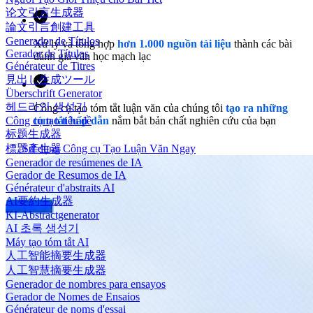
论文引言生成器
論文引言創建工具
Generador de Títulos
Xử lý và tổng hợp
hơn 1.000 nguồn tài liệu
thành các bài
Gerador de Títulos
đánh giá văn học mạch lạc
Générateur de Titres
見出し生成ツール
Überschrift Generator
헤드라인 생성기
Công cụ tạo tóm tắt luận văn của chúng tôi
tạo ra những
tóm tắt hấp dẫn
nắm bắt bản chất nghiên cứu của bạn
Công cụ tạo tiêu đề
标题生成器
Sử dụng Công cụ Tạo Luận Văn Ngay
標題產生器
Generador de resúmenes de IA
Gerador de Resumos de IA
Générateur d'abstraits AI
AI要約生成器
KI-Abstractgenerator
AI 초록 생성기
Máy tạo tóm tắt AI
人工智能摘要生成器
人工智慧摘要生成器
Generador de nombres para ensayos
Gerador de Nomes de Ensaios
Générateur de noms d'essai