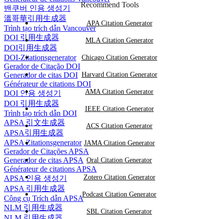
Recommend Tools
밴쿠버 인용 생성기
溫哥華引用生成器
APA Citation Generator
Trình tạo trích dẫn Vancouver
DOI 引用生成器
MLA Citation Generator
DOI引用生成器
DOI-Zitationsgenerator
Chicago Citation Generator
Gerador de Citação DOI
Generador de citas DOI
Harvard Citation Generator
Générateur de citations DOI
AMA Citation Generator
DOI 인용 생성기
DOI 引用生成器
IEEE Citation Generator
Trình tạo trích dẫn DOI
APSA 引文生成器
ACS Citation Generator
APSA引用生成器
APSA Zitationsgenerator
JAMA Citation Generator
Gerador de Citações APSA
Generador de citas APSA
Oral Citation Generator
Générateur de citations APSA
Zotero Citation Generator
APSA 인용 생성기
APSA 引用生成器
Podcast Citation Generator
Công cụ Trích dẫn APSA
NLM 引用生成器
SBL Citation Generator
NLM 引用生成器