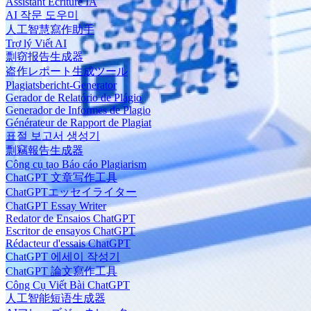
Assistant Écriture IA
AI 작문 도우미
人工智慧寫作助手
Trợ lý Viết AI
剽窃报告生成器
盗作レポート生成ツール
Plagiatsbericht-Generator
Gerador de Relatório de Plágio
Generador de Informes de Plagio
Générateur de Rapport de Plagiat
표절 보고서 생성기
剽竊報告生成器
Công cụ tạo Báo cáo Plagiarism
ChatGPT 文章写作工具
ChatGPTエッセイライター
ChatGPT Essay Writer
Redator de Ensaios ChatGPT
Escritor de ensayos ChatGPT
Rédacteur d'essais ChatGPT
ChatGPT 에세이 작성기
ChatGPT 論文寫作工具
Công Cụ Viết Bài ChatGPT
人工智能短语生成器