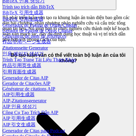
BibTeX 인용 생성기
Trình tạo trích dẫn BibTeX
BibTeX 引用生成器
Bộ phát triển luận văn tạo ra khung luận án toàn diện bao gồm các
BibTeX 引用生成器
dàn bài chương, phần phương pháp nghiên cứu và cấu trúc tổng
Generador de Página de Obras Citadas
quan tài liệu. Nó giúp bạn tổ chức nghiên cứu thành một kế hoạch
Gerador de Página de Obras Citadas
luận văn mạch lạc, đầy đủ định dạng học thuật và vị trí trích dẫn
Générateur de page de références
phù hợp với phong cách của bạn.
作品引用ページ生成器
Zitationsseite Generator
인용 페이지 생성기
Bộ tạo luận văn có thể viết toàn bộ luận án của tôi
Trình Tạo Trang Tài Liệu Tham Khảo
không?
作品引用页生成器
引用頁面生成器
Generador de Citas AIP
Gerador de Citações AIP
Générateur de citations AIP
AIP引用生成器
AIP-Zitationsgenerator
AIP 인용 생성기
Công Cụ Tạo Trích Dẫn AIP
AIP 引用生成器
AIP 引文生成器
Generador de Citas para Podcast