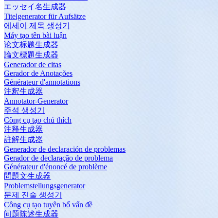
エッセイ名生成器
Titelgenerator für Aufsätze
에세이 제목 생성기
Máy tạo tên bài luận
论文标题生成器
論文標題生成器
Generador de citas
Gerador de Anotações
Générateur d'annotations
注釈生成器
Annotator-Generator
주석 생성기
Công cụ tạo chú thích
注释生成器
註解生成器
Generador de declaración de problemas
Gerador de declaração de problema
Générateur d'énoncé de problème
問題文生成器
Problemstellungsgenerator
문제 진술 생성기
Công cụ tạo tuyên bố vấn đề
问题陈述生成器