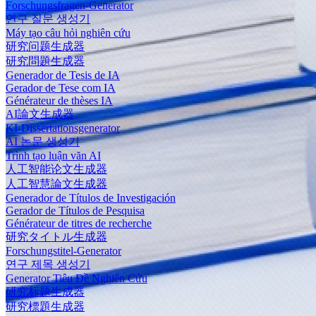
Forschungsfragen-Generator
연구 질문 생성기
Máy tạo câu hỏi nghiên cứu
研究问题生成器
研究問題生成器
Generador de Tesis de IA
Gerador de Tese com IA
Générateur de thèses IA
AI論文生成器
KI-Dissertationsgenerator
AI 논문 생성기
Trình tạo luận văn AI
人工智能论文生成器
人工智慧論文生成器
Generador de Títulos de Investigación
Gerador de Títulos de Pesquisa
Générateur de titres de recherche
研究タイトル生成器
Forschungstitel-Generator
연구 제목 생성기
Generator Tiêu Đề Nghiên Cứu
研究标题生成器
研究標題生成器