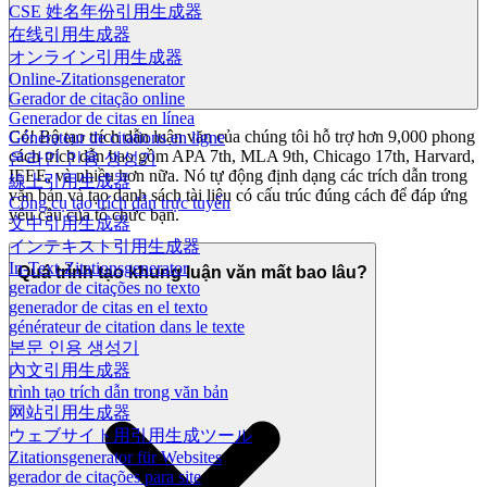
CSE 姓名年份引用生成器
在线引用生成器
オンライン引用生成器
Online-Zitationsgenerator
Gerador de citação online
Generador de citas en línea
Có! Bộ tạo trích dẫn luận văn của chúng tôi hỗ trợ hơn 9,000 phong
Générateur de citations en ligne
cách trích dẫn bao gồm APA 7th, MLA 9th, Chicago 17th, Harvard,
온라인 인용 생성기
IEEE, và nhiều hơn nữa. Nó tự động định dạng các trích dẫn trong
線上引用生成器
văn bản và tạo danh sách tài liệu có cấu trúc đúng cách để đáp ứng
Công cụ tạo trích dẫn trực tuyến
yêu cầu của tổ chức bạn.
文中引用生成器
インテキスト引用生成器
In-Text-Zitationsgenerator
Quá trình tạo khung luận văn mất bao lâu?
gerador de citações no texto
generador de citas en el texto
générateur de citation dans le texte
본문 인용 생성기
內文引用生成器
trình tạo trích dẫn trong văn bản
网站引用生成器
ウェブサイト用引用生成ツール
Zitationsgenerator für Websites
gerador de citações para site