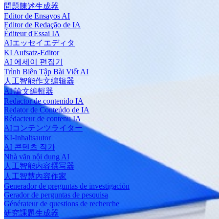
問題陳述生成器
Editor de Ensayos AI
Editor de Redação de IA
Éditeur d'Essai IA
AIエッセイエディタ
KI Aufsatz-Editor
AI 에세이 편집기
Trình Biên Tập Bài Viết AI
人工智能作文编辑器
AI 論文編輯器
Redactor de contenido IA
Redator de Conteúdo de IA
Rédacteur de contenu IA
AIコンテンツライター
KI-Inhaltsautor
AI 콘텐츠 작가
Nhà văn nội dung AI
人工智能内容撰写器
人工智慧內容作家
Generador de preguntas de investigación
Gerador de perguntas de pesquisa
Générateur de questions de recherche
研究課題生成器