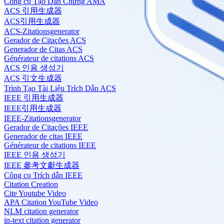
Công cụ Tạo Dẫn Chứng AMA
ACS 引用生成器
ACS引用生成器
ACS-Zitationsgenerator
Gerador de Citações ACS
Generador de Citas ACS
Générateur de citations ACS
ACS 인용 생성기
ACS 引文生成器
Trình Tạo Tài Liệu Trích Dẫn ACS
IEEE 引用生成器
IEEE引用生成器
IEEE-Zitationsgenerator
Gerador de Citações IEEE
Generador de citas IEEE
Générateur de citations IEEE
IEEE 인용 생성기
IEEE 參考文獻生成器
Công cụ Trích dẫn IEEE
Citation Creation
Cite Youtube Video
APA Citation YouTube Video
NLM citation generator
in-text citation generator