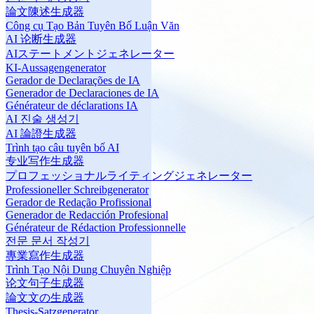
論文陳述生成器
Công cụ Tạo Bản Tuyên Bố Luận Văn
AI 论断生成器
AIステートメントジェネレーター
KI-Aussagengenerator
Gerador de Declarações de IA
Generador de Declaraciones de IA
Générateur de déclarations IA
AI 진술 생성기
AI 論證生成器
Trình tạo câu tuyên bố AI
专业写作生成器
プロフェッショナルライティングジェネレーター
Professioneller Schreibgenerator
Gerador de Redação Profissional
Generador de Redacción Profesional
Générateur de Rédaction Professionnelle
전문 문서 작성기
專業寫作生成器
Trình Tạo Nội Dung Chuyên Nghiệp
论文句子生成器
論文文の生成器
Thesis-Satzgenerator