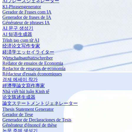
AIフレーズジェネレーター
KI-Phrasengenerator
Gerador de Frases com IA
Generador de frases de IA
Générateur de phrases IA
AI 문구 생성기
AI 短语生成器
Trình tạo cụm từ AI
经济论文写作专家
経済学エッセイライター
Wirtschaftsaufsatzschreiber
Redator de ensaios de Economia
Redactor de ensayos de economía
Rédacteur d'essais économiques
경제 에세이 작가
經濟學論文寫作專家
Nhà viết bài luận Kinh tế
论文陈述生成器
論文ステートメントジェネレーター
Thesis Statement Generator
Gerador de Tese
Generador de Declaraciones de Tesis
Générateur d'énoncé de thèse
논문 주제 생성기