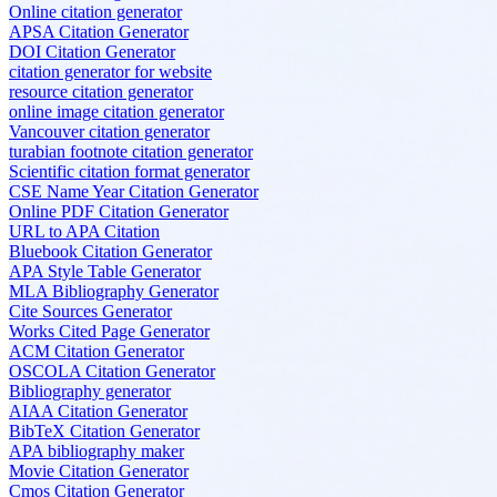
Online citation generator
APSA Citation Generator
DOI Citation Generator
citation generator for website
resource citation generator
online image citation generator
Vancouver citation generator
turabian footnote citation generator
Scientific citation format generator
CSE Name Year Citation Generator
Online PDF Citation Generator
URL to APA Citation
Bluebook Citation Generator
APA Style Table Generator
MLA Bibliography Generator
Cite Sources Generator
Works Cited Page Generator
ACM Citation Generator
OSCOLA Citation Generator
Bibliography generator
AIAA Citation Generator
BibTeX Citation Generator
APA bibliography maker
Movie Citation Generator
Cmos Citation Generator