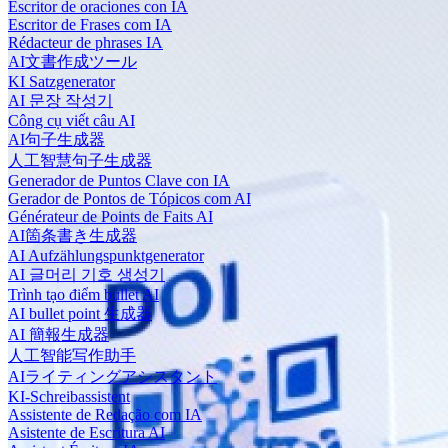
Escritor de oraciones con IA
Escritor de Frases com IA
Rédacteur de phrases IA
AI文書作成ツール
KI Satzgenerator
AI 문장 작성기
Công cụ viết câu AI
AI句子生成器
人工智慧句子生成器
Generador de Puntos Clave con IA
Gerador de Pontos de Tópicos com AI
Générateur de Points de Faits AI
AI箇条書き生成器
AI Aufzählungspunktgenerator
AI 글머리 기호 생성기
Trình tạo điểm bullet AI
AI bullet point 生成器
AI 簡報生成器
人工智能写作助手
AIライティングアシスタント
KI-Schreibassistent
Assistente de Redação com IA
Asistente de Escritura AI