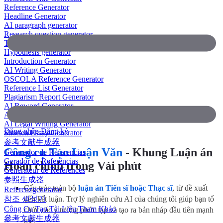
Reference Generator
Headline Generator
AI paragraph generator
Research question generator
Thesis paragraph generator
Hypothesis generator
Introduction Generator
AI Writing Generator
OSCOLA Reference Generator
Reference List Generator
Plagiarism Report Generator
AI Reword Generator
AI Bullet Point Generator
AI Legal Writing Generator
Đăng nhập
Đăng ký
Shorten Essay Generator
参考文献生成器
Công cụ Tạo Luận Văn
- Khung Luận án
Generador de Referencias
Gerador de Referências
Hoàn chỉnh trong Vài phút
Générateur de Références
参照生成器
Cấu trúc toàn bộ
luận án Tiến sĩ hoặc Thạc sĩ
, từ đề xuất
Referenzgenerator
참조 생성기
đến kết luận. Trợ lý nghiên cứu AI của chúng tôi giúp bạn tổ
Công Cụ Tạo Tài Liệu Tham Khảo
chức các ý tưởng phức tạp và tạo ra bản nháp đầu tiên mạnh
參考文獻生成器
mẽ.