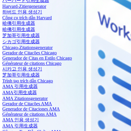
ハーバード引用生成器
Harvard-Zitiergenerator
하버드 인용 생성기
Công cụ trích dẫn Harvard
哈佛引用生成器
哈佛引用生成器
芝加哥引用生成器
シカゴ引用生成器
Chicago-Zitationsgenerator
Gerador de Citações Chicago
Generador de Citas en Estilo Chicago
Générateur de citations Chicago
시카고 인용 생성기
芝加哥引用生成器
Trình tạo trích dẫn Chicago
AMA 引用生成器
AMA引用生成器
AMA Zitationsgenerator
Gerador de Citações AMA
Generador de Citaciones AMA
Générateur de citations AMA
AMA 인용 생성기
AMA 引用生成器