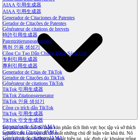
AIAA 引用生成器
AIAA 引用生成器
Generador de Citaciones de Patentes
Gerador de Citações de Patentes
Générateur de citations de brevets
特許引用生成器
Patentzitierungsgenerator
특허 인용 생성기
Công Cụ Tạo Dẫn Chứng Bằng Sáng Chế
专利引用生成器
專利引用生成器
Generador de Citas de TikTok
Gerador de Citações do TikTok
Générateur de citations TikTok
TikTok 引用生成器
TikTok Zitationsgenerator
TikTok 인용 생성기
Công cụ trích dẫn TikTok
TikTok 引用生成器
TikTok 引文生成器
Generador de Citas JAMA
Bộ phát triển chủ đề luận văn phân tích lĩnh vực học tập và sở thích
Gerador de Citações JAMA
nghiên cứu của bạn để đề xuất những chủ đề luận văn khả thi. Nó
Générateur de citations JAMA
xem xét các xu hướng học thuật hiện tại, xác định các khoảng trống