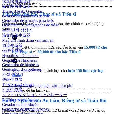
论文段落生成器
✨
Người viết luận văn AI
論文段落生成器
Thesis-Absatz-Generator
Tùy biến cho bậc Thạc sĩ và Tiến sĩ
Gerador de parágrafos de tese
Generador de párrafos para tesis
Dịch vụ làm luận văn theo thuê mướn, tùy chỉnh cho cấp độ học
Générateur de paragraphes de thèse
vấn của bạn.
논문 단락 생성기
論文段落生成器
Máy phát sinh đoạn văn luận án
假设生成器
Phân biệt thông minh giữa yêu cầu luận văn
15.000 từ cho
仮説生成器
bậc Thạc sĩ
và
80.000 từ cho bậc Tiến sĩ
Hypothesen-Generator
Gerador de Hipóteses
Generador de hipótesis
Générateur d'hypothèses
Tập quán viết theo ngành học cho
hơn 150 lĩnh vực học
가설 생성기
thuật
假設生成器
Trình tạo giả thuyết
Sử dụng Công cụ tạo luận văn miễn phí
引言生成器
✨
Công cụ tạo đề tài luận văn
イントロダクションジェネレーター
Einführungsgenerator
Hỗ trợ Nghiên cứu An toàn, Riêng tư và Tuân thủ
Gerador de Introdução
Generador de Introducciones
Nghiên cứu gốc của bạn được giữ bí mật với sự bảo vệ ở cấp độ
Générateur d'Introduction