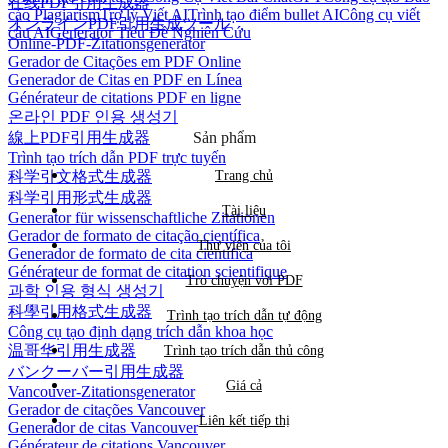
在线PDF引用生成器
cáo Plagiarism
Trợ lý Viết AI
Trình tạo điểm bullet AI
Công cụ viết
オンラインPDF引用生成ツール
câu AI
Generator Tiêu Đề Nghiên Cứu
Online-PDF-Zitationsgenerator
Gerador de Citações em PDF Online
Generador de Citas en PDF en Línea
Générateur de citations PDF en ligne
온라인 PDF 인용 생성기
線上PDF引用生成器
Sản phẩm
Trình tạo trích dẫn PDF trực tuyến
科学引文格式生成器
Trang chủ
科学引用形式生成器
Tài liệu
Generator für wissenschaftliche Zitationen
Gerador de formato de citação científica
Thư viện của tôi
Generador de formato de cita científica
Générateur de format de citation scientifique
Trò chuyện với PDF
과학 인용 형식 생성기
科學引用格式生成器
Trình tạo trích dẫn tự động
Công cụ tạo định dạng trích dẫn khoa học
温哥华引用生成器
Trình tạo trích dẫn thủ công
バンクーバー引用生成器
Giá cả
Vancouver-Zitationsgenerator
Gerador de citações Vancouver
Liên kết tiếp thị
Generador de citas Vancouver
Générateur de citations Vancouver