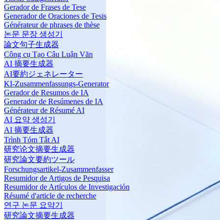
Gerador de Frases de Tese
Generador de Oraciones de Tesis
Générateur de phrases de thèse
논문 문장 생성기
論文句子生成器
Công cụ Tạo Câu Luận Văn
AI 摘要生成器
AI要約ジェネレーター
KI-Zusammenfassungs-Generator
Gerador de Resumos de IA
Generador de Resúmenes de IA
Générateur de Résumé AI
AI 요약 생성기
AI 摘要生成器
Trình Tóm Tắt AI
研究论文摘要生成器
研究論文要約ツール
Forschungsartikel-Zusammenfasser
Resumidor de Artigos de Pesquisa
Resumidor de Artículos de Investigación
Résumé d'article de recherche
연구 논문 요약기
研究論文摘要生成器