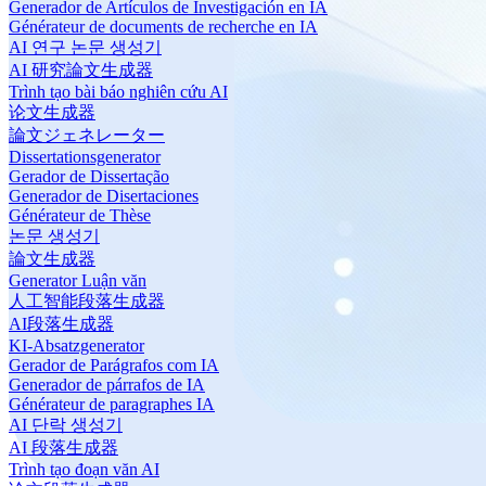
Generador de Artículos de Investigación en IA
Générateur de documents de recherche en IA
AI 연구 논문 생성기
AI 研究論文生成器
Trình tạo bài báo nghiên cứu AI
论文生成器
論文ジェネレーター
Dissertationsgenerator
Gerador de Dissertação
Generador de Disertaciones
Générateur de Thèse
논문 생성기
論文生成器
Generator Luận văn
人工智能段落生成器
AI段落生成器
KI-Absatzgenerator
Gerador de Parágrafos com IA
Generador de párrafos de IA
Générateur de paragraphes IA
AI 단락 생성기
AI 段落生成器
Trình tạo đoạn văn AI