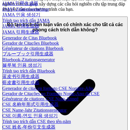
JAMA引用生成器
nghiên cứu và giúp xây dựng các câu hỏi nghiên cứu tập trung đáp
JAMA Zitationsgenerator
ứng yêu cầu của chương trình của bạn.
JAMA 인용 생성기
Trình tạo trích dẫn JAMA
Bộ tạo trích dẫn luận văn có chính xác cho tất cả các
JAMA 引用生成器
phong cách trích dẫn không?
JAMA 引用生成器
Generador de Citas Bluebook
Gerador de Citações Bluebook
Générateur de citations Bluebook
ブルーブック引用生成器
Bluebook-Zitationsgenerator
블루북 인용 생성기
Trình tạo trích dẫn Bluebook
蓝皮书引用生成器
藍皮書引用生成器
Generador de citas en formato CSE Nombre-Año
Gerador de Citações no Formato Nome-Ano da CSE
Générateur de citations CSE Nom-Anneé
CSE 名称年形式引用生成器
CSE Name-Jahr Zitationsgenerator
CSE 이름-연도 인용 생성기
Trình tạo trích dẫn CSE theo tên-năm
CSE 姓名-年份引文生成器