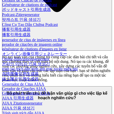
Gerador de Citação de Podcast
Générateur de citations de podcast
ポッドキャスト引用生成器
Podcast-Zitiergenerator
팟캐스트 인용 생성기
Công Cụ Tạo Dẫn Chứng Podcast
播客引用生成器
播客引用生成器
generador de citas de imágenes en línea
gerador de citações de imagem online
générateur de citations d'images en ligne
オンライン画像引用ジェネレーター
Bộ tạo luận văn của chúng tôi cung cấp các dàn bài chi tiết và cấu
Online-Bildzitationsgenerator
trúc chương thay vì viết toàn bộ nội dung. Nó tạo ra các khung, đề
온라인 이미지 인용 생성기
xuất các phương pháp nghiên cứu, xây dựng các tuyên bố vấn đề
trình tạo trích dẫn hình ảnh trực tuyến miễn phí
luận văn và giúp cấu trúc các lập luận của bạn - bạn sẽ thêm nghiên
在线图像引用生成器
cứu, phân tích và những hiểu biết của riêng bạn để tạo ra một tác
線上圖片引用生成器
phẩm học thuật chính thống.
Generador de Citas AIAA
Gerador de Citações AIAA
Bộ phát triển chủ đề luận văn giúp gì cho việc lập kế
Générateur de citations AIAA
hoạch nghiên cứu?
AIAA 引用生成器
AIAA Zitationsgenerator
AIAA 인용 생성기
Trình sinh trích dẫn AIAA