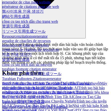
generador de citas para website
générateur de citations pour site web
웹사이트용 인용 생성기
網站引用生成器
công cụ tạo trích dẫn cho trang web
资源引用生成器
リソース引用生成ツール
Ressourcenzitationsgenerator
gerador de citações de recursos
Hầu hết người dùng nhận được một dàn bài luận văn hoàn chỉnh
generador de citas de recursos
trong vòng 5-10 phút. Bộ tạo thời gian luận văn sau đó giúp bạn lập
générateur de citations de ressources
kế hoạch viết theo một lịch trình hợp lý. Các khung phức tạp của
자료 인용 생성기
chương trình tiến sĩ có thể mất tối đa 15 phút, nhưng bạn tiết kiệm
資源引用生成器
được vài tháng so với các phương pháp lập kế hoạch truyền thống.
công cụ tạo trích dẫn tài nguyên
turabian footnote citation generator
Khám phá thêm
トゥラビアン脚注引用生成ツール
Turabian Fußnoten-Zitationsgenerator
gerador de citações em nota de rodapé no estilo Turabian
Trợ lý Nghiên cứu AI
Trình Tạo Giới Thiệu
Trình tạo giả thuyết
Máy
generador de citas en pie de página Turabian
phát sinh đoạn văn luận án
Trình tạo đoạn văn AI
Trình tạo bài báo
générateur de citations en notes de bas de page Turabian
nghiên cứu AI
Máy tạo nghiên cứu điển hình AI
Tóm tắt tài liệu khoa
투라비안 각주 인용 생성기
học
Tóm tắt Bài nghiên cứu
Trình Tóm Tắt AI
Công cụ Tạo Câu
Luận Văn
Trình Tạo Nội Dung Chuyên Nghiệp
Trình tạo câu tuyên
Turabian 脚注引用生成器
bố AI
Công cụ Tạo Bản Tuyên Bố Luận Văn
Nhà viết bài luận Kinh
nhà cung cấp trích dẫn chân chú Turabian
tế
Trình tạo cụm từ AI
Công Cụ Viết Bài ChatGPT
Công cụ tạo Báo