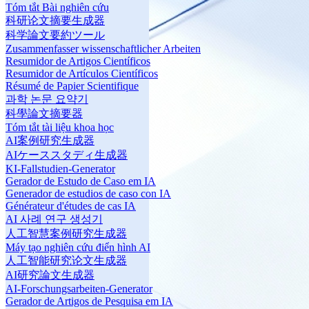
Tóm tắt Bài nghiên cứu
科研论文摘要生成器
科学論文要約ツール
Zusammenfasser wissenschaftlicher Arbeiten
Resumidor de Artigos Científicos
Resumidor de Artículos Científicos
Résumé de Papier Scientifique
과학 논문 요약기
科學論文摘要器
Tóm tắt tài liệu khoa học
AI案例研究生成器
AIケーススタディ生成器
KI-Fallstudien-Generator
Gerador de Estudo de Caso em IA
Generador de estudios de caso con IA
Générateur d'études de cas IA
AI 사례 연구 생성기
人工智慧案例研究生成器
Máy tạo nghiên cứu điển hình AI
人工智能研究论文生成器
AI研究論文生成器
AI-Forschungsarbeiten-Generator
Gerador de Artigos de Pesquisa em IA