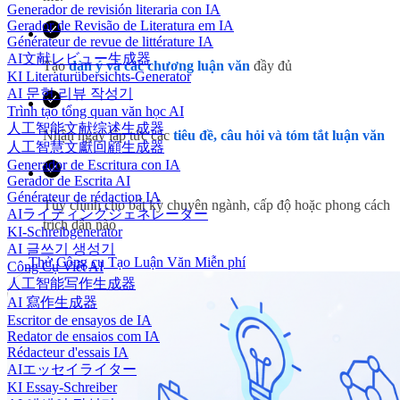
Generador de revisión literaria con IA
Gerador de Revisão de Literatura em IA
Générateur de revue de littérature IA
AI文献レビュー生成器
Tạo
dàn ý và các chương luận văn
đầy đủ
KI Literaturübersichts-Generator
AI 문헌 리뷰 작성기
Trình tạo tổng quan văn học AI
人工智能文献综述生成器
Nhận ngay lập tức các
tiêu đề, câu hỏi và tóm tắt luận văn
人工智慧文獻回顧生成器
Generador de Escritura con IA
Gerador de Escrita AI
Générateur de rédaction IA
Tùy chỉnh cho bất kỳ chuyên ngành, cấp độ hoặc phong cách
AIライティングジェネレーター
trích dẫn nào
KI-Schreibgenerator
AI 글쓰기 생성기
Thử Công cụ Tạo Luận Văn Miễn phí
Công Cụ Viết AI
人工智能写作生成器
AI 寫作生成器
Escritor de ensayos de IA
Redator de ensaios com IA
Rédacteur d'essais IA
AIエッセイライター
KI Essay-Schreiber