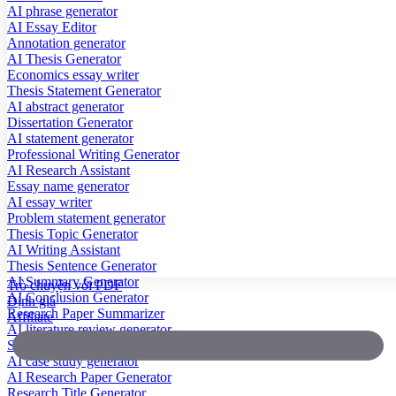
AI phrase generator
AI Essay Editor
Annotation generator
AI Thesis Generator
Economics essay writer
Thesis Statement Generator
AI abstract generator
Dissertation Generator
AI statement generator
Professional Writing Generator
AI Research Assistant
Essay name generator
AI essay writer
Problem statement generator
Thesis Topic Generator
AI Writing Assistant
Thesis Sentence Generator
AI Summary Generator
Trò chuyện với PDF
AI Conclusion Generator
Định giá
Research Paper Summarizer
Affiliate
AI literature review generator
Scientific Paper Summarizer
AI case study generator
AI Research Paper Generator
Research Title Generator