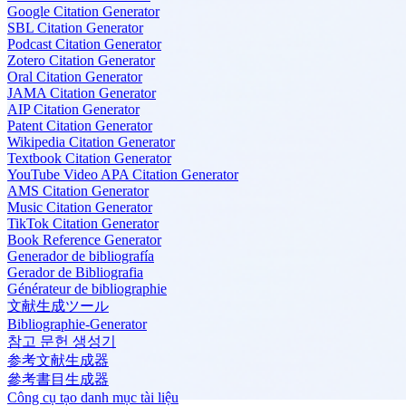
Google Citation Generator
SBL Citation Generator
Podcast Citation Generator
Zotero Citation Generator
Oral Citation Generator
JAMA Citation Generator
AIP Citation Generator
Patent Citation Generator
Wikipedia Citation Generator
Textbook Citation Generator
YouTube Video APA Citation Generator
AMS Citation Generator
Music Citation Generator
TikTok Citation Generator
Book Reference Generator
Generador de bibliografía
Gerador de Bibliografia
Générateur de bibliographie
文献生成ツール
Bibliographie-Generator
참고 문헌 생성기
参考文献生成器
參考書目生成器
Công cụ tạo danh mục tài liệu