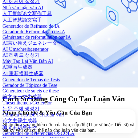
AI 에세이 작성기
Nhà văn luận văn AI
人工智能论文写作工具
人工智慧論文寫手
Generador de Refraseo de IA
Gerador de Reformulação de IA
Générateur de reformulation par IA
AI言い換えジェネレーター
AI Umschreibgenerator
AI 리워드 생성기
Máy Tạo Lại Văn Bản AI
AI重写生成器
AI 重新措辭生成器
Generador de Temas de Tesis
Gerador de Tópicos de Tese
Générateur de sujets de thèse
論文テーマ生成器
Cách Sử Dụng Công Cụ Tạo Luận Văn
Thesenthemen-Generator
논문 주제 생성기
Nhập Chủ Đề & Yêu Cầu Của Bạn
Công cụ Tạo Đề Tài Luận Văn
论文主题生成器
Nhập lĩnh vực nghiên cứu của bạn, cấp độ (Thạc sĩ hoặc Tiến sĩ) và
論文主題產生器
bất kỳ yêu cầu cụ thể nào cho luận văn của bạn.
Generador de Referencias OSCOLA