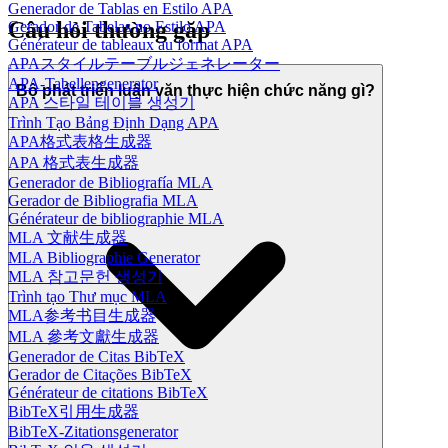
Generador de Tablas en Estilo APA
Câu hỏi thường gặp
Gerador de Tabelas no Estilo APA
Générateur de tableaux au format APA
APAスタイルテーブルジェネレーター
APA-Tabellengenerator
Bộ phát triển luận văn thực hiện chức năng gì?
APA 스타일 테이블 생성기
Trình Tạo Bảng Định Dạng APA
APA格式表格生成器
APA 格式表生成器
Generador de Bibliografía MLA
Gerador de Bibliografia MLA
Générateur de bibliographie MLA
MLA 文献生成器
MLA Bibliographie Generator
MLA 참고문헌 생성기
Trình tạo Thư mục MLA
MLA参考书目生成器
MLA 參考文獻生成器
Generador de Citas BibTeX
Gerador de Citações BibTeX
Générateur de citations BibTeX
BibTeX引用生成器
BibTeX-Zitationsgenerator