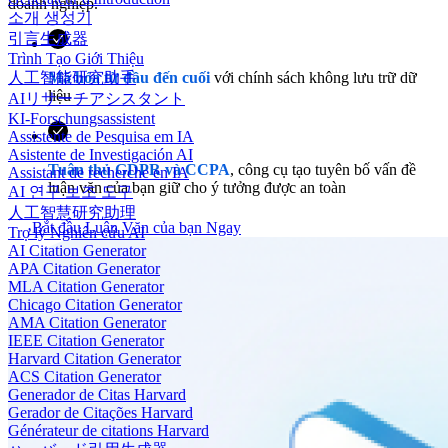
doanh nghiệp.
소개 생성기
引言生成器
Trình Tạo Giới Thiệu
Mã hóa từ đầu đến cuối
với chính sách không lưu trữ dữ
人工智能研究助手
liệu
AIリサーチアシスタント
KI-Forschungsassistent
Assistente de Pesquisa em IA
Asistente de Investigación AI
Tuân thủ GDPR và CCPA
, công cụ tạo tuyên bố vấn đề
Assistant de recherche en IA
luận văn của bạn giữ cho ý tưởng được an toàn
AI 연구 보조 도구
人工智慧研究助理
Bắt đầu Luận Văn của bạn Ngay
Trợ lý Nghiên cứu AI
AI Citation Generator
APA Citation Generator
MLA Citation Generator
Chicago Citation Generator
AMA Citation Generator
IEEE Citation Generator
Harvard Citation Generator
ACS Citation Generator
Generador de Citas Harvard
Gerador de Citações Harvard
Générateur de citations Harvard