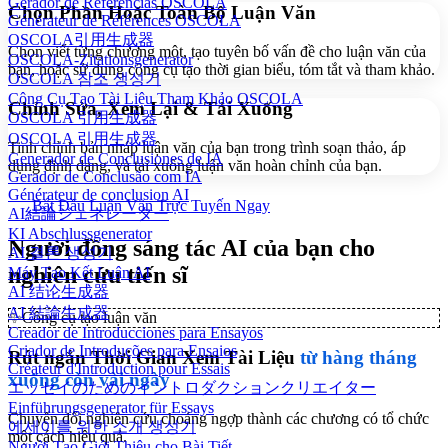
Gerador de Referências OSCOLA
Chọn Phần Hoặc Toàn Bộ Luận Văn
Générateur de Références OSCOLA
OSCOLA引用生成器
Chọn viết từng chương một, tạo tuyên bố vấn đề cho luận văn của
OSCOLA-Zitationsgenerator
bạn, hoặc sử dụng công cụ tạo thời gian biểu, tóm tắt và tham khảo.
OSCOLA 참조 생성기
Công Cụ Tạo Tài Liệu Tham Khảo OSCOLA
Chỉnh Sửa, Xem Lại & Tải Xuống
OSCOLA 引用生成器
OSCOLA 引用生成器
Tinh chỉnh bản nháp luận văn của bạn trong trình soạn thảo, áp
Generador de Conclusiones de IA
dụng định dạng, và tải xuống luận văn hoàn chỉnh của bạn.
Gerador de Conclusão com IA
Générateur de conclusion AI
Bắt Đầu Luận Văn Trực Tuyến Ngay
AI結論ジェネレーター
KI Abschlussgenerator
Người đồng sáng tác AI của bạn cho
AI 결론 생성기
nghiên cứu tiến sĩ
Máy Tạo Kết Luận AI
AI 结论生成器
AI 結論生成器
✨
Công cụ tạo luận văn
Creador de Introducciones para Ensayos
Criador de Introduções para Ensaios
Rút ngắn Thời Gian Xem Tài Liệu
từ hàng tháng
Créateur d'Introduction pour Essais
xuống còn vài ngày
エッセイのためのイントロダクションクリエイター
Einführungsgenerator für Essays
Chuyển đổi nghiên cứu choáng ngợp thành các chương có tổ chức
에세이를 위한 소개 생성기
một cách hiệu quả.
Người Tạo Giới Thiệu cho Bài Tiết