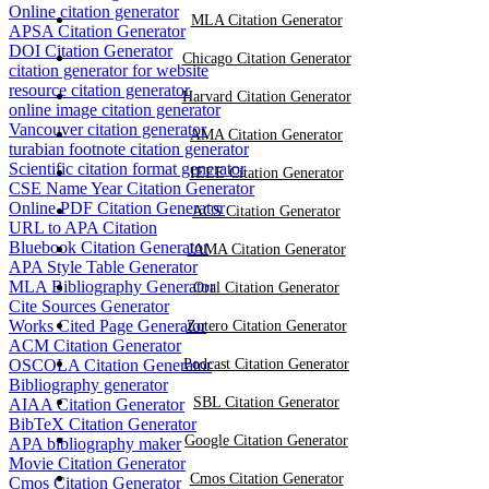
Online citation generator
MLA Citation Generator
APSA Citation Generator
DOI Citation Generator
Chicago Citation Generator
citation generator for website
resource citation generator
Harvard Citation Generator
online image citation generator
Vancouver citation generator
AMA Citation Generator
turabian footnote citation generator
Scientific citation format generator
IEEE Citation Generator
CSE Name Year Citation Generator
Online PDF Citation Generator
ACS Citation Generator
URL to APA Citation
Bluebook Citation Generator
JAMA Citation Generator
APA Style Table Generator
MLA Bibliography Generator
Oral Citation Generator
Cite Sources Generator
Works Cited Page Generator
Zotero Citation Generator
ACM Citation Generator
OSCOLA Citation Generator
Podcast Citation Generator
Bibliography generator
SBL Citation Generator
AIAA Citation Generator
BibTeX Citation Generator
Google Citation Generator
APA bibliography maker
Movie Citation Generator
Cmos Citation Generator
Cmos Citation Generator