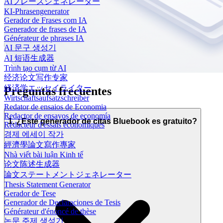
AIフレーズジェネレーター
KI-Phrasengenerator
Gerador de Frases com IA
Generador de frases de IA
Générateur de phrases IA
AI 문구 생성기
AI 短语生成器
Trình tạo cụm từ AI
经济论文写作专家
経済学エッセイライター
Preguntas frecuentes
Wirtschaftsaufsatzschreiber
Redator de ensaios de Economia
Redactor de ensayos de economía
1. ¿Este generador de citas Bluebook es gratuito?
Rédacteur d'essais économiques
경제 에세이 작가
經濟學論文寫作專家
Nhà viết bài luận Kinh tế
论文陈述生成器
論文ステートメントジェネレーター
Thesis Statement Generator
Gerador de Tese
Generador de Declaraciones de Tesis
Générateur d'énoncé de thèse
논문 주제 생성기