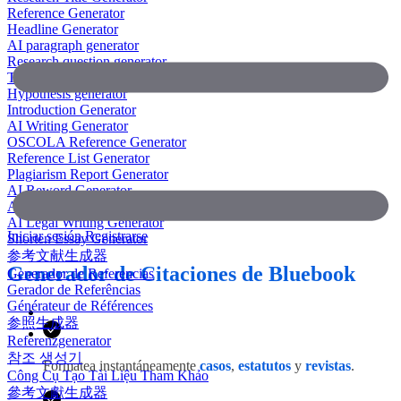
Reference Generator
Headline Generator
AI paragraph generator
Research question generator
Thesis paragraph generator
Hypothesis generator
Introduction Generator
AI Writing Generator
OSCOLA Reference Generator
Reference List Generator
Plagiarism Report Generator
AI Reword Generator
AI Bullet Point Generator
AI Legal Writing Generator
Iniciar sesión
Registrarse
Shorten Essay Generator
参考文献生成器
Generador de Citaciones de Bluebook
Generador de Referencias
Gerador de Referências
Générateur de Références
参照生成器
Referenzgenerator
참조 생성기
Formatea instantáneamente
casos
,
estatutos
y
revistas
.
Công Cụ Tạo Tài Liệu Tham Khảo
參考文獻生成器