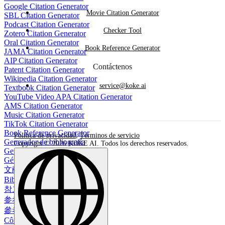
Google Citation Generator
Movie Citation Generator
SBL Citation Generator
Podcast Citation Generator
Checker Tool
Zotero Citation Generator
Oral Citation Generator
Book Reference Generator
JAMA Citation Generator
AIP Citation Generator
Contáctenos
Patent Citation Generator
Wikipedia Citation Generator
service@koke.ai
Textbook Citation Generator
YouTube Video APA Citation Generator
AMS Citation Generator
Music Citation Generator
TikTok Citation Generator
Book Reference Generator
Política de privacidad
,
Términos de servicio
Generador de bibliografía
Copyright © 2026 KOKE AI. Todos los derechos reservados.
Gerador de Bibliografia
Générateur de bibliographie
文献生成ツール
Bibliographie-Generator
참고 문헌 생성기
参考文献生成器
參考書目生成器
Công cụ tạo danh mục tài liệu