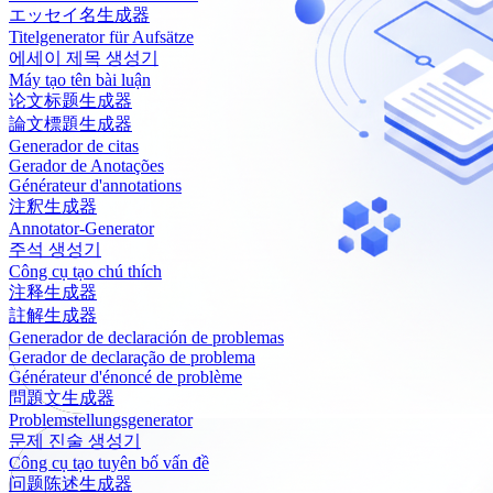
エッセイ名生成器
Titelgenerator für Aufsätze
에세이 제목 생성기
Máy tạo tên bài luận
论文标题生成器
論文標題生成器
Generador de citas
Gerador de Anotações
Générateur d'annotations
注釈生成器
Annotator-Generator
주석 생성기
Công cụ tạo chú thích
注释生成器
註解生成器
Generador de declaración de problemas
Gerador de declaração de problema
Générateur d'énoncé de problème
問題文生成器
Problemstellungsgenerator
문제 진술 생성기
Công cụ tạo tuyên bố vấn đề
问题陈述生成器