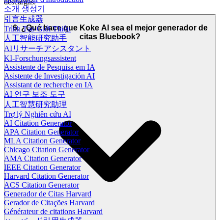
descargas.
소개 생성기
引言生成器
6. ¿Qué hace que Koke AI sea el mejor generador de
Trình Tạo Giới Thiệu
citas Bluebook?
人工智能研究助手
AIリサーチアシスタント
KI-Forschungsassistent
Assistente de Pesquisa em IA
Asistente de Investigación AI
Assistant de recherche en IA
AI 연구 보조 도구
人工智慧研究助理
Trợ lý Nghiên cứu AI
AI Citation Generator
APA Citation Generator
MLA Citation Generator
Chicago Citation Generator
AMA Citation Generator
IEEE Citation Generator
Harvard Citation Generator
ACS Citation Generator
Generador de Citas Harvard
Gerador de Citações Harvard
Générateur de citations Harvard