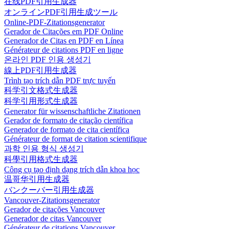
在线PDF引用生成器
オンラインPDF引用生成ツール
Online-PDF-Zitationsgenerator
Gerador de Citações em PDF Online
Generador de Citas en PDF en Línea
Générateur de citations PDF en ligne
온라인 PDF 인용 생성기
線上PDF引用生成器
Trình tạo trích dẫn PDF trực tuyến
科学引文格式生成器
科学引用形式生成器
Generator für wissenschaftliche Zitationen
Gerador de formato de citação científica
Generador de formato de cita científica
Générateur de format de citation scientifique
과학 인용 형식 생성기
科學引用格式生成器
Công cụ tạo định dạng trích dẫn khoa học
温哥华引用生成器
バンクーバー引用生成器
Vancouver-Zitationsgenerator
Gerador de citações Vancouver
Generador de citas Vancouver
Générateur de citations Vancouver