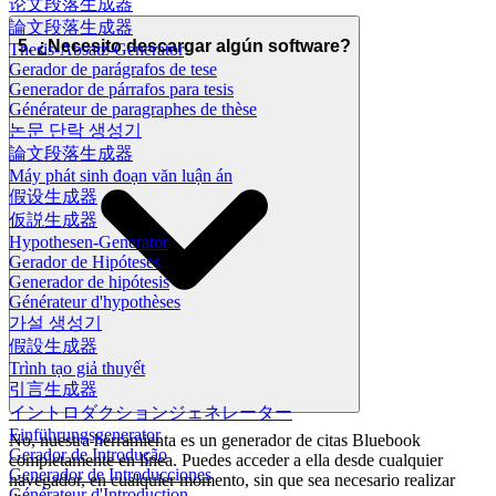
论文段落生成器
論文段落生成器
5. ¿Necesito descargar algún software?
Thesis-Absatz-Generator
Gerador de parágrafos de tese
Generador de párrafos para tesis
Générateur de paragraphes de thèse
논문 단락 생성기
論文段落生成器
Máy phát sinh đoạn văn luận án
假设生成器
仮説生成器
Hypothesen-Generator
Gerador de Hipóteses
Generador de hipótesis
Générateur d'hypothèses
가설 생성기
假設生成器
Trình tạo giả thuyết
引言生成器
イントロダクションジェネレーター
Einführungsgenerator
No, nuestra herramienta es un generador de citas Bluebook
Gerador de Introdução
completamente en línea. Puedes acceder a ella desde cualquier
Generador de Introducciones
navegador, en cualquier momento, sin que sea necesario realizar
Générateur d'Introduction