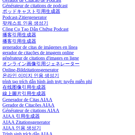
Gerador de Citação de Podcast
Générateur de citations de podcast
ポッドキャスト引用生成器
Podcast-Zitiergenerator
팟캐스트 인용 생성기
Công Cụ Tạo Dẫn Chứng Podcast
播客引用生成器
播客引用生成器
generador de citas de imágenes en línea
gerador de citações de imagem online
générateur de citations d'images en ligne
オンライン画像引用ジェネレーター
Online-Bildzitationsgenerator
온라인 이미지 인용 생성기
trình tạo trích dẫn hình ảnh trực tuyến miễn phí
在线图像引用生成器
線上圖片引用生成器
Generador de Citas AIAA
Gerador de Citações AIAA
Générateur de citations AIAA
AIAA 引用生成器
AIAA Zitationsgenerator
AIAA 인용 생성기
Trình sinh trích dẫn AIAA