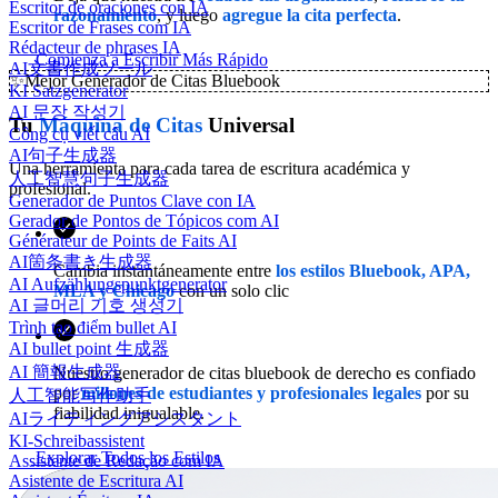
Escritor de oraciones con IA
razonamiento
, y luego
agregue la cita perfecta
.
Escritor de Frases com IA
Rédacteur de phrases IA
Comienza a Escribir Más Rápido
AI文書作成ツール
✨
Mejor Generador de Citas Bluebook
KI Satzgenerator
AI 문장 작성기
Tu
Máquina de Citas
Universal
Công cụ viết câu AI
AI句子生成器
Una herramienta para cada tarea de escritura académica y
人工智慧句子生成器
profesional.
Generador de Puntos Clave con IA
Gerador de Pontos de Tópicos com AI
Générateur de Points de Faits AI
AI箇条書き生成器
Cambia instantáneamente entre
los estilos Bluebook, APA,
AI Aufzählungspunktgenerator
MLA y Chicago
con un solo clic
AI 글머리 기호 생성기
Trình tạo điểm bullet AI
AI bullet point 生成器
AI 簡報生成器
Nuestro generador de citas bluebook de derecho es confiado
por
millones de estudiantes y profesionales legales
por su
人工智能写作助手
fiabilidad inigualable.
AIライティングアシスタント
KI-Schreibassistent
Explorar Todos los Estilos
Assistente de Redação com IA
Asistente de Escritura AI