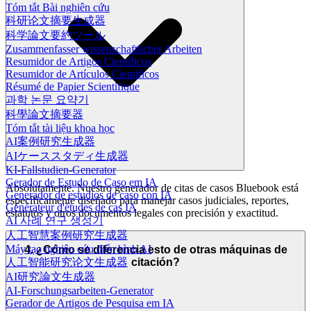
Tóm tắt Bài nghiên cứu
科研论文摘要生成器
科学論文要約ツール
Zusammenfasser wissenschaftlicher Arbeiten
Resumidor de Artigos Científicos
Resumidor de Artículos Científicos
Résumé de Papier Scientifique
과학 논문 요약기
科學論文摘要器
Tóm tắt tài liệu khoa học
AI案例研究生成器
AIケーススタディ生成器
KI-Fallstudien-Generator
Gerador de Estudo de Caso em IA
Absolutamente. Nuestro generador de citas de casos Bluebook está
Generador de estudios de caso con IA
específicamente diseñado para manejar casos judiciales, reportes,
Générateur d'études de cas IA
estatutos y otros documentos legales con precisión y exactitud.
AI 사례 연구 생성기
人工智慧案例研究生成器
Máy tạo nghiên cứu điển hình AI
4. ¿Cómo se diferencia esto de otras máquinas de
citación?
人工智能研究论文生成器
AI研究論文生成器
AI-Forschungsarbeiten-Generator
Gerador de Artigos de Pesquisa em IA