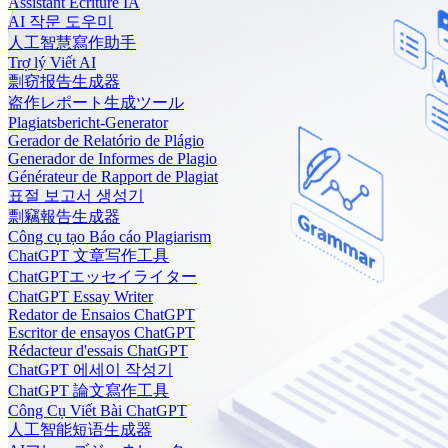
Assistant Écriture IA
AI 작문 도우미
人工智慧寫作助手
Trợ lý Viết AI
剽窃报告生成器
盗作レポート生成ツール
Plagiatsbericht-Generator
Gerador de Relatório de Plágio
Generador de Informes de Plagio
Générateur de Rapport de Plagiat
표절 보고서 생성기
剽竊報告生成器
Công cụ tạo Báo cáo Plagiarism
ChatGPT 文章写作工具
ChatGPTエッセイライター
ChatGPT Essay Writer
Redator de Ensaios ChatGPT
Escritor de ensayos ChatGPT
Rédacteur d'essais ChatGPT
ChatGPT 에세이 작성기
ChatGPT 論文寫作工具
Công Cụ Viết Bài ChatGPT
人工智能短语生成器