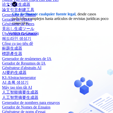
论文引言生成器
論文引言創建工具
Cita fácilmente cualquier fuente legal
, desde casos
Generador de Títulos
judiciales complejos hasta artículos de revistas jurídicas poco
Gerador de Títulos
conocidos.
Générateur de Titres
見出し生成ツール
Verifica tu Citación
Überschrift Generator
헤드라인 생성기
Công cụ tạo tiêu đề
标题生成器
標題產生器
Generador de resúmenes de IA
Gerador de Resumos de IA
Générateur d'abstraits AI
AI要約生成器
KI-Abstractgenerator
AI 초록 생성기
Máy tạo tóm tắt AI
人工智能摘要生成器
人工智慧摘要生成器
Generador de nombres para ensayos
Gerador de Nomes de Ensaios
Générateur de noms d'essai