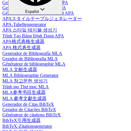
Generador de Tablas en Estilo APA
Gerador de Tabelas no Estilo APA
Español
Générateur de tableaux au format APA
APAスタイルテーブルジェネレーター
APA-Tabellengenerator
APA 스타일 테이블 생성기
Trình Tạo Bảng Định Dạng APA
APA格式表格生成器
APA 格式表生成器
Generador de Bibliografía MLA
Gerador de Bibliografia MLA
Générateur de bibliographie MLA
MLA 文献生成器
MLA Bibliographie Generator
MLA 참고문헌 생성기
Trình tạo Thư mục MLA
MLA参考书目生成器
MLA 參考文獻生成器
Generador de Citas BibTeX
Gerador de Citações BibTeX
Générateur de citations BibTeX
BibTeX引用生成器
BibTeX-Zitationsgenerator