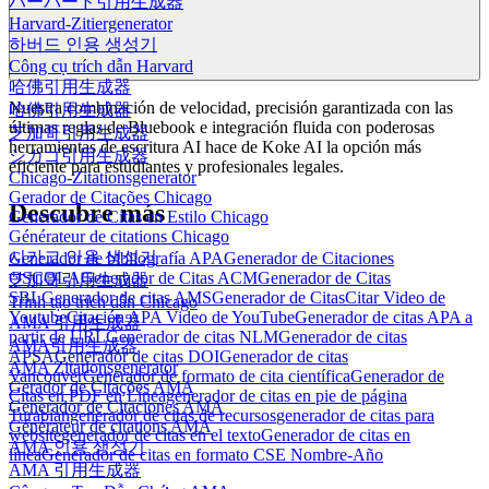
ハーバード引用生成器
Harvard-Zitiergenerator
하버드 인용 생성기
Công cụ trích dẫn Harvard
哈佛引用生成器
Nuestra combinación de velocidad, precisión garantizada con las
哈佛引用生成器
últimas reglas de Bluebook e integración fluida con poderosas
芝加哥引用生成器
herramientas de escritura AI hace de Koke AI la opción más
シカゴ引用生成器
eficiente para estudiantes y profesionales legales.
Chicago-Zitationsgenerator
Gerador de Citações Chicago
Descubre más
Generador de Citas en Estilo Chicago
Générateur de citations Chicago
시카고 인용 생성기
Generador de bibliografía APA
Generador de Citaciones
OSCOLA
Generador de Citas ACM
Generador de Citas
芝加哥引用生成器
SBL
Generador de citas AMS
Generador de Citas
Citar Video de
Trình tạo trích dẫn Chicago
Youtube
Citación APA Video de YouTube
Generador de citas APA a
AMA 引用生成器
partir de URL
Generador de citas NLM
Generador de citas
AMA引用生成器
APSA
Generador de citas DOI
Generador de citas
AMA Zitationsgenerator
Vancouver
Generador de formato de cita científica
Generador de
Gerador de Citações AMA
Citas en PDF en Línea
generador de citas en pie de página
Generador de Citaciones AMA
Turabian
generador de citas de recursos
generador de citas para
Générateur de citations AMA
website
generador de citas en el texto
Generador de citas en
AMA 인용 생성기
línea
Generador de citas en formato CSE Nombre-Año
AMA 引用生成器