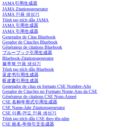
JAMA引用生成器
JAMA Zitationsgenerator
JAMA 인용 생성기
Trình tạo trích dẫn JAMA
JAMA 引用生成器
JAMA 引用生成器
Generador de Citas Bluebook
Gerador de Citações Bluebook
Générateur de citations Bluebook
ブルーブック引用生成器
Bluebook-Zitationsgenerator
블루북 인용 생성기
Trình tạo trích dẫn Bluebook
蓝皮书引用生成器
藍皮書引用生成器
Generador de citas en formato CSE Nombre-Año
Gerador de Citações no Formato Nome-Ano da CSE
Générateur de citations CSE Nom-Anneé
CSE 名称年形式引用生成器
CSE Name-Jahr Zitationsgenerator
CSE 이름-연도 인용 생성기
Trình tạo trích dẫn CSE theo tên-năm
CSE 姓名-年份引文生成器