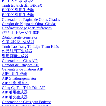
BibTeX 인용 생성기
Trình tạo trích dẫn BibTeX
BibTeX 引用生成器
BibTeX 引用生成器
Generador de Página de Obras Citadas
Gerador de Página de Obras Citadas
Générateur de page de références
作品引用ページ生成器
Zitationsseite Generator
인용 페이지 생성기
Trình Tạo Trang Tài Liệu Tham Khảo
作品引用页生成器
引用頁面生成器
Generador de Citas AIP
Gerador de Citações AIP
Générateur de citations AIP
AIP引用生成器
AIP-Zitationsgenerator
AIP 인용 생성기
Công Cụ Tạo Trích Dẫn AIP
AIP 引用生成器
AIP 引文生成器
Generador de Citas para Podcast