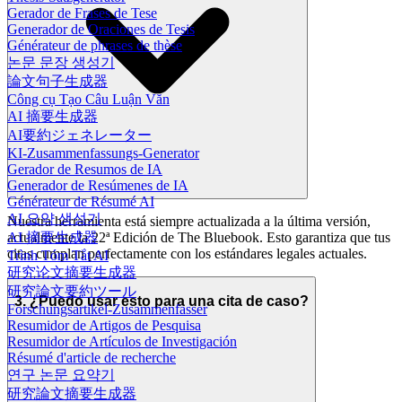
Gerador de Frases de Tese
Generador de Oraciones de Tesis
Générateur de phrases de thèse
논문 문장 생성기
論文句子生成器
Công cụ Tạo Câu Luận Văn
AI 摘要生成器
AI要約ジェネレーター
KI-Zusammenfassungs-Generator
Gerador de Resumos de IA
Generador de Resúmenes de IA
Générateur de Résumé AI
AI 요약 생성기
Nuestra herramienta está siempre actualizada a la última versión,
actualmente la 22ª Edición de The Bluebook. Esto garantiza que tus
AI 摘要生成器
citas cumplan perfectamente con los estándares legales actuales.
Trình Tóm Tắt AI
研究论文摘要生成器
研究論文要約ツール
3. ¿Puedo usar esto para una cita de caso?
Forschungsartikel-Zusammenfasser
Resumidor de Artigos de Pesquisa
Resumidor de Artículos de Investigación
Résumé d'article de recherche
연구 논문 요약기
研究論文摘要生成器