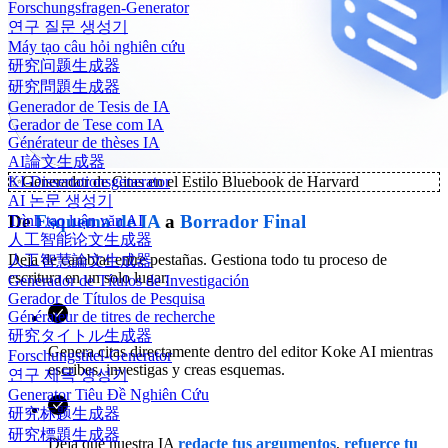
Forschungsfragen-Generator
연구 질문 생성기
Máy tạo câu hỏi nghiên cứu
研究问题生成器
研究問題生成器
Generador de Tesis de IA
Gerador de Tese com IA
Générateur de thèses IA
AI論文生成器
✨
Generador de Citas en el Estilo Bluebook de Harvard
KI-Dissertationsgenerator
AI 논문 생성기
De
Esquema de IA
a
Borrador Final
Trình tạo luận văn AI
人工智能论文生成器
Deja de cambiar entre pestañas. Gestiona todo tu proceso de
人工智慧論文生成器
escritura en un solo lugar.
Generador de Títulos de Investigación
Gerador de Títulos de Pesquisa
Générateur de titres de recherche
研究タイトル生成器
Genera citas directamente dentro del editor Koke AI mientras
Forschungstitel-Generator
escribes, investigas y creas esquemas.
연구 제목 생성기
Generator Tiêu Đề Nghiên Cứu
研究标题生成器
研究標題生成器
Deja que nuestra IA
redacte tus argumentos
,
refuerce tu