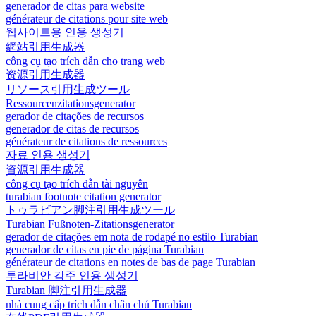
generador de citas para website
générateur de citations pour site web
웹사이트용 인용 생성기
網站引用生成器
công cụ tạo trích dẫn cho trang web
资源引用生成器
リソース引用生成ツール
Ressourcenzitationsgenerator
gerador de citações de recursos
generador de citas de recursos
générateur de citations de ressources
자료 인용 생성기
資源引用生成器
công cụ tạo trích dẫn tài nguyên
turabian footnote citation generator
トゥラビアン脚注引用生成ツール
Turabian Fußnoten-Zitationsgenerator
gerador de citações em nota de rodapé no estilo Turabian
generador de citas en pie de página Turabian
générateur de citations en notes de bas de page Turabian
투라비안 각주 인용 생성기
Turabian 脚注引用生成器
nhà cung cấp trích dẫn chân chú Turabian