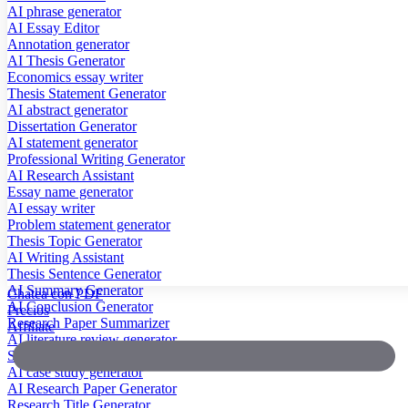
AI phrase generator
AI Essay Editor
Annotation generator
AI Thesis Generator
Economics essay writer
Thesis Statement Generator
AI abstract generator
Dissertation Generator
AI statement generator
Professional Writing Generator
AI Research Assistant
Essay name generator
AI essay writer
Problem statement generator
Thesis Topic Generator
AI Writing Assistant
Thesis Sentence Generator
AI Summary Generator
Chatea con PDF
AI Conclusion Generator
Precios
Research Paper Summarizer
Affiliate
AI literature review generator
Scientific Paper Summarizer
AI case study generator
AI Research Paper Generator
Research Title Generator