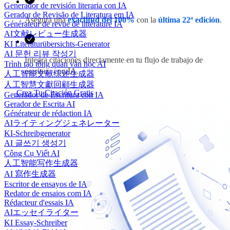
Generador de revisión literaria con IA
Gerador de Revisão de Literatura em IA
Asegura una
exactitud del 100%
con la
última 22ª edición
.
Générateur de revue de littérature IA
AI文献レビュー生成器
KI Literaturübersichts-Generator
AI 문헌 리뷰 작성기
Integra citaciones directamente en tu flujo de trabajo de
Trình tạo tổng quan văn học AI
escritura con IA.
人工智能文献综述生成器
人工智慧文獻回顧生成器
Crea Tu Citación Gratis
Generador de Escritura con IA
Gerador de Escrita AI
Générateur de rédaction IA
AIライティングジェネレーター
KI-Schreibgenerator
AI 글쓰기 생성기
Công Cụ Viết AI
人工智能写作生成器
AI 寫作生成器
Escritor de ensayos de IA
Redator de ensaios com IA
Rédacteur d'essais IA
AIエッセイライター
KI Essay-Schreiber