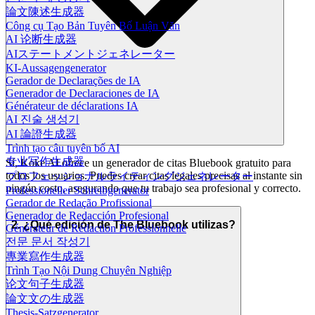
論文陳述生成器
Công cụ Tạo Bản Tuyên Bố Luận Văn
AI 论断生成器
AIステートメントジェネレーター
KI-Aussagengenerator
Gerador de Declarações de IA
Generador de Declaraciones de IA
Générateur de déclarations IA
AI 진술 생성기
AI 論證生成器
Trình tạo câu tuyên bố AI
专业写作生成器
Sí, Koke AI ofrece un generador de citas Bluebook gratuito para
todos los usuarios. Puedes crear citas legales precisas al instante sin
プロフェッショナルライティングジェネレーター
ningún costo, asegurando que tu trabajo sea profesional y correcto.
Professioneller Schreibgenerator
Gerador de Redação Profissional
Generador de Redacción Profesional
2. ¿Qué edición de The Bluebook utilizas?
Générateur de Rédaction Professionnelle
전문 문서 작성기
專業寫作生成器
Trình Tạo Nội Dung Chuyên Nghiệp
论文句子生成器
論文文の生成器
Thesis-Satzgenerator