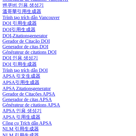
밴쿠버 인용 생성기
溫哥華引用生成器
Trình tạo trích dẫn Vancouver
DOI 引用生成器
DOI引用生成器
DOI-Zitationsgenerator
Gerador de Citação DOI
Generador de citas DOI
Générateur de citations DOI
DOI 인용 생성기
DOI 引用生成器
Trình tạo trích dẫn DOI
APSA 引文生成器
APSA引用生成器
APSA Zitationsgenerator
Gerador de Citações APSA
Generador de citas APSA
Générateur de citations APSA
APSA 인용 생성기
APSA 引用生成器
Công cụ Trích dẫn APSA
NLM 引用生成器
NLM 引用生成器