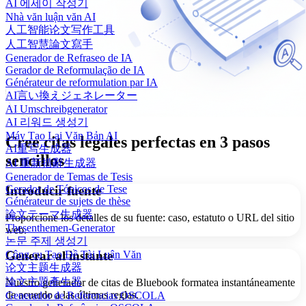
AI 에세이 작성기
Nhà văn luận văn AI
人工智能论文写作工具
人工智慧論文寫手
Generador de Refraseo de IA
Gerador de Reformulação de IA
Générateur de reformulation par IA
AI言い換えジェネレーター
AI Umschreibgenerator
AI 리워드 생성기
Máy Tạo Lại Văn Bản AI
Cree citas legales perfectas en 3 pasos
AI重写生成器
sencillos
AI 重新措辭生成器
Generador de Temas de Tesis
Gerador de Tópicos de Tese
Introducir fuente
Générateur de sujets de thèse
論文テーマ生成器
Proporcione los detalles de su fuente: caso, estatuto o URL del sitio
Thesenthemen-Generator
web.
논문 주제 생성기
Công cụ Tạo Đề Tài Luận Văn
Generar al instante
论文主题生成器
論文主題產生器
Nuestro generador de citas de Bluebook formatea instantáneamente
de acuerdo a las últimas reglas.
Generador de Referencias OSCOLA