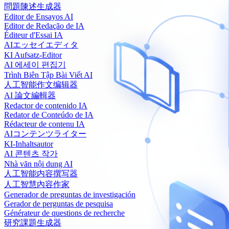
問題陳述生成器
Editor de Ensayos AI
Editor de Redação de IA
Éditeur d'Essai IA
AIエッセイエディタ
KI Aufsatz-Editor
AI 에세이 편집기
Trình Biên Tập Bài Viết AI
人工智能作文编辑器
AI 論文編輯器
Redactor de contenido IA
Redator de Conteúdo de IA
Rédacteur de contenu IA
AIコンテンツライター
KI-Inhaltsautor
AI 콘텐츠 작가
Nhà văn nội dung AI
人工智能内容撰写器
人工智慧內容作家
Generador de preguntas de investigación
Gerador de perguntas de pesquisa
Générateur de questions de recherche
研究課題生成器