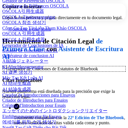
Gerador de Referências OSCOLA
Copiar e insertar
Générateur de Références OSCOLA
OSCOLA引用生成器
OSCOLA-Zitationsgenerator
Copia la cita perfecta y pégala directamente en tu documento legal.
OSCOLA 참조 생성기
Công Cụ Tạo Tài Liệu Tham Khảo OSCOLA
Comenzar a citar ahora
OSCOLA 引用生成器
OSCOLA 引用生成器
Herramienta de Citación Legal
de
Generador de Conclusiones de IA
Primera Clase
con
Asistente de Escritura
Gerador de Conclusão com IA
AI
Générateur de conclusion AI
AI結論ジェネレーター
KI Abschlussgenerator
✨
Generador de Citaciones de Estatutos de Bluebook
AI 결론 생성기
Máy Tạo Kết Luận AI
Citas Impecables
AI 结论生成器
AI 結論生成器
Nuestra plataforma está diseñada para la precisión que exige la
Creador de Introducciones para Ensayos
redacción legal.
Criador de Introduções para Ensaios
Créateur d'Introduction pour Essais
エッセイのためのイントロダクションクリエイター
Einführungsgenerator für Essays
Totalmente compatible con la
22ª Edición de The Bluebook
,
에세이를 위한 소개 생성기
nuestro verificador de citas valida cada coma y punto.
Người Tạo Giới Thiệu cho Bài Tiết