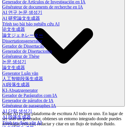
Generador de Artículos de Investigación en IA
Générateur de documents de recherche en IA
AI 연구 논문 생성기
AI 研究論文生成器
Trình tạo bài báo nghiên cứu AI
论文生成器
論文ジェネレーター
Dissertationsgenerator
Gerador de Dissertação
Generador de Disertaciones
Générateur de Thèse
논문 생성기
論文生成器
Generator Luận văn
人工智能段落生成器
AI段落生成器
KI-Absatzgenerator
Gerador de Parágrafos com IA
Generador de párrafos de IA
Générateur de paragraphes IA
AI 단락 생성기
Koke AI es una plataforma de escritura AI todo en uno. En lugar de
AI 段落生成器
ser solo un generador, obtienes un entorno integrado donde puedes
Trình tạo đoạn văn AI
investigar, esbozar, redactar y citar en un flujo de trabajo fluido.