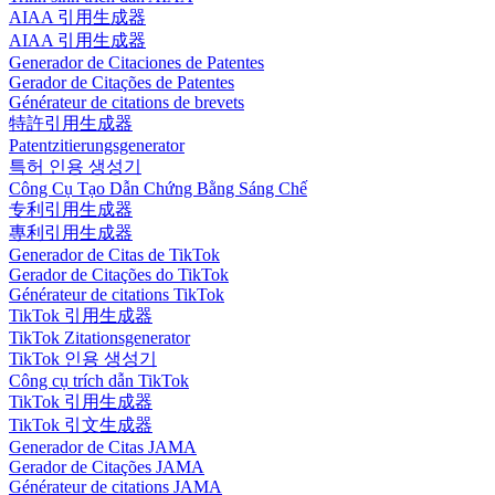
AIAA 引用生成器
AIAA 引用生成器
Generador de Citaciones de Patentes
Gerador de Citações de Patentes
Générateur de citations de brevets
特許引用生成器
Patentzitierungsgenerator
특허 인용 생성기
Công Cụ Tạo Dẫn Chứng Bằng Sáng Chế
专利引用生成器
專利引用生成器
Generador de Citas de TikTok
Gerador de Citações do TikTok
Générateur de citations TikTok
TikTok 引用生成器
TikTok Zitationsgenerator
TikTok 인용 생성기
Công cụ trích dẫn TikTok
TikTok 引用生成器
TikTok 引文生成器
Generador de Citas JAMA
Gerador de Citações JAMA
Générateur de citations JAMA