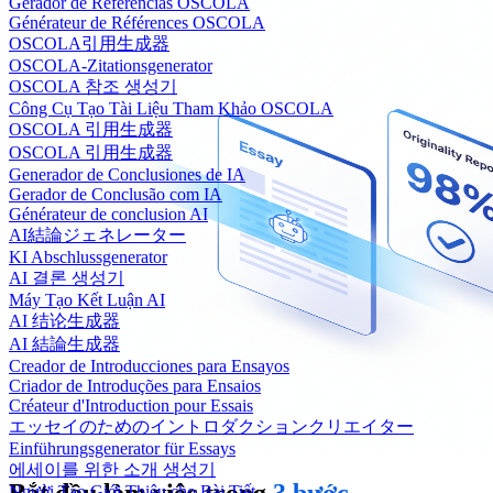
Gerador de Referências OSCOLA
Générateur de Références OSCOLA
OSCOLA引用生成器
OSCOLA-Zitationsgenerator
OSCOLA 참조 생성기
Công Cụ Tạo Tài Liệu Tham Khảo OSCOLA
OSCOLA 引用生成器
OSCOLA 引用生成器
Generador de Conclusiones de IA
Gerador de Conclusão com IA
Générateur de conclusion AI
AI結論ジェネレーター
KI Abschlussgenerator
AI 결론 생성기
Máy Tạo Kết Luận AI
AI 结论生成器
AI 結論生成器
Creador de Introducciones para Ensayos
Criador de Introduções para Ensaios
Créateur d'Introduction pour Essais
エッセイのためのイントロダクションクリエイター
Einführungsgenerator für Essays
에세이를 위한 소개 생성기
Người Tạo Giới Thiệu cho Bài Tiết