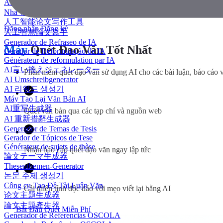
AI 에세이 작성기
Nhà văn luận văn AI
人工智能论文写作工具
Đăng nhập
Đăng ký
人工智慧論文寫手
Generador de Refraseo de IA
Máy
Quét Đạo Văn Tốt Nhất
Gerador de Reformulação de IA
Générateur de reformulation par IA
AI言い換えジェネレーター
Phần mềm quét đạo văn sử dụng AI cho các bài luận, báo cáo và
AI Umschreibgenerator
AI 리워드 생성기
Máy Tạo Lại Văn Bản AI
AI重写生成器
Quét văn bản qua các tạp chí và nguồn web
AI 重新措辭生成器
Generador de Temas de Tesis
Gerador de Tópicos de Tese
Générateur de sujets de thèse
Nhận báo cáo quét đạo văn ngay lập tức
論文テーマ生成器
Thesenthemen-Generator
논문 주제 생성기
Công cụ Tạo Đề Tài Luận Văn
Cải thiện tính độc đáo với mẹo viết lại bằng AI
论文主题生成器
論文主題產生器
Bắt Đầu Quét Miễn Phí
Generador de Referencias OSCOLA