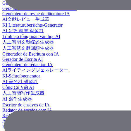
Generador de revisión literaria con IA
Gerador de Revisão de Literatura em IA
Générateur de revue de littérature IA
AI文献レビュー生成器
KI Literaturübersichts-Generator
AI 문헌 리뷰 작성기
Trình tạo tổng quan văn học AI
人工智能文献综述生成器
人工智慧文獻回顧生成器
Generador de Escritura con IA
Gerador de Escrita AI
Générateur de rédaction IA
AIライティングジェネレーター
KI-Schreibgenerator
AI 글쓰기 생성기
Công Cụ Viết AI
人工智能写作生成器
AI 寫作生成器
Escritor de ensayos de IA
Redator de ensaios com IA
Rédacteur d'essais IA
AIエッセイライター
KI Essay-Schreiber