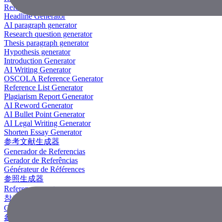
Reference Generator
Headline Generator
AI paragraph generator
Research question generator
Thesis paragraph generator
Hypothesis generator
Introduction Generator
AI Writing Generator
OSCOLA Reference Generator
Reference List Generator
Plagiarism Report Generator
AI Reword Generator
AI Bullet Point Generator
AI Legal Writing Generator
Shorten Essay Generator
参考文献生成器
Generador de Referencias
Gerador de Referências
Générateur de Références
参照生成器
Referenzgenerator
참조 생성기
Công Cụ Tạo Tài Liệu Tham Khảo
參考文獻生成器