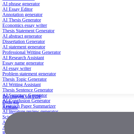
AI phrase generator
AI Essay Editor
Annotation generator
AI Thesis Generator
Economics essay writer
Thesis Statement Generator
AI abstract generator
Dissertation Generator
AI statement generator
Professional Writing Generator
AI Research Assistant
Essay name generator
AI essay writer
Problem statement generator
Thesis Topic Generator
AI Writing Assistant
Thesis Sentence Generator
AI Summary Generator
Trò chuyện với PDF
AI Conclusion Generator
Định giá
Research Paper Summarizer
Affiliate
AI literature review generator
Scientific Paper Summarizer
AI case study generator
AI Research Paper Generator
Research Title Generator