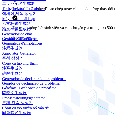
エッセイ名生成器
Titelgenerator für Aufsätze
Phát hiện nội dung đã sao chép ngay cả khi có những thay đổi 
에세이 제목 생성기
Máy tạo tên bài luận
论文标题生成器
Được tin tưởng bởi sinh viên và các chuyên gia trong hơn 500 tạ
論文標題生成器
Generador de citas
Thử Miễn Phí
Gerador de Anotações
Générateur d'annotations
注釈生成器
Annotator-Generator
주석 생성기
Công cụ tạo chú thích
注释生成器
註解生成器
Generador de declaración de problemas
Gerador de declaração de problema
Générateur d'énoncé de problème
問題文生成器
Problemstellungsgenerator
문제 진술 생성기
Công cụ tạo tuyên bố vấn đề
问题陈述生成器