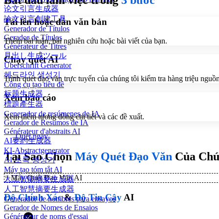
Bắt đầu làm việc trong
3 bước
论文引言生成器
論文引言創建工具
Tải lên hoặc dán văn bản
Generador de Títulos
Gerador de Títulos
Thêm bài luận, bài nghiên cứu hoặc bài viết của bạn.
Générateur de Titres
見出し生成ツール
Chạy quét AI
Überschrift Generator
헤드라인 생성기
Trình quét đạo văn trực tuyến của chúng tôi kiểm tra hàng triệu nguồn 
Công cụ tạo tiêu đề
标题生成器
Xem báo cáo
標題產生器
Generador de resúmenes de IA
Xem điểm tương đồng chi tiết và các đề xuất.
Gerador de Resumos de IA
Générateur d'abstraits AI
Quét ngay
AI要約生成器
KI-Abstractgenerator
Tại Sao Chọn
Máy Quét Đạo Văn
Của Chú
AI 초록 생성기
Máy tạo tóm tắt AI
✨
Máy Quét Đạo Văn AI
人工智能摘要生成器
人工智慧摘要生成器
Độ Chính Xác
&
Độ Tin Cậy
AI
Generador de nombres para ensayos
Gerador de Nomes de Ensaios
Générateur de noms d'essai