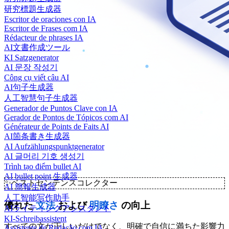
研究標題生成器
Escritor de oraciones con IA
Escritor de Frases com IA
Rédacteur de phrases IA
AI文書作成ツール
KI Satzgenerator
AI 문장 작성기
Công cụ viết câu AI
AI句子生成器
人工智慧句子生成器
Generador de Puntos Clave con IA
Gerador de Pontos de Tópicos com AI
Générateur de Points de Faits AI
AI箇条書き生成器
AI Aufzählungspunktgenerator
AI 글머리 기호 생성기
Trình tạo điểm bullet AI
AI bullet point 生成器
✨
ベストセンテンスコレクター
AI 簡報生成器
人工智能写作助手
優れた
文法
および
明瞭さ
の向上
AIライティングアシスタント
KI-Schreibassistent
すべての文が正しいだけでなく、明確で自信に満ちた影響力
Assistente de Redação com IA