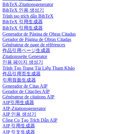
BibTeX-Zitationsgenerator
BibTeX 인용 생성기
Trình tạo trích dẫn BibTeX
BibTeX 引用生成器
BibTeX 引用生成器
Generador de Página de Obras Citadas
Gerador de Página de Obras Citadas
Générateur de page de références
作品引用ページ生成器
Zitationsseite Generator
인용 페이지 생성기
Trình Tạo Trang Tài Liệu Tham Khảo
作品引用页生成器
引用頁面生成器
Generador de Citas AIP
Gerador de Citações AIP
Générateur de citations AIP
AIP引用生成器
AIP-Zitationsgenerator
AIP 인용 생성기
Công Cụ Tạo Trích Dẫn AIP
AIP 引用生成器
AIP 引文生成器