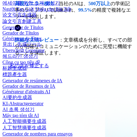
에세이를 위한 소개 생성기
高度なエラー検出
：当社のAIは、
500万以上
の学術記
Người Tạo Giới Thiệu cho Bài Tiết
事のライブラリで訓練され、
99.5%
の精度で複雑なエ
论文引言生成器
ラーを検出します。
論文引言創建工具
Generador de Títulos
Gerador de Títulos
Générateur de Titres
詳細な文法レビュー
：文章構成を分析し、すべての部
見出し生成ツール
分が明確なコミュニケーションのために完璧に機能す
Überschrift Generator
ることを保証します。
헤드라인 생성기
Công cụ tạo tiêu đề
私の文を修正する
标题生成器
標題產生器
Generador de resúmenes de IA
Gerador de Resumos de IA
Générateur d'abstraits AI
AI要約生成器
KI-Abstractgenerator
AI 초록 생성기
Máy tạo tóm tắt AI
人工智能摘要生成器
人工智慧摘要生成器
Generador de nombres para ensayos