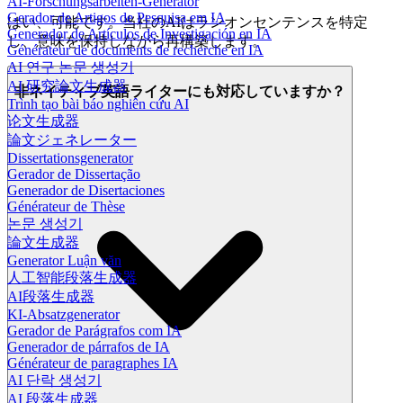
AI-Forschungsarbeiten-Generator
Gerador de Artigos de Pesquisa em IA
はい、可能です。当社のAIはランオンセンテンスを特定
Generador de Artículos de Investigación en IA
し、意味を保持しながら再構築します。
Générateur de documents de recherche en IA
AI 연구 논문 생성기
AI 研究論文生成器
非ネイティブ英語ライターにも対応していますか？
Trình tạo bài báo nghiên cứu AI
论文生成器
論文ジェネレーター
Dissertationsgenerator
Gerador de Dissertação
Generador de Disertaciones
Générateur de Thèse
논문 생성기
論文生成器
Generator Luận văn
人工智能段落生成器
AI段落生成器
KI-Absatzgenerator
Gerador de Parágrafos com IA
Generador de párrafos de IA
Générateur de paragraphes IA
AI 단락 생성기
AI 段落生成器