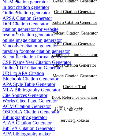
JAMA Citation Generator
NLM citation generator
in-text citation generator
Oral Citation Generator
Online citation generator
APSA Citation Generator
Zotero Citation Generator
DOI Citation Generator
citation generator for website
Podcast Citation Generator
resource citation generator
online image citation generator
SBL Citation Generator
Vancouver citation generator
turabian footnote citation generator
Google Citation Generator
Scientific citation format generator
CSE Name Year Citation Generator
Cmos Citation Generator
Online PDF Citation Generator
URL to APA Citation
Movie Citation Generator
Bluebook Citation Generator
APA Style Table Generator
Checker Tool
MLA Bibliography Generator
Cite Sources Generator
Book Reference Generator
Works Cited Page Generator
ACM Citation Generator
お問い合わせ
OSCOLA Citation Generator
Bibliography generator
service@koke.ai
AIAA Citation Generator
BibTeX Citation Generator
APA bibliography maker