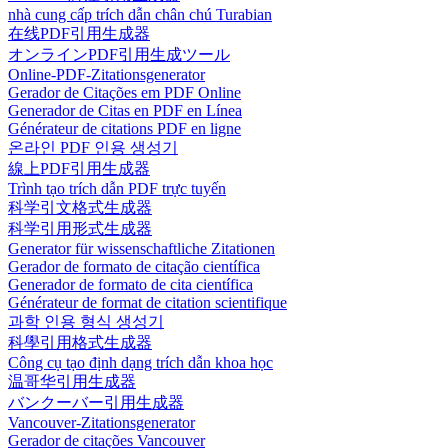
nhà cung cấp trích dẫn chân chú Turabian
在线PDF引用生成器
オンラインPDF引用生成ツール
Online-PDF-Zitationsgenerator
Gerador de Citações em PDF Online
Generador de Citas en PDF en Línea
Générateur de citations PDF en ligne
온라인 PDF 인용 생성기
線上PDF引用生成器
Trình tạo trích dẫn PDF trực tuyến
科学引文格式生成器
科学引用形式生成器
Generator für wissenschaftliche Zitationen
Gerador de formato de citação científica
Generador de formato de cita científica
Générateur de format de citation scientifique
과학 인용 형식 생성기
科學引用格式生成器
Công cụ tạo định dạng trích dẫn khoa học
温哥华引用生成器
バンクーバー引用生成器
Vancouver-Zitationsgenerator
Gerador de citações Vancouver