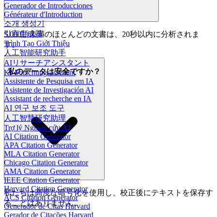
Generador de Introducciones
Générateur d'Introduction
소개 생성기
引言生成器
5,000語未満のほとんどの文書は、20秒以内に分析されま
Trình Tạo Giới Thiệu
す。
人工智能研究助手
AIリサーチアシスタント
私のデータは安全ですか？
KI-Forschungsassistent
Assistente de Pesquisa em IA
Asistente de Investigación AI
Assistant de recherche en IA
AI 연구 보조 도구
人工智慧研究助理
Trợ lý Nghiên cứu AI
AI Citation Generator
APA Citation Generator
MLA Citation Generator
Chicago Citation Generator
AMA Citation Generator
IEEE Citation Generator
Harvard Citation Generator
私たちは高度な暗号化を使用し、校正後にテキストを保存す
ACS Citation Generator
ることはありません。
Generador de Citas Harvard
Gerador de Citações Harvard