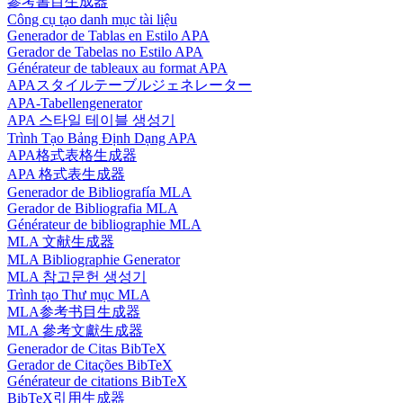
參考書目生成器
Công cụ tạo danh mục tài liệu
Generador de Tablas en Estilo APA
Gerador de Tabelas no Estilo APA
Générateur de tableaux au format APA
APAスタイルテーブルジェネレーター
APA-Tabellengenerator
APA 스타일 테이블 생성기
Trình Tạo Bảng Định Dạng APA
APA格式表格生成器
APA 格式表生成器
Generador de Bibliografía MLA
Gerador de Bibliografia MLA
Générateur de bibliographie MLA
MLA 文献生成器
MLA Bibliographie Generator
MLA 참고문헌 생성기
Trình tạo Thư mục MLA
MLA参考书目生成器
MLA 參考文獻生成器
Generador de Citas BibTeX
Gerador de Citações BibTeX
Générateur de citations BibTeX
BibTeX引用生成器