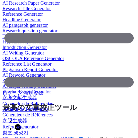
AI Research Paper Generator
Research Title Generator
Reference Generator
Headline Generator
AI paragraph generator
Research question generator
Thesis paragraph generator
Hypothesis generator
Introduction Generator
AI Writing Generator
OSCOLA Reference Generator
Reference List Generator
Plagiarism Report Generator
AI Reword Generator
AI Bullet Point Generator
AI Legal Writing Generator
Shorten Essay Generator
ログイン
新規登録
参考文献生成器
Generador de Referencias
最高の文章校正ツール
Gerador de Referências
Générateur de Références
参照生成器
Referenzgenerator
참조 생성기