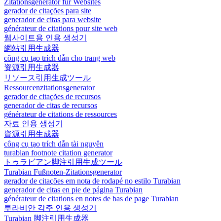
Zitationsgenerator für Websites
gerador de citações para site
generador de citas para website
générateur de citations pour site web
웹사이트용 인용 생성기
網站引用生成器
công cụ tạo trích dẫn cho trang web
资源引用生成器
リソース引用生成ツール
Ressourcenzitationsgenerator
gerador de citações de recursos
generador de citas de recursos
générateur de citations de ressources
자료 인용 생성기
資源引用生成器
công cụ tạo trích dẫn tài nguyên
turabian footnote citation generator
トゥラビアン脚注引用生成ツール
Turabian Fußnoten-Zitationsgenerator
gerador de citações em nota de rodapé no estilo Turabian
generador de citas en pie de página Turabian
générateur de citations en notes de bas de page Turabian
투라비안 각주 인용 생성기
Turabian 脚注引用生成器