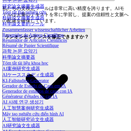
연구 논문 요약기
研究論文摘要生成器
私たちの文校正ツールは非常に高い精度を誇ります。AIモ
Tóm tắt Bài nghiên cứu
デルは大量のテキストを常に学習し、提案の信頼性と文脈へ
科研论文摘要生成器
の配慮を確保しています。
科学論文要約ツール
Zusammenfasser wissenschaftlicher Arbeiten
Resumidor de Artigos Científicos
ランオンセンテンスを修正できますか？
Resumidor de Artículos Científicos
Résumé de Papier Scientifique
과학 논문 요약기
科學論文摘要器
Tóm tắt tài liệu khoa học
AI案例研究生成器
AIケーススタディ生成器
KI-Fallstudien-Generator
Gerador de Estudo de Caso em IA
Generador de estudios de caso con IA
Générateur d'études de cas IA
AI 사례 연구 생성기
人工智慧案例研究生成器
Máy tạo nghiên cứu điển hình AI
人工智能研究论文生成器
AI研究論文生成器