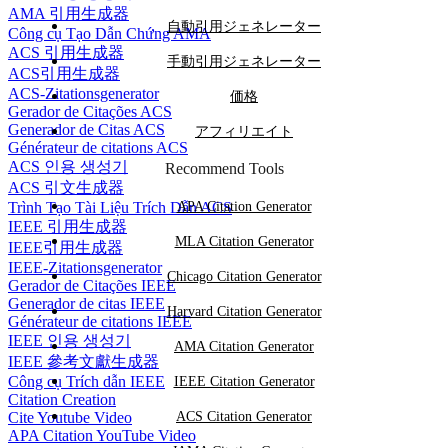
AMA 引用生成器
自動引用ジェネレーター
Công cụ Tạo Dẫn Chứng AMA
ACS 引用生成器
手動引用ジェネレーター
ACS引用生成器
ACS-Zitationsgenerator
価格
Gerador de Citações ACS
Generador de Citas ACS
アフィリエイト
Générateur de citations ACS
ACS 인용 생성기
Recommend Tools
ACS 引文生成器
Trình Tạo Tài Liệu Trích Dẫn ACS
APA Citation Generator
IEEE 引用生成器
MLA Citation Generator
IEEE引用生成器
IEEE-Zitationsgenerator
Chicago Citation Generator
Gerador de Citações IEEE
Generador de citas IEEE
Harvard Citation Generator
Générateur de citations IEEE
IEEE 인용 생성기
AMA Citation Generator
IEEE 參考文獻生成器
Công cụ Trích dẫn IEEE
IEEE Citation Generator
Citation Creation
Cite Youtube Video
ACS Citation Generator
APA Citation YouTube Video