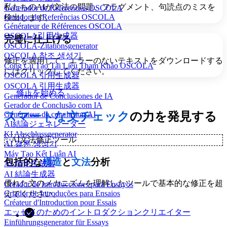
私たちのAIが文法の問題、フラグメント、句読点のミスを
Generador de Referencias OSCOLA
Gerador de Referências OSCOLA
検出します。
Générateur de Références OSCOLA
OSCOLA引用生成器
完璧に仕上げる
OSCOLA-Zitationsgenerator
OSCOLA 참조 생성기
修正を適用して、エラーのないテキストをダウンロードする
Công Cụ Tạo Tài Liệu Tham Khảo OSCOLA
にはクリックしてください。
OSCOLA 引用生成器
OSCOLA 引用生成器
修正を始める
Generador de Conclusiones de IA
Gerador de Conclusão com IA
スマートな文チェック
の力を発見する
Générateur de conclusion AI
AI結論ジェネレーター
KI Abschlussgenerator
✨
AI文法修正ツール
AI 결론 생성기
Máy Tạo Kết Luận AI
包括的な
構造
と
文法
分析
AI 结论生成器
AI 結論生成器
優れた文のメカニズムを理解したツールで基本的な修正を超
Creador de Introducciones para Ensayos
Criador de Introduções para Ensaios
えてください。
Créateur d'Introduction pour Essais
エッセイのためのイントロダクションクリエイター
Einführungsgenerator für Essays