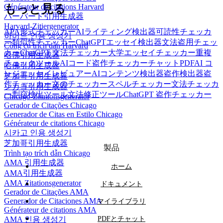
Générateur de citations Harvard
もっと見る
ハーバード引用生成器
Harvard-Zitiergenerator
APA形式チェッカー
AIライティング検出器
可読性チェッカ
하버드 인용 생성기
ー
類似性チェッカー
ChatGPTエッセイ検出器
文法盗用チェッ
Công cụ trích dẫn Harvard
カー
ChatGPT 文法チェッカー
大学エッセイチェッカー
重複
哈佛引用生成器
チェックツール
AIコード盗作チェッカー
チャットPDF
AI コ
哈佛引用生成器
レジエッセイレビュアー
AIコンテンツ検出器
盗作検出器
盗
芝加哥引用生成器
作チェッカー
文のチェッカー
スペルチェッカー
文法チェッカ
シカゴ引用生成器
ー
剽窃検出ツール
文法修正ツール
ChatGPT 盗作チェッカー
Chicago-Zitationsgenerator
Gerador de Citações Chicago
Generador de Citas en Estilo Chicago
Générateur de citations Chicago
시카고 인용 생성기
芝加哥引用生成器
製品
Trình tạo trích dẫn Chicago
AMA 引用生成器
ホーム
AMA引用生成器
AMA Zitationsgenerator
ドキュメント
Gerador de Citações AMA
Generador de Citaciones AMA
マイライブラリ
Générateur de citations AMA
AMA 인용 생성기
PDFとチャット