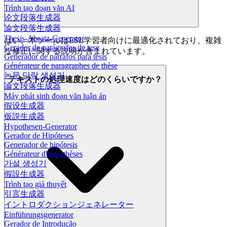
Trình tạo đoạn văn AI
论文段落生成器
論文段落生成器
Thesis-Absatz-Generator
はい。本ツールはESL学習者向けに最適化されており、複雑
Gerador de parágrafos de tese
な修正に関する説明が含まれています。
Generador de párrafos para tesis
Générateur de paragraphes de thèse
논문 단락 생성기
テキストの処理速度はどのくらいですか？
論文段落生成器
Máy phát sinh đoạn văn luận án
假设生成器
仮説生成器
Hypothesen-Generator
Gerador de Hipóteses
Generador de hipótesis
Générateur d'hypothèses
가설 생성기
假設生成器
Trình tạo giả thuyết
引言生成器
イントロダクションジェネレーター
Einführungsgenerator
Gerador de Introdução