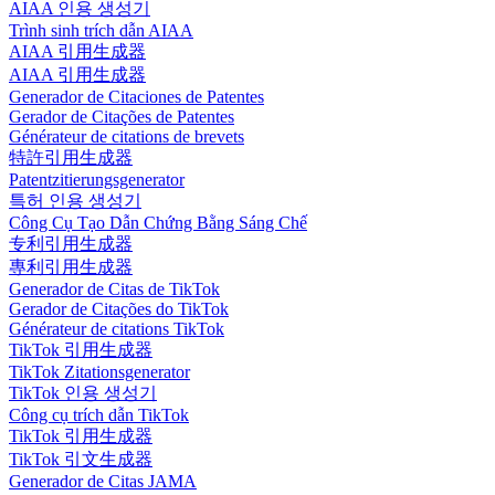
AIAA 인용 생성기
Trình sinh trích dẫn AIAA
AIAA 引用生成器
AIAA 引用生成器
Generador de Citaciones de Patentes
Gerador de Citações de Patentes
Générateur de citations de brevets
特許引用生成器
Patentzitierungsgenerator
특허 인용 생성기
Công Cụ Tạo Dẫn Chứng Bằng Sáng Chế
专利引用生成器
專利引用生成器
Generador de Citas de TikTok
Gerador de Citações do TikTok
Générateur de citations TikTok
TikTok 引用生成器
TikTok Zitationsgenerator
TikTok 인용 생성기
Công cụ trích dẫn TikTok
TikTok 引用生成器
TikTok 引文生成器
Generador de Citas JAMA