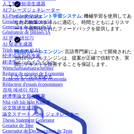
人工智能短语生成器
AIフレーズジェネレーター
インテリジェント学習システム
: 機械学習を使用してあ
KI-Phrasengenerator
Gerador de Frases com IA
なたの執筆スタイルに適応し、時間とともによりスマ
Generador de frases de IA
ートで個別化されたフィードバックを提供します。
Générateur de phrases IA
AI 문구 생성기
AI 短语生成器
Trình tạo cụm từ AI
独自のルールエンジン
: 言語専門家によって開発された
经济论文写作专家
当社のルールエンジンは、提案が正確で信頼でき、実
経済学エッセイライター
際にテキストを改善することを保証します。
Wirtschaftsaufsatzschreiber
Redator de ensaios de Economia
トライアルを始める
Redactor de ensayos de economía
Rédacteur d'essais économiques
경제 에세이 작가
經濟學論文寫作專家
Nhà viết bài luận Kinh tế
论文陈述生成器
論文ステートメントジェネレーター
Thesis Statement Generator
Gerador de Tese
Generador de Declaraciones de Tesis