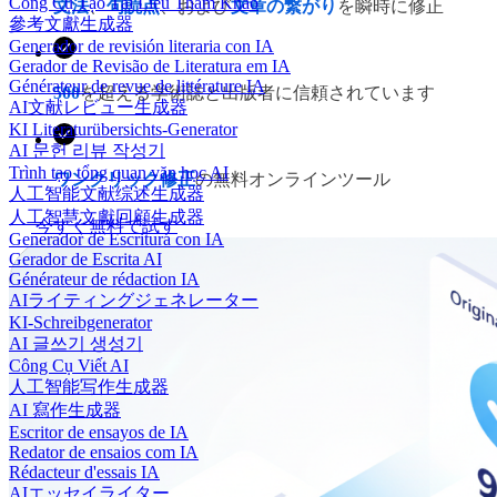
Công Cụ Tạo Tài Liệu Tham Khảo
文法
、
句読点
、および
文章の繋がり
を瞬時に修正
參考文獻生成器
Generador de revisión literaria con IA
Gerador de Revisão de Literatura em IA
Générateur de revue de littérature IA
500
を超える学術誌と出版者に信頼されています
AI文献レビュー生成器
KI Literaturübersichts-Generator
AI 문헌 리뷰 작성기
Trình tạo tổng quan văn học AI
ワンクリック修正
の無料オンラインツール
人工智能文献综述生成器
人工智慧文獻回顧生成器
今すぐ無料で試す
Generador de Escritura con IA
Gerador de Escrita AI
Générateur de rédaction IA
AIライティングジェネレーター
KI-Schreibgenerator
AI 글쓰기 생성기
Công Cụ Viết AI
人工智能写作生成器
AI 寫作生成器
Escritor de ensayos de IA
Redator de ensaios com IA
Rédacteur d'essais IA
AIエッセイライター