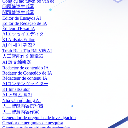
Công cụ tạo tuyên bố vấn đề
问题陈述生成器
問題陳述生成器
Editor de Ensayos AI
Editor de Redação de IA
Éditeur d'Essai IA
AIエッセイエディタ
KI Aufsatz-Editor
AI 에세이 편집기
Trình Biên Tập Bài Viết AI
人工智能作文编辑器
AI 論文編輯器
Redactor de contenido IA
Redator de Conteúdo de IA
Rédacteur de contenu IA
AIコンテンツライター
KI-Inhaltsautor
AI 콘텐츠 작가
Nhà văn nội dung AI
人工智能内容撰写器
人工智慧內容作家
Generador de preguntas de investigación
Gerador de perguntas de pesquisa
Générateur de questions de recherche