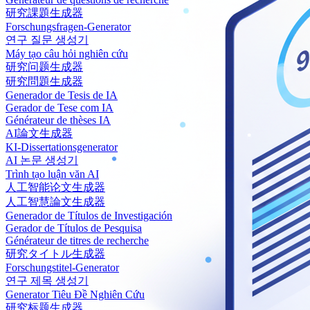
研究課題生成器
Forschungsfragen-Generator
연구 질문 생성기
Máy tạo câu hỏi nghiên cứu
研究问题生成器
研究問題生成器
Generador de Tesis de IA
Gerador de Tese com IA
Générateur de thèses IA
AI論文生成器
KI-Dissertationsgenerator
AI 논문 생성기
Trình tạo luận văn AI
人工智能论文生成器
人工智慧論文生成器
Generador de Títulos de Investigación
Gerador de Títulos de Pesquisa
Générateur de titres de recherche
研究タイトル生成器
Forschungstitel-Generator
연구 제목 생성기
Generator Tiêu Đề Nghiên Cứu
研究标题生成器