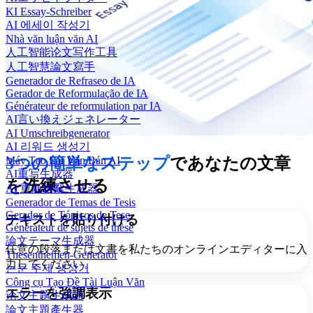
KI Essay-Schreiber
AI 에세이 작성기
Nhà văn luận văn AI
人工智能论文写作工具
人工智慧論文寫手
Generador de Refraseo de IA
Gerador de Reformulação de IA
Générateur de reformulation par IA
AI言い換えジェネレーター
AI Umschreibgenerator
AI 리워드 생성기
Máy Tạo Lại Văn Bản AI
3つの簡単なステップ
であなたの文章
AI重写生成器
を洗練させる
AI 重新措辭生成器
Generador de Temas de Tesis
Gerador de Tópicos de Tese
テキストを貼り付ける
Générateur de sujets de thèse
論文テーマ生成器
任意の段落または文書を私たちのオンラインエディターに入
Thesenthemen-Generator
力してください。
논문 주제 생성기
Công cụ Tạo Đề Tài Luận Văn
エラーを強調表示
论文主题生成器
論文主題產生器