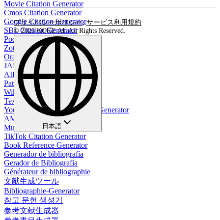
Movie Citation Generator
Cmos Citation Generator
Google Citation Generator
プライバシーポリシー
,
サービス利用規約
SBL Citation Generator
© 2026 KOKE AI. All Rights Reserved.
Podcast Citation Generator
Zotero Citation Generator
Oral Citation Generator
JAMA Citation Generator
AIP Citation Generator
Patent Citation Generator
Wikipedia Citation Generator
Textbook Citation Generator
YouTube Video APA Citation Generator
AMS Citation Generator
日本語
Music Citation Generator
TikTok Citation Generator
Book Reference Generator
Generador de bibliografía
Gerador de Bibliografia
Générateur de bibliographie
文献生成ツール
Bibliographie-Generator
참고 문헌 생성기
参考文献生成器