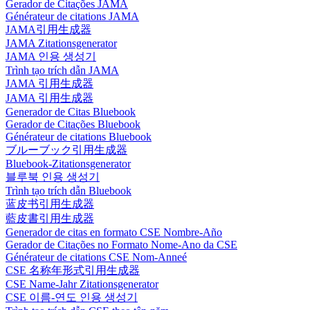
Gerador de Citações JAMA
Générateur de citations JAMA
JAMA引用生成器
JAMA Zitationsgenerator
JAMA 인용 생성기
Trình tạo trích dẫn JAMA
JAMA 引用生成器
JAMA 引用生成器
Generador de Citas Bluebook
Gerador de Citações Bluebook
Générateur de citations Bluebook
ブルーブック引用生成器
Bluebook-Zitationsgenerator
블루북 인용 생성기
Trình tạo trích dẫn Bluebook
蓝皮书引用生成器
藍皮書引用生成器
Generador de citas en formato CSE Nombre-Año
Gerador de Citações no Formato Nome-Ano da CSE
Générateur de citations CSE Nom-Anneé
CSE 名称年形式引用生成器
CSE Name-Jahr Zitationsgenerator
CSE 이름-연도 인용 생성기