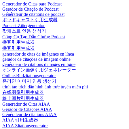
Generador de Citas para Podcast
Gerador de Citação de Podcast
Générateur de citations de podcast
ポッドキャスト引用生成器
Podcast-Zitiergenerator
팟캐스트 인용 생성기
Công Cụ Tạo Dẫn Chứng Podcast
播客引用生成器
播客引用生成器
generador de citas de imágenes en línea
gerador de citações de imagem online
générateur de citations d'images en ligne
オンライン画像引用ジェネレーター
Online-Bildzitationsgenerator
온라인 이미지 인용 생성기
trình tạo trích dẫn hình ảnh trực tuyến miễn phí
在线图像引用生成器
線上圖片引用生成器
Generador de Citas AIAA
Gerador de Citações AIAA
Générateur de citations AIAA
AIAA 引用生成器
AIAA Zitationsgenerator