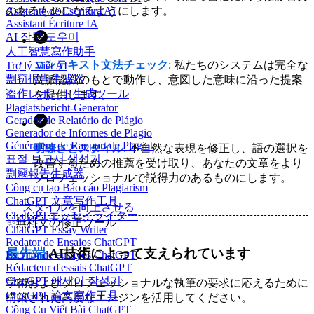
Asistente de Escritura AI
のあるものになるようにします。
Assistant Écriture IA
AI 작문 도우미
人工智慧寫作助手
コンテキスト文法チェック
: 私たちのシステムは完全な
Trợ lý Viết AI
剽窃报告生成器
文脈認識のもとで動作し、意図した意味に沿った提案
盗作レポート生成ツール
を提供します。
Plagiatsbericht-Generator
Gerador de Relatório de Plágio
Generador de Informes de Plagio
Générateur de Rapport de Plagiat
明瞭さとスタイル
: 不自然な表現を修正し、語の選択を
표절 보고서 생성기
改善するための推薦を受け取り、あなたの文章をより
剽竊報告生成器
プロフェッショナルで説得力のあるものにします。
Công cụ tạo Báo cáo Plagiarism
ChatGPT 文章写作工具
スタイルを向上させる
ChatGPTエッセイライター
✨
無料文の修正ツール
ChatGPT Essay Writer
Redator de Ensaios ChatGPT
最先端
AI技術によって支えられています
Escritor de ensayos ChatGPT
Rédacteur d'essais ChatGPT
ChatGPT 에세이 작성기
学術およびプロフェッショナルな執筆の要求に応えるために
ChatGPT 論文寫作工具
構築された高度なエンジンを活用してください。
Công Cụ Viết Bài ChatGPT