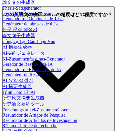
論文文の生成器
Thesis-Satzgenerator
Gerador de Frases de Tese
この英語文の校正ツールの精度はどの程度ですか？
Generador de Oraciones de Tesis
Générateur de phrases de thèse
논문 문장 생성기
論文句子生成器
Công cụ Tạo Câu Luận Văn
AI 摘要生成器
AI要約ジェネレーター
KI-Zusammenfassungs-Generator
Gerador de Resumos de IA
Generador de Resúmenes de IA
Générateur de Résumé AI
AI 요약 생성기
AI 摘要生成器
Trình Tóm Tắt AI
研究论文摘要生成器
研究論文要約ツール
Forschungsartikel-Zusammenfasser
Resumidor de Artigos de Pesquisa
Resumidor de Artículos de Investigación
Résumé d'article de recherche