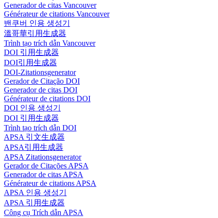
Generador de citas Vancouver
Générateur de citations Vancouver
밴쿠버 인용 생성기
溫哥華引用生成器
Trình tạo trích dẫn Vancouver
DOI 引用生成器
DOI引用生成器
DOI-Zitationsgenerator
Gerador de Citação DOI
Generador de citas DOI
Générateur de citations DOI
DOI 인용 생성기
DOI 引用生成器
Trình tạo trích dẫn DOI
APSA 引文生成器
APSA引用生成器
APSA Zitationsgenerator
Gerador de Citações APSA
Generador de citas APSA
Générateur de citations APSA
APSA 인용 생성기
APSA 引用生成器
Công cụ Trích dẫn APSA