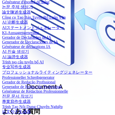
Générateur d'énoncé de thèse
논문 주제 생성기
論文陳述生成器
Công cụ Tạo Bản Tuyên Bố Luận Văn
AI 论断生成器
AIステートメントジェネレーター
KI-Aussagengenerator
Gerador de Declarações de IA
Generador de Declaraciones de IA
Générateur de déclarations IA
AI 진술 생성기
AI 論證生成器
Trình tạo câu tuyên bố AI
专业写作生成器
プロフェッショナルライティングジェネレーター
Professioneller Schreibgenerator
Gerador de Redação Profissional
Generador de Redacción Profesional
Générateur de Rédaction Professionnelle
전문 문서 작성기
專業寫作生成器
Trình Tạo Nội Dung Chuyên Nghiệp
よくある質問
论文句子生成器