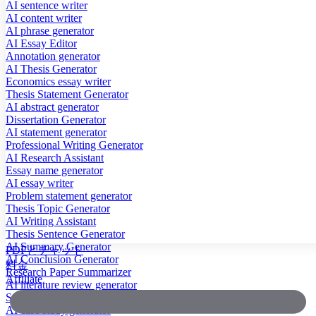
AI sentence writer
AI content writer
AI phrase generator
AI Essay Editor
Annotation generator
AI Thesis Generator
Economics essay writer
Thesis Statement Generator
AI abstract generator
Dissertation Generator
AI statement generator
Professional Writing Generator
AI Research Assistant
Essay name generator
AI essay writer
Problem statement generator
Thesis Topic Generator
AI Writing Assistant
Thesis Sentence Generator
AI Summary Generator
PDFとチャット
AI Conclusion Generator
料金
Research Paper Summarizer
Affiliate
AI literature review generator
Scientific Paper Summarizer
AI case study generator