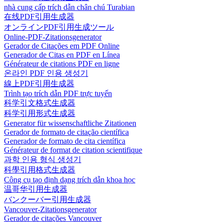
nhà cung cấp trích dẫn chân chú Turabian
在线PDF引用生成器
オンラインPDF引用生成ツール
Online-PDF-Zitationsgenerator
Gerador de Citações em PDF Online
Generador de Citas en PDF en Línea
Générateur de citations PDF en ligne
온라인 PDF 인용 생성기
線上PDF引用生成器
Trình tạo trích dẫn PDF trực tuyến
科学引文格式生成器
科学引用形式生成器
Generator für wissenschaftliche Zitationen
Gerador de formato de citação científica
Generador de formato de cita científica
Générateur de format de citation scientifique
과학 인용 형식 생성기
科學引用格式生成器
Công cụ tạo định dạng trích dẫn khoa học
温哥华引用生成器
バンクーバー引用生成器
Vancouver-Zitationsgenerator
Gerador de citações Vancouver