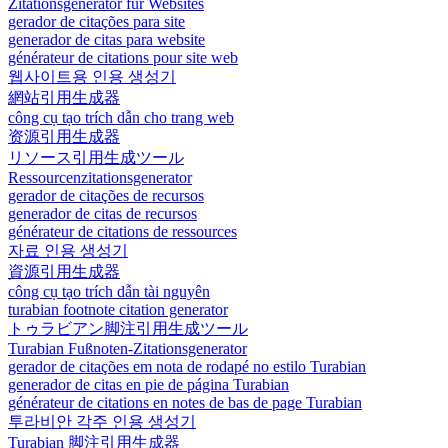
Zitationsgenerator für Websites
gerador de citações para site
generador de citas para website
générateur de citations pour site web
웹사이트용 인용 생성기
網站引用生成器
công cụ tạo trích dẫn cho trang web
资源引用生成器
リソース引用生成ツール
Ressourcenzitationsgenerator
gerador de citações de recursos
generador de citas de recursos
générateur de citations de ressources
자료 인용 생성기
資源引用生成器
công cụ tạo trích dẫn tài nguyên
turabian footnote citation generator
トゥラビアン脚注引用生成ツール
Turabian Fußnoten-Zitationsgenerator
gerador de citações em nota de rodapé no estilo Turabian
generador de citas en pie de página Turabian
générateur de citations en notes de bas de page Turabian
투라비안 각주 인용 생성기
Turabian 脚注引用生成器