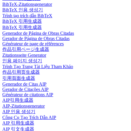
BibTeX-Zitationsgenerator
BibTeX 인용 생성기
Trình tạo trích dẫn BibTeX
BibTeX 引用生成器
BibTeX 引用生成器
Generador de Página de Obras Citadas
Gerador de Página de Obras Citadas
Générateur de page de références
作品引用ページ生成器
Zitationsseite Generator
인용 페이지 생성기
Trình Tạo Trang Tài Liệu Tham Khảo
作品引用页生成器
引用頁面生成器
Generador de Citas AIP
Gerador de Citações AIP
Générateur de citations AIP
AIP引用生成器
AIP-Zitationsgenerator
AIP 인용 생성기
Công Cụ Tạo Trích Dẫn AIP
AIP 引用生成器
AIP 引文生成器