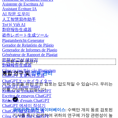
Asistente de Escritura AI
Assistant Écriture IA
AI 작문 도우미
人工智慧寫作助手
Trợ lý Viết AI
剽窃报告生成器
盗作レポート生成ツール
Plagiatsbericht-Generator
Gerador de Relatório de Plágio
Generador de Informes de Plagio
Générateur de Rapport de Plagiat
표절 보고서 생성기
✨
의학 논문 생성기
剽竊報告生成器
Công cụ tạo Báo cáo Plagiarism
통합 연구 및
인용 관리
ChatGPT 文章写作工具
ChatGPTエッセイライター
의학 논문을 위한 문헌 검토는 압도적일 수 있습니다. 우리는
ChatGPT Essay Writer
이를 간단하게 만듭니다.
Redator de Ensaios ChatGPT
Escritor de ensayos ChatGPT
Rédacteur d'essais ChatGPT
ChatGPT 에세이 작성기
광범위한 문헌 데이터베이스
: 수백만 개의 동료 검토된
ChatGPT 論文寫作工具
기사를 즉시 검색하여 귀하의 연구에 가장 관련성이 높
Công Cụ Viết Bài ChatGPT