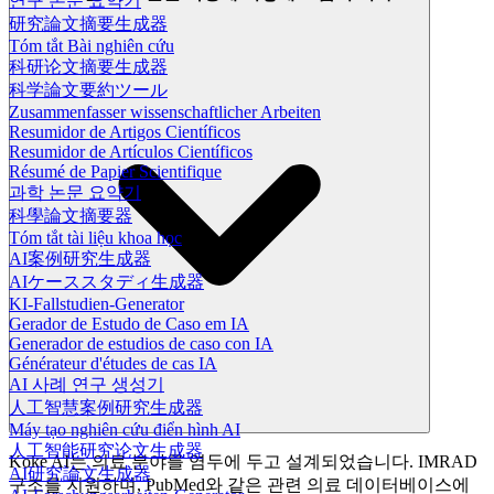
연구 논문 요약기
研究論文摘要生成器
Tóm tắt Bài nghiên cứu
科研论文摘要生成器
科学論文要約ツール
Zusammenfasser wissenschaftlicher Arbeiten
Resumidor de Artigos Científicos
Resumidor de Artículos Científicos
Résumé de Papier Scientifique
과학 논문 요약기
科學論文摘要器
Tóm tắt tài liệu khoa học
AI案例研究生成器
AIケーススタディ生成器
KI-Fallstudien-Generator
Gerador de Estudo de Caso em IA
Generador de estudios de caso con IA
Générateur d'études de cas IA
AI 사례 연구 생성기
人工智慧案例研究生成器
Máy tạo nghiên cứu điển hình AI
人工智能研究论文生成器
Koke AI는 의료 분야를 염두에 두고 설계되었습니다. IMRAD
AI研究論文生成器
구조를 지원하며, PubMed와 같은 관련 의료 데이터베이스에