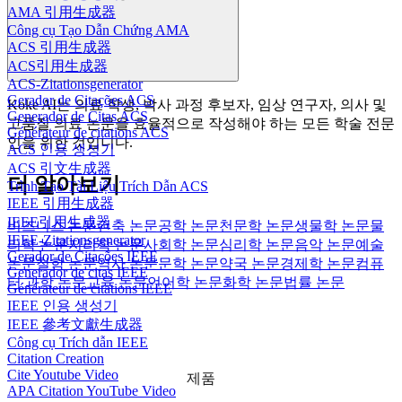
AMA 引用生成器
Công cụ Tạo Dẫn Chứng AMA
ACS 引用生成器
ACS引用生成器
ACS-Zitationsgenerator
Gerador de Citações ACS
Koke AI는 의료 학생, 박사 과정 후보자, 임상 연구자, 의사 및
Generador de Citas ACS
고품질 의료 논문을 효율적으로 작성해야 하는 모든 학술 전문
Générateur de citations ACS
인을 위한 것입니다.
ACS 인용 생성기
ACS 引文生成器
더 알아보기
Trình Tạo Tài Liệu Trích Dẫn ACS
IEEE 引用生成器
IEEE引用生成器
비즈니스 논문
건축 논문
공학 논문
천문학 논문
생물학 논문
물
IEEE-Zitationsgenerator
리학 논문
지리학 논문
사회학 논문
심리학 논문
음악 논문
예술
Gerador de Citações IEEE
논문
철학 논문
역사 논문
문학 논문
약국 논문
경제학 논문
컴퓨
Generador de citas IEEE
터 과학 논문
교육 논문
언어학 논문
화학 논문
법률 논문
Générateur de citations IEEE
IEEE 인용 생성기
IEEE 參考文獻生成器
Công cụ Trích dẫn IEEE
Citation Creation
Cite Youtube Video
제품
APA Citation YouTube Video