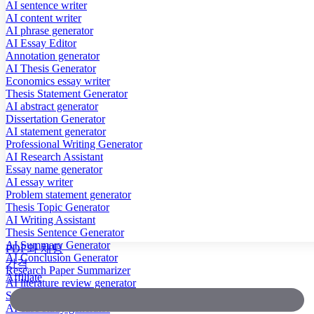
AI sentence writer
AI content writer
AI phrase generator
AI Essay Editor
Annotation generator
AI Thesis Generator
Economics essay writer
Thesis Statement Generator
AI abstract generator
Dissertation Generator
AI statement generator
Professional Writing Generator
AI Research Assistant
Essay name generator
AI essay writer
Problem statement generator
Thesis Topic Generator
AI Writing Assistant
Thesis Sentence Generator
AI Summary Generator
PDF와 채팅
AI Conclusion Generator
가격
Research Paper Summarizer
Affiliate
AI literature review generator
Scientific Paper Summarizer
AI case study generator