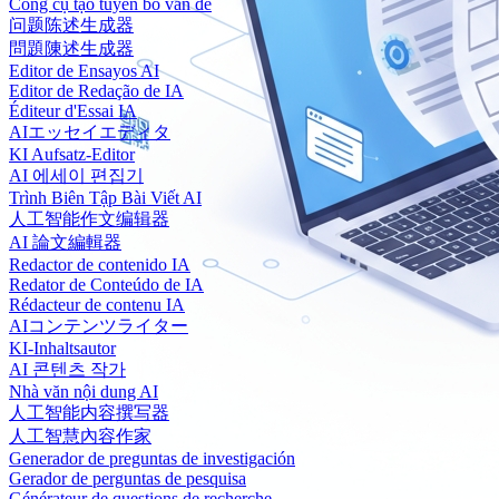
Công cụ tạo tuyên bố vấn đề
问题陈述生成器
問題陳述生成器
Editor de Ensayos AI
Editor de Redação de IA
Éditeur d'Essai IA
AIエッセイエディタ
KI Aufsatz-Editor
AI 에세이 편집기
Trình Biên Tập Bài Viết AI
人工智能作文编辑器
AI 論文編輯器
Redactor de contenido IA
Redator de Conteúdo de IA
Rédacteur de contenu IA
AIコンテンツライター
KI-Inhaltsautor
AI 콘텐츠 작가
Nhà văn nội dung AI
人工智能内容撰写器
人工智慧內容作家
Generador de preguntas de investigación
Gerador de perguntas de pesquisa
Générateur de questions de recherche