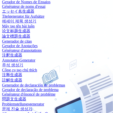
Gerador de Nomes de Ensaios
Générateur de noms d'essai
エッセイ名生成器
Titelgenerator für Aufsätze
에세이 제목 생성기
Máy tạo tên bài luận
论文标题生成器
論文標題生成器
Generador de citas
Gerador de Anotações
Générateur d'annotations
注釈生成器
Annotator-Generator
주석 생성기
Công cụ tạo chú thích
注释生成器
註解生成器
Generador de declaración de problemas
Gerador de declaração de problema
Générateur d'énoncé de problème
問題文生成器
Problemstellungsgenerator
문제 진술 생성기