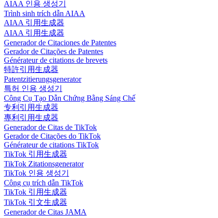
AIAA 인용 생성기
Trình sinh trích dẫn AIAA
AIAA 引用生成器
AIAA 引用生成器
Generador de Citaciones de Patentes
Gerador de Citações de Patentes
Générateur de citations de brevets
特許引用生成器
Patentzitierungsgenerator
특허 인용 생성기
Công Cụ Tạo Dẫn Chứng Bằng Sáng Chế
专利引用生成器
專利引用生成器
Generador de Citas de TikTok
Gerador de Citações do TikTok
Générateur de citations TikTok
TikTok 引用生成器
TikTok Zitationsgenerator
TikTok 인용 생성기
Công cụ trích dẫn TikTok
TikTok 引用生成器
TikTok 引文生成器
Generador de Citas JAMA