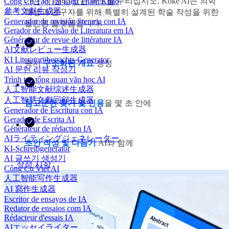
가는 데 전례 없는 속도를 누리십시오. Koke AI는 의학
Công Cụ Tạo Tài Liệu Tham Khảo
參考文獻生成器
학생과 연구자를 위해 특별히 설계된 학술 작성을 위한
Generador de revisión literaria con IA
올인원 플랫폼입니다.
Gerador de Revisão de Literatura em IA
Générateur de revue de littérature IA
AI文献レビュー生成器
KI Literaturübersichts-Generator
즉시
구조화된 개요
생성
AI 문헌 리뷰 작성기
Trình tạo tổng quan văn học AI
人工智能文献综述生成器
人工智慧文獻回顧生成器
참고문헌 찾기 및 인용
을 몇 초 안에
Generador de Escritura con IA
Gerador de Escrita AI
Générateur de rédaction IA
AIライティングジェネレーター
초안 작성 및 다듬기
AI와 함께
KI-Schreibgenerator
AI 글쓰기 생성기
작성 시작
Công Cụ Viết AI
人工智能写作生成器
AI 寫作生成器
Escritor de ensayos de IA
Redator de ensaios com IA
Rédacteur d'essais IA
AIエッセイライター