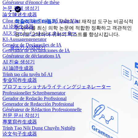
Générateur d'énoncé de thèse
논문 주제 생성기
論文陳述生成器
Công cụ Tạo Bản Tuyên Bố Luận Văn
학술적 어조 다듬기
: 우리의 AI 재작성 도구는 비공식적
AI 论断生成器
인 언어를 최신 의학 논문에 적합한 정확하고 객관적인
AIステートメントジェネレーター
용어로 교체하여 귀하의 텍스트를 향상시킵니다.
KI-Aussagengenerator
Gerador de Declarações de IA
글쓰기 시작하기
Generador de Declaraciones de IA
Générateur de déclarations IA
AI 진술 생성기
AI 論證生成器
Trình tạo câu tuyên bố AI
专业写作生成器
プロフェッショナルライティングジェネレーター
Professioneller Schreibgenerator
Gerador de Redação Profissional
Generador de Redacción Profesional
Générateur de Rédaction Professionnelle
전문 문서 작성기
專業寫作生成器
Trình Tạo Nội Dung Chuyên Nghiệp
论文句子生成器