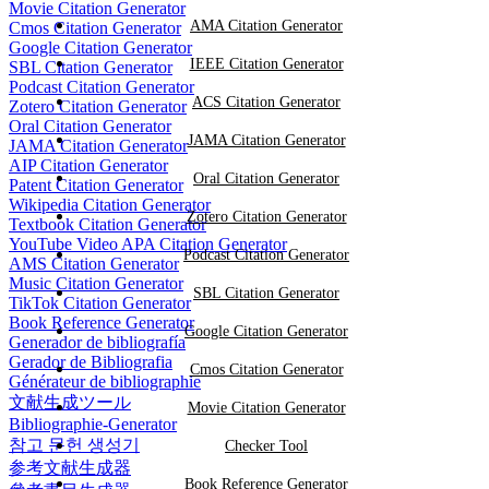
Movie Citation Generator
AMA Citation Generator
Cmos Citation Generator
Google Citation Generator
IEEE Citation Generator
SBL Citation Generator
Podcast Citation Generator
ACS Citation Generator
Zotero Citation Generator
Oral Citation Generator
JAMA Citation Generator
JAMA Citation Generator
AIP Citation Generator
Oral Citation Generator
Patent Citation Generator
Wikipedia Citation Generator
Zotero Citation Generator
Textbook Citation Generator
YouTube Video APA Citation Generator
Podcast Citation Generator
AMS Citation Generator
Music Citation Generator
SBL Citation Generator
TikTok Citation Generator
Book Reference Generator
Google Citation Generator
Generador de bibliografía
Gerador de Bibliografia
Cmos Citation Generator
Générateur de bibliographie
文献生成ツール
Movie Citation Generator
Bibliographie-Generator
참고 문헌 생성기
Checker Tool
参考文献生成器
Book Reference Generator