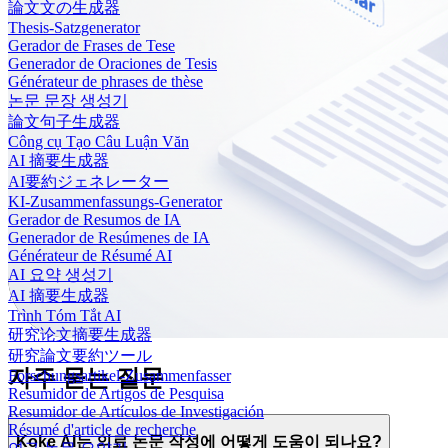
論文文の生成器
Thesis-Satzgenerator
Gerador de Frases de Tese
Generador de Oraciones de Tesis
Générateur de phrases de thèse
논문 문장 생성기
論文句子生成器
Công cụ Tạo Câu Luận Văn
AI 摘要生成器
AI要約ジェネレーター
KI-Zusammenfassungs-Generator
Gerador de Resumos de IA
Generador de Resúmenes de IA
Générateur de Résumé AI
AI 요약 생성기
AI 摘要生成器
Trình Tóm Tắt AI
研究论文摘要生成器
研究論文要約ツール
자주 묻는 질문
Forschungsartikel-Zusammenfasser
Resumidor de Artigos de Pesquisa
Resumidor de Artículos de Investigación
Résumé d'article de recherche
Koke AI는 의료 논문 작성에 어떻게 도움이 되나요?