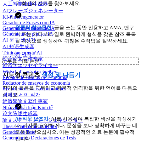
고 최신의 자료를 찾아보세요.
人工智能短语生成器
AIフレーズジェネレーター
KI-Phrasengenerator
Gerador de Frases com IA
원클릭 참고문헌
: 글을 쓰는 동안 인용하고 AMA, 밴쿠
Generador de frases de IA
Générateur de phrases IA
버 또는 기타 스타일로 완벽하게 형식을 갖춘 참조 목록
AI 문구 생성기
을 자동으로 생성하여 귀찮은 수작업을 절약하세요.
AI 短语生成器
Trình tạo cụm từ AI
작성 시작
经济论文写作专家
✨
무료 의료 논문
経済学エッセイライター
Wirtschaftsaufsatzschreiber
지능형 콘텐츠
생성 및 다듬기
Redator de ensaios de Economia
Redactor de ensayos de economía
작가의 블록을 극복하고 학문적 엄격함을 위한 언어를 다듬으
Rédacteur d'essais économiques
십시오.
경제 에세이 작가
經濟學論文寫作專家
Nhà viết bài luận Kinh tế
论文陈述生成器
AI 작문 보조기
: AI를 사용하여 복잡한 섹션을 작성하거
論文ステートメントジェネレーター
나, 기사를 요약하거나, 문장을 보다 명확하게 바꾸는 데
Thesis Statement Generator
도움을 받으십시오. 이는 성공적인 의료 논문에 필수적
Gerador de Tese
Generador de Declaraciones de Tesis
입니다.