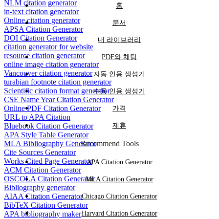
NLM citation generator
홈
in-text citation generator
Online citation generator
문서
APSA Citation Generator
DOI Citation Generator
내 라이브러리
citation generator for website
resource citation generator
PDF와 채팅
online image citation generator
Vancouver citation generator
자동 인용 생성기
turabian footnote citation generator
Scientific citation format generator
수동 인용 생성기
CSE Name Year Citation Generator
Online PDF Citation Generator
가격
URL to APA Citation
Bluebook Citation Generator
제휴
APA Style Table Generator
MLA Bibliography Generator
Recommend Tools
Cite Sources Generator
Works Cited Page Generator
APA Citation Generator
ACM Citation Generator
OSCOLA Citation Generator
MLA Citation Generator
Bibliography generator
AIAA Citation Generator
Chicago Citation Generator
BibTeX Citation Generator
APA bibliography maker
Harvard Citation Generator