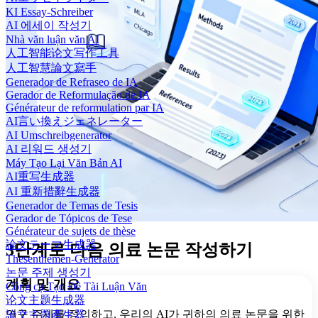
KI Essay-Schreiber
AI 에세이 작성기
Nhà văn luận văn AI
人工智能论文写作工具
人工智慧論文寫手
Generador de Refraseo de IA
Gerador de Reformulação de IA
Générateur de reformulation par IA
AI言い換えジェネレーター
AI Umschreibgenerator
AI 리워드 생성기
Máy Tạo Lại Văn Bản AI
AI重写生成器
AI 重新措辭生成器
Generador de Temas de Tesis
Gerador de Tópicos de Tese
Générateur de sujets de thèse
論文テーマ生成器
3단계로 다음 의료 논문 작성하기
Thesenthemen-Generator
논문 주제 생성기
계획 및 개요
Công cụ Tạo Đề Tài Luận Văn
论文主题生成器
연구 주제를 정의하고, 우리의 AI가 귀하의 의료 논문을 위한
論文主題產生器