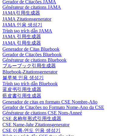
Gerador de Citações JAMA
Générateur de citations JAMA
JAMA引用生成器
JAMA Zitationsgenerator
JAMA 인용 생성기
Trình tạo trích dẫn JAMA
JAMA 引用生成器
JAMA 引用生成器
Generador de Citas Bluebook
Gerador de Citações Bluebook
Générateur de citations Bluebook
ブルーブック引用生成器
Bluebook-Zitationsgenerator
블루북 인용 생성기
Trình tạo trích dẫn Bluebook
蓝皮书引用生成器
藍皮書引用生成器
Generador de citas en formato CSE Nombre-Año
Gerador de Citações no Formato Nome-Ano da CSE
Générateur de citations CSE Nom-Anneé
CSE 名称年形式引用生成器
CSE Name-Jahr Zitationsgenerator
CSE 이름-연도 인용 생성기