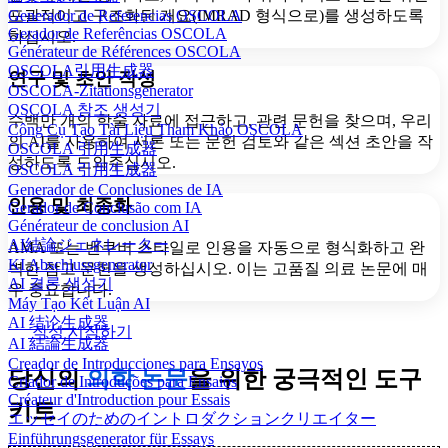
포괄적이고 구조화된 개요(IMRAD 형식으로)를 생성하도록
Generador de Referencias OSCOLA
Gerador de Referências OSCOLA
하십시오.
Générateur de Références OSCOLA
OSCOLA引用生成器
연구 및 초안 작성
OSCOLA-Zitationsgenerator
OSCOLA 참조 생성기
수백만 개의 학술 자료에 접근하고, 관련 문헌을 찾으며, 우리
Công Cụ Tạo Tài Liệu Tham Khảo OSCOLA
의 AI를 사용하여 서론 또는 문헌 검토와 같은 섹션 초안을 작
OSCOLA 引用生成器
성하도록 도와주십시오.
OSCOLA 引用生成器
Generador de Conclusiones de IA
인용 및 최종화
Gerador de Conclusão com IA
Générateur de conclusion AI
AI結論ジェネレーター
AMA 또는 밴쿠버 스타일로 인용을 자동으로 형식화하고 완
KI Abschlussgenerator
벽한 참고 문헌을 생성하십시오. 이는 고품질 의료 논문에 매
AI 결론 생성기
우 중요합니다.
Máy Tạo Kết Luận AI
AI 结论生成器
작성 시작하기
AI 結論生成器
Creador de Introducciones para Ensayos
당신의
의학 논문
을 위한 궁극적인 도구
Criador de Introduções para Ensaios
Créateur d'Introduction pour Essais
키트
エッセイのためのイントロダクションクリエイター
Einführungsgenerator für Essays