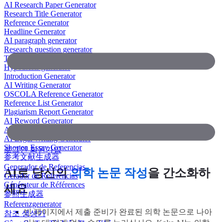
AI Research Paper Generator
Research Title Generator
Reference Generator
Headline Generator
AI paragraph generator
Research question generator
Thesis paragraph generator
Hypothesis generator
Introduction Generator
AI Writing Generator
OSCOLA Reference Generator
Reference List Generator
Plagiarism Report Generator
AI Reword Generator
AI Bullet Point Generator
AI Legal Writing Generator
Shorten Essay Generator
로그인
회원가입
参考文献生成器
Generador de Referencias
AI로 당신의
의학 논문 작성
을 간소화하
Gerador de Referências
Générateur de Références
세요
参照生成器
Referenzgenerator
빈 페이지에서 제출 준비가 완료된 의학 논문으로 나아
참조 생성기