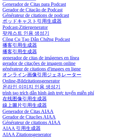
Generador de Citas para Podcast
Gerador de Citação de Podcast
Générateur de citations de podcast
ポッドキャスト引用生成器
Podcast-Zitiergenerator
팟캐스트 인용 생성기
Công Cụ Tạo Dẫn Chứng Podcast
播客引用生成器
播客引用生成器
generador de citas de imágenes en línea
gerador de citações de imagem online
générateur de citations d'images en ligne
オンライン画像引用ジェネレーター
Online-Bildzitationsgenerator
온라인 이미지 인용 생성기
trình tạo trích dẫn hình ảnh trực tuyến miễn phí
在线图像引用生成器
線上圖片引用生成器
Generador de Citas AIAA
Gerador de Citações AIAA
Générateur de citations AIAA
AIAA 引用生成器
AIAA Zitationsgenerator