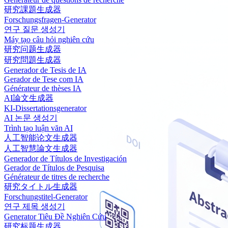
研究課題生成器
Forschungsfragen-Generator
연구 질문 생성기
Máy tạo câu hỏi nghiên cứu
研究问题生成器
研究問題生成器
Generador de Tesis de IA
Gerador de Tese com IA
Générateur de thèses IA
AI論文生成器
KI-Dissertationsgenerator
AI 논문 생성기
Trình tạo luận văn AI
人工智能论文生成器
人工智慧論文生成器
Generador de Títulos de Investigación
Gerador de Títulos de Pesquisa
Générateur de titres de recherche
研究タイトル生成器
Forschungstitel-Generator
연구 제목 생성기
Generator Tiêu Đề Nghiên Cứu
研究标题生成器