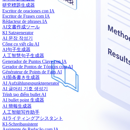
研究標題生成器
Escritor de oraciones con IA
Escritor de Frases com IA
Rédacteur de phrases IA
AI文書作成ツール
KI Satzgenerator
AI 문장 작성기
Công cụ viết câu AI
AI句子生成器
人工智慧句子生成器
Generador de Puntos Clave con IA
Gerador de Pontos de Tópicos com AI
Générateur de Points de Faits AI
AI箇条書き生成器
AI Aufzählungspunktgenerator
AI 글머리 기호 생성기
Trình tạo điểm bullet AI
AI bullet point 生成器
AI 簡報生成器
人工智能写作助手
AIライティングアシスタント
KI-Schreibassistent
Assistente de Redação com IA