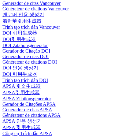
Generador de citas Vancouver
Générateur de citations Vancouver
밴쿠버 인용 생성기
溫哥華引用生成器
Trình tạo trích dẫn Vancouver
DOI 引用生成器
DOI引用生成器
DOI-Zitationsgenerator
Gerador de Citação DOI
Generador de citas DOI
Générateur de citations DOI
DOI 인용 생성기
DOI 引用生成器
Trình tạo trích dẫn DOI
APSA 引文生成器
APSA引用生成器
APSA Zitationsgenerator
Gerador de Citações APSA
Generador de citas APSA
Générateur de citations APSA
APSA 인용 생성기
APSA 引用生成器
Công cụ Trích dẫn APSA