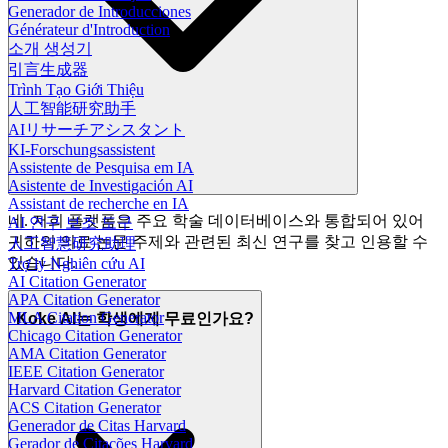
Generador de Introducciones
Générateur d'Introduction
소개 생성기
引言生成器
Trình Tạo Giới Thiệu
人工智能研究助手
AIリサーチアシスタント
KI-Forschungsassistent
Assistente de Pesquisa em IA
Asistente de Investigación AI
Assistant de recherche en IA
네. 저희 플랫폼은 주요 학술 데이터베이스와 통합되어 있어
AI 연구 보조 도구
귀하의 의료 논문 주제와 관련된 최신 연구를 찾고 인용할 수
人工智慧研究助理
있습니다.
Trợ lý Nghiên cứu AI
AI Citation Generator
APA Citation Generator
MLA Citation Generator
Koke AI는 학생에게 무료인가요?
Chicago Citation Generator
AMA Citation Generator
IEEE Citation Generator
Harvard Citation Generator
ACS Citation Generator
Generador de Citas Harvard
Gerador de Citações Harvard