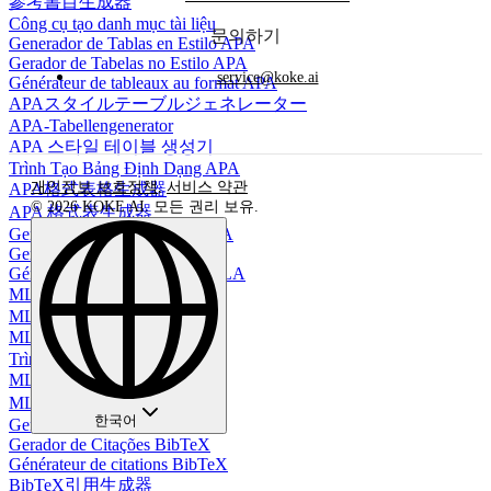
參考書目生成器
Công cụ tạo danh mục tài liệu
문의하기
Generador de Tablas en Estilo APA
Gerador de Tabelas no Estilo APA
service@koke.ai
Générateur de tableaux au format APA
APAスタイルテーブルジェネレーター
APA-Tabellengenerator
APA 스타일 테이블 생성기
Trình Tạo Bảng Định Dạng APA
개인정보 보호정책
,
서비스 약관
APA格式表格生成器
© 2026 KOKE AI. 모든 권리 보유.
APA 格式表生成器
Generador de Bibliografía MLA
Gerador de Bibliografia MLA
Générateur de bibliographie MLA
MLA 文献生成器
MLA Bibliographie Generator
MLA 참고문헌 생성기
Trình tạo Thư mục MLA
MLA参考书目生成器
MLA 參考文獻生成器
한국어
Generador de Citas BibTeX
Gerador de Citações BibTeX
Générateur de citations BibTeX
BibTeX引用生成器