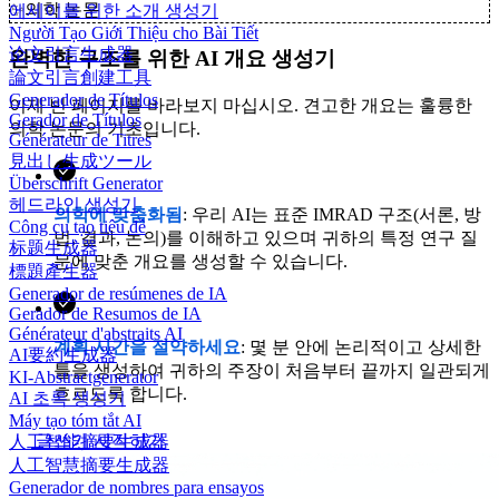
✨
의학 논문
에세이를 위한 소개 생성기
Người Tạo Giới Thiệu cho Bài Tiết
论文引言生成器
완벽한 구조를 위한 AI 개요 생성기
論文引言創建工具
Generador de Títulos
이제 빈 페이지를 바라보지 마십시오. 견고한 개요는 훌륭한
Gerador de Títulos
의학 논문의 기초입니다.
Générateur de Titres
見出し生成ツール
Überschrift Generator
헤드라인 생성기
의학에 맞춤화됨
: 우리 AI는 표준 IMRAD 구조(서론, 방
Công cụ tạo tiêu đề
법, 결과, 논의)를 이해하고 있으며 귀하의 특정 연구 질
标题生成器
문에 맞춘 개요를 생성할 수 있습니다.
標題產生器
Generador de resúmenes de IA
Gerador de Resumos de IA
Générateur d'abstraits AI
계획 시간을 절약하세요
: 몇 분 안에 논리적이고 상세한
AI要約生成器
틀을 생성하여 귀하의 주장이 처음부터 끝까지 일관되게
KI-Abstractgenerator
흐르도록 합니다.
AI 초록 생성기
Máy tạo tóm tắt AI
글쓰기 시작하기
人工智能摘要生成器
人工智慧摘要生成器
Generador de nombres para ensayos