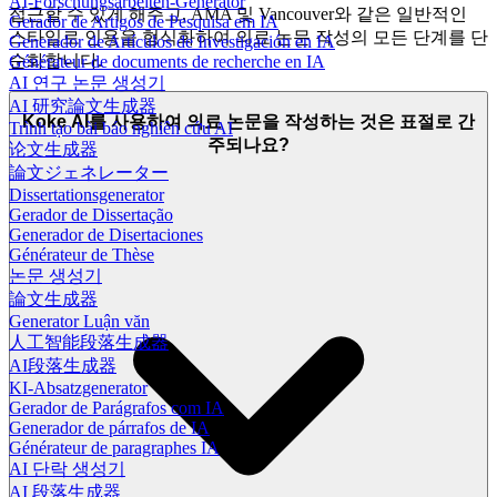
AI-Forschungsarbeiten-Generator
접근할 수 있게 해주고, AMA 및 Vancouver와 같은 일반적인
Gerador de Artigos de Pesquisa em IA
스타일로 인용을 형식화하여 의료 논문 작성의 모든 단계를 단
Generador de Artículos de Investigación en IA
순화합니다.
Générateur de documents de recherche en IA
AI 연구 논문 생성기
AI 研究論文生成器
Koke AI를 사용하여 의료 논문을 작성하는 것은 표절로 간
Trình tạo bài báo nghiên cứu AI
주되나요?
论文生成器
論文ジェネレーター
Dissertationsgenerator
Gerador de Dissertação
Generador de Disertaciones
Générateur de Thèse
논문 생성기
論文生成器
Generator Luận văn
人工智能段落生成器
AI段落生成器
KI-Absatzgenerator
Gerador de Parágrafos com IA
Generador de párrafos de IA
Générateur de paragraphes IA
AI 단락 생성기
AI 段落生成器