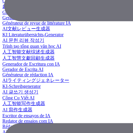
Công Cụ Tạo Tài Liệu Tham Khảo
參考文獻生成器
Generador de revisión literaria con IA
Gerador de Revisão de Literatura em IA
Générateur de revue de littérature IA
AI文献レビュー生成器
KI Literaturübersichts-Generator
AI 문헌 리뷰 작성기
Trình tạo tổng quan văn học AI
人工智能文献综述生成器
人工智慧文獻回顧生成器
Generador de Escritura con IA
Gerador de Escrita AI
Générateur de rédaction IA
AIライティングジェネレーター
KI-Schreibgenerator
AI 글쓰기 생성기
Công Cụ Viết AI
人工智能写作生成器
AI 寫作生成器
Escritor de ensayos de IA
Redator de ensaios com IA
Rédacteur d'essais IA
AIエッセイライター