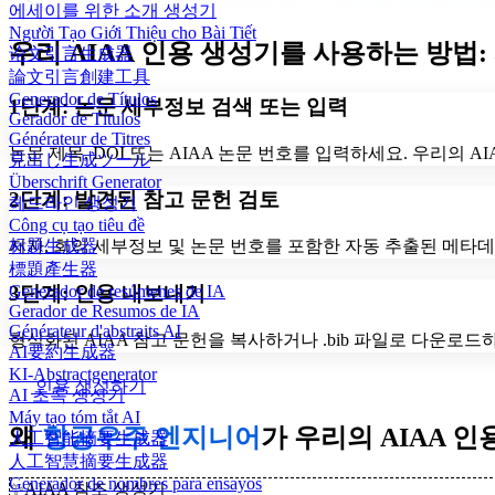
에세이를 위한 소개 생성기
Người Tạo Giới Thiệu cho Bài Tiết
우리 AIAA 인용 생성기를 사용하는 방법:
论文引言生成器
論文引言創建工具
Generador de Títulos
1단계: 논문 세부정보 검색 또는 입력
Gerador de Títulos
Générateur de Titres
논문 제목, DOI 또는 AIAA 논문 번호를 입력하세요. 우리의 AIAA
見出し生成ツール
Überschrift Generator
2단계: 발견된 참고 문헌 검토
헤드라인 생성기
Công cụ tạo tiêu đề
标题生成器
저자, 회의 세부정보 및 논문 번호를 포함한 자동 추출된 메타데
標題產生器
3단계: 인용 내보내기
Generador de resúmenes de IA
Gerador de Resumos de IA
Générateur d'abstraits AI
형식화된 AIAA 참고 문헌을 복사하거나 .bib 파일로 다운로드하
AI要約生成器
KI-Abstractgenerator
인용 생성하기
AI 초록 생성기
Máy tạo tóm tắt AI
왜
항공우주 엔지니어
가 우리의 AIAA 
人工智能摘要生成器
人工智慧摘要生成器
Generador de nombres para ensayos
✨
AIAA 참조 생성기