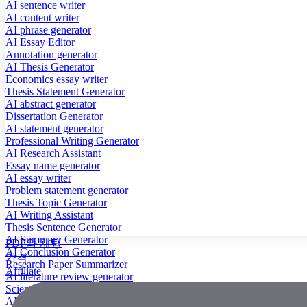
AI sentence writer
AI content writer
AI phrase generator
AI Essay Editor
Annotation generator
AI Thesis Generator
Economics essay writer
Thesis Statement Generator
AI abstract generator
Dissertation Generator
AI statement generator
Professional Writing Generator
AI Research Assistant
Essay name generator
AI essay writer
Problem statement generator
Thesis Topic Generator
AI Writing Assistant
Thesis Sentence Generator
AI Summary Generator
PDF와 채팅
AI Conclusion Generator
가격
Research Paper Summarizer
Affiliate
AI literature review generator
Scientific Paper Summarizer
AI case study generator