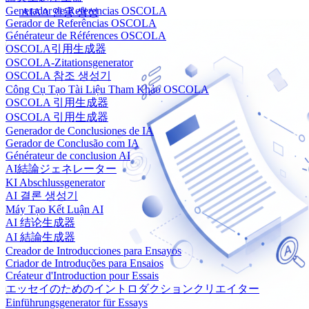
Generador de Referencias OSCOLA
AIAA 인용 생성
Gerador de Referências OSCOLA
Générateur de Références OSCOLA
OSCOLA引用生成器
OSCOLA-Zitationsgenerator
OSCOLA 참조 생성기
Công Cụ Tạo Tài Liệu Tham Khảo OSCOLA
OSCOLA 引用生成器
OSCOLA 引用生成器
Generador de Conclusiones de IA
Gerador de Conclusão com IA
Générateur de conclusion AI
AI結論ジェネレーター
KI Abschlussgenerator
AI 결론 생성기
Máy Tạo Kết Luận AI
AI 结论生成器
AI 結論生成器
Creador de Introducciones para Ensayos
Criador de Introduções para Ensaios
Créateur d'Introduction pour Essais
エッセイのためのイントロダクションクリエイター
Einführungsgenerator für Essays