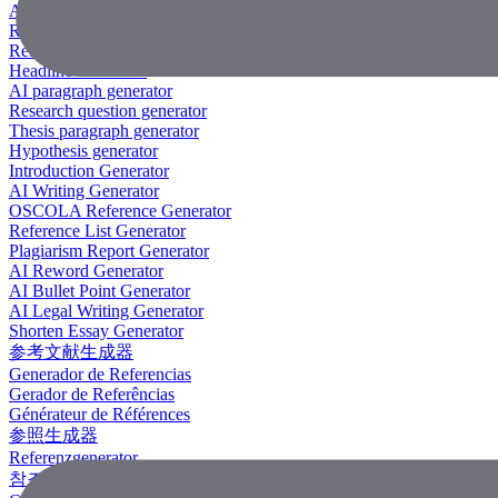
AI Research Paper Generator
Research Title Generator
Reference Generator
Headline Generator
AI paragraph generator
Research question generator
Thesis paragraph generator
Hypothesis generator
Introduction Generator
AI Writing Generator
OSCOLA Reference Generator
Reference List Generator
Plagiarism Report Generator
AI Reword Generator
AI Bullet Point Generator
AI Legal Writing Generator
Shorten Essay Generator
参考文献生成器
Generador de Referencias
Gerador de Referências
Générateur de Références
参照生成器
Referenzgenerator
참조 생성기