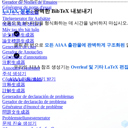
Gerador de Nomes de Ensaios
Générateur de noms d'essai
LaTeX 전용
: 완벽한 BibTeX 내보내기
エッセイ名生成器
Titelgenerator für Aufsätze
수동으로 .bib 파일을 형식화하는 데 시간을 낭비하지 마십시오
에세이 제목 생성기
Máy tạo tên bài luận
论文标题生成器
論文標題生成器
클릭 한 번으로
모든 AIAA 출판물에 완벽하게 구조화된
Generador de citas
Gerador de Anotações
Générateur d'annotations
注釈生成器
우리의 AIAA 참조 생성기는
Overleaf 및 기타 LaTeX 편
Annotator-Generator
주석 생성기
AIAA 인용 생성기 받기
Công cụ tạo chú thích
注释生成器
註解生成器
Generador de declaración de problemas
Gerador de declaração de problema
Générateur d'énoncé de problème
問題文生成器
Problemstellungsgenerator
문제 진술 생성기