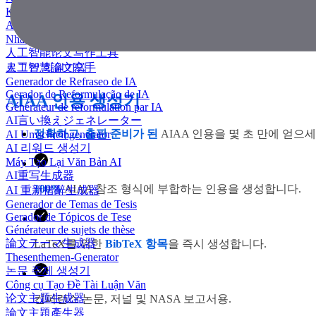
KI Essay-Schreiber
AI 에세이 작성기
Nhà văn luận văn AI
人工智能论文写作工具
人工智慧論文寫手
로그인
회원가입
Generador de Refraseo de IA
Gerador de Reformulação de IA
AIAA 인용 생성기
Générateur de reformulation par IA
AI言い換えジェネレーター
정확하고, 출판 준비가 된
AIAA 인용을 몇 초 만에 얻으
AI Umschreibgenerator
AI 리워드 생성기
Máy Tạo Lại Văn Bản AI
AI重写生成器
100%
AIAA 참조 형식에 부합하는 인용을 생성합니다.
AI 重新措辭生成器
Generador de Temas de Tesis
Gerador de Tópicos de Tese
Générateur de sujets de thèse
論文テーマ生成器
LaTeX를 위한
BibTeX 항목
을 즉시 생성합니다.
Thesenthemen-Generator
논문 주제 생성기
Công cụ Tạo Đề Tài Luận Văn
论文主题生成器
컨퍼런스 논문, 저널 및 NASA 보고서용.
論文主題產生器