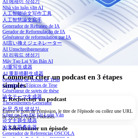
AI 에세이 작성기
Nhà văn luận văn AI
人工智能论文写作工具
人工智慧論文寫手
Generador de Refraseo de IA
Gerador de Reformulação de IA
Générateur de reformulation par IA
AI言い換えジェネレーター
AI Umschreibgenerator
AI 리워드 생성기
Máy Tạo Lại Văn Bản AI
AI重写生成器
AI 重新措辭生成器
Comment citer un podcast en 3 étapes
Generador de Temas de Tesis
simples
Gerador de Tópicos de Tese
Générateur de sujets de thèse
論文テーマ生成器
1. Rechercher un podcast
Thesenthemen-Generator
논문 주제 생성기
Entrez le nom de l'émission, le titre de l'épisode ou collez une URL
Công cụ Tạo Đề Tài Luận Văn
de Spotify/Apple Podcasts.
论文主题生成器
論文主題產生器
2. Sélectionner un épisode
Generador de Referencias OSCOLA