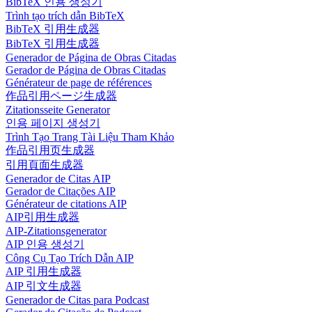
BibTeX 인용 생성기
Trình tạo trích dẫn BibTeX
BibTeX 引用生成器
BibTeX 引用生成器
Generador de Página de Obras Citadas
Gerador de Página de Obras Citadas
Générateur de page de références
作品引用ページ生成器
Zitationsseite Generator
인용 페이지 생성기
Trình Tạo Trang Tài Liệu Tham Khảo
作品引用页生成器
引用頁面生成器
Generador de Citas AIP
Gerador de Citações AIP
Générateur de citations AIP
AIP引用生成器
AIP-Zitationsgenerator
AIP 인용 생성기
Công Cụ Tạo Trích Dẫn AIP
AIP 引用生成器
AIP 引文生成器
Generador de Citas para Podcast