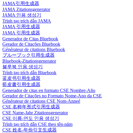
JAMA引用生成器
JAMA Zitationsgenerator
JAMA 인용 생성기
Trình tạo trích dẫn JAMA
JAMA 引用生成器
JAMA 引用生成器
Generador de Citas Bluebook
Gerador de Citações Bluebook
Générateur de citations Bluebook
ブルーブック引用生成器
Bluebook-Zitationsgenerator
블루북 인용 생성기
Trình tạo trích dẫn Bluebook
蓝皮书引用生成器
藍皮書引用生成器
Generador de citas en formato CSE Nombre-Año
Gerador de Citações no Formato Nome-Ano da CSE
Générateur de citations CSE Nom-Anneé
CSE 名称年形式引用生成器
CSE Name-Jahr Zitationsgenerator
CSE 이름-연도 인용 생성기
Trình tạo trích dẫn CSE theo tên-năm
CSE 姓名-年份引文生成器