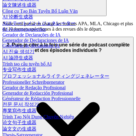
論文陳述生成器
Công cụ Tạo Bản Tuyên Bố Luận Văn
AI 论断生成器
AIステートメントジェネレーター
Notre outil prend en charge les formats APA, MLA, Chicago et plus
de 10 formats spécifiques à des revues dès le départ.
KI-Aussagengenerator
Gerador de Declarações de IA
Generador de Declaraciones de IA
2. Puis-je citer à la fois une série de podcast complète
Générateur de déclarations IA
et des épisodes individuels ?
AI 진술 생성기
AI 論證生成器
Trình tạo câu tuyên bố AI
专业写作生成器
プロフェッショナルライティングジェネレーター
Professioneller Schreibgenerator
Gerador de Redação Profissional
Generador de Redacción Profesional
Générateur de Rédaction Professionnelle
전문 문서 작성기
專業寫作生成器
Trình Tạo Nội Dung Chuyên Nghiệp
论文句子生成器
論文文の生成器
Thesis-Satzgenerator