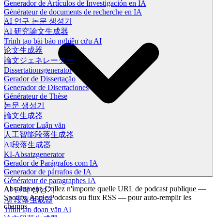
Generador de Artículos de Investigación en IA
Générateur de documents de recherche en IA
AI 연구 논문 생성기
AI 研究論文生成器
Trình tạo bài báo nghiên cứu AI
论文生成器
論文ジェネレーター
Dissertationsgenerator
Gerador de Dissertação
Generador de Disertaciones
Générateur de Thèse
논문 생성기
論文生成器
Generator Luận văn
人工智能段落生成器
AI段落生成器
KI-Absatzgenerator
Gerador de Parágrafos com IA
Generador de párrafos de IA
Générateur de paragraphes IA
Absolument. Collez n'importe quelle URL de podcast publique —
AI 단락 생성기
Spotify, Apple Podcasts ou flux RSS — pour auto-remplir les
AI 段落生成器
champs.
Trình tạo đoạn văn AI