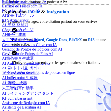
Escritor de oraciones con IA
✨
Générateur de citations de podcast APA
Escritor de Frases com IA
Rédacteur de phrases IA
Exportation
Facile
&
Intégration
AI文書作成ツール
KI Satzgenerator
Enregistrez ou partagez votre citation partout où vous écrivez.
AI 문장 작성기
Công cụ viết câu AI
AI句子生成器
Exportez vers
Word
,
Google Docs
,
BibTeX
ou
RIS
en une
人工智慧句子生成器
seule étape.
Generador de Puntos Clave con IA
Gerador de Pontos de Tópicos com AI
Générateur de Points de Faits AI
AI箇条書き生成器
S'intègre parfaitement avec les gestionnaires de citations.
AI Aufzählungspunktgenerator
AI 글머리 기호 생성기
Générateur de citations de podcast en ligne
Trình tạo điểm bullet AI
AI bullet point 生成器
AI 簡報生成器
人工智能写作助手
AIライティングアシスタント
KI-Schreibassistent
Assistente de Redação com IA
Asistente de Escritura AI