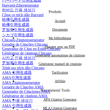
ハーバード引用生成器
Harvard-Zitiergenerator
하버드 인용 생성기
Produits
Công cụ trích dẫn Harvard
哈佛引用生成器
Accueil
哈佛引用生成器
芝加哥引用生成器
Documents
シカゴ引用生成器
Ma bibliothèque
Chicago-Zitationsgenerator
Gerador de Citações Chicago
Discuter avec un PDF
Generador de Citas en Estilo Chicago
Générateur de citations Chicago
Générateur automatique de citations
시카고 인용 생성기
芝加哥引用生成器
Générateur manuel de citations
Trình tạo trích dẫn Chicago
AMA 引用生成器
Tarification
AMA引用生成器
Affiliés
AMA Zitationsgenerator
Gerador de Citações AMA
Recommend Tools
Generador de Citaciones AMA
Générateur de citations AMA
APA Citation Generator
AMA 인용 생성기
AMA 引用生成器
MLA Citation Generator