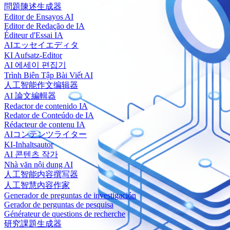
問題陳述生成器
Editor de Ensayos AI
Editor de Redação de IA
Éditeur d'Essai IA
AIエッセイエディタ
KI Aufsatz-Editor
AI 에세이 편집기
Trình Biên Tập Bài Viết AI
人工智能作文编辑器
AI 論文編輯器
Redactor de contenido IA
Redator de Conteúdo de IA
Rédacteur de contenu IA
AIコンテンツライター
KI-Inhaltsautor
AI 콘텐츠 작가
Nhà văn nội dung AI
人工智能内容撰写器
人工智慧內容作家
Generador de preguntas de investigación
Gerador de perguntas de pesquisa
Générateur de questions de recherche
研究課題生成器