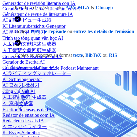
Generador de revisión literaria con IA
Prend en charge les styles
APA
,
MLA
&
Chicago
Gerador de Revisão de Literatura em IA
Générateur de revue de littérature IA
AI文献レビュー生成器
KI Literaturübersichts-Generator
Collez l'
URL de l'épisode
ou
entrez les détails de l'émission
AI 문헌 리뷰 작성기
Trình tạo tổng quan văn học AI
人工智能文献综述生成器
人工智慧文獻回顧生成器
Copiez ou exportez au format
texte
,
BibTeX
ou
RIS
Generador de Escritura con IA
Gerador de Escrita AI
Générateur de rédaction IA
Générateur de Citation de Podcast Maintenant
AIライティングジェネレーター
KI-Schreibgenerator
AI 글쓰기 생성기
Công Cụ Viết AI
人工智能写作生成器
AI 寫作生成器
Escritor de ensayos de IA
Redator de ensaios com IA
Rédacteur d'essais IA
AIエッセイライター
KI Essay-Schreiber