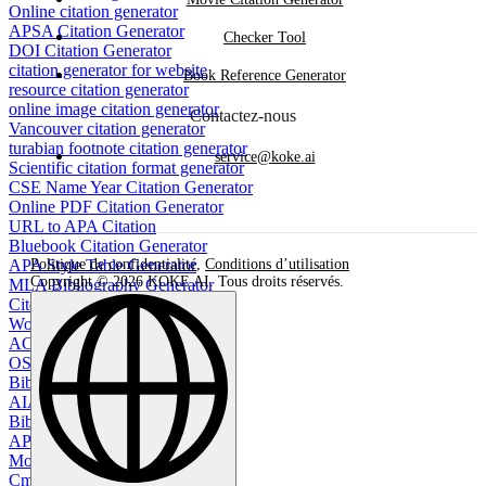
Online citation generator
APSA Citation Generator
Checker Tool
DOI Citation Generator
citation generator for website
Book Reference Generator
resource citation generator
online image citation generator
Contactez-nous
Vancouver citation generator
turabian footnote citation generator
service@koke.ai
Scientific citation format generator
CSE Name Year Citation Generator
Online PDF Citation Generator
URL to APA Citation
Bluebook Citation Generator
APA Style Table Generator
Politique de confidentialité
,
Conditions d’utilisation
Copyright © 2026 KOKE AI. Tous droits réservés.
MLA Bibliography Generator
Cite Sources Generator
Works Cited Page Generator
ACM Citation Generator
OSCOLA Citation Generator
Bibliography generator
AIAA Citation Generator
BibTeX Citation Generator
APA bibliography maker
Movie Citation Generator
Cmos Citation Generator