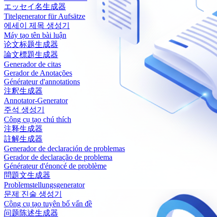
エッセイ名生成器
Titelgenerator für Aufsätze
에세이 제목 생성기
Máy tạo tên bài luận
论文标题生成器
論文標題生成器
Generador de citas
Gerador de Anotações
Générateur d'annotations
注釈生成器
Annotator-Generator
주석 생성기
Công cụ tạo chú thích
注释生成器
註解生成器
Generador de declaración de problemas
Gerador de declaração de problema
Générateur d'énoncé de problème
問題文生成器
Problemstellungsgenerator
문제 진술 생성기
Công cụ tạo tuyên bố vấn đề
问题陈述生成器