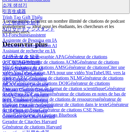
소개 생성기
引言生成器
Trình Tạo Giới Thiệu
Aucune limite. Générez un nombre illimité de citations de podcast
人工智能研究助手
gratuitement — idéal pour les étudiants, les chercheurs et les
AIリサーチアシスタント
bibliothécaires.
KI-Forschungsassistent
Assistente de Pesquisa em IA
Découvrir plus
Asistente de Investigación AI
Assistant de recherche en IA
AI 연구 보조 도구
Générateur de bibliographie APA
Générateur de citations
OSCOLA
Générateur de citations ACM
Générateur de citations
人工智慧研究助理
SBL
Générateur de citations AMS
Générateur de citations
Citer une
Trợ lý Nghiên cứu AI
vidéo YouTube
Citation APA pour une vidéo YouTube
URL vers la
AI Citation Generator
citation APA
Générateur de citations NLM
Générateur de citations
APA Citation Generator
APSA
Générateur de citations DOI
Générateur de citations
MLA Citation Generator
Vancouver
Générateur de format de citation scientifique
Générateur
Chicago Citation Generator
de citations PDF en ligne
générateur de citations en notes de bas de
AMA Citation Generator
page Turabian
générateur de citations de ressources
générateur de
IEEE Citation Generator
citations pour site web
générateur de citation dans le texte
Générateur
Harvard Citation Generator
de citations en ligne
Générateur de citations CSE Nom-
ACS Citation Generator
Anneé
Générateur de citations Bluebook
Generador de Citas Harvard
Gerador de Citações Harvard
Générateur de citations Harvard