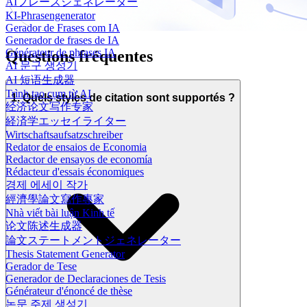
AIフレーズジェネレーター
KI-Phrasengenerator
Gerador de Frases com IA
Generador de frases de IA
Générateur de phrases IA
Questions fréquentes
AI 문구 생성기
AI 短语生成器
Trình tạo cụm từ AI
1. Quels styles de citation sont supportés ?
经济论文写作专家
経済学エッセイライター
Wirtschaftsaufsatzschreiber
Redator de ensaios de Economia
Redactor de ensayos de economía
Rédacteur d'essais économiques
경제 에세이 작가
經濟學論文寫作專家
Nhà viết bài luận Kinh tế
论文陈述生成器
論文ステートメントジェネレーター
Thesis Statement Generator
Gerador de Tese
Generador de Declaraciones de Tesis
Générateur d'énoncé de thèse
논문 주제 생성기