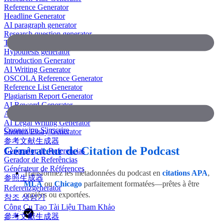
Reference Generator
Headline Generator
AI paragraph generator
Research question generator
Thesis paragraph generator
Hypothesis generator
Introduction Generator
AI Writing Generator
OSCOLA Reference Generator
Reference List Generator
Plagiarism Report Generator
AI Reword Generator
AI Bullet Point Generator
AI Legal Writing Generator
Connexion
S'inscrire
Shorten Essay Generator
参考文献生成器
Générateur de Citation de Podcast
Generador de Referencias
Gerador de Referências
Générateur de Références
Transformez les métadonnées du podcast en
citations APA
,
参照生成器
MLA
ou
Chicago
parfaitement formatées—prêtes à être
Referenzgenerator
copiées ou exportées.
참조 생성기
Công Cụ Tạo Tài Liệu Tham Khảo
參考文獻生成器