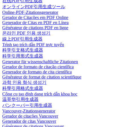
在线PDF引用生成器
オンラインPDF引用生成ツール
Online-PDF-Zitationsgenerator
Gerador de Citações em PDF Online
Generador de Citas en PDF en Línea
Générateur de citations PDF en ligne
온라인 PDF 인용 생성기
線上PDF引用生成器
Trình tạo trích dẫn PDF trực tuyến
科学引文格式生成器
科学引用形式生成器
Generator für wissenschaftliche Zitationen
Gerador de formato de citação científica
Generador de formato de cita científica
Générateur de format de citation scientifique
과학 인용 형식 생성기
科學引用格式生成器
Công cụ tạo định dạng trích dẫn khoa học
温哥华引用生成器
バンクーバー引用生成器
Vancouver-Zitationsgenerator
Gerador de citações Vancouver
Generador de citas Vancouver
Générateur de citations Vancouver