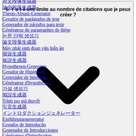
论文段落生成器
論文段落生成器
5. Y a-t-il une limite au nombre de citations que je peux
Thesis-Absatz-Generator
créer ?
Gerador de parágrafos de tese
Generador de párrafos para tesis
Générateur de paragraphes de thèse
논문 단락 생성기
論文段落生成器
Máy phát sinh đoạn văn luận án
假设生成器
仮説生成器
Hypothesen-Generator
Gerador de Hipóteses
Generador de hipótesis
Générateur d'hypothèses
가설 생성기
假設生成器
Trình tạo giả thuyết
引言生成器
イントロダクションジェネレーター
Einführungsgenerator
Gerador de Introdução
Generador de Introducciones
Générateur d'Introduction