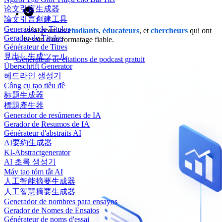
论文引言生成器
論文引言創建工具
Generador de Títulos
Idéal pour les
étudiants
,
éducateurs
, et
chercheurs
qui ont
Gerador de Títulos
besoin d'un formatage fiable.
Générateur de Titres
見出し生成ツール
Générateur de citations de podcast gratuit
Überschrift Generator
헤드라인 생성기
Công cụ tạo tiêu đề
标题生成器
標題產生器
Generador de resúmenes de IA
Gerador de Resumos de IA
Générateur d'abstraits AI
AI要約生成器
KI-Abstractgenerator
AI 초록 생성기
Máy tạo tóm tắt AI
人工智能摘要生成器
人工智慧摘要生成器
Generador de nombres para ensayos
Gerador de Nomes de Ensaios
Générateur de noms d'essai