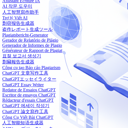
Assistant Écriture IA
AI 작문 도우미
人工智慧寫作助手
Trợ lý Viết AI
剽窃报告生成器
盗作レポート生成ツール
Plagiatsbericht-Generator
Gerador de Relatório de Plágio
Generador de Informes de Plagio
Générateur de Rapport de Plagiat
표절 보고서 생성기
剽竊報告生成器
Công cụ tạo Báo cáo Plagiarism
ChatGPT 文章写作工具
ChatGPTエッセイライター
ChatGPT Essay Writer
Redator de Ensaios ChatGPT
Escritor de ensayos ChatGPT
Rédacteur d'essais ChatGPT
ChatGPT 에세이 작성기
ChatGPT 論文寫作工具
Công Cụ Viết Bài ChatGPT
人工智能短语生成器