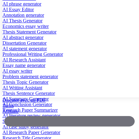
AI phrase generator
AI Essay Editor
Annotation generator
AI Thesis Generator
Economics essay writer
Thesis Statement Generator
AI abstract generator
Dissertation Generator
AI statement generator
Professional Writing Generator
AI Research Assistant
Essay name generator
AI essay writer
Problem statement generator
Thesis Topic Generator
AI Writing Assistant
Thesis Sentence Generator
AI Summary Generator
Discuter avec un PDF
AI Conclusion Generator
Tarifs
Research Paper Summarizer
Affiliate
AI literature review generator
Scientific Paper Summarizer
AI case study generator
AI Research Paper Generator
Research Title Generator