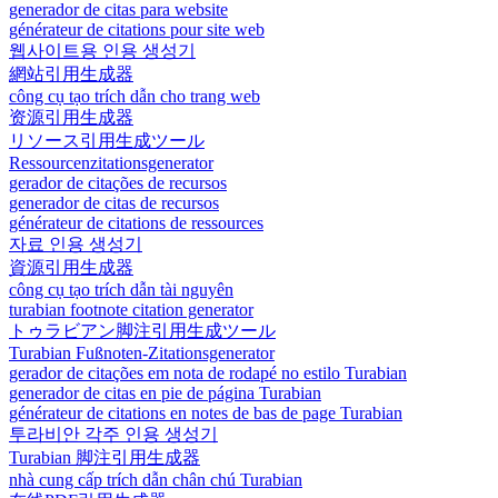
generador de citas para website
générateur de citations pour site web
웹사이트용 인용 생성기
網站引用生成器
công cụ tạo trích dẫn cho trang web
资源引用生成器
リソース引用生成ツール
Ressourcenzitationsgenerator
gerador de citações de recursos
generador de citas de recursos
générateur de citations de ressources
자료 인용 생성기
資源引用生成器
công cụ tạo trích dẫn tài nguyên
turabian footnote citation generator
トゥラビアン脚注引用生成ツール
Turabian Fußnoten-Zitationsgenerator
gerador de citações em nota de rodapé no estilo Turabian
generador de citas en pie de página Turabian
générateur de citations en notes de bas de page Turabian
투라비안 각주 인용 생성기
Turabian 脚注引用生成器
nhà cung cấp trích dẫn chân chú Turabian