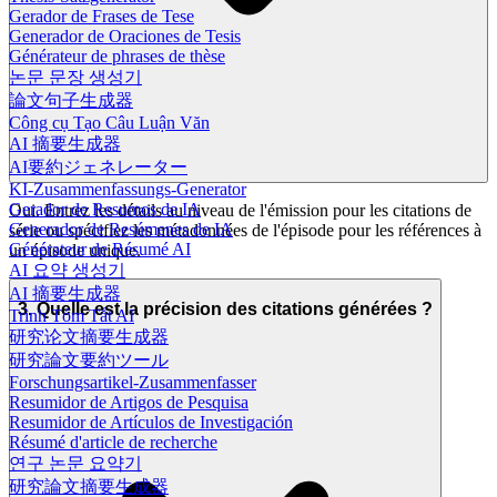
Gerador de Frases de Tese
Generador de Oraciones de Tesis
Générateur de phrases de thèse
논문 문장 생성기
論文句子生成器
Công cụ Tạo Câu Luận Văn
AI 摘要生成器
AI要約ジェネレーター
KI-Zusammenfassungs-Generator
Gerador de Resumos de IA
Oui. Entrez les détails au niveau de l'émission pour les citations de
Generador de Resúmenes de IA
série ou spécifiez les métadonnées de l'épisode pour les références à
Générateur de Résumé AI
un épisode unique.
AI 요약 생성기
AI 摘要生成器
3. Quelle est la précision des citations générées ?
Trình Tóm Tắt AI
研究论文摘要生成器
研究論文要約ツール
Forschungsartikel-Zusammenfasser
Resumidor de Artigos de Pesquisa
Resumidor de Artículos de Investigación
Résumé d'article de recherche
연구 논문 요약기
研究論文摘要生成器