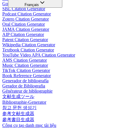
Google Citation Generator
Français
SBL Citation Generator
Podcast Citation Generator
Zotero Citation Generator
Oral Citation Generator
JAMA Citation Generator
AIP Citation Generator
Patent Citation Generator
Wikipedia Citation Generator
Textbook Citation Generator
YouTube Video APA Citation Generator
AMS Citation Generator
Music Citation Generator
TikTok Citation Generator
Book Reference Generator
Generador de bibliografía
Gerador de Bibliografia
Générateur de bibliographie
文献生成ツール
Bibliographie-Generator
참고 문헌 생성기
参考文献生成器
參考書目生成器
Công cụ tạo danh mục tài liệu