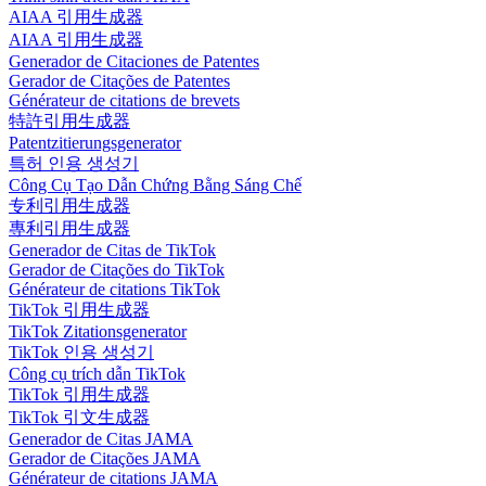
AIAA 引用生成器
AIAA 引用生成器
Generador de Citaciones de Patentes
Gerador de Citações de Patentes
Générateur de citations de brevets
特許引用生成器
Patentzitierungsgenerator
특허 인용 생성기
Công Cụ Tạo Dẫn Chứng Bằng Sáng Chế
专利引用生成器
專利引用生成器
Generador de Citas de TikTok
Gerador de Citações do TikTok
Générateur de citations TikTok
TikTok 引用生成器
TikTok Zitationsgenerator
TikTok 인용 생성기
Công cụ trích dẫn TikTok
TikTok 引用生成器
TikTok 引文生成器
Generador de Citas JAMA
Gerador de Citações JAMA
Générateur de citations JAMA