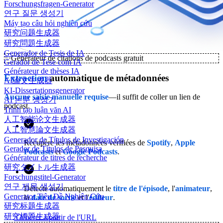
Forschungsfragen-Generator
연구 질문 생성기
Máy tạo câu hỏi nghiên cứu
研究问题生成器
研究問題生成器
Generador de Tesis de IA
✨
Générateur de citations de podcasts gratuit
Gerador de Tese com IA
Générateur de thèses IA
Extraction
automatique de métadonnées
AI論文生成器
KI-Dissertationsgenerator
Aucune saisie manuelle requise
—il suffit de coller un lien de
AI 논문 생성기
podcast.
Trình tạo luận văn AI
人工智能论文生成器
人工智慧論文生成器
Generador de Títulos de Investigación
Récupère les métadonnées vérifiées de
Spotify
,
Apple
Gerador de Títulos de Pesquisa
Podcasts
et
Google Podcasts
.
Générateur de titres de recherche
研究タイトル生成器
Forschungstitel-Generator
연구 제목 생성기
Détecte automatiquement le
titre de l'épisode
, l'
animateur
,
Generator Tiêu Đề Nghiên Cứu
la
date de sortie
et l'
éditeur
.
研究标题生成器
研究標題生成器
Générer à partir de l'URL