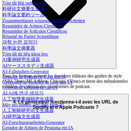
Tóm tắt Bài nghiên cứu
科研论文摘要生成器
科学論文要約ツール
Zusammenfasser wissenschaftlicher Arbeiten
Resumidor de Artigos Científicos
Resumidor de Artículos Científicos
Résumé de Papier Scientifique
과학 논문 요약기
科學論文摘要器
Tóm tắt tài liệu khoa học
AI案例研究生成器
AIケーススタディ生成器
KI-Fallstudien-Generator
Tous les formats suivent les dernières éditions des guides de style
Gerador de Estudo de Caso em IA
(APA 7ème, MLA 9ème, Chicago 17ème) et tirent des métadonnées
Generador de estudios de caso con IA
vérifiées des principales plateformes de podcast.
Générateur d'études de cas IA
AI 사례 연구 생성기
人工智慧案例研究生成器
4. Le générateur fonctionne-t-il avec les URL de
Máy tạo nghiên cứu điển hình AI
Spotify et d'Apple Podcasts ?
人工智能研究论文生成器
AI研究論文生成器
AI-Forschungsarbeiten-Generator
Gerador de Artigos de Pesquisa em IA