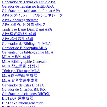
Generador de Tablas en Estilo APA
Gerador de Tabelas no Estilo APA
Générateur de tableaux au format APA
APAスタイルテーブルジェネレーター
APA-Tabellengenerator
APA 스타일 테이블 생성기
Trình Tạo Bảng Định Dạng APA
APA格式表格生成器
APA 格式表生成器
Generador de Bibliografía MLA
Gerador de Bibliografia MLA
Générateur de bibliographie MLA
MLA 文献生成器
MLA Bibliographie Generator
MLA 참고문헌 생성기
Trình tạo Thư mục MLA
MLA参考书目生成器
MLA 參考文獻生成器
Generador de Citas BibTeX
Gerador de Citações BibTeX
Générateur de citations BibTeX
BibTeX引用生成器
BibTeX-Zitationsgenerator