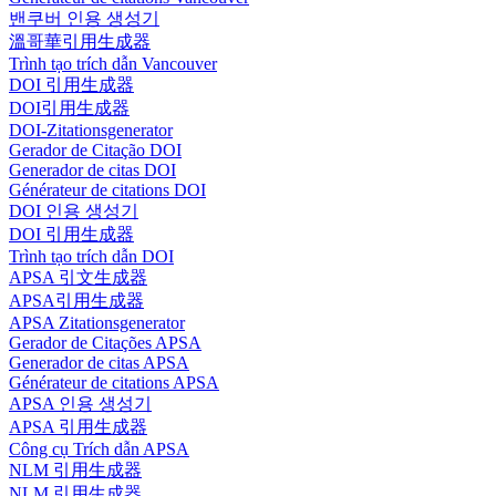
밴쿠버 인용 생성기
溫哥華引用生成器
Trình tạo trích dẫn Vancouver
DOI 引用生成器
DOI引用生成器
DOI-Zitationsgenerator
Gerador de Citação DOI
Generador de citas DOI
Générateur de citations DOI
DOI 인용 생성기
DOI 引用生成器
Trình tạo trích dẫn DOI
APSA 引文生成器
APSA引用生成器
APSA Zitationsgenerator
Gerador de Citações APSA
Generador de citas APSA
Générateur de citations APSA
APSA 인용 생성기
APSA 引用生成器
Công cụ Trích dẫn APSA
NLM 引用生成器
NLM 引用生成器