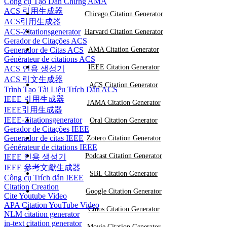
Công cụ Tạo Dẫn Chứng AMA
ACS 引用生成器
Chicago Citation Generator
ACS引用生成器
ACS-Zitationsgenerator
Harvard Citation Generator
Gerador de Citações ACS
Generador de Citas ACS
AMA Citation Generator
Générateur de citations ACS
IEEE Citation Generator
ACS 인용 생성기
ACS 引文生成器
ACS Citation Generator
Trình Tạo Tài Liệu Trích Dẫn ACS
IEEE 引用生成器
JAMA Citation Generator
IEEE引用生成器
IEEE-Zitationsgenerator
Oral Citation Generator
Gerador de Citações IEEE
Generador de citas IEEE
Zotero Citation Generator
Générateur de citations IEEE
Podcast Citation Generator
IEEE 인용 생성기
IEEE 參考文獻生成器
SBL Citation Generator
Công cụ Trích dẫn IEEE
Citation Creation
Google Citation Generator
Cite Youtube Video
APA Citation YouTube Video
Cmos Citation Generator
NLM citation generator
in-text citation generator
Movie Citation Generator