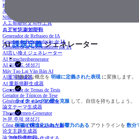
KI Essay-Schreiber
AI 에세이 작성기
Nhà văn luận văn AI
人工智能论文写作工具
人工智慧論文寫手
ログイン
新規登録
Generador de Refraseo de IA
Gerador de Reformulação de IA
AI
課題定義
ジェネレーター
Générateur de reformulation par IA
AI言い換えジェネレーター
AI Umschreibgenerator
AI 리워드 생성기
Máy Tạo Lại Văn Bản AI
抽象的な概念を
明確に定義された表現
に変換します。
AI重写生成器
AI 重新措辭生成器
Generador de Temas de Tesis
Gerador de Tópicos de Tese
Générateur de sujets de thèse
ライティングの壁を克服
して、自信を持ちましょう。
論文テーマ生成器
Thesenthemen-Generator
논문 주제 생성기
Công cụ Tạo Đề Tài Luận Văn
明確で構造化された影響力のある
アウトラインを
数分
论文主题生成器
論文主題產生器
無料で課題を作成する