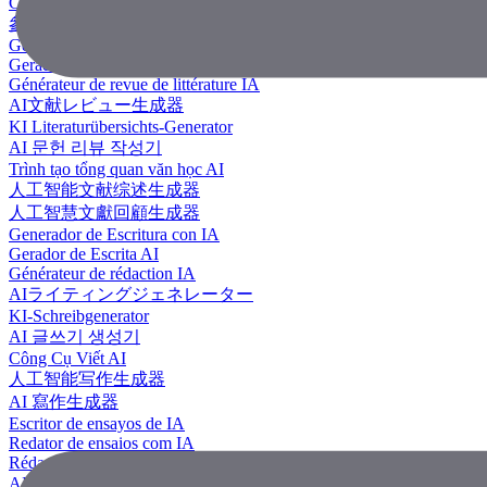
Công Cụ Tạo Tài Liệu Tham Khảo
參考文獻生成器
Generador de revisión literaria con IA
Gerador de Revisão de Literatura em IA
Générateur de revue de littérature IA
AI文献レビュー生成器
KI Literaturübersichts-Generator
AI 문헌 리뷰 작성기
Trình tạo tổng quan văn học AI
人工智能文献综述生成器
人工智慧文獻回顧生成器
Generador de Escritura con IA
Gerador de Escrita AI
Générateur de rédaction IA
AIライティングジェネレーター
KI-Schreibgenerator
AI 글쓰기 생성기
Công Cụ Viết AI
人工智能写作生成器
AI 寫作生成器
Escritor de ensayos de IA
Redator de ensaios com IA
Rédacteur d'essais IA
AIエッセイライター