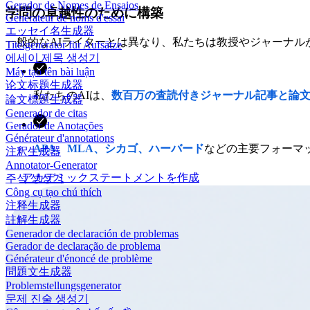
Gerador de Nomes de Ensaios
学問の卓越性のために構築
Générateur de noms d'essai
エッセイ名生成器
一般的なAIライターとは異なり、私たちは教授やジャーナル
Titelgenerator für Aufsätze
에세이 제목 생성기
Máy tạo tên bài luận
论文标题生成器
私たちのAIは、
数百万の査読付きジャーナル記事と論
論文標題生成器
Generador de citas
Gerador de Anotações
Générateur d'annotations
APA、MLA、シカゴ、ハーバード
などの主要フォーマ
注釈生成器
Annotator-Generator
アカデミックステートメントを作成
주석 생성기
Công cụ tạo chú thích
注释生成器
註解生成器
Generador de declaración de problemas
Gerador de declaração de problema
Générateur d'énoncé de problème
問題文生成器
Problemstellungsgenerator
문제 진술 생성기