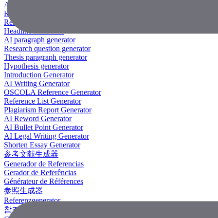
AI Research Paper Generator
Research Title Generator
Reference Generator
Headline Generator
AI paragraph generator
Research question generator
Thesis paragraph generator
Hypothesis generator
Introduction Generator
AI Writing Generator
OSCOLA Reference Generator
Reference List Generator
Plagiarism Report Generator
AI Reword Generator
AI Bullet Point Generator
AI Legal Writing Generator
Shorten Essay Generator
参考文献生成器
Generador de Referencias
Gerador de Referências
Générateur de Références
参照生成器
Referenzgenerator
참조 생성기