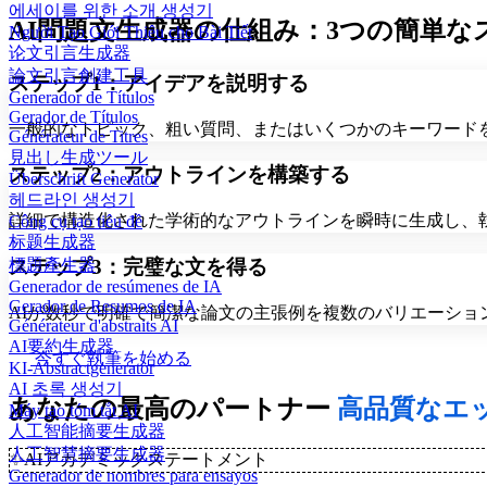
에세이를 위한 소개 생성기
AI問題文生成器の仕組み：3つの簡単な
Người Tạo Giới Thiệu cho Bài Tiết
论文引言生成器
論文引言創建工具
ステップ1：アイデアを説明する
Generador de Títulos
Gerador de Títulos
一般的なトピック、粗い質問、またはいくつかのキーワード
Générateur de Titres
見出し生成ツール
ステップ2：アウトラインを構築する
Überschrift Generator
헤드라인 생성기
詳細で構造化された学術的なアウトラインを瞬時に生成し、
Công cụ tạo tiêu đề
标题生成器
ステップ3：完璧な文を得る
標題產生器
Generador de resúmenes de IA
Gerador de Resumos de IA
AIが数秒で明確で簡潔な論文の主張例を複数のバリエーショ
Générateur d'abstraits AI
AI要約生成器
今すぐ執筆を始める
KI-Abstractgenerator
AI 초록 생성기
あなたの最高のパートナー
高品質なエ
Máy tạo tóm tắt AI
人工智能摘要生成器
人工智慧摘要生成器
✨
AIアカデミックステートメント
Generador de nombres para ensayos