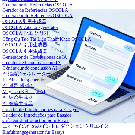
Generador de Referencias OSCOLA
Gerador de Referências OSCOLA
Générateur de Références OSCOLA
OSCOLA引用生成器
OSCOLA-Zitationsgenerator
OSCOLA 참조 생성기
Công Cụ Tạo Tài Liệu Tham Khảo OSCOLA
OSCOLA 引用生成器
OSCOLA 引用生成器
Generador de Conclusiones de IA
Gerador de Conclusão com IA
Générateur de conclusion AI
AI結論ジェネレーター
KI Abschlussgenerator
AI 결론 생성기
Máy Tạo Kết Luận AI
AI 结论生成器
AI 結論生成器
Creador de Introducciones para Ensayos
Criador de Introduções para Ensaios
Créateur d'Introduction pour Essais
エッセイのためのイントロダクションクリエイター
Einführungsgenerator für Essays