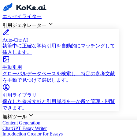
エッセイライター
引用ジェネレーター
Auto-Cite AI
執筆中に正確な学術引用を自動的にマッチングして
挿入します。
手動引用
グローバルデータベースを検索し、特定の参考文献
を手動で見つけて選択します。
引用ライブラリ
保存した参考文献と引用履歴を一か所で管理・閲覧
できます。
無料ツール
Content Generation
ChatGPT Essay Writer
Introduction Creator for Essays