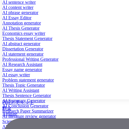
AI sentence writer
AI content writer
AI phrase generator
AI Essay Editor
Annotation generator
AI Thesis Generator
Economics essay writer
Thesis Statement Generator
AI abstract generator
Dissertation Generator
AI statement generator
Professional Writing Generator
AI Research Assistant
Essay name generator
AI essay writer
Problem statement generator
Thesis Topic Generator
AI Writing Assistant
Thesis Sentence Generator
AI Summary Generator
PDFとチャット
AI Conclusion Generator
料金
Research Paper Summarizer
Affiliate
AI literature review generator
Scientific Paper Summarizer
AI case study generator