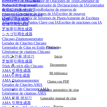
ハーバード引用生成器
Resúmenes de IA
Generador de Oraciones de Tesis
Generador de
Harvard-Zitiergenerator
Redacción Profesional
Generador de Declaraciones de IA
Generador
de Declaraciones de Tesis
Redactor de ensayos de
하버드 인용 생성기
economía
Generador de frases de IA
Escritor de ensayos
Công cụ trích dẫn Harvard
ChatGPT
Generador de Informes de Plagio
Asistente de Escritura
哈佛引用生成器
AI
Generador de Puntos Clave con IA
Escritor de oraciones con IA
哈佛引用生成器
芝加哥引用生成器
シカゴ引用生成器
Chicago-Zitationsgenerator
Gerador de Citações Chicago
Generador de Citas en Estilo Chicago
Productos
Générateur de citations Chicago
시카고 인용 생성기
Inicio
芝加哥引用生成器
Documentos
Trình tạo trích dẫn Chicago
AMA 引用生成器
Mi biblioteca
AMA引用生成器
AMA Zitationsgenerator
Chatea con PDF
Gerador de Citações AMA
Generador de Citaciones AMA
Generador automático de citas
Générateur de citations AMA
AMA 인용 생성기
Generador manual de citas
AMA 引用生成器
Precios