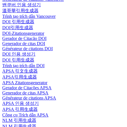
밴쿠버 인용 생성기
溫哥華引用生成器
Trình tạo trích dẫn Vancouver
DOI 引用生成器
DOI引用生成器
DOI-Zitationsgenerator
Gerador de Citação DOI
Generador de citas DOI
Générateur de citations DOI
DOI 인용 생성기
DOI 引用生成器
Trình tạo trích dẫn DOI
APSA 引文生成器
APSA引用生成器
APSA Zitationsgenerator
Gerador de Citações APSA
Generador de citas APSA
Générateur de citations APSA
APSA 인용 생성기
APSA 引用生成器
Công cụ Trích dẫn APSA
NLM 引用生成器
NLM 引用生成器