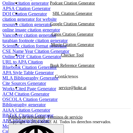
Online citation generator
Podcast Citation Generator
APSA Citation Generator
DOI Citation Generator
SBL Citation Generator
citation generator for website
Google Citation Generator
resource citation generator
online image citation generator
Cmos Citation Generator
Vancouver citation generator
turabian footnote citation generator
Movie Citation Generator
Scientific citation format generator
CSE Name Year Citation Generator
Checker Tool
Online PDF Citation Generator
URL to APA Citation
Book Reference Generator
Bluebook Citation Generator
APA Style Table Generator
Contáctenos
MLA Bibliography Generator
Cite Sources Generator
service@koke.ai
Works Cited Page Generator
ACM Citation Generator
OSCOLA Citation Generator
Bibliography generator
AIAA Citation Generator
BibTeX Citation Generator
Política de privacidad
,
Términos de servicio
APA bibliography maker
Copyright © 2026 KOKE AI. Todos los derechos reservados.
Movie Citation Generator
Cmos Citation Generator