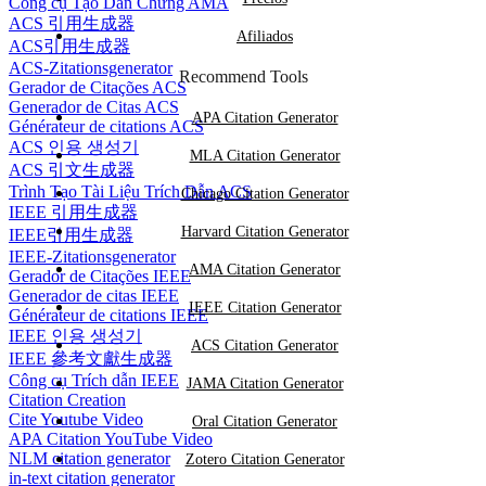
Công cụ Tạo Dẫn Chứng AMA
ACS 引用生成器
Afiliados
ACS引用生成器
ACS-Zitationsgenerator
Recommend Tools
Gerador de Citações ACS
Generador de Citas ACS
APA Citation Generator
Générateur de citations ACS
ACS 인용 생성기
MLA Citation Generator
ACS 引文生成器
Trình Tạo Tài Liệu Trích Dẫn ACS
Chicago Citation Generator
IEEE 引用生成器
Harvard Citation Generator
IEEE引用生成器
IEEE-Zitationsgenerator
AMA Citation Generator
Gerador de Citações IEEE
Generador de citas IEEE
IEEE Citation Generator
Générateur de citations IEEE
IEEE 인용 생성기
ACS Citation Generator
IEEE 參考文獻生成器
Công cụ Trích dẫn IEEE
JAMA Citation Generator
Citation Creation
Cite Youtube Video
Oral Citation Generator
APA Citation YouTube Video
NLM citation generator
Zotero Citation Generator
in-text citation generator