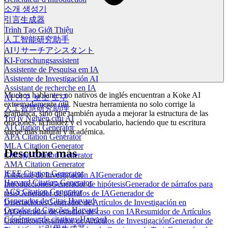
소개 생성기
引言生成器
Trình Tạo Giới Thiệu
人工智能研究助手
AIリサーチアシスタント
KI-Forschungsassistent
Assistente de Pesquisa em IA
Asistente de Investigación AI
Assistant de recherche en IA
Muchos hablantes no nativos de inglés encuentran a Koke AI
AI 연구 보조 도구
extremadamente útil. Nuestra herramienta no solo corrige la
人工智慧研究助理
gramática, sino que también ayuda a mejorar la estructura de las
Trợ lý Nghiên cứu AI
oraciones, la fluidez y el vocabulario, haciendo que tu escritura
AI Citation Generator
suene más natural y académica.
APA Citation Generator
MLA Citation Generator
Descubre más
Chicago Citation Generator
AMA Citation Generator
IEEE Citation Generator
Asistente de Investigación AI
Generador de
Harvard Citation Generator
Introducciones
Generador de hipótesis
Generador de párrafos para
ACS Citation Generator
tesis
Generador de párrafos de IA
Generador de
Generador de Citas Harvard
Disertaciones
Generador de Artículos de Investigación en
Gerador de Citações Harvard
IA
Generador de estudios de caso con IA
Resumidor de Artículos
Générateur de citations Harvard
Científicos
Resumidor de Artículos de Investigación
Generador de