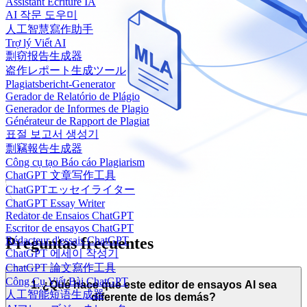
Assistant Écriture IA
AI 작문 도우미
人工智慧寫作助手
Trợ lý Viết AI
剽窃报告生成器
盗作レポート生成ツール
Plagiatsbericht-Generator
Gerador de Relatório de Plágio
Generador de Informes de Plagio
Générateur de Rapport de Plagiat
표절 보고서 생성기
剽竊報告生成器
Công cụ tạo Báo cáo Plagiarism
ChatGPT 文章写作工具
ChatGPTエッセイライター
ChatGPT Essay Writer
Redator de Ensaios ChatGPT
Escritor de ensayos ChatGPT
Preguntas frecuentes
Rédacteur d'essais ChatGPT
ChatGPT 에세이 작성기
ChatGPT 論文寫作工具
Công Cụ Viết Bài ChatGPT
1. ¿Qué hace que este editor de ensayos AI sea
人工智能短语生成器
diferente de los demás?