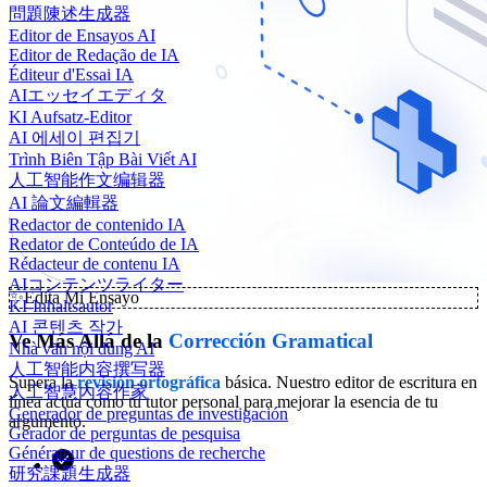
問題陳述生成器
Editor de Ensayos AI
Editor de Redação de IA
Éditeur d'Essai IA
AIエッセイエディタ
KI Aufsatz-Editor
AI 에세이 편집기
Trình Biên Tập Bài Viết AI
人工智能作文编辑器
AI 論文編輯器
Redactor de contenido IA
Redator de Conteúdo de IA
Rédacteur de contenu IA
AIコンテンツライター
✨
Edita Mi Ensayo
KI-Inhaltsautor
AI 콘텐츠 작가
Ve Más Allá de la
Corrección Gramatical
Nhà văn nội dung AI
人工智能内容撰写器
Supera la
revisión ortográfica
básica. Nuestro editor de escritura en
人工智慧內容作家
línea actúa como tu tutor personal para mejorar la esencia de tu
Generador de preguntas de investigación
argumento.
Gerador de perguntas de pesquisa
Générateur de questions de recherche
研究課題生成器