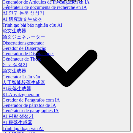
Generador de Artículos de Investigación en IA
Générateur de documents de recherche en IA
AI 연구 논문 생성기
AI 研究論文生成器
Trình tạo bài báo nghiên cứu AI
论文生成器
論文ジェネレーター
Dissertationsgenerator
Gerador de Dissertação
Generador de Disertaciones
Générateur de Thèse
논문 생성기
論文生成器
Generator Luận văn
人工智能段落生成器
AI段落生成器
KI-Absatzgenerator
Gerador de Parágrafos com IA
Generador de párrafos de IA
Générateur de paragraphes IA
AI 단락 생성기
AI 段落生成器
Trình tạo đoạn văn AI