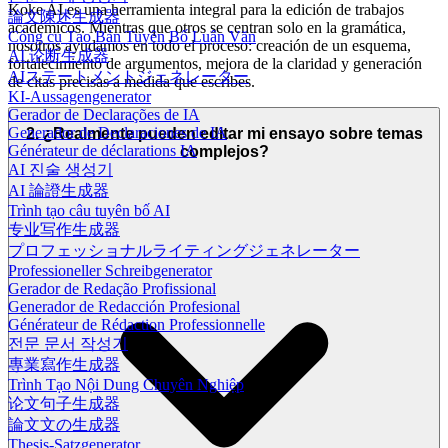
Koke AI es una herramienta integral para la edición de trabajos
論文陳述生成器
académicos. Mientras que otros se centran solo en la gramática,
Công cụ Tạo Bản Tuyên Bố Luận Văn
nosotros ayudamos en todo el proceso: creación de un esquema,
AI 论断生成器
fortalecimiento de argumentos, mejora de la claridad y generación
AIステートメントジェネレーター
de citas precisas a medida que escribes.
KI-Aussagengenerator
Gerador de Declarações de IA
Generador de Declaraciones de IA
2. ¿Realmente pueden editar mi ensayo sobre temas
Générateur de déclarations IA
complejos?
AI 진술 생성기
AI 論證生成器
Trình tạo câu tuyên bố AI
专业写作生成器
プロフェッショナルライティングジェネレーター
Professioneller Schreibgenerator
Gerador de Redação Profissional
Generador de Redacción Profesional
Générateur de Rédaction Professionnelle
전문 문서 작성기
專業寫作生成器
Trình Tạo Nội Dung Chuyên Nghiệp
论文句子生成器
論文文の生成器
Thesis-Satzgenerator