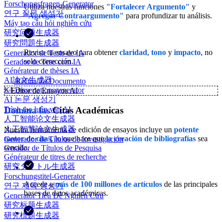
Forschungsfragen-Generator
Utiliza nuestras funciones
"Fortalecer Argumento"
y
연구 질문 생성기
"Agregar Contraargumento"
para profundizar tu análisis.
Máy tạo câu hỏi nghiên cứu
研究问题生成器
研究問題生成器
Revisa tu ensayo para obtener
claridad
,
tono
y
impacto
, no
Generador de Tesis de IA
solo corrección.
Gerador de Tese com IA
Générateur de thèses IA
AI論文生成器
Refina Tu Documento
KI-Dissertationsgenerator
✨
Editor de Ensayos AI
AI 논문 생성기
Trình tạo luận văn AI
Domina las
Citas Académicas
人工智能论文生成器
人工智慧論文生成器
Nuestra herramienta de edición de ensayos incluye un
potente
motor de citas
, lo que hace que
la creación de bibliografías
sea
Generador de Títulos de Investigación
sencilla.
Gerador de Títulos de Pesquisa
Générateur de titres de recherche
研究タイトル生成器
Forschungstitel-Generator
Accede a
más de 100 millones de artículos
de las principales
연구 제목 생성기
bases de datos académicas.
Generator Tiêu Đề Nghiên Cứu
研究标题生成器
研究標題生成器