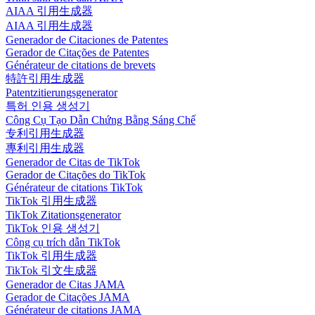
AIAA 引用生成器
AIAA 引用生成器
Generador de Citaciones de Patentes
Gerador de Citações de Patentes
Générateur de citations de brevets
特許引用生成器
Patentzitierungsgenerator
특허 인용 생성기
Công Cụ Tạo Dẫn Chứng Bằng Sáng Chế
专利引用生成器
專利引用生成器
Generador de Citas de TikTok
Gerador de Citações do TikTok
Générateur de citations TikTok
TikTok 引用生成器
TikTok Zitationsgenerator
TikTok 인용 생성기
Công cụ trích dẫn TikTok
TikTok 引用生成器
TikTok 引文生成器
Generador de Citas JAMA
Gerador de Citações JAMA
Générateur de citations JAMA