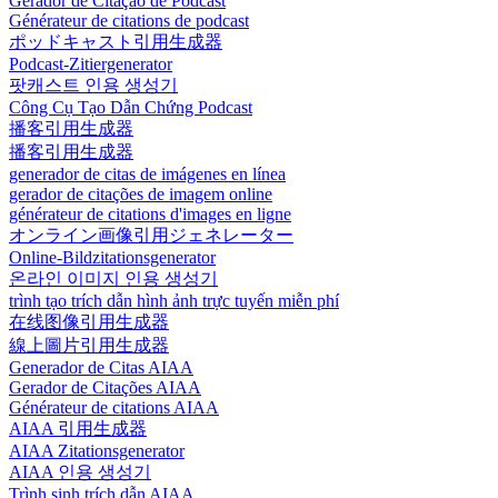
Gerador de Citação de Podcast
Générateur de citations de podcast
ポッドキャスト引用生成器
Podcast-Zitiergenerator
팟캐스트 인용 생성기
Công Cụ Tạo Dẫn Chứng Podcast
播客引用生成器
播客引用生成器
generador de citas de imágenes en línea
gerador de citações de imagem online
générateur de citations d'images en ligne
オンライン画像引用ジェネレーター
Online-Bildzitationsgenerator
온라인 이미지 인용 생성기
trình tạo trích dẫn hình ảnh trực tuyến miễn phí
在线图像引用生成器
線上圖片引用生成器
Generador de Citas AIAA
Gerador de Citações AIAA
Générateur de citations AIAA
AIAA 引用生成器
AIAA Zitationsgenerator
AIAA 인용 생성기
Trình sinh trích dẫn AIAA