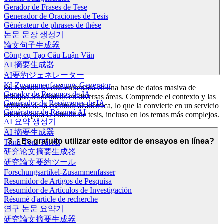
Gerador de Frases de Tese
Generador de Oraciones de Tesis
Générateur de phrases de thèse
논문 문장 생성기
論文句子生成器
Công cụ Tạo Câu Luận Văn
AI 摘要生成器
AI要約ジェネレーター
KI-Zusammenfassungs-Generator
Sí. Nuestra IA está entrenada en una base de datos masiva de
Gerador de Resumos de IA
trabajos académicos en diversas áreas. Comprende el contexto y las
Generador de Resúmenes de IA
sutilezas de la escritura académica, lo que la convierte en un servicio
Générateur de Résumé AI
efectivo para la edición de tesis, incluso en los temas más complejos.
AI 요약 생성기
AI 摘要生成器
3. ¿Es gratuito utilizar este editor de ensayos en línea?
Trình Tóm Tắt AI
研究论文摘要生成器
研究論文要約ツール
Forschungsartikel-Zusammenfasser
Resumidor de Artigos de Pesquisa
Resumidor de Artículos de Investigación
Résumé d'article de recherche
연구 논문 요약기
研究論文摘要生成器