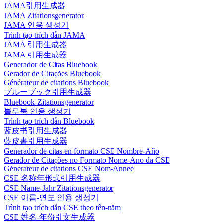
JAMA引用生成器
JAMA Zitationsgenerator
JAMA 인용 생성기
Trình tạo trích dẫn JAMA
JAMA 引用生成器
JAMA 引用生成器
Generador de Citas Bluebook
Gerador de Citações Bluebook
Générateur de citations Bluebook
ブルーブック引用生成器
Bluebook-Zitationsgenerator
블루북 인용 생성기
Trình tạo trích dẫn Bluebook
蓝皮书引用生成器
藍皮書引用生成器
Generador de citas en formato CSE Nombre-Año
Gerador de Citações no Formato Nome-Ano da CSE
Générateur de citations CSE Nom-Anneé
CSE 名称年形式引用生成器
CSE Name-Jahr Zitationsgenerator
CSE 이름-연도 인용 생성기
Trình tạo trích dẫn CSE theo tên-năm
CSE 姓名-年份引文生成器