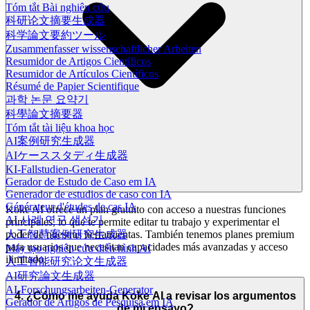
Tóm tắt Bài nghiên cứu
科研论文摘要生成器
科学論文要約ツール
Zusammenfasser wissenschaftlicher Arbeiten
Resumidor de Artigos Científicos
Resumidor de Artículos Científicos
Résumé de Papier Scientifique
과학 논문 요약기
科學論文摘要器
Tóm tắt tài liệu khoa học
AI案例研究生成器
AIケーススタディ生成器
KI-Fallstudien-Generator
Gerador de Estudo de Caso em IA
Generador de estudios de caso con IA
Générateur d'études de cas IA
Koke AI ofrece un plan gratuito con acceso a nuestras funciones
AI 사례 연구 생성기
principales, lo que te permite editar tu trabajo y experimentar el
人工智慧案例研究生成器
poder de nuestras herramientas. También tenemos planes premium
para usuarios que necesitan capacidades más avanzadas y acceso
Máy tạo nghiên cứu điển hình AI
ilimitado.
人工智能研究论文生成器
AI研究論文生成器
AI-Forschungsarbeiten-Generator
4. ¿Cómo me ayuda Koke AI a revisar los argumentos
Gerador de Artigos de Pesquisa em IA
de mi ensayo?