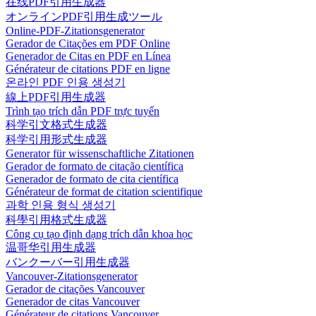
在线PDF引用生成器
オンラインPDF引用生成ツール
Online-PDF-Zitationsgenerator
Gerador de Citações em PDF Online
Generador de Citas en PDF en Línea
Générateur de citations PDF en ligne
온라인 PDF 인용 생성기
線上PDF引用生成器
Trình tạo trích dẫn PDF trực tuyến
科学引文格式生成器
科学引用形式生成器
Generator für wissenschaftliche Zitationen
Gerador de formato de citação científica
Generador de formato de cita científica
Générateur de format de citation scientifique
과학 인용 형식 생성기
科學引用格式生成器
Công cụ tạo định dạng trích dẫn khoa học
温哥华引用生成器
バンクーバー引用生成器
Vancouver-Zitationsgenerator
Gerador de citações Vancouver
Generador de citas Vancouver
Générateur de citations Vancouver