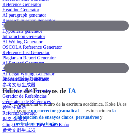
Reference Generator
Headline Generator
AI paragraph generator
Research question generator
Thesis paragraph generator
Hypothesis generator
Introduction Generator
AI Writing Generator
OSCOLA Reference Generator
Reference List Generator
Plagiarism Report Generator
AI Reword Generator
AI Bullet Point Generator
AI Legal Writing Generator
Iniciar sesión
Registrarse
Shorten Essay Generator
参考文献生成器
Editor de Ensayos de
IA
Generador de Referencias
Gerador de Referências
Générateur de Références
Experimenta el futuro de la escritura académica. Koke IA es
参照生成器
más que
un corrector gramatical
— es tu socio en
la
Referenzgenerator
elaboración de ensayos claros
,
persuasivos
y
참조 생성기
perfectamente citados
.
Công Cụ Tạo Tài Liệu Tham Khảo
參考文獻生成器