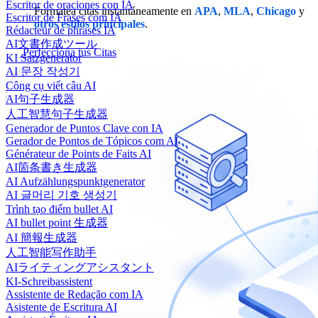
Escritor de oraciones con IA
Formatea citas instantáneamente en
APA
,
MLA
,
Chicago
y
Escritor de Frases com IA
otros estilos principales
.
Rédacteur de phrases IA
AI文書作成ツール
Perfecciona tus Citas
KI Satzgenerator
AI 문장 작성기
Công cụ viết câu AI
AI句子生成器
人工智慧句子生成器
Generador de Puntos Clave con IA
Gerador de Pontos de Tópicos com AI
Générateur de Points de Faits AI
AI箇条書き生成器
AI Aufzählungspunktgenerator
AI 글머리 기호 생성기
Trình tạo điểm bullet AI
AI bullet point 生成器
AI 簡報生成器
人工智能写作助手
AIライティングアシスタント
KI-Schreibassistent
Assistente de Redação com IA
Asistente de Escritura AI