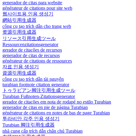
generador de citas para website
générateur de citations pour site web
웹사이트용 인용 생성기
網站引用生成器
công cụ tạo trích dẫn cho trang web
资源引用生成器
リソース引用生成ツール
Ressourcenzitationsgenerator
gerador de citações de recursos
generador de citas de recursos
générateur de citations de ressources
자료 인용 생성기
資源引用生成器
công cụ tạo trích dẫn tài nguyên
turabian footnote citation generator
トゥラビアン脚注引用生成ツール
Turabian Fußnoten-Zitationsgenerator
gerador de citações em nota de rodapé no estilo Turabian
generador de citas en pie de página Turabian
générateur de citations en notes de bas de page Turabian
투라비안 각주 인용 생성기
Turabian 脚注引用生成器
nhà cung cấp trích dẫn chân chú Turabian