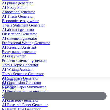
AI phrase generator
AI Essay Editor
Annotation generator
AI Thesis Generator
Economics essay writer
Thesis Statement Generator
AI abstract generator
Dissertation Generator
AI statement generator
Professional Writing Generator
AI Research Assistant
Essay name generator
AI essay writer
Problem statement generator
Thesis Topic Generator
AI Writing Assistant
Thesis Sentence Generator
AI Summary Generator
Chatea con PDF
AI Conclusion Generator
Precios
Research Paper Summarizer
Affiliate
AI literature review generator
Scientific Paper Summarizer
AI case study generator
AI Research Paper Generator
Research Title Generator