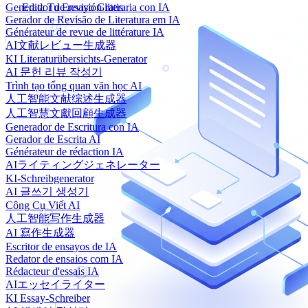
Generador de revisión literaria con IA
Edita Tu Ensayo Gratis
Gerador de Revisão de Literatura em IA
Générateur de revue de littérature IA
AI文献レビュー生成器
KI Literaturübersichts-Generator
AI 문헌 리뷰 작성기
Trình tạo tổng quan văn học AI
人工智能文献综述生成器
人工智慧文獻回顧生成器
Generador de Escritura con IA
Gerador de Escrita AI
Générateur de rédaction IA
AIライティングジェネレーター
KI-Schreibgenerator
AI 글쓰기 생성기
Công Cụ Viết AI
人工智能写作生成器
AI 寫作生成器
Escritor de ensayos de IA
Redator de ensaios com IA
Rédacteur d'essais IA
AIエッセイライター
KI Essay-Schreiber