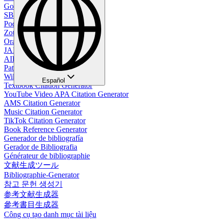
Google Citation Generator
SBL Citation Generator
Podcast Citation Generator
Zotero Citation Generator
Oral Citation Generator
JAMA Citation Generator
AIP Citation Generator
Patent Citation Generator
Wikipedia Citation Generator
Español
Textbook Citation Generator
YouTube Video APA Citation Generator
AMS Citation Generator
Music Citation Generator
TikTok Citation Generator
Book Reference Generator
Generador de bibliografía
Gerador de Bibliografia
Générateur de bibliographie
文献生成ツール
Bibliographie-Generator
참고 문헌 생성기
参考文献生成器
參考書目生成器
Công cụ tạo danh mục tài liệu