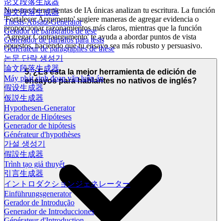
论文段落生成器
Nuestras herramientas de IA únicas analizan tu escritura. La función
論文段落生成器
'Fortalecer Argumento' sugiere maneras de agregar evidencia o
Thesis-Absatz-Generator
proporcionar razonamientos más claros, mientras que la función
Gerador de parágrafos de tese
'Agregar Contraargumento' te ayuda a abordar puntos de vista
Generador de párrafos para tesis
opuestos, haciendo que tu ensayo sea más robusto y persuasivo.
Générateur de paragraphes de thèse
논문 단락 생성기
論文段落生成器
5. ¿Es esta la mejor herramienta de edición de
Máy phát sinh đoạn văn luận án
ensayos para hablantes no nativos de inglés?
假设生成器
仮説生成器
Hypothesen-Generator
Gerador de Hipóteses
Generador de hipótesis
Générateur d'hypothèses
가설 생성기
假設生成器
Trình tạo giả thuyết
引言生成器
イントロダクションジェネレーター
Einführungsgenerator
Gerador de Introdução
Generador de Introducciones
Générateur d'Introduction