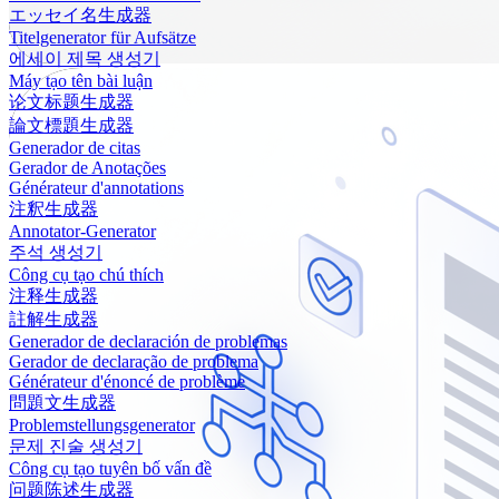
エッセイ名生成器
Titelgenerator für Aufsätze
에세이 제목 생성기
Máy tạo tên bài luận
论文标题生成器
論文標題生成器
Generador de citas
Gerador de Anotações
Générateur d'annotations
注釈生成器
Annotator-Generator
주석 생성기
Công cụ tạo chú thích
注释生成器
註解生成器
Generador de declaración de problemas
Gerador de declaração de problema
Générateur d'énoncé de problème
問題文生成器
Problemstellungsgenerator
문제 진술 생성기
Công cụ tạo tuyên bố vấn đề
问题陈述生成器