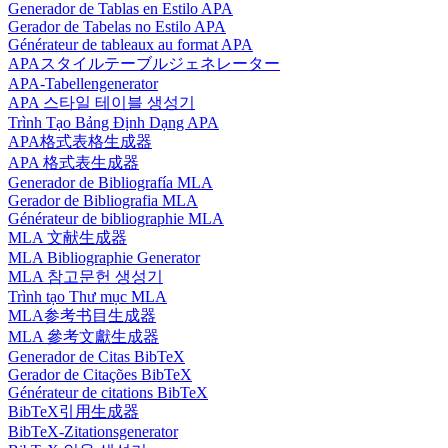
Generador de Tablas en Estilo APA
Gerador de Tabelas no Estilo APA
Générateur de tableaux au format APA
APAスタイルテーブルジェネレーター
APA-Tabellengenerator
APA 스타일 테이블 생성기
Trình Tạo Bảng Định Dạng APA
APA格式表格生成器
APA 格式表生成器
Generador de Bibliografía MLA
Gerador de Bibliografia MLA
Générateur de bibliographie MLA
MLA 文献生成器
MLA Bibliographie Generator
MLA 참고문헌 생성기
Trình tạo Thư mục MLA
MLA参考书目生成器
MLA 參考文獻生成器
Generador de Citas BibTeX
Gerador de Citações BibTeX
Générateur de citations BibTeX
BibTeX引用生成器
BibTeX-Zitationsgenerator