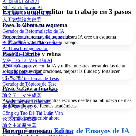
AI 에세이 작성기
Nhà văn luận văn AI
Es tan simple editar tu trabajo en 3 pasos
人工智能论文写作工具
人工智慧論文寫手
Paso 1: Obtén tu esquema
Generador de Refraseo de IA
Gerador de Reformulação de IA
Générateur de reformulation par IA
Proporciona tu tema y deja que nuestra IA cree un esquema
estructurado y detallado para tu trabajo.
AI言い換えジェネレーター
AI Umschreibgenerator
Paso 2: Escribe y refina
AI 리워드 생성기
Máy Tạo Lại Văn Bản AI
Redacta tu ensayo con la IA y utiliza nuestras herramientas de un
AI重写生成器
solo clic para revisar oraciones, mejorar la fluidez y fortalecer
AI 重新措辭生成器
argumentos.
Generador de Temas de Tesis
Gerador de Tópicos de Tese
Paso 3: Cita y finaliza
Générateur de sujets de thèse
論文テーマ生成器
Añade citas perfectas mientras escribes desde una biblioteca de más
Thesenthemen-Generator
de 100 millones de fuentes académicas.
논문 주제 생성기
Công cụ Tạo Đề Tài Luận Văn
Comienza a escribir ahora
论文主题生成器
論文主題產生器
Por qué nuestro
Editor de Ensayos de IA
Generador de Referencias OSCOLA