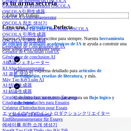
Gerador de Referências OSCOLA
es tu arma secreta
Générateur de Références OSCOLA
OSCOLA引用生成器
✨
Editar Mi Trabajo
OSCOLA-Zitationsgenerator
OSCOLA 참조 생성기
Crea una
Estructura
Perfecta
Công Cụ Tạo Tài Liệu Tham Khảo OSCOLA
OSCOLA 引用生成器
Supera el bloqueo del escritor para siempre. Nuestra
herramienta
OSCOLA 引用生成器
de edición de trabajos académicos de IA
te ayuda a construir una
Generador de Conclusiones de IA
base sólida para cualquier tarea.
Gerador de Conclusão com IA
Générateur de conclusion AI
AI結論ジェネレーター
KI Abschlussgenerator
Genera un esquema detallado para
artículos de
AI 결론 생성기
investigación
,
reseñas de literatura
, y más.
Máy Tạo Kết Luận AI
AI 结论生成器
AI 結論生成器
Creador de Introducciones para Ensayos
Comienza con un marco que asegura un
flujo
lógico
y
Criador de Introduções para Ensaios
coherente
.
Créateur d'Introduction pour Essais
エッセイのためのイントロダクションクリエイター
Construir Tu Esquema
Einführungsgenerator für Essays
에세이를 위한 소개 생성기
Người Tạo Giới Thiệu cho Bài Tiết