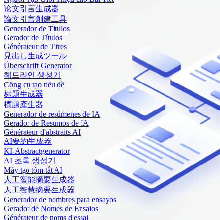
论文引言生成器
論文引言創建工具
Generador de Títulos
Gerador de Títulos
Générateur de Titres
見出し生成ツール
Überschrift Generator
헤드라인 생성기
Công cụ tạo tiêu đề
标题生成器
標題產生器
Generador de resúmenes de IA
Gerador de Resumos de IA
Générateur d'abstraits AI
AI要約生成器
KI-Abstractgenerator
AI 초록 생성기
Máy tạo tóm tắt AI
人工智能摘要生成器
人工智慧摘要生成器
Generador de nombres para ensayos
Gerador de Nomes de Ensaios
Générateur de noms d'essai