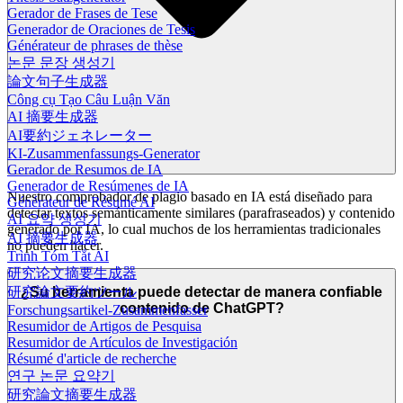
Gerador de Frases de Tese
Generador de Oraciones de Tesis
Générateur de phrases de thèse
논문 문장 생성기
論文句子生成器
Công cụ Tạo Câu Luận Văn
AI 摘要生成器
AI要約ジェネレーター
KI-Zusammenfassungs-Generator
Gerador de Resumos de IA
Generador de Resúmenes de IA
Nuestro comprobador de plagio basado en IA está diseñado para
Générateur de Résumé AI
detectar textos semánticamente similares (parafraseados) y contenido
AI 요약 생성기
generado por IA, lo cual muchos de los herramientas tradicionales
AI 摘要生成器
no pueden hacer.
Trình Tóm Tắt AI
研究论文摘要生成器
研究論文要約ツール
¿Su herramienta puede detectar de manera confiable
contenido de ChatGPT?
Forschungsartikel-Zusammenfasser
Resumidor de Artigos de Pesquisa
Resumidor de Artículos de Investigación
Résumé d'article de recherche
연구 논문 요약기
研究論文摘要生成器