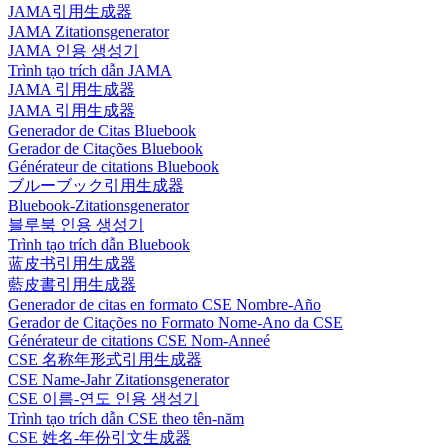
JAMA引用生成器
JAMA Zitationsgenerator
JAMA 인용 생성기
Trình tạo trích dẫn JAMA
JAMA 引用生成器
JAMA 引用生成器
Generador de Citas Bluebook
Gerador de Citações Bluebook
Générateur de citations Bluebook
ブルーブック引用生成器
Bluebook-Zitationsgenerator
블루북 인용 생성기
Trình tạo trích dẫn Bluebook
蓝皮书引用生成器
藍皮書引用生成器
Generador de citas en formato CSE Nombre-Año
Gerador de Citações no Formato Nome-Ano da CSE
Générateur de citations CSE Nom-Anneé
CSE 名称年形式引用生成器
CSE Name-Jahr Zitationsgenerator
CSE 이름-연도 인용 생성기
Trình tạo trích dẫn CSE theo tên-năm
CSE 姓名-年份引文生成器