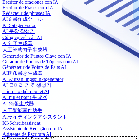
Escritor de oraciones con IA
Escritor de Frases com IA
Rédacteur de phrases IA
AI文書作成ツール
KI Satzgenerator
AI 문장 작성기
Công cụ viết câu AI
AI句子生成器
人工智慧句子生成器
Generador de Puntos Clave con IA
Gerador de Pontos de Tópicos com AI
Générateur de Points de Faits AI
AI箇条書き生成器
AI Aufzählungspunktgenerator
AI 글머리 기호 생성기
Trình tạo điểm bullet AI
AI bullet point 生成器
AI 簡報生成器
人工智能写作助手
AIライティングアシスタント
KI-Schreibassistent
Assistente de Redação com IA
Asistente de Escritura AI