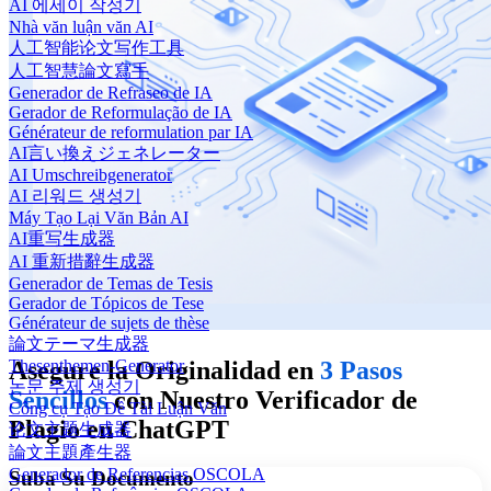
AI 에세이 작성기
Nhà văn luận văn AI
人工智能论文写作工具
人工智慧論文寫手
Generador de Refraseo de IA
Gerador de Reformulação de IA
Générateur de reformulation par IA
AI言い換えジェネレーター
AI Umschreibgenerator
AI 리워드 생성기
Máy Tạo Lại Văn Bản AI
AI重写生成器
AI 重新措辭生成器
Generador de Temas de Tesis
Gerador de Tópicos de Tese
Générateur de sujets de thèse
論文テーマ生成器
Thesenthemen-Generator
Asegure la Originalidad en
3 Pasos
논문 주제 생성기
Sencillos
con Nuestro Verificador de
Công cụ Tạo Đề Tài Luận Văn
Plagio en ChatGPT
论文主题生成器
論文主題產生器
Generador de Referencias OSCOLA
Suba Su Documento