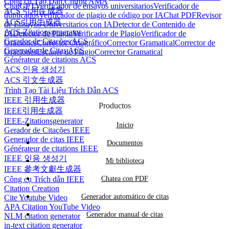
Công cụ Tạo Dẫn Chứng AMA
ChatGPT
Verificador de ensayos universitarios
Verificador de
ACS 引用生成器
duplicados
Verificador de plagio de código por IA
Chat PDF
Revisor
ACS引用生成器
de Ensayos Universitarios con IA
Detector de Contenido de
ACS-Zitationsgenerator
IA
Detector de Plagio
Verificador de Plagio
Verificador de
Gerador de Citações ACS
Oraciones
Corrector Ortográfico
Corrector Gramatical
Corrector de
Generador de Citas ACS
Oraciones
Escáner de Plagio
Corrector Gramatical
Générateur de citations ACS
ACS 인용 생성기
ACS 引文生成器
Trình Tạo Tài Liệu Trích Dẫn ACS
IEEE 引用生成器
Productos
IEEE引用生成器
IEEE-Zitationsgenerator
Inicio
Gerador de Citações IEEE
Generador de citas IEEE
Documentos
Générateur de citations IEEE
IEEE 인용 생성기
Mi biblioteca
IEEE 參考文獻生成器
Công cụ Trích dẫn IEEE
Chatea con PDF
Citation Creation
Generador automático de citas
Cite Youtube Video
APA Citation YouTube Video
Generador manual de citas
NLM citation generator
in-text citation generator