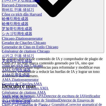
ハーバード引用生成器
Harvard-Zitiergenerator
하버드 인용 생성기
Công cụ trích dẫn Harvard
哈佛引用生成器
哈佛引用生成器
芝加哥引用生成器
シカゴ引用生成器
Chicago-Zitationsgenerator
Gerador de Citações Chicago
Generador de Citas en Estilo Chicago
Générateur de citations Chicago
시카고 인용 생성기
Sí, nuestro detector de contenido de IA y comprobador de plagio de
芝加哥引用生成器
ChatGPT no solo marca contenido generado por IA, sino que
Trình tạo trích dẫn Chicago
también proporciona sugerencias para reformular y modificar esas
AMA 引用生成器
secciones, ayudándole a reducir las huellas de IA y lograr un tono
AMA引用生成器
académico más humano.
AMA Zitationsgenerator
Gerador de Citações AMA
Descubre más
Generador de Citaciones AMA
Générateur de citations AMA
Verificador de formato APA
Detector de escritura de IA
Verificador
AMA 인용 생성기
de Legibilidad
Verificador de Similitud
Detector de Ensayos de
AMA 引用生成器
ChatGPT
Verificador de Plagio y Gramática
Corrector gramatical de