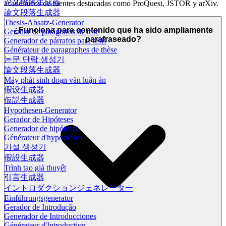
论文段落生成器
académicos de fuentes destacadas como ProQuest, JSTOR y arXiv.
論文段落生成器
Thesis-Absatz-Generator
¿Funciona para contenido que ha sido ampliamente
Gerador de parágrafos de tese
parafraseado?
Generador de párrafos para tesis
Générateur de paragraphes de thèse
논문 단락 생성기
論文段落生成器
Máy phát sinh đoạn văn luận án
假设生成器
仮説生成器
Hypothesen-Generator
Gerador de Hipóteses
Generador de hipótesis
Générateur d'hypothèses
가설 생성기
假設生成器
Trình tạo giả thuyết
引言生成器
イントロダクションジェネレーター
Einführungsgenerator
Gerador de Introdução
Generador de Introducciones
Générateur d'Introduction