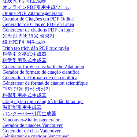
在线PDF引用生成器
オンラインPDF引用生成ツール
Online-PDF-Zitationsgenerator
Gerador de Citações em PDF Online
Generador de Citas en PDF en Línea
Générateur de citations PDF en ligne
온라인 PDF 인용 생성기
線上PDF引用生成器
Trình tạo trích dẫn PDF trực tuyến
科学引文格式生成器
科学引用形式生成器
Generator für wissenschaftliche Zitationen
Gerador de formato de citação científica
Generador de formato de cita científica
Générateur de format de citation scientifique
과학 인용 형식 생성기
科學引用格式生成器
Công cụ tạo định dạng trích dẫn khoa học
温哥华引用生成器
バンクーバー引用生成器
Vancouver-Zitationsgenerator
Gerador de citações Vancouver
Generador de citas Vancouver
Générateur de citations Vancouver