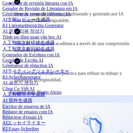
Generador de revisión literaria con IA
Gerador de Revisão de Literatura em IA
Générateur de revue de littérature IA
Detecta contenido directo, parafraseado y generado por IA
AI文献レビュー生成器
con una precisión inigualable.
KI Literaturübersichts-Generator
AI 문헌 리뷰 작성기
Trình tạo tổng quan văn học AI
人工智能文献综述生成器
Asegura la integridad académica a través de una comprensión
人工智慧文獻回顧生成器
semántica profunda.
Generador de Escritura con IA
Gerador de Escrita AI
Générateur de rédaction IA
AIライティングジェネレーター
Proporciona información práctica para refinar su trabajo y
KI-Schreibgenerator
garantizar la originalidad.
AI 글쓰기 생성기
Công Cụ Viết AI
Escanear para Plagio Ahora
人工智能写作生成器
AI 寫作生成器
Escritor de ensayos de IA
Redator de ensaios com IA
Rédacteur d'essais IA
AIエッセイライター
KI Essay-Schreiber