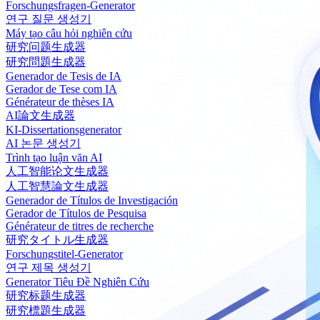
Forschungsfragen-Generator
연구 질문 생성기
Máy tạo câu hỏi nghiên cứu
研究问题生成器
研究問題生成器
Generador de Tesis de IA
Gerador de Tese com IA
Générateur de thèses IA
AI論文生成器
KI-Dissertationsgenerator
AI 논문 생성기
Trình tạo luận văn AI
人工智能论文生成器
人工智慧論文生成器
Generador de Títulos de Investigación
Gerador de Títulos de Pesquisa
Générateur de titres de recherche
研究タイトル生成器
Forschungstitel-Generator
연구 제목 생성기
Generator Tiêu Đề Nghiên Cứu
研究标题生成器
研究標題生成器