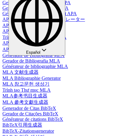
Generador de Tablas en Estilo APA
Gerador de Tabelas no Estilo APA
Générateur de tableaux au format APA
APAスタイルテーブルジェネレーター
APA-Tabellengenerator
APA 스타일 테이블 생성기
Trình Tạo Bảng Định Dạng APA
APA格式表格生成器
APA 格式表生成器
Español
Generador de Bibliografía MLA
Gerador de Bibliografia MLA
Générateur de bibliographie MLA
MLA 文献生成器
MLA Bibliographie Generator
MLA 참고문헌 생성기
Trình tạo Thư mục MLA
MLA参考书目生成器
MLA 參考文獻生成器
Generador de Citas BibTeX
Gerador de Citações BibTeX
Générateur de citations BibTeX
BibTeX引用生成器
BibTeX-Zitationsgenerator