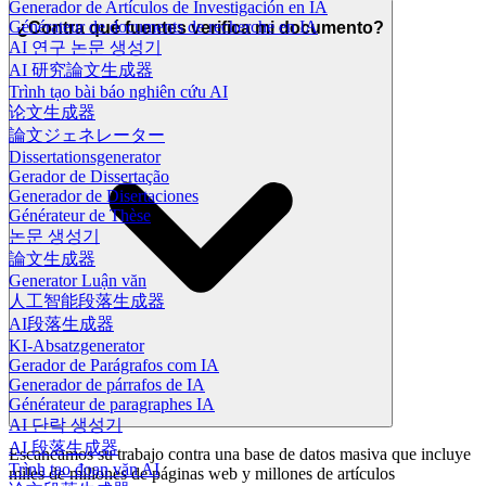
Generador de Artículos de Investigación en IA
Générateur de documents de recherche en IA
¿Contra qué fuentes verifica mi documento?
AI 연구 논문 생성기
AI 研究論文生成器
Trình tạo bài báo nghiên cứu AI
论文生成器
論文ジェネレーター
Dissertationsgenerator
Gerador de Dissertação
Generador de Disertaciones
Générateur de Thèse
논문 생성기
論文生成器
Generator Luận văn
人工智能段落生成器
AI段落生成器
KI-Absatzgenerator
Gerador de Parágrafos com IA
Generador de párrafos de IA
Générateur de paragraphes IA
AI 단락 생성기
AI 段落生成器
Escaneamos su trabajo contra una base de datos masiva que incluye
Trình tạo đoạn văn AI
miles de millones de páginas web y millones de artículos