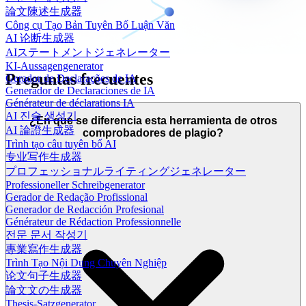
論文陳述生成器
Công cụ Tạo Bản Tuyên Bố Luận Văn
AI 论断生成器
AIステートメントジェネレーター
KI-Aussagengenerator
Preguntas frecuentes
Gerador de Declarações de IA
Generador de Declaraciones de IA
Générateur de déclarations IA
AI 진술 생성기
¿En qué se diferencia esta herramienta de otros
AI 論證生成器
comprobadores de plagio?
Trình tạo câu tuyên bố AI
专业写作生成器
プロフェッショナルライティングジェネレーター
Professioneller Schreibgenerator
Gerador de Redação Profissional
Generador de Redacción Profesional
Générateur de Rédaction Professionnelle
전문 문서 작성기
專業寫作生成器
Trình Tạo Nội Dung Chuyên Nghiệp
论文句子生成器
論文文の生成器
Thesis-Satzgenerator