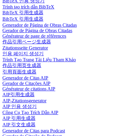
BibTeX 인용 생성기
Trình tạo trích dẫn BibTeX
BibTeX 引用生成器
BibTeX 引用生成器
Generador de Página de Obras Citadas
Gerador de Página de Obras Citadas
Générateur de page de références
作品引用ページ生成器
Zitationsseite Generator
인용 페이지 생성기
Trình Tạo Trang Tài Liệu Tham Khảo
作品引用页生成器
引用頁面生成器
Generador de Citas AIP
Gerador de Citações AIP
Générateur de citations AIP
AIP引用生成器
AIP-Zitationsgenerator
AIP 인용 생성기
Công Cụ Tạo Trích Dẫn AIP
AIP 引用生成器
AIP 引文生成器
Generador de Citas para Podcast