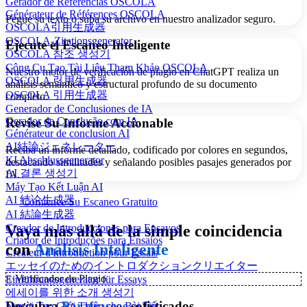
Gerador de Referências OSCOLA
Générateur de Références OSCOLA
Pegue su texto o suba su archivo en nuestro analizador seguro.
OSCOLA引用生成器
OSCOLA-Zitationsgenerator
Ejecute el Escaneo Inteligente
OSCOLA 참조 생성기
Công Cụ Tạo Tài Liệu Tham Khảo OSCOLA
Nuestro motor de verificación de plagio en ChatGPT realiza un
OSCOLA 引用生成器
análisis semántico y estructural profundo de su documento
OSCOLA 引用生成器
completo.
Generador de Conclusiones de IA
Gerador de Conclusão com IA
Revise Su Informe Accionable
Générateur de conclusion AI
AI結論ジェネレーター
Reciba un informe detallado, codificado por colores en segundos,
KI Abschlussgenerator
destacando similitudes y señalando posibles pasajes generados por
AI 결론 생성기
IA.
Máy Tạo Kết Luận AI
AI 结论生成器
Comience Su Escaneo Gratuito
AI 結論生成器
Vaya más allá de la simple coincidencia
Creador de Introducciones para Ensayos
Criador de Introduções para Ensaios
con
Análisis Inteligente
Créateur d'Introduction pour Essais
エッセイのためのイントロダクションクリエイター
✨
Verificador de Plagio
Einführungsgenerator für Essays
에세이를 위한 소개 생성기
Descubra
Parafraseos
sofisticados
Người Tạo Giới Thiệu cho Bài Tiết