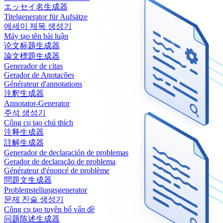
エッセイ名生成器
Titelgenerator für Aufsätze
에세이 제목 생성기
Máy tạo tên bài luận
论文标题生成器
論文標題生成器
Generador de citas
Gerador de Anotações
Générateur d'annotations
注釈生成器
Annotator-Generator
주석 생성기
Công cụ tạo chú thích
注释生成器
註解生成器
Generador de declaración de problemas
Gerador de declaração de problema
Générateur d'énoncé de problème
問題文生成器
Problemstellungsgenerator
문제 진술 생성기
Công cụ tạo tuyên bố vấn đề
问题陈述生成器