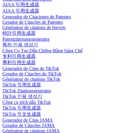
AIAA 引用生成器
AIAA 引用生成器
Generador de Citaciones de Patentes
Gerador de Citações de Patentes
Générateur de citations de brevets
特許引用生成器
Patentzitierungsgenerator
특허 인용 생성기
Công Cụ Tạo Dẫn Chứng Bằng Sáng Chế
专利引用生成器
專利引用生成器
Generador de Citas de TikTok
Gerador de Citações do TikTok
Générateur de citations TikTok
TikTok 引用生成器
TikTok Zitationsgenerator
TikTok 인용 생성기
Công cụ trích dẫn TikTok
TikTok 引用生成器
TikTok 引文生成器
Generador de Citas JAMA
Gerador de Citações JAMA
Générateur de citations JAMA