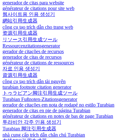
generador de citas para website
générateur de citations pour site web
웹사이트용 인용 생성기
網站引用生成器
công cụ tạo trích dẫn cho trang web
资源引用生成器
リソース引用生成ツール
Ressourcenzitationsgenerator
gerador de citações de recursos
generador de citas de recursos
générateur de citations de ressources
자료 인용 생성기
資源引用生成器
công cụ tạo trích dẫn tài nguyên
turabian footnote citation generator
トゥラビアン脚注引用生成ツール
Turabian Fußnoten-Zitationsgenerator
gerador de citações em nota de rodapé no estilo Turabian
generador de citas en pie de página Turabian
générateur de citations en notes de bas de page Turabian
투라비안 각주 인용 생성기
Turabian 脚注引用生成器
nhà cung cấp trích dẫn chân chú Turabian