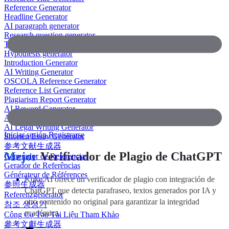
Reference Generator
Headline Generator
AI paragraph generator
Research question generator
Thesis paragraph generator
Hypothesis generator
Introduction Generator
AI Writing Generator
OSCOLA Reference Generator
Reference List Generator
Plagiarism Report Generator
AI Reword Generator
AI Bullet Point Generator
AI Legal Writing Generator
Iniciar sesión
Registrarse
Shorten Essay Generator
参考文献生成器
Mejor
Verificador de Plagio de ChatGPT
Generador de Referencias
Gerador de Referências
Générateur de Références
Koke AI ofrece un verificador de plagio con integración de
参照生成器
ChatGPT que detecta parafraseo, textos generados por IA y
Referenzgenerator
otro contenido no original para garantizar la integridad
참조 생성기
académica.
Công Cụ Tạo Tài Liệu Tham Khảo
參考文獻生成器