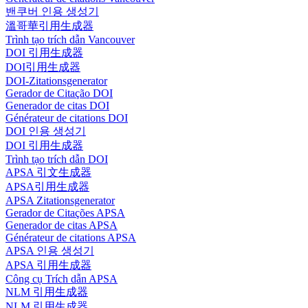
밴쿠버 인용 생성기
溫哥華引用生成器
Trình tạo trích dẫn Vancouver
DOI 引用生成器
DOI引用生成器
DOI-Zitationsgenerator
Gerador de Citação DOI
Generador de citas DOI
Générateur de citations DOI
DOI 인용 생성기
DOI 引用生成器
Trình tạo trích dẫn DOI
APSA 引文生成器
APSA引用生成器
APSA Zitationsgenerator
Gerador de Citações APSA
Generador de citas APSA
Générateur de citations APSA
APSA 인용 생성기
APSA 引用生成器
Công cụ Trích dẫn APSA
NLM 引用生成器
NLM 引用生成器