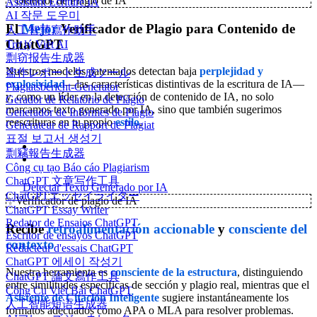
✨
Detector de Plagio de IA
Assistant Écriture IA
AI 작문 도우미
El
Mejor
Verificador de Plagio para Contenido de
人工智慧寫作助手
ChatGPT
Trợ lý Viết AI
剽窃报告生成器
Nuestros modelos patentados detectan baja
perplejidad y
盗作レポート生成ツール
explosividad
—las características distintivas de la escritura de IA—
Plagiatsbericht-Generator
y, como un líder en la detección de contenido de IA, no solo
Gerador de Relatório de Plágio
marcamos texto generado por IA, sino que también sugerimos
Generador de Informes de Plagio
reescrituras en tu propio
estilo
.
Générateur de Rapport de Plagiat
표절 보고서 생성기
剽竊報告生成器
Công cụ tạo Báo cáo Plagiarism
ChatGPT 文章写作工具
Detectar Texto Generado por IA
ChatGPTエッセイライター
✨
Verificador de plagio de IA
ChatGPT Essay Writer
Redator de Ensaios ChatGPT
Recibe
retroalimentación
accionable
y
consciente del
Escritor de ensayos ChatGPT
contexto
Rédacteur d'essais ChatGPT
ChatGPT 에세이 작성기
Nuestra herramienta es
consciente de la estructura
, distinguiendo
ChatGPT 論文寫作工具
entre similitudes específicas de sección y plagio real, mientras que el
Công Cụ Viết Bài ChatGPT
Asistente de Citación Inteligente
sugiere instantáneamente los
人工智能短语生成器
formatos adecuados como APA o MLA para resolver problemas.