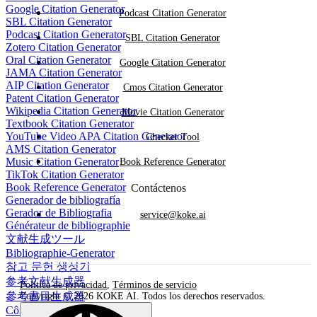
Google Citation Generator
Podcast Citation Generator
SBL Citation Generator
Podcast Citation Generator
SBL Citation Generator
Zotero Citation Generator
Oral Citation Generator
Google Citation Generator
JAMA Citation Generator
AIP Citation Generator
Cmos Citation Generator
Patent Citation Generator
Wikipedia Citation Generator
Movie Citation Generator
Textbook Citation Generator
YouTube Video APA Citation Generator
Checker Tool
AMS Citation Generator
Music Citation Generator
Book Reference Generator
TikTok Citation Generator
Book Reference Generator
Contáctenos
Generador de bibliografía
Gerador de Bibliografia
service@koke.ai
Générateur de bibliographie
文献生成ツール
Bibliographie-Generator
참고 문헌 생성기
参考文献生成器
Política de privacidad
,
Términos de servicio
參考書目生成器
Copyright © 2026 KOKE AI. Todos los derechos reservados.
Công cụ tạo danh mục tài liệu