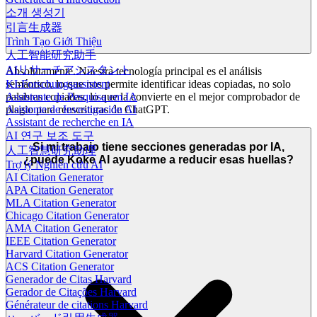
소개 생성기
引言生成器
Trình Tạo Giới Thiệu
人工智能研究助手
AIリサーチアシスタント
Absolutamente. Nuestra tecnología principal es el análisis
KI-Forschungsassistent
semántico, lo que nos permite identificar ideas copiadas, no solo
Assistente de Pesquisa em IA
palabras copiadas, lo que la convierte en el mejor comprobador de
Asistente de Investigación AI
plagio para reescrituras de ChatGPT.
Assistant de recherche en IA
AI 연구 보조 도구
Si mi trabajo tiene secciones generadas por IA,
人工智慧研究助理
¿puede Koke AI ayudarme a reducir esas huellas?
Trợ lý Nghiên cứu AI
AI Citation Generator
APA Citation Generator
MLA Citation Generator
Chicago Citation Generator
AMA Citation Generator
IEEE Citation Generator
Harvard Citation Generator
ACS Citation Generator
Generador de Citas Harvard
Gerador de Citações Harvard
Générateur de citations Harvard