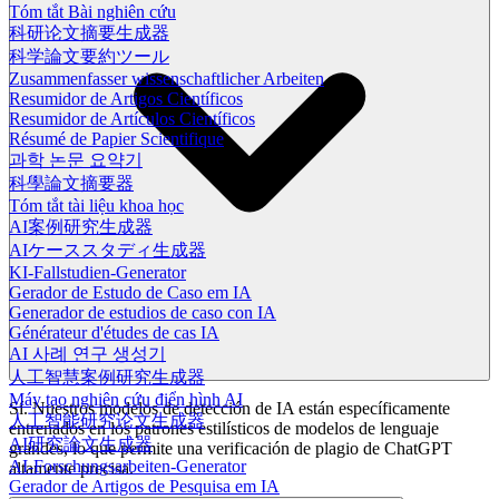
Tóm tắt Bài nghiên cứu
科研论文摘要生成器
科学論文要約ツール
Zusammenfasser wissenschaftlicher Arbeiten
Resumidor de Artigos Científicos
Resumidor de Artículos Científicos
Résumé de Papier Scientifique
과학 논문 요약기
科學論文摘要器
Tóm tắt tài liệu khoa học
AI案例研究生成器
AIケーススタディ生成器
KI-Fallstudien-Generator
Gerador de Estudo de Caso em IA
Generador de estudios de caso con IA
Générateur d'études de cas IA
AI 사례 연구 생성기
人工智慧案例研究生成器
Máy tạo nghiên cứu điển hình AI
Sí. Nuestros modelos de detección de IA están específicamente
人工智能研究论文生成器
entrenados en los patrones estilísticos de modelos de lenguaje
AI研究論文生成器
grandes, lo que permite una verificación de plagio de ChatGPT
AI-Forschungsarbeiten-Generator
altamente precisa.
Gerador de Artigos de Pesquisa em IA