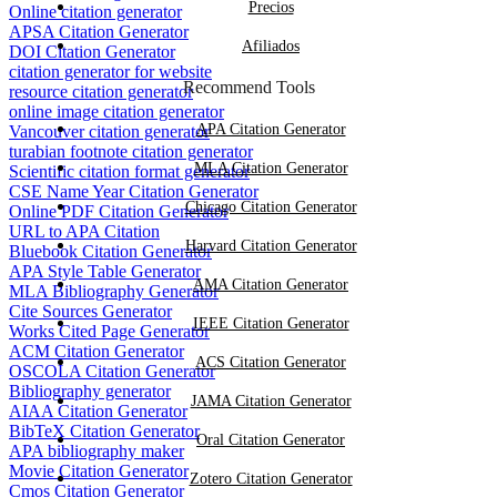
Precios
Online citation generator
APSA Citation Generator
Afiliados
DOI Citation Generator
citation generator for website
Recommend Tools
resource citation generator
online image citation generator
APA Citation Generator
Vancouver citation generator
turabian footnote citation generator
MLA Citation Generator
Scientific citation format generator
CSE Name Year Citation Generator
Chicago Citation Generator
Online PDF Citation Generator
URL to APA Citation
Harvard Citation Generator
Bluebook Citation Generator
APA Style Table Generator
AMA Citation Generator
MLA Bibliography Generator
Cite Sources Generator
IEEE Citation Generator
Works Cited Page Generator
ACM Citation Generator
ACS Citation Generator
OSCOLA Citation Generator
Bibliography generator
JAMA Citation Generator
AIAA Citation Generator
BibTeX Citation Generator
Oral Citation Generator
APA bibliography maker
Movie Citation Generator
Zotero Citation Generator
Cmos Citation Generator