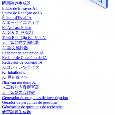
問題陳述生成器
Editor de Ensayos AI
Editor de Redação de IA
Éditeur d'Essai IA
AIエッセイエディタ
KI Aufsatz-Editor
AI 에세이 편집기
Trình Biên Tập Bài Viết AI
人工智能作文编辑器
AI 論文編輯器
Redactor de contenido IA
Redator de Conteúdo de IA
Rédacteur de contenu IA
AIコンテンツライター
KI-Inhaltsautor
AI 콘텐츠 작가
Nhà văn nội dung AI
人工智能内容撰写器
人工智慧內容作家
Generador de preguntas de investigación
Gerador de perguntas de pesquisa
Générateur de questions de recherche
研究課題生成器