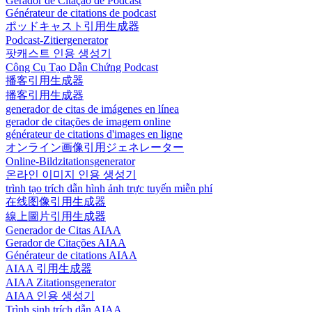
Gerador de Citação de Podcast
Générateur de citations de podcast
ポッドキャスト引用生成器
Podcast-Zitiergenerator
팟캐스트 인용 생성기
Công Cụ Tạo Dẫn Chứng Podcast
播客引用生成器
播客引用生成器
generador de citas de imágenes en línea
gerador de citações de imagem online
générateur de citations d'images en ligne
オンライン画像引用ジェネレーター
Online-Bildzitationsgenerator
온라인 이미지 인용 생성기
trình tạo trích dẫn hình ảnh trực tuyến miễn phí
在线图像引用生成器
線上圖片引用生成器
Generador de Citas AIAA
Gerador de Citações AIAA
Générateur de citations AIAA
AIAA 引用生成器
AIAA Zitationsgenerator
AIAA 인용 생성기
Trình sinh trích dẫn AIAA