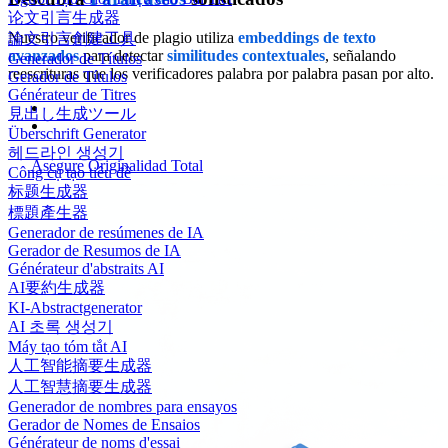
论文引言生成器
Nuestro verificador de plagio utiliza
embeddings de texto
論文引言創建工具
avanzados
para detectar
similitudes contextuales
, señalando
Generador de Títulos
reescrituras que los verificadores palabra por palabra pasan por alto.
Gerador de Títulos
Générateur de Titres
見出し生成ツール
Überschrift Generator
헤드라인 생성기
Asegure Originalidad Total
Công cụ tạo tiêu đề
标题生成器
標題產生器
Generador de resúmenes de IA
Gerador de Resumos de IA
Générateur d'abstraits AI
AI要約生成器
KI-Abstractgenerator
AI 초록 생성기
Máy tạo tóm tắt AI
人工智能摘要生成器
人工智慧摘要生成器
Generador de nombres para ensayos
Gerador de Nomes de Ensaios
Générateur de noms d'essai