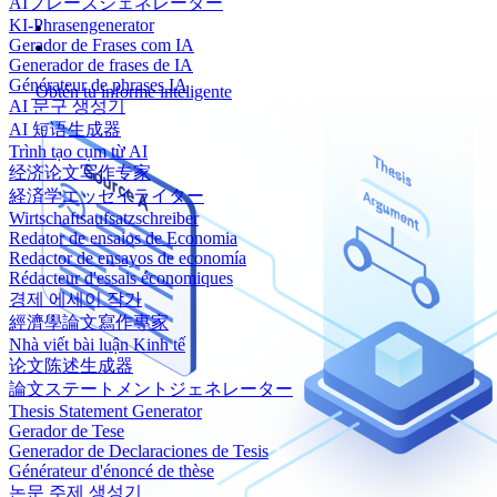
AIフレーズジェネレーター
KI-Phrasengenerator
Gerador de Frases com IA
Generador de frases de IA
Générateur de phrases IA
Obtén tu informe inteligente
AI 문구 생성기
AI 短语生成器
Trình tạo cụm từ AI
经济论文写作专家
経済学エッセイライター
Wirtschaftsaufsatzschreiber
Redator de ensaios de Economia
Redactor de ensayos de economía
Rédacteur d'essais économiques
경제 에세이 작가
經濟學論文寫作專家
Nhà viết bài luận Kinh tế
论文陈述生成器
論文ステートメントジェネレーター
Thesis Statement Generator
Gerador de Tese
Generador de Declaraciones de Tesis
Générateur d'énoncé de thèse
논문 주제 생성기