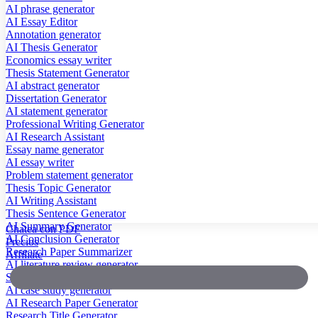
AI phrase generator
AI Essay Editor
Annotation generator
AI Thesis Generator
Economics essay writer
Thesis Statement Generator
AI abstract generator
Dissertation Generator
AI statement generator
Professional Writing Generator
AI Research Assistant
Essay name generator
AI essay writer
Problem statement generator
Thesis Topic Generator
AI Writing Assistant
Thesis Sentence Generator
AI Summary Generator
Chatea con PDF
AI Conclusion Generator
Precios
Research Paper Summarizer
Affiliate
AI literature review generator
Scientific Paper Summarizer
AI case study generator
AI Research Paper Generator
Research Title Generator