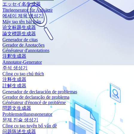
エッセイ名生成器
Titelgenerator für Aufsätze
에세이 제목 생성기
Máy tạo tên bài luận
论文标题生成器
論文標題生成器
Generador de citas
Gerador de Anotações
Générateur d'annotations
注釈生成器
Annotator-Generator
주석 생성기
Công cụ tạo chú thích
注释生成器
註解生成器
Generador de declaración de problemas
Gerador de declaração de problema
Générateur d'énoncé de problème
問題文生成器
Problemstellungsgenerator
문제 진술 생성기
Công cụ tạo tuyên bố vấn đề
问题陈述生成器