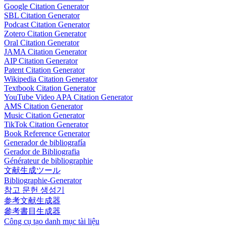
Google Citation Generator
SBL Citation Generator
Podcast Citation Generator
Zotero Citation Generator
Oral Citation Generator
JAMA Citation Generator
AIP Citation Generator
Patent Citation Generator
Wikipedia Citation Generator
Textbook Citation Generator
YouTube Video APA Citation Generator
AMS Citation Generator
Music Citation Generator
TikTok Citation Generator
Book Reference Generator
Generador de bibliografía
Gerador de Bibliografia
Générateur de bibliographie
文献生成ツール
Bibliographie-Generator
참고 문헌 생성기
参考文献生成器
參考書目生成器
Công cụ tạo danh mục tài liệu