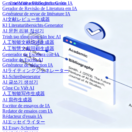
Generador de revisión literaria con IA
Crie Minha Bibliografia Grátis
Gerador de Revisão de Literatura em IA
Générateur de revue de littérature IA
AI文献レビュー生成器
KI Literaturübersichts-Generator
AI 문헌 리뷰 작성기
Trình tạo tổng quan văn học AI
人工智能文献综述生成器
人工智慧文獻回顧生成器
Generador de Escritura con IA
Gerador de Escrita AI
Générateur de rédaction IA
AIライティングジェネレーター
KI-Schreibgenerator
AI 글쓰기 생성기
Công Cụ Viết AI
人工智能写作生成器
AI 寫作生成器
Escritor de ensayos de IA
Redator de ensaios com IA
Rédacteur d'essais IA
AIエッセイライター
KI Essay-Schreiber