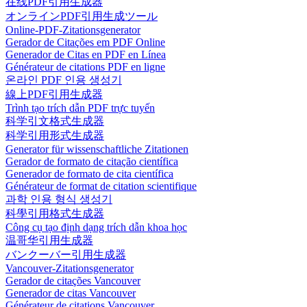
在线PDF引用生成器
オンラインPDF引用生成ツール
Online-PDF-Zitationsgenerator
Gerador de Citações em PDF Online
Generador de Citas en PDF en Línea
Générateur de citations PDF en ligne
온라인 PDF 인용 생성기
線上PDF引用生成器
Trình tạo trích dẫn PDF trực tuyến
科学引文格式生成器
科学引用形式生成器
Generator für wissenschaftliche Zitationen
Gerador de formato de citação científica
Generador de formato de cita científica
Générateur de format de citation scientifique
과학 인용 형식 생성기
科學引用格式生成器
Công cụ tạo định dạng trích dẫn khoa học
温哥华引用生成器
バンクーバー引用生成器
Vancouver-Zitationsgenerator
Gerador de citações Vancouver
Generador de citas Vancouver
Générateur de citations Vancouver