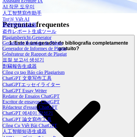
Assistant Écriture IA
AI 작문 도우미
人工智慧寫作助手
Trợ lý Viết AI
Perguntas frequentes
剽窃报告生成器
盗作レポート生成ツール
Plagiatsbericht-Generator
Gerador de Relatório de Plágio
1. Este é um gerador de bibliografia completamente
Generador de Informes de Plagio
gratuito?
Générateur de Rapport de Plagiat
표절 보고서 생성기
剽竊報告生成器
Công cụ tạo Báo cáo Plagiarism
ChatGPT 文章写作工具
ChatGPTエッセイライター
ChatGPT Essay Writer
Redator de Ensaios ChatGPT
Escritor de ensayos ChatGPT
Rédacteur d'essais ChatGPT
ChatGPT 에세이 작성기
ChatGPT 論文寫作工具
Công Cụ Viết Bài ChatGPT
人工智能短语生成器