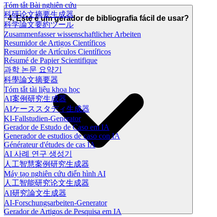
Tóm tắt Bài nghiên cứu
科研论文摘要生成器
4. Este é um gerador de bibliografia fácil de usar?
科学論文要約ツール
Zusammenfasser wissenschaftlicher Arbeiten
Resumidor de Artigos Científicos
Resumidor de Artículos Científicos
Résumé de Papier Scientifique
과학 논문 요약기
科學論文摘要器
Tóm tắt tài liệu khoa học
AI案例研究生成器
AIケーススタディ生成器
KI-Fallstudien-Generator
Gerador de Estudo de Caso em IA
Generador de estudios de caso con IA
Générateur d'études de cas IA
AI 사례 연구 생성기
人工智慧案例研究生成器
Máy tạo nghiên cứu điển hình AI
人工智能研究论文生成器
AI研究論文生成器
AI-Forschungsarbeiten-Generator
Gerador de Artigos de Pesquisa em IA