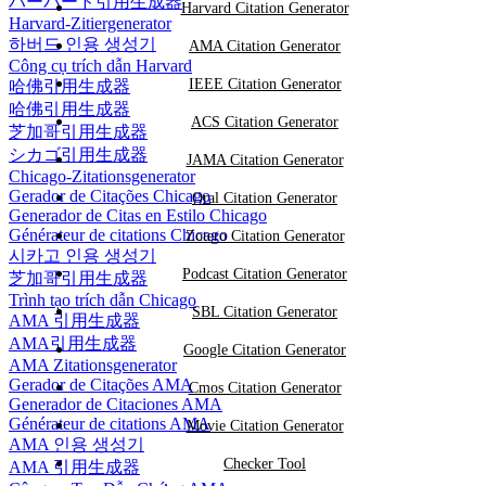
ハーバード引用生成器
Harvard Citation Generator
Harvard-Zitiergenerator
하버드 인용 생성기
AMA Citation Generator
Công cụ trích dẫn Harvard
IEEE Citation Generator
哈佛引用生成器
哈佛引用生成器
ACS Citation Generator
芝加哥引用生成器
シカゴ引用生成器
JAMA Citation Generator
Chicago-Zitationsgenerator
Gerador de Citações Chicago
Oral Citation Generator
Generador de Citas en Estilo Chicago
Générateur de citations Chicago
Zotero Citation Generator
시카고 인용 생성기
Podcast Citation Generator
芝加哥引用生成器
Trình tạo trích dẫn Chicago
SBL Citation Generator
AMA 引用生成器
AMA引用生成器
Google Citation Generator
AMA Zitationsgenerator
Gerador de Citações AMA
Cmos Citation Generator
Generador de Citaciones AMA
Générateur de citations AMA
Movie Citation Generator
AMA 인용 생성기
Checker Tool
AMA 引用生成器