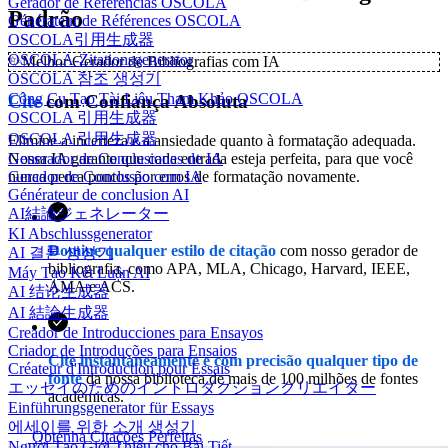
Gerador de Referências OSCOLA
Padrão
Générateur de Références OSCOLA
OSCOLA引用生成器
OSCOLA-Zitationsgenerator
✨
Melhor Gerador de Bibliografias com IA
OSCOLA 참조 생성기
Công Cụ Tạo Tài Liệu Tham Khảo OSCOLA
Cite
com Confiança Absoluta
OSCOLA 引用生成器
OSCOLA 引用生成器
Elimine a incerteza e a ansiedade quanto à formatação adequada.
Nossa IA garante que cada entrada esteja perfeita, para que você
Generador de Conclusiones de IA
nunca perca pontos por erros de formatação novamente.
Gerador de Conclusão com IA
Générateur de conclusion AI
AI結論ジェネレーター
KI Abschlussgenerator
Domine qualquer estilo de citação
com nosso gerador de
AI 결론 생성기
bibliografia, como APA, MLA, Chicago, Harvard, IEEE,
Máy Tạo Kết Luận AI
AMA e ACS.
AI 结论生成器
AI 結論生成器
Creador de Introducciones para Ensayos
Criador de Introduções para Ensaios
Cite instantaneamente e com precisão qualquer tipo de
Créateur d'Introduction pour Essais
fonte
da nossa biblioteca de mais de 100 milhões de fontes
エッセイのためのイントロダクションクリエイター
acadêmicas.
Einführungsgenerator für Essays
에세이를 위한 소개 생성기
Obtenha Citações Perfeitas
Người Tạo Giới Thiệu cho Bài Tiết