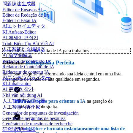
問題陳述生成器
Editor de Ensayos AI
Editor de Redação de IA
Éditeur d'Essai IA
AIエッセイエディタ
KI Aufsatz-Editor
AI 에세이 편집기
Trình Biên Tập Bài Viết AI
人工智能作文编辑器
✨
Gerador de bibliografia de IA para trabalhos
AI 論文編輯器
Redactor de contenido IA
Obtenha
Bibliografia Perfeita
Redator de Conteúdo de IA
Rédacteur de contenu IA
Inicie sua pesquisa transformando sua ideia central em uma lista
AIコンテンツライター
abrangente de fontes de alta qualidade em segundos.
KI-Inhaltsautor
AI 콘텐츠 작가
Nhà văn nội dung AI
人工智能内容撰写器
Insira seu tópico para orientar a IA
na geração de
conteúdo e bibliografia.
人工智慧內容作家
Generador de preguntas de investigación
Gerador de perguntas de pesquisa
Générateur de questions de recherche
A IA
descobre e formata instantaneamente uma lista de
研究課題生成器