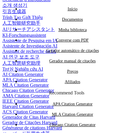
소개 생성기
Início
引言生成器
Trình Tạo Giới Thiệu
Documentos
人工智能研究助手
AIリサーチアシスタント
Minha biblioteca
KI-Forschungsassistent
Assistente de Pesquisa em IA
Converse com PDF
Asistente de Investigación AI
Gerador automático de citações
Assistant de recherche en IA
AI 연구 보조 도구
Gerador manual de citações
人工智慧研究助理
Trợ lý Nghiên cứu AI
Preços
AI Citation Generator
APA Citation Generator
Afiliados
MLA Citation Generator
Chicago Citation Generator
Recommend Tools
AMA Citation Generator
IEEE Citation Generator
APA Citation Generator
Harvard Citation Generator
ACS Citation Generator
MLA Citation Generator
Generador de Citas Harvard
Gerador de Citações Harvard
Chicago Citation Generator
Générateur de citations Harvard