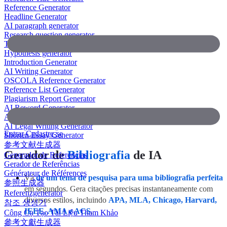
Reference Generator
Headline Generator
AI paragraph generator
Research question generator
Thesis paragraph generator
Hypothesis generator
Introduction Generator
AI Writing Generator
OSCOLA Reference Generator
Reference List Generator
Plagiarism Report Generator
AI Reword Generator
AI Bullet Point Generator
AI Legal Writing Generator
Entrar
Cadastre-se
Shorten Essay Generator
参考文献生成器
Gerador de
Bibliografia
de IA
Generador de Referencias
Gerador de Referências
Générateur de Références
Vá
de um tema de pesquisa para uma bibliografia perfeita
参照生成器
em segundos. Gera citações precisas instantaneamente com
Referenzgenerator
diversos estilos, incluindo
APA, MLA, Chicago, Harvard,
참조 생성기
IEEE, AMA e ACS
.
Công Cụ Tạo Tài Liệu Tham Khảo
參考文獻生成器