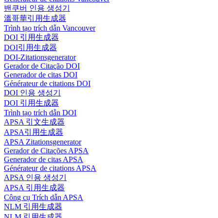
밴쿠버 인용 생성기
溫哥華引用生成器
Trình tạo trích dẫn Vancouver
DOI 引用生成器
DOI引用生成器
DOI-Zitationsgenerator
Gerador de Citação DOI
Generador de citas DOI
Générateur de citations DOI
DOI 인용 생성기
DOI 引用生成器
Trình tạo trích dẫn DOI
APSA 引文生成器
APSA引用生成器
APSA Zitationsgenerator
Gerador de Citações APSA
Generador de citas APSA
Générateur de citations APSA
APSA 인용 생성기
APSA 引用生成器
Công cụ Trích dẫn APSA
NLM 引用生成器
NLM 引用生成器