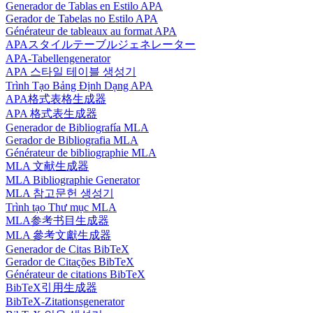
Generador de Tablas en Estilo APA
Gerador de Tabelas no Estilo APA
Générateur de tableaux au format APA
APAスタイルテーブルジェネレーター
APA-Tabellengenerator
APA 스타일 테이블 생성기
Trình Tạo Bảng Định Dạng APA
APA格式表格生成器
APA 格式表生成器
Generador de Bibliografía MLA
Gerador de Bibliografia MLA
Générateur de bibliographie MLA
MLA 文献生成器
MLA Bibliographie Generator
MLA 참고문헌 생성기
Trình tạo Thư mục MLA
MLA参考书目生成器
MLA 參考文獻生成器
Generador de Citas BibTeX
Gerador de Citações BibTeX
Générateur de citations BibTeX
BibTeX引用生成器
BibTeX-Zitationsgenerator