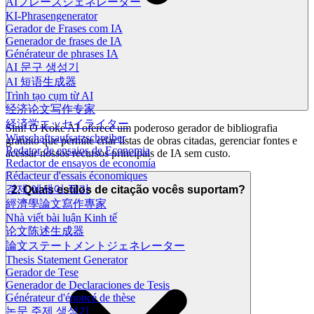
AIフレーズジェネレーター
KI-Phrasengenerator
Gerador de Frases com IA
Generador de frases de IA
Générateur de phrases IA
AI 문구 생성기
AI 短语生成器
Trình tạo cụm từ AI
经济论文写作专家
経済学エッセイライター
Sim! O Koke AI oferece um poderoso gerador de bibliografia
Wirtschaftsaufsatzschreiber
gratuito que permite criar listas de obras citadas, gerenciar fontes e
Redator de ensaios de Economia
acessar nossos recursos principais de IA sem custo.
Redactor de ensayos de economía
Rédacteur d'essais économiques
경제 에세이 작가
2. Quais estilos de citação vocês suportam?
經濟學論文寫作專家
Nhà viết bài luận Kinh tế
论文陈述生成器
論文ステートメントジェネレーター
Thesis Statement Generator
Gerador de Tese
Generador de Declaraciones de Tesis
Générateur d'énoncé de thèse
논문 주제 생성기