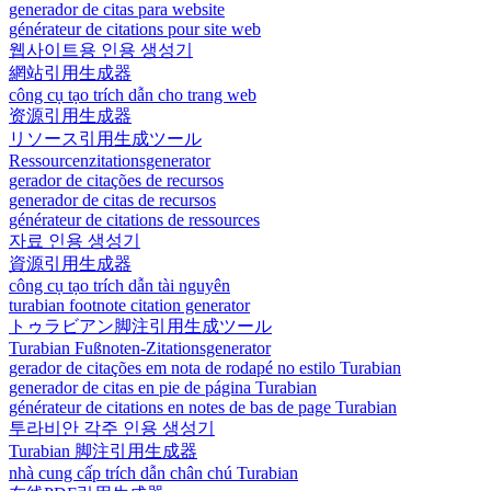
generador de citas para website
générateur de citations pour site web
웹사이트용 인용 생성기
網站引用生成器
công cụ tạo trích dẫn cho trang web
资源引用生成器
リソース引用生成ツール
Ressourcenzitationsgenerator
gerador de citações de recursos
generador de citas de recursos
générateur de citations de ressources
자료 인용 생성기
資源引用生成器
công cụ tạo trích dẫn tài nguyên
turabian footnote citation generator
トゥラビアン脚注引用生成ツール
Turabian Fußnoten-Zitationsgenerator
gerador de citações em nota de rodapé no estilo Turabian
generador de citas en pie de página Turabian
générateur de citations en notes de bas de page Turabian
투라비안 각주 인용 생성기
Turabian 脚注引用生成器
nhà cung cấp trích dẫn chân chú Turabian