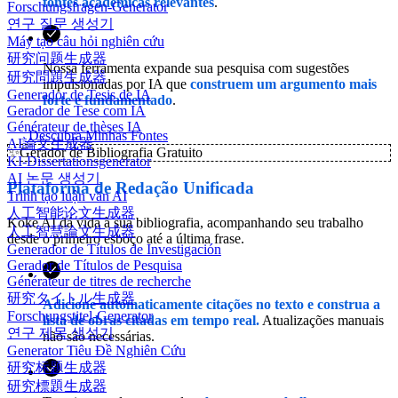
fontes acadêmicas relevantes
.
Forschungsfragen-Generator
연구 질문 생성기
Máy tạo câu hỏi nghiên cứu
研究问题生成器
Nossa ferramenta expande sua pesquisa com sugestões
研究問題生成器
impulsionadas por IA que
construem um argumento mais
Generador de Tesis de IA
forte e fundamentado
.
Gerador de Tese com IA
Générateur de thèses IA
Descubra Minhas Fontes
AI論文生成器
✨
Gerador de Bibliografia Gratuito
KI-Dissertationsgenerator
AI 논문 생성기
Plataforma de Redação Unificada
Trình tạo luận văn AI
人工智能论文生成器
Koke AI dá vida à sua bibliografia, acompanhando seu trabalho
人工智慧論文生成器
desde o primeiro esboço até a última frase.
Generador de Títulos de Investigación
Gerador de Títulos de Pesquisa
Générateur de titres de recherche
研究タイトル生成器
Adicione automaticamente citações no texto e construa a
Forschungstitel-Generator
lista de obras citadas em tempo real.
Atualizações manuais
연구 제목 생성기
não são necessárias.
Generator Tiêu Đề Nghiên Cứu
研究标题生成器
研究標題生成器