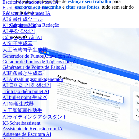
Transite seamlessmente de
esboçar seu trabalho
para
Escritor de oraciones con IA
escrever seu rascunho
e
citar suas fontes
, tudo sem sair do
Escritor de Frases com IA
aplicativo.
Rédacteur de phrases IA
AI文書作成ツール
Otimizar Minha Redação
KI Satzgenerator
AI 문장 작성기
Công cụ viết câu AI
AI句子生成器
人工智慧句子生成器
Generador de Puntos Clave con IA
Gerador de Pontos de Tópicos com AI
Générateur de Points de Faits AI
AI箇条書き生成器
AI Aufzählungspunktgenerator
AI 글머리 기호 생성기
Trình tạo điểm bullet AI
AI bullet point 生成器
AI 簡報生成器
人工智能写作助手
AIライティングアシスタント
KI-Schreibassistent
Assistente de Redação com IA
Asistente de Escritura AI