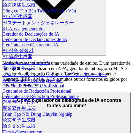
論文陳述生成器
Công cụ Tạo Bản Tuyên Bố Luận Văn
AI 论断生成器
AIステートメントジェネレーター
KI-Aussagengenerator
Gerador de Declarações de IA
Generador de Declaraciones de IA
Générateur de déclarations IA
AI 진술 생성기
AI 論證生成器
Trình tạo câu tuyên bố AI
Nossa ferramenta suporta uma variedade de estilos. É um gerador de
专业写作生成器
bibliografia especializado em APA, gerador de bibliografia MLA e
gerador de bibliografia Chicago. Também suporta totalmente
プロフェッショナルライティングジェネレーター
Harvard, IEEE, AMA, ACS e muitos outros formatos exigidos por
Professioneller Schreibgenerator
periódicos acadêmicos.
Gerador de Redação Profissional
Generador de Redacción Profesional
Générateur de Rédaction Professionnelle
3. Como o gerador de bibliografia de IA encontra
전문 문서 작성기
fontes para mim?
專業寫作生成器
Trình Tạo Nội Dung Chuyên Nghiệp
论文句子生成器
論文文の生成器
Thesis-Satzgenerator