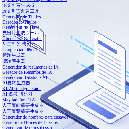
论文引言生成器
論文引言創建工具
Generador de Títulos
Gerador de Títulos
Générateur de Titres
見出し生成ツール
Überschrift Generator
헤드라인 생성기
Công cụ tạo tiêu đề
标题生成器
標題產生器
Generador de resúmenes de IA
Gerador de Resumos de IA
Générateur d'abstraits AI
AI要約生成器
KI-Abstractgenerator
AI 초록 생성기
Máy tạo tóm tắt AI
人工智能摘要生成器
人工智慧摘要生成器
Generador de nombres para ensayos
Gerador de Nomes de Ensaios
Générateur de noms d'essai