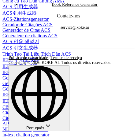
Công cụ Tạo Dẫn Chứng AMA
Book Reference Generator
ACS 引用生成器
ACS引用生成器
Contate-nos
ACS-Zitationsgenerator
Gerador de Citações ACS
service@koke.ai
Generador de Citas ACS
Générateur de citations ACS
ACS 인용 생성기
ACS 引文生成器
Trình Tạo Tài Liệu Trích Dẫn ACS
Política de privacidade
,
Termos de serviço
IEEE 引用生成器
Copyright © 2026 KOKE AI. Todos os direitos reservados.
IEEE引用生成器
IEEE-Zitationsgenerator
Gerador de Citações IEEE
Generador de citas IEEE
Générateur de citations IEEE
IEEE 인용 생성기
IEEE 參考文獻生成器
Công cụ Trích dẫn IEEE
Citation Creation
Cite Youtube Video
APA Citation YouTube Video
Português
NLM citation generator
in-text citation generator