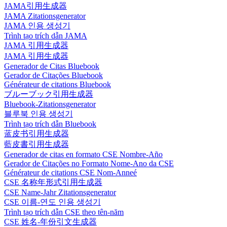
JAMA引用生成器
JAMA Zitationsgenerator
JAMA 인용 생성기
Trình tạo trích dẫn JAMA
JAMA 引用生成器
JAMA 引用生成器
Generador de Citas Bluebook
Gerador de Citações Bluebook
Générateur de citations Bluebook
ブルーブック引用生成器
Bluebook-Zitationsgenerator
블루북 인용 생성기
Trình tạo trích dẫn Bluebook
蓝皮书引用生成器
藍皮書引用生成器
Generador de citas en formato CSE Nombre-Año
Gerador de Citações no Formato Nome-Ano da CSE
Générateur de citations CSE Nom-Anneé
CSE 名称年形式引用生成器
CSE Name-Jahr Zitationsgenerator
CSE 이름-연도 인용 생성기
Trình tạo trích dẫn CSE theo tên-năm
CSE 姓名-年份引文生成器