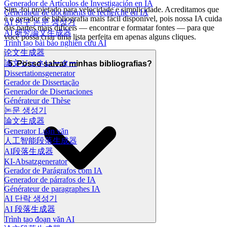
Generador de Artículos de Investigación en IA
Sim, foi projetado para velocidade e simplicidade. Acreditamos que
Générateur de documents de recherche en IA
é o gerador de bibliografia mais fácil disponível, pois nossa IA cuida
AI 연구 논문 생성기
das partes mais difíceis — encontrar e formatar fontes — para que
AI 研究論文生成器
você possa criar uma lista perfeita em apenas alguns cliques.
Trình tạo bài báo nghiên cứu AI
论文生成器
論文ジェネレーター
5. Posso salvar minhas bibliografias?
Dissertationsgenerator
Gerador de Dissertação
Generador de Disertaciones
Générateur de Thèse
논문 생성기
論文生成器
Generator Luận văn
人工智能段落生成器
AI段落生成器
KI-Absatzgenerator
Gerador de Parágrafos com IA
Generador de párrafos de IA
Générateur de paragraphes IA
AI 단락 생성기
AI 段落生成器
Trình tạo đoạn văn AI