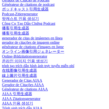
Gerador de Citação de Podcast
Générateur de citations de podcast
ポッドキャスト引用生成器
Podcast-Zitiergenerator
팟캐스트 인용 생성기
Công Cụ Tạo Dẫn Chứng Podcast
播客引用生成器
播客引用生成器
generador de citas de imágenes en línea
gerador de citações de imagem online
générateur de citations d'images en ligne
オンライン画像引用ジェネレーター
Online-Bildzitationsgenerator
온라인 이미지 인용 생성기
trình tạo trích dẫn hình ảnh trực tuyến miễn phí
在线图像引用生成器
線上圖片引用生成器
Generador de Citas AIAA
Gerador de Citações AIAA
Générateur de citations AIAA
AIAA 引用生成器
AIAA Zitationsgenerator
AIAA 인용 생성기
Trình sinh trích dẫn AIAA