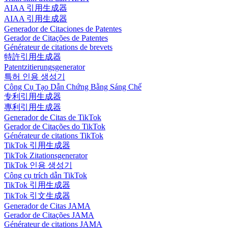
AIAA 引用生成器
AIAA 引用生成器
Generador de Citaciones de Patentes
Gerador de Citações de Patentes
Générateur de citations de brevets
特許引用生成器
Patentzitierungsgenerator
특허 인용 생성기
Công Cụ Tạo Dẫn Chứng Bằng Sáng Chế
专利引用生成器
專利引用生成器
Generador de Citas de TikTok
Gerador de Citações do TikTok
Générateur de citations TikTok
TikTok 引用生成器
TikTok Zitationsgenerator
TikTok 인용 생성기
Công cụ trích dẫn TikTok
TikTok 引用生成器
TikTok 引文生成器
Generador de Citas JAMA
Gerador de Citações JAMA
Générateur de citations JAMA