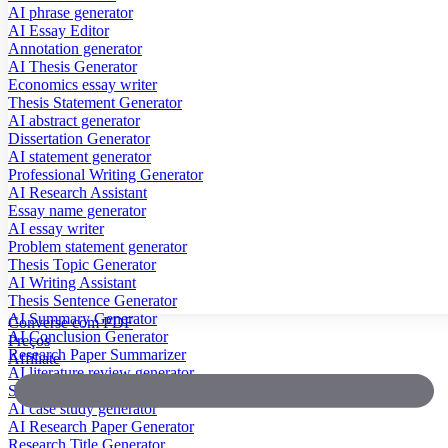
AI phrase generator
AI Essay Editor
Annotation generator
AI Thesis Generator
Economics essay writer
Thesis Statement Generator
AI abstract generator
Dissertation Generator
AI statement generator
Professional Writing Generator
AI Research Assistant
Essay name generator
AI essay writer
Problem statement generator
Thesis Topic Generator
AI Writing Assistant
Thesis Sentence Generator
AI Summary Generator
Converse com PDF
AI Conclusion Generator
Preços
Research Paper Summarizer
Affiliate
AI literature review generator
Scientific Paper Summarizer
AI case study generator
AI Research Paper Generator
Research Title Generator