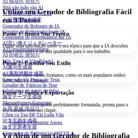
AI 에세이 작성기
Nhà văn luận văn AI
Utilize um Gerador de Bibliografia Fácil
人工智能论文写作工具
em 3 Passos
人工智慧論文寫手
Generador de Refraseo de IA
Gerador de Reformulação de IA
Passo 1: Insira Seu Tópico
Générateur de reformulation par IA
AI言い換えジェネレーター
Digite uma solicitação sobre o seu tópico para que a IA descubra
AI Umschreibgenerator
fontes relevantes e de alta qualidade para o seu trabalho.
AI 리워드 생성기
Máy Tạo Lại Văn Bản AI
Passo 2: Escolha Seu Estilo
AI重写生成器
AI 重新措辭生成器
Selecione entre vários formatos, como os mais populares estilos
Generador de Temas de Tesis
APA, MLA e Chicago.
Gerador de Tópicos de Tese
Générateur de sujets de thèse
Passo 3: Saída e Exportação
論文テーマ生成器
Thesenthemen-Generator
Obtenha uma bibliografia perfeitamente formatada, pronta para o
논문 주제 생성기
seu trabalho com um clique.
Công cụ Tạo Đề Tài Luận Văn
论文主题生成器
Comece a Construir Agora
論文主題產生器
Generador de Referencias OSCOLA
Vá Além de um Gerador de Bibliografia