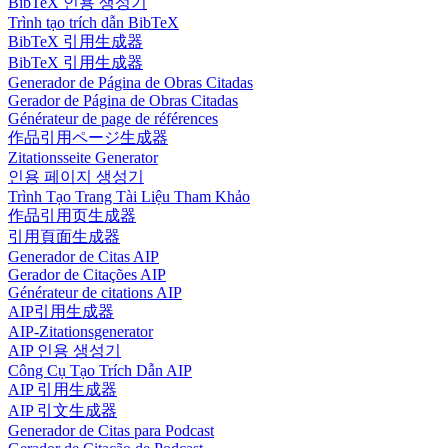
BibTeX 인용 생성기
Trình tạo trích dẫn BibTeX
BibTeX 引用生成器
BibTeX 引用生成器
Generador de Página de Obras Citadas
Gerador de Página de Obras Citadas
Générateur de page de références
作品引用ページ生成器
Zitationsseite Generator
인용 페이지 생성기
Trình Tạo Trang Tài Liệu Tham Khảo
作品引用页生成器
引用頁面生成器
Generador de Citas AIP
Gerador de Citações AIP
Générateur de citations AIP
AIP引用生成器
AIP-Zitationsgenerator
AIP 인용 생성기
Công Cụ Tạo Trích Dẫn AIP
AIP 引用生成器
AIP 引文生成器
Generador de Citas para Podcast