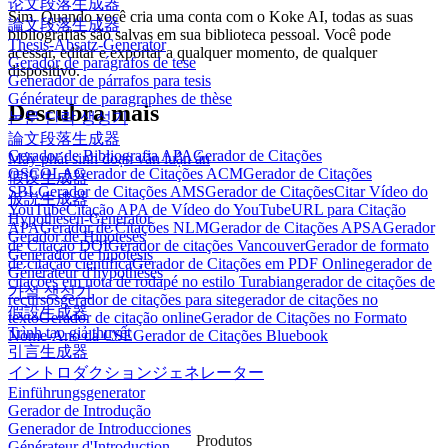
论文段落生成器
Sim. Quando você cria uma conta com o Koke AI, todas as suas
論文段落生成器
bibliografias são salvas em sua biblioteca pessoal. Você pode
Thesis-Absatz-Generator
acessar, editar e exportar a qualquer momento, de qualquer
Gerador de parágrafos de tese
dispositivo.
Generador de párrafos para tesis
Générateur de paragraphes de thèse
Descubra mais
논문 단락 생성기
論文段落生成器
Gerador de Bibliografia APA
Gerador de Citações
Máy phát sinh đoạn văn luận án
OSCOLA
Gerador de Citações ACM
Gerador de Citações
假设生成器
SBL
Gerador de Citações AMS
Gerador de Citações
Citar Vídeo do
仮説生成器
YouTube
Citação APA de Vídeo do YouTube
URL para Citação
Hypothesen-Generator
APA
Gerador de Citações NLM
Gerador de Citações APSA
Gerador
Gerador de Hipóteses
de Citação DOI
Gerador de citações Vancouver
Gerador de formato
Generador de hipótesis
de citação científica
Gerador de Citações em PDF Online
gerador de
Générateur d'hypothèses
citações em nota de rodapé no estilo Turabian
gerador de citações de
가설 생성기
recursos
gerador de citações para site
gerador de citações no
假設生成器
texto
Gerador de citação online
Gerador de Citações no Formato
Trình tạo giả thuyết
Nome-Ano da CSE
Gerador de Citações Bluebook
引言生成器
イントロダクションジェネレーター
Einführungsgenerator
Gerador de Introdução
Generador de Introducciones
Produtos
Générateur d'Introduction