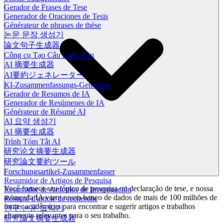
Gerador de Frases de Tese
Generador de Oraciones de Tesis
Générateur de phrases de thèse
논문 문장 생성기
論文句子生成器
Công cụ Tạo Câu Luận Văn
AI 摘要生成器
AI要約ジェネレーター
KI-Zusammenfassungs-Generator
Gerador de Resumos de IA
Generador de Resúmenes de IA
Générateur de Résumé AI
AI 요약 생성기
AI 摘要生成器
Trình Tóm Tắt AI
研究论文摘要生成器
研究論文要約ツール
Forschungsartikel-Zusammenfasser
Resumidor de Artigos de Pesquisa
Você fornece seu tópico de pesquisa ou declaração de tese, e nossa
Resumidor de Artículos de Investigación
avançada IA varre nosso banco de dados de mais de 100 milhões de
Résumé d'article de recherche
fontes acadêmicas para encontrar e sugerir artigos e trabalhos
연구 논문 요약기
altamente relevantes para o seu trabalho.
研究論文摘要生成器