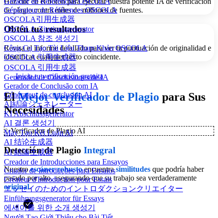
Gerador de Referências OSCOLA
Haz clic en el botón para ejecutar nuestra potente IA de verificación
Générateur de Références OSCOLA
de plagio contra miles de millones de fuentes.
OSCOLA引用生成器
Obtén tus resultados
OSCOLA-Zitationsgenerator
OSCOLA 참조 생성기
Revisa el informe detallado para ver tu puntuación de originalidad e
Công Cụ Tạo Tài Liệu Tham Khảo OSCOLA
identificar cualquier texto coincidente.
OSCOLA 引用生成器
OSCOLA 引用生成器
Inicia tu verificación gratuita
Generador de Conclusiones de IA
Gerador de Conclusão com IA
El
Mejor Verificador de Plagio
para Sus
Générateur de conclusion AI
AI結論ジェネレーター
Necesidades
KI Abschlussgenerator
AI 결론 생성기
✨
Verificador de Plagio AI
Máy Tạo Kết Luận AI
AI 结论生成器
Detección de Plagio
Integral
AI 結論生成器
Creador de Introducciones para Ensayos
Nuestro
escáner robusto
encuentra
similitudes
que podría haber
Criador de Introduções para Ensaios
pasado por alto, asegurando que su trabajo sea verdaderamente
Créateur d'Introduction pour Essais
original
.
エッセイのためのイントロダクションクリエイター
Einführungsgenerator für Essays
에세이를 위한 소개 생성기
Người Tạo Giới Thiệu cho Bài Tiết