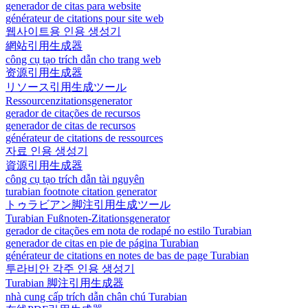
generador de citas para website
générateur de citations pour site web
웹사이트용 인용 생성기
網站引用生成器
công cụ tạo trích dẫn cho trang web
资源引用生成器
リソース引用生成ツール
Ressourcenzitationsgenerator
gerador de citações de recursos
generador de citas de recursos
générateur de citations de ressources
자료 인용 생성기
資源引用生成器
công cụ tạo trích dẫn tài nguyên
turabian footnote citation generator
トゥラビアン脚注引用生成ツール
Turabian Fußnoten-Zitationsgenerator
gerador de citações em nota de rodapé no estilo Turabian
generador de citas en pie de página Turabian
générateur de citations en notes de bas de page Turabian
투라비안 각주 인용 생성기
Turabian 脚注引用生成器
nhà cung cấp trích dẫn chân chú Turabian