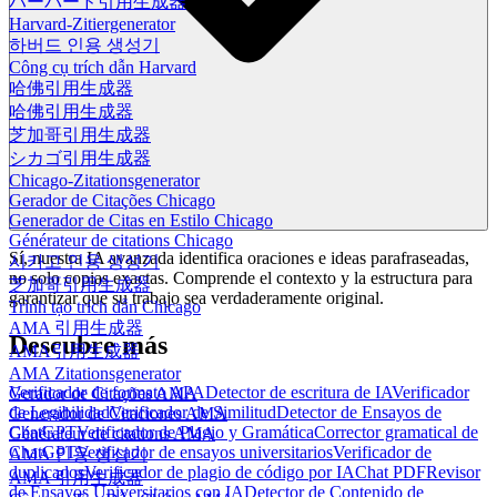
ハーバード引用生成器
Harvard-Zitiergenerator
하버드 인용 생성기
Công cụ trích dẫn Harvard
哈佛引用生成器
哈佛引用生成器
芝加哥引用生成器
シカゴ引用生成器
Chicago-Zitationsgenerator
Gerador de Citações Chicago
Generador de Citas en Estilo Chicago
Générateur de citations Chicago
Sí, nuestra IA avanzada identifica oraciones e ideas parafraseadas,
시카고 인용 생성기
no solo copias exactas. Comprende el contexto y la estructura para
芝加哥引用生成器
garantizar que su trabajo sea verdaderamente original.
Trình tạo trích dẫn Chicago
AMA 引用生成器
Descubre más
AMA引用生成器
AMA Zitationsgenerator
Verificador de formato APA
Detector de escritura de IA
Verificador
Gerador de Citações AMA
de Legibilidad
Verificador de Similitud
Detector de Ensayos de
Generador de Citaciones AMA
ChatGPT
Verificador de Plagio y Gramática
Corrector gramatical de
Générateur de citations AMA
ChatGPT
Verificador de ensayos universitarios
Verificador de
AMA 인용 생성기
duplicados
Verificador de plagio de código por IA
Chat PDF
Revisor
AMA 引用生成器
de Ensayos Universitarios con IA
Detector de Contenido de