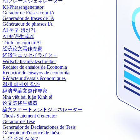
AIフレーズジェネレーター
KI-Phrasengenerator
Gerador de Frases com IA
Generador de frases de IA
Générateur de phrases IA
AI 문구 생성기
AI 短语生成器
Trình tạo cụm từ AI
经济论文写作专家
経済学エッセイライター
Wirtschaftsaufsatzschreiber
Redator de ensaios de Economia
Redactor de ensayos de economía
Rédacteur d'essais économiques
경제 에세이 작가
經濟學論文寫作專家
Nhà viết bài luận Kinh tế
论文陈述生成器
論文ステートメントジェネレーター
Thesis Statement Generator
Gerador de Tese
Generador de Declaraciones de Tesis
Générateur d'énoncé de thèse
논문 주제 생성기