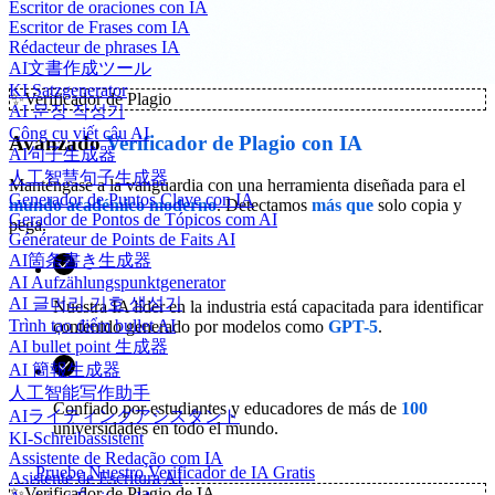
Escritor de oraciones con IA
Escritor de Frases com IA
Rédacteur de phrases IA
AI文書作成ツール
KI Satzgenerator
✨
Verificador de Plagio
AI 문장 작성기
Công cụ viết câu AI
Avanzado
Verificador de Plagio con IA
AI句子生成器
人工智慧句子生成器
Manténgase a la vanguardia con una herramienta diseñada para el
Generador de Puntos Clave con IA
mundo académico moderno
. Detectamos
más que
solo copia y
Gerador de Pontos de Tópicos com AI
pega.
Générateur de Points de Faits AI
AI箇条書き生成器
AI Aufzählungspunktgenerator
AI 글머리 기호 생성기
Nuestra IA líder en la industria está capacitada para identificar
Trình tạo điểm bullet AI
contenido generado por modelos como
GPT-5
.
AI bullet point 生成器
AI 簡報生成器
人工智能写作助手
Confiado por estudiantes y educadores de más de
100
AIライティングアシスタント
universidades en todo el mundo.
KI-Schreibassistent
Assistente de Redação com IA
Pruebe Nuestro Verificador de IA Gratis
Asistente de Escritura AI
✨
Verificador de Plagio de IA