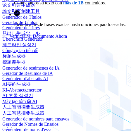
Comparamos su texto con
más de 1B
contenidos.
论文引言生成器
論文引言創建工具
Generador de Títulos
Gerador de Títulos
Identifica desde frases exactas hasta oraciones parafraseadas.
Générateur de Titres
見出し生成ツール
Verificar Mi Documento Ahora
Überschrift Generator
헤드라인 생성기
Công cụ tạo tiêu đề
标题生成器
標題產生器
Generador de resúmenes de IA
Gerador de Resumos de IA
Générateur d'abstraits AI
AI要約生成器
KI-Abstractgenerator
AI 초록 생성기
Máy tạo tóm tắt AI
人工智能摘要生成器
人工智慧摘要生成器
Generador de nombres para ensayos
Gerador de Nomes de Ensaios
Générateur de noms d'essai