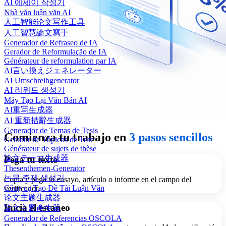
AI 에세이 작성기
Nhà văn luận văn AI
人工智能论文写作工具
人工智慧論文寫手
Generador de Refraseo de IA
Gerador de Reformulação de IA
Générateur de reformulation par IA
AI言い換えジェネレーター
AI Umschreibgenerator
AI 리워드 생성기
Máy Tạo Lại Văn Bản AI
AI重写生成器
AI 重新措辭生成器
Generador de Temas de Tesis
Comienza tu trabajo en
3 pasos sencillos
Gerador de Tópicos de Tese
Générateur de sujets de thèse
論文テーマ生成器
Pega tu texto
Thesenthemen-Generator
논문 주제 생성기
Copia y pega tu ensayo, artículo o informe en el campo del
Công cụ Tạo Đề Tài Luận Văn
verificador.
论文主题生成器
Inicia el escaneo
論文主題產生器
Generador de Referencias OSCOLA