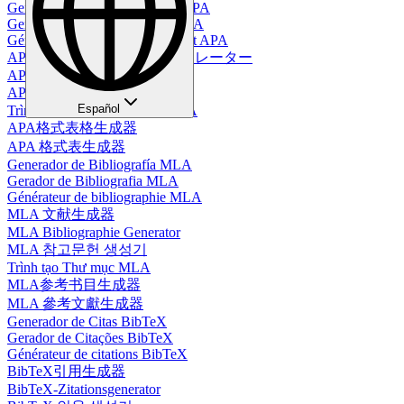
Generador de Tablas en Estilo APA
Gerador de Tabelas no Estilo APA
Générateur de tableaux au format APA
APAスタイルテーブルジェネレーター
APA-Tabellengenerator
APA 스타일 테이블 생성기
Español
Trình Tạo Bảng Định Dạng APA
APA格式表格生成器
APA 格式表生成器
Generador de Bibliografía MLA
Gerador de Bibliografia MLA
Générateur de bibliographie MLA
MLA 文献生成器
MLA Bibliographie Generator
MLA 참고문헌 생성기
Trình tạo Thư mục MLA
MLA参考书目生成器
MLA 參考文獻生成器
Generador de Citas BibTeX
Gerador de Citações BibTeX
Générateur de citations BibTeX
BibTeX引用生成器
BibTeX-Zitationsgenerator