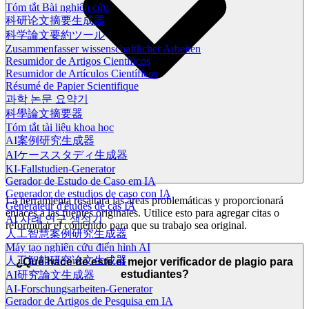
Tóm tắt Bài nghiên cứu
科研论文摘要生成器
科学論文要約ツール
Zusammenfasser wissenschaftlicher Arbeiten
Resumidor de Artigos Científicos
Resumidor de Artículos Científicos
Résumé de Papier Scientifique
과학 논문 요약기
科學論文摘要器
Tóm tắt tài liệu khoa học
AI案例研究生成器
AIケーススタディ生成器
KI-Fallstudien-Generator
Gerador de Estudo de Caso em IA
Generador de estudios de caso con IA
La herramienta resaltará las áreas problemáticas y proporcionará
Générateur d'études de cas IA
enlaces a las fuentes originales. Utilice esto para agregar citas o
AI 사례 연구 생성기
reformular el contenido para que su trabajo sea original.
人工智慧案例研究生成器
Máy tạo nghiên cứu điển hình AI
人工智能研究论文生成器
¿Qué hace de este el mejor verificador de plagio para
estudiantes?
AI研究論文生成器
AI-Forschungsarbeiten-Generator
Gerador de Artigos de Pesquisa em IA