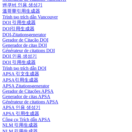
밴쿠버 인용 생성기
溫哥華引用生成器
Trình tạo trích dẫn Vancouver
DOI 引用生成器
DOI引用生成器
DOI-Zitationsgenerator
Gerador de Citação DOI
Generador de citas DOI
Générateur de citations DOI
DOI 인용 생성기
DOI 引用生成器
Trình tạo trích dẫn DOI
APSA 引文生成器
APSA引用生成器
APSA Zitationsgenerator
Gerador de Citações APSA
Generador de citas APSA
Générateur de citations APSA
APSA 인용 생성기
APSA 引用生成器
Công cụ Trích dẫn APSA
NLM 引用生成器
NLM 引用生成器