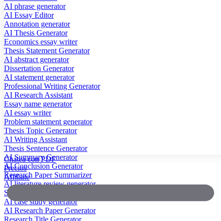
AI phrase generator
AI Essay Editor
Annotation generator
AI Thesis Generator
Economics essay writer
Thesis Statement Generator
AI abstract generator
Dissertation Generator
AI statement generator
Professional Writing Generator
AI Research Assistant
Essay name generator
AI essay writer
Problem statement generator
Thesis Topic Generator
AI Writing Assistant
Thesis Sentence Generator
AI Summary Generator
Chatea con PDF
AI Conclusion Generator
Precios
Research Paper Summarizer
Affiliate
AI literature review generator
Scientific Paper Summarizer
AI case study generator
AI Research Paper Generator
Research Title Generator