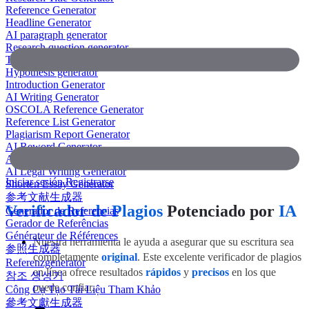
Reference Generator
Headline Generator
AI paragraph generator
Research question generator
Thesis paragraph generator
Hypothesis generator
Introduction Generator
AI Writing Generator
OSCOLA Reference Generator
Reference List Generator
Plagiarism Report Generator
AI Reword Generator
AI Bullet Point Generator
AI Legal Writing Generator
Iniciar sesión
Registrarse
Shorten Essay Generator
参考文献生成器
Verificador de Plagios
Potenciado por
IA
Generador de Referencias
Gerador de Referências
Générateur de Références
Nuestra herramienta le ayuda a asegurar que su escritura sea
参照生成器
completamente
original
. Este excelente verificador de plagios
Referenzgenerator
en línea ofrece resultados
rápidos
y
precisos
en los que
참조 생성기
puede confiar.
Công Cụ Tạo Tài Liệu Tham Khảo
參考文獻生成器