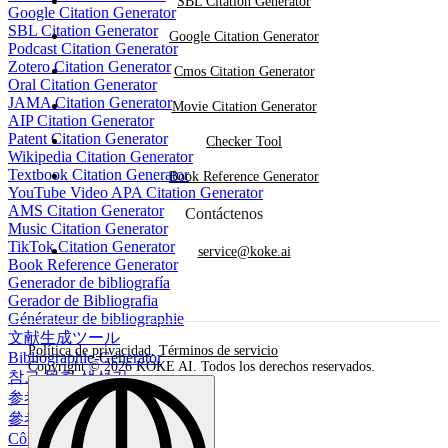
SBL Citation Generator
Google Citation Generator
SBL Citation Generator
Google Citation Generator
Podcast Citation Generator
Zotero Citation Generator
Cmos Citation Generator
Oral Citation Generator
JAMA Citation Generator
Movie Citation Generator
AIP Citation Generator
Patent Citation Generator
Checker Tool
Wikipedia Citation Generator
Textbook Citation Generator
Book Reference Generator
YouTube Video APA Citation Generator
AMS Citation Generator
Contáctenos
Music Citation Generator
TikTok Citation Generator
service@koke.ai
Book Reference Generator
Generador de bibliografía
Gerador de Bibliografia
Générateur de bibliographie
文献生成ツール
Política de privacidad
,
Términos de servicio
Bibliographie-Generator
Copyright © 2026 KOKE AI. Todos los derechos reservados.
참고 문헌 생성기
参考文献生成器
參考書目生成器
Công cụ tạo danh mục tài liệu