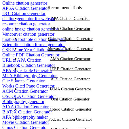
Online citation generator
Recommend Tools
APSA Citation Generator
DOI Citation Generator
citation generator for website
APA Citation Generator
resource citation generator
online image citation generator
MLA Citation Generator
Vancouver citation generator
Chicago Citation Generator
turabian footnote citation generator
Scientific citation format generator
Harvard Citation Generator
CSE Name Year Citation Generator
Online PDF Citation Generator
AMA Citation Generator
URL to APA Citation
Bluebook Citation Generator
IEEE Citation Generator
APA Style Table Generator
MLA Bibliography Generator
ACS Citation Generator
Cite Sources Generator
Works Cited Page Generator
JAMA Citation Generator
ACM Citation Generator
OSCOLA Citation Generator
Oral Citation Generator
Bibliography generator
AIAA Citation Generator
Zotero Citation Generator
BibTeX Citation Generator
APA bibliography maker
Podcast Citation Generator
Movie Citation Generator
Cmos Citation Generator