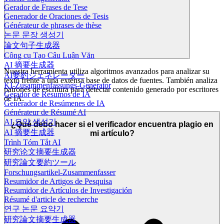
Gerador de Frases de Tese
Generador de Oraciones de Tesis
Générateur de phrases de thèse
논문 문장 생성기
論文句子生成器
Công cụ Tạo Câu Luận Văn
AI 摘要生成器
Nuestra herramienta utiliza algoritmos avanzados para analizar su
AI要約ジェネレーター
texto frente a una extensa base de datos de fuentes. También analiza
KI-Zusammenfassungs-Generator
patrones de escritura para detectar contenido generado por escritores
Gerador de Resumos de IA
de IA.
Generador de Resúmenes de IA
Générateur de Résumé AI
AI 요약 생성기
¿Qué debo hacer si el verificador encuentra plagio en
AI 摘要生成器
mi artículo?
Trình Tóm Tắt AI
研究论文摘要生成器
研究論文要約ツール
Forschungsartikel-Zusammenfasser
Resumidor de Artigos de Pesquisa
Resumidor de Artículos de Investigación
Résumé d'article de recherche
연구 논문 요약기
研究論文摘要生成器