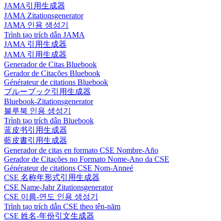
JAMA引用生成器
JAMA Zitationsgenerator
JAMA 인용 생성기
Trình tạo trích dẫn JAMA
JAMA 引用生成器
JAMA 引用生成器
Generador de Citas Bluebook
Gerador de Citações Bluebook
Générateur de citations Bluebook
ブルーブック引用生成器
Bluebook-Zitationsgenerator
블루북 인용 생성기
Trình tạo trích dẫn Bluebook
蓝皮书引用生成器
藍皮書引用生成器
Generador de citas en formato CSE Nombre-Año
Gerador de Citações no Formato Nome-Ano da CSE
Générateur de citations CSE Nom-Anneé
CSE 名称年形式引用生成器
CSE Name-Jahr Zitationsgenerator
CSE 이름-연도 인용 생성기
Trình tạo trích dẫn CSE theo tên-năm
CSE 姓名-年份引文生成器