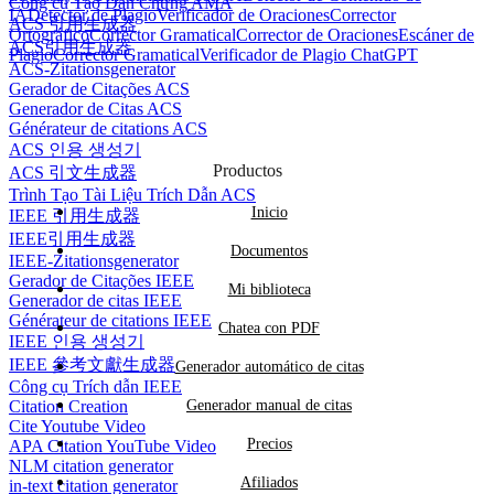
Công cụ Tạo Dẫn Chứng AMA
IA
Detector de Plagio
Verificador de Oraciones
Corrector
ACS 引用生成器
Ortográfico
Corrector Gramatical
Corrector de Oraciones
Escáner de
ACS引用生成器
Plagio
Corrector Gramatical
Verificador de Plagio ChatGPT
ACS-Zitationsgenerator
Gerador de Citações ACS
Generador de Citas ACS
Générateur de citations ACS
ACS 인용 생성기
Productos
ACS 引文生成器
Trình Tạo Tài Liệu Trích Dẫn ACS
Inicio
IEEE 引用生成器
IEEE引用生成器
Documentos
IEEE-Zitationsgenerator
Gerador de Citações IEEE
Mi biblioteca
Generador de citas IEEE
Générateur de citations IEEE
Chatea con PDF
IEEE 인용 생성기
IEEE 參考文獻生成器
Generador automático de citas
Công cụ Trích dẫn IEEE
Citation Creation
Generador manual de citas
Cite Youtube Video
Precios
APA Citation YouTube Video
NLM citation generator
Afiliados
in-text citation generator