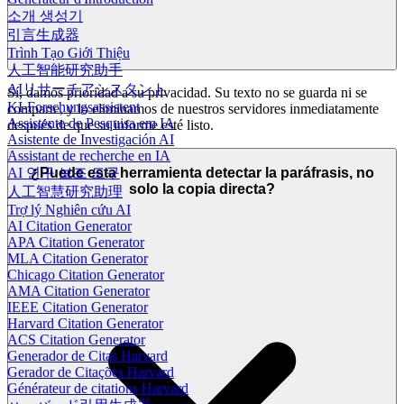
소개 생성기
引言生成器
Trình Tạo Giới Thiệu
人工智能研究助手
AIリサーチアシスタント
Sí, damos prioridad a su privacidad. Su texto no se guarda ni se
KI-Forschungsassistent
comparte, y lo eliminamos de nuestros servidores inmediatamente
Assistente de Pesquisa em IA
después de que su informe esté listo.
Asistente de Investigación AI
Assistant de recherche en IA
¿Puede esta herramienta detectar la paráfrasis, no
AI 연구 보조 도구
solo la copia directa?
人工智慧研究助理
Trợ lý Nghiên cứu AI
AI Citation Generator
APA Citation Generator
MLA Citation Generator
Chicago Citation Generator
AMA Citation Generator
IEEE Citation Generator
Harvard Citation Generator
ACS Citation Generator
Generador de Citas Harvard
Gerador de Citações Harvard
Générateur de citations Harvard