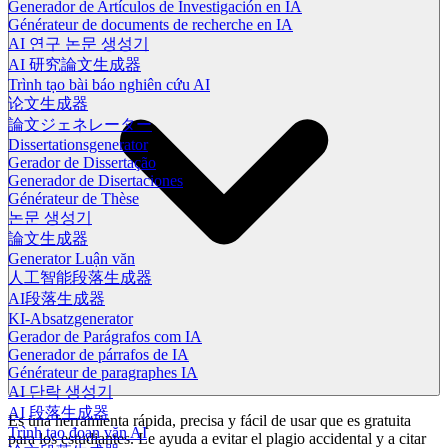
Generador de Artículos de Investigación en IA
Générateur de documents de recherche en IA
AI 연구 논문 생성기
AI 研究論文生成器
Trình tạo bài báo nghiên cứu AI
论文生成器
論文ジェネレーター
Dissertationsgenerator
Gerador de Dissertação
Generador de Disertaciones
Générateur de Thèse
논문 생성기
論文生成器
Generator Luận văn
人工智能段落生成器
AI段落生成器
KI-Absatzgenerator
Gerador de Parágrafos com IA
Generador de párrafos de IA
Générateur de paragraphes IA
AI 단락 생성기
AI 段落生成器
Es una herramienta rápida, precisa y fácil de usar que es gratuita
Trình tạo đoạn văn AI
para los estudiantes. Le ayuda a evitar el plagio accidental y a citar