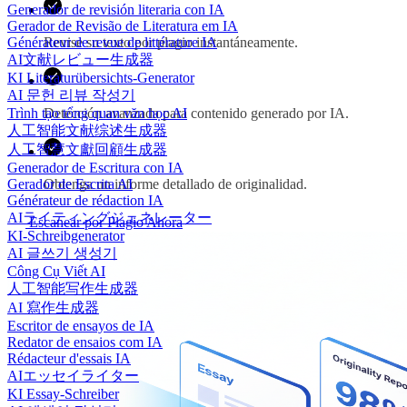
Generador de revisión literaria con IA
Gerador de Revisão de Literatura em IA
Générateur de revue de littérature IA
Revise su texto por plagio instantáneamente.
AI文献レビュー生成器
KI Literaturübersichts-Generator
AI 문헌 리뷰 작성기
Trình tạo tổng quan văn học AI
Detección avanzada para contenido generado por IA.
人工智能文献综述生成器
人工智慧文獻回顧生成器
Generador de Escritura con IA
Gerador de Escrita AI
Obtenga un informe detallado de originalidad.
Générateur de rédaction IA
AIライティングジェネレーター
Escanear por Plagio Ahora
KI-Schreibgenerator
AI 글쓰기 생성기
Công Cụ Viết AI
人工智能写作生成器
AI 寫作生成器
Escritor de ensayos de IA
Redator de ensaios com IA
Rédacteur d'essais IA
AIエッセイライター
KI Essay-Schreiber