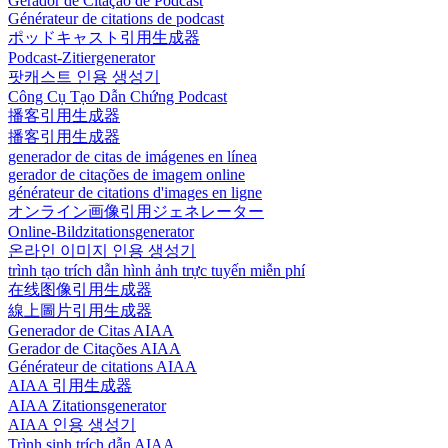
Gerador de Citação de Podcast
Générateur de citations de podcast
ポッドキャスト引用生成器
Podcast-Zitiergenerator
팟캐스트 인용 생성기
Công Cụ Tạo Dẫn Chứng Podcast
播客引用生成器
播客引用生成器
generador de citas de imágenes en línea
gerador de citações de imagem online
générateur de citations d'images en ligne
オンライン画像引用ジェネレーター
Online-Bildzitationsgenerator
온라인 이미지 인용 생성기
trình tạo trích dẫn hình ảnh trực tuyến miễn phí
在线图像引用生成器
線上圖片引用生成器
Generador de Citas AIAA
Gerador de Citações AIAA
Générateur de citations AIAA
AIAA 引用生成器
AIAA Zitationsgenerator
AIAA 인용 생성기
Trình sinh trích dẫn AIAA