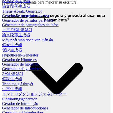
论文段落生成器
fuentes correctamente para mejorar su escritura.
論文段落生成器
Thesis-Absatz-Generator
¿Está mi información segura y privada al usar esta
Gerador de parágrafos de tese
herramienta?
Generador de párrafos para tesis
Générateur de paragraphes de thèse
논문 단락 생성기
論文段落生成器
Máy phát sinh đoạn văn luận án
假设生成器
仮説生成器
Hypothesen-Generator
Gerador de Hipóteses
Generador de hipótesis
Générateur d'hypothèses
가설 생성기
假設生成器
Trình tạo giả thuyết
引言生成器
イントロダクションジェネレーター
Einführungsgenerator
Gerador de Introdução
Generador de Introducciones
Générateur d'Introduction