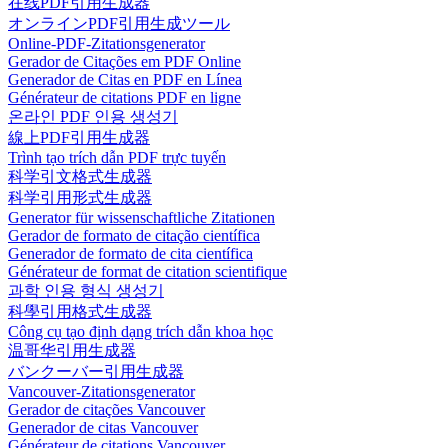
在线PDF引用生成器
オンラインPDF引用生成ツール
Online-PDF-Zitationsgenerator
Gerador de Citações em PDF Online
Generador de Citas en PDF en Línea
Générateur de citations PDF en ligne
온라인 PDF 인용 생성기
線上PDF引用生成器
Trình tạo trích dẫn PDF trực tuyến
科学引文格式生成器
科学引用形式生成器
Generator für wissenschaftliche Zitationen
Gerador de formato de citação científica
Generador de formato de cita científica
Générateur de format de citation scientifique
과학 인용 형식 생성기
科學引用格式生成器
Công cụ tạo định dạng trích dẫn khoa học
温哥华引用生成器
バンクーバー引用生成器
Vancouver-Zitationsgenerator
Gerador de citações Vancouver
Generador de citas Vancouver
Générateur de citations Vancouver