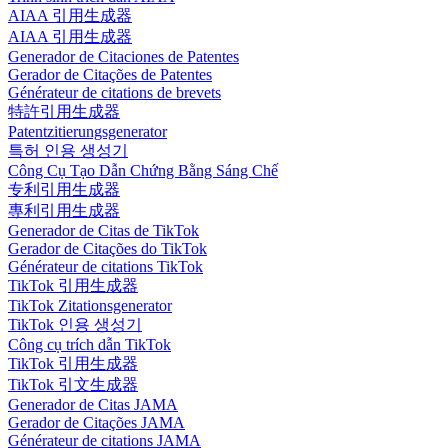
AIAA 引用生成器
AIAA 引用生成器
Generador de Citaciones de Patentes
Gerador de Citações de Patentes
Générateur de citations de brevets
特許引用生成器
Patentzitierungsgenerator
특허 인용 생성기
Công Cụ Tạo Dẫn Chứng Bằng Sáng Chế
专利引用生成器
專利引用生成器
Generador de Citas de TikTok
Gerador de Citações do TikTok
Générateur de citations TikTok
TikTok 引用生成器
TikTok Zitationsgenerator
TikTok 인용 생성기
Công cụ trích dẫn TikTok
TikTok 引用生成器
TikTok 引文生成器
Generador de Citas JAMA
Gerador de Citações JAMA
Générateur de citations JAMA