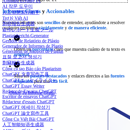
Assistant Écriture IA
AI 작문 도우미
Informes
Claros
y
Accionables
人工智慧寫作助手
Trợ lý Viết AI
Nuestros informes son
sencillos
de entender, ayudándote a resolver
剽窃报告生成器
cualquier problema
rápidamente
y
de manera eficiente
.
盗作レポート生成ツール
Plagiatsbericht-Generator
Gerador de Relatório de Plágio
Generador de Informes de Plagio
Obtén un
porcentaje
claro que muestra cuánto de tu texto es
Générateur de Rapport de Plagiat
original
.
표절 보고서 생성기
剽竊報告生成器
Công cụ tạo Báo cáo Plagiarism
ChatGPT 文章写作工具
Mira los
pasajes destacados
y enlaces directos a las
fuentes
ChatGPTエッセイライター
originales
para una
cita fácil
.
ChatGPT Essay Writer
Redator de Ensaios ChatGPT
Obtén Tu Informe Gratis
Escritor de ensayos ChatGPT
Rédacteur d'essais ChatGPT
ChatGPT 에세이 작성기
ChatGPT 論文寫作工具
Công Cụ Viết Bài ChatGPT
人工智能短语生成器