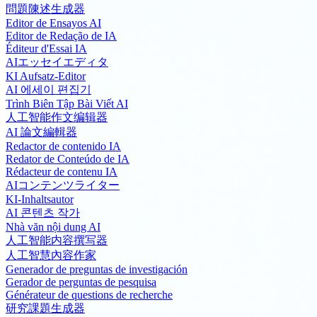
問題陳述生成器
Editor de Ensayos AI
Editor de Redação de IA
Éditeur d'Essai IA
AIエッセイエディタ
KI Aufsatz-Editor
AI 에세이 편집기
Trình Biên Tập Bài Viết AI
人工智能作文编辑器
AI 論文編輯器
Redactor de contenido IA
Redator de Conteúdo de IA
Rédacteur de contenu IA
AIコンテンツライター
KI-Inhaltsautor
AI 콘텐츠 작가
Nhà văn nội dung AI
人工智能内容撰写器
人工智慧內容作家
Generador de preguntas de investigación
Gerador de perguntas de pesquisa
Générateur de questions de recherche
研究課題生成器