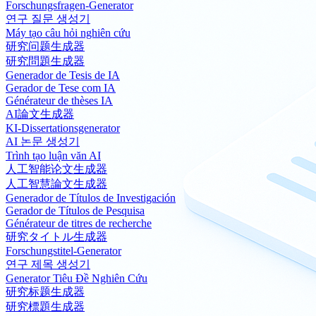
Forschungsfragen-Generator
연구 질문 생성기
Máy tạo câu hỏi nghiên cứu
研究问题生成器
研究問題生成器
Generador de Tesis de IA
Gerador de Tese com IA
Générateur de thèses IA
AI論文生成器
KI-Dissertationsgenerator
AI 논문 생성기
Trình tạo luận văn AI
人工智能论文生成器
人工智慧論文生成器
Generador de Títulos de Investigación
Gerador de Títulos de Pesquisa
Générateur de titres de recherche
研究タイトル生成器
Forschungstitel-Generator
연구 제목 생성기
Generator Tiêu Đề Nghiên Cứu
研究标题生成器
研究標題生成器