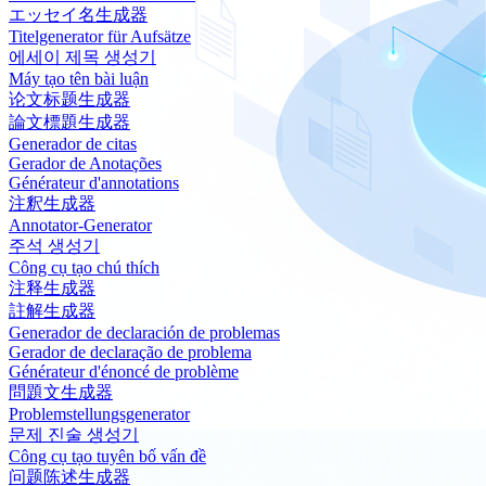
エッセイ名生成器
Titelgenerator für Aufsätze
에세이 제목 생성기
Máy tạo tên bài luận
论文标题生成器
論文標題生成器
Generador de citas
Gerador de Anotações
Générateur d'annotations
注釈生成器
Annotator-Generator
주석 생성기
Công cụ tạo chú thích
注释生成器
註解生成器
Generador de declaración de problemas
Gerador de declaração de problema
Générateur d'énoncé de problème
問題文生成器
Problemstellungsgenerator
문제 진술 생성기
Công cụ tạo tuyên bố vấn đề
问题陈述生成器