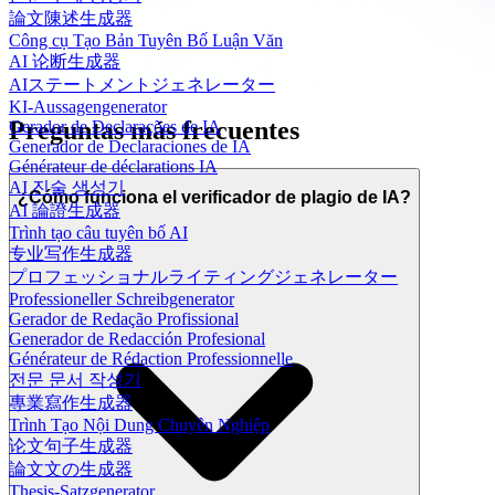
論文陳述生成器
Công cụ Tạo Bản Tuyên Bố Luận Văn
AI 论断生成器
AIステートメントジェネレーター
KI-Aussagengenerator
Preguntas más frecuentes
Gerador de Declarações de IA
Generador de Declaraciones de IA
Générateur de déclarations IA
AI 진술 생성기
¿Cómo funciona el verificador de plagio de IA?
AI 論證生成器
Trình tạo câu tuyên bố AI
专业写作生成器
プロフェッショナルライティングジェネレーター
Professioneller Schreibgenerator
Gerador de Redação Profissional
Generador de Redacción Profesional
Générateur de Rédaction Professionnelle
전문 문서 작성기
專業寫作生成器
Trình Tạo Nội Dung Chuyên Nghiệp
论文句子生成器
論文文の生成器
Thesis-Satzgenerator