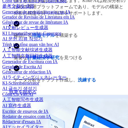
値する経済学論文に変換します。Koke AIは経済分析の
Công Cụ Tạo Tài Liệu Tham Khảo
參考文獻生成器
ための専用プラットフォームであり、モデルの構築と
Generador de revisión literaria con IA
分析の精度を持った執筆をサポートします。
Gerador de Revisão de Literatura em IA
Générateur de revue de littérature IA
AI文献レビュー生成器
KI Literaturübersichts-Generator
確固たる
理論モデル
を構築する
AI 문헌 리뷰 작성기
Trình tạo tổng quan văn học AI
人工智能文献综述生成器
人工智慧文獻回顧生成器
重要な
計量経済学研究
を見つける
Generador de Escritura con IA
Gerador de Escrita AI
Générateur de rédaction IA
AIライティングジェネレーター
データ分析をドラフト作成し、
洗練する
KI-Schreibgenerator
AI 글쓰기 생성기
執筆を始める
Công Cụ Viết AI
人工智能写作生成器
AI 寫作生成器
Escritor de ensayos de IA
Redator de ensaios com IA
Rédacteur d'essais IA
AIエッセイライター