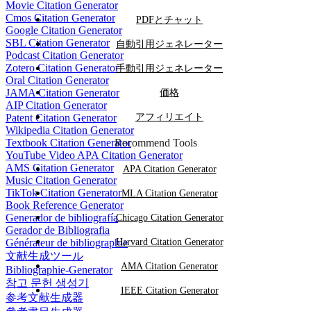
Movie Citation Generator
Cmos Citation Generator
PDFとチャット
Google Citation Generator
SBL Citation Generator
自動引用ジェネレーター
Podcast Citation Generator
Zotero Citation Generator
手動引用ジェネレーター
Oral Citation Generator
JAMA Citation Generator
価格
AIP Citation Generator
Patent Citation Generator
アフィリエイト
Wikipedia Citation Generator
Textbook Citation Generator
Recommend Tools
YouTube Video APA Citation Generator
AMS Citation Generator
APA Citation Generator
Music Citation Generator
TikTok Citation Generator
MLA Citation Generator
Book Reference Generator
Generador de bibliografía
Chicago Citation Generator
Gerador de Bibliografia
Générateur de bibliographie
Harvard Citation Generator
文献生成ツール
AMA Citation Generator
Bibliographie-Generator
참고 문헌 생성기
IEEE Citation Generator
参考文献生成器