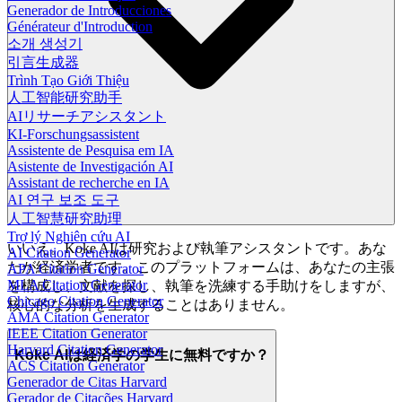
Generador de Introducciones
Générateur d'Introduction
소개 생성기
引言生成器
Trình Tạo Giới Thiệu
人工智能研究助手
AIリサーチアシスタント
KI-Forschungsassistent
Assistente de Pesquisa em IA
Asistente de Investigación AI
Assistant de recherche en IA
AI 연구 보조 도구
人工智慧研究助理
Trợ lý Nghiên cứu AI
いいえ。Koke AIは研究および執筆アシスタントです。あな
AI Citation Generator
たが経済学者です。このプラットフォームは、あなたの主張
APA Citation Generator
MLA Citation Generator
を構成し、文献を探し、執筆を洗練する手助けをしますが、
Chicago Citation Generator
核心的な分析を生成することはありません。
AMA Citation Generator
IEEE Citation Generator
Harvard Citation Generator
Koke AIは経済学の学生に無料ですか？
ACS Citation Generator
Generador de Citas Harvard
Gerador de Citações Harvard