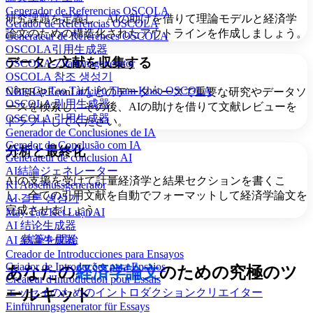
Generador de Referencias OSCOLA
研究課題を定義し、AIの助けを借りて理論モデルと経済学
Gerador de Referências OSCOLA
論文のための構造化されたアウトラインを作成しましょう。
Générateur de Références OSCOLA
OSCOLA引用生成器
データと文献を収集する
OSCOLA-Zitationsgenerator
OSCOLA 참조 생성기
Công Cụ Tạo Tài Liệu Tham Khảo OSCOLA
NBERやEconLitなどのデータベースで重要な研究やデータソ
OSCOLA 引用生成器
ースを検索し、その後、AIの助けを借りて文献レビューを
OSCOLA 引用生成器
ドラフトしてください。
Generador de Conclusiones de IA
Gerador de Conclusão com IA
分析と最終化
Générateur de conclusion AI
AI結論ジェネレーター
AIの支援を受けて計量経済学と結果セクションを書くこ
KI Abschlussgenerator
し、全ての引用文献を自動でフォーマットして経済学論文を
AI 결론 생성기
完成させましょう。
Máy Tạo Kết Luận AI
AI 结论生成器
執筆を開始
AI 結論生成器
Creador de Introducciones para Ensayos
Criador de Introduções para Ensaios
あなたの
経済学論文
のための究極のツ
Créateur d'Introduction pour Essais
ールキット
エッセイのためのイントロダクションクリエイター
Einführungsgenerator für Essays