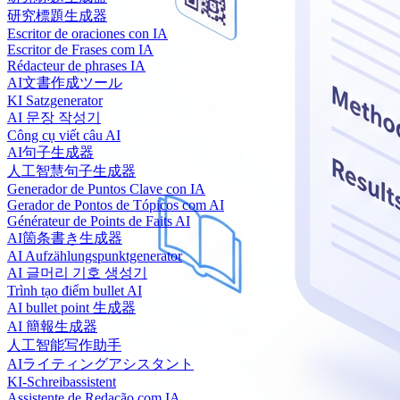
研究標題生成器
Escritor de oraciones con IA
Escritor de Frases com IA
Rédacteur de phrases IA
AI文書作成ツール
KI Satzgenerator
AI 문장 작성기
Công cụ viết câu AI
AI句子生成器
人工智慧句子生成器
Generador de Puntos Clave con IA
Gerador de Pontos de Tópicos com AI
Générateur de Points de Faits AI
AI箇条書き生成器
AI Aufzählungspunktgenerator
AI 글머리 기호 생성기
Trình tạo điểm bullet AI
AI bullet point 生成器
AI 簡報生成器
人工智能写作助手
AIライティングアシスタント
KI-Schreibassistent
Assistente de Redação com IA