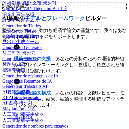
에세이를 위한 소개 생성기
✨
経済学論文
Người Tạo Giới Thiệu cho Bài Tiết
论文引言生成器
AI駆動の
モデルとフレームワーク
ビルダー
論文引言創建工具
Generador de Títulos
堅牢なモデルは、強力な経済学論文の基盤です。我々はあな
Gerador de Títulos
Générateur de Titres
たがそれを構築するのをサポートします。
見出し生成ツール
Überschrift Generator
헤드라인 생성기
理論モデルの支援
：あなたの分析のための理論的枠組
Công cụ tạo tiêu đề
标题生成器
みをブレインストーミングし、整理し、確立された経
標題產生器
済原則に結び付けます。
Generador de resúmenes de IA
Gerador de Resumos de IA
Générateur d'abstraits AI
AI要約生成器
論理的な論文構成
：あなたの序論、文献レビュー、モ
KI-Abstractgenerator
デル、データ、結果、結論を整理する明確なアウトラ
AI 초록 생성기
インを生成します。
Máy tạo tóm tắt AI
人工智能摘要生成器
執筆を開始
人工智慧摘要生成器
Generador de nombres para ensayos