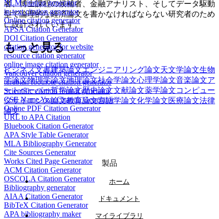
NLM citation generator
者、博士課程の候補者、金融アナリスト、そしてデータ駆動
in-text citation generator
型で論理的な経済論文を書かなければならない研究者のため
Online citation generator
に設計されています。
APSA Citation Generator
DOI Citation Generator
もっと見る
citation generator for website
resource citation generator
online image citation generator
ビジネス文書
建築論文
エンジニアリング論文
天文学論文
生物
Vancouver citation generator
学論文
物理学論文
地理論文
社会学論文
心理学論文
音楽論文
ア
turabian footnote citation generator
ートペーパー
哲学論文
歴史論文
文献論文
薬学論文
コンピュー
Scientific citation format generator
CSE Name Year Citation Generator
タサイエンス論文
教育論文
言語学論文
化学論文
医療論文
法律
Online PDF Citation Generator
論文
URL to APA Citation
Bluebook Citation Generator
APA Style Table Generator
MLA Bibliography Generator
Cite Sources Generator
Works Cited Page Generator
製品
ACM Citation Generator
OSCOLA Citation Generator
ホーム
Bibliography generator
AIAA Citation Generator
ドキュメント
BibTeX Citation Generator
APA bibliography maker
マイライブラリ