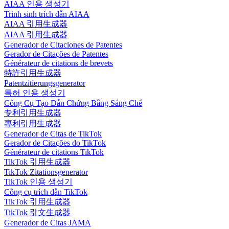
AIAA 인용 생성기
Trình sinh trích dẫn AIAA
AIAA 引用生成器
AIAA 引用生成器
Generador de Citaciones de Patentes
Gerador de Citações de Patentes
Générateur de citations de brevets
特許引用生成器
Patentzitierungsgenerator
특허 인용 생성기
Công Cụ Tạo Dẫn Chứng Bằng Sáng Chế
专利引用生成器
專利引用生成器
Generador de Citas de TikTok
Gerador de Citações do TikTok
Générateur de citations TikTok
TikTok 引用生成器
TikTok Zitationsgenerator
TikTok 인용 생성기
Công cụ trích dẫn TikTok
TikTok 引用生成器
TikTok 引文生成器
Generador de Citas JAMA