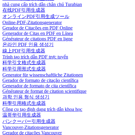
nhà cung cấp trích dẫn chân chú Turabian
在线PDF引用生成器
オンラインPDF引用生成ツール
Online-PDF-Zitationsgenerator
Gerador de Citações em PDF Online
Generador de Citas en PDF en Línea
Générateur de citations PDF en ligne
온라인 PDF 인용 생성기
線上PDF引用生成器
Trình tạo trích dẫn PDF trực tuyến
科学引文格式生成器
科学引用形式生成器
Generator für wissenschaftliche Zitationen
Gerador de formato de citação científica
Generador de formato de cita científica
Générateur de format de citation scientifique
과학 인용 형식 생성기
科學引用格式生成器
Công cụ tạo định dạng trích dẫn khoa học
温哥华引用生成器
バンクーバー引用生成器
Vancouver-Zitationsgenerator
Gerador de citações Vancouver