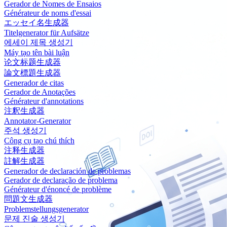
Gerador de Nomes de Ensaios
Générateur de noms d'essai
エッセイ名生成器
Titelgenerator für Aufsätze
에세이 제목 생성기
Máy tạo tên bài luận
论文标题生成器
論文標題生成器
Generador de citas
Gerador de Anotações
Générateur d'annotations
注釈生成器
Annotator-Generator
주석 생성기
Công cụ tạo chú thích
注释生成器
註解生成器
Generador de declaración de problemas
Gerador de declaração de problema
Générateur d'énoncé de problème
問題文生成器
Problemstellungsgenerator
문제 진술 생성기