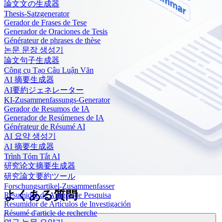
論文文の生成器
Thesis-Satzgenerator
Gerador de Frases de Tese
Generador de Oraciones de Tesis
Générateur de phrases de thèse
논문 문장 생성기
論文句子生成器
Công cụ Tạo Câu Luận Văn
AI 摘要生成器
AI要約ジェネレーター
KI-Zusammenfassungs-Generator
Gerador de Resumos de IA
Generador de Resúmenes de IA
Générateur de Résumé AI
AI 요약 생성기
AI 摘要生成器
Trình Tóm Tắt AI
研究论文摘要生成器
研究論文要約ツール
Forschungsartikel-Zusammenfasser
よくある質問
Resumidor de Artigos de Pesquisa
Resumidor de Artículos de Investigación
Résumé d'article de recherche