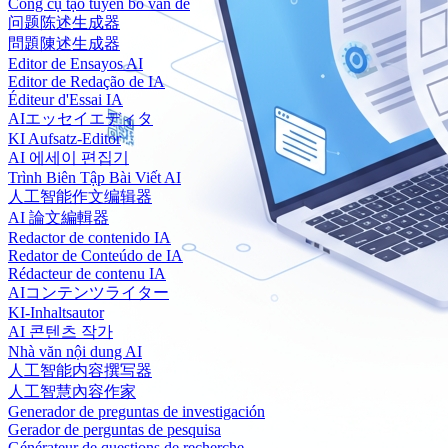
Công cụ tạo tuyên bố vấn đề
问题陈述生成器
問題陳述生成器
Editor de Ensayos AI
Editor de Redação de IA
Éditeur d'Essai IA
AIエッセイエディタ
KI Aufsatz-Editor
AI 에세이 편집기
Trình Biên Tập Bài Viết AI
人工智能作文编辑器
AI 論文編輯器
Redactor de contenido IA
Redator de Conteúdo de IA
Rédacteur de contenu IA
AIコンテンツライター
KI-Inhaltsautor
AI 콘텐츠 작가
Nhà văn nội dung AI
人工智能内容撰写器
人工智慧內容作家
Generador de preguntas de investigación
Gerador de perguntas de pesquisa
Générateur de questions de recherche