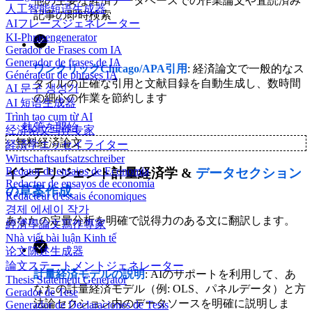
他の主要な経済データベースでの作業論文や査読済み
人工智能短语生成器
記事の即時検索
AIフレーズジェネレーター
KI-Phrasengenerator
Gerador de Frases com IA
Generador de frases de IA
ワンクリックChicago/APA引用
: 経済論文で一般的なス
Générateur de phrases IA
タイルの正確な引用と文献目録を自動生成し、数時間
AI 문구 생성기
の細心の作業を節約します
AI 短语生成器
Trình tạo cụm từ AI
執筆を開始
经济论文写作专家
✨
無料経済論文
経済学エッセイライター
Wirtschaftsaufsatzschreiber
Redator de ensaios de Economia
インテリジェント計量経済学 &
データセクション
Redactor de ensayos de economía
の草案作成
Rédacteur d'essais économiques
경제 에세이 작가
あなたの定量分析を明確で説得力のある文に翻訳します。
經濟學論文寫作專家
Nhà viết bài luận Kinh tế
论文陈述生成器
論文ステートメントジェネレーター
計量経済モデルの説明
: AIのサポートを利用して、あ
Thesis Statement Generator
なたの計量経済モデル（例: OLS、パネルデータ）と方
Gerador de Tese
法論セクション内のデータソースを明確に説明しま
Generador de Declaraciones de Tesis