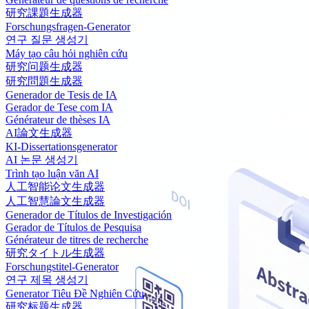
研究課題生成器
Forschungsfragen-Generator
연구 질문 생성기
Máy tạo câu hỏi nghiên cứu
研究问题生成器
研究問題生成器
Generador de Tesis de IA
Gerador de Tese com IA
Générateur de thèses IA
AI論文生成器
KI-Dissertationsgenerator
AI 논문 생성기
Trình tạo luận văn AI
人工智能论文生成器
人工智慧論文生成器
Generador de Títulos de Investigación
Gerador de Títulos de Pesquisa
Générateur de titres de recherche
研究タイトル生成器
Forschungstitel-Generator
연구 제목 생성기
Generator Tiêu Đề Nghiên Cứu
研究标题生成器