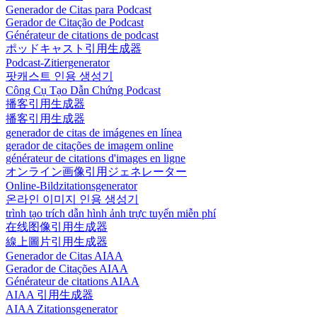
Generador de Citas para Podcast
Gerador de Citação de Podcast
Générateur de citations de podcast
ポッドキャスト引用生成器
Podcast-Zitiergenerator
팟캐스트 인용 생성기
Công Cụ Tạo Dẫn Chứng Podcast
播客引用生成器
播客引用生成器
generador de citas de imágenes en línea
gerador de citações de imagem online
générateur de citations d'images en ligne
オンライン画像引用ジェネレーター
Online-Bildzitationsgenerator
온라인 이미지 인용 생성기
trình tạo trích dẫn hình ảnh trực tuyến miễn phí
在线图像引用生成器
線上圖片引用生成器
Generador de Citas AIAA
Gerador de Citações AIAA
Générateur de citations AIAA
AIAA 引用生成器
AIAA Zitationsgenerator