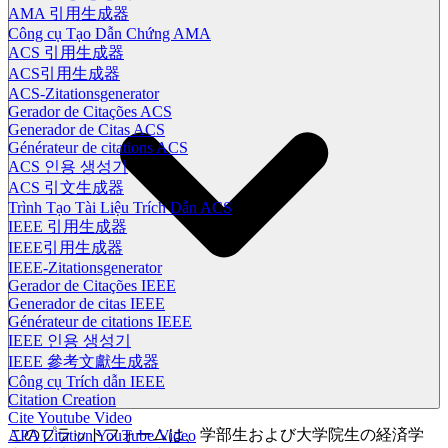
AMA 引用生成器
Công cụ Tạo Dẫn Chứng AMA
ACS 引用生成器
ACS引用生成器
ACS-Zitationsgenerator
Gerador de Citações ACS
Generador de Citas ACS
Générateur de citations ACS
ACS 인용 생성기
ACS 引文生成器
Trình Tạo Tài Liệu Trích Dẫn ACS
IEEE 引用生成器
IEEE引用生成器
IEEE-Zitationsgenerator
Gerador de Citações IEEE
Generador de citas IEEE
Générateur de citations IEEE
IEEE 인용 생성기
IEEE 參考文獻生成器
Công cụ Trích dẫn IEEE
Citation Creation
Cite Youtube Video
このプラットフォームは、学部生および大学院生の経済学
APA Citation YouTube Video