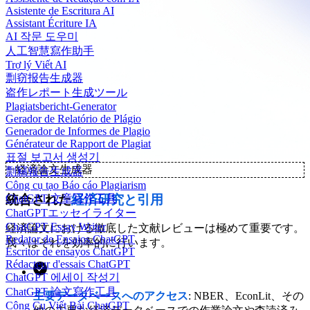
Asistente de Escritura AI
Assistant Écriture IA
AI 작문 도우미
人工智慧寫作助手
Trợ lý Viết AI
剽窃报告生成器
盗作レポート生成ツール
Plagiatsbericht-Generator
Gerador de Relatório de Plágio
Generador de Informes de Plagio
Générateur de Rapport de Plagiat
표절 보고서 생성기
✨
経済論文生成器
剽竊報告生成器
Công cụ tạo Báo cáo Plagiarism
統合された
経済研究と引用
ChatGPT 文章写作工具
ChatGPTエッセイライター
ChatGPT Essay Writer
経済論文における徹底した文献レビューは極めて重要です。
Redator de Ensaios ChatGPT
我々はそれを効率的に行います。
Escritor de ensayos ChatGPT
Rédacteur d'essais ChatGPT
ChatGPT 에세이 작성기
ChatGPT 論文寫作工具
主要データベースへのアクセス
: NBER、EconLit、その
Công Cụ Viết Bài ChatGPT