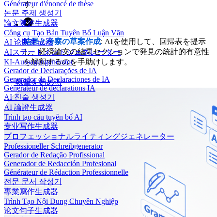
Générateur d'énoncé de thèse
す。
논문 주제 생성기
論文陳述生成器
Công cụ Tạo Bản Tuyên Bố Luận Văn
結果と考察の草案作成
: AIを使用して、回帰表を提示
AI 论断生成器
し、経済論文の結果セクションで発見の統計的有意性
AIステートメントジェネレーター
を解釈するのを手助けします。
KI-Aussagengenerator
Gerador de Declarações de IA
Generador de Declaraciones de IA
執筆を始める
Générateur de déclarations IA
AI 진술 생성기
AI 論證生成器
Trình tạo câu tuyên bố AI
专业写作生成器
プロフェッショナルライティングジェネレーター
Professioneller Schreibgenerator
Gerador de Redação Profissional
Generador de Redacción Profesional
Générateur de Rédaction Professionnelle
전문 문서 작성기
專業寫作生成器
Trình Tạo Nội Dung Chuyên Nghiệp
论文句子生成器