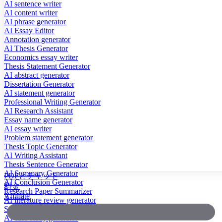
AI sentence writer
AI content writer
AI phrase generator
AI Essay Editor
Annotation generator
AI Thesis Generator
Economics essay writer
Thesis Statement Generator
AI abstract generator
Dissertation Generator
AI statement generator
Professional Writing Generator
AI Research Assistant
Essay name generator
AI essay writer
Problem statement generator
Thesis Topic Generator
AI Writing Assistant
Thesis Sentence Generator
AI Summary Generator
PDFとチャット
AI Conclusion Generator
料金
Research Paper Summarizer
Affiliate
AI literature review generator
Scientific Paper Summarizer
AI case study generator