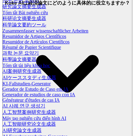
연구 논문 요약기
Koke AIは経済論文にどのように具体的に役立ちますか？
研究論文摘要生成器
Tóm tắt Bài nghiên cứu
科研论文摘要生成器
科学論文要約ツール
Zusammenfasser wissenschaftlicher Arbeiten
Resumidor de Artigos Científicos
Resumidor de Artículos Científicos
Résumé de Papier Scientifique
과학 논문 요약기
科學論文摘要器
Tóm tắt tài liệu khoa học
AI案例研究生成器
AIケーススタディ生成器
KI-Fallstudien-Generator
Gerador de Estudo de Caso em IA
Generador de estudios de caso con IA
Générateur d'études de cas IA
AI 사례 연구 생성기
人工智慧案例研究生成器
Máy tạo nghiên cứu điển hình AI
人工智能研究论文生成器
AI研究論文生成器