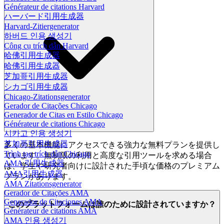
Générateur de citations Harvard
ハーバード引用生成器
Harvard-Zitiergenerator
하버드 인용 생성기
Công cụ trích dẫn Harvard
哈佛引用生成器
哈佛引用生成器
芝加哥引用生成器
シカゴ引用生成器
Chicago-Zitationsgenerator
Gerador de Citações Chicago
Generador de Citas en Estilo Chicago
Générateur de citations Chicago
시카고 인용 생성기
芝加哥引用生成器
多くの基本機能にアクセスできる強力な無料プランを提供し
Trình tạo trích dẫn Chicago
ています。無制限の利用と高度な引用ツールを求める場合
AMA 引用生成器
は、学生や研究者向けに設計された手頃な価格のプレミアム
AMA引用生成器
プランがあります。
AMA Zitationsgenerator
Gerador de Citações AMA
Generador de Citaciones AMA
このプラットフォームは誰のために設計されていますか？
Générateur de citations AMA
AMA 인용 생성기