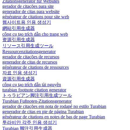
Zitationsgenerator für Websites
gerador de citações para site
generador de citas para website
générateur de citations pour site web
웹사이트용 인용 생성기
網站引用生成器
công cụ tạo trích dẫn cho trang web
资源引用生成器
リソース引用生成ツール
Ressourcenzitationsgenerator
gerador de citações de recursos
generador de citas de recursos
générateur de citations de ressources
자료 인용 생성기
資源引用生成器
công cụ tạo trích dẫn tài nguyên
turabian footnote citation generator
トゥラビアン脚注引用生成ツール
Turabian Fußnoten-Zitationsgenerator
gerador de citações em nota de rodapé no estilo Turabian
generador de citas en pie de página Turabian
générateur de citations en notes de bas de page Turabian
투라비안 각주 인용 생성기
Turabian 脚注引用生成器