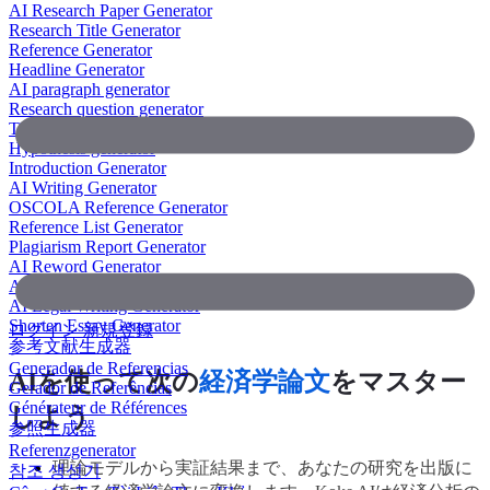
AI Research Paper Generator
Research Title Generator
Reference Generator
Headline Generator
AI paragraph generator
Research question generator
Thesis paragraph generator
Hypothesis generator
Introduction Generator
AI Writing Generator
OSCOLA Reference Generator
Reference List Generator
Plagiarism Report Generator
AI Reword Generator
AI Bullet Point Generator
AI Legal Writing Generator
Shorten Essay Generator
ログイン
新規登録
参考文献生成器
Generador de Referencias
AIを使って次の
経済学論文
をマスター
Gerador de Referências
Générateur de Références
しよう
参照生成器
Referenzgenerator
理論モデルから実証結果まで、あなたの研究を出版に
참조 생성기