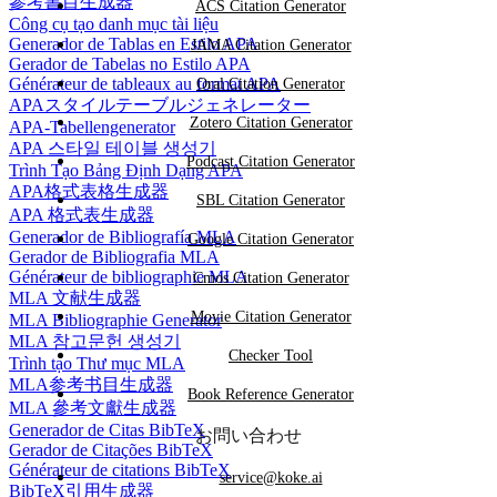
參考書目生成器
ACS Citation Generator
Công cụ tạo danh mục tài liệu
Generador de Tablas en Estilo APA
JAMA Citation Generator
Gerador de Tabelas no Estilo APA
Générateur de tableaux au format APA
Oral Citation Generator
APAスタイルテーブルジェネレーター
Zotero Citation Generator
APA-Tabellengenerator
APA 스타일 테이블 생성기
Podcast Citation Generator
Trình Tạo Bảng Định Dạng APA
APA格式表格生成器
SBL Citation Generator
APA 格式表生成器
Generador de Bibliografía MLA
Google Citation Generator
Gerador de Bibliografia MLA
Générateur de bibliographie MLA
Cmos Citation Generator
MLA 文献生成器
Movie Citation Generator
MLA Bibliographie Generator
MLA 참고문헌 생성기
Checker Tool
Trình tạo Thư mục MLA
MLA参考书目生成器
Book Reference Generator
MLA 參考文獻生成器
Generador de Citas BibTeX
お問い合わせ
Gerador de Citações BibTeX
Générateur de citations BibTeX
service@koke.ai
BibTeX引用生成器