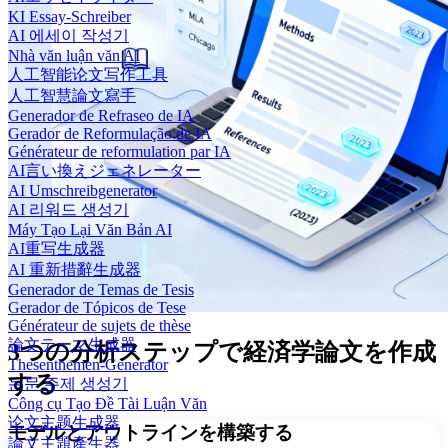
KI Essay-Schreiber
AI 에세이 작성기
Nhà văn luận văn AI
人工智能论文写作工具
人工智慧論文寫手
Generador de Refraseo de IA
Gerador de Reformulação de IA
Générateur de reformulation par IA
AI言い換えジェネレーター
AI Umschreibgenerator
AI 리워드 생성기
Máy Tạo Lại Văn Bản AI
AI重写生成器
AI 重新措辭生成器
Generador de Temas de Tesis
Gerador de Tópicos de Tese
Générateur de sujets de thèse
論文テーマ生成器
3つの分析ステップで経済学論文を作成
Thesenthemen-Generator
する
논문 주제 생성기
Công cụ Tạo Đề Tài Luận Văn
论文主题生成器
モデルとアウトラインを構築する
論文主題產生器