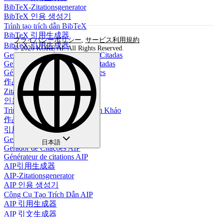
BibTeX-Zitationsgenerator
BibTeX 인용 생성기
Trình tạo trích dẫn BibTeX
BibTeX 引用生成器
プライバシーポリシー
,
サービス利用規約
BibTeX 引用生成器
© 2026 KOKE AI. All Rights Reserved.
Generador de Página de Obras Citadas
Gerador de Página de Obras Citadas
Générateur de page de références
作品引用ページ生成器
Zitationsseite Generator
인용 페이지 생성기
Trình Tạo Trang Tài Liệu Tham Khảo
作品引用页生成器
引用頁面生成器
Generador de Citas AIP
日本語
Gerador de Citações AIP
Générateur de citations AIP
AIP引用生成器
AIP-Zitationsgenerator
AIP 인용 생성기
Công Cụ Tạo Trích Dẫn AIP
AIP 引用生成器
AIP 引文生成器