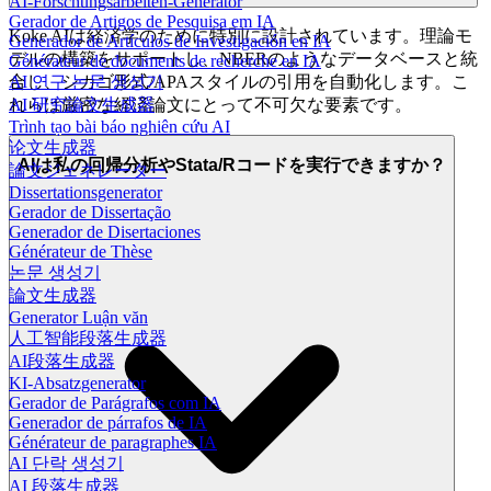
AI-Forschungsarbeiten-Generator
Gerador de Artigos de Pesquisa em IA
Koke AIは経済学のために特別に設計されています。理論モ
Generador de Artículos de Investigación en IA
デルの構築をサポートし、NBERのようなデータベースと統
Générateur de documents de recherche en IA
合し、シカゴ形式/APAスタイルの引用を自動化します。こ
AI 연구 논문 생성기
れらは厳密な経済論文にとって不可欠な要素です。
AI 研究論文生成器
Trình tạo bài báo nghiên cứu AI
论文生成器
AIは私の回帰分析やStata/Rコードを実行できますか？
論文ジェネレーター
Dissertationsgenerator
Gerador de Dissertação
Generador de Disertaciones
Générateur de Thèse
논문 생성기
論文生成器
Generator Luận văn
人工智能段落生成器
AI段落生成器
KI-Absatzgenerator
Gerador de Parágrafos com IA
Generador de párrafos de IA
Générateur de paragraphes IA
AI 단락 생성기
AI 段落生成器