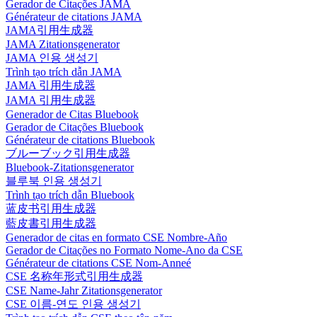
Gerador de Citações JAMA
Générateur de citations JAMA
JAMA引用生成器
JAMA Zitationsgenerator
JAMA 인용 생성기
Trình tạo trích dẫn JAMA
JAMA 引用生成器
JAMA 引用生成器
Generador de Citas Bluebook
Gerador de Citações Bluebook
Générateur de citations Bluebook
ブルーブック引用生成器
Bluebook-Zitationsgenerator
블루북 인용 생성기
Trình tạo trích dẫn Bluebook
蓝皮书引用生成器
藍皮書引用生成器
Generador de citas en formato CSE Nombre-Año
Gerador de Citações no Formato Nome-Ano da CSE
Générateur de citations CSE Nom-Anneé
CSE 名称年形式引用生成器
CSE Name-Jahr Zitationsgenerator
CSE 이름-연도 인용 생성기