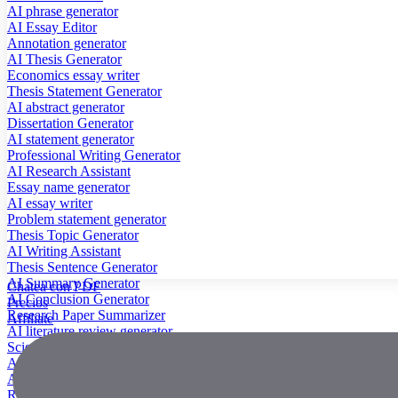
AI phrase generator
AI Essay Editor
Annotation generator
AI Thesis Generator
Economics essay writer
Thesis Statement Generator
AI abstract generator
Dissertation Generator
AI statement generator
Professional Writing Generator
AI Research Assistant
Essay name generator
AI essay writer
Problem statement generator
Thesis Topic Generator
AI Writing Assistant
Thesis Sentence Generator
AI Summary Generator
Chatea con PDF
AI Conclusion Generator
Precios
Research Paper Summarizer
Affiliate
AI literature review generator
Scientific Paper Summarizer
AI case study generator
AI Research Paper Generator
Research Title Generator