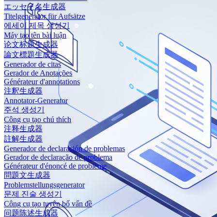
エッセイ名生成器
Titelgenerator für Aufsätze
에세이 제목 생성기
Máy tạo tên bài luận
论文标题生成器
論文標題生成器
Generador de citas
Gerador de Anotações
Générateur d'annotations
注釈生成器
Annotator-Generator
주석 생성기
Công cụ tạo chú thích
注释生成器
註解生成器
Generador de declaración de problemas
Gerador de declaração de problema
Générateur d'énoncé de problème
問題文生成器
Problemstellungsgenerator
문제 진술 생성기
Công cụ tạo tuyên bố vấn đề
问题陈述生成器