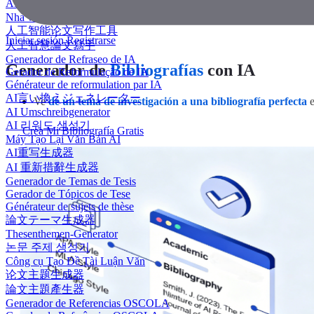
AI 에세이 작성기
Nhà văn luận văn AI
人工智能论文写作工具
Iniciar sesión
Registrarse
人工智慧論文寫手
Generador de Refraseo de IA
Generador de
Bibliografías
con IA
Gerador de Reformulação de IA
Générateur de reformulation par IA
AI言い換えジェネレーター
Ve
de un tema de investigación a una bibliografía perfecta
e
AI Umschreibgenerator
AI 리워드 생성기
Crea Mi Bibliografía Gratis
Máy Tạo Lại Văn Bản AI
AI重写生成器
AI 重新措辭生成器
Generador de Temas de Tesis
Gerador de Tópicos de Tese
Générateur de sujets de thèse
論文テーマ生成器
Thesenthemen-Generator
논문 주제 생성기
Công cụ Tạo Đề Tài Luận Văn
论文主题生成器
論文主題產生器
Generador de Referencias OSCOLA