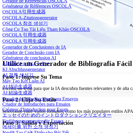
Gerador de Referências OSCOLA
Générateur de Références OSCOLA
OSCOLA引用生成器
OSCOLA-Zitationsgenerator
OSCOLA 참조 생성기
Công Cụ Tạo Tài Liệu Tham Khảo OSCOLA
OSCOLA 引用生成器
OSCOLA 引用生成器
Generador de Conclusiones de IA
Gerador de Conclusão com IA
Générateur de conclusion AI
Utilice un Generador de Bibliografía Fácil
AI結論ジェネレーター
KI Abschlussgenerator
AI 결론 생성기
Paso 1: Ingrese Su Tema
Máy Tạo Kết Luận AI
AI 结论生成器
Escriba un tema para que la IA descubra fuentes relevantes y de alta ca
AI 結論生成器
Creador de Introducciones para Ensayos
Paso 2: Elija Su Estilo
Criador de Introduções para Ensaios
Créateur d'Introduction pour Essais
Seleccione entre varios formatos, como los más populares estilos A
エッセイのためのイントロダクションクリエイター
Einführungsgenerator für Essays
Paso 3: Salida y Exportación
에세이를 위한 소개 생성기
Người Tạo Giới Thiệu cho Bài Tiết