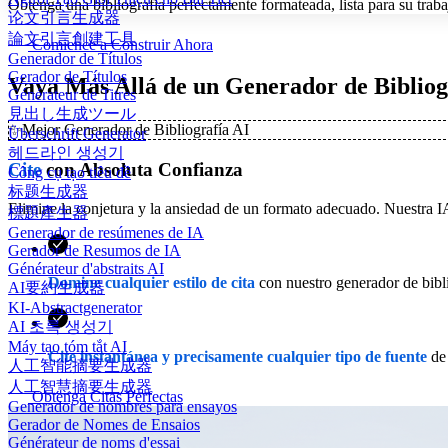
Obtenga una bibliografía perfectamente formateada, lista para su traba
论文引言生成器
論文引言創建工具
Comience a Construir Ahora
Generador de Títulos
Gerador de Títulos
Vaya Más Allá de un Generador de Bibliog
Générateur de Titres
見出し生成ツール
✨
Mejor Generador de Bibliografía AI
Überschrift Generator
헤드라인 생성기
Cite
con Absoluta Confianza
Công cụ tạo tiêu đề
标题生成器
Elimine la conjetura y la ansiedad de un formato adecuado. Nuestra I
標題產生器
Generador de resúmenes de IA
Gerador de Resumos de IA
Générateur d'abstraits AI
Domine cualquier estilo de cita
con nuestro generador de bi
AI要約生成器
KI-Abstractgenerator
AI 초록 생성기
Máy tạo tóm tắt AI
Cite instantánea y precisamente cualquier tipo de fuente
de 
人工智能摘要生成器
人工智慧摘要生成器
Obtenga Citas Perfectas
Generador de nombres para ensayos
Gerador de Nomes de Ensaios
Générateur de noms d'essai