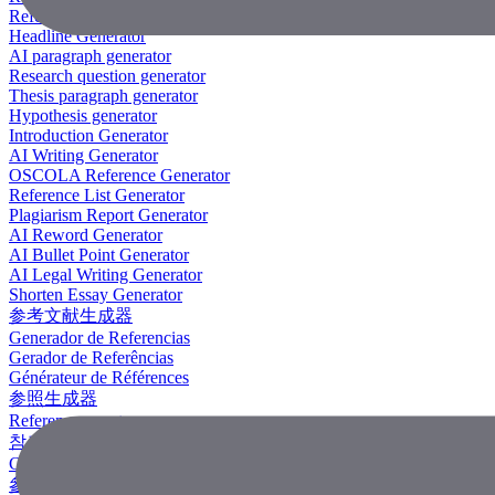
Reference Generator
Headline Generator
AI paragraph generator
Research question generator
Thesis paragraph generator
Hypothesis generator
Introduction Generator
AI Writing Generator
OSCOLA Reference Generator
Reference List Generator
Plagiarism Report Generator
AI Reword Generator
AI Bullet Point Generator
AI Legal Writing Generator
Shorten Essay Generator
参考文献生成器
Generador de Referencias
Gerador de Referências
Générateur de Références
参照生成器
Referenzgenerator
참조 생성기
Công Cụ Tạo Tài Liệu Tham Khảo
參考文獻生成器