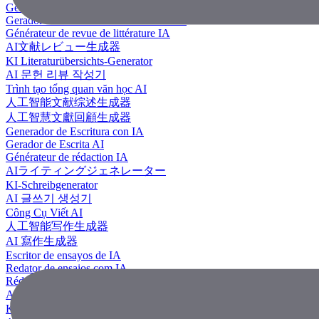
Generador de revisión literaria con IA
Gerador de Revisão de Literatura em IA
Générateur de revue de littérature IA
AI文献レビュー生成器
KI Literaturübersichts-Generator
AI 문헌 리뷰 작성기
Trình tạo tổng quan văn học AI
人工智能文献综述生成器
人工智慧文獻回顧生成器
Generador de Escritura con IA
Gerador de Escrita AI
Générateur de rédaction IA
AIライティングジェネレーター
KI-Schreibgenerator
AI 글쓰기 생성기
Công Cụ Viết AI
人工智能写作生成器
AI 寫作生成器
Escritor de ensayos de IA
Redator de ensaios com IA
Rédacteur d'essais IA
AIエッセイライター
KI Essay-Schreiber