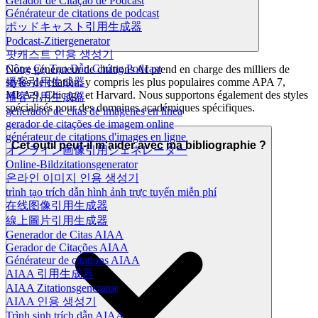
Gerador de Citação de Podcast
Générateur de citations de podcast
ポッドキャスト引用生成器
Podcast-Zitiergenerator
팟캐스트 인용 생성기
Công Cụ Tạo Dẫn Chứng Podcast
Notre générateur de citations AI prend en charge des milliers de
播客引用生成器
styles de citation, y compris les plus populaires comme APA 7,
MLA 9, Chicago et Harvard. Nous supportons également des styles
播客引用生成器
spécialisés pour des domaines académiques spécifiques.
generador de citas de imágenes en línea
gerador de citações de imagem online
générateur de citations d'images en ligne
Cet outil peut-il m'aider avec ma bibliographie ?
オンライン画像引用ジェネレーター
Online-Bildzitationsgenerator
온라인 이미지 인용 생성기
trình tạo trích dẫn hình ảnh trực tuyến miễn phí
在线图像引用生成器
線上圖片引用生成器
Generador de Citas AIAA
Gerador de Citações AIAA
Générateur de citations AIAA
AIAA 引用生成器
AIAA Zitationsgenerator
AIAA 인용 생성기
Trình sinh trích dẫn AIAA