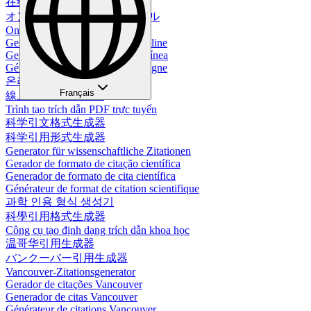
在线PDF引用生成器
オンラインPDF引用生成ツール
Online-PDF-Zitationsgenerator
Gerador de Citações em PDF Online
Generador de Citas en PDF en Línea
Générateur de citations PDF en ligne
온라인 PDF 인용 생성기
Français
線上PDF引用生成器
Trình tạo trích dẫn PDF trực tuyến
科学引文格式生成器
科学引用形式生成器
Generator für wissenschaftliche Zitationen
Gerador de formato de citação científica
Generador de formato de cita científica
Générateur de format de citation scientifique
과학 인용 형식 생성기
科學引用格式生成器
Công cụ tạo định dạng trích dẫn khoa học
温哥华引用生成器
バンクーバー引用生成器
Vancouver-Zitationsgenerator
Gerador de citações Vancouver
Generador de citas Vancouver
Générateur de citations Vancouver