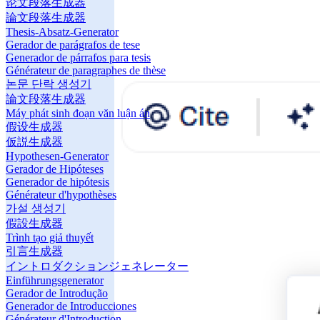
论文段落生成器
論文段落生成器
Thesis-Absatz-Generator
Gerador de parágrafos de tese
Generador de párrafos para tesis
Générateur de paragraphes de thèse
논문 단락 생성기
論文段落生成器
Máy phát sinh đoạn văn luận án
假设生成器
仮説生成器
Hypothesen-Generator
Gerador de Hipóteses
Generador de hipótesis
Générateur d'hypothèses
가설 생성기
假設生成器
Trình tạo giả thuyết
引言生成器
イントロダクションジェネレーター
Einführungsgenerator
Gerador de Introdução
Generador de Introducciones
Générateur d'Introduction