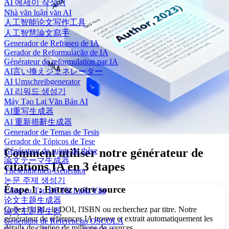
AI 에세이 작성기
Nhà văn luận văn AI
人工智能论文写作工具
人工智慧論文寫手
Generador de Refraseo de IA
Gerador de Reformulação de IA
Générateur de reformulation par IA
AI言い換えジェネレーター
AI Umschreibgenerator
AI 리워드 생성기
Máy Tạo Lại Văn Bản AI
AI重写生成器
AI 重新措辭生成器
Generador de Temas de Tesis
Gerador de Tópicos de Tese
Générateur de sujets de thèse
Comment utiliser notre générateur de
論文テーマ生成器
citations IA en 3 étapes
Thesenthemen-Generator
논문 주제 생성기
Étape 1 : Entrez votre source
Công cụ Tạo Đề Tài Luận Văn
论文主题生成器
Collez l'URL, le DOI, l'ISBN ou recherchez par titre. Notre
論文主題產生器
générateur de références IA trouve et extrait automatiquement les
Generador de Referencias OSCOLA
détails de citation de millions de sources.