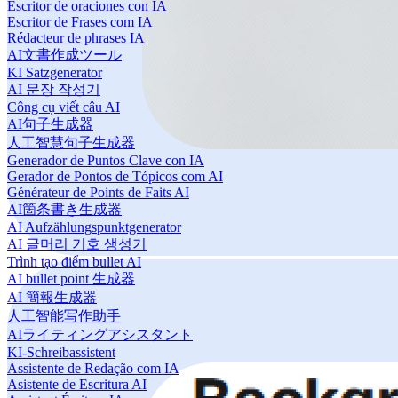
Escritor de oraciones con IA
Escritor de Frases com IA
Rédacteur de phrases IA
AI文書作成ツール
KI Satzgenerator
AI 문장 작성기
Công cụ viết câu AI
AI句子生成器
人工智慧句子生成器
Generador de Puntos Clave con IA
Gerador de Pontos de Tópicos com AI
Générateur de Points de Faits AI
AI箇条書き生成器
AI Aufzählungspunktgenerator
AI 글머리 기호 생성기
Trình tạo điểm bullet AI
AI bullet point 生成器
AI 簡報生成器
人工智能写作助手
AIライティングアシスタント
KI-Schreibassistent
Assistente de Redação com IA
Asistente de Escritura AI