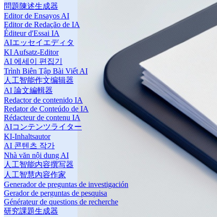
問題陳述生成器
Editor de Ensayos AI
Editor de Redação de IA
Éditeur d'Essai IA
AIエッセイエディタ
KI Aufsatz-Editor
AI 에세이 편집기
Trình Biên Tập Bài Viết AI
人工智能作文编辑器
AI 論文編輯器
Redactor de contenido IA
Redator de Conteúdo de IA
Rédacteur de contenu IA
AIコンテンツライター
KI-Inhaltsautor
AI 콘텐츠 작가
Nhà văn nội dung AI
人工智能内容撰写器
人工智慧內容作家
Generador de preguntas de investigación
Gerador de perguntas de pesquisa
Générateur de questions de recherche
研究課題生成器