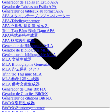
Generador de Tablas en Estilo APA
Gerador de Tabelas no Estilo APA
Générateur de tableaux au format APA
APAスタイルテーブルジェネレーター
APA-Tabellengenerator
APA 스타일 테이블 생성기
Trình Tạo Bảng Định Dạng APA
APA格式表格生成器
APA 格式表生成器
Generador de Bibliografía MLA
Gerador de Bibliografia MLA
Générateur de bibliographie MLA
MLA 文献生成器
MLA Bibliographie Generator
MLA 참고문헌 생성기
Trình tạo Thư mục MLA
MLA参考书目生成器
MLA 參考文獻生成器
Generador de Citas BibTeX
Gerador de Citações BibTeX
Générateur de citations BibTeX
BibTeX引用生成器
BibTeX-Zitationsgenerator