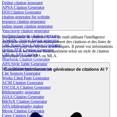
Online citation generator
APSA Citation Generator
DOI Citation Generator
citation generator for website
resource citation generator
online image citation generator
Vancouver citation generator
turabian footnote citation generator
Un générateur de citations AI est un outil utilisant l'intelligence
Scientific citation format generator
artificielle pour créer automatiquement des citations et des listes de
CSE Name Year Citation Generator
références pour des travaux académiques. Il prend vos informations
Online PDF Citation Generator
de source et les formatte instantanément selon un style de citation
URL to APA Citation
spécifique comme APA ou MLA.
Bluebook Citation Generator
APA Style Table Generator
MLA Bibliography Generator
Comment fonctionne un générateur de citations AI ?
Cite Sources Generator
Works Cited Page Generator
ACM Citation Generator
OSCOLA Citation Generator
Bibliography generator
AIAA Citation Generator
BibTeX Citation Generator
APA bibliography maker
Movie Citation Generator
Cmos Citation Generator