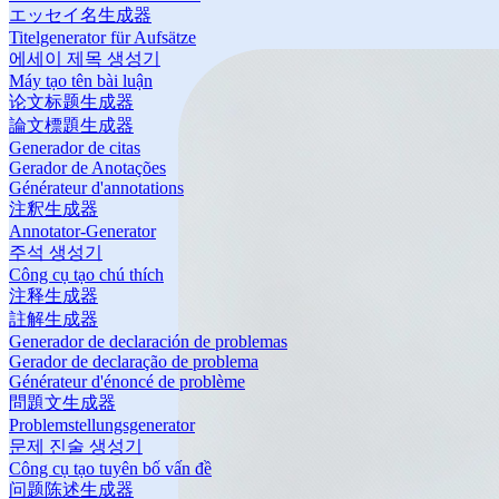
エッセイ名生成器
Titelgenerator für Aufsätze
에세이 제목 생성기
Máy tạo tên bài luận
论文标题生成器
論文標題生成器
Generador de citas
Gerador de Anotações
Générateur d'annotations
注釈生成器
Annotator-Generator
주석 생성기
Công cụ tạo chú thích
注释生成器
註解生成器
Generador de declaración de problemas
Gerador de declaração de problema
Générateur d'énoncé de problème
問題文生成器
Problemstellungsgenerator
문제 진술 생성기
Công cụ tạo tuyên bố vấn đề
问题陈述生成器