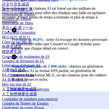
论文引言生成器
Notre générateur de citations AI est formé sur des millions de
論文引言創建工具
sources académiques pour offrir des résultats sans faille en quelques
Generador de Títulos
secondes. Passez moins de temps à formater et plus de temps à
Gerador de Títulos
apprendre.
Générateur de Titres
見出し生成ツール
Überschrift Generator
헤드라인 생성기
Précision de 99,8%
: notre AI recoupe les données provenant
Công cụ tạo tiêu đề
de plateformes telles que Crossref et Google Scholar pour
标题生成器
garantir que chaque détail est correct.
標題產生器
Generador de resúmenes de IA
Gerador de Resumos de IA
Générateur d'abstraits AI
Support pour plus de 1 000 styles
: obtenez un générateur
AI要約生成器
de citations AI au format APA parfait, un générateur de
KI-Abstractgenerator
citations AI au format MLA, ou des citations pour des milliers
d'autres revues et styles.
AI 초록 생성기
Máy tạo tóm tắt AI
人工智能摘要生成器
Créer des citations précises
人工智慧摘要生成器
Generador de nombres para ensayos
Gerador de Nomes de Ensaios
Générateur de noms d'essai