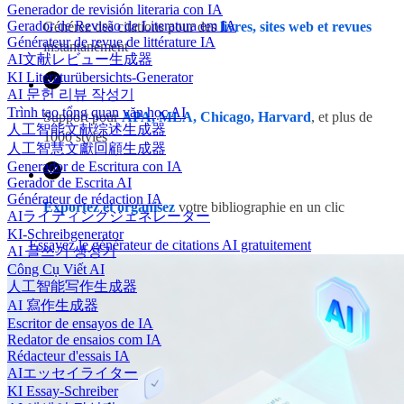
Generador de revisión literaria con IA
Gerador de Revisão de Literatura em IA
Générez des citations pour des
livres, sites web et revues
Générateur de revue de littérature IA
instantanément
AI文献レビュー生成器
KI Literaturübersichts-Generator
AI 문헌 리뷰 작성기
Trình tạo tổng quan văn học AI
Support pour
APA, MLA, Chicago, Harvard
, et plus de
人工智能文献综述生成器
1000 styles
人工智慧文獻回顧生成器
Generador de Escritura con IA
Gerador de Escrita AI
Générateur de rédaction IA
Exportez et organisez
votre bibliographie en un clic
AIライティングジェネレーター
KI-Schreibgenerator
Essayez le générateur de citations AI gratuitement
AI 글쓰기 생성기
Công Cụ Viết AI
人工智能写作生成器
AI 寫作生成器
Escritor de ensayos de IA
Redator de ensaios com IA
Rédacteur d'essais IA
AIエッセイライター
KI Essay-Schreiber