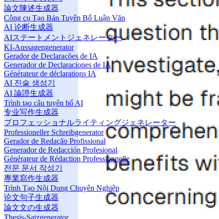
論文陳述生成器
Công cụ Tạo Bản Tuyên Bố Luận Văn
AI 论断生成器
AIステートメントジェネレーター
KI-Aussagengenerator
Gerador de Declarações de IA
Generador de Declaraciones de IA
Générateur de déclarations IA
AI 진술 생성기
AI 論證生成器
Trình tạo câu tuyên bố AI
专业写作生成器
プロフェッショナルライティングジェネレーター
Professioneller Schreibgenerator
Gerador de Redação Profissional
Generador de Redacción Profesional
Générateur de Rédaction Professionnelle
전문 문서 작성기
專業寫作生成器
Trình Tạo Nội Dung Chuyên Nghiệp
论文句子生成器
論文文の生成器
Thesis-Satzgenerator