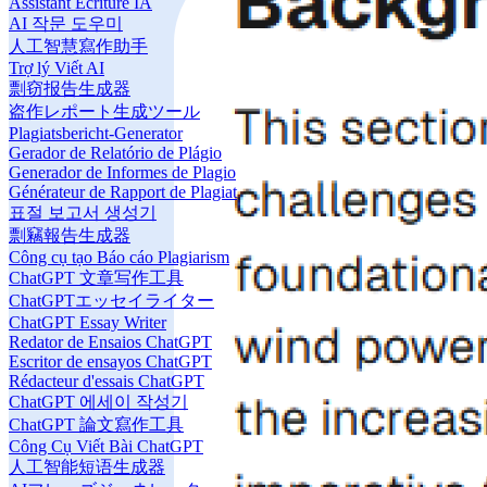
Assistant Écriture IA
AI 작문 도우미
人工智慧寫作助手
Trợ lý Viết AI
剽窃报告生成器
盗作レポート生成ツール
Plagiatsbericht-Generator
Gerador de Relatório de Plágio
Generador de Informes de Plagio
Générateur de Rapport de Plagiat
표절 보고서 생성기
剽竊報告生成器
Công cụ tạo Báo cáo Plagiarism
ChatGPT 文章写作工具
ChatGPTエッセイライター
ChatGPT Essay Writer
Redator de Ensaios ChatGPT
Escritor de ensayos ChatGPT
Rédacteur d'essais ChatGPT
ChatGPT 에세이 작성기
ChatGPT 論文寫作工具
Công Cụ Viết Bài ChatGPT
人工智能短语生成器