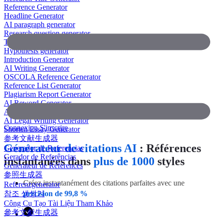
Reference Generator
Headline Generator
AI paragraph generator
Research question generator
Thesis paragraph generator
Hypothesis generator
Introduction Generator
AI Writing Generator
OSCOLA Reference Generator
Reference List Generator
Plagiarism Report Generator
AI Reword Generator
AI Bullet Point Generator
AI Legal Writing Generator
Connexion
S'inscrire
Shorten Essay Generator
参考文献生成器
Générateur de citations AI
: Références
Generador de Referencias
Gerador de Referências
instantanées dans
plus de 1000
styles
Générateur de Références
参照生成器
Créez instantanément des citations parfaites avec une
Referenzgenerator
참조 생성기
précision de 99,8 %
Công Cụ Tạo Tài Liệu Tham Khảo
參考文獻生成器