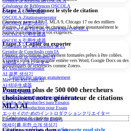
Gerador de Referências OSCOLA
Générateur de Références OSCOLA
Étape 2 : Sélectionnez le style de citation
OSCOLA引用生成器
OSCOLA-Zitationsgenerator
Choisissez parmi APA 7, MLA 9, Chicago 17 ou des milliers
OSCOLA 참조 생성기
d'autres. Le générateur de citations IA adapte instantanément le
Công Cụ Tạo Tài Liệu Tham Khảo OSCOLA
format pour répondre à vos exigences.
OSCOLA 引用生成器
OSCOLA 引用生成器
Étape 3 : Copier ou exporter
Generador de Conclusiones de IA
Gerador de Conclusão com IA
Obtenez des citations parfaitement formatées prêtes à être collées.
Générateur de conclusion AI
Exportez votre bibliographie entière vers Word, Google Docs ou des
AI結論ジェネレーター
gestionnaires de références comme Zotero.
KI Abschlussgenerator
AI 결론 생성기
Générez ma citation gratuitement
Máy Tạo Kết Luận AI
AI 结论生成器
Pourquoi plus de 500 000 chercheurs
AI 結論生成器
choisissent notre générateur de citations
Creador de Introducciones para Ensayos
Criador de Introduções para Ensaios
MLA AI
Créateur d'Introduction pour Essais
エッセイのためのイントロダクションクリエイター
✨
Générateur de citations gratuit
Einführungsgenerator für Essays
에세이를 위한 소개 생성기
Citations précises dans
n'importe quel style
Người Tạo Giới Thiệu cho Bài Tiết