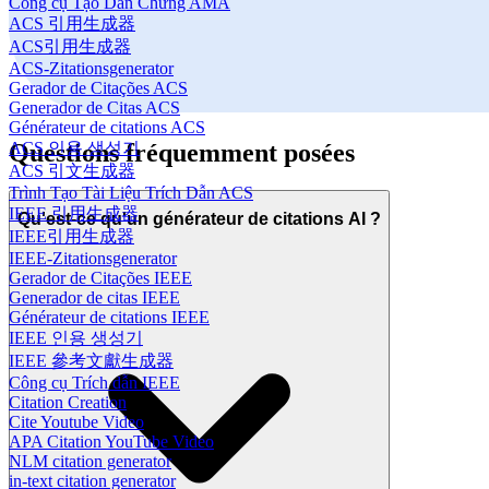
Công cụ Tạo Dẫn Chứng AMA
ACS 引用生成器
ACS引用生成器
ACS-Zitationsgenerator
Gerador de Citações ACS
Generador de Citas ACS
Générateur de citations ACS
Questions fréquemment posées
ACS 인용 생성기
ACS 引文生成器
Trình Tạo Tài Liệu Trích Dẫn ACS
IEEE 引用生成器
Qu'est-ce qu'un générateur de citations AI ?
IEEE引用生成器
IEEE-Zitationsgenerator
Gerador de Citações IEEE
Generador de citas IEEE
Générateur de citations IEEE
IEEE 인용 생성기
IEEE 參考文獻生成器
Công cụ Trích dẫn IEEE
Citation Creation
Cite Youtube Video
APA Citation YouTube Video
NLM citation generator
in-text citation generator