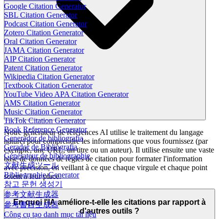
Google Citation Generator
SBL Citation Generator
Podcast Citation Generator
Zotero Citation Generator
Oral Citation Generator
JAMA Citation Generator
AIP Citation Generator
Patent Citation Generator
Wikipedia Citation Generator
Textbook Citation Generator
YouTube Video APA Citation Generator
AMS Citation Generator
Music Citation Generator
TikTok Citation Generator
Book Reference Generator
Notre générateur de références AI utilise le traitement du langage
Generador de bibliografía
naturel pour comprendre les informations que vous fournissez (par
Gerador de Bibliografia
exemple, une URL, un titre ou un auteur). Il utilise ensuite une vaste
Générateur de bibliographie
base de données de règles de citation pour formater l'information
文献生成ツール
avec précision, en veillant à ce que chaque virgule et chaque point
Bibliographie-Generator
soient à leur place.
참고 문헌 생성기
参考文献生成器
En quoi l'IA améliore-t-elle les citations par rapport à
參考書目生成器
d'autres outils ?
Công cụ tạo danh mục tài liệu