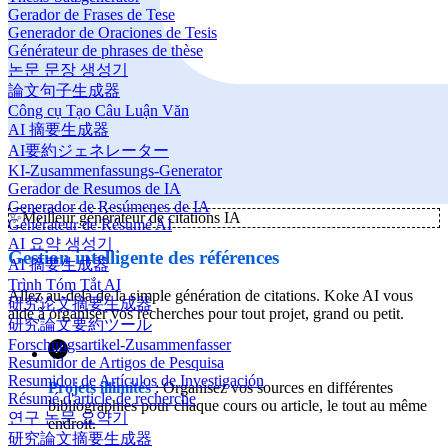
Gerador de Frases de Tese
Generador de Oraciones de Tesis
Générateur de phrases de thèse
논문 문장 생성기
論文句子生成器
Công cụ Tạo Câu Luận Văn
AI 摘要生成器
AI要約ジェネレーター
KI-Zusammenfassungs-Generator
Gerador de Resumos de IA
Generador de Resúmenes de IA
✨
Meilleur générateur de citations IA
Générateur de Résumé AI
AI 요약 생성기
Gestion intelligente des références
AI 摘要生成器
Trình Tóm Tắt AI
Allez au-delà de la simple génération de citations. Koke AI vous
研究论文摘要生成器
aide à organiser vos recherches pour tout projet, grand ou petit.
研究論文要約ツール
Forschungsartikel-Zusammenfasser
Resumidor de Artigos de Pesquisa
Resumidor de Artículos de Investigación
Projets illimités
: Organisez vos sources en différentes
Résumé d'article de recherche
bibliographies pour chaque cours ou article, le tout au même
연구 논문 요약기
endroit.
研究論文摘要生成器