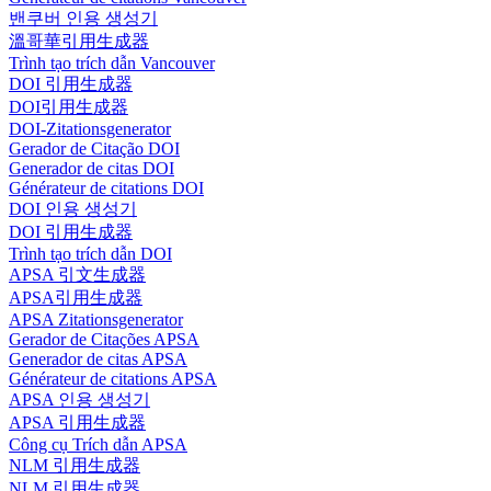
밴쿠버 인용 생성기
溫哥華引用生成器
Trình tạo trích dẫn Vancouver
DOI 引用生成器
DOI引用生成器
DOI-Zitationsgenerator
Gerador de Citação DOI
Generador de citas DOI
Générateur de citations DOI
DOI 인용 생성기
DOI 引用生成器
Trình tạo trích dẫn DOI
APSA 引文生成器
APSA引用生成器
APSA Zitationsgenerator
Gerador de Citações APSA
Generador de citas APSA
Générateur de citations APSA
APSA 인용 생성기
APSA 引用生成器
Công cụ Trích dẫn APSA
NLM 引用生成器
NLM 引用生成器