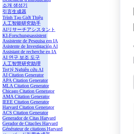
소개 생성기
引言生成器
Trình Tạo Giới Thiệu
人工智能研究助手
AIリサーチアシスタント
KI-Forschungsassistent
Assistente de Pesquisa em IA
Asistente de Investigación AI
Assistant de recherche en IA
AI 연구 보조 도구
人工智慧研究助理
Trợ lý Nghiên cứu AI
AI Citation Generator
APA Citation Generator
MLA Citation Generator
Chicago Citation Generator
AMA Citation Generator
IEEE Citation Generator
Harvard Citation Generator
ACS Citation Generator
Generador de Citas Harvard
Gerador de Citações Harvard
Générateur de citations Harvard