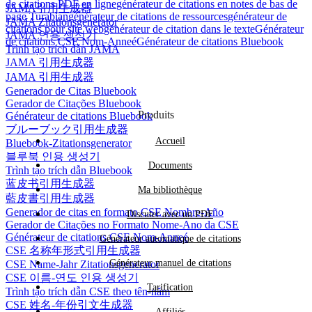
de citations PDF en ligne
générateur de citations en notes de bas de
JAMA引用生成器
page Turabian
générateur de citations de ressources
générateur de
JAMA Zitationsgenerator
citations pour site web
générateur de citation dans le texte
Générateur
JAMA 인용 생성기
de citations CSE Nom-Anneé
Générateur de citations Bluebook
Trình tạo trích dẫn JAMA
JAMA 引用生成器
JAMA 引用生成器
Generador de Citas Bluebook
Gerador de Citações Bluebook
Produits
Générateur de citations Bluebook
ブルーブック引用生成器
Accueil
Bluebook-Zitationsgenerator
블루북 인용 생성기
Documents
Trình tạo trích dẫn Bluebook
蓝皮书引用生成器
Ma bibliothèque
藍皮書引用生成器
Generador de citas en formato CSE Nombre-Año
Discuter avec un PDF
Gerador de Citações no Formato Nome-Ano da CSE
Générateur de citations CSE Nom-Anneé
Générateur automatique de citations
CSE 名称年形式引用生成器
Générateur manuel de citations
CSE Name-Jahr Zitationsgenerator
CSE 이름-연도 인용 생성기
Tarification
Trình tạo trích dẫn CSE theo tên-năm
CSE 姓名-年份引文生成器
Affiliés