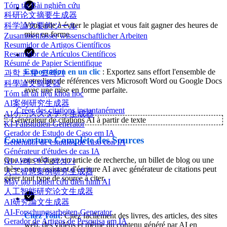
Tóm tắt Bài nghiên cứu
科研论文摘要生成器
Vous aide à éviter le plagiat et vous fait gagner des heures de
科学論文要約ツール
mise en forme
Zusammenfasser wissenschaftlicher Arbeiten
Resumidor de Artigos Científicos
Resumidor de Artículos Científicos
Résumé de Papier Scientifique
Exportation en un clic
: Exportez sans effort l'ensemble de
과학 논문 요약기
votre liste de références vers Microsoft Word ou Google Docs
科學論文摘要器
avec une mise en forme parfaite.
Tóm tắt tài liệu khoa học
AI案例研究生成器
Créer des citations instantanément
AIケーススタディ生成器
✨
Générateur de citations AI à partir de texte
KI-Fallstudien-Generator
Gerador de Estudo de Caso em IA
Couverture Complète des Sources
Generador de estudios de caso con IA
Générateur d'études de cas IA
Que vous rédigez un article de recherche, un billet de blog ou une
AI 사례 연구 생성기
thèse, notre assistant d'écriture AI avec générateur de citations peut
人工智慧案例研究生成器
gérer tout type de source à citer.
Máy tạo nghiên cứu điển hình AI
人工智能研究论文生成器
AI研究論文生成器
AI-Forschungsarbeiten-Generator
Citez Tout
: Citez facilement des livres, des articles, des sites
Gerador de Artigos de Pesquisa em IA
web, des vidéos et même du contenu généré par AI en