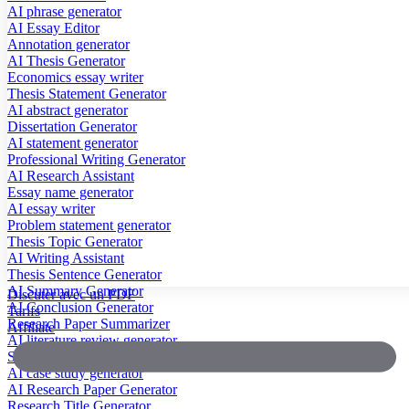
AI phrase generator
AI Essay Editor
Annotation generator
AI Thesis Generator
Economics essay writer
Thesis Statement Generator
AI abstract generator
Dissertation Generator
AI statement generator
Professional Writing Generator
AI Research Assistant
Essay name generator
AI essay writer
Problem statement generator
Thesis Topic Generator
AI Writing Assistant
Thesis Sentence Generator
AI Summary Generator
Discuter avec un PDF
AI Conclusion Generator
Tarifs
Research Paper Summarizer
Affiliate
AI literature review generator
Scientific Paper Summarizer
AI case study generator
AI Research Paper Generator
Research Title Generator