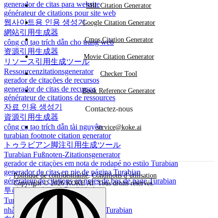
generador de citas para website
SBL Citation Generator
générateur de citations pour site web
웹사이트용 인용 생성기
Google Citation Generator
網站引用生成器
Cmos Citation Generator
công cụ tạo trích dẫn cho trang web
资源引用生成器
Movie Citation Generator
リソース引用生成ツール
Ressourcenzitationsgenerator
Checker Tool
gerador de citações de recursos
generador de citas de recursos
Book Reference Generator
générateur de citations de ressources
자료 인용 생성기
Contactez-nous
資源引用生成器
công cụ tạo trích dẫn tài nguyên
service@koke.ai
turabian footnote citation generator
トゥラビアン脚注引用生成ツール
Turabian Fußnoten-Zitationsgenerator
gerador de citações em nota de rodapé no estilo Turabian
generador de citas en pie de página Turabian
Politique de confidentialité
,
Conditions d’utilisation
générateur de citations en notes de bas de page Turabian
Copyright © 2026 KOKE AI. Tous droits réservés.
투라비안 각주 인용 생성기
Turabian 脚注引用生成器
nhà cung cấp trích dẫn chân chú Turabian