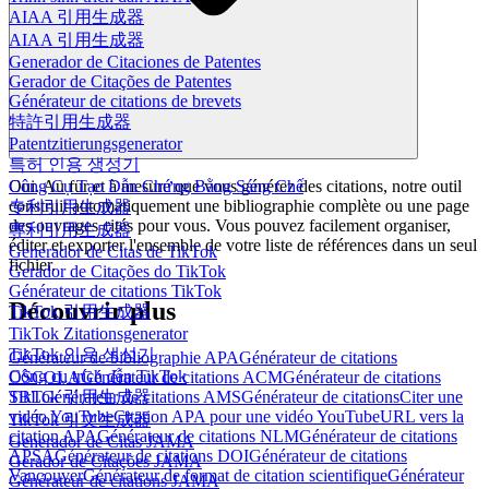
AIAA 引用生成器
AIAA 引用生成器
Generador de Citaciones de Patentes
Gerador de Citações de Patentes
Générateur de citations de brevets
特許引用生成器
Patentzitierungsgenerator
특허 인용 생성기
Công Cụ Tạo Dẫn Chứng Bằng Sáng Chế
Oui. Au fur et à mesure que vous générez des citations, notre outil
construit automatiquement une bibliographie complète ou une page
专利引用生成器
des ouvrages cités pour vous. Vous pouvez facilement organiser,
專利引用生成器
éditer et exporter l'ensemble de votre liste de références dans un seul
Generador de Citas de TikTok
fichier.
Gerador de Citações do TikTok
Générateur de citations TikTok
Découvrir plus
TikTok 引用生成器
TikTok Zitationsgenerator
TikTok 인용 생성기
Générateur de bibliographie APA
Générateur de citations
Công cụ trích dẫn TikTok
OSCOLA
Générateur de citations ACM
Générateur de citations
TikTok 引用生成器
SBL
Générateur de citations AMS
Générateur de citations
Citer une
vidéo YouTube
Citation APA pour une vidéo YouTube
URL vers la
TikTok 引文生成器
citation APA
Générateur de citations NLM
Générateur de citations
Generador de Citas JAMA
APSA
Générateur de citations DOI
Générateur de citations
Gerador de Citações JAMA
Vancouver
Générateur de format de citation scientifique
Générateur
Générateur de citations JAMA