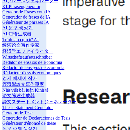
AIフレーズジェネレーター
KI-Phrasengenerator
Gerador de Frases com IA
Generador de frases de IA
Générateur de phrases IA
AI 문구 생성기
AI 短语生成器
Trình tạo cụm từ AI
经济论文写作专家
経済学エッセイライター
Wirtschaftsaufsatzschreiber
Redator de ensaios de Economia
Redactor de ensayos de economía
Rédacteur d'essais économiques
경제 에세이 작가
經濟學論文寫作專家
Nhà viết bài luận Kinh tế
论文陈述生成器
論文ステートメントジェネレーター
Thesis Statement Generator
Gerador de Tese
Generador de Declaraciones de Tesis
Générateur d'énoncé de thèse
논문 주제 생성기