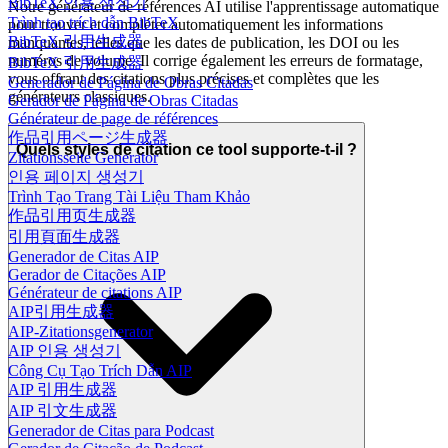
BibTeX 인용 생성기
Notre générateur de références AI utilise l'apprentissage automatique
Trình tạo trích dẫn BibTeX
pour trouver et compléter automatiquement les informations
BibTeX 引用生成器
manquantes, telles que les dates de publication, les DOI ou les
numéros de volume. Il corrige également les erreurs de formatage,
BibTeX 引用生成器
vous offrant des citations plus précises et complètes que les
Generador de Página de Obras Citadas
générateurs classiques.
Gerador de Página de Obras Citadas
Générateur de page de références
作品引用ページ生成器
Quels styles de citation ce tool supporte-t-il ?
Zitationsseite Generator
인용 페이지 생성기
Trình Tạo Trang Tài Liệu Tham Khảo
作品引用页生成器
引用頁面生成器
Generador de Citas AIP
Gerador de Citações AIP
Générateur de citations AIP
AIP引用生成器
AIP-Zitationsgenerator
AIP 인용 생성기
Công Cụ Tạo Trích Dẫn AIP
AIP 引用生成器
AIP 引文生成器
Generador de Citas para Podcast