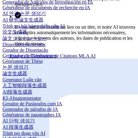
Generador de Artículos de Investigación en IA
quelques clics.
Générateur de documents de recherche en IA
AI 연구 논문 생성기
AI 研究論文生成器
Trình tạo bài báo nghiên cứu AI
Il vous suffit de fournir un lien ou un titre, et notre AI trouvera
论文生成器
et remplira automatiquement les informations nécessaires,
telles que les noms des auteurs, les dates de publication et les
論文ジェネレーター
titres de revues.
Dissertationsgenerator
Gerador de Dissertação
Generador de Disertaciones
Essayez le Générateur de Citations MLA AI
Générateur de Thèse
논문 생성기
論文生成器
Generator Luận văn
人工智能段落生成器
AI段落生成器
KI-Absatzgenerator
Gerador de Parágrafos com IA
Generador de párrafos de IA
Générateur de paragraphes IA
AI 단락 생성기
AI 段落生成器
Trình tạo đoạn văn AI