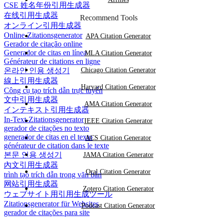
CSE 姓名年份引用生成器
在线引用生成器
Recommend Tools
オンライン引用生成器
Online-Zitationsgenerator
APA Citation Generator
Gerador de citação online
Generador de citas en línea
MLA Citation Generator
Générateur de citations en ligne
온라인 인용 생성기
Chicago Citation Generator
線上引用生成器
Harvard Citation Generator
Công cụ tạo trích dẫn trực tuyến
文中引用生成器
AMA Citation Generator
インテキスト引用生成器
In-Text-Zitationsgenerator
IEEE Citation Generator
gerador de citações no texto
generador de citas en el texto
ACS Citation Generator
générateur de citation dans le texte
본문 인용 생성기
JAMA Citation Generator
內文引用生成器
Oral Citation Generator
trình tạo trích dẫn trong văn bản
网站引用生成器
Zotero Citation Generator
ウェブサイト用引用生成ツール
Zitationsgenerator für Websites
Podcast Citation Generator
gerador de citações para site