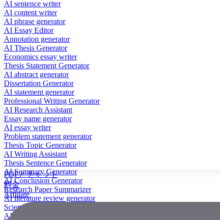
AI sentence writer
AI content writer
AI phrase generator
AI Essay Editor
Annotation generator
AI Thesis Generator
Economics essay writer
Thesis Statement Generator
AI abstract generator
Dissertation Generator
AI statement generator
Professional Writing Generator
AI Research Assistant
Essay name generator
AI essay writer
Problem statement generator
Thesis Topic Generator
AI Writing Assistant
Thesis Sentence Generator
AI Summary Generator
PDFとチャット
AI Conclusion Generator
料金
Research Paper Summarizer
Affiliate
AI literature review generator
Scientific Paper Summarizer
AI case study generator