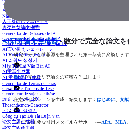
KI Essay-Schreiber
AI 에세이 작성기
Nhà văn luận văn AI
人工智能论文写作工具
人工智慧論文寫手
ログイン
新規登録
Generador de Refraseo de IA
Gerador de Reformulação de IA
AI研究論文生成器
- 数分で完全な論文を
Générateur de reformulation par IA
AI言い換えジェネレーター
研究データと情報源を整理された第一草稿に変換します
AI Umschreibgenerator
AI 리워드 생성기
Máy Tạo Lại Văn Bản AI
AI重写生成器
数分
で完全な研究論文の草稿を作成します。
AI 重新措辭生成器
Generador de Temas de Tesis
Gerador de Tópicos de Tese
Générateur de sujets de thèse
論文テーマ生成器
任意のセクションを生成・編集します：
はじめに
、
文献
Thesenthemen-Generator
논문 주제 생성기
Công cụ Tạo Đề Tài Luận Văn
论文主题生成器
すべての主要な引用スタイルをサポート—
APA
、
MLA
論文主題產生器