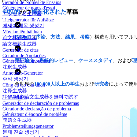
Gerador de Nomes de Ensaios
Générateur de noms d'essai
包括的
かつ
構造化された
草稿
エッセイ名生成器
Titelgenerator für Aufsätze
에세이 제목 생성기
Máy tạo tên bài luận
IMRaD
（
序論
、
方法
、
結果
、
考察
）構造を用いてフル
论文标题生成器
論文標題生成器
Generador de citas
Gerador de Anotações
実証論文
、
系統的レビュー
、
ケーススタディ
、および
理
Générateur d'annotations
注釈生成器
Annotator-Generator
주석 생성기
全世界の
100,000人以上の学生
および
研究者
によって使
Công cụ tạo chú thích
注释生成器
AI研究論文生成器を無料で試す
註解生成器
Generador de declaración de problemas
Gerador de declaração de problema
Générateur d'énoncé de problème
問題文生成器
Problemstellungsgenerator
문제 진술 생성기