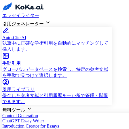
エッセイライター
引用ジェネレーター
Auto-Cite AI
執筆中に正確な学術引用を自動的にマッチングして
挿入します。
手動引用
グローバルデータベースを検索し、特定の参考文献
を手動で見つけて選択します。
引用ライブラリ
保存した参考文献と引用履歴を一か所で管理・閲覧
できます。
無料ツール
Content Generation
ChatGPT Essay Writer
Introduction Creator for Essays