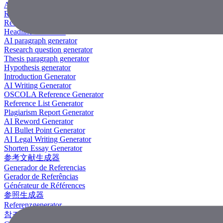
AI Research Paper Generator
Research Title Generator
Reference Generator
Headline Generator
AI paragraph generator
Research question generator
Thesis paragraph generator
Hypothesis generator
Introduction Generator
AI Writing Generator
OSCOLA Reference Generator
Reference List Generator
Plagiarism Report Generator
AI Reword Generator
AI Bullet Point Generator
AI Legal Writing Generator
Shorten Essay Generator
参考文献生成器
Generador de Referencias
Gerador de Referências
Générateur de Références
参照生成器
Referenzgenerator
참조 생성기