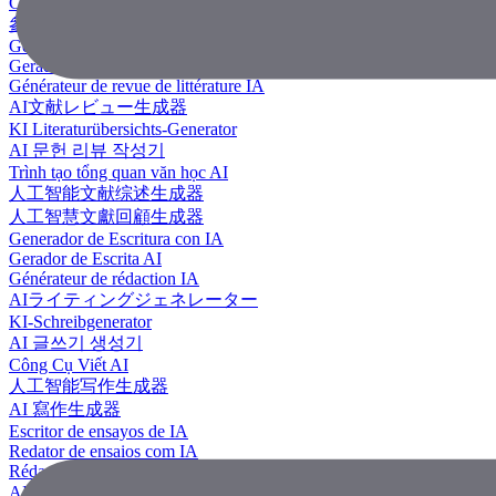
Công Cụ Tạo Tài Liệu Tham Khảo
參考文獻生成器
Generador de revisión literaria con IA
Gerador de Revisão de Literatura em IA
Générateur de revue de littérature IA
AI文献レビュー生成器
KI Literaturübersichts-Generator
AI 문헌 리뷰 작성기
Trình tạo tổng quan văn học AI
人工智能文献综述生成器
人工智慧文獻回顧生成器
Generador de Escritura con IA
Gerador de Escrita AI
Générateur de rédaction IA
AIライティングジェネレーター
KI-Schreibgenerator
AI 글쓰기 생성기
Công Cụ Viết AI
人工智能写作生成器
AI 寫作生成器
Escritor de ensayos de IA
Redator de ensaios com IA
Rédacteur d'essais IA
AIエッセイライター