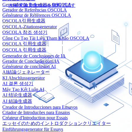
Generador de Referencias OSCOLA
AI研究論文生成器を無料で試す
Gerador de Referências OSCOLA
Générateur de Références OSCOLA
OSCOLA引用生成器
OSCOLA-Zitationsgenerator
OSCOLA 참조 생성기
Công Cụ Tạo Tài Liệu Tham Khảo OSCOLA
OSCOLA 引用生成器
OSCOLA 引用生成器
Generador de Conclusiones de IA
Gerador de Conclusão com IA
Générateur de conclusion AI
AI結論ジェネレーター
KI Abschlussgenerator
AI 결론 생성기
Máy Tạo Kết Luận AI
AI 结论生成器
AI 結論生成器
Creador de Introducciones para Ensayos
Criador de Introduções para Ensaios
Créateur d'Introduction pour Essais
エッセイのためのイントロダクションクリエイター
Einführungsgenerator für Essays