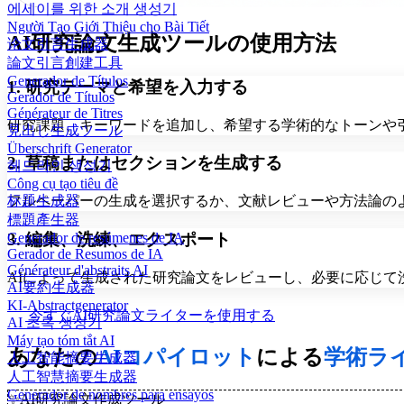
에세이를 위한 소개 생성기
Người Tạo Giới Thiệu cho Bài Tiết
AI研究論文生成ツールの使用方法
论文引言生成器
論文引言創建工具
Generador de Títulos
1. 研究テーマと希望を入力する
Gerador de Títulos
Générateur de Titres
研究課題、キーワードを追加し、希望する学術的なトーンや
見出し生成ツール
Überschrift Generator
2. 草稿またはセクションを生成する
헤드라인 생성기
Công cụ tạo tiêu đề
标题生成器
フルペーパーの生成を選択するか、文献レビューや方法論の
標題產生器
3. 編集、洗練、エクスポート
Generador de resúmenes de IA
Gerador de Resumos de IA
Générateur d'abstraits AI
AIによって生成された研究論文をレビューし、必要に応じて洗
AI要約生成器
KI-Abstractgenerator
今すぐAI研究論文ライターを使用する
AI 초록 생성기
Máy tạo tóm tắt AI
あなたの
AIコパイロット
による
学術ラ
人工智能摘要生成器
人工智慧摘要生成器
Generador de nombres para ensayos
✨
AI研究論文作成ツール