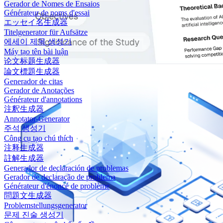
Gerador de Nomes de Ensaios
Générateur de noms d'essai
エッセイ名生成器
Titelgenerator für Aufsätze
에세이 제목 생성기
Máy tạo tên bài luận
论文标题生成器
論文標題生成器
Generador de citas
Gerador de Anotações
Générateur d'annotations
注釈生成器
Annotator-Generator
주석 생성기
Công cụ tạo chú thích
注释生成器
註解生成器
Generador de declaración de problemas
Gerador de declaração de problema
Générateur d'énoncé de problème
問題文生成器
Problemstellungsgenerator
문제 진술 생성기