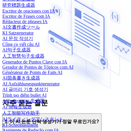
研究標題生成器
Escritor de oraciones con IA
Escritor de Frases com IA
Rédacteur de phrases IA
AI文書作成ツール
KI Satzgenerator
AI 문장 작성기
Công cụ viết câu AI
AI句子生成器
人工智慧句子生成器
Generador de Puntos Clave con IA
Gerador de Pontos de Tópicos com AI
Générateur de Points de Faits AI
AI箇条書き生成器
AI Aufzählungspunktgenerator
AI 글머리 기호 생성기
Trình tạo điểm bullet AI
AI bullet point 生成器
자주 묻는 질문
AI 簡報生成器
人工智能写作助手
AIライティングアシスタント
1. 이 AI 논문 단락 생성기가 정말 무료인가요?
KI-Schreibassistent
Assistente de Redação com IA