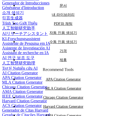
Generador de Introducciones
문서
Générateur d'Introduction
소개 생성기
내 라이브러리
引言生成器
Trình Tạo Giới Thiệu
PDF와 채팅
人工智能研究助手
자동 인용 생성기
AIリサーチアシスタント
KI-Forschungsassistent
수동 인용 생성기
Assistente de Pesquisa em IA
Asistente de Investigación AI
가격
Assistant de recherche en IA
AI 연구 보조 도구
제휴
人工智慧研究助理
Trợ lý Nghiên cứu AI
Recommend Tools
AI Citation Generator
APA Citation Generator
APA Citation Generator
MLA Citation Generator
Chicago Citation Generator
MLA Citation Generator
AMA Citation Generator
IEEE Citation Generator
Chicago Citation Generator
Harvard Citation Generator
ACS Citation Generator
Harvard Citation Generator
Generador de Citas Harvard
Gerador de Citações Harvard
AMA Citation Generator