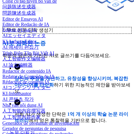
Công cụ tạo tuyên bố vấn đề
问题陈述生成器
問題陳述生成器
Editor de Ensayos AI
Editor de Redação de IA
Éditeur d'Essai IA
✨
무료 논문 단락 생성기
AIエッセイエディタ
KI Aufsatz-Editor
AI로 심화된 논증
AI 에세이 편집기
Trình Biên Tập Bài Viết AI
학문적 담론에 기반한 AI로 글쓰기를 다듬어보세요.
人工智能作文编辑器
AI 論文編輯器
Redactor de contenido IA
Redator de Conteúdo de IA
당신의 주장을 개선하고, 유창성을 향상시키며, 복잡한
Rédacteur de contenu IA
아이디어를 단순화
하기 위한 지능적인 제안을 받아보세
AIコンテンツライター
요.
KI-Inhaltsautor
AI 콘텐츠 작가
Nhà văn nội dung AI
人工智能内容撰写器
저희 AI가 생성한 단락은
1억 개 이상의 학술 논문 라이
人工智慧內容作家
브러리
에서 얻은 통찰력을 기반으로 합니다.
Generador de preguntas de investigación
Gerador de perguntas de pesquisa
논문 다듬기
Générateur de questions de recherche