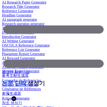
AI Research Paper Generator
Research Title Generator
Reference Generator
Headline Generator
AI paragraph generator
Research question generator
Thesis paragraph generator
Hypothesis generator
Introduction Generator
AI Writing Generator
OSCOLA Reference Generator
Reference List Generator
Plagiarism Report Generator
AI Reword Generator
AI Bullet Point Generator
AI Legal Writing Generator
Shorten Essay Generator
로그인
회원가입
参考文献生成器
Generador de Referencias
논문 단락
생성기
Gerador de Referências
Générateur de Références
参照生成器
Referenzgenerator
참조 생성기