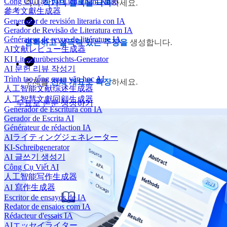
Công Cụ Tạo Tài Liệu Tham Khảo
즉시
작가의 블록을 극복
하세요.
參考文獻生成器
Generador de revisión literaria con IA
Gerador de Revisão de Literatura em IA
Générateur de revue de littérature IA
명확하고 설득력 있는 주장을
생성합니다.
AI文献レビュー生成器
KI Literaturübersichts-Generator
AI 문헌 리뷰 작성기
Trình tạo tổng quan văn học AI
주제를
전체 개요로 확장
하세요.
人工智能文献综述生成器
人工智慧文獻回顧生成器
무료로 논문 생성하기
Generador de Escritura con IA
Gerador de Escrita AI
Générateur de rédaction IA
AIライティングジェネレーター
KI-Schreibgenerator
AI 글쓰기 생성기
Công Cụ Viết AI
人工智能写作生成器
AI 寫作生成器
Escritor de ensayos de IA
Redator de ensaios com IA
Rédacteur d'essais IA
AIエッセイライター