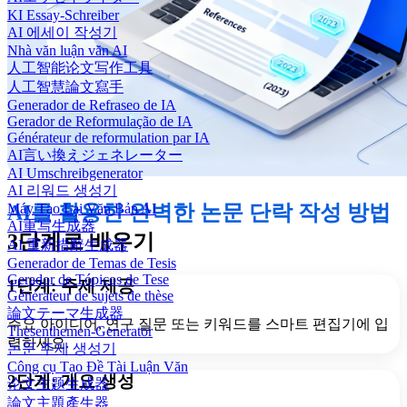
KI Essay-Schreiber
AI 에세이 작성기
Nhà văn luận văn AI
人工智能论文写作工具
人工智慧論文寫手
Generador de Refraseo de IA
Gerador de Reformulação de IA
Générateur de reformulation par IA
AI言い換えジェネレーター
AI Umschreibgenerator
AI 리워드 생성기
Máy Tạo Lại Văn Bản AI
AI를 활용한 완벽한 논문 단락 작성 방법
AI重写生成器
3단계로 배우기
AI 重新措辭生成器
Generador de Temas de Tesis
Gerador de Tópicos de Tese
1단계: 주제 제공
Générateur de sujets de thèse
論文テーマ生成器
주요 아이디어, 연구 질문 또는 키워드를 스마트 편집기에 입
Thesenthemen-Generator
력하세요.
논문 주제 생성기
Công cụ Tạo Đề Tài Luận Văn
2단계: 개요 생성
论文主题生成器
論文主題產生器