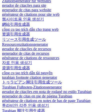
Zitationsgenerator für Websites
gerador de citações para site
generador de citas para website
générateur de citations pour site web
웹사이트용 인용 생성기
網站引用生成器
công cụ tạo trích dẫn cho trang web
资源引用生成器
リソース引用生成ツール
Ressourcenzitationsgenerator
gerador de citações de recursos
generador de citas de recursos
générateur de citations de ressources
자료 인용 생성기
資源引用生成器
công cụ tạo trích dẫn tài nguyên
turabian footnote citation generator
トゥラビアン脚注引用生成ツール
Turabian Fußnoten-Zitationsgenerator
gerador de citações em nota de rodapé no estilo Turabian
generador de citas en pie de página Turabian
générateur de citations en notes de bas de page Turabian
투라비안 각주 인용 생성기
Turabian 脚注引用生成器