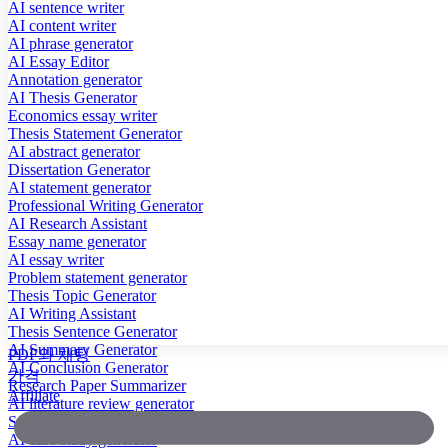
AI sentence writer
AI content writer
AI phrase generator
AI Essay Editor
Annotation generator
AI Thesis Generator
Economics essay writer
Thesis Statement Generator
AI abstract generator
Dissertation Generator
AI statement generator
Professional Writing Generator
AI Research Assistant
Essay name generator
AI essay writer
Problem statement generator
Thesis Topic Generator
AI Writing Assistant
Thesis Sentence Generator
AI Summary Generator
PDF와 채팅
AI Conclusion Generator
가격
Research Paper Summarizer
Affiliate
AI literature review generator
Scientific Paper Summarizer
AI case study generator