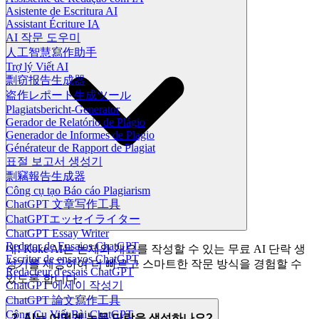
Asistente de Escritura AI
Assistant Écriture IA
AI 작문 도우미
人工智慧寫作助手
Trợ lý Viết AI
剽窃报告生成器
盗作レポート生成ツール
Plagiatsbericht-Generator
Gerador de Relatório de Plágio
Generador de Informes de Plagio
Générateur de Rapport de Plagiat
표절 보고서 생성기
剽竊報告生成器
Công cụ tạo Báo cáo Plagiarism
ChatGPT 文章写作工具
ChatGPTエッセイライター
ChatGPT Essay Writer
Redator de Ensaios ChatGPT
네! Koke AI는 논제와 개요를 작성할 수 있는 무료 AI 단락 생
Escritor de ensayos ChatGPT
성기를 제공하여 더 빠르고 스마트한 작문 방식을 경험할 수
Rédacteur d'essais ChatGPT
있도록 합니다.
ChatGPT 에세이 작성기
ChatGPT 論文寫作工具
Công Cụ Viết Bài ChatGPT
2. AI는 어떻게 논문 단락을 생성하나요?