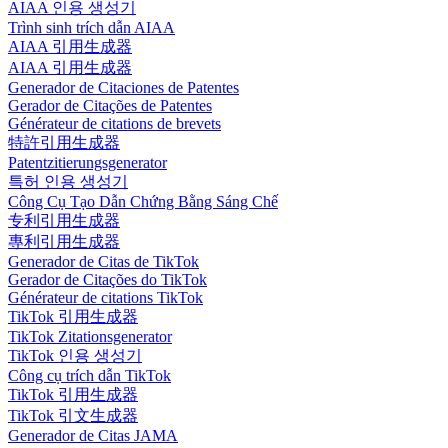
AIAA 인용 생성기
Trình sinh trích dẫn AIAA
AIAA 引用生成器
AIAA 引用生成器
Generador de Citaciones de Patentes
Gerador de Citações de Patentes
Générateur de citations de brevets
特許引用生成器
Patentzitierungsgenerator
특허 인용 생성기
Công Cụ Tạo Dẫn Chứng Bằng Sáng Chế
专利引用生成器
專利引用生成器
Generador de Citas de TikTok
Gerador de Citações do TikTok
Générateur de citations TikTok
TikTok 引用生成器
TikTok Zitationsgenerator
TikTok 인용 생성기
Công cụ trích dẫn TikTok
TikTok 引用生成器
TikTok 引文生成器
Generador de Citas JAMA