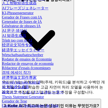
人工智能短语生成器
AIフレーズジェネレーター
KI-Phrasengenerator
Gerador de Frases com IA
Generador de frases de IA
Générateur de phrases IA
AI 문구 생성기
AI 短语生成器
Trình tạo cụm từ AI
经济论文写作专家
経済学エッセイライター
Wirtschaftsaufsatzschreiber
Redator de ensaios de Economia
Redactor de ensayos de economía
Rédacteur d'essais économiques
경제 에세이 작가
經濟學論文寫作專家
우리의 AI는 귀하의 입력(주제, 키워드)을 분석하고 수백만 개
Nhà viết bài luận Kinh tế
论文陈述生成器
의 학술 기사를 학습한 고급 자연어 처리 모델을 사용하여 논
論文ステートメントジェネレーター
리적이고 주장을 담고 일관된 논문 주장을 구성합니다.
Thesis Statement Generator
Gerador de Tese
Generador de Declaraciones de Tesis
3. Koke AI가 최고의 논문 생성기인 이유는 무엇인가요?