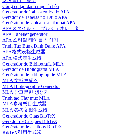
參考書目生成器
Công cụ tạo danh mục tài liệu
Generador de Tablas en Estilo APA
Gerador de Tabelas no Estilo APA
Générateur de tableaux au format APA
APAスタイルテーブルジェネレーター
APA-Tabellengenerator
APA 스타일 테이블 생성기
Trình Tạo Bảng Định Dạng APA
APA格式表格生成器
APA 格式表生成器
Generador de Bibliografía MLA
Gerador de Bibliografia MLA
Générateur de bibliographie MLA
MLA 文献生成器
MLA Bibliographie Generator
MLA 참고문헌 생성기
Trình tạo Thư mục MLA
MLA参考书目生成器
MLA 參考文獻生成器
Generador de Citas BibTeX
Gerador de Citações BibTeX
Générateur de citations BibTeX
BibTeX引用生成器