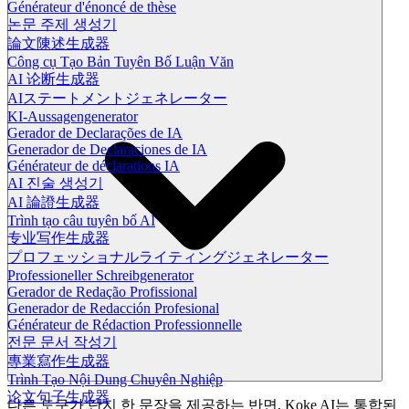
Générateur d'énoncé de thèse
논문 주제 생성기
論文陳述生成器
Công cụ Tạo Bản Tuyên Bố Luận Văn
AI 论断生成器
AIステートメントジェネレーター
KI-Aussagengenerator
Gerador de Declarações de IA
Generador de Declaraciones de IA
Générateur de déclarations IA
AI 진술 생성기
AI 論證生成器
Trình tạo câu tuyên bố AI
专业写作生成器
プロフェッショナルライティングジェネレーター
Professioneller Schreibgenerator
Gerador de Redação Profissional
Generador de Redacción Profesional
Générateur de Rédaction Professionnelle
전문 문서 작성기
專業寫作生成器
Trình Tạo Nội Dung Chuyên Nghiệp
论文句子生成器
다른 도구가 단지 한 문장을 제공하는 반면, Koke AI는 통합된