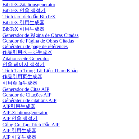
BibTeX-Zitationsgenerator
BibTeX 인용 생성기
Trình tạo trích dẫn BibTeX
BibTeX 引用生成器
BibTeX 引用生成器
Generador de Página de Obras Citadas
Gerador de Página de Obras Citadas
Générateur de page de références
作品引用ページ生成器
Zitationsseite Generator
인용 페이지 생성기
Trình Tạo Trang Tài Liệu Tham Khảo
作品引用页生成器
引用頁面生成器
Generador de Citas AIP
Gerador de Citações AIP
Générateur de citations AIP
AIP引用生成器
AIP-Zitationsgenerator
AIP 인용 생성기
Công Cụ Tạo Trích Dẫn AIP
AIP 引用生成器
AIP 引文生成器