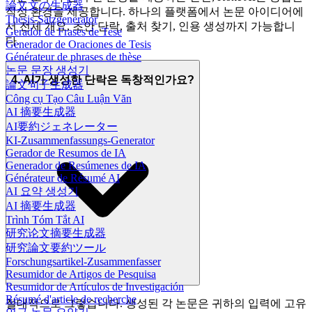
論文文の生成器
작성 환경을 제공합니다. 하나의 플랫폼에서 논문 아이디어에
Thesis-Satzgenerator
서 전체 개요, 초안 단락, 출처 찾기, 인용 생성까지 가능합니
Gerador de Frases de Tese
다.
Generador de Oraciones de Tesis
Générateur de phrases de thèse
논문 문장 생성기
4. AI가 생성한 단락은 독창적인가요?
論文句子生成器
Công cụ Tạo Câu Luận Văn
AI 摘要生成器
AI要約ジェネレーター
KI-Zusammenfassungs-Generator
Gerador de Resumos de IA
Generador de Resúmenes de IA
Générateur de Résumé AI
AI 요약 생성기
AI 摘要生成器
Trình Tóm Tắt AI
研究论文摘要生成器
研究論文要約ツール
Forschungsartikel-Zusammenfasser
Resumidor de Artigos de Pesquisa
Resumidor de Artículos de Investigación
Résumé d'article de recherche
절대적으로 그렇습니다. 생성된 각 논문은 귀하의 입력에 고유