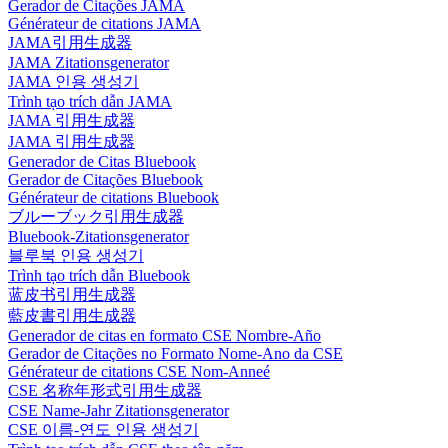
Gerador de Citações JAMA
Générateur de citations JAMA
JAMA引用生成器
JAMA Zitationsgenerator
JAMA 인용 생성기
Trình tạo trích dẫn JAMA
JAMA 引用生成器
JAMA 引用生成器
Generador de Citas Bluebook
Gerador de Citações Bluebook
Générateur de citations Bluebook
ブルーブック引用生成器
Bluebook-Zitationsgenerator
블루북 인용 생성기
Trình tạo trích dẫn Bluebook
蓝皮书引用生成器
藍皮書引用生成器
Generador de citas en formato CSE Nombre-Año
Gerador de Citações no Formato Nome-Ano da CSE
Générateur de citations CSE Nom-Anneé
CSE 名称年形式引用生成器
CSE Name-Jahr Zitationsgenerator
CSE 이름-연도 인용 생성기