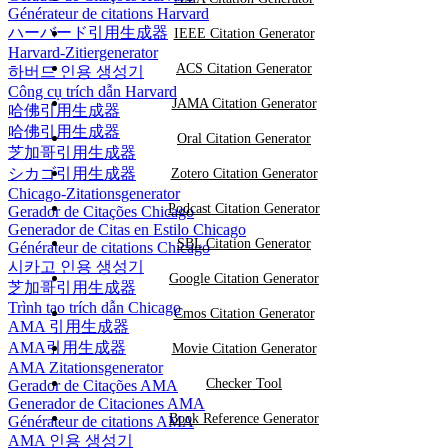
Générateur de citations Harvard
ハーバード引用生成器
IEEE Citation Generator
Harvard-Zitiergenerator
ACS Citation Generator
하버드 인용 생성기
Công cụ trích dẫn Harvard
JAMA Citation Generator
哈佛引用生成器
哈佛引用生成器
Oral Citation Generator
芝加哥引用生成器
シカゴ引用生成器
Zotero Citation Generator
Chicago-Zitationsgenerator
Podcast Citation Generator
Gerador de Citações Chicago
Generador de Citas en Estilo Chicago
SBL Citation Generator
Générateur de citations Chicago
시카고 인용 생성기
Google Citation Generator
芝加哥引用生成器
Trình tạo trích dẫn Chicago
Cmos Citation Generator
AMA 引用生成器
AMA引用生成器
Movie Citation Generator
AMA Zitationsgenerator
Checker Tool
Gerador de Citações AMA
Generador de Citaciones AMA
Book Reference Generator
Générateur de citations AMA
AMA 인용 생성기