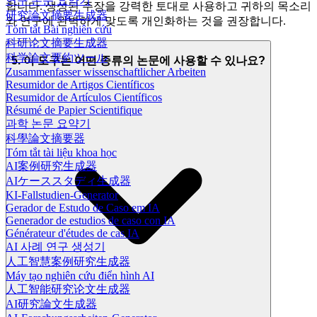
연구 논문 요약기
합니다. 생성된 주장을 강력한 토대로 사용하고 귀하의 목소리
研究論文摘要生成器
와 연구에 완벽하게 맞도록 개인화하는 것을 권장합니다.
Tóm tắt Bài nghiên cứu
科研论文摘要生成器
科学論文要約ツール
5. 이 도구는 어떤 종류의 논문에 사용할 수 있나요?
Zusammenfasser wissenschaftlicher Arbeiten
Resumidor de Artigos Científicos
Resumidor de Artículos Científicos
Résumé de Papier Scientifique
과학 논문 요약기
科學論文摘要器
Tóm tắt tài liệu khoa học
AI案例研究生成器
AIケーススタディ生成器
KI-Fallstudien-Generator
Gerador de Estudo de Caso em IA
Generador de estudios de caso con IA
Générateur d'études de cas IA
AI 사례 연구 생성기
人工智慧案例研究生成器
Máy tạo nghiên cứu điển hình AI
人工智能研究论文生成器
AI研究論文生成器