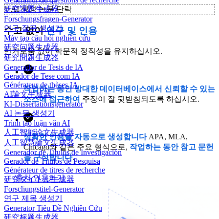
研究課題生成器
✨
AI 생성 논문 단락
Forschungsfragen-Generator
연구 질문 생성기
수고 없이
연구 및 인용
Máy tạo câu hỏi nghiên cứu
研究问题生成器
번거로움 없이 학문적 정직성을 유지하십시오.
研究問題生成器
Generador de Tesis de IA
Gerador de Tese com IA
Générateur de thèses IA
작업하는 동안 방대한 데이터베이스에서 신뢰할 수 있는
AI論文生成器
소스에 접근하여
주장이 잘 뒷받침되도록 하십시오.
KI-Dissertationsgenerator
AI 논문 생성기
Trình tạo luận văn AI
人工智能论文生成器
정확한 인용을 자동으로 생성합니다
APA, MLA,
人工智慧論文生成器
Chicago와 같은 주요 형식으로,
작업하는 동안 참고 문헌
Generador de Títulos de Investigación
을 구성합니다
.
Gerador de Títulos de Pesquisa
Générateur de titres de recherche
출처 인용하기
研究タイトル生成器
Forschungstitel-Generator
연구 제목 생성기
Generator Tiêu Đề Nghiên Cứu
研究标题生成器