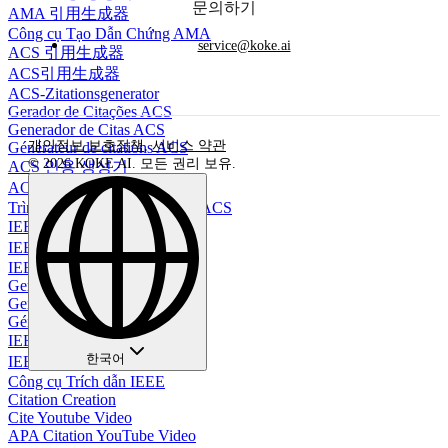
문의하기
AMA 引用生成器
Công cụ Tạo Dẫn Chứng AMA
service@koke.ai
ACS 引用生成器
ACS引用生成器
ACS-Zitationsgenerator
Gerador de Citações ACS
Generador de Citas ACS
개인정보 보호정책
,
서비스 약관
Générateur de citations ACS
© 2026 KOKE AI. 모든 권리 보유.
ACS 인용 생성기
ACS 引文生成器
Trình Tạo Tài Liệu Trích Dẫn ACS
IEEE 引用生成器
IEEE引用生成器
IEEE-Zitationsgenerator
Gerador de Citações IEEE
Generador de citas IEEE
Générateur de citations IEEE
IEEE 인용 생성기
한국어
IEEE 參考文獻生成器
Công cụ Trích dẫn IEEE
Citation Creation
Cite Youtube Video
APA Citation YouTube Video