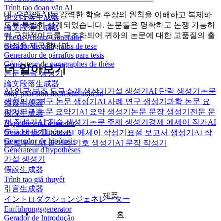
Trình tạo đoạn văn AI
네. 우리의 AI는 강력한 학술 주장의 원칙을 이해하고 복제하
论文段落生成器
도록 특별히 설계되었습니다. 논문들은 명확하고 논쟁 가능하
論文段落生成器
며 구체적이도록 구조화되어 귀하의 논문에 대한 고품질의 출
Thesis-Absatz-Generator
발점을 제공합니다.
Gerador de parágrafos de tese
Generador de párrafos para tesis
Générateur de paragraphes de thèse
더 알아보기
논문 단락 생성기
論文段落生成器
AI 연구 보조 도구
소개 생성기
가설 생성기
AI 단락 생성기
논문
Máy phát sinh đoạn văn luận án
생성기
AI 연구 논문 생성기
AI 사례 연구 생성기
과학 논문 요
假设生成器
약기
연구 논문 요약기
AI 요약 생성기
논문 문장 생성기
전문 문
仮説生成器
서 작성기
AI 진술 생성기
논문 주제 생성기
경제 에세이 작가
AI
Hypothesen-Generator
Gerador de Hipóteses
문구 생성기
ChatGPT 에세이 작성기
표절 보고서 생성기
AI 작
Generador de hipótesis
문 도우미
AI 글머리 기호 생성기
AI 문장 작성기
Générateur d'hypothèses
가설 생성기
假設生成器
Trình tạo giả thuyết
引言生成器
제품
イントロダクションジェネレーター
Einführungsgenerator
홈
Gerador de Introdução