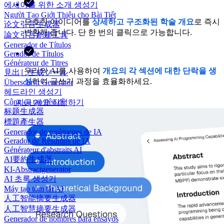
에세이를 위한 소개 생성기
Người Tạo Giới Thiệu cho Bài Tiết
모호한 아이디어를
상세하고 구조화된 학술 개요
로 즉시
论文引言生成器
변환해 줍니다. 단 한 번의 클릭으로 가능합니다.
論文引言創建工具
Generador de Títulos
Gerador de Títulos
Générateur de Titres
우리의 AI를 사용하여
개요의 각 섹션에 대한 단락을 생
見出し生成ツール
성
하여 글쓰기 과정을 효율화하세요.
Überschrift Generator
헤드라인 생성기
Công cụ tạo tiêu đề
지금 개요 작성하기
标题生成器
標題產生器
Generador de resúmenes de IA
Gerador de Resumos de IA
Générateur d'abstraits AI
AI要約生成器
KI-Abstractgenerator
AI 초록 생성기
Máy tạo tóm tắt AI
人工智能摘要生成器
人工智慧摘要生成器
Generador de nombres para ensayos