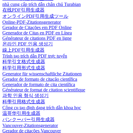
nhà cung cấp trích dẫn chân chú Turabian
在线PDF引用生成器
オンラインPDF引用生成ツール
Online-PDF-Zitationsgenerator
Gerador de Citações em PDF Online
Generador de Citas en PDF en Línea
Générateur de citations PDF en ligne
온라인 PDF 인용 생성기
線上PDF引用生成器
Trình tạo trích dẫn PDF trực tuyến
科学引文格式生成器
科学引用形式生成器
Generator für wissenschaftliche Zitationen
Gerador de formato de citação científica
Generador de formato de cita científica
Générateur de format de citation scientifique
과학 인용 형식 생성기
科學引用格式生成器
Công cụ tạo định dạng trích dẫn khoa học
温哥华引用生成器
バンクーバー引用生成器
Vancouver-Zitationsgenerator
Gerador de citações Vancouver