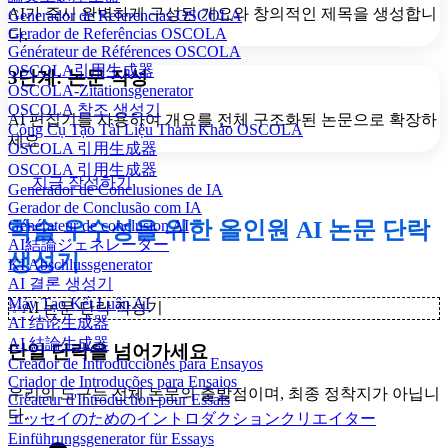
AI가 즉시 완벽하게 구성된 개요와 창의적인 제목을 생성합니
Generador de Referencias OSCOLA
Gerador de Referências OSCOLA
다.
Générateur de Références OSCOLA
OSCOLA引用生成器
3단계: 논문 작성
OSCOLA-Zitationsgenerator
OSCOLA 참조 생성기
AI 편집기를 사용하여 개요를 전체 구조화된 논문으로 확장하
Công Cụ Tạo Tài Liệu Tham Khảo OSCOLA
세요.
OSCOLA 引用生成器
OSCOLA 引用生成器
지금 작성하기
Generador de Conclusiones de IA
Gerador de Conclusão com IA
학술 우수성을 위한 올인원 AI 논문 단락
Générateur de conclusion AI
AI結論ジェネレーター
생성기
KI Abschlussgenerator
AI 결론 생성기
Máy Tạo Kết Luận AI
✨
AI 논문 단락 작성기
AI 结论生成器
AI 結論生成器
단일 단락을 넘어가세요
Creador de Introducciones para Ensayos
Criador de Introduções para Ensaios
우리의 도구는 전체 논문의 출발점이며, 최종 정착지가 아닙니
Créateur d'Introduction pour Essais
다.
エッセイのためのイントロダクションクリエイター
Einführungsgenerator für Essays