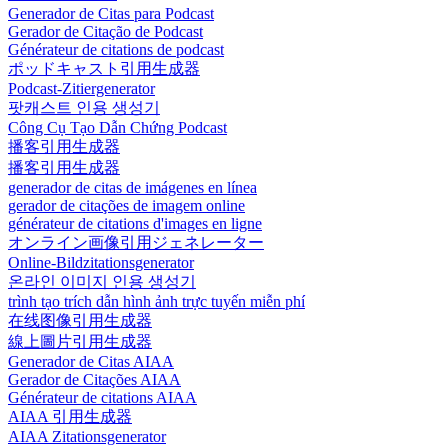
Generador de Citas para Podcast
Gerador de Citação de Podcast
Générateur de citations de podcast
ポッドキャスト引用生成器
Podcast-Zitiergenerator
팟캐스트 인용 생성기
Công Cụ Tạo Dẫn Chứng Podcast
播客引用生成器
播客引用生成器
generador de citas de imágenes en línea
gerador de citações de imagem online
générateur de citations d'images en ligne
オンライン画像引用ジェネレーター
Online-Bildzitationsgenerator
온라인 이미지 인용 생성기
trình tạo trích dẫn hình ảnh trực tuyến miễn phí
在线图像引用生成器
線上圖片引用生成器
Generador de Citas AIAA
Gerador de Citações AIAA
Générateur de citations AIAA
AIAA 引用生成器
AIAA Zitationsgenerator