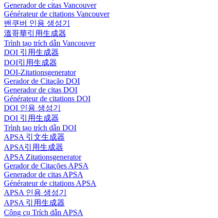
Generador de citas Vancouver
Générateur de citations Vancouver
밴쿠버 인용 생성기
溫哥華引用生成器
Trình tạo trích dẫn Vancouver
DOI 引用生成器
DOI引用生成器
DOI-Zitationsgenerator
Gerador de Citação DOI
Generador de citas DOI
Générateur de citations DOI
DOI 인용 생성기
DOI 引用生成器
Trình tạo trích dẫn DOI
APSA 引文生成器
APSA引用生成器
APSA Zitationsgenerator
Gerador de Citações APSA
Generador de citas APSA
Générateur de citations APSA
APSA 인용 생성기
APSA 引用生成器
Công cụ Trích dẫn APSA