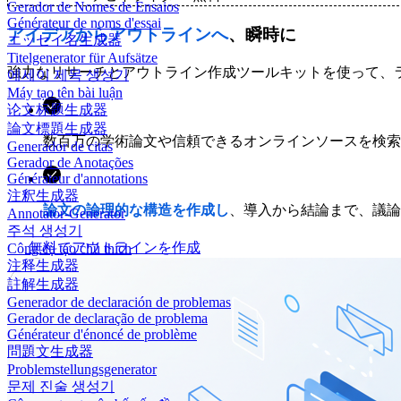
Gerador de Nomes de Ensaios
Générateur de noms d'essai
アイデアからアウトラインへ
、瞬時に
エッセイ名生成器
Titelgenerator für Aufsätze
強力なリサーチとアウトライン作成ツールキットを使って、
에세이 제목 생성기
Máy tạo tên bài luận
论文标题生成器
論文標題生成器
数百万の学術論文や信頼できるオンラインソースを検索
Generador de citas
Gerador de Anotações
Générateur d'annotations
注釈生成器
論文の論理的な構造を作成し
、導入から結論まで、議論
Annotator-Generator
주석 생성기
無料でアウトラインを作成
Công cụ tạo chú thích
注释生成器
註解生成器
Generador de declaración de problemas
Gerador de declaração de problema
Générateur d'énoncé de problème
問題文生成器
Problemstellungsgenerator
문제 진술 생성기