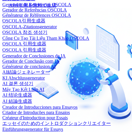
Generador de Referencias OSCOLA
APA引用を無料で生成
Gerador de Referências OSCOLA
Générateur de Références OSCOLA
OSCOLA引用生成器
OSCOLA-Zitationsgenerator
OSCOLA 참조 생성기
Công Cụ Tạo Tài Liệu Tham Khảo OSCOLA
OSCOLA 引用生成器
OSCOLA 引用生成器
Generador de Conclusiones de IA
Gerador de Conclusão com IA
Générateur de conclusion AI
AI結論ジェネレーター
KI Abschlussgenerator
AI 결론 생성기
Máy Tạo Kết Luận AI
AI 结论生成器
AI 結論生成器
Creador de Introducciones para Ensayos
Criador de Introduções para Ensaios
Créateur d'Introduction pour Essais
エッセイのためのイントロダクションクリエイター
Einführungsgenerator für Essays