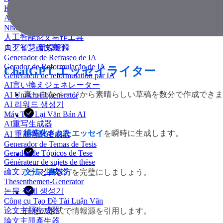
KI Essay-Schreiber
AI 에세이 작성기
Nhà văn luận văn AI
人工智能论文写作工具
人工智慧論文寫手
ログイン
新規登録
Generador de Refraseo de IA
Gerador de Reformulação de IA
ChatGPT エッセイライター
Générateur de reformulation par IA
AI言い換えジェネレーター
真っ白なページから素晴らしい草稿を数分で作成できま
AI Umschreibgenerator
AI 리워드 생성기
Máy Tạo Lại Văn Bản AI
AI重写生成器
構造化されたエッセイ
を瞬時に生成します。
AI 重新措辭生成器
Generador de Temas de Tesis
Gerador de Tópicos de Tese
Générateur de sujets de thèse
論文テーマ生成器
文法
と
書き方
を完璧にしましょう。
Thesenthemen-Generator
논문 주제 생성기
Công cụ Tạo Đề Tài Luận Văn
论文主题生成器
任意の形式で情報源を引用します。
論文主題產生器