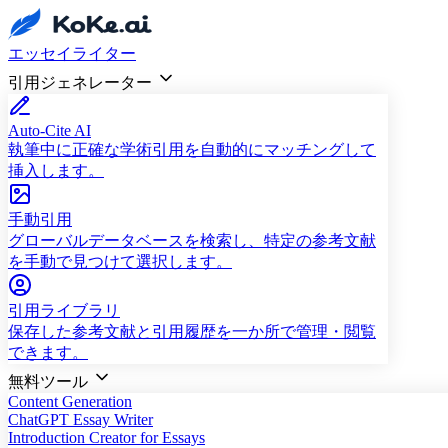
エッセイライター
引用ジェネレーター
Auto-Cite AI
執筆中に正確な学術引用を自動的にマッチングして
挿入します。
手動引用
グローバルデータベースを検索し、特定の参考文献
を手動で見つけて選択します。
引用ライブラリ
保存した参考文献と引用履歴を一か所で管理・閲覧
できます。
無料ツール
Content Generation
ChatGPT Essay Writer
Introduction Creator for Essays