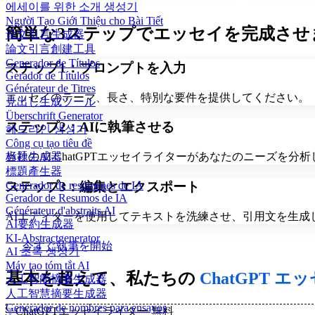
에세이를 위한 소개 생성기
Người Tạo Giới Thiệu cho Bài Tiết
簡単な3ステップでエッセイを完成させ
论文引言生成器
論文引言創建工具
Generador de Títulos
ステップ1：プロンプトを入力
Gerador de Títulos
Générateur de Titres
エッセイのテーマ、長さ、特別な要件を提供してください。
見出し生成ツール
Überschrift Generator
ステップ2：AIに執筆させる
헤드라인 생성기
Công cụ tạo tiêu đề
标题生成器
当社のAI ChatGPTエッセイライターがあなたのニーズ
標題產生器
ステップ3：編集とエクスポート
Generador de resúmenes de IA
Gerador de Resumos de IA
Générateur d'abstraits AI
AIエディターを使用してテキストを洗練させ、引用文を生成
AI要約生成器
KI-Abstractgenerator
今すぐ執筆を開始
AI 초록 생성기
Máy tạo tóm tắt AI
基本を超えて、私たちの
ChatGPT 
人工智能摘要生成器
人工智慧摘要生成器
Generador de nombres para ensayos
✨
ChatGPTエッセイライター 無料