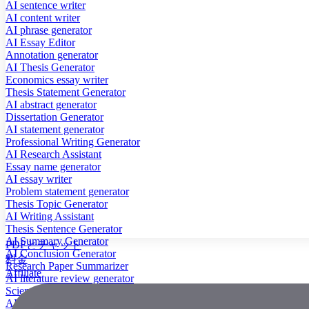
AI sentence writer
AI content writer
AI phrase generator
AI Essay Editor
Annotation generator
AI Thesis Generator
Economics essay writer
Thesis Statement Generator
AI abstract generator
Dissertation Generator
AI statement generator
Professional Writing Generator
AI Research Assistant
Essay name generator
AI essay writer
Problem statement generator
Thesis Topic Generator
AI Writing Assistant
Thesis Sentence Generator
AI Summary Generator
PDFとチャット
AI Conclusion Generator
料金
Research Paper Summarizer
Affiliate
AI literature review generator
Scientific Paper Summarizer
AI case study generator