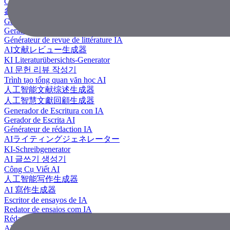
Công Cụ Tạo Tài Liệu Tham Khảo
參考文獻生成器
Generador de revisión literaria con IA
Gerador de Revisão de Literatura em IA
Générateur de revue de littérature IA
AI文献レビュー生成器
KI Literaturübersichts-Generator
AI 문헌 리뷰 작성기
Trình tạo tổng quan văn học AI
人工智能文献综述生成器
人工智慧文獻回顧生成器
Generador de Escritura con IA
Gerador de Escrita AI
Générateur de rédaction IA
AIライティングジェネレーター
KI-Schreibgenerator
AI 글쓰기 생성기
Công Cụ Viết AI
人工智能写作生成器
AI 寫作生成器
Escritor de ensayos de IA
Redator de ensaios com IA
Rédacteur d'essais IA
AIエッセイライター