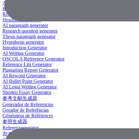
AI Research Paper Generator
Research Title Generator
Reference Generator
Headline Generator
AI paragraph generator
Research question generator
Thesis paragraph generator
Hypothesis generator
Introduction Generator
AI Writing Generator
OSCOLA Reference Generator
Reference List Generator
Plagiarism Report Generator
AI Reword Generator
AI Bullet Point Generator
AI Legal Writing Generator
Shorten Essay Generator
参考文献生成器
Generador de Referencias
Gerador de Referências
Générateur de Références
参照生成器
Referenzgenerator
참조 생성기