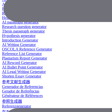
AI Research Paper Generator
Research Title Generator
Reference Generator
Headline Generator
AI paragraph generator
Research question generator
Thesis paragraph generator
Hypothesis generator
Introduction Generator
AI Writing Generator
OSCOLA Reference Generator
Reference List Generator
Plagiarism Report Generator
AI Reword Generator
AI Bullet Point Generator
AI Legal Writing Generator
Shorten Essay Generator
参考文献生成器
Generador de Referencias
Gerador de Referências
Générateur de Références
参照生成器
Referenzgenerator
참조 생성기