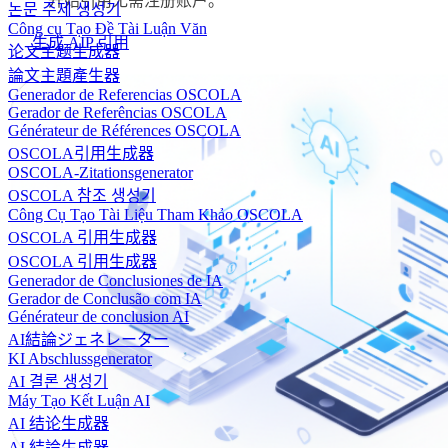
开始引用无需注册账户。
논문 주제 생성기
Công cụ Tạo Đề Tài Luận Văn
生成 AIP 引用
论文主题生成器
論文主題產生器
Generador de Referencias OSCOLA
Gerador de Referências OSCOLA
Générateur de Références OSCOLA
OSCOLA引用生成器
OSCOLA-Zitationsgenerator
OSCOLA 참조 생성기
Công Cụ Tạo Tài Liệu Tham Khảo OSCOLA
OSCOLA 引用生成器
OSCOLA 引用生成器
Generador de Conclusiones de IA
Gerador de Conclusão com IA
Générateur de conclusion AI
AI結論ジェネレーター
KI Abschlussgenerator
AI 결론 생성기
Máy Tạo Kết Luận AI
AI 结论生成器
AI 結論生成器