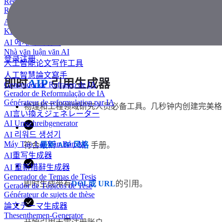
Redator de ensaios com IA
Rédacteur d'essais IA
AIエッセイライター
KI Essay-Schreiber
AI 에세이 작성기
Nhà văn luận văn AI
登录
注册
人工智能论文写作工具
人工智慧論文寫手
即时
AIP
引用生成器
Generador de Refraseo de IA
Gerador de Reformulação de IA
Générateur de reformulation par IA
物理和工程领域研究人员必备工具。几秒钟内创建完美格式的
AI言い換えジェネレーター
AI Umschreibgenerator
AI 리워드 생성기
Máy Tạo Lại Văn Bản AI
符合
最新 AIP 风格
手册。
AI重写生成器
AI 重新措辭生成器
Generador de Temas de Tesis
即时生成带有
DOI 或 URL
的引用。
Gerador de Tópicos de Tese
Générateur de sujets de thèse
論文テーマ生成器
Thesenthemen-Generator