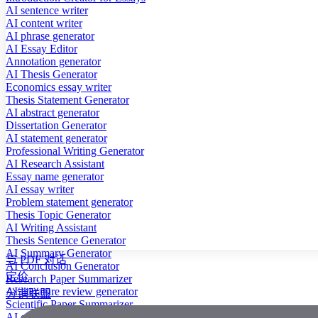
AI sentence writer
AI content writer
AI phrase generator
AI Essay Editor
Annotation generator
AI Thesis Generator
Economics essay writer
Thesis Statement Generator
AI abstract generator
Dissertation Generator
AI statement generator
Professional Writing Generator
AI Research Assistant
Essay name generator
AI essay writer
Problem statement generator
Thesis Topic Generator
AI Writing Assistant
Thesis Sentence Generator
AI Summary Generator
与 PDF 对话
AI Conclusion Generator
定价
Research Paper Summarizer
AI literature review generator
分销联盟
Scientific Paper Summarizer
AI case study generator