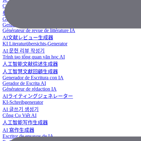
Công Cụ Tạo Tài Liệu Tham Khảo
參考文獻生成器
Generador de revisión literaria con IA
Gerador de Revisão de Literatura em IA
Générateur de revue de littérature IA
AI文献レビュー生成器
KI Literaturübersichts-Generator
AI 문헌 리뷰 작성기
Trình tạo tổng quan văn học AI
人工智能文献综述生成器
人工智慧文獻回顧生成器
Generador de Escritura con IA
Gerador de Escrita AI
Générateur de rédaction IA
AIライティングジェネレーター
KI-Schreibgenerator
AI 글쓰기 생성기
Công Cụ Viết AI
人工智能写作生成器
AI 寫作生成器
Escritor de ensayos de IA