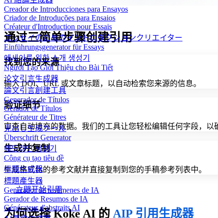
Creador de Introducciones para Ensayos
Criador de Introduções para Ensaios
Créateur d'Introduction pour Essais
通过三简单步骤创建引用
エッセイのためのイントロダクションクリエイター
Einführungsgenerator für Essays
에세이를 위한 소개 생성기
找到您的来源
Người Tạo Giới Thiệu cho Bài Tiết
论文引言生成器
输入 DOI、URL 或文章标题，以自动检索您来源的信息。
論文引言創建工具
Generador de Títulos
验证细节
Gerador de Títulos
Générateur de Titres
审查自动填充的数据。我们的工具让您轻松编辑任何字段，以
見出し生成ツール
Überschrift Generator
生成并复制
헤드라인 생성기
Công cụ tạo tiêu đề
标题生成器
生成格式化的参考文献并直接复制到您的手稿参考列表中。
標題產生器
立即开始引用
Generador de resúmenes de IA
Gerador de Resumos de IA
Générateur d'abstraits AI
为何选择 Koke AI 的
AIP 引用生成器