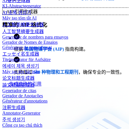
AI要約生成器
KI-Abstractgenerator
✨
AIP 引用生成器
AI 초록 생성기
Máy tạo tóm tắt AI
精准的 AIP 格式化
人工智能摘要生成器
人工智慧摘要生成器
Generador de nombres para ensayos
Gerador de Nomes de Ensaios
Générateur de noms d'essai
根据
美国物理学会 (AIP)
指南构建。
エッセイ名生成器
Titelgenerator für Aufsätze
에세이 제목 생성기
Máy tạo tên bài luận
支持超过
500 种物理和工程期刊
，确保专业的一致性。
论文标题生成器
生成准确的引用
論文標題生成器
Generador de citas
Gerador de Anotações
Générateur d'annotations
注釈生成器
Annotator-Generator
주석 생성기
Công cụ tạo chú thích