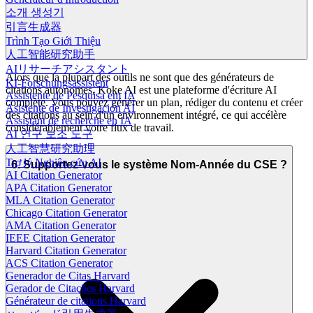
소개 생성기
引言生成器
Trình Tạo Giới Thiệu
人工智能研究助手
AIリサーチアシスタント
Alors que la plupart des outils ne sont que des générateurs de
KI-Forschungsassistent
citations autonomes, Koke AI est une plateforme d'écriture AI
Assistente de Pesquisa em IA
complète. Vous pouvez générer un plan, rédiger du contenu et créer
Asistente de Investigación AI
des citations au sein d'un environnement intégré, ce qui accélère
Assistant de recherche en IA
considérablement votre flux de travail.
AI 연구 보조 도구
人工智慧研究助理
Trợ lý Nghiên cứu AI
6. Supportez-vous le système Nom-Année du CSE ?
AI Citation Generator
APA Citation Generator
MLA Citation Generator
Chicago Citation Generator
AMA Citation Generator
IEEE Citation Generator
Harvard Citation Generator
ACS Citation Generator
Generador de Citas Harvard
Gerador de Citações Harvard
Générateur de citations Harvard