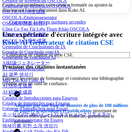
Gerador de Referências OSCOLA
Copiez instantanément votre citation formatée ou ajoutez-la
Générateur de Références OSCOLA
directement à votre document dans Koke AI.
OSCOLA引用生成器
OSCOLA-Zitationsgenerator
Commencer à citer en quelques secondes
OSCOLA 참조 생성기
Công Cụ Tạo Tài Liệu Tham Khảo OSCOLA
Une expérience d'écriture intégrée avec
OSCOLA 引用生成器
OSCOLA 引用生成器
Koke AI Générateur de citation CSE
Generador de Conclusiones de IA
Gerador de Conclusão com IA
✨
Générateur de citation au style CSE
Générateur de conclusion AI
AI結論ジェネレーター
Précision des citations instantanées
KI Abschlussgenerator
AI 결론 생성기
Éliminez les erreurs de formatage et construisez une bibliographie
Máy Tạo Kết Luận AI
crédible avec un outil de confiance.
AI 结论生成器
AI 結論生成器
Creador de Introducciones para Ensayos
Criador de Introduções para Ensaios
Alimenté par une base de données de plus de 100 millions
Créateur d'Introduction pour Essais
de papiers académiques et publications
provenant de
エッセイのためのイントロダクションクリエイター
sources telles que Crossref et DataCite, garantissant la
Einführungsgenerator für Essays
précision.
에세이를 위한 소개 생성기
Người Tạo Giới Thiệu cho Bài Tiết