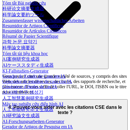
Tóm tắt Bài nghiên cứu
科研论文摘要生成器
科学論文要約ツール
Zusammenfasser wissenschaftlicher Arbeiten
Resumidor de Artigos Científicos
Resumidor de Artículos Científicos
Résumé de Papier Scientifique
과학 논문 요약기
科學論文摘要器
Tóm tắt tài liệu khoa học
AI案例研究生成器
AIケーススタディ生成器
KI-Fallstudien-Generator
Gerador de Estudo de Caso em IA
Vous pouvez citer une grande variété de sources, y compris des sites
Generador de estudios de caso con IA
Web, des articles de revues, des livres, des rapports de recherche, et
Générateur d'études de cas IA
plus encore. Il vous suffit de coller l'URL, le DOI, l'ISBN ou le titre
pour commencer.
AI 사례 연구 생성기
人工智慧案例研究生成器
Máy tạo nghiên cứu điển hình AI
4. Pouvez-vous aider avec les citations CSE dans le
人工智能研究论文生成器
texte ?
AI研究論文生成器
AI-Forschungsarbeiten-Generator
Gerador de Artigos de Pesquisa em IA