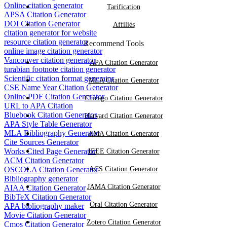
Online citation generator
Tarification
APSA Citation Generator
DOI Citation Generator
Affiliés
citation generator for website
resource citation generator
Recommend Tools
online image citation generator
Vancouver citation generator
APA Citation Generator
turabian footnote citation generator
Scientific citation format generator
MLA Citation Generator
CSE Name Year Citation Generator
Online PDF Citation Generator
Chicago Citation Generator
URL to APA Citation
Bluebook Citation Generator
Harvard Citation Generator
APA Style Table Generator
MLA Bibliography Generator
AMA Citation Generator
Cite Sources Generator
Works Cited Page Generator
IEEE Citation Generator
ACM Citation Generator
OSCOLA Citation Generator
ACS Citation Generator
Bibliography generator
JAMA Citation Generator
AIAA Citation Generator
BibTeX Citation Generator
Oral Citation Generator
APA bibliography maker
Movie Citation Generator
Zotero Citation Generator
Cmos Citation Generator