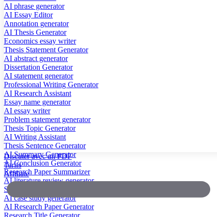
AI phrase generator
AI Essay Editor
Annotation generator
AI Thesis Generator
Economics essay writer
Thesis Statement Generator
AI abstract generator
Dissertation Generator
AI statement generator
Professional Writing Generator
AI Research Assistant
Essay name generator
AI essay writer
Problem statement generator
Thesis Topic Generator
AI Writing Assistant
Thesis Sentence Generator
AI Summary Generator
Discuter avec un PDF
AI Conclusion Generator
Tarifs
Research Paper Summarizer
Affiliate
AI literature review generator
Scientific Paper Summarizer
AI case study generator
AI Research Paper Generator
Research Title Generator