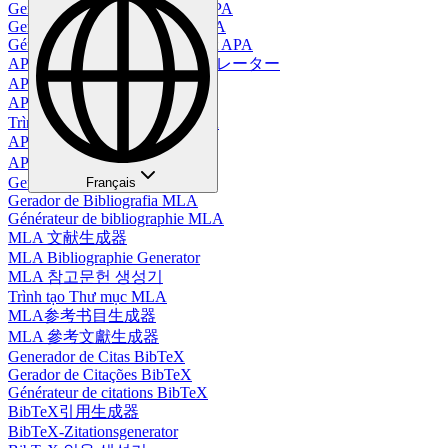
Generador de Tablas en Estilo APA
Gerador de Tabelas no Estilo APA
Générateur de tableaux au format APA
APAスタイルテーブルジェネレーター
APA-Tabellengenerator
APA 스타일 테이블 생성기
Trình Tạo Bảng Định Dạng APA
APA格式表格生成器
APA 格式表生成器
Generador de Bibliografía MLA
Français
Gerador de Bibliografia MLA
Générateur de bibliographie MLA
MLA 文献生成器
MLA Bibliographie Generator
MLA 참고문헌 생성기
Trình tạo Thư mục MLA
MLA参考书目生成器
MLA 參考文獻生成器
Generador de Citas BibTeX
Gerador de Citações BibTeX
Générateur de citations BibTeX
BibTeX引用生成器
BibTeX-Zitationsgenerator