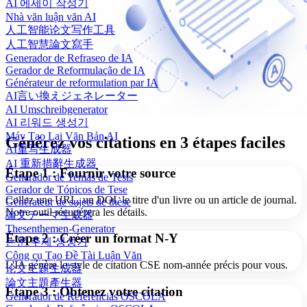
AI 에세이 작성기
Nhà văn luận văn AI
人工智能论文写作工具
人工智慧論文寫手
Generador de Refraseo de IA
Gerador de Reformulação de IA
Générateur de reformulation par IA
AI言い換えジェネレーター
AI Umschreibgenerator
AI 리워드 생성기
Máy Tạo Lại Văn Bản AI
Générez vos citations en 3 étapes faciles
AI重写生成器
AI 重新措辭生成器
Étape 1 : Fournir votre source
Generador de Temas de Tesis
Gerador de Tópicos de Tese
Collez une URL, un DOI, le titre d'un livre ou un article de journal.
Générateur de sujets de thèse
Notre outil récupérera les détails.
論文テーマ生成器
Thesenthemen-Generator
Étape 2 : Créer un format N-Y
논문 주제 생성기
Công cụ Tạo Đề Tài Luận Văn
L'IA génère le style de citation CSE nom-année précis pour vous.
论文主题生成器
論文主題產生器
Étape 3 : Obtenez votre citation
Generador de Referencias OSCOLA