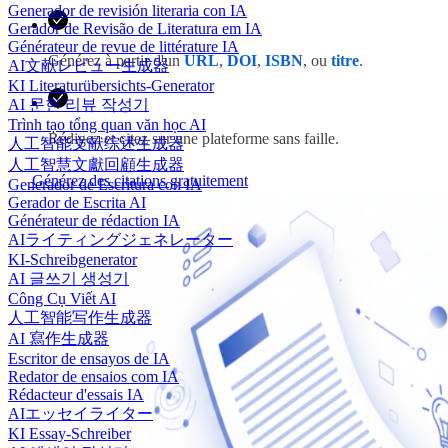
Generador de revisión literaria con IA
Gerador de Revisão de Literatura em IA
Générateur de revue de littérature IA
Générez à partir d'un
URL
,
DOI
,
ISBN
, ou
titre
.
AI文献レビュー生成器
KI Literaturübersichts-Generator
AI 문헌 리뷰 작성기
Trình tạo tổng quan văn học AI
Rédigez et citez sur une plateforme sans faille.
人工智能文献综述生成器
人工智慧文獻回顧生成器
Générez des citations gratuitement
Generador de Escritura con IA
Gerador de Escrita AI
Générateur de rédaction IA
AIライティングジェネレーター
KI-Schreibgenerator
AI 글쓰기 생성기
Công Cụ Viết AI
人工智能写作生成器
AI 寫作生成器
Escritor de ensayos de IA
Redator de ensaios com IA
Rédacteur d'essais IA
AIエッセイライター
KI Essay-Schreiber