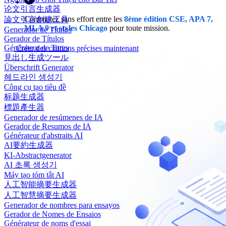
论文引言生成器
Commutez sans effort entre les
8ème édition CSE, APA 7,
論文引言創建工具
MLA 9 et styles Chicago
pour toute mission.
Generador de Títulos
Gerador de Títulos
Générateur de Titres
Créer des citations précises maintenant
見出し生成ツール
Überschrift Generator
헤드라인 생성기
Công cụ tạo tiêu đề
标题生成器
標題產生器
Generador de resúmenes de IA
Gerador de Resumos de IA
Générateur d'abstraits AI
AI要約生成器
KI-Abstractgenerator
AI 초록 생성기
Máy tạo tóm tắt AI
人工智能摘要生成器
人工智慧摘要生成器
Generador de nombres para ensayos
Gerador de Nomes de Ensaios
Générateur de noms d'essai