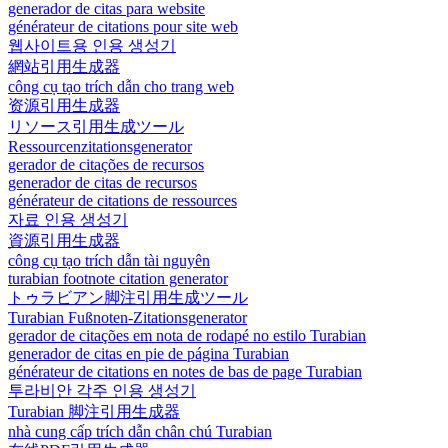
generador de citas para website
générateur de citations pour site web
웹사이트용 인용 생성기
網站引用生成器
công cụ tạo trích dẫn cho trang web
资源引用生成器
リソース引用生成ツール
Ressourcenzitationsgenerator
gerador de citações de recursos
generador de citas de recursos
générateur de citations de ressources
자료 인용 생성기
資源引用生成器
công cụ tạo trích dẫn tài nguyên
turabian footnote citation generator
トゥラビアン脚注引用生成ツール
Turabian Fußnoten-Zitationsgenerator
gerador de citações em nota de rodapé no estilo Turabian
generador de citas en pie de página Turabian
générateur de citations en notes de bas de page Turabian
투라비안 각주 인용 생성기
Turabian 脚注引用生成器
nhà cung cấp trích dẫn chân chú Turabian