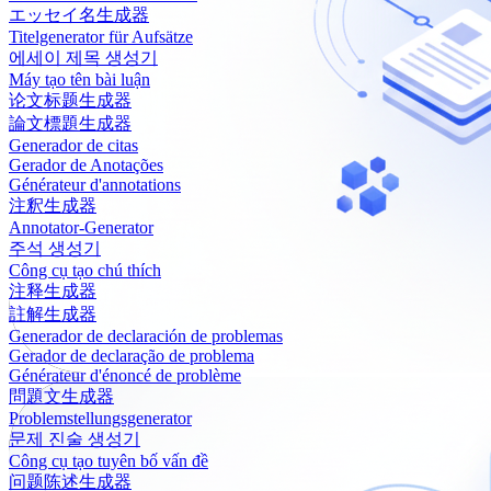
エッセイ名生成器
Titelgenerator für Aufsätze
에세이 제목 생성기
Máy tạo tên bài luận
论文标题生成器
論文標題生成器
Generador de citas
Gerador de Anotações
Générateur d'annotations
注釈生成器
Annotator-Generator
주석 생성기
Công cụ tạo chú thích
注释生成器
註解生成器
Generador de declaración de problemas
Gerador de declaração de problema
Générateur d'énoncé de problème
問題文生成器
Problemstellungsgenerator
문제 진술 생성기
Công cụ tạo tuyên bố vấn đề
问题陈述生成器