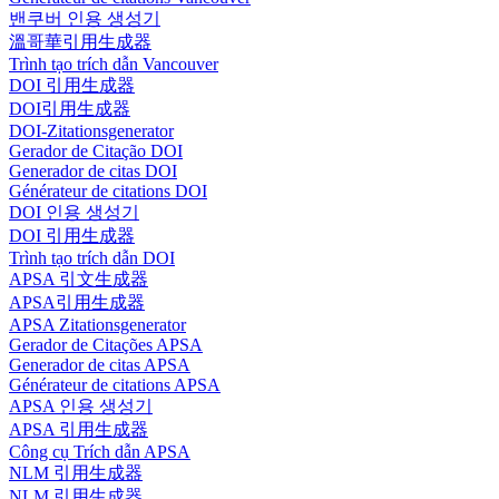
밴쿠버 인용 생성기
溫哥華引用生成器
Trình tạo trích dẫn Vancouver
DOI 引用生成器
DOI引用生成器
DOI-Zitationsgenerator
Gerador de Citação DOI
Generador de citas DOI
Générateur de citations DOI
DOI 인용 생성기
DOI 引用生成器
Trình tạo trích dẫn DOI
APSA 引文生成器
APSA引用生成器
APSA Zitationsgenerator
Gerador de Citações APSA
Generador de citas APSA
Générateur de citations APSA
APSA 인용 생성기
APSA 引用生成器
Công cụ Trích dẫn APSA
NLM 引用生成器
NLM 引用生成器