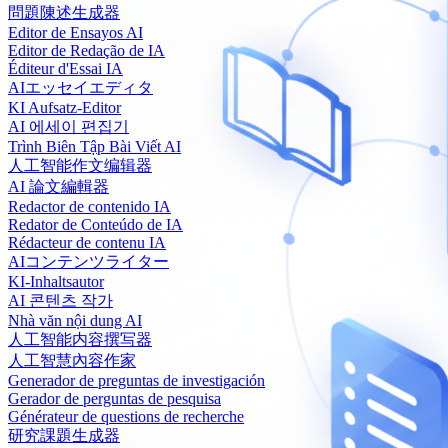
問題陳述生成器
Editor de Ensayos AI
Editor de Redação de IA
Éditeur d'Essai IA
AIエッセイエディタ
KI Aufsatz-Editor
AI 에세이 편집기
Trình Biên Tập Bài Viết AI
人工智能作文编辑器
AI 論文編輯器
Redactor de contenido IA
Redator de Conteúdo de IA
Rédacteur de contenu IA
AIコンテンツライター
KI-Inhaltsautor
AI 콘텐츠 작가
Nhà văn nội dung AI
人工智能内容撰写器
人工智慧內容作家
Generador de preguntas de investigación
Gerador de perguntas de pesquisa
Générateur de questions de recherche
研究課題生成器