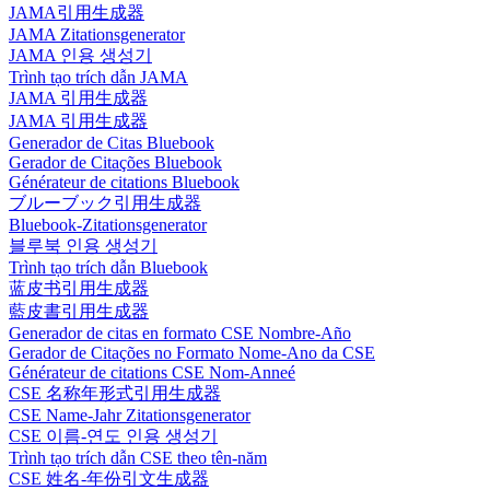
JAMA引用生成器
JAMA Zitationsgenerator
JAMA 인용 생성기
Trình tạo trích dẫn JAMA
JAMA 引用生成器
JAMA 引用生成器
Generador de Citas Bluebook
Gerador de Citações Bluebook
Générateur de citations Bluebook
ブルーブック引用生成器
Bluebook-Zitationsgenerator
블루북 인용 생성기
Trình tạo trích dẫn Bluebook
蓝皮书引用生成器
藍皮書引用生成器
Generador de citas en formato CSE Nombre-Año
Gerador de Citações no Formato Nome-Ano da CSE
Générateur de citations CSE Nom-Anneé
CSE 名称年形式引用生成器
CSE Name-Jahr Zitationsgenerator
CSE 이름-연도 인용 생성기
Trình tạo trích dẫn CSE theo tên-năm
CSE 姓名-年份引文生成器