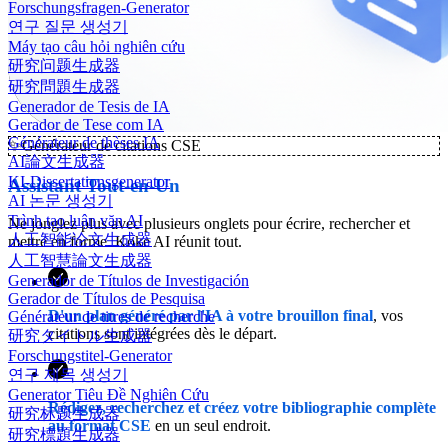
Forschungsfragen-Generator
연구 질문 생성기
Máy tạo câu hỏi nghiên cứu
研究问题生成器
研究問題生成器
Generador de Tesis de IA
Gerador de Tese com IA
Générateur de thèses IA
✨
Générateur de citations CSE
AI論文生成器
KI-Dissertationsgenerator
Assistant Tout-en-Un
AI 논문 생성기
Trình tạo luận văn AI
Ne jonglez plus avec plusieurs onglets pour écrire, rechercher et
人工智能论文生成器
mettre en forme. Koke AI réunit tout.
人工智慧論文生成器
Generador de Títulos de Investigación
Gerador de Títulos de Pesquisa
D'un plan généré par l'IA à votre brouillon final
, vos
Générateur de titres de recherche
citations sont intégrées dès le départ.
研究タイトル生成器
Forschungstitel-Generator
연구 제목 생성기
Generator Tiêu Đề Nghiên Cứu
Rédigez, recherchez et créez votre bibliographie complète
研究标题生成器
au format CSE
en un seul endroit.
研究標題生成器