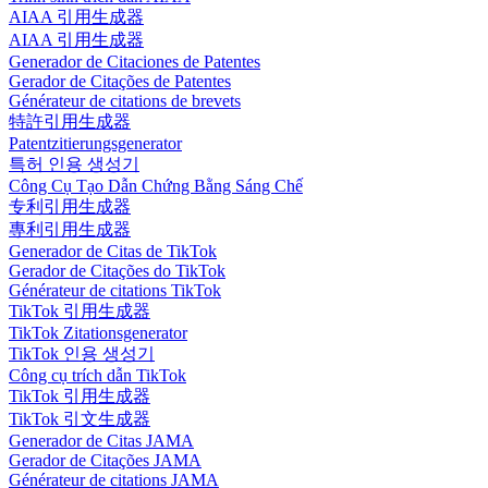
AIAA 引用生成器
AIAA 引用生成器
Generador de Citaciones de Patentes
Gerador de Citações de Patentes
Générateur de citations de brevets
特許引用生成器
Patentzitierungsgenerator
특허 인용 생성기
Công Cụ Tạo Dẫn Chứng Bằng Sáng Chế
专利引用生成器
專利引用生成器
Generador de Citas de TikTok
Gerador de Citações do TikTok
Générateur de citations TikTok
TikTok 引用生成器
TikTok Zitationsgenerator
TikTok 인용 생성기
Công cụ trích dẫn TikTok
TikTok 引用生成器
TikTok 引文生成器
Generador de Citas JAMA
Gerador de Citações JAMA
Générateur de citations JAMA