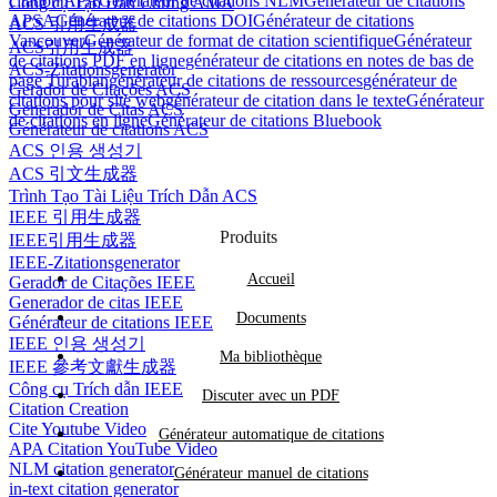
citation APA
Générateur de citations NLM
Générateur de citations
Công cụ Tạo Dẫn Chứng AMA
APSA
Générateur de citations DOI
Générateur de citations
ACS 引用生成器
Vancouver
Générateur de format de citation scientifique
Générateur
ACS引用生成器
de citations PDF en ligne
générateur de citations en notes de bas de
ACS-Zitationsgenerator
page Turabian
générateur de citations de ressources
générateur de
Gerador de Citações ACS
citations pour site web
générateur de citation dans le texte
Générateur
Generador de Citas ACS
de citations en ligne
Générateur de citations Bluebook
Générateur de citations ACS
ACS 인용 생성기
ACS 引文生成器
Trình Tạo Tài Liệu Trích Dẫn ACS
IEEE 引用生成器
Produits
IEEE引用生成器
IEEE-Zitationsgenerator
Accueil
Gerador de Citações IEEE
Generador de citas IEEE
Documents
Générateur de citations IEEE
IEEE 인용 생성기
Ma bibliothèque
IEEE 參考文獻生成器
Công cụ Trích dẫn IEEE
Discuter avec un PDF
Citation Creation
Cite Youtube Video
Générateur automatique de citations
APA Citation YouTube Video
NLM citation generator
Générateur manuel de citations
in-text citation generator