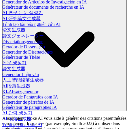
Generador de Artículos de Investigación en IA
Générateur de documents de recherche en IA
AI 연구 논문 생성기
AI 研究論文生成器
Trình tạo bài báo nghiên cứu AI
论文生成器
論文ジェネレーター
Dissertationsgenerator
Gerador de Dissertação
Generador de Disertaciones
Générateur de Thèse
논문 생성기
論文生成器
Generator Luận văn
人工智能段落生成器
AI段落生成器
KI-Absatzgenerator
Gerador de Parágrafos com IA
Generador de párrafos de IA
Générateur de paragraphes IA
AI 단락 생성기
Absolument. Koke AI vous aide à générer des citations parenthésées
AI 段落生成器
correctement formatées (par exemple, Smith 2023) à utiliser dans
Trình tạo đoạn văn AI
votre texte, en veillant à ce qu'elles correspondent parfaitement à