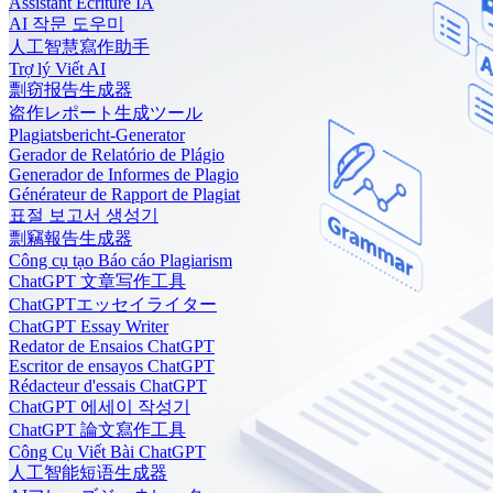
Assistant Écriture IA
AI 작문 도우미
人工智慧寫作助手
Trợ lý Viết AI
剽窃报告生成器
盗作レポート生成ツール
Plagiatsbericht-Generator
Gerador de Relatório de Plágio
Generador de Informes de Plagio
Générateur de Rapport de Plagiat
표절 보고서 생성기
剽竊報告生成器
Công cụ tạo Báo cáo Plagiarism
ChatGPT 文章写作工具
ChatGPTエッセイライター
ChatGPT Essay Writer
Redator de Ensaios ChatGPT
Escritor de ensayos ChatGPT
Rédacteur d'essais ChatGPT
ChatGPT 에세이 작성기
ChatGPT 論文寫作工具
Công Cụ Viết Bài ChatGPT
人工智能短语生成器