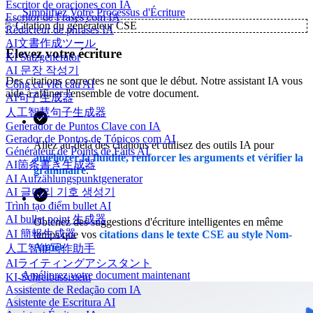
Escritor de oraciones con IA
Simplifiez Votre Processus d'Écriture
Escritor de Frases com IA
✨
Citation du générateur CSE
Rédacteur de phrases IA
AI文書作成ツール
Élevez votre écriture
KI Satzgenerator
AI 문장 작성기
Des citations correctes ne sont que le début. Notre assistant IA vous
Công cụ viết câu AI
aide à affiner l'ensemble de votre document.
AI句子生成器
人工智慧句子生成器
Generador de Puntos Clave con IA
Gerador de Pontos de Tópicos com AI
Allez au-delà des citations et utilisez des outils IA pour
Générateur de Points de Faits AI
améliorer la fluidité, renforcer les arguments et vérifier la
AI箇条書き生成器
grammaire
.
AI Aufzählungspunktgenerator
AI 글머리 기호 생성기
Trình tạo điểm bullet AI
AI bullet point 生成器
Obtenez des suggestions d'écriture intelligentes en même
AI 簡報生成器
temps que vos
citations dans le texte CSE au style Nom-
Année
.
人工智能写作助手
AIライティングアシスタント
Améliorez votre document maintenant
KI-Schreibassistent
Assistente de Redação com IA
Asistente de Escritura AI