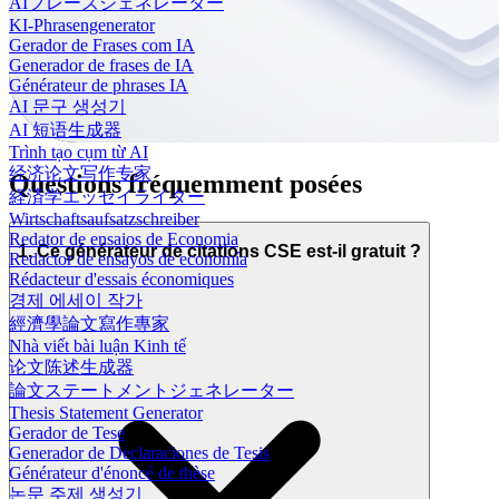
AIフレーズジェネレーター
KI-Phrasengenerator
Gerador de Frases com IA
Generador de frases de IA
Générateur de phrases IA
AI 문구 생성기
AI 短语生成器
Trình tạo cụm từ AI
经济论文写作专家
Questions fréquemment posées
経済学エッセイライター
Wirtschaftsaufsatzschreiber
Redator de ensaios de Economia
1. Ce générateur de citations CSE est-il gratuit ?
Redactor de ensayos de economía
Rédacteur d'essais économiques
경제 에세이 작가
經濟學論文寫作專家
Nhà viết bài luận Kinh tế
论文陈述生成器
論文ステートメントジェネレーター
Thesis Statement Generator
Gerador de Tese
Generador de Declaraciones de Tesis
Générateur d'énoncé de thèse
논문 주제 생성기