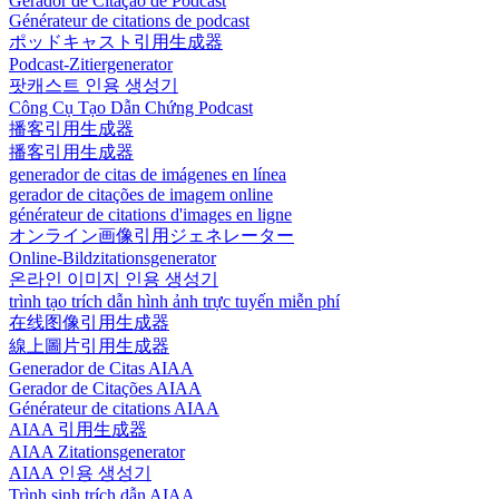
Gerador de Citação de Podcast
Générateur de citations de podcast
ポッドキャスト引用生成器
Podcast-Zitiergenerator
팟캐스트 인용 생성기
Công Cụ Tạo Dẫn Chứng Podcast
播客引用生成器
播客引用生成器
generador de citas de imágenes en línea
gerador de citações de imagem online
générateur de citations d'images en ligne
オンライン画像引用ジェネレーター
Online-Bildzitationsgenerator
온라인 이미지 인용 생성기
trình tạo trích dẫn hình ảnh trực tuyến miễn phí
在线图像引用生成器
線上圖片引用生成器
Generador de Citas AIAA
Gerador de Citações AIAA
Générateur de citations AIAA
AIAA 引用生成器
AIAA Zitationsgenerator
AIAA 인용 생성기
Trình sinh trích dẫn AIAA