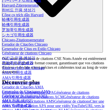
ハーバード引用生成器
Harvard-Zitiergenerator
하버드 인용 생성기
Công cụ trích dẫn Harvard
哈佛引用生成器
哈佛引用生成器
芝加哥引用生成器
シカゴ引用生成器
Chicago-Zitationsgenerator
Gerador de Citações Chicago
Generador de Citas en Estilo Chicago
Générateur de citations Chicago
시카고 인용 생성기
Oui, notre générateur de citations CSE Nom-Année est entièrement
équipé pour gérer ce format courant, garantissant que vos citations
芝加哥引用生成器
d'auteur et de date soient précises et cohérentes tout au long de votre
Trình tạo trích dẫn Chicago
document.
AMA 引用生成器
AMA引用生成器
Découvrir plus
AMA Zitationsgenerator
Gerador de Citações AMA
Generador de Citaciones AMA
Générateur de bibliographie APA
Générateur de citations
Générateur de citations AMA
OSCOLA
Générateur de citations ACM
Générateur de citations
AMA 인용 생성기
SBL
Générateur de citations AMS
Générateur de citations
Citer une
AMA 引用生成器
vidéo YouTube
Citation APA pour une vidéo YouTube
URL vers la