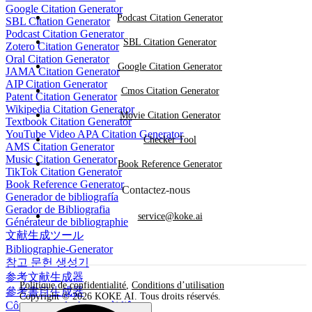
Google Citation Generator
Podcast Citation Generator
SBL Citation Generator
Podcast Citation Generator
SBL Citation Generator
Zotero Citation Generator
Oral Citation Generator
Google Citation Generator
JAMA Citation Generator
AIP Citation Generator
Cmos Citation Generator
Patent Citation Generator
Wikipedia Citation Generator
Movie Citation Generator
Textbook Citation Generator
YouTube Video APA Citation Generator
Checker Tool
AMS Citation Generator
Music Citation Generator
Book Reference Generator
TikTok Citation Generator
Book Reference Generator
Contactez-nous
Generador de bibliografía
Gerador de Bibliografia
service@koke.ai
Générateur de bibliographie
文献生成ツール
Bibliographie-Generator
참고 문헌 생성기
参考文献生成器
Politique de confidentialité
,
Conditions d’utilisation
參考書目生成器
Copyright © 2026 KOKE AI. Tous droits réservés.
Công cụ tạo danh mục tài liệu