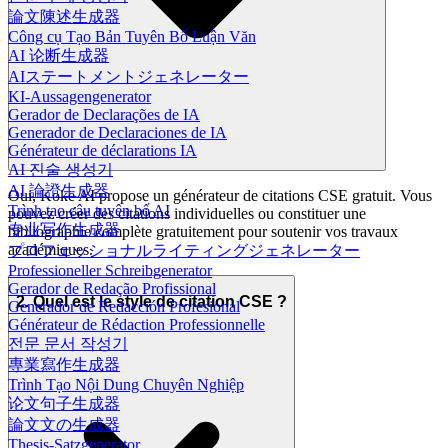
論文陳述生成器
Công cụ Tạo Bản Tuyên Bố Luận Văn
AI 论断生成器
AIステートメントジェネレーター
KI-Aussagengenerator
Gerador de Declarações de IA
Generador de Declaraciones de IA
Générateur de déclarations IA
AI 진술 생성기
AI 論證生成器
Oui, Koke AI propose un générateur de citations CSE gratuit. Vous
Trình tạo câu tuyên bố AI
pouvez créer des citations individuelles ou constituer une
专业写作生成器
bibliographie complète gratuitement pour soutenir vos travaux
académiques.
プロフェッショナルライティングジェネレーター
Professioneller Schreibgenerator
Gerador de Redação Profissional
2. Quel est le style de citation CSE ?
Generador de Redacción Profesional
Générateur de Rédaction Professionnelle
전문 문서 작성기
專業寫作生成器
Trình Tạo Nội Dung Chuyên Nghiệp
论文句子生成器
論文文の生成器
Thesis-Satzgenerator