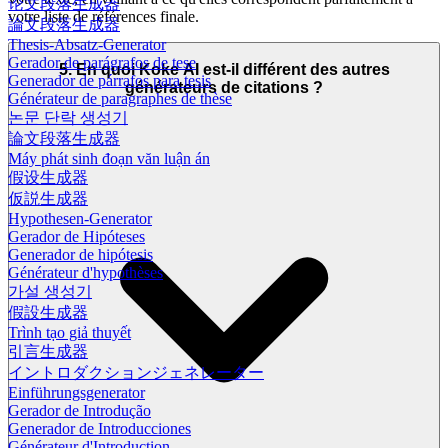
论文段落生成器
votre liste de références finale.
論文段落生成器
Thesis-Absatz-Generator
Gerador de parágrafos de tese
5. En quoi Koke AI est-il différent des autres
Generador de párrafos para tesis
générateurs de citations ?
Générateur de paragraphes de thèse
논문 단락 생성기
論文段落生成器
Máy phát sinh đoạn văn luận án
假设生成器
仮説生成器
Hypothesen-Generator
Gerador de Hipóteses
Generador de hipótesis
Générateur d'hypothèses
가설 생성기
假設生成器
Trình tạo giả thuyết
引言生成器
イントロダクションジェネレーター
Einführungsgenerator
Gerador de Introdução
Generador de Introducciones
Générateur d'Introduction