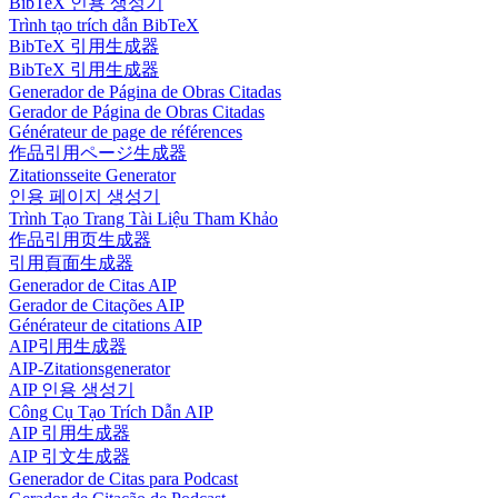
BibTeX 인용 생성기
Trình tạo trích dẫn BibTeX
BibTeX 引用生成器
BibTeX 引用生成器
Generador de Página de Obras Citadas
Gerador de Página de Obras Citadas
Générateur de page de références
作品引用ページ生成器
Zitationsseite Generator
인용 페이지 생성기
Trình Tạo Trang Tài Liệu Tham Khảo
作品引用页生成器
引用頁面生成器
Generador de Citas AIP
Gerador de Citações AIP
Générateur de citations AIP
AIP引用生成器
AIP-Zitationsgenerator
AIP 인용 생성기
Công Cụ Tạo Trích Dẫn AIP
AIP 引用生成器
AIP 引文生成器
Generador de Citas para Podcast