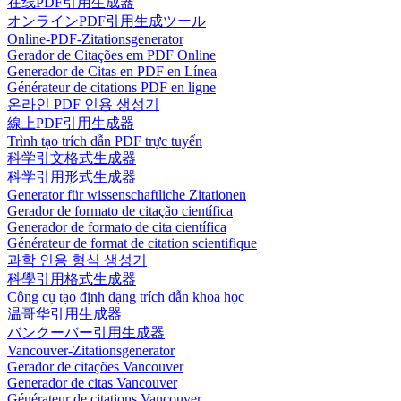
在线PDF引用生成器
オンラインPDF引用生成ツール
Online-PDF-Zitationsgenerator
Gerador de Citações em PDF Online
Generador de Citas en PDF en Línea
Générateur de citations PDF en ligne
온라인 PDF 인용 생성기
線上PDF引用生成器
Trình tạo trích dẫn PDF trực tuyến
科学引文格式生成器
科学引用形式生成器
Generator für wissenschaftliche Zitationen
Gerador de formato de citação científica
Generador de formato de cita científica
Générateur de format de citation scientifique
과학 인용 형식 생성기
科學引用格式生成器
Công cụ tạo định dạng trích dẫn khoa học
温哥华引用生成器
バンクーバー引用生成器
Vancouver-Zitationsgenerator
Gerador de citações Vancouver
Generador de citas Vancouver
Générateur de citations Vancouver