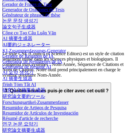
Gerador de Frases de Tese
Generador de Oraciones de Tesis
Générateur de phrases de thèse
논문 문장 생성기
論文句子生成器
Công cụ Tạo Câu Luận Văn
AI 摘要生成器
AI要約ジェネレーター
KI-Zusammenfassungs-Generator
Le style CSE (Council of Science Editors) est un style de citation
Gerador de Resumos de IA
largement utilisé dans les sciences physiques et biologiques. Il
Generador de Resúmenes de IA
comprend trois systèmes : Nom-Année, Séquence de Citations et
Générateur de Résumé AI
Nom de Citation. Notre outil prend principalement en charge le
AI 요약 생성기
système populaire Nom-Année.
AI 摘要生成器
Trình Tóm Tắt AI
研究论文摘要生成器
3. Quelles sources puis-je citer avec cet outil ?
研究論文要約ツール
Forschungsartikel-Zusammenfasser
Resumidor de Artigos de Pesquisa
Resumidor de Artículos de Investigación
Résumé d'article de recherche
연구 논문 요약기
研究論文摘要生成器