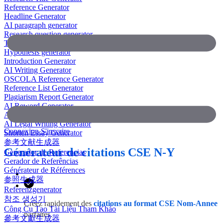
Reference Generator
Headline Generator
AI paragraph generator
Research question generator
Thesis paragraph generator
Hypothesis generator
Introduction Generator
AI Writing Generator
OSCOLA Reference Generator
Reference List Generator
Plagiarism Report Generator
AI Reword Generator
AI Bullet Point Generator
AI Legal Writing Generator
Connexion
S'inscrire
Shorten Essay Generator
参考文献生成器
Générateur de citations CSE N-Y
Generador de Referencias
Gerador de Referências
Générateur de Références
参照生成器
Referenzgenerator
참조 생성기
Créez rapidement des
citations au format CSE Nom-Annee
Công Cụ Tạo Tài Liệu Tham Khảo
parfaites.
參考文獻生成器