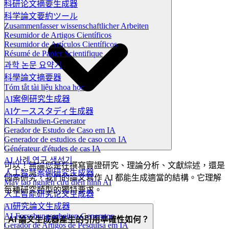
科研论文摘要生成器
科学論文要約ツール
Zusammenfasser wissenschaftlicher Arbeiten
Resumidor de Artigos Científicos
Resumidor de Artículos Científicos
Résumé de Papier Scientifique
과학 논문 요약기
科學論文摘要器
Tóm tắt tài liệu khoa học
AI案例研究生成器
AIケーススタディ生成器
KI-Fallstudien-Generator
Gerador de Estudo de Caso em IA
Generador de estudios de caso con IA
Générateur d'études de cas IA
AI 사례 연구 생성기
可以！無論您是在撰寫實證研究、理論分析、文獻綜述，還是
人工智慧案例研究生成器
個案研究，我們的論文寫作 AI 都能生成適當的結構。它理解
Máy tạo nghiên cứu điển hình AI
每種研究類型的獨特要求。
人工智能研究论文生成器
AI研究論文生成器
AI-Forschungsarbeiten-Generator
AI 論文生成器產生的引用準確性如何？
Gerador de Artigos de Pesquisa em IA