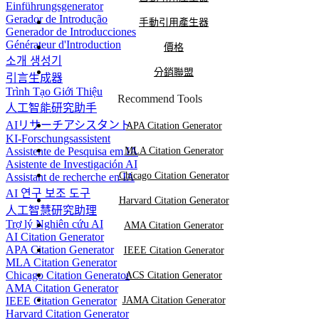
Einführungsgenerator
Gerador de Introdução
手動引用產生器
Generador de Introducciones
Générateur d'Introduction
價格
소개 생성기
分銷聯盟
引言生成器
Trình Tạo Giới Thiệu
Recommend Tools
人工智能研究助手
AIリサーチアシスタント
APA Citation Generator
KI-Forschungsassistent
Assistente de Pesquisa em IA
MLA Citation Generator
Asistente de Investigación AI
Chicago Citation Generator
Assistant de recherche en IA
AI 연구 보조 도구
Harvard Citation Generator
人工智慧研究助理
Trợ lý Nghiên cứu AI
AMA Citation Generator
AI Citation Generator
APA Citation Generator
IEEE Citation Generator
MLA Citation Generator
Chicago Citation Generator
ACS Citation Generator
AMA Citation Generator
IEEE Citation Generator
JAMA Citation Generator
Harvard Citation Generator