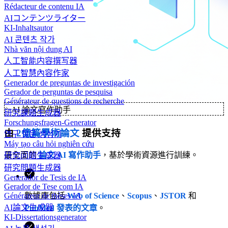
Rédacteur de contenu IA
AIコンテンツライター
KI-Inhaltsautor
AI 콘텐츠 작가
Nhà văn nội dung AI
人工智能内容撰写器
人工智慧內容作家
Generador de preguntas de investigación
Gerador de perguntas de pesquisa
Générateur de questions de recherche
✨
AI 論文寫作助手
研究課題生成器
Forschungsfragen-Generator
由
2億篇學術論文
提供支持
연구 질문 생성기
Máy tạo câu hỏi nghiên cứu
最全面的
論文 AI 寫作助手
，基於學術資源進行訓練。
研究问题生成器
研究問題生成器
Generador de Tesis de IA
Gerador de Tese com IA
Générateur de thèses IA
數據庫包括
Web of Science
、
Scopus
、
JSTOR
和
AI論文生成器
PubMed 發表的文章
。
KI-Dissertationsgenerator