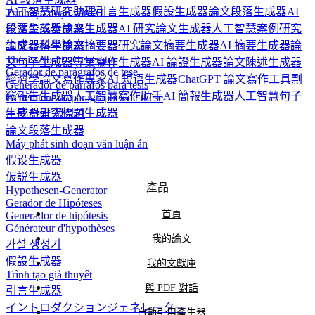
人工智慧研究助理
引言生成器
假設生成器
論文段落生成器
AI
Trình tạo đoạn văn AI
段落生成器
論文生成器
AI 研究論文生成器
人工智慧案例研究
论文段落生成器
生成器
科學論文摘要器
研究論文摘要生成器
AI 摘要生成器
論
論文段落生成器
Thesis-Absatz-Generator
文句子生成器
專業寫作生成器
AI 論證生成器
論文陳述生成器
Gerador de parágrafos de tese
經濟學論文寫作專家
AI 短语生成器
ChatGPT 論文寫作工具
剽
Generador de párrafos para tesis
竊報告生成器
人工智慧寫作助手
AI 簡報生成器
人工智慧句子
Générateur de paragraphes de thèse
生成器
研究標題生成器
논문 단락 생성기
論文段落生成器
Máy phát sinh đoạn văn luận án
假设生成器
仮説生成器
產品
Hypothesen-Generator
Gerador de Hipóteses
首頁
Generador de hipótesis
Générateur d'hypothèses
我的論文
가설 생성기
假設生成器
我的文獻庫
Trình tạo giả thuyết
與 PDF 對話
引言生成器
イントロダクションジェネレーター
自動引用產生器