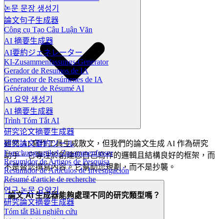
논문 문장 생성기
論文句子生成器
Công cụ Tạo Câu Luận Văn
AI 摘要生成器
AI要約ジェネレーター
KI-Zusammenfassungs-Generator
Gerador de Resumos de IA
Generador de Resúmenes de IA
Générateur de Résumé AI
AI 요약 생성기
AI 摘要生成器
Trình Tóm Tắt AI
研究论文摘要生成器
研究論文要約ツール
雖然 AI 寫作工具生成散文，但我們的論文生成 AI 作為研究
Forschungsartikel-Zusammenfasser
助手。它專注於創建您自己寫作的邏輯且結構良好的框架，而
Resumidor de Artigos de Pesquisa
不是替您撰寫內容。它幫助您規劃，而不是抄襲。
Resumidor de Artículos de Investigación
Résumé d'article de recherche
연구 논문 요약기
論文 AI 生成器能夠處理不同的研究類型嗎？
研究論文摘要生成器
Tóm tắt Bài nghiên cứu