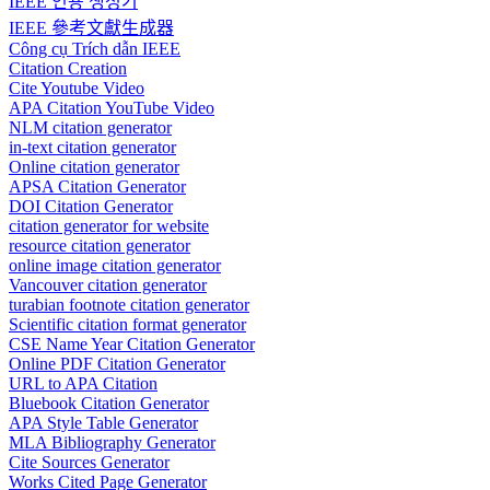
IEEE 인용 생성기
IEEE 參考文獻生成器
Công cụ Trích dẫn IEEE
Citation Creation
Cite Youtube Video
APA Citation YouTube Video
NLM citation generator
in-text citation generator
Online citation generator
APSA Citation Generator
DOI Citation Generator
citation generator for website
resource citation generator
online image citation generator
Vancouver citation generator
turabian footnote citation generator
Scientific citation format generator
CSE Name Year Citation Generator
Online PDF Citation Generator
URL to APA Citation
Bluebook Citation Generator
APA Style Table Generator
MLA Bibliography Generator
Cite Sources Generator
Works Cited Page Generator