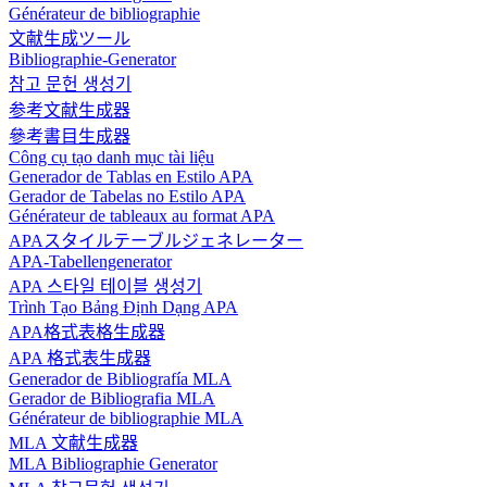
Générateur de bibliographie
文献生成ツール
Bibliographie-Generator
참고 문헌 생성기
参考文献生成器
參考書目生成器
Công cụ tạo danh mục tài liệu
Generador de Tablas en Estilo APA
Gerador de Tabelas no Estilo APA
Générateur de tableaux au format APA
APAスタイルテーブルジェネレーター
APA-Tabellengenerator
APA 스타일 테이블 생성기
Trình Tạo Bảng Định Dạng APA
APA格式表格生成器
APA 格式表生成器
Generador de Bibliografía MLA
Gerador de Bibliografia MLA
Générateur de bibliographie MLA
MLA 文献生成器
MLA Bibliographie Generator