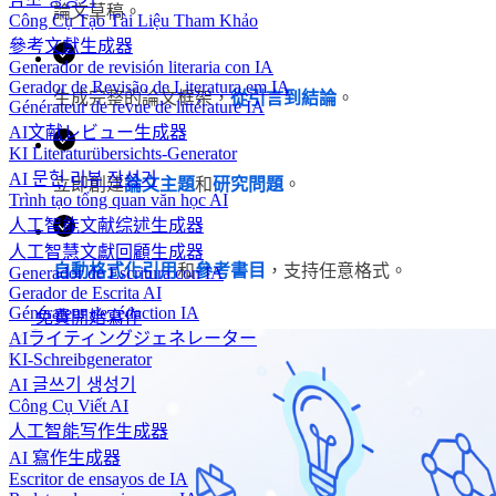
論文草稿。
Công Cụ Tạo Tài Liệu Tham Khảo
參考文獻生成器
Generador de revisión literaria con IA
Gerador de Revisão de Literatura em IA
生成完整的論文框架，
從引言到結論
。
Générateur de revue de littérature IA
AI文献レビュー生成器
KI Literaturübersichts-Generator
AI 문헌 리뷰 작성기
立即創建
論文主題
和
研究問題
。
Trình tạo tổng quan văn học AI
人工智能文献综述生成器
人工智慧文獻回顧生成器
自動格式化引用
和
參考書目
，支持任意格式。
Generador de Escritura con IA
Gerador de Escrita AI
Générateur de rédaction IA
免費開始寫作
AIライティングジェネレーター
KI-Schreibgenerator
AI 글쓰기 생성기
Công Cụ Viết AI
人工智能写作生成器
AI 寫作生成器
Escritor de ensayos de IA