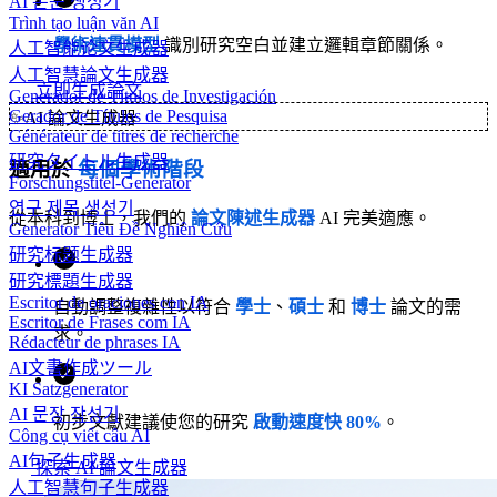
AI 논문 생성기
Trình tạo luận văn AI
學術連貫模型
識別研究空白並建立邏輯章節關係。
人工智能论文生成器
人工智慧論文生成器
立即生成論文
Generador de Títulos de Investigación
Gerador de Títulos de Pesquisa
✨
AI 論文生成器
Générateur de titres de recherche
研究タイトル生成器
適用於
每個學術階段
Forschungstitel-Generator
연구 제목 생성기
從本科到博士，我們的
論文陳述生成器
AI 完美適應。
Generator Tiêu Đề Nghiên Cứu
研究标题生成器
研究標題生成器
Escritor de oraciones con IA
自動調整複雜性以符合
學士
、
碩士
和
博士
論文的需
Escritor de Frases com IA
求。
Rédacteur de phrases IA
AI文書作成ツール
KI Satzgenerator
AI 문장 작성기
初步文獻建議使您的研究
啟動速度快 80%
。
Công cụ viết câu AI
AI句子生成器
探索 AI 論文生成器
人工智慧句子生成器