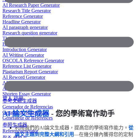
AI Research Paper Generator
Research Title Generator
Reference Generator
Headline Generator
AI paragraph generator
Research question generator
Thesis paragraph generator
Hypothesis generator
Introduction Generator
AI Writing Generator
OSCOLA Reference Generator
Reference List Generator
Plagiarism Report Generator
AI Reword Generator
AI Bullet Point Generator
AI Legal Writing Generator
Shorten Essay Generator
登入
註冊
参考文献生成器
Generador de Referencias
Gerador de Referências
AI 論文生成器
- 您的學術寫作助手
Générateur de Références
参照生成器
利用我們的AI論文生成器，提高您的學術寫作能力。
從
Referenzgenerator
論文主題到完整大綱和引用
—在幾分鐘內獲得您的定制
참조 생성기