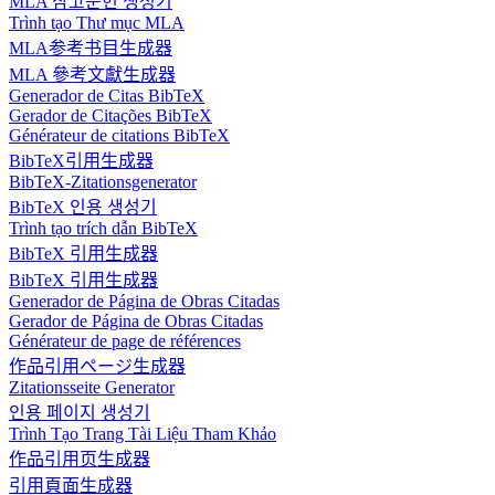
MLA 참고문헌 생성기
Trình tạo Thư mục MLA
MLA参考书目生成器
MLA 參考文獻生成器
Generador de Citas BibTeX
Gerador de Citações BibTeX
Générateur de citations BibTeX
BibTeX引用生成器
BibTeX-Zitationsgenerator
BibTeX 인용 생성기
Trình tạo trích dẫn BibTeX
BibTeX 引用生成器
BibTeX 引用生成器
Generador de Página de Obras Citadas
Gerador de Página de Obras Citadas
Générateur de page de références
作品引用ページ生成器
Zitationsseite Generator
인용 페이지 생성기
Trình Tạo Trang Tài Liệu Tham Khảo
作品引用页生成器
引用頁面生成器