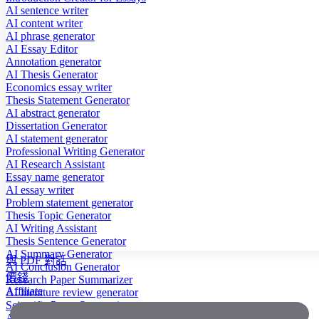
AI sentence writer
AI content writer
AI phrase generator
AI Essay Editor
Annotation generator
AI Thesis Generator
Economics essay writer
Thesis Statement Generator
AI abstract generator
Dissertation Generator
AI statement generator
Professional Writing Generator
AI Research Assistant
Essay name generator
AI essay writer
Problem statement generator
Thesis Topic Generator
AI Writing Assistant
Thesis Sentence Generator
AI Summary Generator
與 PDF 對話
AI Conclusion Generator
價錢
Research Paper Summarizer
Affiliate
AI literature review generator
Scientific Paper Summarizer
AI case study generator