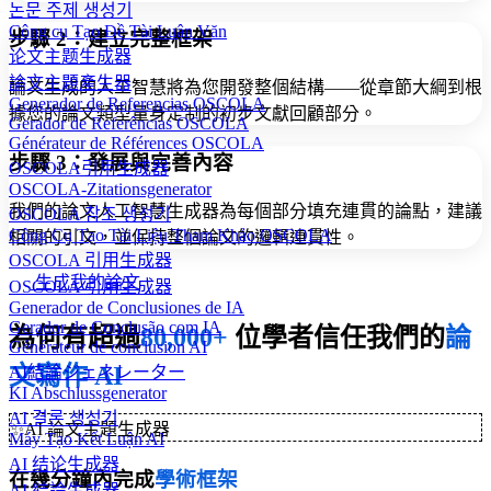
논문 주제 생성기
Công cụ Tạo Đề Tài Luận Văn
步驟 2：建立完整框架
论文主题生成器
論文主題產生器
論文生成的人工智慧將為您開發整個結構——從章節大綱到根
Generador de Referencias OSCOLA
據您的論文類型量身定制的初步文獻回顧部分。
Gerador de Referências OSCOLA
Générateur de Références OSCOLA
步驟 3：發展與完善內容
OSCOLA引用生成器
OSCOLA-Zitationsgenerator
我們的論文人工智慧生成器為每個部分填充連貫的論點，建議
OSCOLA 참조 생성기
Công Cụ Tạo Tài Liệu Tham Khảo OSCOLA
相關的引文，並保持整個論文的邏輯連貫性。
OSCOLA 引用生成器
生成我的論文
OSCOLA 引用生成器
Generador de Conclusiones de IA
Gerador de Conclusão com IA
為何有超過
80,000+
位學者信任我們的
論
Générateur de conclusion AI
文寫作 AI
AI結論ジェネレーター
KI Abschlussgenerator
AI 결론 생성기
✨
AI 論文主題生成器
Máy Tạo Kết Luận AI
AI 结论生成器
在幾分鐘內完成
學術框架
AI 結論生成器