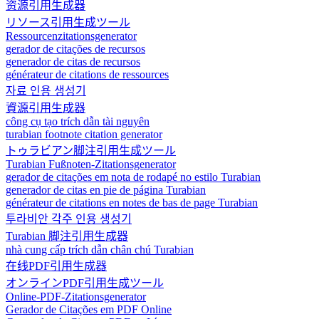
资源引用生成器
リソース引用生成ツール
Ressourcenzitationsgenerator
gerador de citações de recursos
generador de citas de recursos
générateur de citations de ressources
자료 인용 생성기
資源引用生成器
công cụ tạo trích dẫn tài nguyên
turabian footnote citation generator
トゥラビアン脚注引用生成ツール
Turabian Fußnoten-Zitationsgenerator
gerador de citações em nota de rodapé no estilo Turabian
generador de citas en pie de página Turabian
générateur de citations en notes de bas de page Turabian
투라비안 각주 인용 생성기
Turabian 脚注引用生成器
nhà cung cấp trích dẫn chân chú Turabian
在线PDF引用生成器
オンラインPDF引用生成ツール
Online-PDF-Zitationsgenerator
Gerador de Citações em PDF Online