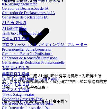
這個論文寫作 AI 適合博士研究嗎？
KI-Aussagengenerator
Gerador de Declarações de IA
Generador de Declaraciones de IA
Générateur de déclarations IA
AI 진술 생성기
AI 論證生成器
Trình tạo câu tuyên bố AI
专业写作生成器
プロフェッショナルライティングジェネレーター
Professioneller Schreibgenerator
Gerador de Redação Profissional
Generador de Redacción Profesional
Générateur de Rédaction Professionnelle
전문 문서 작성기
專業寫作生成器
當然可以！論文生成 AI 適用於所有學術層級。對於博士研
Trình Tạo Nội Dung Chuyên Nghiệp
究，它生成複雜的理論框架，識別研究空白，並建議進階的方
论文句子生成器
法論， 同時保持學術深度。
論文文の生成器
Thesis-Satzgenerator
Gerador de Frases de Tese
這和一般的 AI 寫作工具有什麼不同？
Generador de Oraciones de Tesis
Générateur de phrases de thèse