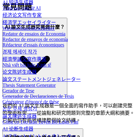
AI 短语生成器
常見問題
Trình tạo cụm từ AI
经济论文写作专家
経済学エッセイライター
AI 論文生成器究竟做什麼？
Wirtschaftsaufsatzschreiber
Redator de ensaios de Economia
Redactor de ensayos de economía
Rédacteur d'essais économiques
경제 에세이 작가
經濟學論文寫作專家
Nhà viết bài luận Kinh tế
论文陈述生成器
論文ステートメントジェネレーター
Thesis Statement Generator
Gerador de Tese
Generador de Declaraciones de Tesis
Générateur d'énoncé de thèse
我們的 AI 論文生成器是一個全面的寫作助手，可以創建完整
논문 주제 생성기
的學術框架——從論點和研究問題到完整的章節大綱和摘要。
論文陳述生成器
它幫助您智能地構建整個論文結構。
Công cụ Tạo Bản Tuyên Bố Luận Văn
AI 论断生成器
AIステートメントジェネレーター