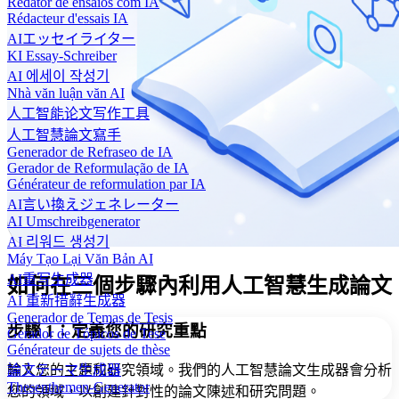
Redator de ensaios com IA
Rédacteur d'essais IA
AIエッセイライター
KI Essay-Schreiber
AI 에세이 작성기
Nhà văn luận văn AI
人工智能论文写作工具
人工智慧論文寫手
Generador de Refraseo de IA
Gerador de Reformulação de IA
Générateur de reformulation par IA
AI言い換えジェネレーター
AI Umschreibgenerator
AI 리워드 생성기
Máy Tạo Lại Văn Bản AI
AI重写生成器
如何在三個步驟內利用人工智慧生成論文
AI 重新措辭生成器
Generador de Temas de Tesis
步驟 1：定義您的研究重點
Gerador de Tópicos de Tese
Générateur de sujets de thèse
輸入您的主題和研究領域。我們的人工智慧論文生成器會分析
論文テーマ生成器
Thesenthemen-Generator
您的領域，以創建針對性的論文陳述和研究問題。