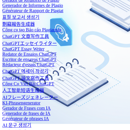
Gerador de Relatório de Plágio
Generador de Informes de Plagio
Générateur de Rapport de Plagiat
표절 보고서 생성기
剽竊報告生成器
Công cụ tạo Báo cáo Plagiarism
ChatGPT 文章写作工具
ChatGPTエッセイライター
ChatGPT Essay Writer
Redator de Ensaios ChatGPT
Escritor de ensayos ChatGPT
Rédacteur d'essais ChatGPT
ChatGPT 에세이 작성기
ChatGPT 論文寫作工具
Công Cụ Viết Bài ChatGPT
人工智能短语生成器
AIフレーズジェネレーター
KI-Phrasengenerator
Gerador de Frases com IA
Generador de frases de IA
Générateur de phrases IA
AI 문구 생성기