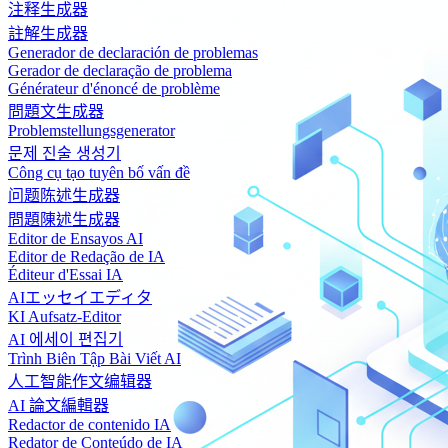
注释生成器
註解生成器
Generador de declaración de problemas
Gerador de declaração de problema
Générateur d'énoncé de problème
問題文生成器
Problemstellungsgenerator
문제 진술 생성기
Công cụ tạo tuyên bố vấn đề
问题陈述生成器
問題陳述生成器
Editor de Ensayos AI
Editor de Redação de IA
Éditeur d'Essai IA
AIエッセイエディタ
KI Aufsatz-Editor
AI 에세이 편집기
Trình Biên Tập Bài Viết AI
人工智能作文编辑器
AI 論文編輯器
Redactor de contenido IA
Redator de Conteúdo de IA