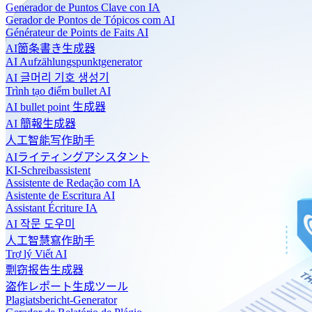
Generador de Puntos Clave con IA
Gerador de Pontos de Tópicos com AI
Générateur de Points de Faits AI
AI箇条書き生成器
AI Aufzählungspunktgenerator
AI 글머리 기호 생성기
Trình tạo điểm bullet AI
AI bullet point 生成器
AI 簡報生成器
人工智能写作助手
AIライティングアシスタント
KI-Schreibassistent
Assistente de Redação com IA
Asistente de Escritura AI
Assistant Écriture IA
AI 작문 도우미
人工智慧寫作助手
Trợ lý Viết AI
剽窃报告生成器
盗作レポート生成ツール
Plagiatsbericht-Generator