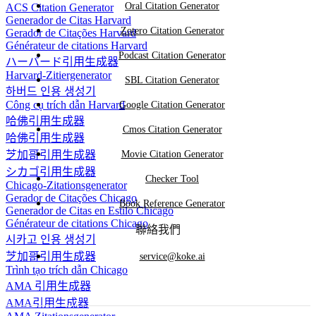
Oral Citation Generator
ACS Citation Generator
Generador de Citas Harvard
Zotero Citation Generator
Gerador de Citações Harvard
Générateur de citations Harvard
Podcast Citation Generator
ハーバード引用生成器
Harvard-Zitiergenerator
SBL Citation Generator
하버드 인용 생성기
Công cụ trích dẫn Harvard
Google Citation Generator
哈佛引用生成器
Cmos Citation Generator
哈佛引用生成器
芝加哥引用生成器
Movie Citation Generator
シカゴ引用生成器
Checker Tool
Chicago-Zitationsgenerator
Gerador de Citações Chicago
Book Reference Generator
Generador de Citas en Estilo Chicago
Générateur de citations Chicago
聯絡我們
시카고 인용 생성기
芝加哥引用生成器
service@koke.ai
Trình tạo trích dẫn Chicago
AMA 引用生成器
AMA引用生成器