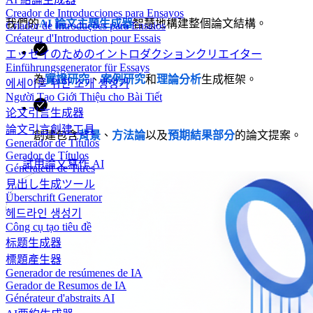
Creador de Introducciones para Ensayos
我們的
AI 論文主題生成器
智慧地構建整個論文結構。
Criador de Introduções para Ensaios
Créateur d'Introduction pour Essais
エッセイのためのイントロダクションクリエイター
Einführungsgenerator für Essays
為
實證研究
、
案例研究
和
理論分析
生成框架。
에세이를 위한 소개 생성기
Người Tạo Giới Thiệu cho Bài Tiết
论文引言生成器
論文引言創建工具
創建包含
背景
、
方法論
以及
預期結果部分
的論文提案。
Generador de Títulos
Gerador de Títulos
試用論文寫作 AI
Générateur de Titres
見出し生成ツール
Überschrift Generator
헤드라인 생성기
Công cụ tạo tiêu đề
标题生成器
標題產生器
Generador de resúmenes de IA
Gerador de Resumos de IA
Générateur d'abstraits AI