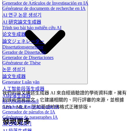
Generador de Artículos de Investigación en IA
Générateur de documents de recherche en IA
AI 연구 논문 생성기
AI 研究論文生成器
Trình tạo bài báo nghiên cứu AI
论文生成器
論文ジェネレーター
Dissertationsgenerator
Gerador de Dissertação
Generador de Disertaciones
Générateur de Thèse
논문 생성기
論文生成器
Generator Luận văn
人工智能段落生成器
我們的論文陳述生成器 AI 來自經過驗證的學術資料庫，擁有
AI段落生成器
超過兩億篇論文。它建議相關的、同行評審的來源，並根據
KI-Absatzgenerator
Gerador de Parágrafos com IA
APA、MLA、芝加哥或哈佛格式正確排版。
Generador de párrafos de IA
Générateur de paragraphes IA
發現更多
AI 단락 생성기
AI 段落生成器