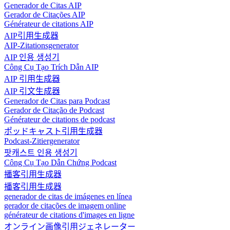
Generador de Citas AIP
Gerador de Citações AIP
Générateur de citations AIP
AIP引用生成器
AIP-Zitationsgenerator
AIP 인용 생성기
Công Cụ Tạo Trích Dẫn AIP
AIP 引用生成器
AIP 引文生成器
Generador de Citas para Podcast
Gerador de Citação de Podcast
Générateur de citations de podcast
ポッドキャスト引用生成器
Podcast-Zitiergenerator
팟캐스트 인용 생성기
Công Cụ Tạo Dẫn Chứng Podcast
播客引用生成器
播客引用生成器
generador de citas de imágenes en línea
gerador de citações de imagem online
générateur de citations d'images en ligne
オンライン画像引用ジェネレーター