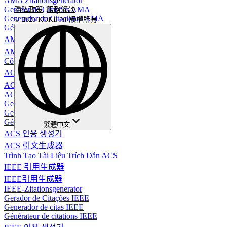
AMA Zitationsgenerator
Gerador de Citações AMA
隱私政策
,
服務條款
Generador de Citaciones AMA
© 2026 KOKE AI 版權所有
Générateur de citations AMA
AMA 인용 생성기
AMA 引用生成器
Công cụ Tạo Dẫn Chứng AMA
ACS 引用生成器
ACS引用生成器
ACS-Zitationsgenerator
Gerador de Citações ACS
Generador de Citas ACS
Générateur de citations ACS
繁體中文
ACS 인용 생성기
ACS 引文生成器
Trình Tạo Tài Liệu Trích Dẫn ACS
IEEE 引用生成器
IEEE引用生成器
IEEE-Zitationsgenerator
Gerador de Citações IEEE
Generador de citas IEEE
Générateur de citations IEEE