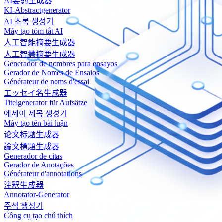
AI要約生成器
KI-Abstractgenerator
AI 초록 생성기
Máy tạo tóm tắt AI
人工智能摘要生成器
人工智慧摘要生成器
Generador de nombres para ensayos
Gerador de Nomes de Ensaios
Générateur de noms d'essai
エッセイ名生成器
Titelgenerator für Aufsätze
에세이 제목 생성기
Máy tạo tên bài luận
论文标题生成器
論文標題生成器
Generador de citas
Gerador de Anotações
Générateur d'annotations
注釈生成器
Annotator-Generator
주석 생성기
Công cụ tạo chú thích