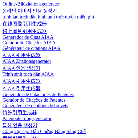
Online-Bildzitationsgenerator
온라인 이미지 인용 생성기
trình tạo trích dẫn hình ảnh trực tuyến miễn phí
在线图像引用生成器
線上圖片引用生成器
Generador de Citas AIAA
Gerador de Citações AIAA
Générateur de citations AIAA
AIAA 引用生成器
AIAA Zitationsgenerator
AIAA 인용 생성기
Trình sinh trích dẫn AIAA
AIAA 引用生成器
AIAA 引用生成器
Generador de Citaciones de Patentes
Gerador de Citações de Patentes
Générateur de citations de brevets
特許引用生成器
Patentzitierungsgenerator
특허 인용 생성기
Công Cụ Tạo Dẫn Chứng Bằng Sáng Chế