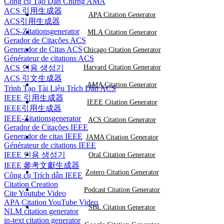
Công cụ Tạo Dẫn Chứng AMA
ACS 引用生成器
APA Citation Generator
ACS引用生成器
ACS-Zitationsgenerator
MLA Citation Generator
Gerador de Citações ACS
Generador de Citas ACS
Chicago Citation Generator
Générateur de citations ACS
ACS 인용 생성기
Harvard Citation Generator
ACS 引文生成器
AMA Citation Generator
Trình Tạo Tài Liệu Trích Dẫn ACS
IEEE 引用生成器
IEEE Citation Generator
IEEE引用生成器
IEEE-Zitationsgenerator
ACS Citation Generator
Gerador de Citações IEEE
Generador de citas IEEE
JAMA Citation Generator
Générateur de citations IEEE
IEEE 인용 생성기
Oral Citation Generator
IEEE 參考文獻生成器
Zotero Citation Generator
Công cụ Trích dẫn IEEE
Citation Creation
Podcast Citation Generator
Cite Youtube Video
APA Citation YouTube Video
SBL Citation Generator
NLM citation generator
in-text citation generator