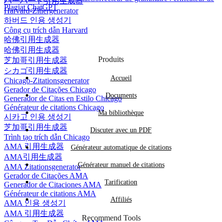
ハーバード引用生成器
Plagiat ChatGPT
Harvard-Zitiergenerator
하버드 인용 생성기
Công cụ trích dẫn Harvard
哈佛引用生成器
哈佛引用生成器
Produits
芝加哥引用生成器
シカゴ引用生成器
Accueil
Chicago-Zitationsgenerator
Gerador de Citações Chicago
Documents
Generador de Citas en Estilo Chicago
Générateur de citations Chicago
Ma bibliothèque
시카고 인용 생성기
芝加哥引用生成器
Discuter avec un PDF
Trình tạo trích dẫn Chicago
AMA 引用生成器
Générateur automatique de citations
AMA引用生成器
Générateur manuel de citations
AMA Zitationsgenerator
Gerador de Citações AMA
Tarification
Generador de Citaciones AMA
Générateur de citations AMA
Affiliés
AMA 인용 생성기
AMA 引用生成器
Recommend Tools