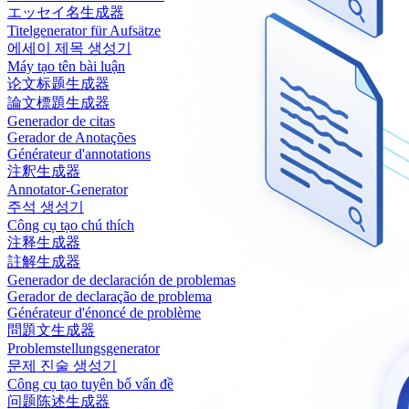
エッセイ名生成器
Titelgenerator für Aufsätze
에세이 제목 생성기
Máy tạo tên bài luận
论文标题生成器
論文標題生成器
Generador de citas
Gerador de Anotações
Générateur d'annotations
注釈生成器
Annotator-Generator
주석 생성기
Công cụ tạo chú thích
注释生成器
註解生成器
Generador de declaración de problemas
Gerador de declaração de problema
Générateur d'énoncé de problème
問題文生成器
Problemstellungsgenerator
문제 진술 생성기
Công cụ tạo tuyên bố vấn đề
问题陈述生成器