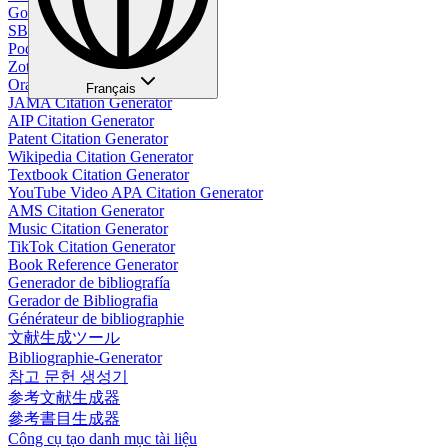
Google Citation Generator
SBL Citation Generator
Podcast Citation Generator
Zotero Citation Generator
Oral Citation Generator
Français
JAMA Citation Generator
AIP Citation Generator
Patent Citation Generator
Wikipedia Citation Generator
Textbook Citation Generator
YouTube Video APA Citation Generator
AMS Citation Generator
Music Citation Generator
TikTok Citation Generator
Book Reference Generator
Generador de bibliografía
Gerador de Bibliografia
Générateur de bibliographie
文献生成ツール
Bibliographie-Generator
참고 문헌 생성기
参考文献生成器
參考書目生成器
Công cụ tạo danh mục tài liệu