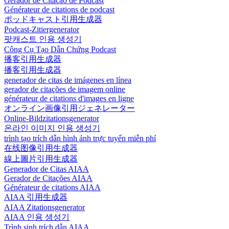
Gerador de Citação de Podcast
Générateur de citations de podcast
ポッドキャスト引用生成器
Podcast-Zitiergenerator
팟캐스트 인용 생성기
Công Cụ Tạo Dẫn Chứng Podcast
播客引用生成器
播客引用生成器
generador de citas de imágenes en línea
gerador de citações de imagem online
générateur de citations d'images en ligne
オンライン画像引用ジェネレーター
Online-Bildzitationsgenerator
온라인 이미지 인용 생성기
trình tạo trích dẫn hình ảnh trực tuyến miễn phí
在线图像引用生成器
線上圖片引用生成器
Generador de Citas AIAA
Gerador de Citações AIAA
Générateur de citations AIAA
AIAA 引用生成器
AIAA Zitationsgenerator
AIAA 인용 생성기
Trình sinh trích dẫn AIAA