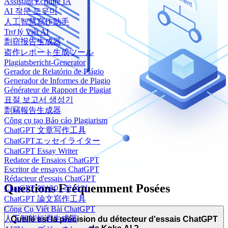
Assistant Écriture IA
AI 작문 도우미
人工智慧寫作助手
Trợ lý Viết AI
剽窃报告生成器
盗作レポート生成ツール
Plagiatsbericht-Generator
Gerador de Relatório de Plágio
Generador de Informes de Plagio
Générateur de Rapport de Plagiat
표절 보고서 생성기
剽竊報告生成器
Công cụ tạo Báo cáo Plagiarism
ChatGPT 文章写作工具
ChatGPTエッセイライター
ChatGPT Essay Writer
Redator de Ensaios ChatGPT
Escritor de ensayos ChatGPT
Rédacteur d'essais ChatGPT
Questions Fréquemment Posées
ChatGPT 에세이 작성기
ChatGPT 論文寫作工具
Công Cụ Viết Bài ChatGPT
人工智能短语生成器
Quelle est la précision du détecteur d'essais ChatGPT