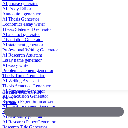
AI phrase generator
AI Essay Editor
Annotation generator
AI Thesis Generator
Economics essay writer
Thesis Statement Generator
AI abstract generator
Dissertation Generator
AI statement generator
Professional Writing Generator
AI Research Assistant
Essay name generator
AI essay writer
Problem statement generator
Thesis Topic Generator
AI Writing Assistant
Thesis Sentence Generator
AI Summary Generator
Discuter avec un PDF
AI Conclusion Generator
Tarifs
Research Paper Summarizer
Affiliate
AI literature review generator
Scientific Paper Summarizer
AI case study generator
AI Research Paper Generator
Research Title Generator