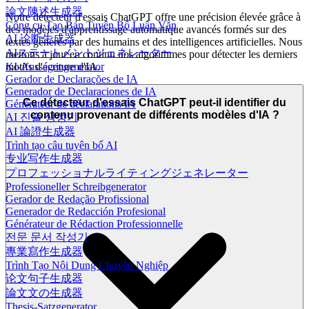
論文陳述生成器
Notre détecteur d'essais ChatGPT offre une précision élevée grâce à
Công cụ Tạo Bản Tuyên Bố Luận Văn
des modèles d'apprentissage automatique avancés formés sur des
AI 论断生成器
textes générés par des humains et des intelligences artificielles. Nous
AIステートメントジェネレーター
mettons à jour en continu nos algorithmes pour détecter les derniers
motifs d'écriture d'IA.
KI-Aussagengenerator
Gerador de Declarações de IA
Generador de Declaraciones de IA
Ce détecteur d'essais ChatGPT peut-il identifier du
Générateur de déclarations IA
contenu provenant de différents modèles d'IA ?
AI 진술 생성기
AI 論證生成器
Trình tạo câu tuyên bố AI
专业写作生成器
プロフェッショナルライティングジェネレーター
Professioneller Schreibgenerator
Gerador de Redação Profissional
Generador de Redacción Profesional
Générateur de Rédaction Professionnelle
전문 문서 작성기
專業寫作生成器
Trình Tạo Nội Dung Chuyên Nghiệp
论文句子生成器
論文文の生成器
Thesis-Satzgenerator