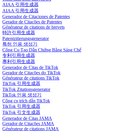
AIAA 引用生成器
AIAA 引用生成器
Generador de Citaciones de Patentes
Gerador de Citações de Patentes
Générateur de citations de brevets
特許引用生成器
Patentzitierungsgenerator
특허 인용 생성기
Công Cụ Tạo Dẫn Chứng Bằng Sáng Chế
专利引用生成器
專利引用生成器
Generador de Citas de TikTok
Gerador de Citações do TikTok
Générateur de citations TikTok
TikTok 引用生成器
TikTok Zitationsgenerator
TikTok 인용 생성기
Công cụ trích dẫn TikTok
TikTok 引用生成器
TikTok 引文生成器
Generador de Citas JAMA
Gerador de Citações JAMA
Générateur de citations JAMA