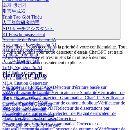
소개 생성기
引言生成器
Trình Tạo Giới Thiệu
人工智能研究助手
AIリサーチアシスタント
KI-Forschungsassistent
Assistente de Pesquisa em IA
Asistente de Investigación AI
Absolument. Nous accordons la priorité à votre confidentialité. Tout
Assistant de recherche en IA
le contenu soumis pour notre détecteur d'essais ChatGPT est traité
AI 연구 보조 도구
de manière sécurisée et n'est ni stocké ni utilisé à des fins
人工智慧研究助理
d'entraînement sans consentement explicite.
Trợ lý Nghiên cứu AI
AI Citation Generator
Découvrir plus
APA Citation Generator
MLA Citation Generator
Vérificateur de format APA
Détecteur d'écriture basée sur
Chicago Citation Generator
l'IA
Vérificateur de lisibilité
Vérificateur de Similarité
Vérificateur de
AMA Citation Generator
Plagiat Grammatical
Correcteur Grammatical ChatGPT
Vérificateur
IEEE Citation Generator
d'essai universitaire
Vérificateur de contenu dupliqué
Vérificateur de
Harvard Citation Generator
Plagiat de Code IA
Chat PDF
Relecteur de dissertations par
ACS Citation Generator
IA
Détecteur de contenu IA
Détecteur de Plagiat
Vérificateur de
Generador de Citas Harvard
plagiat
Vérificateur de phrases
Correcteur
Gerador de Citações Harvard
Orthographique
Vérificateur grammatical
Correcteur de
Générateur de citations Harvard
phrases
Détecteur de plagiat
Correcteur de grammaire
Vérificateur de