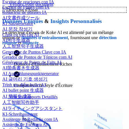
Escritor de oraciones con IA
Vérifiez votre document
Escritor de Frases com IA
✨
Détecteur d'Essai
Rédacteur de phrases IA
AI文書作成ツール
Données
Uniques
&
Insights
Personnalisés
KI Satzgenerator
AI 문장 작성기
Le détecteur d'essais de Koke AI est alimenté par un mélange
Công cụ viết câu AI
unique de
données d'entraînement
, fournissant une
détection
AI句子生成器
robuste
et
nuancée
.
人工智慧句子生成器
Generador de Puntos Clave con IA
Gerador de Pontos de Tópicos com AI
Générateur de Points de Faits AI
Données d'Entraînement Riches
AI箇条書き生成器
AI Aufzählungspunktgenerator
AI 글머리 기호 생성기
Trình tạo điểm bullet AI
Comparaison de Style d'Écriture
AI bullet point 生成器
AI 簡報生成器
Voir les Rapports Detaillés
人工智能写作助手
AIライティングアシスタント
KI-Schreibassistent
Assistente de Redação com IA
Asistente de Escritura AI