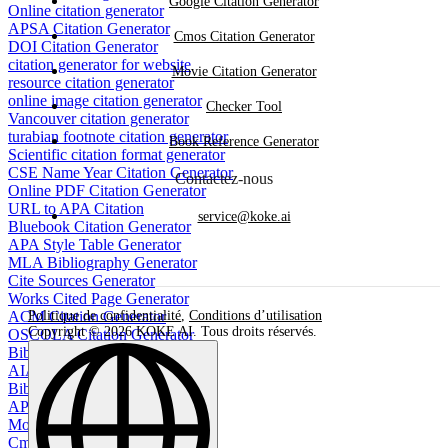
Google Citation Generator
Online citation generator
APSA Citation Generator
Cmos Citation Generator
DOI Citation Generator
citation generator for website
Movie Citation Generator
resource citation generator
online image citation generator
Checker Tool
Vancouver citation generator
turabian footnote citation generator
Book Reference Generator
Scientific citation format generator
CSE Name Year Citation Generator
Contactez-nous
Online PDF Citation Generator
URL to APA Citation
service@koke.ai
Bluebook Citation Generator
APA Style Table Generator
MLA Bibliography Generator
Cite Sources Generator
Works Cited Page Generator
ACM Citation Generator
Politique de confidentialité
,
Conditions d’utilisation
Copyright © 2026 KOKE AI. Tous droits réservés.
OSCOLA Citation Generator
Bibliography generator
AIAA Citation Generator
BibTeX Citation Generator
APA bibliography maker
Movie Citation Generator
Cmos Citation Generator