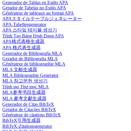
Generador de Tablas en Estilo APA
Gerador de Tabelas no Estilo APA
Générateur de tableaux au format APA
APAスタイルテーブルジェネレーター
APA-Tabellengenerator
APA 스타일 테이블 생성기
Trình Tạo Bảng Định Dạng APA
APA格式表格生成器
APA 格式表生成器
Generador de Bibliografía MLA
Gerador de Bibliografia MLA
Générateur de bibliographie MLA
MLA 文献生成器
MLA Bibliographie Generator
MLA 참고문헌 생성기
Trình tạo Thư mục MLA
MLA参考书目生成器
MLA 參考文獻生成器
Generador de Citas BibTeX
Gerador de Citações BibTeX
Générateur de citations BibTeX
BibTeX引用生成器
BibTeX-Zitationsgenerator