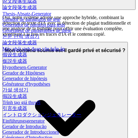
论文段落生成器
論文段落生成器
Thesis-Absatz-Generator
Oui, notre système adopte une approche hybride, combinant la
Gerador de parágrafos de tese
détection de texte d'IA avec la détection de plagiat traditionnelle et
Generador de párrafos para tesis
une analyse de la lisibilité pour offrir une évaluation complète,
Générateur de paragraphes de thèse
identifiant à la fois les traces d'IA et le contenu copié.
논문 단락 생성기
論文段落生成器
Máy phát sinh đoạn văn luận án
Mon contenu soumis est-il gardé privé et sécurisé ?
假设生成器
仮説生成器
Hypothesen-Generator
Gerador de Hipóteses
Generador de hipótesis
Générateur d'hypothèses
가설 생성기
假設生成器
Trình tạo giả thuyết
引言生成器
イントロダクションジェネレーター
Einführungsgenerator
Gerador de Introdução
Generador de Introducciones
Générateur d'Introduction