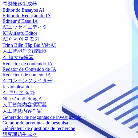
問題陳述生成器
Editor de Ensayos AI
Editor de Redação de IA
Éditeur d'Essai IA
AIエッセイエディタ
KI Aufsatz-Editor
AI 에세이 편집기
Trình Biên Tập Bài Viết AI
人工智能作文编辑器
AI 論文編輯器
Redactor de contenido IA
Redator de Conteúdo de IA
Rédacteur de contenu IA
AIコンテンツライター
KI-Inhaltsautor
AI 콘텐츠 작가
Nhà văn nội dung AI
人工智能内容撰写器
人工智慧內容作家
Generador de preguntas de investigación
Gerador de perguntas de pesquisa
Générateur de questions de recherche
研究課題生成器