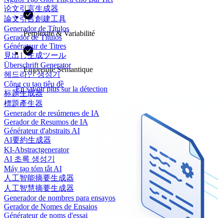
论文引言生成器
論文引言創建工具
Generador de Títulos
Perplexité & Variabilité
Gerador de Títulos
Générateur de Titres
見出し生成ツール
Überschrift Generator
Empreinte Sémantique
헤드라인 생성기
Công cụ tạo tiêu đề
En savoir plus sur la détection
标题生成器
標題產生器
Generador de resúmenes de IA
Gerador de Resumos de IA
Générateur d'abstraits AI
AI要約生成器
KI-Abstractgenerator
AI 초록 생성기
Máy tạo tóm tắt AI
人工智能摘要生成器
人工智慧摘要生成器
Generador de nombres para ensayos
Gerador de Nomes de Ensaios
Générateur de noms d'essai