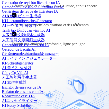
Generador de revisión literaria con IA
Détecte l'écriture d'IA de GPT-4, Claude, et plus encore.
Gerador de Revisão de Literatura em IA
Générateur de revue de littérature IA
AI文献レビュー生成器
KI Literaturübersichts-Generator
Vérifie l'authenticité des citations et des références.
AI 문헌 리뷰 작성기
Trình tạo tổng quan văn học AI
人工智能文献综述生成器
人工智慧文獻回顧生成器
Fournit une analyse approfondie, ligne par ligne.
Generador de Escritura con IA
Gerador de Escrita AI
Générateur de rédaction IA
Analysez Votre Essai Maintenant
AIライティングジェネレーター
KI-Schreibgenerator
AI 글쓰기 생성기
Công Cụ Viết AI
人工智能写作生成器
AI 寫作生成器
Escritor de ensayos de IA
Redator de ensaios com IA
Rédacteur d'essais IA
AIエッセイライター
KI Essay-Schreiber