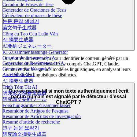
Gerador de Frases de Tese
Generador de Oraciones de Tesis
Générateur de phrases de thèse
논문 문장 생성기
論文句子生成器
Công cụ Tạo Câu Luận Văn
AI 摘要生成器
AI要約ジェネレーター
KI-Zusammenfassungs-Generator
Gerador de Resumos de IA
Oui, notre outil est conçu pour identifier le contenu généré par un
Generador de Resúmenes de IA
large éventail de modèles d'IA, y compris ChatGPT, Claude,
Générateur de Résumé AI
Gemini et d'autres grands modèles linguistiques, en analysant leurs
AI 요약 생성기
caractéristiques linguistiques distinctes.
AI 摘要生成器
Trình Tóm Tắt AI
Que se passe-t-il si mon texte authentiquement écrit
研究论文摘要生成器
par un humain est signalé par le détecteur d'essai
研究論文要約ツール
ChatGPT ?
Forschungsartikel-Zusammenfasser
Resumidor de Artigos de Pesquisa
Resumidor de Artículos de Investigación
Résumé d'article de recherche
연구 논문 요약기
研究論文摘要生成器