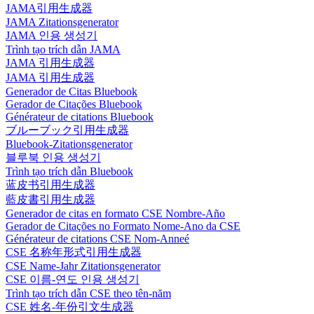
JAMA引用生成器
JAMA Zitationsgenerator
JAMA 인용 생성기
Trình tạo trích dẫn JAMA
JAMA 引用生成器
JAMA 引用生成器
Generador de Citas Bluebook
Gerador de Citações Bluebook
Générateur de citations Bluebook
ブルーブック引用生成器
Bluebook-Zitationsgenerator
블루북 인용 생성기
Trình tạo trích dẫn Bluebook
蓝皮书引用生成器
藍皮書引用生成器
Generador de citas en formato CSE Nombre-Año
Gerador de Citações no Formato Nome-Ano da CSE
Générateur de citations CSE Nom-Anneé
CSE 名称年形式引用生成器
CSE Name-Jahr Zitationsgenerator
CSE 이름-연도 인용 생성기
Trình tạo trích dẫn CSE theo tên-năm
CSE 姓名-年份引文生成器