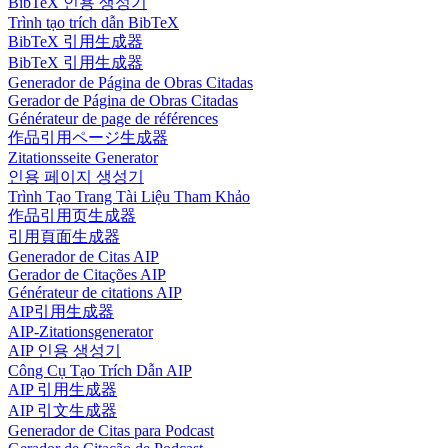
BibTeX 인용 생성기
Trình tạo trích dẫn BibTeX
BibTeX 引用生成器
BibTeX 引用生成器
Generador de Página de Obras Citadas
Gerador de Página de Obras Citadas
Générateur de page de références
作品引用ページ生成器
Zitationsseite Generator
인용 페이지 생성기
Trình Tạo Trang Tài Liệu Tham Khảo
作品引用页生成器
引用頁面生成器
Generador de Citas AIP
Gerador de Citações AIP
Générateur de citations AIP
AIP引用生成器
AIP-Zitationsgenerator
AIP 인용 생성기
Công Cụ Tạo Trích Dẫn AIP
AIP 引用生成器
AIP 引文生成器
Generador de Citas para Podcast