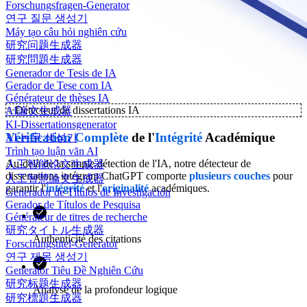
Forschungsfragen-Generator
연구 질문 생성기
Máy tạo câu hỏi nghiên cứu
研究问题生成器
研究問題生成器
Generador de Tesis de IA
Gerador de Tese com IA
Générateur de thèses IA
✨
Détecteur de dissertations IA
AI論文生成器
KI-Dissertationsgenerator
Vérification
Complète
de l'
Intégrité
Académique
AI 논문 생성기
Trình tạo luận văn AI
Au-delà de la simple détection de l'IA, notre détecteur de
人工智能论文生成器
dissertations intégrant ChatGPT comporte
plusieurs couches
pour
人工智慧論文生成器
garantir l'
intégrité
et l'
originalité
académiques.
Generador de Títulos de Investigación
Gerador de Títulos de Pesquisa
Générateur de titres de recherche
研究タイトル生成器
Authenticité des citations
Forschungstitel-Generator
연구 제목 생성기
Generator Tiêu Đề Nghiên Cứu
研究标题生成器
Analyse de la profondeur logique
研究標題生成器