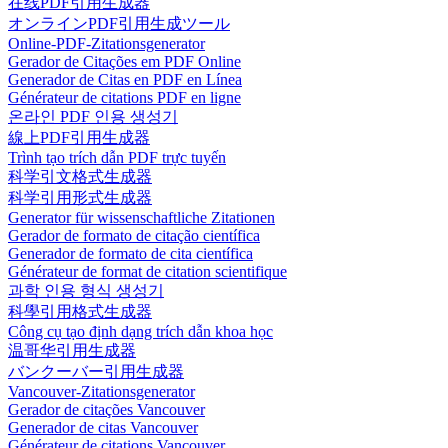
在线PDF引用生成器
オンラインPDF引用生成ツール
Online-PDF-Zitationsgenerator
Gerador de Citações em PDF Online
Generador de Citas en PDF en Línea
Générateur de citations PDF en ligne
온라인 PDF 인용 생성기
線上PDF引用生成器
Trình tạo trích dẫn PDF trực tuyến
科学引文格式生成器
科学引用形式生成器
Generator für wissenschaftliche Zitationen
Gerador de formato de citação científica
Generador de formato de cita científica
Générateur de format de citation scientifique
과학 인용 형식 생성기
科學引用格式生成器
Công cụ tạo định dạng trích dẫn khoa học
温哥华引用生成器
バンクーバー引用生成器
Vancouver-Zitationsgenerator
Gerador de citações Vancouver
Generador de citas Vancouver
Générateur de citations Vancouver