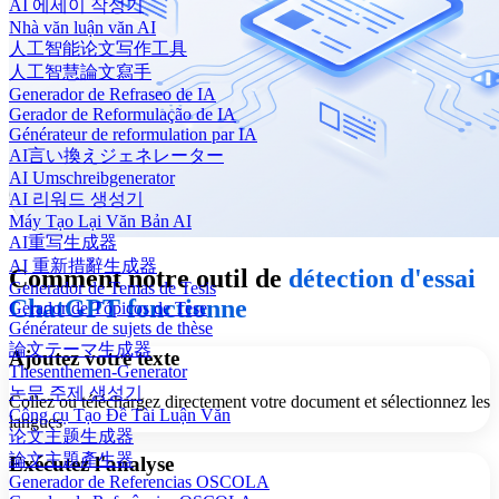
AI 에세이 작성기
Nhà văn luận văn AI
人工智能论文写作工具
人工智慧論文寫手
Generador de Refraseo de IA
Gerador de Reformulação de IA
Générateur de reformulation par IA
AI言い換えジェネレーター
AI Umschreibgenerator
AI 리워드 생성기
Máy Tạo Lại Văn Bản AI
AI重写生成器
AI 重新措辭生成器
Comment notre outil de
détection d'essai
Generador de Temas de Tesis
ChatGPT
fonctionne
Gerador de Tópicos de Tese
Générateur de sujets de thèse
論文テーマ生成器
Ajoutez votre texte
Thesenthemen-Generator
논문 주제 생성기
Collez ou téléchargez directement votre document et sélectionnez les
Công cụ Tạo Đề Tài Luận Văn
langues
论文主题生成器
論文主題產生器
Exécutez l'analyse
Generador de Referencias OSCOLA