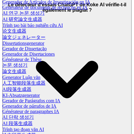
Generador de Artículos de Investigación en IA
Le détecteur d'essais ChatGPT de Koke AI vérifie-t-il
Générateur de documents de recherche en IA
également le plagiat ?
AI 연구 논문 생성기
AI 研究論文生成器
Trình tạo bài báo nghiên cứu AI
论文生成器
論文ジェネレーター
Dissertationsgenerator
Gerador de Dissertação
Generador de Disertaciones
Générateur de Thèse
논문 생성기
論文生成器
Generator Luận văn
人工智能段落生成器
AI段落生成器
KI-Absatzgenerator
Gerador de Parágrafos com IA
Generador de párrafos de IA
Générateur de paragraphes IA
AI 단락 생성기
AI 段落生成器
Trình tạo đoạn văn AI