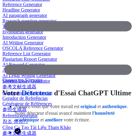
Reference Generator
Headline Generator
AI paragraph generator
Research question generator
Thesis paragraph generator
Hypothesis generator
Introduction Generator
AI Writing Generator
OSCOLA Reference Generator
Reference List Generator
Plagiarism Report Generator
AI Reword Generator
AI Bullet Point Generator
AI Legal Writing Generator
Connexion
S'inscrire
Shorten Essay Generator
参考文献生成器
Votre
Détecteur
d'Essai ChatGPT Ultime
Generador de Referencias
Gerador de Referências
Générateur de Références
Assurez-vous que votre travail est
original
et
authentique
.
参照生成器
Notre détecteur d'essai avancé maintient
l'honnêteté
Referenzgenerator
académique
et
améliore
votre écriture.
참조 생성기
Công Cụ Tạo Tài Liệu Tham Khảo
參考文獻生成器