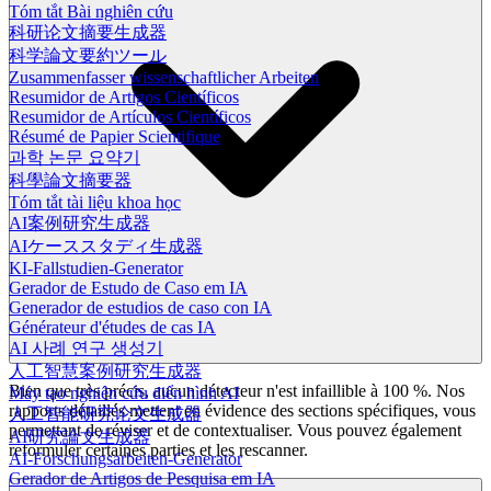
Tóm tắt Bài nghiên cứu
科研论文摘要生成器
科学論文要約ツール
Zusammenfasser wissenschaftlicher Arbeiten
Resumidor de Artigos Científicos
Resumidor de Artículos Científicos
Résumé de Papier Scientifique
과학 논문 요약기
科學論文摘要器
Tóm tắt tài liệu khoa học
AI案例研究生成器
AIケーススタディ生成器
KI-Fallstudien-Generator
Gerador de Estudo de Caso em IA
Generador de estudios de caso con IA
Générateur d'études de cas IA
AI 사례 연구 생성기
人工智慧案例研究生成器
Bien que très précis, aucun détecteur n'est infaillible à 100 %. Nos
Máy tạo nghiên cứu điển hình AI
rapports détaillés mettent en évidence des sections spécifiques, vous
人工智能研究论文生成器
permettant de réviser et de contextualiser. Vous pouvez également
AI研究論文生成器
reformuler certaines parties et les rescanner.
AI-Forschungsarbeiten-Generator
Gerador de Artigos de Pesquisa em IA