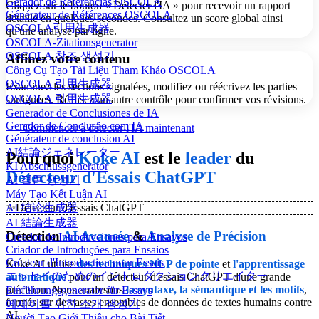
Gerador de Referências OSCOLA
Cliquez sur le bouton « Détecter l'IA » pour recevoir un rapport
Générateur de Références OSCOLA
détaillé en quelques secondes. Consultez un score global ainsi
OSCOLA引用生成器
qu'une analyse par ligne.
OSCOLA-Zitationsgenerator
OSCOLA 참조 생성기
Affinez votre contenu
Công Cụ Tạo Tài Liệu Tham Khảo OSCOLA
OSCOLA 引用生成器
Examinez les sections signalées, modifiez ou réécrivez les parties
OSCOLA 引用生成器
surlignées. Réalisez un autre contrôle pour confirmer vos révisions.
Generador de Conclusiones de IA
Gerador de Conclusão com IA
Commencer à détecter l'IA maintenant
Générateur de conclusion AI
AI結論ジェネレーター
Pourquoi
Koke AI
est le
leader
du
KI Abschlussgenerator
Détecteur d'Essais ChatGPT
AI 결론 생성기
Máy Tạo Kết Luận AI
AI 结论生成器
✨
Détecteur d'Essais ChatGPT
AI 結論生成器
Détection
AI Avancée
&
Analyse de Précision
Creador de Introducciones para Ensayos
Criador de Introduções para Ensaios
Créateur d'Introduction pour Essais
Koke AI utilise
des techniques NLP de pointe
et
l'apprentissage
エッセイのためのイントロダクションクリエイター
automatique
pour un détecteur d'essais ChatGPT d'une grande
précision. Nous analysons
la syntaxe, la sémantique et les motifs
,
Einführungsgenerator für Essays
formés sur de vastes ensembles de données de textes humains contre
에세이를 위한 소개 생성기
AI.
Người Tạo Giới Thiệu cho Bài Tiết