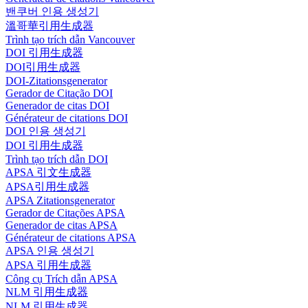
밴쿠버 인용 생성기
溫哥華引用生成器
Trình tạo trích dẫn Vancouver
DOI 引用生成器
DOI引用生成器
DOI-Zitationsgenerator
Gerador de Citação DOI
Generador de citas DOI
Générateur de citations DOI
DOI 인용 생성기
DOI 引用生成器
Trình tạo trích dẫn DOI
APSA 引文生成器
APSA引用生成器
APSA Zitationsgenerator
Gerador de Citações APSA
Generador de citas APSA
Générateur de citations APSA
APSA 인용 생성기
APSA 引用生成器
Công cụ Trích dẫn APSA
NLM 引用生成器
NLM 引用生成器