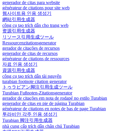
generador de citas para website
générateur de citations pour site web
웹사이트용 인용 생성기
網站引用生成器
công cụ tạo trích dẫn cho trang web
资源引用生成器
リソース引用生成ツール
Ressourcenzitationsgenerator
gerador de citações de recursos
generador de citas de recursos
générateur de citations de ressources
자료 인용 생성기
資源引用生成器
công cụ tạo trích dẫn tài nguyên
turabian footnote citation generator
トゥラビアン脚注引用生成ツール
Turabian Fußnoten-Zitationsgenerator
gerador de citações em nota de rodapé no estilo Turabian
generador de citas en pie de página Turabian
générateur de citations en notes de bas de page Turabian
투라비안 각주 인용 생성기
Turabian 脚注引用生成器
nhà cung cấp trích dẫn chân chú Turabian