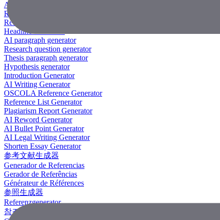
AI Research Paper Generator
Research Title Generator
Reference Generator
Headline Generator
AI paragraph generator
Research question generator
Thesis paragraph generator
Hypothesis generator
Introduction Generator
AI Writing Generator
OSCOLA Reference Generator
Reference List Generator
Plagiarism Report Generator
AI Reword Generator
AI Bullet Point Generator
AI Legal Writing Generator
Shorten Essay Generator
参考文献生成器
Generador de Referencias
Gerador de Referências
Générateur de Références
参照生成器
Referenzgenerator
참조 생성기