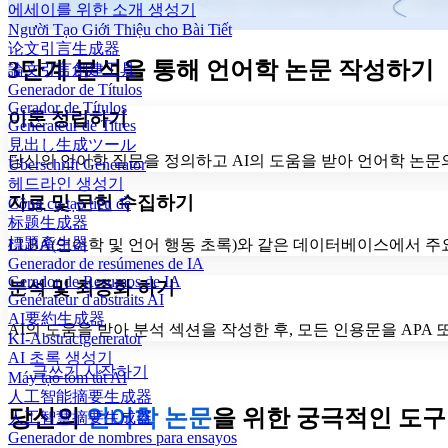
에세이를 위한 소개 생성기
Người Tạo Giới Thiệu cho Bài Tiết
论文引言生成器
3단계 분석을 통해 언어학 논문 작성하기
論文引言創建工具
Generador de Títulos
Gerador de Títulos
이론 정립하기
Générateur de Titres
見出し生成ツール
당신의 언어학 질문을 정의하고 AI의 도움을 받아 언어학 논문
Überschrift Generator
헤드라인 생성기
자료 및 문헌 수집하기
Công cụ tạo tiêu đề
标题生成器
標題產生器
LLBA(언어학 및 언어 행동 초록)와 같은 데이터베이스에서 주요
Generador de resúmenes de IA
Gerador de Resumos de IA
분석 및 최종화 하기
Générateur d'abstraits AI
AI要約生成器
AI의 도움을 받아 분석 섹션을 작성한 후, 모든 인용문을 APA
KI-Abstractgenerator
AI 초록 생성기
글쓰기 시작하기
Máy tạo tóm tắt AI
人工智能摘要生成器
당신의
언어학 논문
을 위한 궁극적인 도구
人工智慧摘要生成器
Generador de nombres para ensayos