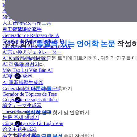
KI Essay-Schreiber
AI 에세이 작성기
Nhà văn luận văn AI
人工智能论文写作工具
人工智慧論文寫手
로그인
회원가입
Generador de Refraseo de IA
Gerador de Reformulação de IA
AI와 함께
통찰력 있는 언어학 논문
작성
Générateur de reformulation par IA
AI言い換えジェネレーター
음운 분석부터 구문 트리에 이르기까지, 귀하의 연구를 매
AI Umschreibgenerator
AI 리워드 생성기
플랫폼입니다.
Máy Tạo Lại Văn Bản AI
AI重写生成器
AI 重新措辭生成器
Generador de Temas de Tesis
강력한
이론적 틀
구축하기
Gerador de Tópicos de Tese
Générateur de sujets de thèse
論文テーマ生成器
Thesenthemen-Generator
주요
언어학 연구
찾기 및 인용하기
논문 주제 생성기
Công cụ Tạo Đề Tài Luận Văn
论文主题生成器
論文主題產生器
귀하의
음운/구문 분석
초안 작성하기