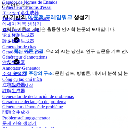
Gerador de Nomes de Ensaios
✨
언어학 논문
Générateur de noms d'essai
エッセイ名生成器
AI 기반의
이론적 프레임워크
생성기
Titelgenerator für Aufsätze
에세이 제목 생성기
강력한 이론적 기반은 훌륭한 언어학 논문의 토대입니다.
Máy tạo tên bài luận
论文标题生成器
論文標題生成器
Generador de citas
핵심 이론 연결
: 우리의 AI는 당신의 연구 질문을 기초 
Gerador de Anotações
Générateur d'annotations
注釈生成器
Annotator-Generator
논리적 주장의 구조
: 문헌 검토, 방법론, 데이터 분석 
주석 생성기
Công cụ tạo chú thích
注释生成器
글쓰기 시작
註解生成器
Generador de declaración de problemas
Gerador de declaração de problema
Générateur d'énoncé de problème
問題文生成器
Problemstellungsgenerator
문제 진술 생성기