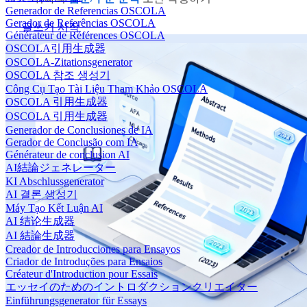
Generador de Referencias OSCOLA
Gerador de Referências OSCOLA
글쓰기 시작
Générateur de Références OSCOLA
OSCOLA引用生成器
OSCOLA-Zitationsgenerator
OSCOLA 참조 생성기
Công Cụ Tạo Tài Liệu Tham Khảo OSCOLA
OSCOLA 引用生成器
OSCOLA 引用生成器
Generador de Conclusiones de IA
Gerador de Conclusão com IA
Générateur de conclusion AI
AI結論ジェネレーター
KI Abschlussgenerator
AI 결론 생성기
Máy Tạo Kết Luận AI
AI 结论生成器
AI 結論生成器
Creador de Introducciones para Ensayos
Criador de Introduções para Ensaios
Créateur d'Introduction pour Essais
エッセイのためのイントロダクションクリエイター
Einführungsgenerator für Essays