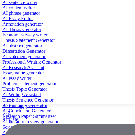
AI sentence writer
AI content writer
AI phrase generator
AI Essay Editor
Annotation generator
AI Thesis Generator
Economics essay writer
Thesis Statement Generator
AI abstract generator
Dissertation Generator
AI statement generator
Professional Writing Generator
AI Research Assistant
Essay name generator
AI essay writer
Problem statement generator
Thesis Topic Generator
AI Writing Assistant
Thesis Sentence Generator
AI Summary Generator
PDF와 채팅
AI Conclusion Generator
가격
Research Paper Summarizer
Affiliate
AI literature review generator
Scientific Paper Summarizer
AI case study generator