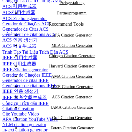
Công cụ Tạo Dẫn Chứng AMA
Preisgestaltung
ACS 引用生成器
ACS引用生成器
Partnerprogramm
ACS-Zitationsgenerator
Gerador de Citações ACS
Recommend Tools
Generador de Citas ACS
Générateur de citations ACS
APA Citation Generator
ACS 인용 생성기
MLA Citation Generator
ACS 引文生成器
Trình Tạo Tài Liệu Trích Dẫn ACS
Chicago Citation Generator
IEEE 引用生成器
IEEE引用生成器
Harvard Citation Generator
IEEE-Zitationsgenerator
Gerador de Citações IEEE
AMA Citation Generator
Generador de citas IEEE
Générateur de citations IEEE
IEEE Citation Generator
IEEE 인용 생성기
IEEE 參考文獻生成器
ACS Citation Generator
Công cụ Trích dẫn IEEE
JAMA Citation Generator
Citation Creation
Cite Youtube Video
Oral Citation Generator
APA Citation YouTube Video
NLM citation generator
Zotero Citation Generator
in-text citation generator