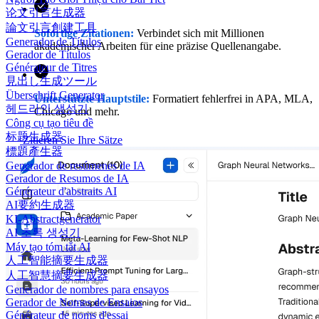
论文引言生成器
論文引言創建工具
Sofortige Zitationen:
Verbindet sich mit Millionen
Generador de Títulos
akademischer Arbeiten für eine präzise Quellenangabe.
Gerador de Títulos
Générateur de Titres
見出し生成ツール
Überschrift Generator
Unterstützte Hauptstile:
Formatiert fehlerfrei in APA, MLA,
헤드라인 생성기
Chicago und mehr.
Công cụ tạo tiêu đề
标题生成器
Zitieren Sie Ihre Sätze
標題產生器
Generador de resúmenes de IA
Gerador de Resumos de IA
Générateur d'abstraits AI
AI要約生成器
KI-Abstractgenerator
AI 초록 생성기
Máy tạo tóm tắt AI
人工智能摘要生成器
人工智慧摘要生成器
Generador de nombres para ensayos
Gerador de Nomes de Ensaios
Générateur de noms d'essai