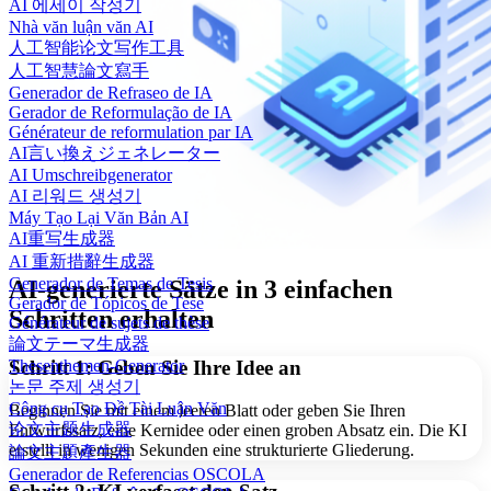
AI 에세이 작성기
Nhà văn luận văn AI
人工智能论文写作工具
人工智慧論文寫手
Generador de Refraseo de IA
Gerador de Reformulação de IA
Générateur de reformulation par IA
AI言い換えジェネレーター
AI Umschreibgenerator
AI 리워드 생성기
Máy Tạo Lại Văn Bản AI
AI重写生成器
AI 重新措辭生成器
Generador de Temas de Tesis
AI-generierte Sätze in 3 einfachen
Gerador de Tópicos de Tese
Schritten erhalten
Générateur de sujets de thèse
論文テーマ生成器
Thesenthemen-Generator
Schritt 1: Geben Sie Ihre Idee an
논문 주제 생성기
Công cụ Tạo Đề Tài Luận Văn
Beginnen Sie mit einem leeren Blatt oder geben Sie Ihren
论文主题生成器
Entwurfssatz, eine Kernidee oder einen groben Absatz ein. Die KI
erstellt in wenigen Sekunden eine strukturierte Gliederung.
論文主題產生器
Generador de Referencias OSCOLA