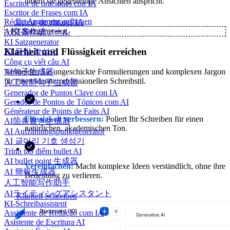
indem sie gegenteilige Ansichten anspricht.
Escritor de oraciones con IA
Escritor de Frases com IA
Ihr Argument aufbauen
Rédacteur de phrases IA
✨
KI-Satzgenerator
AI文書作成ツール
KI Satzgenerator
Klarheit und Flüssigkeit erreichen
AI 문장 작성기
Công cụ viết câu AI
Vermeiden Sie ungeschickte Formulierungen und komplexen Jargon
AI句子生成器
für einen klaren, professionellen Schreibstil.
人工智慧句子生成器
Generador de Puntos Clave con IA
Gerador de Pontos de Tópicos com AI
Générateur de Points de Faits AI
Flüssigkeit verbessern:
Poliert Ihr Schreiben für einen
AI箇条書き生成器
natürlichen, akademischen Ton.
AI Aufzählungspunktgenerator
AI 글머리 기호 생성기
Trình tạo điểm bullet AI
AI bullet point 生成器
Vereinfachen:
Macht komplexe Ideen verständlich, ohne ihre
AI 簡報生成器
Bedeutung zu verlieren.
人工智能写作助手
AIライティングアシスタント
Klarheit Schreiben
KI-Schreibassistent
Assistente de Redação com IA
Asistente de Escritura AI