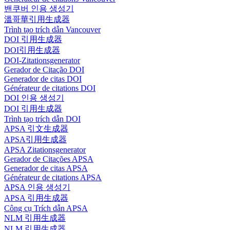
밴쿠버 인용 생성기
溫哥華引用生成器
Trình tạo trích dẫn Vancouver
DOI 引用生成器
DOI引用生成器
DOI-Zitationsgenerator
Gerador de Citação DOI
Generador de citas DOI
Générateur de citations DOI
DOI 인용 생성기
DOI 引用生成器
Trình tạo trích dẫn DOI
APSA 引文生成器
APSA引用生成器
APSA Zitationsgenerator
Gerador de Citações APSA
Generador de citas APSA
Générateur de citations APSA
APSA 인용 생성기
APSA 引用生成器
Công cụ Trích dẫn APSA
NLM 引用生成器
NLM 引用生成器