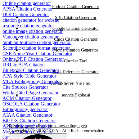
Online citation generator
Podcast Citation Generator
APSA Citation Generator
DOI Citation Generator
SBL Citation Generator
citation generator for website
resource citation generator
Google Citation Generator
online image citation generator
Vancouver citation generator
Cmos Citation Generator
turabian footnote citation generator
Scientific citation format generator
Movie Citation Generator
CSE Name Year Citation Generator
Online PDF Citation Generator
Checker Tool
URL to APA Citation
Bluebook Citation Generator
Book Reference Generator
APA Style Table Generator
MLA Bibliography Generator
Kontaktieren Sie uns
Cite Sources Generator
Works Cited Page Generator
service@koke.ai
ACM Citation Generator
OSCOLA Citation Generator
Bibliography generator
AIAA Citation Generator
BibTeX Citation Generator
APA bibliography maker
Datenschutzrichtlinie
,
Nutzungsbedingungen
Copyright © 2026 KOKE AI. Alle Rechte vorbehalten.
Movie Citation Generator
Cmos Citation Generator