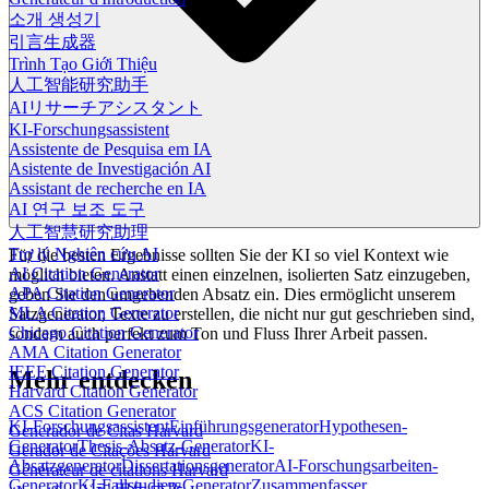
소개 생성기
引言生成器
Trình Tạo Giới Thiệu
人工智能研究助手
AIリサーチアシスタント
KI-Forschungsassistent
Assistente de Pesquisa em IA
Asistente de Investigación AI
Assistant de recherche en IA
AI 연구 보조 도구
人工智慧研究助理
Trợ lý Nghiên cứu AI
Für die besten Ergebnisse sollten Sie der KI so viel Kontext wie
AI Citation Generator
möglich bieten. Anstatt einen einzelnen, isolierten Satz einzugeben,
APA Citation Generator
geben Sie den umgebenden Absatz ein. Dies ermöglicht unserem
MLA Citation Generator
Satzgenerator, Texte zu erstellen, die nicht nur gut geschrieben sind,
Chicago Citation Generator
sondern auch perfekt zum Ton und Fluss Ihrer Arbeit passen.
AMA Citation Generator
IEEE Citation Generator
Mehr entdecken
Harvard Citation Generator
ACS Citation Generator
KI-Forschungsassistent
Einführungsgenerator
Hypothesen-
Generador de Citas Harvard
Generator
Thesis-Absatz-Generator
KI-
Gerador de Citações Harvard
Absatzgenerator
Dissertationsgenerator
AI-Forschungsarbeiten-
Générateur de citations Harvard
Generator
KI-Fallstudien-Generator
Zusammenfasser