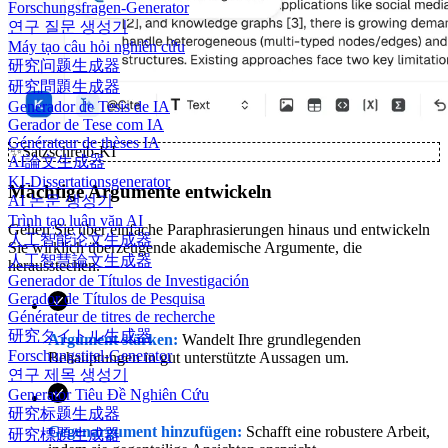
Forschungsfragen-Generator
연구 질문 생성기
Máy tạo câu hỏi nghiên cứu
研究问题生成器
研究問題生成器
Generador de Tesis de IA
Gerador de Tese com IA
Générateur de thèses IA
✨
Satzschreib-KI
AI論文生成器
KI-Dissertationsgenerator
Mächtige Argumente entwickeln
AI 논문 생성기
Trình tạo luận văn AI
Gehen Sie über einfache Paraphrasierungen hinaus und entwickeln
人工智能论文生成器
Sie wirklich überzeugende akademische Argumente, die
人工智慧論文生成器
herausstechen.
Generador de Títulos de Investigación
Gerador de Títulos de Pesquisa
Générateur de titres de recherche
研究タイトル生成器
Argument stärken:
Wandelt Ihre grundlegenden
Forschungstitel-Generator
Behauptungen in gut unterstützte Aussagen um.
연구 제목 생성기
Generator Tiêu Đề Nghiên Cứu
研究标题生成器
Gegenargument hinzufügen:
Schafft eine robustere Arbeit,
研究標題生成器