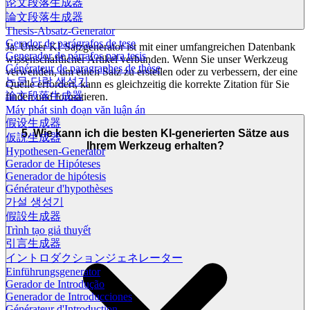
论文段落生成器
論文段落生成器
Thesis-Absatz-Generator
Gerador de parágrafos de tese
Ja. Unser KI-Satzgenerator ist mit einer umfangreichen Datenbank
Generador de párrafos para tesis
wissenschaftlicher Artikel verbunden. Wenn Sie unser Werkzeug
Générateur de paragraphes de thèse
verwenden, um einen Satz zu erstellen oder zu verbessern, der eine
논문 단락 생성기
Quelle erfordert, kann es gleichzeitig die korrekte Zitation für Sie
論文段落生成器
finden und formatieren.
Máy phát sinh đoạn văn luận án
假设生成器
5. Wie kann ich die besten KI-generierten Sätze aus
仮説生成器
Ihrem Werkzeug erhalten?
Hypothesen-Generator
Gerador de Hipóteses
Generador de hipótesis
Générateur d'hypothèses
가설 생성기
假設生成器
Trình tạo giả thuyết
引言生成器
イントロダクションジェネレーター
Einführungsgenerator
Gerador de Introdução
Generador de Introducciones
Générateur d'Introduction