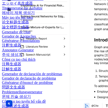
エッセイ名生成器
Titelgenerator für Aufsätze
에세이 제목 생성기
Máy tạo tên bài luận
论文标题生成器
論文標題生成器
Generador de citas
Gerador de Anotações
Générateur d'annotations
注釈生成器
Annotator-Generator
주석 생성기
Công cụ tạo chú thích
注释生成器
註解生成器
Generador de declaración de problemas
Gerador de declaração de problema
Générateur d'énoncé de problème
問題文生成器
Problemstellungsgenerator
문제 진술 생성기
Công cụ tạo tuyên bố vấn đề
问题陈述生成器