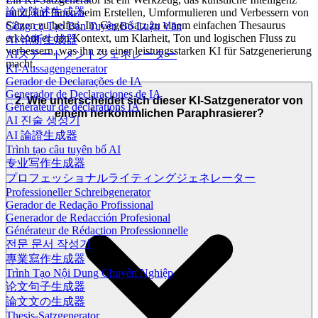
論文陳述生成器
nutzt, um Ihnen beim Erstellen, Umformulieren und Verbessern von
Sätzen zu helfen. Im Gegensatz zu einem einfachen Thesaurus
Công cụ Tạo Bản Tuyên Bố Luận Văn
erkennt er den Kontext, um Klarheit, Ton und logischen Fluss zu
AI 论断生成器
verbessern, was ihn zu einer leistungsstarken KI für Satzgenerierung
AIステートメントジェネレーター
macht.
KI-Aussagengenerator
Gerador de Declarações de IA
Generador de Declaraciones de IA
2. Wie unterscheidet sich dieser KI-Satzgenerator von
Générateur de déclarations IA
einem herkömmlichen Paraphrasierer?
AI 진술 생성기
AI 論證生成器
Trình tạo câu tuyên bố AI
专业写作生成器
プロフェッショナルライティングジェネレーター
Professioneller Schreibgenerator
Gerador de Redação Profissional
Generador de Redacción Profesional
Générateur de Rédaction Professionnelle
전문 문서 작성기
專業寫作生成器
Trình Tạo Nội Dung Chuyên Nghiệp
论文句子生成器
論文文の生成器
Thesis-Satzgenerator