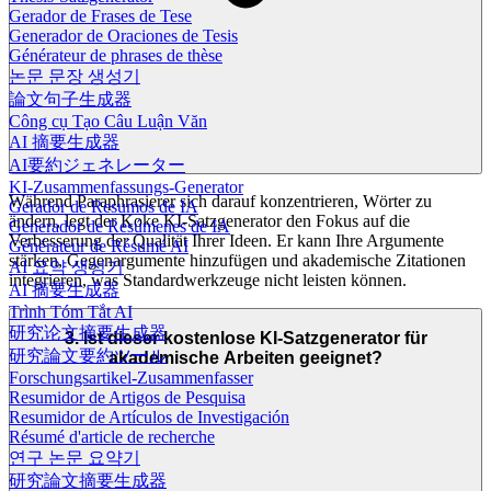
Gerador de Frases de Tese
Generador de Oraciones de Tesis
Générateur de phrases de thèse
논문 문장 생성기
論文句子生成器
Công cụ Tạo Câu Luận Văn
AI 摘要生成器
AI要約ジェネレーター
KI-Zusammenfassungs-Generator
Während Paraphrasierer sich darauf konzentrieren, Wörter zu
Gerador de Resumos de IA
ändern, legt der Koke KI-Satzgenerator den Fokus auf die
Generador de Resúmenes de IA
Verbesserung der Qualität Ihrer Ideen. Er kann Ihre Argumente
Générateur de Résumé AI
stärken, Gegenargumente hinzufügen und akademische Zitationen
AI 요약 생성기
integrieren, was Standardwerkzeuge nicht leisten können.
AI 摘要生成器
Trình Tóm Tắt AI
研究论文摘要生成器
3. Ist dieser kostenlose KI-Satzgenerator für
研究論文要約ツール
akademische Arbeiten geeignet?
Forschungsartikel-Zusammenfasser
Resumidor de Artigos de Pesquisa
Resumidor de Artículos de Investigación
Résumé d'article de recherche
연구 논문 요약기
研究論文摘要生成器