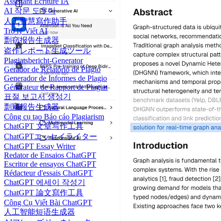
Assistant Écriture IA
AI 작문 도우미
人工智慧寫作助手
Trợ lý Viết AI
剽窃报告生成器
盗作レポート生成ツール
Plagiatsbericht-Generator
Gerador de Relatório de Plágio
Generador de Informes de Plagio
Générateur de Rapport de Plagiat
표절 보고서 생성기
剽竊報告生成器
Công cụ tạo Báo cáo Plagiarism
ChatGPT 文章写作工具
ChatGPTエッセイライター
ChatGPT Essay Writer
Redator de Ensaios ChatGPT
Escritor de ensayos ChatGPT
Rédacteur d'essais ChatGPT
ChatGPT 에세이 작성기
ChatGPT 論文寫作工具
Công Cụ Viết Bài ChatGPT
人工智能短语生成器