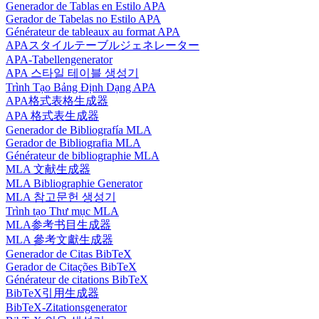
Generador de Tablas en Estilo APA
Gerador de Tabelas no Estilo APA
Générateur de tableaux au format APA
APAスタイルテーブルジェネレーター
APA-Tabellengenerator
APA 스타일 테이블 생성기
Trình Tạo Bảng Định Dạng APA
APA格式表格生成器
APA 格式表生成器
Generador de Bibliografía MLA
Gerador de Bibliografia MLA
Générateur de bibliographie MLA
MLA 文献生成器
MLA Bibliographie Generator
MLA 참고문헌 생성기
Trình tạo Thư mục MLA
MLA参考书目生成器
MLA 參考文獻生成器
Generador de Citas BibTeX
Gerador de Citações BibTeX
Générateur de citations BibTeX
BibTeX引用生成器
BibTeX-Zitationsgenerator