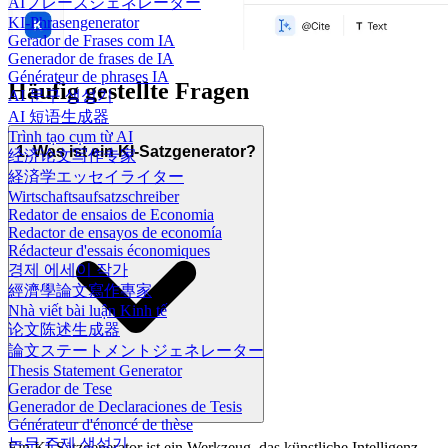
AIフレーズジェネレーター
KI-Phrasengenerator
Gerador de Frases com IA
Generador de frases de IA
Générateur de phrases IA
Häufig gestellte Fragen
AI 문구 생성기
AI 短语生成器
Trình tạo cụm từ AI
1. Was ist ein KI-Satzgenerator?
经济论文写作专家
経済学エッセイライター
Wirtschaftsaufsatzschreiber
Redator de ensaios de Economia
Redactor de ensayos de economía
Rédacteur d'essais économiques
경제 에세이 작가
經濟學論文寫作專家
Nhà viết bài luận Kinh tế
论文陈述生成器
論文ステートメントジェネレーター
Thesis Statement Generator
Gerador de Tese
Generador de Declaraciones de Tesis
Générateur d'énoncé de thèse
논문 주제 생성기
Ein KI-Satzgenerator ist ein Werkzeug, das künstliche Intelligenz