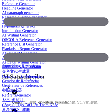
Reference Generator
Headline Generator
AI paragraph generator
Research question generator
Thesis paragraph generator
Hypothesis generator
Introduction Generator
AI Writing Generator
OSCOLA Reference Generator
Reference List Generator
Plagiarism Report Generator
AI Reword Generator
AI Bullet Point Generator
AI Legal Writing Generator
Anmeldung
Registrieren
Shorten Essay Generator
参考文献生成器
AI Satzschreiber
Generador de Referencias
Gerador de Referências
Générateur de Références
参照生成器
Referenzgenerator
참조 생성기
Umformulieren, erweitern, vereinfachen, Stil variieren.
Công Cụ Tạo Tài Liệu Tham Khảo
參考文獻生成器