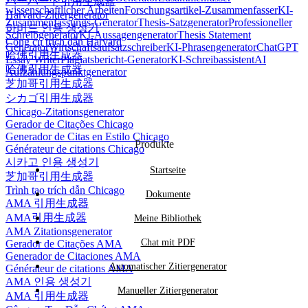
ハーバード引用生成器
wissenschaftlicher Arbeiten
Forschungsartikel-Zusammenfasser
KI-
Harvard-Zitiergenerator
Zusammenfassungs-Generator
Thesis-Satzgenerator
Professioneller
하버드 인용 생성기
Schreibgenerator
KI-Aussagengenerator
Thesis Statement
Công cụ trích dẫn Harvard
Generator
Wirtschaftsaufsatzschreiber
KI-Phrasengenerator
ChatGPT
哈佛引用生成器
Essay Writer
Plagiatsbericht-Generator
KI-Schreibassistent
AI
哈佛引用生成器
Aufzählungspunktgenerator
芝加哥引用生成器
シカゴ引用生成器
Chicago-Zitationsgenerator
Gerador de Citações Chicago
Generador de Citas en Estilo Chicago
Produkte
Générateur de citations Chicago
시카고 인용 생성기
Startseite
芝加哥引用生成器
Trình tạo trích dẫn Chicago
Dokumente
AMA 引用生成器
AMA引用生成器
Meine Bibliothek
AMA Zitationsgenerator
Chat mit PDF
Gerador de Citações AMA
Generador de Citaciones AMA
Automatischer Zitiergenerator
Générateur de citations AMA
AMA 인용 생성기
Manueller Zitiergenerator
AMA 引用生成器