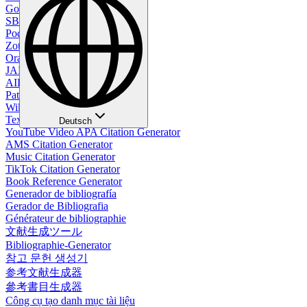
Google Citation Generator
SBL Citation Generator
Podcast Citation Generator
Zotero Citation Generator
Oral Citation Generator
JAMA Citation Generator
AIP Citation Generator
Patent Citation Generator
Wikipedia Citation Generator
Textbook Citation Generator
Deutsch
YouTube Video APA Citation Generator
AMS Citation Generator
Music Citation Generator
TikTok Citation Generator
Book Reference Generator
Generador de bibliografía
Gerador de Bibliografia
Générateur de bibliographie
文献生成ツール
Bibliographie-Generator
참고 문헌 생성기
参考文献生成器
參考書目生成器
Công cụ tạo danh mục tài liệu