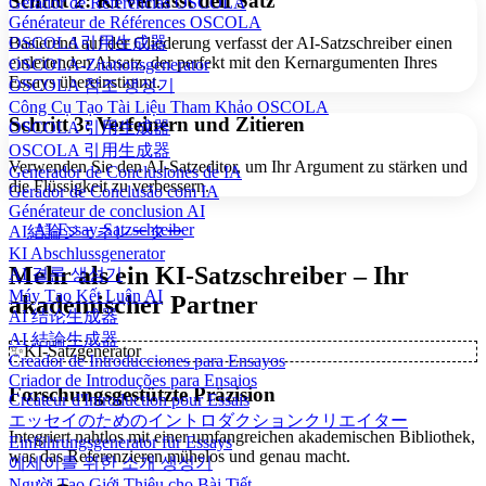
Schritt 2: KI verfasst den Satz
Gerador de Referências OSCOLA
Générateur de Références OSCOLA
OSCOLA引用生成器
Basierend auf der Gliederung verfasst der AI-Satzschreiber einen
einleitenden Absatz, der perfekt mit den Kernargumenten Ihres
OSCOLA-Zitationsgenerator
Essays übereinstimmt.
OSCOLA 참조 생성기
Công Cụ Tạo Tài Liệu Tham Khảo OSCOLA
Schritt 3: Verfeinern und Zitieren
OSCOLA 引用生成器
OSCOLA 引用生成器
Verwenden Sie den AI-Satzeditor, um Ihr Argument zu stärken und
Generador de Conclusiones de IA
die Flüssigkeit zu verbessern.
Gerador de Conclusão com IA
Générateur de conclusion AI
AI-Essay-Satzschreiber
AI結論ジェネレーター
KI Abschlussgenerator
Mehr als ein KI-Satzschreiber – Ihr
AI 결론 생성기
Máy Tạo Kết Luận AI
akademischer Partner
AI 结论生成器
AI 結論生成器
✨
KI-Satzgenerator
Creador de Introducciones para Ensayos
Criador de Introduções para Ensaios
Forschungsgestützte Präzision
Créateur d'Introduction pour Essais
エッセイのためのイントロダクションクリエイター
Integriert nahtlos mit einer umfangreichen akademischen Bibliothek,
Einführungsgenerator für Essays
was das Referenzieren mühelos und genau macht.
에세이를 위한 소개 생성기
Người Tạo Giới Thiệu cho Bài Tiết