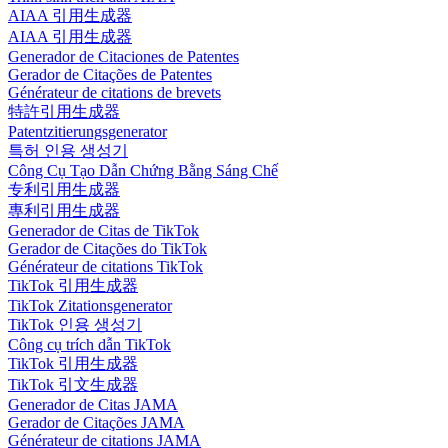
AIAA 引用生成器
AIAA 引用生成器
Generador de Citaciones de Patentes
Gerador de Citações de Patentes
Générateur de citations de brevets
特許引用生成器
Patentzitierungsgenerator
특허 인용 생성기
Công Cụ Tạo Dẫn Chứng Bằng Sáng Chế
专利引用生成器
專利引用生成器
Generador de Citas de TikTok
Gerador de Citações do TikTok
Générateur de citations TikTok
TikTok 引用生成器
TikTok Zitationsgenerator
TikTok 인용 생성기
Công cụ trích dẫn TikTok
TikTok 引用生成器
TikTok 引文生成器
Generador de Citas JAMA
Gerador de Citações JAMA
Générateur de citations JAMA