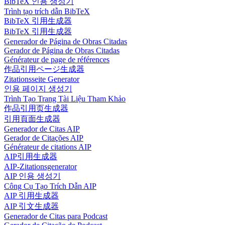
BibTeX 인용 생성기
Trình tạo trích dẫn BibTeX
BibTeX 引用生成器
BibTeX 引用生成器
Generador de Página de Obras Citadas
Gerador de Página de Obras Citadas
Générateur de page de références
作品引用ページ生成器
Zitationsseite Generator
인용 페이지 생성기
Trình Tạo Trang Tài Liệu Tham Khảo
作品引用页生成器
引用頁面生成器
Generador de Citas AIP
Gerador de Citações AIP
Générateur de citations AIP
AIP引用生成器
AIP-Zitationsgenerator
AIP 인용 생성기
Công Cụ Tạo Trích Dẫn AIP
AIP 引用生成器
AIP 引文生成器
Generador de Citas para Podcast