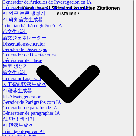
Generador de Artículos de Investigación en IA
Générateur de documents de recherche en IA
4. Kann Ihre KI Sätze mit korrekten Zitationen
AI 연구 논문 생성기
erstellen?
AI 研究論文生成器
Trình tạo bài báo nghiên cứu AI
论文生成器
論文ジェネレーター
Dissertationsgenerator
Gerador de Dissertação
Generador de Disertaciones
Générateur de Thèse
논문 생성기
論文生成器
Generator Luận văn
人工智能段落生成器
AI段落生成器
KI-Absatzgenerator
Gerador de Parágrafos com IA
Generador de párrafos de IA
Générateur de paragraphes IA
AI 단락 생성기
AI 段落生成器
Trình tạo đoạn văn AI