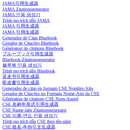
JAMA引用生成器
JAMA Zitationsgenerator
JAMA 인용 생성기
Trình tạo trích dẫn JAMA
JAMA 引用生成器
JAMA 引用生成器
Generador de Citas Bluebook
Gerador de Citações Bluebook
Générateur de citations Bluebook
ブルーブック引用生成器
Bluebook-Zitationsgenerator
블루북 인용 생성기
Trình tạo trích dẫn Bluebook
蓝皮书引用生成器
藍皮書引用生成器
Generador de citas en formato CSE Nombre-Año
Gerador de Citações no Formato Nome-Ano da CSE
Générateur de citations CSE Nom-Anneé
CSE 名称年形式引用生成器
CSE Name-Jahr Zitationsgenerator
CSE 이름-연도 인용 생성기
Trình tạo trích dẫn CSE theo tên-năm
CSE 姓名-年份引文生成器