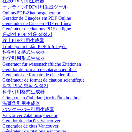
在线PDF引用生成器
オンラインPDF引用生成ツール
Online-PDF-Zitationsgenerator
Gerador de Citações em PDF Online
Generador de Citas en PDF en Línea
Générateur de citations PDF en ligne
온라인 PDF 인용 생성기
線上PDF引用生成器
Trình tạo trích dẫn PDF trực tuyến
科学引文格式生成器
科学引用形式生成器
Generator für wissenschaftliche Zitationen
Gerador de formato de citação científica
Generador de formato de cita científica
Générateur de format de citation scientifique
과학 인용 형식 생성기
科學引用格式生成器
Công cụ tạo định dạng trích dẫn khoa học
温哥华引用生成器
バンクーバー引用生成器
Vancouver-Zitationsgenerator
Gerador de citações Vancouver
Generador de citas Vancouver
Générateur de citations Vancouver