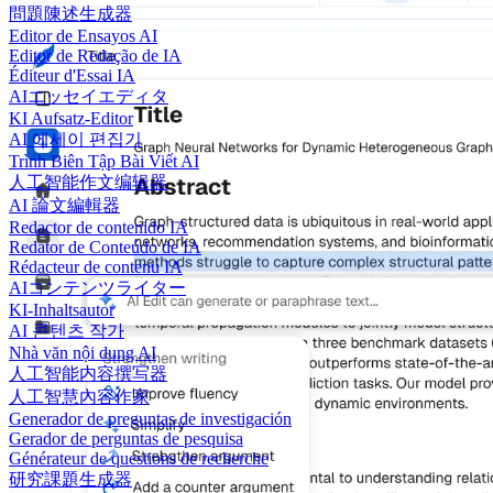
問題陳述生成器
Editor de Ensayos AI
Editor de Redação de IA
Éditeur d'Essai IA
AIエッセイエディタ
KI Aufsatz-Editor
AI 에세이 편집기
Trình Biên Tập Bài Viết AI
人工智能作文编辑器
AI 論文編輯器
Redactor de contenido IA
Redator de Conteúdo de IA
Rédacteur de contenu IA
AIコンテンツライター
KI-Inhaltsautor
AI 콘텐츠 작가
Nhà văn nội dung AI
人工智能内容撰写器
人工智慧內容作家
Generador de preguntas de investigación
Gerador de perguntas de pesquisa
Générateur de questions de recherche
研究課題生成器