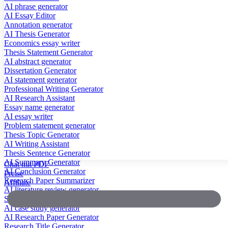
AI phrase generator
AI Essay Editor
Annotation generator
AI Thesis Generator
Economics essay writer
Thesis Statement Generator
AI abstract generator
Dissertation Generator
AI statement generator
Professional Writing Generator
AI Research Assistant
Essay name generator
AI essay writer
Problem statement generator
Thesis Topic Generator
AI Writing Assistant
Thesis Sentence Generator
AI Summary Generator
Chat mit PDF
AI Conclusion Generator
Preise
Research Paper Summarizer
Affiliate
AI literature review generator
Scientific Paper Summarizer
AI case study generator
AI Research Paper Generator
Research Title Generator