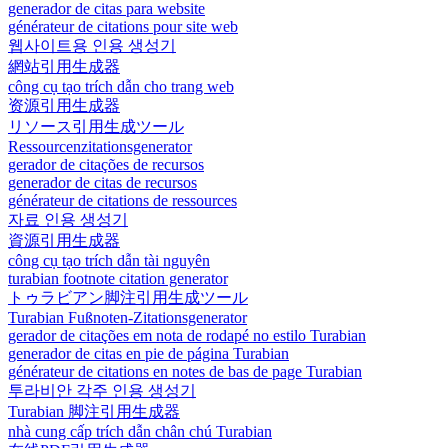
generador de citas para website
générateur de citations pour site web
웹사이트용 인용 생성기
網站引用生成器
công cụ tạo trích dẫn cho trang web
资源引用生成器
リソース引用生成ツール
Ressourcenzitationsgenerator
gerador de citações de recursos
generador de citas de recursos
générateur de citations de ressources
자료 인용 생성기
資源引用生成器
công cụ tạo trích dẫn tài nguyên
turabian footnote citation generator
トゥラビアン脚注引用生成ツール
Turabian Fußnoten-Zitationsgenerator
gerador de citações em nota de rodapé no estilo Turabian
generador de citas en pie de página Turabian
générateur de citations en notes de bas de page Turabian
투라비안 각주 인용 생성기
Turabian 脚注引用生成器
nhà cung cấp trích dẫn chân chú Turabian