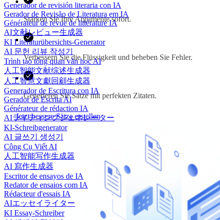
Generador de revisión literaria con IA
Gerador de Revisão de Literatura em IA
Stärken Sie Ihre Argumente sofort.
Générateur de revue de littérature IA
AI文献レビュー生成器
KI Literaturübersichts-Generator
AI 문헌 리뷰 작성기
Verbessern Sie die Flüssigkeit und beheben Sie Fehler.
Trình tạo tổng quan văn học AI
人工智能文献综述生成器
人工智慧文獻回顧生成器
Generador de Escritura con IA
Generieren Sie Sätze mit perfekten Zitaten.
Gerador de Escrita AI
Générateur de rédaction IA
Jetzt bessere Sätze erstellen
AIライティングジェネレーター
KI-Schreibgenerator
AI 글쓰기 생성기
Công Cụ Viết AI
人工智能写作生成器
AI 寫作生成器
Escritor de ensayos de IA
Redator de ensaios com IA
Rédacteur d'essais IA
AIエッセイライター
KI Essay-Schreiber