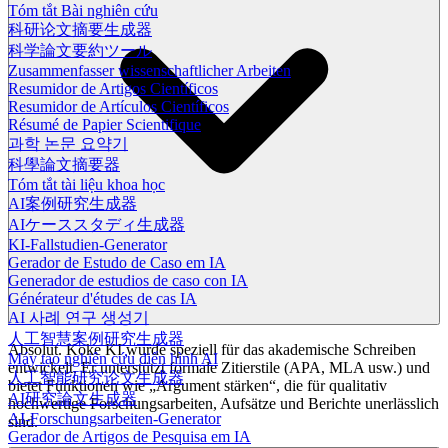
Tóm tắt Bài nghiên cứu
科研论文摘要生成器
科学論文要約ツール
Zusammenfasser wissenschaftlicher Arbeiten
Resumidor de Artigos Científicos
Resumidor de Artículos Científicos
Résumé de Papier Scientifique
과학 논문 요약기
科學論文摘要器
Tóm tắt tài liệu khoa học
AI案例研究生成器
AIケーススタディ生成器
KI-Fallstudien-Generator
Gerador de Estudo de Caso em IA
Generador de estudios de caso con IA
Générateur d'études de cas IA
AI 사례 연구 생성기
人工智慧案例研究生成器
Absolut. Koke KI wurde speziell für das akademische Schreiben
Máy tạo nghiên cứu điển hình AI
entwickelt. Er unterstützt formale Zitierstile (APA, MLA usw.) und
人工智能研究论文生成器
bietet Funktionen wie „Argument stärken“, die für qualitativ
AI研究論文生成器
hochwertige Forschungsarbeiten, Aufsätze und Berichte unerlässlich
AI-Forschungsarbeiten-Generator
sind.
Gerador de Artigos de Pesquisa em IA