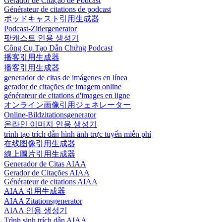
Gerador de Citação de Podcast
Générateur de citations de podcast
ポッドキャスト引用生成器
Podcast-Zitiergenerator
팟캐스트 인용 생성기
Công Cụ Tạo Dẫn Chứng Podcast
播客引用生成器
播客引用生成器
generador de citas de imágenes en línea
gerador de citações de imagem online
générateur de citations d'images en ligne
オンライン画像引用ジェネレーター
Online-Bildzitationsgenerator
온라인 이미지 인용 생성기
trình tạo trích dẫn hình ảnh trực tuyến miễn phí
在线图像引用生成器
線上圖片引用生成器
Generador de Citas AIAA
Gerador de Citações AIAA
Générateur de citations AIAA
AIAA 引用生成器
AIAA Zitationsgenerator
AIAA 인용 생성기
Trình sinh trích dẫn AIAA