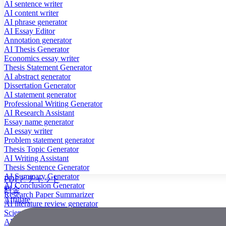
AI sentence writer
AI content writer
AI phrase generator
AI Essay Editor
Annotation generator
AI Thesis Generator
Economics essay writer
Thesis Statement Generator
AI abstract generator
Dissertation Generator
AI statement generator
Professional Writing Generator
AI Research Assistant
Essay name generator
AI essay writer
Problem statement generator
Thesis Topic Generator
AI Writing Assistant
Thesis Sentence Generator
AI Summary Generator
PDFとチャット
AI Conclusion Generator
料金
Research Paper Summarizer
Affiliate
AI literature review generator
Scientific Paper Summarizer
AI case study generator