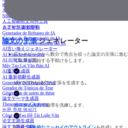
KI Essay-Schreiber
AI 에세이 작성기
Nhà văn luận văn AI
人工智能论文写作工具
人工智慧論文寫手
ログイン
新規登録
Generador de Refraseo de IA
Gerador de Reformulação de IA
論文の主張
ジェネレーター
Générateur de reformulation par IA
AI言い換えジェネレーター
広いトピックから数分で焦点を絞った論文の主張に進む
AI Umschreibgenerator
AI 리워드 생성기
て執筆を開始する手助けをします。
Máy Tạo Lại Văn Bản AI
AI重写生成器
AI 重新措辭生成器
Generador de Temas de Tesis
5秒で強力な論文の主張を生成する
。
Gerador de Tópicos de Tese
Générateur de sujets de thèse
論文テーマ生成器
Thesenthemen-Generator
カスタム入力
で論理を洗練します。
논문 주제 생성기
Công cụ Tạo Đề Tài Luận Văn
论文主题生成器
論文主題產生器
瞬時に
基本的なエッセイのアウトライン
を作成します。