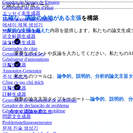
Gerador de Nomes de Ensaios
✨
論文主旨作成ツール
Générateur de noms d'essai
エッセイ名生成器
正確な
、
議論の余地がある主張
を構築
Titelgenerator für Aufsätze
에세이 제목 생성기
一般的な主張を超えた
内容を提供します。私たちの論文生成
Máy tạo tên bài luận
论文标题生成器
論文標題生成器
Generador de citas
重要なポイントや反論を入力してください。私たちのA
Gerador de Anotações
Générateur d'annotations
注釈生成器
Annotator-Generator
私たちのツールは、
論争的、説明的、分析的論文主旨タ
주석 생성기
Công cụ tạo chú thích
注释生成器
註解生成器
複数の論文主旨タイプをサポート—
論争的
、
説明的
、
分
Generador de declaración de problemas
Gerador de declaração de problema
Générateur d'énoncé de problème
今すぐ議論を磨こう
問題文生成器
Problemstellungsgenerator
문제 진술 생성기