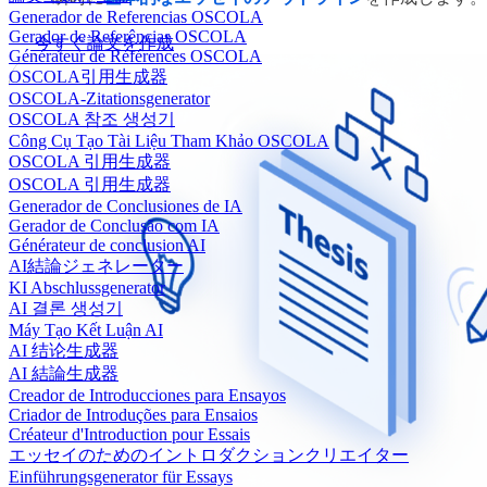
Generador de Referencias OSCOLA
Gerador de Referências OSCOLA
今すぐ論文を作成
Générateur de Références OSCOLA
OSCOLA引用生成器
OSCOLA-Zitationsgenerator
OSCOLA 참조 생성기
Công Cụ Tạo Tài Liệu Tham Khảo OSCOLA
OSCOLA 引用生成器
OSCOLA 引用生成器
Generador de Conclusiones de IA
Gerador de Conclusão com IA
Générateur de conclusion AI
AI結論ジェネレーター
KI Abschlussgenerator
AI 결론 생성기
Máy Tạo Kết Luận AI
AI 结论生成器
AI 結論生成器
Creador de Introducciones para Ensayos
Criador de Introduções para Ensaios
Créateur d'Introduction pour Essais
エッセイのためのイントロダクションクリエイター
Einführungsgenerator für Essays