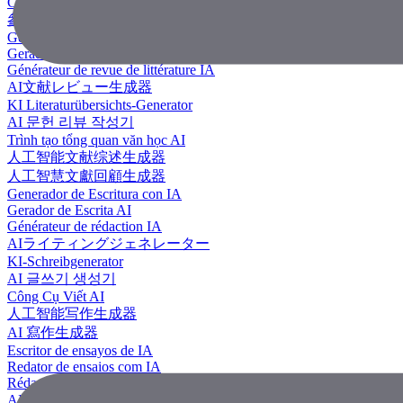
Công Cụ Tạo Tài Liệu Tham Khảo
參考文獻生成器
Generador de revisión literaria con IA
Gerador de Revisão de Literatura em IA
Générateur de revue de littérature IA
AI文献レビュー生成器
KI Literaturübersichts-Generator
AI 문헌 리뷰 작성기
Trình tạo tổng quan văn học AI
人工智能文献综述生成器
人工智慧文獻回顧生成器
Generador de Escritura con IA
Gerador de Escrita AI
Générateur de rédaction IA
AIライティングジェネレーター
KI-Schreibgenerator
AI 글쓰기 생성기
Công Cụ Viết AI
人工智能写作生成器
AI 寫作生成器
Escritor de ensayos de IA
Redator de ensaios com IA
Rédacteur d'essais IA
AIエッセイライター