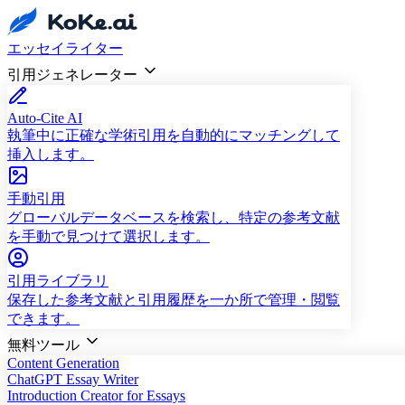
エッセイライター
引用ジェネレーター
Auto-Cite AI
執筆中に正確な学術引用を自動的にマッチングして
挿入します。
手動引用
グローバルデータベースを検索し、特定の参考文献
を手動で見つけて選択します。
引用ライブラリ
保存した参考文献と引用履歴を一か所で管理・閲覧
できます。
無料ツール
Content Generation
ChatGPT Essay Writer
Introduction Creator for Essays