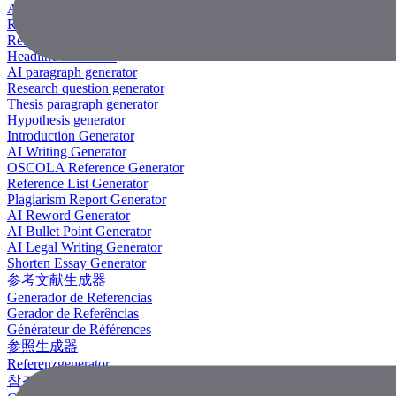
AI Research Paper Generator
Research Title Generator
Reference Generator
Headline Generator
AI paragraph generator
Research question generator
Thesis paragraph generator
Hypothesis generator
Introduction Generator
AI Writing Generator
OSCOLA Reference Generator
Reference List Generator
Plagiarism Report Generator
AI Reword Generator
AI Bullet Point Generator
AI Legal Writing Generator
Shorten Essay Generator
参考文献生成器
Generador de Referencias
Gerador de Referências
Générateur de Références
参照生成器
Referenzgenerator
참조 생성기