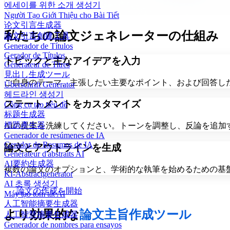
에세이를 위한 소개 생성기
Người Tạo Giới Thiệu cho Bài Tiết
论文引言生成器
私たちの論文ジェネレーターの仕組み
論文引言創建工具
Generador de Títulos
Gerador de Títulos
トピックと主なアイデアを入力
Générateur de Titres
見出し生成ツール
ご自身のテーマ、主張したい主要なポイント、および回答し
Überschrift Generator
헤드라인 생성기
ステートメントをカスタマイズ
Công cụ tạo tiêu đề
标题生成器
標題產生器
AIの提案を洗練してください。トーンを調整し、反論を追
Generador de resúmenes de IA
Gerador de Resumos de IA
論文とアウトラインを生成
Générateur d'abstraits AI
AI要約生成器
複数の論文のオプションと、学術的な執筆を始めるための基
KI-Abstractgenerator
AI 초록 생성기
論文の作成を開始
Máy tạo tóm tắt AI
人工智能摘要生成器
より効果的な
論文主旨作成ツール
人工智慧摘要生成器
Generador de nombres para ensayos