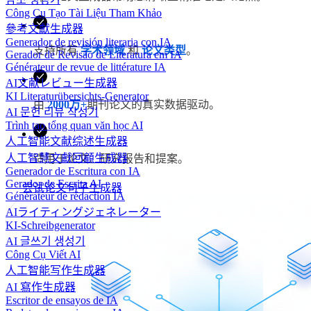
Công Cụ Tạo Tài Liệu Tham Khảo
參考文獻生成器
Generador de revisión literaria con IA
支持所有
学术领域
和
论文类型
。
Gerador de Revisão de Literatura em IA
Générateur de revue de littérature IA
AI文献レビュー生成器
KI Literaturübersichts-Generator
由
2000万+
期刊论文的真实数据驱动。
AI 문헌 리뷰 작성기
Trình tạo tổng quan văn học AI
人工智能文献综述生成器
人工智慧文獻回顧生成器
适用于论文、研究报告和提案。
Generador de Escritura con IA
Gerador de Escrita AI
尝试论文句子生成器
Générateur de rédaction IA
AIライティングジェネレーター
KI-Schreibgenerator
AI 글쓰기 생성기
Công Cụ Viết AI
人工智能写作生成器
AI 寫作生成器
Escritor de ensayos de IA