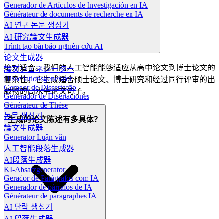
Generador de Artículos de Investigación en IA
Générateur de documents de recherche en IA
AI 연구 논문 생성기
AI 研究論文生成器
Trình tạo bài báo nghiên cứu AI
论文生成器
绝对适合。我们的人工智能能够适应从高中论文到博士论文的
論文ジェネレーター
Dissertationsgenerator
复杂性。它生成适合硕士论文、博士研究和经过同行评审的出
Gerador de Dissertação
版物的高水平论文句子。
Generador de Disertaciones
Générateur de Thèse
논문 생성기
生成的论文陈述有多具体？
論文生成器
Generator Luận văn
人工智能段落生成器
AI段落生成器
KI-Absatzgenerator
Gerador de Parágrafos com IA
Generador de párrafos de IA
Générateur de paragraphes IA
AI 단락 생성기
AI 段落生成器