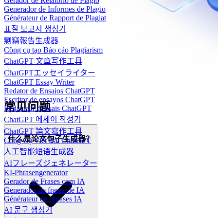
Gerador de Relatório de Plágio
Generador de Informes de Plagio
Générateur de Rapport de Plagiat
표절 보고서 생성기
剽竊報告生成器
Công cụ tạo Báo cáo Plagiarism
ChatGPT 文章写作工具
ChatGPTエッセイライター
ChatGPT Essay Writer
Redator de Ensaios ChatGPT
Escritor de ensayos ChatGPT
常见问题
Rédacteur d'essais ChatGPT
ChatGPT 에세이 작성기
ChatGPT 論文寫作工具
什么是论文句子生成器？
Công Cụ Viết Bài ChatGPT
人工智能短语生成器
AIフレーズジェネレーター
KI-Phrasengenerator
Gerador de Frases com IA
Generador de frases de IA
Générateur de phrases IA
AI 문구 생성기