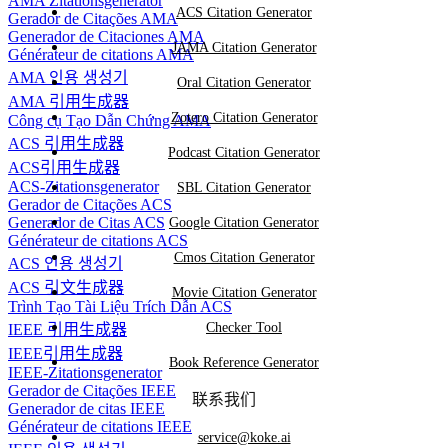
AMA Zitationsgenerator
ACS Citation Generator
Gerador de Citações AMA
Generador de Citaciones AMA
JAMA Citation Generator
Générateur de citations AMA
AMA 인용 생성기
Oral Citation Generator
AMA 引用生成器
Zotero Citation Generator
Công cụ Tạo Dẫn Chứng AMA
ACS 引用生成器
Podcast Citation Generator
ACS引用生成器
ACS-Zitationsgenerator
SBL Citation Generator
Gerador de Citações ACS
Generador de Citas ACS
Google Citation Generator
Générateur de citations ACS
Cmos Citation Generator
ACS 인용 생성기
ACS 引文生成器
Movie Citation Generator
Trình Tạo Tài Liệu Trích Dẫn ACS
Checker Tool
IEEE 引用生成器
IEEE引用生成器
Book Reference Generator
IEEE-Zitationsgenerator
Gerador de Citações IEEE
联系我们
Generador de citas IEEE
Générateur de citations IEEE
service@koke.ai