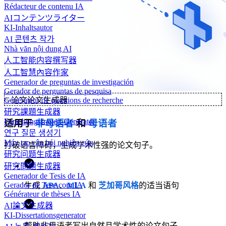
Rédacteur de contenu IA
AIコンテンツライター
KI-Inhaltsautor
AI 콘텐츠 작가
Nhà văn nội dung AI
人工智能内容撰写器
人工智慧內容作家
Generador de preguntas de investigación
Gerador de perguntas de pesquisa
✨
论文论文生成器
Générateur de questions de recherche
研究課題生成器
Forschungsfragen-Generator
适用于
非母语者
和
母语者
연구 질문 생성기
Máy tạo câu hỏi nghiên cứu
打破语言障碍，生成学术性强的论文句子。
研究问题生成器
研究問題生成器
Generador de Tesis de IA
Gerador de Tese com IA
生成
APA
、
MLA
和
芝加哥风格
的适当语句
Générateur de thèses IA
AI論文生成器
KI-Dissertationsgenerator
帮助非母语者写出自然且学术性的论文句子。