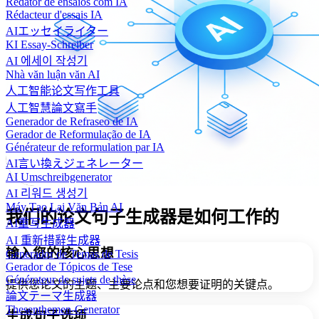
Redator de ensaios com IA
Rédacteur d'essais IA
AIエッセイライター
KI Essay-Schreiber
AI 에세이 작성기
Nhà văn luận văn AI
人工智能论文写作工具
人工智慧論文寫手
Generador de Refraseo de IA
Gerador de Reformulação de IA
Générateur de reformulation par IA
AI言い換えジェネレーター
AI Umschreibgenerator
AI 리워드 생성기
Máy Tạo Lại Văn Bản AI
我们的论文句子生成器是如何工作的
AI重写生成器
AI 重新措辭生成器
输入您的核心思想
Generador de Temas de Tesis
Gerador de Tópicos de Tese
Générateur de sujets de thèse
提供您论文的主题、主要论点和您想要证明的关键点。
論文テーマ生成器
Thesenthemen-Generator
生成句子选项