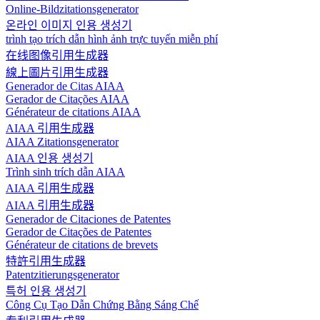
Online-Bildzitationsgenerator
온라인 이미지 인용 생성기
trình tạo trích dẫn hình ảnh trực tuyến miễn phí
在线图像引用生成器
線上圖片引用生成器
Generador de Citas AIAA
Gerador de Citações AIAA
Générateur de citations AIAA
AIAA 引用生成器
AIAA Zitationsgenerator
AIAA 인용 생성기
Trình sinh trích dẫn AIAA
AIAA 引用生成器
AIAA 引用生成器
Generador de Citaciones de Patentes
Gerador de Citações de Patentes
Générateur de citations de brevets
特許引用生成器
Patentzitierungsgenerator
특허 인용 생성기
Công Cụ Tạo Dẫn Chứng Bằng Sáng Chế