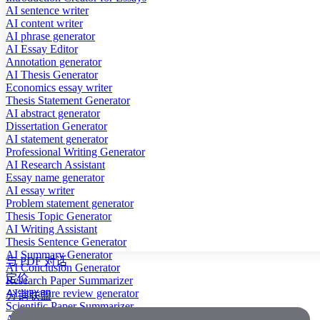
AI sentence writer
AI content writer
AI phrase generator
AI Essay Editor
Annotation generator
AI Thesis Generator
Economics essay writer
Thesis Statement Generator
AI abstract generator
Dissertation Generator
AI statement generator
Professional Writing Generator
AI Research Assistant
Essay name generator
AI essay writer
Problem statement generator
Thesis Topic Generator
AI Writing Assistant
Thesis Sentence Generator
AI Summary Generator
与 PDF 对话
AI Conclusion Generator
定价
Research Paper Summarizer
AI literature review generator
分销联盟
Scientific Paper Summarizer
AI case study generator