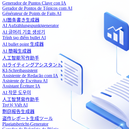
Generador de Puntos Clave con IA
Gerador de Pontos de Tópicos com AI
Générateur de Points de Faits AI
AI箇条書き生成器
AI Aufzählungspunktgenerator
AI 글머리 기호 생성기
Trình tạo điểm bullet AI
AI bullet point 生成器
AI 簡報生成器
人工智能写作助手
AIライティングアシスタント
KI-Schreibassistent
Assistente de Redação com IA
Asistente de Escritura AI
Assistant Écriture IA
AI 작문 도우미
人工智慧寫作助手
Trợ lý Viết AI
剽窃报告生成器
盗作レポート生成ツール
Plagiatsbericht-Generator