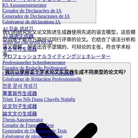
KI-Aussagengenerator
Gerador de Declarações de IA
Generador de Declaraciones de IA
Générateur de déclarations IA
AI 진술 생성기
我们的研究论文论文陈述生成器使用先进的语言模型，这些模
AI 論證生成器
型训练于数百万篇经过同行评审的论文。它结合了语法分析和
Trình tạo câu tuyên bố AI
语义理解，创造出合乎逻辑的、可辩论的主张，符合学术标
专业写作生成器
准。
プロフェッショナルライティングジェネレーター
Professioneller Schreibgenerator
Gerador de Redação Profissional
我可以使用这个学术论文生成器生成不同类型的论文吗？
Generador de Redacción Profesional
Générateur de Rédaction Professionnelle
전문 문서 작성기
專業寫作生成器
Trình Tạo Nội Dung Chuyên Nghiệp
论文句子生成器
論文文の生成器
Thesis-Satzgenerator
Gerador de Frases de Tese
Generador de Oraciones de Tesis
Générateur de phrases de thèse