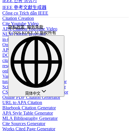
IEEE 인용 생성기
IEEE 參考文獻生成器
Công cụ Trích dẫn IEEE
Citation Creation
Cite Youtube Video
隐私政策
,
服务条款
APA Citation YouTube Video
© 2026 KOKE AI 版权所有
NLM citation generator
in-text citation generator
Online citation generator
APSA Citation Generator
DOI Citation Generator
citation generator for website
resource citation generator
online image citation generator
Vancouver citation generator
turabian footnote citation generator
Scientific citation format generator
CSE Name Year Citation Generator
简体中文
Online PDF Citation Generator
URL to APA Citation
Bluebook Citation Generator
APA Style Table Generator
MLA Bibliography Generator
Cite Sources Generator
Works Cited Page Generator