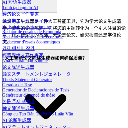
AI 短语生成器
Trình tạo cụm từ AI
经济论文写作专家
経済学エッセイライター
论文句子生成器是一种人工智能工具，它为学术论文生成清
Wirtschaftsaufsatzschreiber
晰、聚焦的论文陈述。它将您的主题转化为一个引人注目的论
Redator de ensaios de Economia
点，作为您论文的基础，无论是论文、研究报告还是学位论
Redactor de ensayos de economía
文。
Rédacteur d'essais économiques
경제 에세이 작가
經濟學論文寫作專家
人工智能论文陈述生成器如何确保质量？
Nhà viết bài luận Kinh tế
论文陈述生成器
論文ステートメントジェネレーター
Thesis Statement Generator
Gerador de Tese
Generador de Declaraciones de Tesis
Générateur d'énoncé de thèse
논문 주제 생성기
論文陳述生成器
Công cụ Tạo Bản Tuyên Bố Luận Văn
AI 论断生成器
AIステートメントジェネレーター