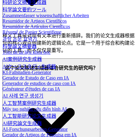
科研论文摘要生成器
科学論文要約ツール
Zusammenfasser wissenschaftlicher Arbeiten
Resumidor de Artigos Científicos
Resumidor de Artículos Científicos
Résumé de Papier Scientifique
释义工具是对现有文本进行重新措辞。我们的论文生成器根据
과학 논문 요약기
您的核心观点创建新的逻辑论点。它是一个用于综合和构建论
科學論文摘要器
证的工具，而不仅仅是重写。
Tóm tắt tài liệu khoa học
AI案例研究生成器
AIケーススタディ生成器
这个论文陈述生成器适合研究生的研究吗？
KI-Fallstudien-Generator
Gerador de Estudo de Caso em IA
Generador de estudios de caso con IA
Générateur d'études de cas IA
AI 사례 연구 생성기
人工智慧案例研究生成器
Máy tạo nghiên cứu điển hình AI
人工智能研究论文生成器
AI研究論文生成器
AI-Forschungsarbeiten-Generator
Gerador de Artigos de Pesquisa em IA