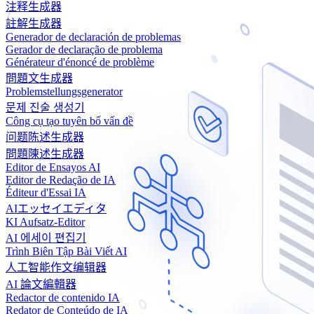
注释生成器
註解生成器
Generador de declaración de problemas
Gerador de declaração de problema
Générateur d'énoncé de problème
問題文生成器
Problemstellungsgenerator
문제 진술 생성기
Công cụ tạo tuyên bố vấn đề
问题陈述生成器
問題陳述生成器
Editor de Ensayos AI
Editor de Redação de IA
Éditeur d'Essai IA
AIエッセイエディタ
KI Aufsatz-Editor
AI 에세이 편집기
Trình Biên Tập Bài Viết AI
人工智能作文编辑器
AI 論文編輯器
Redactor de contenido IA
Redator de Conteúdo de IA