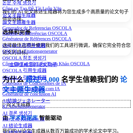
논문 주제 생성기
Công cụ Tạo Đề Tài Luận Văn
我们的 AI 论文陈述生成器将为您生成多个高质量的论文句子
论文主题生成器
供您选择。
論文主題產生器
Generador de Referencias OSCOLA
选择和完善
Gerador de Referências OSCOLA
Générateur de Références OSCOLA
选择最佳选项并使用我们的工具进行微调，确保它完全符合您
OSCOLA引用生成器
OSCOLA-Zitationsgenerator
论文的目标。
OSCOLA 참조 생성기
Công Cụ Tạo Tài Liệu Tham Khảo OSCOLA
立即生成您的论文句子
OSCOLA 引用生成器
OSCOLA 引用生成器
为什么
超过75,000
名学生信赖我们的
论
Generador de Conclusiones de IA
文主题生成器
Gerador de Conclusão com IA
Générateur de conclusion AI
AI結論ジェネレーター
✨
论文生成器
KI Abschlussgenerator
AI 결론 생성기
由
学术数据库
智能驱动
Máy Tạo Kết Luận AI
AI 结论生成器
我们的AI论文生成器从数百万篇成功的学术论文中学习。
AI 結論生成器