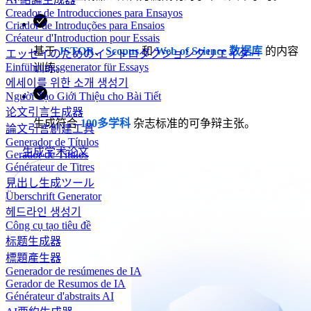
Creador de Introducciones para Ensayos
Criador de Introduções para Ensaios
Créateur d'Introduction pour Essais
基于
JSTOR
、
Scopus
和
Web of Science 数据库
的内容
エッセイのためのイントロダクションクリエイター
Einführungsgenerator für Essays
训练。
에세이를 위한 소개 생성기
Người Tạo Giới Thiệu cho Bài Tiết
论文引言生成器
生成符合
100多学科
杂志标准的可争辩主张。
論文引言創建工具
Generador de Títulos
生成学术论文
Gerador de Títulos
Générateur de Titres
見出し生成ツール
Überschrift Generator
헤드라인 생성기
Công cụ tạo tiêu đề
标题生成器
標題產生器
Generador de resúmenes de IA
Gerador de Resumos de IA
Générateur d'abstraits AI