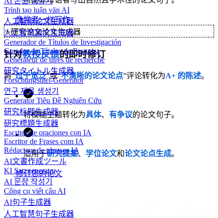
AI 논문 생성기
Trình tạo luận văn AI
像学者一样写作
人工智能论文生成器
✨
研究论文论文生成器
人工智慧論文生成器
Generador de Títulos de Investigación
Gerador de Títulos de Pesquisa
针对
教授反馈
的即时修订
Générateur de titres de recherche
研究タイトル生成器
将“
过于宽泛
”或“
不清晰的论文论点
”评论转化为
A+ 的陈述
。
Forschungstitel-Generator
연구 제목 생성기
Generator Tiêu Đề Nghiên Cứu
研究标题生成器
将模糊主题转化为
具体
、
有争议
的论文句子。
研究標題生成器
Escritor de oraciones con IA
Escritor de Frases com IA
Rédacteur de phrases IA
适用于
研究提案
、
学位论文
和
论文论点生成
。
AI文書作成ツール
KI Satzgenerator
修订您的论文
AI 문장 작성기
Công cụ viết câu AI
AI句子生成器
人工智慧句子生成器