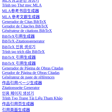
MLA 참고문헌 생성기
Trình tạo Thư mục MLA
MLA参考书目生成器
MLA 參考文獻生成器
Generador de Citas BibTeX
Gerador de Citações BibTeX
Générateur de citations BibTeX
BibTeX引用生成器
BibTeX-Zitationsgenerator
BibTeX 인용 생성기
Trình tạo trích dẫn BibTeX
BibTeX 引用生成器
BibTeX 引用生成器
Generador de Página de Obras Citadas
Gerador de Página de Obras Citadas
Générateur de page de références
作品引用ページ生成器
Zitationsseite Generator
인용 페이지 생성기
Trình Tạo Trang Tài Liệu Tham Khảo
作品引用页生成器
引用頁面生成器