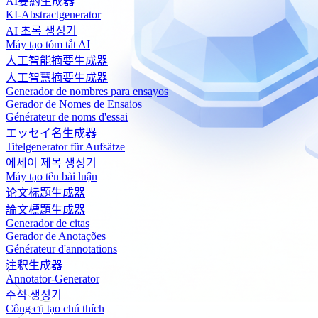
AI要約生成器
KI-Abstractgenerator
AI 초록 생성기
Máy tạo tóm tắt AI
人工智能摘要生成器
人工智慧摘要生成器
Generador de nombres para ensayos
Gerador de Nomes de Ensaios
Générateur de noms d'essai
エッセイ名生成器
Titelgenerator für Aufsätze
에세이 제목 생성기
Máy tạo tên bài luận
论文标题生成器
論文標題生成器
Generador de citas
Gerador de Anotações
Générateur d'annotations
注釈生成器
Annotator-Generator
주석 생성기
Công cụ tạo chú thích