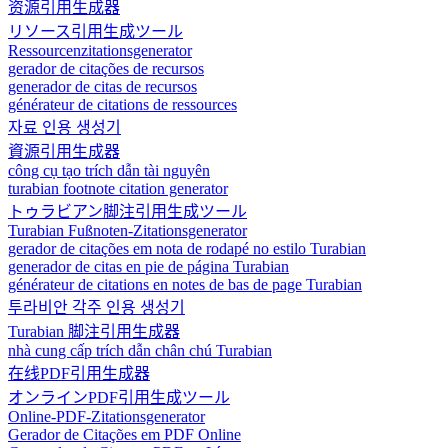
资源引用生成器
リソース引用生成ツール
Ressourcenzitationsgenerator
gerador de citações de recursos
generador de citas de recursos
générateur de citations de ressources
자료 인용 생성기
資源引用生成器
công cụ tạo trích dẫn tài nguyên
turabian footnote citation generator
トゥラビアン脚注引用生成ツール
Turabian Fußnoten-Zitationsgenerator
gerador de citações em nota de rodapé no estilo Turabian
generador de citas en pie de página Turabian
générateur de citations en notes de bas de page Turabian
투라비안 각주 인용 생성기
Turabian 脚注引用生成器
nhà cung cấp trích dẫn chân chú Turabian
在线PDF引用生成器
オンラインPDF引用生成ツール
Online-PDF-Zitationsgenerator
Gerador de Citações em PDF Online