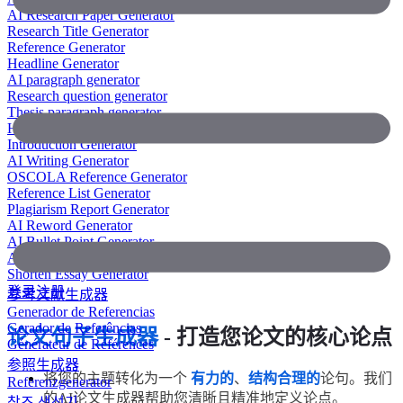
AI Research Paper Generator
Research Title Generator
Reference Generator
Headline Generator
AI paragraph generator
Research question generator
Thesis paragraph generator
Hypothesis generator
Introduction Generator
AI Writing Generator
OSCOLA Reference Generator
Reference List Generator
Plagiarism Report Generator
AI Reword Generator
AI Bullet Point Generator
AI Legal Writing Generator
Shorten Essay Generator
登录
注册
参考文献生成器
Generador de Referencias
Gerador de Referências
论文句子生成器
- 打造您论文的核心论点
Générateur de Références
参照生成器
将您的主题转化为一个
有力的
、
结构合理的
论句。我们
Referenzgenerator
的AI论文生成器帮助您清晰且精准地定义论点。
참조 생성기