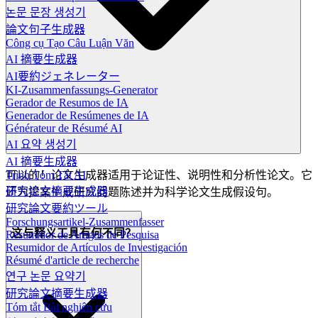
논문 문장 생성기
論文句子生成器
Công cụ Tạo Câu Luận Văn
AI 摘要生成器
AI要約ジェネレーター
KI-Zusammenfassungs-Generator
Gerador de Resumos de IA
Generador de Resúmenes de IA
Générateur de Résumé AI
AI 요약 생성기
AI 摘要生成器
Trình Tóm Tắt AI
可以的！论文生成器适用于论证性、说明性和分析性论文。它
研究论文摘要生成器
还为提案生成研究问题陈述并为科学论文生成假设句。
研究論文要約ツール
Forschungsartikel-Zusammenfasser
这与释义工具有何不同？
Resumidor de Artigos de Pesquisa
Resumidor de Artículos de Investigación
Résumé d'article de recherche
연구 논문 요약기
研究論文摘要生成器
Tóm tắt Bài nghiên cứu