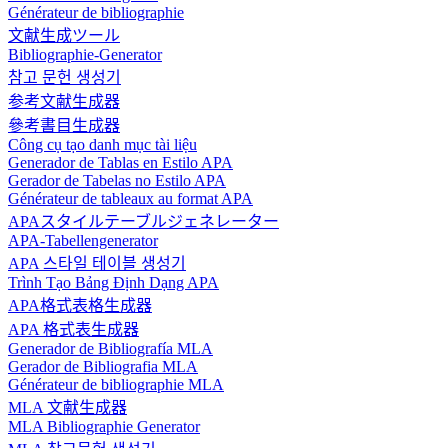
Générateur de bibliographie
文献生成ツール
Bibliographie-Generator
참고 문헌 생성기
参考文献生成器
參考書目生成器
Công cụ tạo danh mục tài liệu
Generador de Tablas en Estilo APA
Gerador de Tabelas no Estilo APA
Générateur de tableaux au format APA
APAスタイルテーブルジェネレーター
APA-Tabellengenerator
APA 스타일 테이블 생성기
Trình Tạo Bảng Định Dạng APA
APA格式表格生成器
APA 格式表生成器
Generador de Bibliografía MLA
Gerador de Bibliografia MLA
Générateur de bibliographie MLA
MLA 文献生成器
MLA Bibliographie Generator