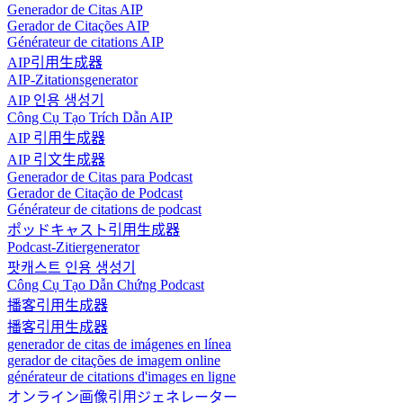
Generador de Citas AIP
Gerador de Citações AIP
Générateur de citations AIP
AIP引用生成器
AIP-Zitationsgenerator
AIP 인용 생성기
Công Cụ Tạo Trích Dẫn AIP
AIP 引用生成器
AIP 引文生成器
Generador de Citas para Podcast
Gerador de Citação de Podcast
Générateur de citations de podcast
ポッドキャスト引用生成器
Podcast-Zitiergenerator
팟캐스트 인용 생성기
Công Cụ Tạo Dẫn Chứng Podcast
播客引用生成器
播客引用生成器
generador de citas de imágenes en línea
gerador de citações de imagem online
générateur de citations d'images en ligne
オンライン画像引用ジェネレーター