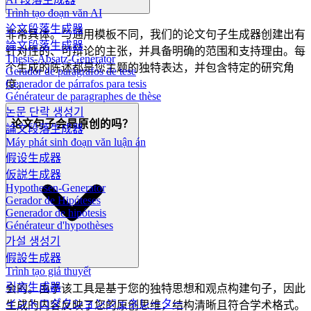
Trình tạo đoạn văn AI
论文段落生成器
非常具体。与通用模板不同，我们的论文句子生成器创建出有
論文段落生成器
针对性的、可辩论的主张，并具备明确的范围和支持理由。每
Thesis-Absatz-Generator
个生成的陈述都是您主题的独特表达，并包含特定的研究角
Gerador de parágrafos de tese
Generador de párrafos para tesis
度。
Générateur de paragraphes de thèse
논문 단락 생성기
论文句子会是原创的吗？
論文段落生成器
Máy phát sinh đoạn văn luận án
假设生成器
仮説生成器
Hypothesen-Generator
Gerador de Hipóteses
Generador de hipótesis
Générateur d'hypothèses
가설 생성기
假設生成器
Trình tạo giả thuyết
引言生成器
会的。由于该工具是基于您的独特思想和观点构建句子，因此
イントロダクションジェネレーター
生成的内容反映了您的原创思维，结构清晰且符合学术格式。