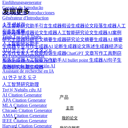
Einführungsgenerator
Gerador de Introdução
发现更多
Generador de Introducciones
Générateur d'Introduction
소개 생성기
人工智能研究助手
引言生成器
假设生成器
论文段落生成器
人工
引言生成器
智能段落生成器
论文生成器
人工智能研究论文生成器
AI案例
Trình Tạo Giới Thiệu
研究生成器
科研论文摘要生成器
研究论文摘要生成器
AI 摘要
人工智能研究助手
生成器
专业写作生成器
AI 论断生成器
论文陈述生成器
经济论
AIリサーチアシスタント
文写作专家
人工智能短语生成器
ChatGPT 文章写作工具
剽窃
KI-Forschungsassistent
报告生成器
人工智能写作助手
AI bullet point 生成器
AI句子生
Assistente de Pesquisa em IA
Asistente de Investigación AI
成器
研究标题生成器
Assistant de recherche en IA
AI 연구 보조 도구
人工智慧研究助理
Trợ lý Nghiên cứu AI
AI Citation Generator
产品
APA Citation Generator
MLA Citation Generator
主页
Chicago Citation Generator
AMA Citation Generator
我的论文
IEEE Citation Generator
Harvard Citation Generator