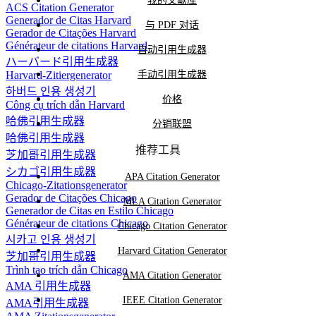
我的文献库
ACS Citation Generator
Generador de Citas Harvard
与 PDF 对话
Gerador de Citações Harvard
Générateur de citations Harvard
自动引用生成器
ハーバード引用生成器
手动引用生成器
Harvard-Zitiergenerator
하버드 인용 생성기
价格
Công cụ trích dẫn Harvard
哈佛引用生成器
分销联盟
哈佛引用生成器
推荐工具
芝加哥引用生成器
シカゴ引用生成器
APA Citation Generator
Chicago-Zitationsgenerator
Gerador de Citações Chicago
MLA Citation Generator
Generador de Citas en Estilo Chicago
Générateur de citations Chicago
Chicago Citation Generator
시카고 인용 생성기
Harvard Citation Generator
芝加哥引用生成器
Trình tạo trích dẫn Chicago
AMA Citation Generator
AMA 引用生成器
IEEE Citation Generator
AMA引用生成器