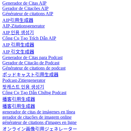
Generador de Citas AIP
Gerador de Citações AIP
Générateur de citations AIP
AIP引用生成器
AIP-Zitationsgenerator
AIP 인용 생성기
Công Cụ Tạo Trích Dẫn AIP
AIP 引用生成器
AIP 引文生成器
Generador de Citas para Podcast
Gerador de Citação de Podcast
Générateur de citations de podcast
ポッドキャスト引用生成器
Podcast-Zitiergenerator
팟캐스트 인용 생성기
Công Cụ Tạo Dẫn Chứng Podcast
播客引用生成器
播客引用生成器
generador de citas de imágenes en línea
gerador de citações de imagem online
générateur de citations d'images en ligne
オンライン画像引用ジェネレーター