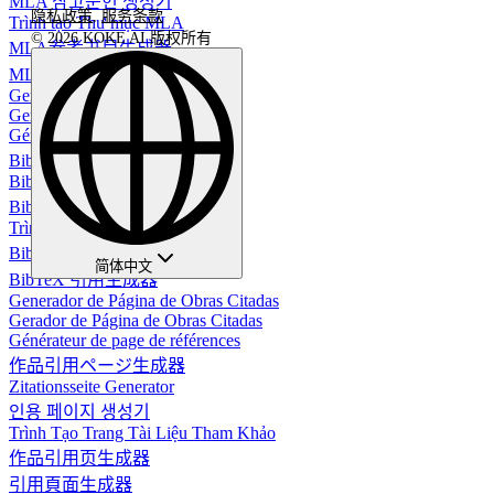
MLA 참고문헌 생성기
隐私政策
,
服务条款
Trình tạo Thư mục MLA
© 2026 KOKE AI 版权所有
MLA参考书目生成器
MLA 參考文獻生成器
Generador de Citas BibTeX
Gerador de Citações BibTeX
Générateur de citations BibTeX
BibTeX引用生成器
BibTeX-Zitationsgenerator
BibTeX 인용 생성기
Trình tạo trích dẫn BibTeX
BibTeX 引用生成器
简体中文
BibTeX 引用生成器
Generador de Página de Obras Citadas
Gerador de Página de Obras Citadas
Générateur de page de références
作品引用ページ生成器
Zitationsseite Generator
인용 페이지 생성기
Trình Tạo Trang Tài Liệu Tham Khảo
作品引用页生成器
引用頁面生成器