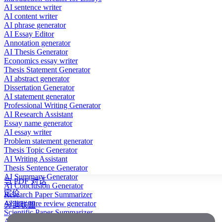
AI sentence writer
AI content writer
AI phrase generator
AI Essay Editor
Annotation generator
AI Thesis Generator
Economics essay writer
Thesis Statement Generator
AI abstract generator
Dissertation Generator
AI statement generator
Professional Writing Generator
AI Research Assistant
Essay name generator
AI essay writer
Problem statement generator
Thesis Topic Generator
AI Writing Assistant
Thesis Sentence Generator
AI Summary Generator
与 PDF 对话
AI Conclusion Generator
定价
Research Paper Summarizer
AI literature review generator
分销联盟
Scientific Paper Summarizer
AI case study generator