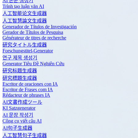
AI 논문 생성기
Trình tạo luận văn AI
人工智能论文生成器
人工智慧論文生成器
Generador de Títulos de Investigación
Gerador de Títulos de Pesquisa
Générateur de titres de recherche
研究タイトル生成器
Forschungstitel-Generator
연구 제목 생성기
Generator Tiêu Đề Nghiên Cứu
研究标题生成器
研究標題生成器
Escritor de oraciones con IA
Escritor de Frases com IA
Rédacteur de phrases IA
AI文書作成ツール
KI Satzgenerator
AI 문장 작성기
Công cụ viết câu AI
AI句子生成器
人工智慧句子生成器