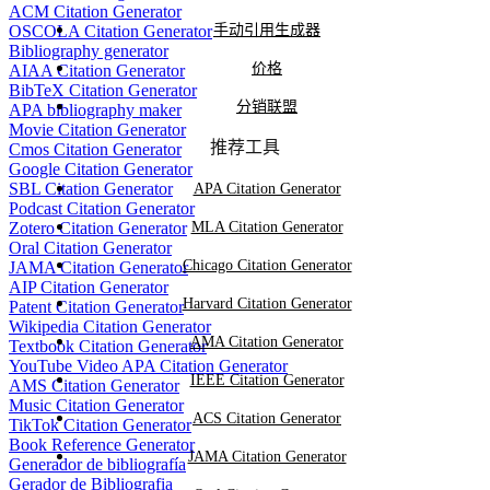
ACM Citation Generator
OSCOLA Citation Generator
手动引用生成器
Bibliography generator
价格
AIAA Citation Generator
BibTeX Citation Generator
分销联盟
APA bibliography maker
Movie Citation Generator
推荐工具
Cmos Citation Generator
Google Citation Generator
SBL Citation Generator
APA Citation Generator
Podcast Citation Generator
Zotero Citation Generator
MLA Citation Generator
Oral Citation Generator
Chicago Citation Generator
JAMA Citation Generator
AIP Citation Generator
Harvard Citation Generator
Patent Citation Generator
Wikipedia Citation Generator
AMA Citation Generator
Textbook Citation Generator
YouTube Video APA Citation Generator
IEEE Citation Generator
AMS Citation Generator
Music Citation Generator
ACS Citation Generator
TikTok Citation Generator
Book Reference Generator
JAMA Citation Generator
Generador de bibliografía
Gerador de Bibliografia