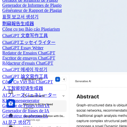
Gerador de Relatório de Plágio
Generador de Informes de Plagio
Générateur de Rapport de Plagiat
표절 보고서 생성기
剽竊報告生成器
Công cụ tạo Báo cáo Plagiarism
ChatGPT 文章写作工具
ChatGPTエッセイライター
ChatGPT Essay Writer
Redator de Ensaios ChatGPT
Escritor de ensayos ChatGPT
Rédacteur d'essais ChatGPT
ChatGPT 에세이 작성기
ChatGPT 論文寫作工具
Công Cụ Viết Bài ChatGPT
人工智能短语生成器
AIフレーズジェネレーター
KI-Phrasengenerator
Gerador de Frases com IA
Generador de frases de IA
Générateur de phrases IA
AI 문구 생성기