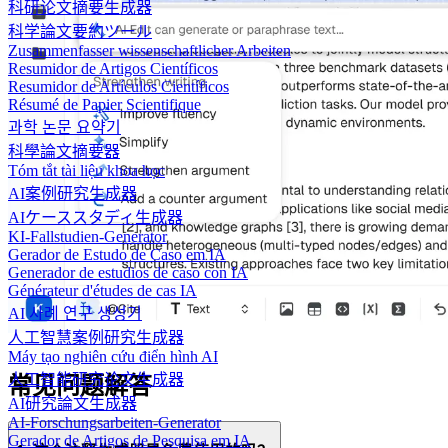
科研论文摘要生成器
科学論文要約ツール
Zusammenfasser wissenschaftlicher Arbeiten
Resumidor de Artigos Científicos
Resumidor de Artículos Científicos
Résumé de Papier Scientifique
과학 논문 요약기
科學論文摘要器
Tóm tắt tài liệu khoa học
AI案例研究生成器
AIケーススタディ生成器
KI-Fallstudien-Generator
Gerador de Estudo de Caso em IA
Generador de estudios de caso con IA
Générateur d'études de cas IA
AI 사례 연구 생성기
人工智慧案例研究生成器
Máy tạo nghiên cứu điển hình AI
人工智能研究论文生成器
常见问题解答
AI研究論文生成器
AI-Forschungsarbeiten-Generator
Gerador de Artigos de Pesquisa em IA