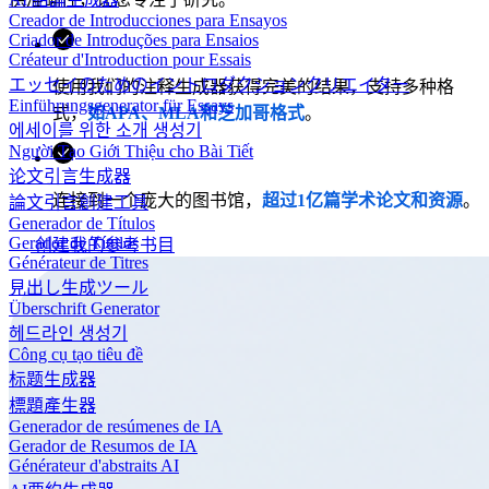
Creador de Introducciones para Ensayos
Criador de Introduções para Ensaios
Créateur d'Introduction pour Essais
エッセイのためのイントロダクションクリエイター
使用我们的注释生成器获得完美的结果，支持多种格
Einführungsgenerator für Essays
式，
如APA、MLA和芝加哥格式
。
에세이를 위한 소개 생성기
Người Tạo Giới Thiệu cho Bài Tiết
论文引言生成器
连接到一个庞大的图书馆，
超过1亿篇学术论文和资源
。
論文引言創建工具
Generador de Títulos
Gerador de Títulos
创建我的参考书目
Générateur de Titres
見出し生成ツール
Überschrift Generator
헤드라인 생성기
Công cụ tạo tiêu đề
标题生成器
標題產生器
Generador de resúmenes de IA
Gerador de Resumos de IA
Générateur d'abstraits AI