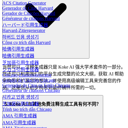
ACS Citation Generator
Generador de Citas Harvard
Gerador de Citações Harvard
Générateur de citations Harvard
ハーバード引用生成器
Harvard-Zitiergenerator
하버드 인용 생성기
Công cụ trích dẫn Harvard
哈佛引用生成器
哈佛引用生成器
芝加哥引用生成器
当然可以。注释生成器只是 Koke AI 强大学术套件的一部分。
シカゴ引用生成器
您还可以利用我们的平台生成完整的论文大纲，获取 AI 帮助
Chicago-Zitationsgenerator
Gerador de Citações Chicago
来构思和扩展您的想法，并使用高级编辑工具来完善您的作
Generador de Citas en Estilo Chicago
品。这是您从初步构思到最终稿件所需的一切。
Générateur de citations Chicago
시카고 인용 생성기
芝加哥引用生成器
5. Koke AI 与其他免费注释生成工具有何不同？
Trình tạo trích dẫn Chicago
AMA 引用生成器
AMA引用生成器