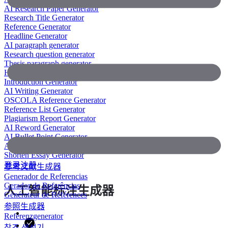
AI Research Paper Generator
Research Title Generator
Reference Generator
Headline Generator
AI paragraph generator
Research question generator
Thesis paragraph generator
Hypothesis generator
Introduction Generator
AI Writing Generator
OSCOLA Reference Generator
Reference List Generator
Plagiarism Report Generator
AI Reword Generator
AI Bullet Point Generator
AI Legal Writing Generator
Shorten Essay Generator
登录
注册
参考文献生成器
Generador de Referencias
Gerador de Referências
人工智能标注生成器
Générateur de Références
参照生成器
Referenzgenerator
참조 생성기