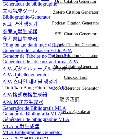
Oral Citation Generator
Générateur de bibliographie
文献生成ツール
Zotero Citation Generator
Bibliographie-Generator
Podcast Citation Generator
참고 문헌 생성기
参考文献生成器
SBL Citation Generator
參考書目生成器
Công cụ tạo danh mục tài liệu
Google Citation Generator
Generador de Tablas en Estilo APA
Gerador de Tabelas no Estilo APA
Cmos Citation Generator
Générateur de tableaux au format APA
Movie Citation Generator
APAスタイルテーブルジェネレーター
APA-Tabellengenerator
Checker Tool
APA 스타일 테이블 생성기
Trình Tạo Bảng Định Dạng APA
Book Reference Generator
APA格式表格生成器
联系我们
APA 格式表生成器
Generador de Bibliografía MLA
service@koke.ai
Gerador de Bibliografia MLA
Générateur de bibliographie MLA
MLA 文献生成器
MLA Bibliographie Generator