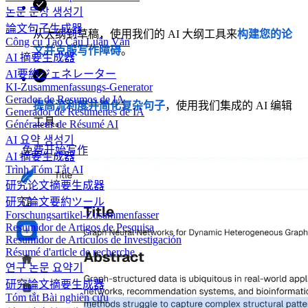
논문 문장 생성기
論文句子生成器
从大纲到草稿，使用我们的 AI 大纲工具来
构建您的论
Công cụ Tạo Câu Luận Văn
文并克服写作障碍
。
AI 摘要生成器
AI要約ジェネレーター
KI-Zusammenfassungs-Generator
Gerador de Resumos de IA
提高流利度并简化复杂句子
，使用我们集成的 AI 编辑
Generador de Resúmenes de IA
工具。
Générateur de Résumé AI
AI 요약 생성기
免费开始写作
AI 摘要生成器
Trình Tóm Tắt AI
研究论文摘要生成器
研究論文要約ツール
Forschungsartikel-Zusammenfasser
Resumidor de Artigos de Pesquisa
Resumidor de Artículos de Investigación
Résumé d'article de recherche
연구 논문 요약기
研究論文摘要生成器
Tóm tắt Bài nghiên cứu