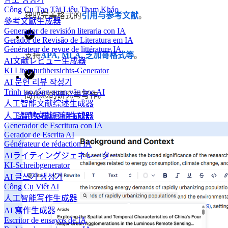
Công Cụ Tạo Tài Liệu Tham Khảo
获取完美格式的
引用与参考文献
。
參考文獻生成器
Generador de revisión literaria con IA
Gerador de Revisão de Literatura em IA
Générateur de revue de littérature IA
支持
APA, MLA, 芝加哥格式等
。
AI文献レビュー生成器
KI Literaturübersichts-Generator
AI 문헌 리뷰 작성기
Trình tạo tổng quan văn học AI
简化您的研究与写作。
人工智能文献综述生成器
人工智慧文獻回顧生成器
试用免费标注生成器
Generador de Escritura con IA
Gerador de Escrita AI
Générateur de rédaction IA
AIライティングジェネレーター
KI-Schreibgenerator
AI 글쓰기 생성기
Công Cụ Viết AI
人工智能写作生成器
AI 寫作生成器
Escritor de ensayos de IA