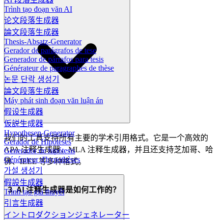
Trình tạo đoạn văn AI
论文段落生成器
論文段落生成器
Thesis-Absatz-Generator
Gerador de parágrafos de tese
Generador de párrafos para tesis
Générateur de paragraphes de thèse
논문 단락 생성기
論文段落生成器
Máy phát sinh đoạn văn luận án
假设生成器
仮説生成器
Hypothesen-Generator
我们的工具支持所有主要的学术引用格式。它是一个高效的
Gerador de Hipóteses
APA 注释生成器，MLA 注释生成器，并且还支持芝加哥、哈
Generador de hipótesis
Générateur d'hypothèses
佛、IEEE 等多种格式。
가설 생성기
假設生成器
3. AI 注释生成器是如何工作的？
Trình tạo giả thuyết
引言生成器
イントロダクションジェネレーター