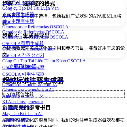
논문 주제 생성기
步骤 2：选择您的格式
Công cụ Tạo Đề Tài Luận Văn
论文主题生成器
从所有主要格式中选择，包括我们广受欢迎的APA和MLA格
論文主題產生器
式。
Generador de Referencias OSCOLA
Gerador de Referências OSCOLA
步骤 3：生成并导出
Générateur de Références OSCOLA
OSCOLA引用生成器
立即接收您完美格式化的引用和参考书目，准备好用于您的论
OSCOLA-Zitationsgenerator
文。
OSCOLA 참조 생성기
Công Cụ Tạo Tài Liệu Tham Khảo OSCOLA
立即开始注释
OSCOLA 引用生成器
OSCOLA 引用生成器
超越标准注释生成器
Generador de Conclusiones de IA
Gerador de Conclusão com IA
Générateur de conclusion AI
✨
AI注释创建器
AI結論ジェネレーター
KI Abschlussgenerator
创建完美的参考书目
AI 결론 생성기
Máy Tạo Kết Luận AI
摆脱手动格式化的浪费时间。我们的源注释生成器每次都能提
AI 结论生成器
供准确性，让您专注于研究。
AI 結論生成器