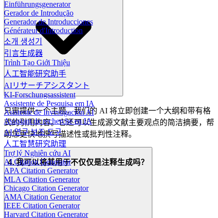
Einführungsgenerator
Gerador de Introdução
Generador de Introducciones
Générateur d'Introduction
소개 생성기
引言生成器
Trình Tạo Giới Thiệu
人工智能研究助手
AIリサーチアシスタント
KI-Forschungsassistent
Assistente de Pesquisa em IA
只需提供一个主题，我们的 AI 将立即创建一个大纲和带有格
Asistente de Investigación AI
Assistant de recherche en IA
式的引用内容。它还可以生成源文献主要观点的简洁摘要，帮
AI 연구 보조 도구
助您更快地撰写描述性或批判性注释。
人工智慧研究助理
Trợ lý Nghiên cứu AI
AI Citation Generator
4. 我可以将其用于不仅仅是注释生成吗？
APA Citation Generator
MLA Citation Generator
Chicago Citation Generator
AMA Citation Generator
IEEE Citation Generator
Harvard Citation Generator