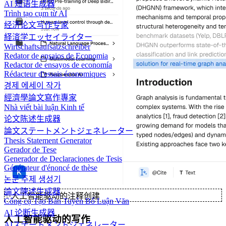
AI 短语生成器
Trình tạo cụm từ AI
经济论文写作专家
経済学エッセイライター
Wirtschaftsaufsatzschreiber
Redator de ensaios de Economia
Redactor de ensayos de economía
Rédacteur d'essais économiques
경제 에세이 작가
經濟學論文寫作專家
Nhà viết bài luận Kinh tế
论文陈述生成器
論文ステートメントジェネレーター
Thesis Statement Generator
Gerador de Tese
Generador de Declaraciones de Tesis
Générateur d'énoncé de thèse
논문 주제 생성기
論文陳述生成器
✨
人工智能驱动的注释创建
Công cụ Tạo Bản Tuyên Bố Luận Văn
AI 论断生成器
人工智能驱动的写作
AIステートメントジェネレーター