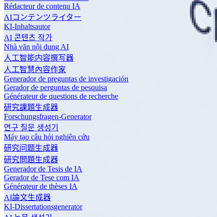
Rédacteur de contenu IA
AIコンテンツライター
KI-Inhaltsautor
AI 콘텐츠 작가
Nhà văn nội dung AI
人工智能内容撰写器
人工智慧內容作家
Generador de preguntas de investigación
Gerador de perguntas de pesquisa
Générateur de questions de recherche
研究課題生成器
Forschungsfragen-Generator
연구 질문 생성기
Máy tạo câu hỏi nghiên cứu
研究问题生成器
研究問題生成器
Generador de Tesis de IA
Gerador de Tese com IA
Générateur de thèses IA
AI論文生成器
KI-Dissertationsgenerator