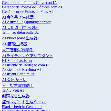
Generador de Puntos Clave con IA
Gerador de Pontos de Tópicos com AI
Générateur de Points de Faits AI
AI箇条書き生成器
AI Aufzählungspunktgenerator
AI 글머리 기호 생성기
Trình tạo điểm bullet AI
AI bullet point 生成器
AI 簡報生成器
人工智能写作助手
AIライティングアシスタント
KI-Schreibassistent
Assistente de Redação com IA
Asistente de Escritura AI
Assistant Écriture IA
AI 작문 도우미
人工智慧寫作助手
Trợ lý Viết AI
剽窃报告生成器
盗作レポート生成ツール
Plagiatsbericht-Generator