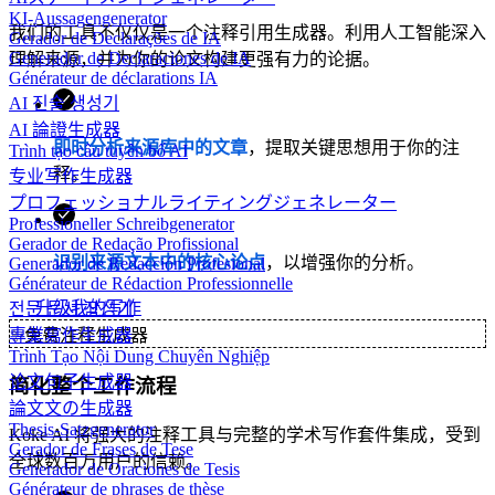
KI-Aussagengenerator
我们的工具不仅仅是一个注释引用生成器。利用人工智能深入
Gerador de Declarações de IA
Generador de Declaraciones de IA
理解来源，并为你的论文构建更强有力的论据。
Générateur de déclarations IA
AI 진술 생성기
AI 論證生成器
即时分析来源库中的文章
，提取关键思想用于你的注
Trình tạo câu tuyên bố AI
释。
专业写作生成器
プロフェッショナルライティングジェネレーター
Professioneller Schreibgenerator
Gerador de Redação Profissional
识别来源文本中的核心论点
，以增强你的分析。
Generador de Redacción Profesional
Générateur de Rédaction Professionnelle
升级我的写作
전문 문서 작성기
專業寫作生成器
✨
免费注释生成器
Trình Tạo Nội Dung Chuyên Nghiệp
论文句子生成器
简化整个工作流程
論文文の生成器
Thesis-Satzgenerator
Koke AI 将强大的注释工具与完整的学术写作套件集成，受到
Gerador de Frases de Tese
全球数百万用户的信赖。
Generador de Oraciones de Tesis
Générateur de phrases de thèse