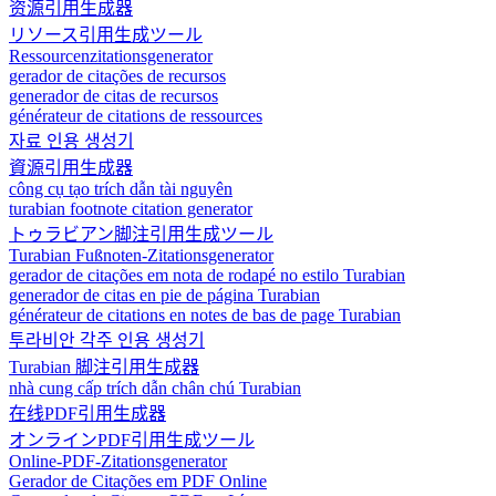
资源引用生成器
リソース引用生成ツール
Ressourcenzitationsgenerator
gerador de citações de recursos
generador de citas de recursos
générateur de citations de ressources
자료 인용 생성기
資源引用生成器
công cụ tạo trích dẫn tài nguyên
turabian footnote citation generator
トゥラビアン脚注引用生成ツール
Turabian Fußnoten-Zitationsgenerator
gerador de citações em nota de rodapé no estilo Turabian
generador de citas en pie de página Turabian
générateur de citations en notes de bas de page Turabian
투라비안 각주 인용 생성기
Turabian 脚注引用生成器
nhà cung cấp trích dẫn chân chú Turabian
在线PDF引用生成器
オンラインPDF引用生成ツール
Online-PDF-Zitationsgenerator
Gerador de Citações em PDF Online