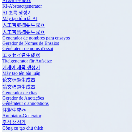
AI要約生成器
KI-Abstractgenerator
AI 초록 생성기
Máy tạo tóm tắt AI
人工智能摘要生成器
人工智慧摘要生成器
Generador de nombres para ensayos
Gerador de Nomes de Ensaios
Générateur de noms d'essai
エッセイ名生成器
Titelgenerator für Aufsätze
에세이 제목 생성기
Máy tạo tên bài luận
论文标题生成器
論文標題生成器
Generador de citas
Gerador de Anotações
Générateur d'annotations
注釈生成器
Annotator-Generator
주석 생성기
Công cụ tạo chú thích