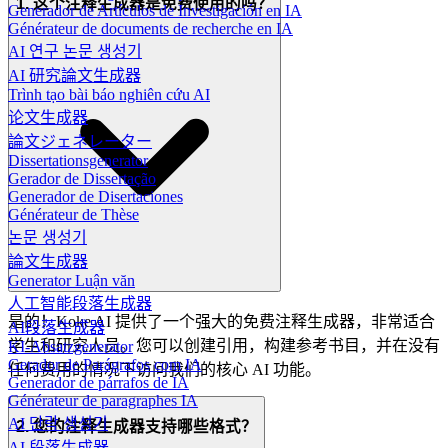
1. 这个注释生成器是免费使用的吗？
Generador de Artículos de Investigación en IA
Générateur de documents de recherche en IA
AI 연구 논문 생성기
AI 研究論文生成器
Trình tạo bài báo nghiên cứu AI
论文生成器
論文ジェネレーター
Dissertationsgenerator
Gerador de Dissertação
Generador de Disertaciones
Générateur de Thèse
논문 생성기
論文生成器
Generator Luận văn
人工智能段落生成器
是的！Koke AI 提供了一个强大的免费注释生成器，非常适合
AI段落生成器
学生和研究人员。您可以创建引用，构建参考书目，并在没有
KI-Absatzgenerator
Gerador de Parágrafos com IA
任何费用的情况下访问我们的核心 AI 功能。
Generador de párrafos de IA
Générateur de paragraphes IA
AI 단락 생성기
2. 您的注释生成器支持哪些格式？
AI 段落生成器