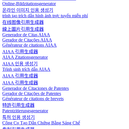
Online-Bildzitationsgenerator
온라인 이미지 인용 생성기
trình tạo trích dẫn hình ảnh trực tuyến miễn phí
在线图像引用生成器
線上圖片引用生成器
Generador de Citas AIAA
Gerador de Citações AIAA
Générateur de citations AIAA
AIAA 引用生成器
AIAA Zitationsgenerator
AIAA 인용 생성기
Trình sinh trích dẫn AIAA
AIAA 引用生成器
AIAA 引用生成器
Generador de Citaciones de Patentes
Gerador de Citações de Patentes
Générateur de citations de brevets
特許引用生成器
Patentzitierungsgenerator
특허 인용 생성기
Công Cụ Tạo Dẫn Chứng Bằng Sáng Chế