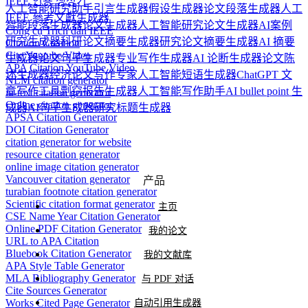
IEEE 인용 생성기
人工智能研究助手
引言生成器
假设生成器
论文段落生成器
人工
IEEE 參考文獻生成器
智能段落生成器
论文生成器
人工智能研究论文生成器
AI案例
Công cụ Trích dẫn IEEE
研究生成器
科研论文摘要生成器
研究论文摘要生成器
AI 摘要
Citation Creation
Cite Youtube Video
生成器
论文句子生成器
专业写作生成器
AI 论断生成器
论文陈
APA Citation YouTube Video
述生成器
经济论文写作专家
人工智能短语生成器
ChatGPT 文
NLM citation generator
章写作工具
剽窃报告生成器
人工智能写作助手
AI bullet point 生
in-text citation generator
Online citation generator
成器
AI句子生成器
研究标题生成器
APSA Citation Generator
DOI Citation Generator
citation generator for website
resource citation generator
online image citation generator
Vancouver citation generator
产品
turabian footnote citation generator
Scientific citation format generator
主页
CSE Name Year Citation Generator
Online PDF Citation Generator
我的论文
URL to APA Citation
Bluebook Citation Generator
我的文献库
APA Style Table Generator
MLA Bibliography Generator
与 PDF 对话
Cite Sources Generator
Works Cited Page Generator
自动引用生成器