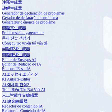
注释生成器
註解生成器
Generador de declaración de problemas
Gerador de declaração de problema
Générateur d'énoncé de problème
問題文生成器
Problemstellungsgenerator
문제 진술 생성기
Công cụ tạo tuyên bố vấn đề
问题陈述生成器
問題陳述生成器
Editor de Ensayos AI
Editor de Redação de IA
Éditeur d'Essai IA
AIエッセイエディタ
KI Aufsatz-Editor
AI 에세이 편집기
Trình Biên Tập Bài Viết AI
人工智能作文编辑器
AI 論文編輯器
Redactor de contenido IA
Redator de Conteúdo de IA