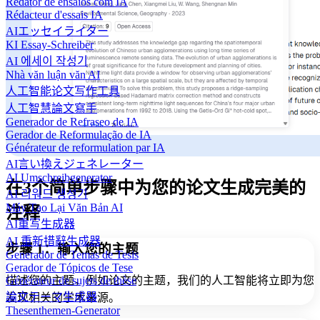
Redator de ensaios com IA
Rédacteur d'essais IA
AIエッセイライター
KI Essay-Schreiber
AI 에세이 작성기
Nhà văn luận văn AI
人工智能论文写作工具
人工智慧論文寫手
Generador de Refraseo de IA
Gerador de Reformulação de IA
Générateur de reformulation par IA
AI言い換えジェネレーター
AI Umschreibgenerator
在3个简单步骤中为您的论文生成完美的
AI 리워드 생성기
Máy Tạo Lại Văn Bản AI
注释
AI重写生成器
AI 重新措辭生成器
步骤 1：输入您的主题
Generador de Temas de Tesis
Gerador de Tópicos de Tese
描述您的主题，例如论文的主题，我们的人工智能将立即为您
Générateur de sujets de thèse
論文テーマ生成器
发现相关的学术来源。
Thesenthemen-Generator