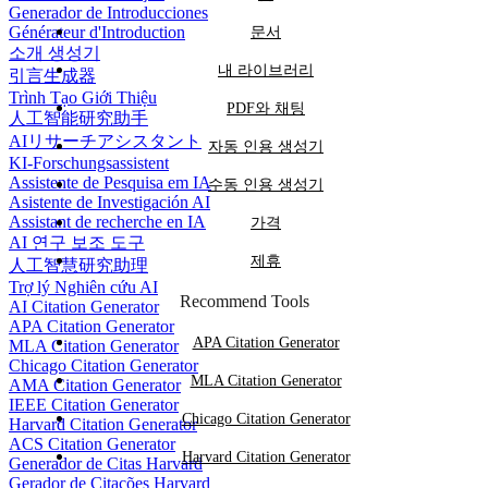
Generador de Introducciones
Générateur d'Introduction
문서
소개 생성기
내 라이브러리
引言生成器
Trình Tạo Giới Thiệu
PDF와 채팅
人工智能研究助手
AIリサーチアシスタント
자동 인용 생성기
KI-Forschungsassistent
Assistente de Pesquisa em IA
수동 인용 생성기
Asistente de Investigación AI
Assistant de recherche en IA
가격
AI 연구 보조 도구
제휴
人工智慧研究助理
Trợ lý Nghiên cứu AI
Recommend Tools
AI Citation Generator
APA Citation Generator
APA Citation Generator
MLA Citation Generator
Chicago Citation Generator
MLA Citation Generator
AMA Citation Generator
IEEE Citation Generator
Chicago Citation Generator
Harvard Citation Generator
ACS Citation Generator
Harvard Citation Generator
Generador de Citas Harvard
Gerador de Citações Harvard