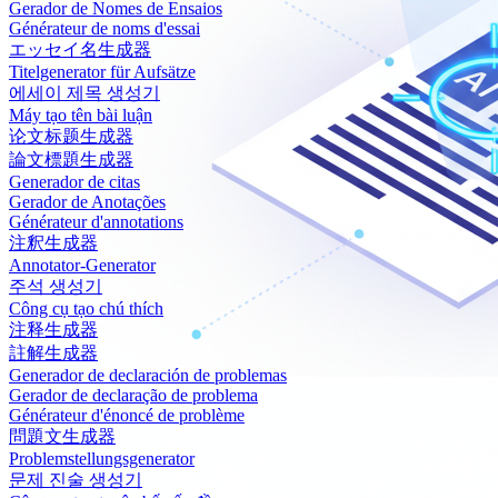
Gerador de Nomes de Ensaios
Générateur de noms d'essai
エッセイ名生成器
Titelgenerator für Aufsätze
에세이 제목 생성기
Máy tạo tên bài luận
论文标题生成器
論文標題生成器
Generador de citas
Gerador de Anotações
Générateur d'annotations
注釈生成器
Annotator-Generator
주석 생성기
Công cụ tạo chú thích
注释生成器
註解生成器
Generador de declaración de problemas
Gerador de declaração de problema
Générateur d'énoncé de problème
問題文生成器
Problemstellungsgenerator
문제 진술 생성기