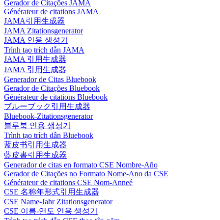
Gerador de Citações JAMA
Générateur de citations JAMA
JAMA引用生成器
JAMA Zitationsgenerator
JAMA 인용 생성기
Trình tạo trích dẫn JAMA
JAMA 引用生成器
JAMA 引用生成器
Generador de Citas Bluebook
Gerador de Citações Bluebook
Générateur de citations Bluebook
ブルーブック引用生成器
Bluebook-Zitationsgenerator
블루북 인용 생성기
Trình tạo trích dẫn Bluebook
蓝皮书引用生成器
藍皮書引用生成器
Generador de citas en formato CSE Nombre-Año
Gerador de Citações no Formato Nome-Ano da CSE
Générateur de citations CSE Nom-Anneé
CSE 名称年形式引用生成器
CSE Name-Jahr Zitationsgenerator
CSE 이름-연도 인용 생성기