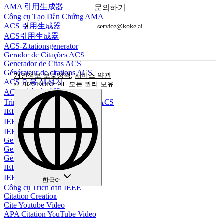
AMA 引用生成器
문의하기
Công cụ Tạo Dẫn Chứng AMA
ACS 引用生成器
service@koke.ai
ACS引用生成器
ACS-Zitationsgenerator
Gerador de Citações ACS
Generador de Citas ACS
Générateur de citations ACS
개인정보 보호정책
,
서비스 약관
ACS 인용 생성기
© 2026 KOKE AI. 모든 권리 보유.
ACS 引文生成器
Trình Tạo Tài Liệu Trích Dẫn ACS
IEEE 引用生成器
IEEE引用生成器
IEEE-Zitationsgenerator
Gerador de Citações IEEE
Generador de citas IEEE
Générateur de citations IEEE
IEEE 인용 생성기
IEEE 參考文獻生成器
한국어
Công cụ Trích dẫn IEEE
Citation Creation
Cite Youtube Video
APA Citation YouTube Video