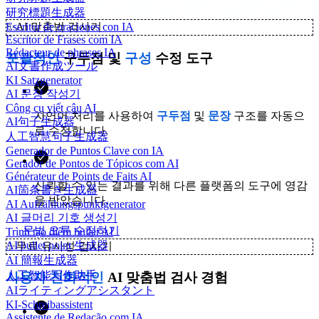
研究標題生成器
✨
AI 맞춤법 검사기
Escritor de oraciones con IA
Escritor de Frases com IA
Rédacteur de phrases IA
포괄적인
구두점 및
구성
수정 도구
AI文書作成ツール
KI Satzgenerator
AI 문장 작성기
Công cụ viết câu AI
자연어 처리를 사용하여
구두점
및
문장
구조를 자동으
AI句子生成器
로 수정합니다.
人工智慧句子生成器
Generador de Puntos Clave con IA
Gerador de Pontos de Tópicos com AI
Générateur de Points de Faits AI
신뢰할 수 있는 결과를 위해 다른 플랫폼의 도구에 영감
AI箇条書き生成器
을 받았습니다.
AI Aufzählungspunktgenerator
AI 글머리 기호 생성기
문법 오류 수정하기
Trình tạo điểm bullet AI
AI bullet point 生成器
✨
무료 유사성 검사기
AI 簡報生成器
人工智能写作助手
사용자 친화적인
AI 맞춤법 검사 경험
AIライティングアシスタント
KI-Schreibassistent
Assistente de Redação com IA