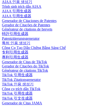
AIAA 인용 생성기
Trình sinh trích dẫn AIAA
AIAA 引用生成器
AIAA 引用生成器
Generador de Citaciones de Patentes
Gerador de Citações de Patentes
Générateur de citations de brevets
特許引用生成器
Patentzitierungsgenerator
특허 인용 생성기
Công Cụ Tạo Dẫn Chứng Bằng Sáng Chế
专利引用生成器
專利引用生成器
Generador de Citas de TikTok
Gerador de Citações do TikTok
Générateur de citations TikTok
TikTok 引用生成器
TikTok Zitationsgenerator
TikTok 인용 생성기
Công cụ trích dẫn TikTok
TikTok 引用生成器
TikTok 引文生成器
Generador de Citas JAMA