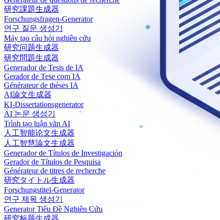
研究課題生成器
Forschungsfragen-Generator
연구 질문 생성기
Máy tạo câu hỏi nghiên cứu
研究问题生成器
研究問題生成器
Generador de Tesis de IA
Gerador de Tese com IA
Générateur de thèses IA
AI論文生成器
KI-Dissertationsgenerator
AI 논문 생성기
Trình tạo luận văn AI
人工智能论文生成器
人工智慧論文生成器
Generador de Títulos de Investigación
Gerador de Títulos de Pesquisa
Générateur de titres de recherche
研究タイトル生成器
Forschungstitel-Generator
연구 제목 생성기
Generator Tiêu Đề Nghiên Cứu
研究标题生成器