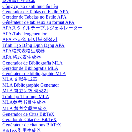
參考書目生成器
Công cụ tạo danh mục tài liệu
Generador de Tablas en Estilo APA
Gerador de Tabelas no Estilo APA
Générateur de tableaux au format APA
APAスタイルテーブルジェネレーター
APA-Tabellengenerator
APA 스타일 테이블 생성기
Trình Tạo Bảng Định Dạng APA
APA格式表格生成器
APA 格式表生成器
Generador de Bibliografía MLA
Gerador de Bibliografia MLA
Générateur de bibliographie MLA
MLA 文献生成器
MLA Bibliographie Generator
MLA 참고문헌 생성기
Trình tạo Thư mục MLA
MLA参考书目生成器
MLA 參考文獻生成器
Generador de Citas BibTeX
Gerador de Citações BibTeX
Générateur de citations BibTeX
BibTeX引用生成器