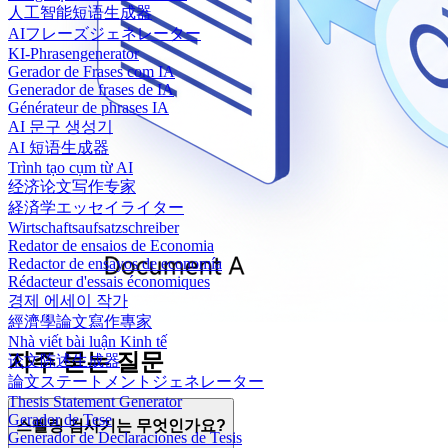
人工智能短语生成器
AIフレーズジェネレーター
KI-Phrasengenerator
Gerador de Frases com IA
Generador de frases de IA
Générateur de phrases IA
AI 문구 생성기
AI 短语生成器
Trình tạo cụm từ AI
经济论文写作专家
経済学エッセイライター
Wirtschaftsaufsatzschreiber
Redator de ensaios de Economia
Redactor de ensayos de economía
Rédacteur d'essais économiques
경제 에세이 작가
經濟學論文寫作專家
Nhà viết bài luận Kinh tế
자주 묻는 질문
论文陈述生成器
論文ステートメントジェネレーター
Thesis Statement Generator
Gerador de Tese
스펠링 검사기는 무엇인가요?
Generador de Declaraciones de Tesis