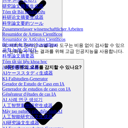
연구 논문 요약기
研究論文摘要生成器
Tóm tắt Bài nghiên cứu
科研论文摘要生成器
科学論文要約ツール
Zusammenfasser wissenschaftlicher Arbeiten
Resumidor de Artigos Científicos
Resumidor de Artículos Científicos
Résumé de Papier Scientifique
네, 저희의 온라인 스펠 검사 도구는 비용 없이 검사할 수 있으
과학 논문 요약기
며, 신뢰할 수 있는 결과를 위해 고급 인공지능을 사용합니다.
科學論文摘要器
Tóm tắt tài liệu khoa học
AI案例研究生成器
어떤 종류의 오류를 감지할 수 있나요?
AIケーススタディ生成器
KI-Fallstudien-Generator
Gerador de Estudo de Caso em IA
Generador de estudios de caso con IA
Générateur d'études de cas IA
AI 사례 연구 생성기
人工智慧案例研究生成器
Máy tạo nghiên cứu điển hình AI
人工智能研究论文生成器
AI研究論文生成器