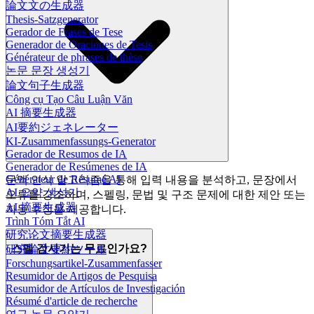
論文文の生成器
Thesis-Satzgenerator
Gerador de Frases de Tese
Generador de Oraciones de Tesis
Générateur de phrases de thèse
논문 문장 생성기
論文句子生成器
Công cụ Tạo Câu Luận Văn
AI 摘要生成器
AI要約ジェネレーター
KI-Zusammenfassungs-Generator
Gerador de Resumos de IA
Generador de Resúmenes de IA
Générateur de Résumé AI
문맥 인식 알고리즘을 통해 입력 내용을 분석하고, 문장에서
AI 요약 생성기
오류를 강조하며, 스펠링, 문법 및 구조 문제에 대한 제안 또는
AI 摘要生成器
자동 수정을 제공합니다.
Trình Tóm Tắt AI
研究论文摘要生成器
스펠 검사기는 무료인가요?
研究論文要約ツール
Forschungsartikel-Zusammenfasser
Resumidor de Artigos de Pesquisa
Resumidor de Artículos de Investigación
Résumé d'article de recherche