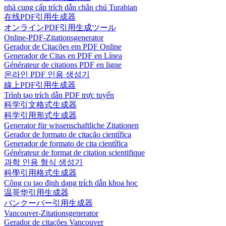
nhà cung cấp trích dẫn chân chú Turabian
在线PDF引用生成器
オンラインPDF引用生成ツール
Online-PDF-Zitationsgenerator
Gerador de Citações em PDF Online
Generador de Citas en PDF en Línea
Générateur de citations PDF en ligne
온라인 PDF 인용 생성기
線上PDF引用生成器
Trình tạo trích dẫn PDF trực tuyến
科学引文格式生成器
科学引用形式生成器
Generator für wissenschaftliche Zitationen
Gerador de formato de citação científica
Generador de formato de cita científica
Générateur de format de citation scientifique
과학 인용 형식 생성기
科學引用格式生成器
Công cụ tạo định dạng trích dẫn khoa học
温哥华引用生成器
バンクーバー引用生成器
Vancouver-Zitationsgenerator
Gerador de citações Vancouver