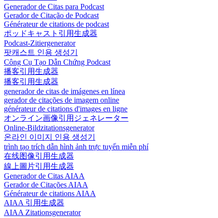
Generador de Citas para Podcast
Gerador de Citação de Podcast
Générateur de citations de podcast
ポッドキャスト引用生成器
Podcast-Zitiergenerator
팟캐스트 인용 생성기
Công Cụ Tạo Dẫn Chứng Podcast
播客引用生成器
播客引用生成器
generador de citas de imágenes en línea
gerador de citações de imagem online
générateur de citations d'images en ligne
オンライン画像引用ジェネレーター
Online-Bildzitationsgenerator
온라인 이미지 인용 생성기
trình tạo trích dẫn hình ảnh trực tuyến miễn phí
在线图像引用生成器
線上圖片引用生成器
Generador de Citas AIAA
Gerador de Citações AIAA
Générateur de citations AIAA
AIAA 引用生成器
AIAA Zitationsgenerator