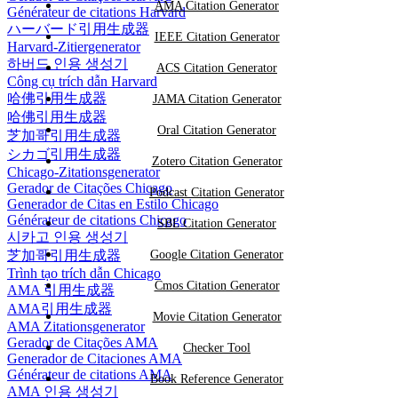
AMA Citation Generator
Générateur de citations Harvard
ハーバード引用生成器
IEEE Citation Generator
Harvard-Zitiergenerator
하버드 인용 생성기
ACS Citation Generator
Công cụ trích dẫn Harvard
哈佛引用生成器
JAMA Citation Generator
哈佛引用生成器
Oral Citation Generator
芝加哥引用生成器
シカゴ引用生成器
Zotero Citation Generator
Chicago-Zitationsgenerator
Gerador de Citações Chicago
Podcast Citation Generator
Generador de Citas en Estilo Chicago
Générateur de citations Chicago
SBL Citation Generator
시카고 인용 생성기
芝加哥引用生成器
Google Citation Generator
Trình tạo trích dẫn Chicago
Cmos Citation Generator
AMA 引用生成器
AMA引用生成器
Movie Citation Generator
AMA Zitationsgenerator
Gerador de Citações AMA
Checker Tool
Generador de Citaciones AMA
Générateur de citations AMA
Book Reference Generator
AMA 인용 생성기