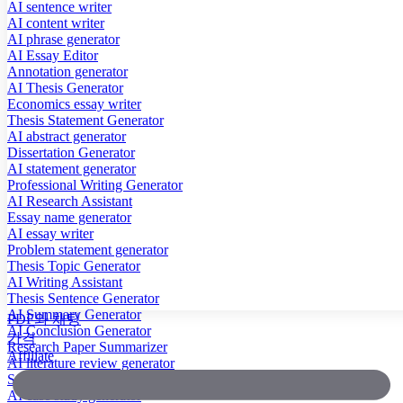
AI sentence writer
AI content writer
AI phrase generator
AI Essay Editor
Annotation generator
AI Thesis Generator
Economics essay writer
Thesis Statement Generator
AI abstract generator
Dissertation Generator
AI statement generator
Professional Writing Generator
AI Research Assistant
Essay name generator
AI essay writer
Problem statement generator
Thesis Topic Generator
AI Writing Assistant
Thesis Sentence Generator
AI Summary Generator
PDF와 채팅
AI Conclusion Generator
가격
Research Paper Summarizer
Affiliate
AI literature review generator
Scientific Paper Summarizer
AI case study generator