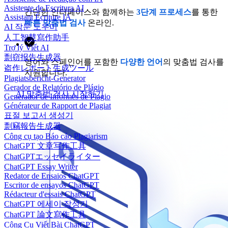
Asistente de Escritura AI
간단한 인터페이스와 함께하는
3단계 프로세스
를 통한
Assistant Écriture IA
빠른 맞춤법 검사
온라인.
AI 작문 도우미
人工智慧寫作助手
Trợ lý Viết AI
剽窃报告生成器
영어와 스페인어를 포함한
다양한 언어
의 맞춤법 검사를
盗作レポート生成ツール
지원합니다.
Plagiatsbericht-Generator
Gerador de Relatório de Plágio
AI 맞춤법 검사 시작하기
Generador de Informes de Plagio
Générateur de Rapport de Plagiat
표절 보고서 생성기
剽竊報告生成器
Công cụ tạo Báo cáo Plagiarism
ChatGPT 文章写作工具
ChatGPTエッセイライター
ChatGPT Essay Writer
Redator de Ensaios ChatGPT
Escritor de ensayos ChatGPT
Rédacteur d'essais ChatGPT
ChatGPT 에세이 작성기
ChatGPT 論文寫作工具
Công Cụ Viết Bài ChatGPT