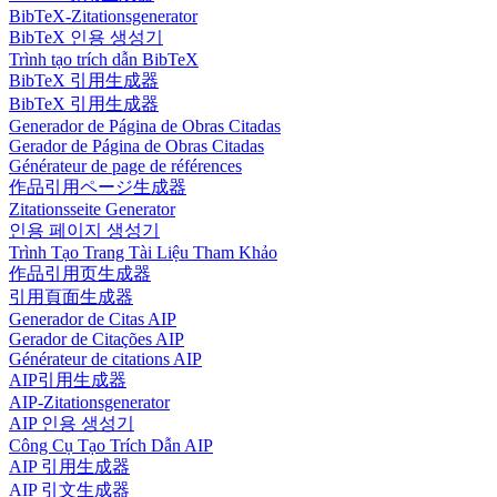
BibTeX-Zitationsgenerator
BibTeX 인용 생성기
Trình tạo trích dẫn BibTeX
BibTeX 引用生成器
BibTeX 引用生成器
Generador de Página de Obras Citadas
Gerador de Página de Obras Citadas
Générateur de page de références
作品引用ページ生成器
Zitationsseite Generator
인용 페이지 생성기
Trình Tạo Trang Tài Liệu Tham Khảo
作品引用页生成器
引用頁面生成器
Generador de Citas AIP
Gerador de Citações AIP
Générateur de citations AIP
AIP引用生成器
AIP-Zitationsgenerator
AIP 인용 생성기
Công Cụ Tạo Trích Dẫn AIP
AIP 引用生成器
AIP 引文生成器