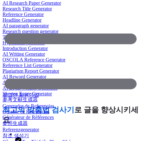
AI Research Paper Generator
Research Title Generator
Reference Generator
Headline Generator
AI paragraph generator
Research question generator
Thesis paragraph generator
Hypothesis generator
Introduction Generator
AI Writing Generator
OSCOLA Reference Generator
Reference List Generator
Plagiarism Report Generator
AI Reword Generator
AI Bullet Point Generator
AI Legal Writing Generator
Shorten Essay Generator
로그인
회원가입
参考文献生成器
Generador de Referencias
최고의 맞춤법 검사기
로 글을 향상시키세
Gerador de Referências
Générateur de Références
요
参照生成器
Referenzgenerator
참조 생성기