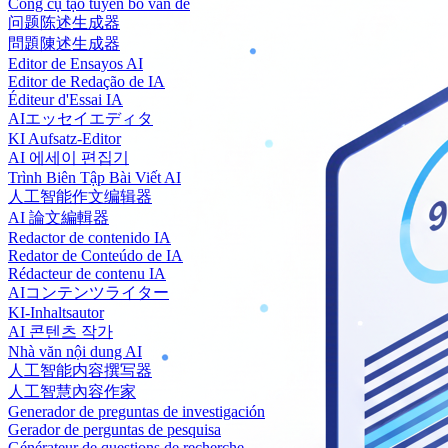
Công cụ tạo tuyên bố vấn đề
问题陈述生成器
問題陳述生成器
Editor de Ensayos AI
Editor de Redação de IA
Éditeur d'Essai IA
AIエッセイエディタ
KI Aufsatz-Editor
AI 에세이 편집기
Trình Biên Tập Bài Viết AI
人工智能作文编辑器
AI 論文編輯器
Redactor de contenido IA
Redator de Conteúdo de IA
Rédacteur de contenu IA
AIコンテンツライター
KI-Inhaltsautor
AI 콘텐츠 작가
Nhà văn nội dung AI
人工智能内容撰写器
人工智慧內容作家
Generador de preguntas de investigación
Gerador de perguntas de pesquisa
Générateur de questions de recherche