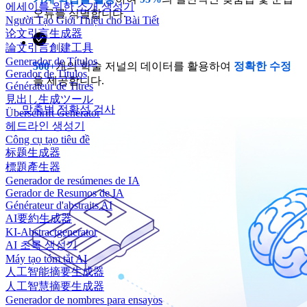
에세이를 위한 소개 생성기
오류를 식별합니다.
Người Tạo Giới Thiệu cho Bài Tiết
论文引言生成器
論文引言創建工具
Generador de Títulos
500+
개의 학술 저널의 데이터를 활용하여
정확한 수정
Gerador de Títulos
을 제공합니다.
Générateur de Titres
見出し生成ツール
맞춤법 정확성 검사
Überschrift Generator
헤드라인 생성기
Công cụ tạo tiêu đề
标题生成器
標題產生器
Generador de resúmenes de IA
Gerador de Resumos de IA
Générateur d'abstraits AI
AI要約生成器
KI-Abstractgenerator
AI 초록 생성기
Máy tạo tóm tắt AI
人工智能摘要生成器
人工智慧摘要生成器
Generador de nombres para ensayos