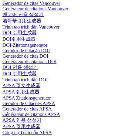
Generador de citas Vancouver
Générateur de citations Vancouver
밴쿠버 인용 생성기
溫哥華引用生成器
Trình tạo trích dẫn Vancouver
DOI 引用生成器
DOI引用生成器
DOI-Zitationsgenerator
Gerador de Citação DOI
Generador de citas DOI
Générateur de citations DOI
DOI 인용 생성기
DOI 引用生成器
Trình tạo trích dẫn DOI
APSA 引文生成器
APSA引用生成器
APSA Zitationsgenerator
Gerador de Citações APSA
Generador de citas APSA
Générateur de citations APSA
APSA 인용 생성기
APSA 引用生成器
Công cụ Trích dẫn APSA