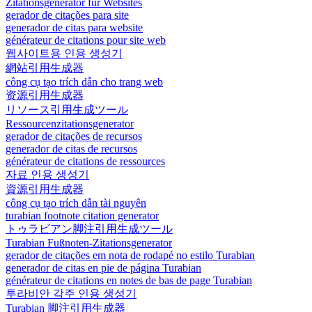
Zitationsgenerator für Websites
gerador de citações para site
generador de citas para website
générateur de citations pour site web
웹사이트용 인용 생성기
網站引用生成器
công cụ tạo trích dẫn cho trang web
资源引用生成器
リソース引用生成ツール
Ressourcenzitationsgenerator
gerador de citações de recursos
generador de citas de recursos
générateur de citations de ressources
자료 인용 생성기
資源引用生成器
công cụ tạo trích dẫn tài nguyên
turabian footnote citation generator
トゥラビアン脚注引用生成ツール
Turabian Fußnoten-Zitationsgenerator
gerador de citações em nota de rodapé no estilo Turabian
generador de citas en pie de página Turabian
générateur de citations en notes de bas de page Turabian
투라비안 각주 인용 생성기
Turabian 脚注引用生成器