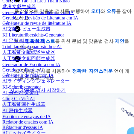
Công Cụ Tạo Tài Liệu Tham Khảo
參考文獻生成器
즉각적으로 맞춤법 검사를 수행하여
오타
와
오류
를 잡아
Generador de revisión literaria con IA
Gerador de Revisão de Literatura em IA
보세요.
Générateur de revue de littérature IA
AI文献レビュー生成器
KI Literaturübersichts-Generator
AI 문헌 리뷰 작성기
보다
명확한 텍스트
를 위한 문법 및 맞춤법 검사
제안
을
Trình tạo tổng quan văn học AI
받으세요.
人工智能文献综述生成器
人工智慧文獻回顧生成器
Generador de Escritura con IA
Gerador de Escrita AI
AI 맞춤법 검사를 사용하여
정확한
,
자연스러운
언어 개
Générateur de rédaction IA
선을 제공받으세요.
AIライティングジェネレーター
KI-Schreibgenerator
지금 맞춤법 검사 시작하기
AI 글쓰기 생성기
Công Cụ Viết AI
人工智能写作生成器
AI 寫作生成器
Escritor de ensayos de IA
Redator de ensaios com IA
Rédacteur d'essais IA
AIエッセイライター