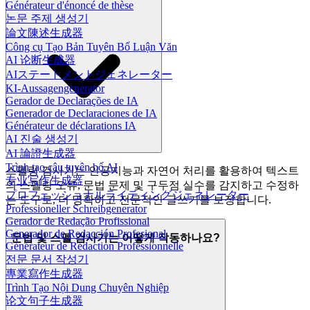
Générateur d'énoncé de thèse
논문 주제 생성기
論文陳述生成器
Công cụ Tạo Bản Tuyên Bố Luận Văn
AI 论断生成器
AIステートメントジェネレーター
KI-Aussagengenerator
Gerador de Declarações de IA
Generador de Declaraciones de IA
Générateur de déclarations IA
AI 진술 생성기
AI 論證生成器
Trình tạo câu tuyên bố AI
스펠링 검사기는 인공지능과 자연어 처리를 활용하여 텍스트
专业写作生成器
의 스펠링 오류, 문법 문제 및 구두점 실수를 감지하고 수정하
プロフェッショナルライティングジェネレーター
는 도구로, 더 명확하고 전문적인 글쓰기를 보장합니다.
Professioneller Schreibgenerator
Gerador de Redação Profissional
Generador de Redacción Profesional
문법 및 스펠 검사기는 어떻게 작동하나요?
Générateur de Rédaction Professionnelle
전문 문서 작성기
專業寫作生成器
Trình Tạo Nội Dung Chuyên Nghiệp
论文句子生成器