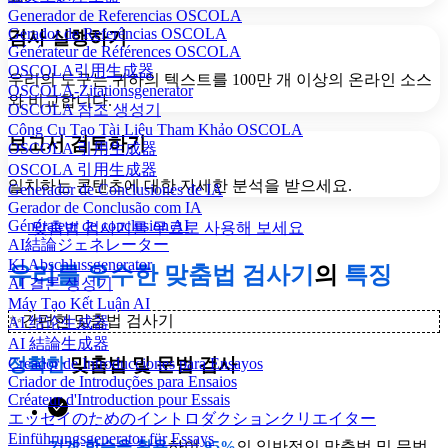
Generador de Referencias OSCOLA
Gerador de Referências OSCOLA
검사 실행하기
Générateur de Références OSCOLA
OSCOLA引用生成器
우리의 도구는 귀하의 텍스트를 100만 개 이상의 온라인 소스
OSCOLA-Zitationsgenerator
와 비교합니다.
OSCOLA 참조 생성기
Công Cụ Tạo Tài Liệu Tham Khảo OSCOLA
보고서 검토하기
OSCOLA 引用生成器
OSCOLA 引用生成器
일치하는 콘텐츠에 대한 자세한 분석을 받으세요.
Generador de Conclusiones de IA
Gerador de Conclusão com IA
Générateur de conclusion AI
맞춤법 검사기를 무료로 사용해 보세요
AI結論ジェネレーター
KI Abschlussgenerator
우리를
우수한
맞춤법 검사기
의
특징
AI 결론 생성기
Máy Tạo Kết Luận AI
✨
간편한 맞춤법 검사기
AI 结论生成器
AI 結論生成器
정확한
맞춤법 및 문법 검사
Creador de Introducciones para Ensayos
Criador de Introduções para Ensaios
Créateur d'Introduction pour Essais
エッセイのためのイントロダクションクリエイター
Einführungsgenerator für Essays
기계 학습을 활용
하여
95%
의 일반적인 맞춤법 및 문법