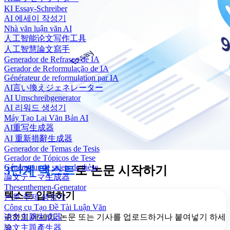
KI Essay-Schreiber
AI 에세이 작성기
Nhà văn luận văn AI
人工智能论文写作工具
人工智慧論文寫手
Generador de Refraseo de IA
Gerador de Reformulação de IA
Générateur de reformulation par IA
AI言い換えジェネレーター
AI Umschreibgenerator
AI 리워드 생성기
Máy Tạo Lại Văn Bản AI
AI重写生成器
AI 重新措辭生成器
Generador de Temas de Tesis
Gerador de Tópicos de Tese
Générateur de sujets de thèse
3단계 텍스트
로 논문 시작하기
論文テーマ生成器
Thesenthemen-Generator
텍스트 입력하기
논문 주제 생성기
Công cụ Tạo Đề Tài Luận Văn
귀하의 에세이, 논문 또는 기사를 업로드하거나 붙여넣기 하세
论文主题生成器
요.
論文主題產生器