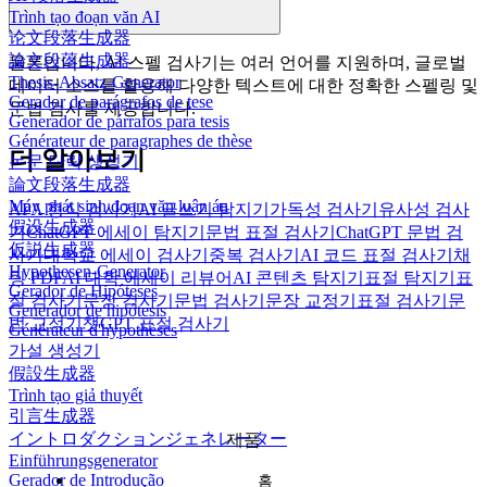
Trình tạo đoạn văn AI
论文段落生成器
論文段落生成器
물론입니다, AI 스펠 검사기는 여러 언어를 지원하며, 글로벌
Thesis-Absatz-Generator
데이터 소스를 활용해 다양한 텍스트에 대한 정확한 스펠링 및
Gerador de parágrafos de tese
문법 검사를 제공합니다.
Generador de párrafos para tesis
Générateur de paragraphes de thèse
더 알아보기
논문 단락 생성기
論文段落生成器
Máy phát sinh đoạn văn luận án
APA 형식 검사기
AI 글쓰기 탐지기
가독성 검사기
유사성 검사
假设生成器
기
ChatGPT 에세이 탐지기
문법 표절 검사기
ChatGPT 문법 검
仮説生成器
사기
대학교 에세이 검사기
중복 검사기
AI 코드 표절 검사기
채
Hypothesen-Generator
팅 PDF
AI 대학 에세이 리뷰어
AI 콘텐츠 탐지기
표절 탐지기
표
Gerador de Hipóteses
절 검사기
문장 검사기
문법 검사기
문장 교정기
표절 검사기
문
Generador de hipótesis
법 교정기
챗GPT 표절 검사기
Générateur d'hypothèses
가설 생성기
假設生成器
Trình tạo giả thuyết
引言生成器
イントロダクションジェネレーター
제품
Einführungsgenerator
Gerador de Introdução
홈