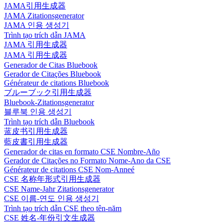
JAMA引用生成器
JAMA Zitationsgenerator
JAMA 인용 생성기
Trình tạo trích dẫn JAMA
JAMA 引用生成器
JAMA 引用生成器
Generador de Citas Bluebook
Gerador de Citações Bluebook
Générateur de citations Bluebook
ブルーブック引用生成器
Bluebook-Zitationsgenerator
블루북 인용 생성기
Trình tạo trích dẫn Bluebook
蓝皮书引用生成器
藍皮書引用生成器
Generador de citas en formato CSE Nombre-Año
Gerador de Citações no Formato Nome-Ano da CSE
Générateur de citations CSE Nom-Anneé
CSE 名称年形式引用生成器
CSE Name-Jahr Zitationsgenerator
CSE 이름-연도 인용 생성기
Trình tạo trích dẫn CSE theo tên-năm
CSE 姓名-年份引文生成器