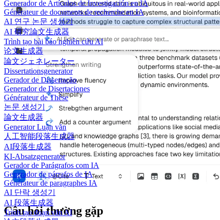
Generador de Artículos de Investigación en IA
Générateur de documents de recherche en IA
AI 연구 논문 생성기
AI 研究論文生成器
Trình tạo bài báo nghiên cứu AI
论文生成器
論文ジェネレーター
Dissertationsgenerator
Gerador de Dissertação
Generador de Disertaciones
Générateur de Thèse
논문 생성기
論文生成器
Generator Luận văn
人工智能段落生成器
AI段落生成器
KI-Absatzgenerator
Gerador de Parágrafos com IA
Generador de párrafos de IA
Générateur de paragraphes IA
AI 단락 생성기
AI 段落生成器
Câu hỏi thường gặp
Trình tạo đoạn văn AI