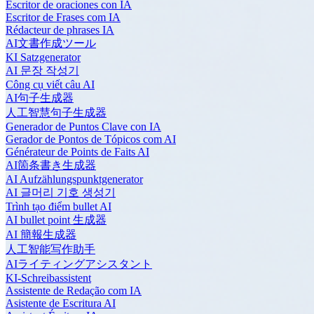
Escritor de oraciones con IA
Escritor de Frases com IA
Rédacteur de phrases IA
AI文書作成ツール
KI Satzgenerator
AI 문장 작성기
Công cụ viết câu AI
AI句子生成器
人工智慧句子生成器
Generador de Puntos Clave con IA
Gerador de Pontos de Tópicos com AI
Générateur de Points de Faits AI
AI箇条書き生成器
AI Aufzählungspunktgenerator
AI 글머리 기호 생성기
Trình tạo điểm bullet AI
AI bullet point 生成器
AI 簡報生成器
人工智能写作助手
AIライティングアシスタント
KI-Schreibassistent
Assistente de Redação com IA
Asistente de Escritura AI