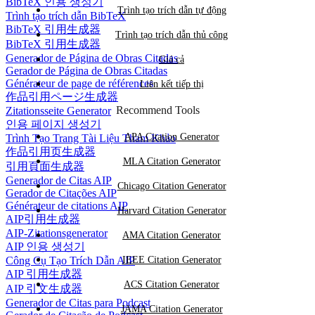
BibTeX 인용 생성기
Trình tạo trích dẫn tự động
Trình tạo trích dẫn BibTeX
BibTeX 引用生成器
Trình tạo trích dẫn thủ công
BibTeX 引用生成器
Generador de Página de Obras Citadas
Giá cả
Gerador de Página de Obras Citadas
Générateur de page de références
Liên kết tiếp thị
作品引用ページ生成器
Recommend Tools
Zitationsseite Generator
인용 페이지 생성기
APA Citation Generator
Trình Tạo Trang Tài Liệu Tham Khảo
作品引用页生成器
MLA Citation Generator
引用頁面生成器
Generador de Citas AIP
Chicago Citation Generator
Gerador de Citações AIP
Générateur de citations AIP
Harvard Citation Generator
AIP引用生成器
AIP-Zitationsgenerator
AMA Citation Generator
AIP 인용 생성기
Công Cụ Tạo Trích Dẫn AIP
IEEE Citation Generator
AIP 引用生成器
ACS Citation Generator
AIP 引文生成器
Generador de Citas para Podcast
JAMA Citation Generator