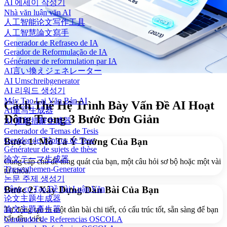
AI 에세이 작성기
Nhà văn luận văn AI
人工智能论文写作工具
人工智慧論文寫手
Generador de Refraseo de IA
Gerador de Reformulação de IA
Générateur de reformulation par IA
AI言い換えジェネレーター
AI Umschreibgenerator
AI 리워드 생성기
Máy Tạo Lại Văn Bản AI
Cách Thế Hệ Trình Bày Vấn Đề AI Hoạt
AI重写生成器
Động Trong 3 Bước Đơn Giản
AI 重新措辭生成器
Generador de Temas de Tesis
Gerador de Tópicos de Tese
Bước 1: Mô Tả Ý Tưởng Của Bạn
Générateur de sujets de thèse
論文テーマ生成器
Cung cấp chủ đề tổng quát của bạn, một câu hỏi sơ bộ hoặc một vài
Thesenthemen-Generator
từ khóa.
논문 주제 생성기
Công cụ Tạo Đề Tài Luận Văn
Bước 2: Xây Dựng Dàn Bài Của Bạn
论文主题生成器
論文主題產生器
Tự động tạo ra một dàn bài chi tiết, có cấu trúc tốt, sẵn sàng để bạn
bắt đầu viết.
Generador de Referencias OSCOLA