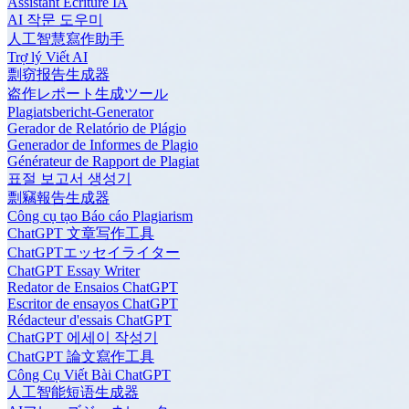
Assistant Écriture IA
AI 작문 도우미
人工智慧寫作助手
Trợ lý Viết AI
剽窃报告生成器
盗作レポート生成ツール
Plagiatsbericht-Generator
Gerador de Relatório de Plágio
Generador de Informes de Plagio
Générateur de Rapport de Plagiat
표절 보고서 생성기
剽竊報告生成器
Công cụ tạo Báo cáo Plagiarism
ChatGPT 文章写作工具
ChatGPTエッセイライター
ChatGPT Essay Writer
Redator de Ensaios ChatGPT
Escritor de ensayos ChatGPT
Rédacteur d'essais ChatGPT
ChatGPT 에세이 작성기
ChatGPT 論文寫作工具
Công Cụ Viết Bài ChatGPT
人工智能短语生成器