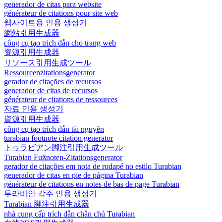
generador de citas para website
générateur de citations pour site web
웹사이트용 인용 생성기
網站引用生成器
công cụ tạo trích dẫn cho trang web
资源引用生成器
リソース引用生成ツール
Ressourcenzitationsgenerator
gerador de citações de recursos
generador de citas de recursos
générateur de citations de ressources
자료 인용 생성기
資源引用生成器
công cụ tạo trích dẫn tài nguyên
turabian footnote citation generator
トゥラビアン脚注引用生成ツール
Turabian Fußnoten-Zitationsgenerator
gerador de citações em nota de rodapé no estilo Turabian
generador de citas en pie de página Turabian
générateur de citations en notes de bas de page Turabian
투라비안 각주 인용 생성기
Turabian 脚注引用生成器
nhà cung cấp trích dẫn chân chú Turabian