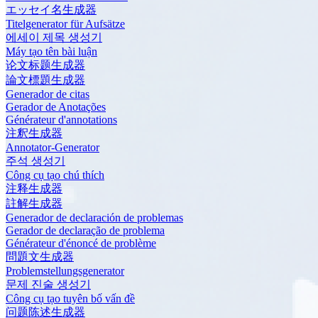
エッセイ名生成器
Titelgenerator für Aufsätze
에세이 제목 생성기
Máy tạo tên bài luận
论文标题生成器
論文標題生成器
Generador de citas
Gerador de Anotações
Générateur d'annotations
注釈生成器
Annotator-Generator
주석 생성기
Công cụ tạo chú thích
注释生成器
註解生成器
Generador de declaración de problemas
Gerador de declaração de problema
Générateur d'énoncé de problème
問題文生成器
Problemstellungsgenerator
문제 진술 생성기
Công cụ tạo tuyên bố vấn đề
问题陈述生成器