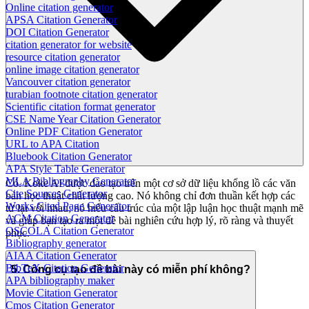
Online citation generator
APSA Citation Generator
DOI Citation Generator
citation generator for website
resource citation generator
online image citation generator
Vancouver citation generator
turabian footnote citation generator
Scientific citation format generator
CSE Name Year Citation Generator
Online PDF Citation Generator
URL to APA Citation
Bluebook Citation Generator
APA Style Table Generator
MLA Bibliography Generator
Có. Koke AI được đào tạo trên một cơ sở dữ liệu khổng lồ các văn
Cite Sources Generator
bản học thuật chất lượng cao. Nó không chỉ đơn thuần kết hợp các
Works Cited Page Generator
từ lại với nhau; nó hiểu cấu trúc của một lập luận học thuật mạnh mẽ
ACM Citation Generator
và giúp bạn tạo ra một đề bài nghiên cứu hợp lý, rõ ràng và thuyết
OSCOLA Citation Generator
phục.
Bibliography generator
AIAA Citation Generator
BibTeX Citation Generator
5. Công cụ tạo đề bài này có miễn phí không?
APA bibliography maker
Movie Citation Generator
Cmos Citation Generator