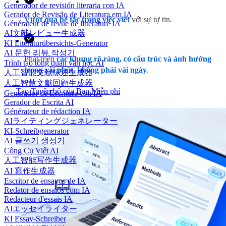
Generador de revisión literaria con IA
Gerador de Revisão de Literatura em IA
Vượt qua bế tắc trong việc viết
với sự tự tin.
Générateur de revue de littérature IA
AI文献レビュー生成器
KI Literaturübersichts-Generator
AI 문헌 리뷰 작성기
Phát triển
các khung rõ ràng, có cấu trúc và ảnh hưởng
Trình tạo tổng quan văn học AI
trong vài phút, không phải vài ngày
.
人工智能文献综述生成器
人工智慧文獻回顧生成器
Tạo Tuyên bố của Bạn Miễn phí
Generador de Escritura con IA
Gerador de Escrita AI
Générateur de rédaction IA
AIライティングジェネレーター
KI-Schreibgenerator
AI 글쓰기 생성기
Công Cụ Viết AI
人工智能写作生成器
AI 寫作生成器
Escritor de ensayos de IA
Redator de ensaios com IA
Rédacteur d'essais IA
AIエッセイライター
KI Essay-Schreiber