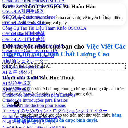
Gerador de Referências OSCOLA
Bước 3: Nhận Các Tuyên Bố Hoàn Hảo
Générateur de Références OSCOLA
OSCOLA引用生成器
OSCOLA-Zitationsgenerator
AI tự động viết nhiều biến thể của các ví dụ về tuyên bố luận điểm
OSCOLA 참조 생성기
rõ ràng, ngắn gọn chỉ trong vài giây.
Công Cụ Tạo Tài Liệu Tham Khảo OSCOLA
OSCOLA 引用生成器
Bắt Đầu Viết Ngay
OSCOLA 引用生成器
Đối tác tốt nhất của bạn cho
Việc Viết Các
Generador de Conclusiones de IA
Gerador de Conclusão com IA
Tuyên Bố Bài Luận Chất Lượng Cao
Générateur de conclusion AI
AI結論ジェネレーター
✨
Tuyên Bố Học Thuật AI
KI Abschlussgenerator
AI 결론 생성기
Dành cho Xuất Sắc Học Thuật
Máy Tạo Kết Luận AI
AI 结论生成器
Khác với các nhà viết AI chung chung, chúng tôi cung cấp cấu trúc
AI 結論生成器
và giọng điệu mà các giáo sư và tạp chí mong đợi.
Creador de Introducciones para Ensayos
Criador de Introduções para Ensaios
Créateur d'Introduction pour Essais
エッセイのためのイントロダクションクリエイター
AI của chúng tôi được đào tạo trên một thư viện chứa
hàng
Einführungsgenerator für Essays
triệu bài báo và tài liệu đã được bình duyệt
.
에세이를 위한 소개 생성기
Người Tạo Giới Thiệu cho Bài Tiết