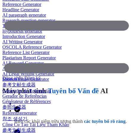
Reference Generator
Headline Generator
AI paragraph generator
Research question generator
Thesis paragraph generator
Hypothesis generator
Introduction Generator
AI Writing Generator
OSCOLA Reference Generator
Reference List Generator
Plagiarism Report Generator
AI Reword Generator
AI Bullet Point Generator
AI Legal Writing Generator
Đăng nhập
Đăng ký
Shorten Essay Generator
参考文献生成器
Máy phát sinh
Tuyên bố Vấn đề
AI
Generador de Referencias
Gerador de Referências
Générateur de Références
参照生成器
Referenzgenerator
참조 생성기
Biến các khái niệm trừu tượng thành
các tuyên bố rõ ràng
.
Công Cụ Tạo Tài Liệu Tham Khảo
參考文獻生成器