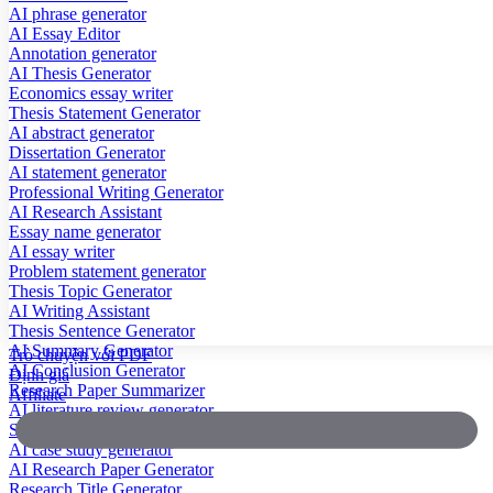
AI phrase generator
AI Essay Editor
Annotation generator
AI Thesis Generator
Economics essay writer
Thesis Statement Generator
AI abstract generator
Dissertation Generator
AI statement generator
Professional Writing Generator
AI Research Assistant
Essay name generator
AI essay writer
Problem statement generator
Thesis Topic Generator
AI Writing Assistant
Thesis Sentence Generator
AI Summary Generator
Trò chuyện với PDF
AI Conclusion Generator
Định giá
Research Paper Summarizer
Affiliate
AI literature review generator
Scientific Paper Summarizer
AI case study generator
AI Research Paper Generator
Research Title Generator