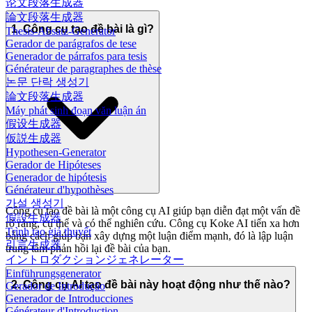
论文段落生成器
論文段落生成器
1. Công cụ tạo đề bài là gì?
Thesis-Absatz-Generator
Gerador de parágrafos de tese
Generador de párrafos para tesis
Générateur de paragraphes de thèse
논문 단락 생성기
論文段落生成器
Máy phát sinh đoạn văn luận án
假设生成器
仮説生成器
Hypothesen-Generator
Gerador de Hipóteses
Generador de hipótesis
Générateur d'hypothèses
가설 생성기
Công cụ tạo đề bài là một công cụ AI giúp bạn diễn đạt một vấn đề
假設生成器
rõ ràng, cụ thể và có thể nghiên cứu. Công cụ Koke AI tiến xa hơn
Trình tạo giả thuyết
bằng cách giúp bạn xây dựng một luận điểm mạnh, đó là lập luận
引言生成器
trung tâm phản hồi lại đề bài của bạn.
イントロダクションジェネレーター
Einführungsgenerator
2. Công cụ AI tạo đề bài này hoạt động như thế nào?
Gerador de Introdução
Generador de Introducciones
Générateur d'Introduction