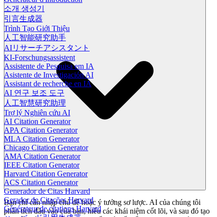
소개 생성기
引言生成器
Trình Tạo Giới Thiệu
人工智能研究助手
AIリサーチアシスタント
KI-Forschungsassistent
Assistente de Pesquisa em IA
Asistente de Investigación AI
Assistant de recherche en IA
AI 연구 보조 도구
人工智慧研究助理
Trợ lý Nghiên cứu AI
AI Citation Generator
APA Citation Generator
MLA Citation Generator
Chicago Citation Generator
AMA Citation Generator
IEEE Citation Generator
Harvard Citation Generator
ACS Citation Generator
Generador de Citas Harvard
Gerador de Citações Harvard
Bạn chỉ cần nhập chủ đề hoặc ý tưởng sơ lược. AI của chúng tôi
Générateur de citations Harvard
phân tích đầu vào của bạn, hiểu các khái niệm cốt lõi, và sau đó tạo