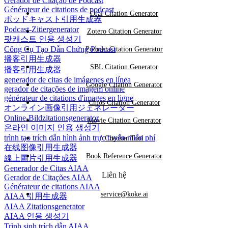
Gerador de Citação de Podcast
Générateur de citations de podcast
Oral Citation Generator
ポッドキャスト引用生成器
Podcast-Zitiergenerator
Zotero Citation Generator
팟캐스트 인용 생성기
Công Cụ Tạo Dẫn Chứng Podcast
Podcast Citation Generator
播客引用生成器
SBL Citation Generator
播客引用生成器
generador de citas de imágenes en línea
Google Citation Generator
gerador de citações de imagem online
générateur de citations d'images en ligne
Cmos Citation Generator
オンライン画像引用ジェネレーター
Online-Bildzitationsgenerator
Movie Citation Generator
온라인 이미지 인용 생성기
trình tạo trích dẫn hình ảnh trực tuyến miễn phí
Checker Tool
在线图像引用生成器
Book Reference Generator
線上圖片引用生成器
Generador de Citas AIAA
Liên hệ
Gerador de Citações AIAA
Générateur de citations AIAA
service@koke.ai
AIAA 引用生成器
AIAA Zitationsgenerator
AIAA 인용 생성기
Trình sinh trích dẫn AIAA