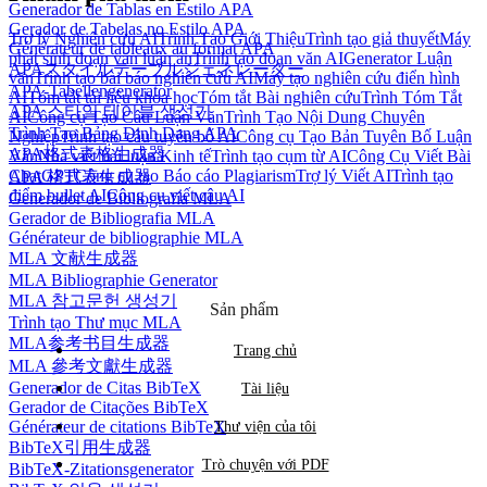
Generador de Tablas en Estilo APA
Gerador de Tabelas no Estilo APA
Trợ lý Nghiên cứu AI
Trình Tạo Giới Thiệu
Trình tạo giả thuyết
Máy
Générateur de tableaux au format APA
phát sinh đoạn văn luận án
Trình tạo đoạn văn AI
Generator Luận
APAスタイルテーブルジェネレーター
văn
Trình tạo bài báo nghiên cứu AI
Máy tạo nghiên cứu điển hình
APA-Tabellengenerator
AI
Tóm tắt tài liệu khoa học
Tóm tắt Bài nghiên cứu
Trình Tóm Tắt
APA 스타일 테이블 생성기
AI
Công cụ Tạo Câu Luận Văn
Trình Tạo Nội Dung Chuyên
Trình Tạo Bảng Định Dạng APA
Nghiệp
Trình tạo câu tuyên bố AI
Công cụ Tạo Bản Tuyên Bố Luận
APA格式表格生成器
Văn
Nhà viết bài luận Kinh tế
Trình tạo cụm từ AI
Công Cụ Viết Bài
ChatGPT
Công cụ tạo Báo cáo Plagiarism
Trợ lý Viết AI
Trình tạo
APA 格式表生成器
điểm bullet AI
Công cụ viết câu AI
Generador de Bibliografía MLA
Gerador de Bibliografia MLA
Générateur de bibliographie MLA
MLA 文献生成器
MLA Bibliographie Generator
MLA 참고문헌 생성기
Sản phẩm
Trình tạo Thư mục MLA
MLA参考书目生成器
Trang chủ
MLA 參考文獻生成器
Generador de Citas BibTeX
Tài liệu
Gerador de Citações BibTeX
Générateur de citations BibTeX
Thư viện của tôi
BibTeX引用生成器
Trò chuyện với PDF
BibTeX-Zitationsgenerator