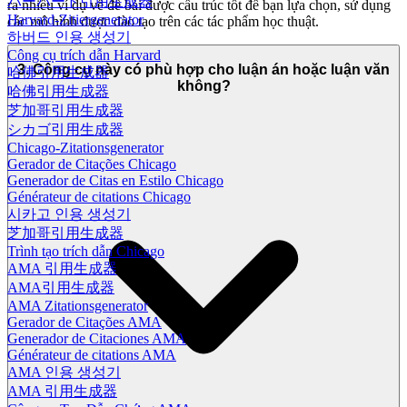
ハーバード引用生成器
ra nhiều ví dụ về đề bài được cấu trúc tốt để bạn lựa chọn, sử dụng
Harvard-Zitiergenerator
các mô hình được đào tạo trên các tác phẩm học thuật.
하버드 인용 생성기
Công cụ trích dẫn Harvard
3. Công cụ này có phù hợp cho luận án hoặc luận văn
哈佛引用生成器
không?
哈佛引用生成器
芝加哥引用生成器
シカゴ引用生成器
Chicago-Zitationsgenerator
Gerador de Citações Chicago
Generador de Citas en Estilo Chicago
Générateur de citations Chicago
시카고 인용 생성기
芝加哥引用生成器
Trình tạo trích dẫn Chicago
AMA 引用生成器
AMA引用生成器
AMA Zitationsgenerator
Gerador de Citações AMA
Generador de Citaciones AMA
Générateur de citations AMA
AMA 인용 생성기
AMA 引用生成器