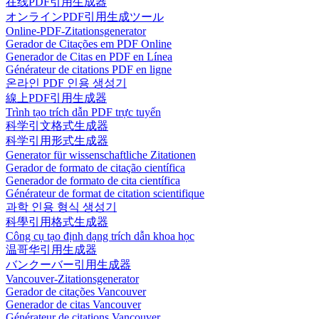
在线PDF引用生成器
オンラインPDF引用生成ツール
Online-PDF-Zitationsgenerator
Gerador de Citações em PDF Online
Generador de Citas en PDF en Línea
Générateur de citations PDF en ligne
온라인 PDF 인용 생성기
線上PDF引用生成器
Trình tạo trích dẫn PDF trực tuyến
科学引文格式生成器
科学引用形式生成器
Generator für wissenschaftliche Zitationen
Gerador de formato de citação científica
Generador de formato de cita científica
Générateur de format de citation scientifique
과학 인용 형식 생성기
科學引用格式生成器
Công cụ tạo định dạng trích dẫn khoa học
温哥华引用生成器
バンクーバー引用生成器
Vancouver-Zitationsgenerator
Gerador de citações Vancouver
Generador de citas Vancouver
Générateur de citations Vancouver