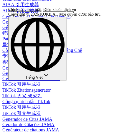
AIAA 引用生成器
Chính sách bảo mật
,
Điều khoản dịch vụ
AIAA 引用生成器
Copyright © 2026 KOKE AI. Mọi quyền được bảo lưu.
Generador de Citaciones de Patentes
Gerador de Citações de Patentes
Générateur de citations de brevets
特許引用生成器
Patentzitierungsgenerator
특허 인용 생성기
Công Cụ Tạo Dẫn Chứng Bằng Sáng Chế
专利引用生成器
專利引用生成器
Generador de Citas de TikTok
Gerador de Citações do TikTok
Tiếng Việt
Générateur de citations TikTok
TikTok 引用生成器
TikTok Zitationsgenerator
TikTok 인용 생성기
Công cụ trích dẫn TikTok
TikTok 引用生成器
TikTok 引文生成器
Generador de Citas JAMA
Gerador de Citações JAMA
Générateur de citations JAMA