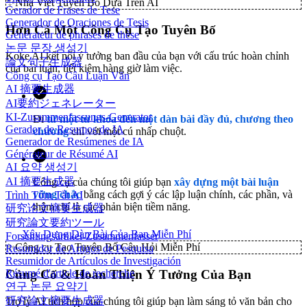
✨
Nhà Viết Tuyên Bố Dựa Trên AI
Gerador de Frases de Tese
Generador de Oraciones de Tesis
Hơn Cả Một Công Cụ Tạo Tuyên Bố
Générateur de phrases de thèse
논문 문장 생성기
Koke AI kết nối ý tưởng ban đầu của bạn với cấu trúc hoàn chỉnh
論文句子生成器
của bài luận, tiết kiệm hàng giờ làm việc.
Công cụ Tạo Câu Luận Văn
AI 摘要生成器
AI要約ジェネレーター
KI-Zusammenfassungs-Generator
Đi
từ một từ khóa đến một dàn bài đầy đủ, chương theo
Gerador de Resumos de IA
chương
chỉ với một cú nhấp chuột.
Generador de Resúmenes de IA
Générateur de Résumé AI
AI 요약 생성기
AI 摘要生成器
Công cụ của chúng tôi giúp bạn
xây dựng một bài luận
vững chắc
bằng cách gợi ý các lập luận chính, các phần, và
Trình Tóm Tắt AI
thậm chí là các phản biện tiềm năng.
研究论文摘要生成器
研究論文要約ツール
Xây Dựng Dàn Bài Của Bạn Miễn Phí
Forschungsartikel-Zusammenfasser
✨
Công cụ Tạo Tuyên Bố Câu Hỏi Miễn Phí
Resumidor de Artigos de Pesquisa
Resumidor de Artículos de Investigación
Résumé d'article de recherche
Củng Cố & Hoàn Thiện Ý Tưởng Của Bạn
연구 논문 요약기
研究論文摘要生成器
Trợ lý AI tích hợp của chúng tôi giúp bạn làm sáng tỏ văn bản cho