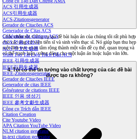
Công cụ Tạo Dẫn Chứng AMA
ACS 引用生成器
ACS引用生成器
ACS-Zitationsgenerator
Gerador de Citações ACS
Generador de Citas ACS
Générateur de citations ACS
Chắc chắn rồi. Công cụ tạo đề bài luận án của chúng tôi rất phù hợp
ACS 인용 생성기
cho các ứng cử viên tiến sĩ và sinh viên thạc sĩ. Nó giúp bạn thu hẹp
một lĩnh vực quan tâm rộng thành một vấn đề cụ thể, quan trọng và
ACS 引文生成器
có thể tranh luận, xứng đáng cho một luận án hoặc luận văn lớn.
Trình Tạo Tài Liệu Trích Dẫn ACS
IEEE 引用生成器
IEEE引用生成器
4. Tôi có thể tin tưởng vào chất lượng của các đề bài
IEEE-Zitationsgenerator
được tạo ra không?
Gerador de Citações IEEE
Generador de citas IEEE
Générateur de citations IEEE
IEEE 인용 생성기
IEEE 參考文獻生成器
Công cụ Trích dẫn IEEE
Citation Creation
Cite Youtube Video
APA Citation YouTube Video
NLM citation generator
in-text citation generator