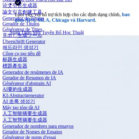
论文引言生成器
論文引言創建工具
Làm việc với hỗ trợ tích hợp cho các định dạng chính,
bao
Generador de Títulos
gồm APA, MLA, Chicago và Harvard
.
Gerador de Títulos
Générateur de Titres
Soạn Thảo Một Tuyên Bố Học Thuật
見出し生成ツール
Überschrift Generator
헤드라인 생성기
Công cụ tạo tiêu đề
标题生成器
標題產生器
Generador de resúmenes de IA
Gerador de Resumos de IA
Générateur d'abstraits AI
AI要約生成器
KI-Abstractgenerator
AI 초록 생성기
Máy tạo tóm tắt AI
人工智能摘要生成器
人工智慧摘要生成器
Generador de nombres para ensayos
Gerador de Nomes de Ensaios
Générateur de noms d'essai