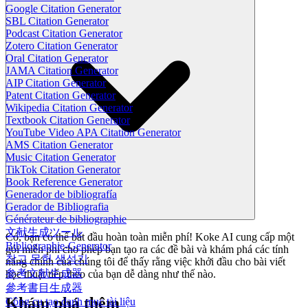
Google Citation Generator
SBL Citation Generator
Podcast Citation Generator
Zotero Citation Generator
Oral Citation Generator
JAMA Citation Generator
AIP Citation Generator
Patent Citation Generator
Wikipedia Citation Generator
Textbook Citation Generator
YouTube Video APA Citation Generator
AMS Citation Generator
Music Citation Generator
TikTok Citation Generator
Book Reference Generator
Generador de bibliografía
Gerador de Bibliografia
Générateur de bibliographie
文献生成ツール
Có, bạn có thể bắt đầu hoàn toàn miễn phí! Koke AI cung cấp một
Bibliographie-Generator
gói miễn phí cho phép bạn tạo ra các đề bài và khám phá các tính
참고 문헌 생성기
năng chính của chúng tôi để thấy rằng việc khởi đầu cho bài viết
参考文献生成器
học thuật tiếp theo của bạn dễ dàng như thế nào.
參考書目生成器
Khám phá thêm
Công cụ tạo danh mục tài liệu