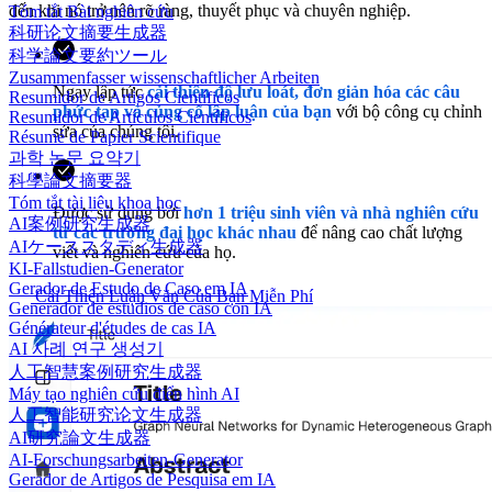
đến khi nó trở nên rõ ràng, thuyết phục và chuyên nghiệp.
Tóm tắt Bài nghiên cứu
科研论文摘要生成器
科学論文要約ツール
Zusammenfasser wissenschaftlicher Arbeiten
Ngay lập tức
cải thiện độ lưu loát, đơn giản hóa các câu
Resumidor de Artigos Científicos
phức tạp và củng cố lập luận của bạn
với bộ công cụ chỉnh
Resumidor de Artículos Científicos
sửa của chúng tôi.
Résumé de Papier Scientifique
과학 논문 요약기
科學論文摘要器
Tóm tắt tài liệu khoa học
Được sử dụng bởi
hơn 1 triệu sinh viên và nhà nghiên cứu
AI案例研究生成器
từ các trường đại học khác nhau
để nâng cao chất lượng
AIケーススタディ生成器
viết và nghiên cứu của họ.
KI-Fallstudien-Generator
Gerador de Estudo de Caso em IA
Cải Thiện Luận Văn Của Bạn Miễn Phí
Generador de estudios de caso con IA
Générateur d'études de cas IA
AI 사례 연구 생성기
人工智慧案例研究生成器
Máy tạo nghiên cứu điển hình AI
人工智能研究论文生成器
AI研究論文生成器
AI-Forschungsarbeiten-Generator
Gerador de Artigos de Pesquisa em IA