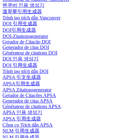
밴쿠버 인용 생성기
溫哥華引用生成器
Trình tạo trích dẫn Vancouver
DOI 引用生成器
DOI引用生成器
DOI-Zitationsgenerator
Gerador de Citação DOI
Generador de citas DOI
Générateur de citations DOI
DOI 인용 생성기
DOI 引用生成器
Trình tạo trích dẫn DOI
APSA 引文生成器
APSA引用生成器
APSA Zitationsgenerator
Gerador de Citações APSA
Generador de citas APSA
Générateur de citations APSA
APSA 인용 생성기
APSA 引用生成器
Công cụ Trích dẫn APSA
NLM 引用生成器
NLM 引用生成器