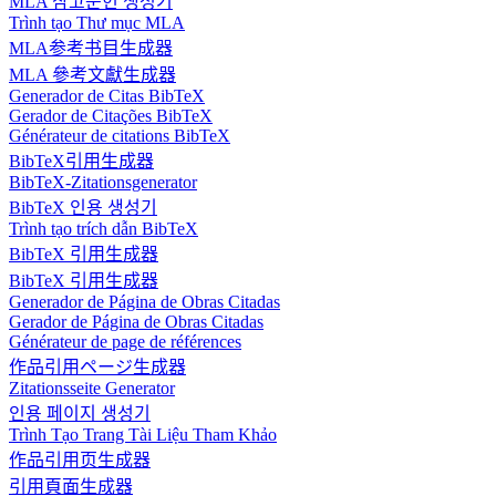
MLA 참고문헌 생성기
Trình tạo Thư mục MLA
MLA参考书目生成器
MLA 參考文獻生成器
Generador de Citas BibTeX
Gerador de Citações BibTeX
Générateur de citations BibTeX
BibTeX引用生成器
BibTeX-Zitationsgenerator
BibTeX 인용 생성기
Trình tạo trích dẫn BibTeX
BibTeX 引用生成器
BibTeX 引用生成器
Generador de Página de Obras Citadas
Gerador de Página de Obras Citadas
Générateur de page de références
作品引用ページ生成器
Zitationsseite Generator
인용 페이지 생성기
Trình Tạo Trang Tài Liệu Tham Khảo
作品引用页生成器
引用頁面生成器