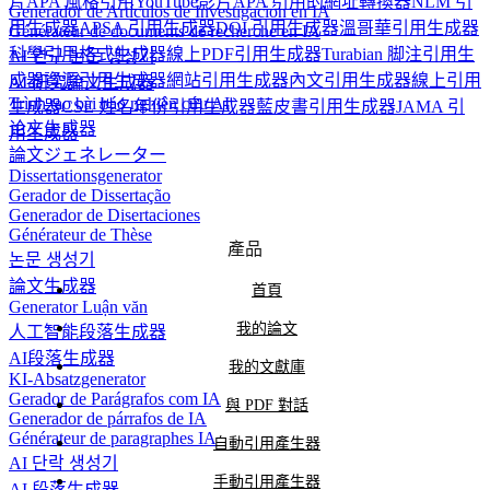
片
APA 風格引用YouTube影片
APA 引用的網址轉換器
NLM 引
Generador de Artículos de Investigación en IA
用生成器
APSA 引用生成器
DOI 引用生成器
溫哥華引用生成器
Générateur de documents de recherche en IA
科學引用格式生成器
線上PDF引用生成器
Turabian 脚注引用生
AI 연구 논문 생성기
成器
資源引用生成器
網站引用生成器
內文引用生成器
線上引用
AI 研究論文生成器
Trình tạo bài báo nghiên cứu AI
生成器
CSE 姓名年份引用生成器
藍皮書引用生成器
JAMA 引
论文生成器
用生成器
論文ジェネレーター
Dissertationsgenerator
Gerador de Dissertação
Generador de Disertaciones
Générateur de Thèse
產品
논문 생성기
論文生成器
首頁
Generator Luận văn
我的論文
人工智能段落生成器
AI段落生成器
我的文獻庫
KI-Absatzgenerator
Gerador de Parágrafos com IA
與 PDF 對話
Generador de párrafos de IA
Générateur de paragraphes IA
自動引用產生器
AI 단락 생성기
手動引用產生器
AI 段落生成器