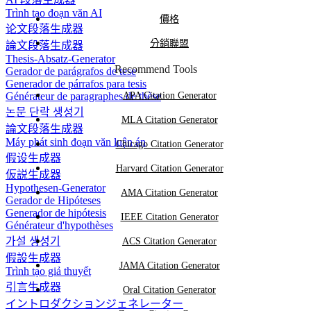
Trình tạo đoạn văn AI
價格
论文段落生成器
分銷聯盟
論文段落生成器
Thesis-Absatz-Generator
Recommend Tools
Gerador de parágrafos de tese
Generador de párrafos para tesis
Générateur de paragraphes de thèse
APA Citation Generator
논문 단락 생성기
MLA Citation Generator
論文段落生成器
Máy phát sinh đoạn văn luận án
Chicago Citation Generator
假设生成器
Harvard Citation Generator
仮説生成器
Hypothesen-Generator
AMA Citation Generator
Gerador de Hipóteses
Generador de hipótesis
IEEE Citation Generator
Générateur d'hypothèses
가설 생성기
ACS Citation Generator
假設生成器
JAMA Citation Generator
Trình tạo giả thuyết
引言生成器
Oral Citation Generator
イントロダクションジェネレーター