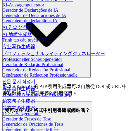
KI-Aussagengenerator
Gerador de Declarações de IA
Generador de Declaraciones de IA
Générateur de déclarations IA
AI 진술 생성기
AI 論證生成器
Trình tạo câu tuyên bố AI
专业写作生成器
プロフェッショナルライティングジェネレーター
Professioneller Schreibgenerator
Gerador de Redação Profissional
Generador de Redacción Profesional
Générateur de Rédaction Professionnelle
전문 문서 작성기
可以。Koke AI 的 AIP 引用生成器可以自動從 DOI 或 URL 中
專業寫作生成器
提取數據，以創建完整的引用條目。
Trình Tạo Nội Dung Chuyên Nghiệp
论文句子生成器
論文文の生成器
我可以在 AIP 格式中引用書籍或網站嗎？
Thesis-Satzgenerator
Gerador de Frases de Tese
Generador de Oraciones de Tesis
Générateur de phrases de thèse