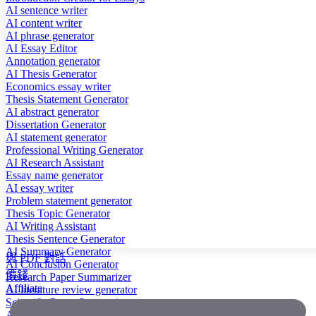
AI sentence writer
AI content writer
AI phrase generator
AI Essay Editor
Annotation generator
AI Thesis Generator
Economics essay writer
Thesis Statement Generator
AI abstract generator
Dissertation Generator
AI statement generator
Professional Writing Generator
AI Research Assistant
Essay name generator
AI essay writer
Problem statement generator
Thesis Topic Generator
AI Writing Assistant
Thesis Sentence Generator
AI Summary Generator
與 PDF 對話
AI Conclusion Generator
價錢
Research Paper Summarizer
Affiliate
AI literature review generator
Scientific Paper Summarizer
AI case study generator