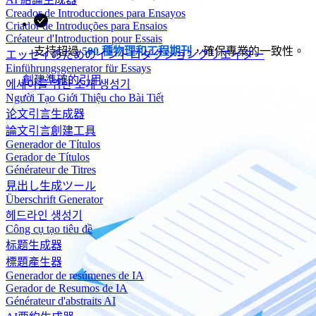
Creador de Introducciones para Ensayos
Criador de Introduções para Ensaios
Créateur d'Introduction pour Essais
支持超過
500 種物理和工程期刊
，確保專業的一致性。
エッセイのためのイントロダクションクリエイター
Einführungsgenerator für Essays
創建準確的引用
에세이를 위한 소개 생성기
Người Tạo Giới Thiệu cho Bài Tiết
论文引言生成器
論文引言創建工具
Generador de Títulos
Gerador de Títulos
Générateur de Titres
見出し生成ツール
Überschrift Generator
헤드라인 생성기
Công cụ tạo tiêu đề
标题生成器
標題產生器
Generador de resúmenes de IA
Gerador de Resumos de IA
Générateur d'abstraits AI