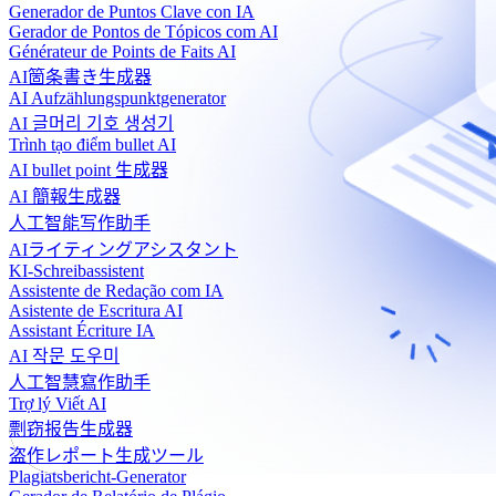
Generador de Puntos Clave con IA
Gerador de Pontos de Tópicos com AI
Générateur de Points de Faits AI
AI箇条書き生成器
AI Aufzählungspunktgenerator
AI 글머리 기호 생성기
Trình tạo điểm bullet AI
AI bullet point 生成器
AI 簡報生成器
人工智能写作助手
AIライティングアシスタント
KI-Schreibassistent
Assistente de Redação com IA
Asistente de Escritura AI
Assistant Écriture IA
AI 작문 도우미
人工智慧寫作助手
Trợ lý Viết AI
剽窃报告生成器
盗作レポート生成ツール
Plagiatsbericht-Generator