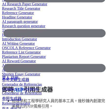
AI Research Paper Generator
Research Title Generator
Reference Generator
Headline Generator
AI paragraph generator
Research question generator
Thesis paragraph generator
Hypothesis generator
Introduction Generator
AI Writing Generator
OSCOLA Reference Generator
Reference List Generator
Plagiarism Report Generator
AI Reword Generator
AI Bullet Point Generator
AI Legal Writing Generator
Shorten Essay Generator
登入
註冊
参考文献生成器
Generador de Referencias
Gerador de Referências
即時
AIP
引用生成器
Générateur de Références
参照生成器
物理學和工程學研究人員的基本工具。幾秒鐘內創建完
Referenzgenerator
美格式的AIP風格引用。
참조 생성기