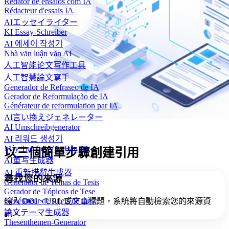
Redator de ensaios com IA
Rédacteur d'essais IA
AIエッセイライター
KI Essay-Schreiber
AI 에세이 작성기
Nhà văn luận văn AI
人工智能论文写作工具
人工智慧論文寫手
Generador de Refraseo de IA
Gerador de Reformulação de IA
Générateur de reformulation par IA
AI言い換えジェネレーター
AI Umschreibgenerator
AI 리워드 생성기
Máy Tạo Lại Văn Bản AI
以三個簡單步驟創建引用
AI重写生成器
AI 重新措辭生成器
尋找您的來源
Generador de Temas de Tesis
Gerador de Tópicos de Tese
Générateur de sujets de thèse
輸入 DOI、URL 或文章標題，系統將自動檢索您的來源資
論文テーマ生成器
訊。
Thesenthemen-Generator