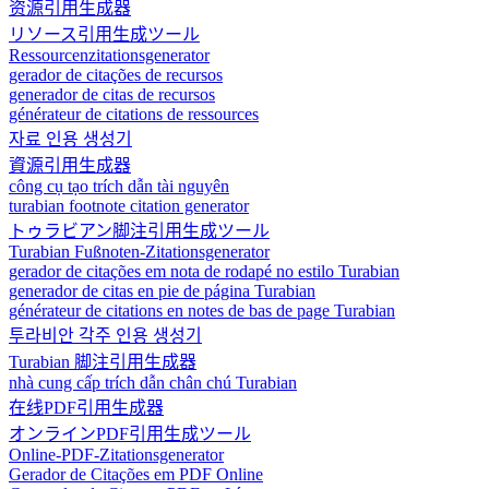
资源引用生成器
リソース引用生成ツール
Ressourcenzitationsgenerator
gerador de citações de recursos
generador de citas de recursos
générateur de citations de ressources
자료 인용 생성기
資源引用生成器
công cụ tạo trích dẫn tài nguyên
turabian footnote citation generator
トゥラビアン脚注引用生成ツール
Turabian Fußnoten-Zitationsgenerator
gerador de citações em nota de rodapé no estilo Turabian
generador de citas en pie de página Turabian
générateur de citations en notes de bas de page Turabian
투라비안 각주 인용 생성기
Turabian 脚注引用生成器
nhà cung cấp trích dẫn chân chú Turabian
在线PDF引用生成器
オンラインPDF引用生成ツール
Online-PDF-Zitationsgenerator
Gerador de Citações em PDF Online