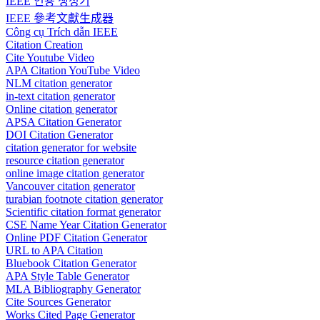
IEEE 인용 생성기
IEEE 參考文獻生成器
Công cụ Trích dẫn IEEE
Citation Creation
Cite Youtube Video
APA Citation YouTube Video
NLM citation generator
in-text citation generator
Online citation generator
APSA Citation Generator
DOI Citation Generator
citation generator for website
resource citation generator
online image citation generator
Vancouver citation generator
turabian footnote citation generator
Scientific citation format generator
CSE Name Year Citation Generator
Online PDF Citation Generator
URL to APA Citation
Bluebook Citation Generator
APA Style Table Generator
MLA Bibliography Generator
Cite Sources Generator
Works Cited Page Generator