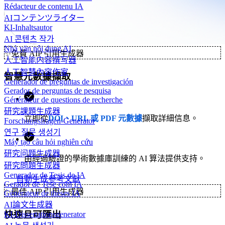
Rédacteur de contenu IA
AIコンテンツライター
KI-Inhaltsautor
AI 콘텐츠 작가
Nhà văn nội dung AI
✨
免費 AIP 引用生成器
人工智能内容撰写器
人工智慧內容作家
智慧元數據擷取
Generador de preguntas de investigación
Gerador de perguntas de pesquisa
Générateur de questions de recherche
研究課題生成器
立即從
DOI、URL 或 PDF 元數據
擷取詳細信息。
Forschungsfragen-Generator
연구 질문 생성기
Máy tạo câu hỏi nghiên cứu
研究问题生成器
由經過驗證的學術數據庫訓練的 AI 算法提供支持。
研究問題生成器
Generador de Tesis de IA
自動生成參考文獻
Gerador de Tese com IA
✨
最佳 AIP 引用生成器
Générateur de thèses IA
AI論文生成器
快速且可匯出
KI-Dissertationsgenerator