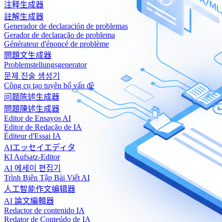
注释生成器
註解生成器
Generador de declaración de problemas
Gerador de declaração de problema
Générateur d'énoncé de problème
問題文生成器
Problemstellungsgenerator
문제 진술 생성기
Công cụ tạo tuyên bố vấn đề
问题陈述生成器
問題陳述生成器
Editor de Ensayos AI
Editor de Redação de IA
Éditeur d'Essai IA
AIエッセイエディタ
KI Aufsatz-Editor
AI 에세이 편집기
Trình Biên Tập Bài Viết AI
人工智能作文编辑器
AI 論文編輯器
Redactor de contenido IA
Redator de Conteúdo de IA