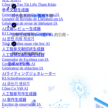
Công Cụ Tạo Tài Liệu Tham Khảo
參考文獻生成器
Generador de revisión literaria con IA
符合最新的
AIP風格
手冊。
Gerador de Revisão de Literatura em IA
Générateur de revue de littérature IA
AI文献レビュー生成器
KI Literaturübersichts-Generator
立即生成帶有
DOI或URL
的引用。
AI 문헌 리뷰 작성기
Trình tạo tổng quan văn học AI
人工智能文献综述生成器
開始引用無需帳戶。
人工智慧文獻回顧生成器
Generador de Escritura con IA
Gerador de Escrita AI
生成AIP引用
Générateur de rédaction IA
AIライティングジェネレーター
KI-Schreibgenerator
AI 글쓰기 생성기
Công Cụ Viết AI
人工智能写作生成器
AI 寫作生成器
Escritor de ensayos de IA