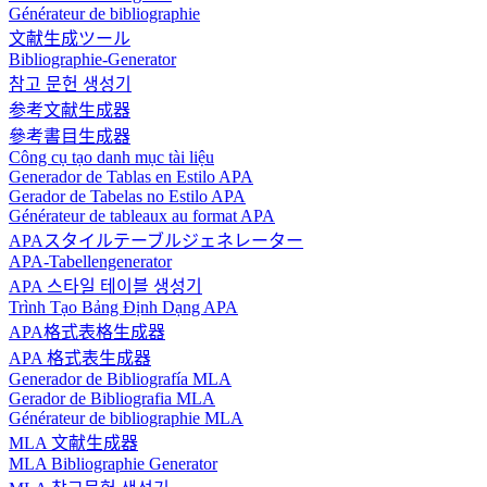
Générateur de bibliographie
文献生成ツール
Bibliographie-Generator
참고 문헌 생성기
参考文献生成器
參考書目生成器
Công cụ tạo danh mục tài liệu
Generador de Tablas en Estilo APA
Gerador de Tabelas no Estilo APA
Générateur de tableaux au format APA
APAスタイルテーブルジェネレーター
APA-Tabellengenerator
APA 스타일 테이블 생성기
Trình Tạo Bảng Định Dạng APA
APA格式表格生成器
APA 格式表生成器
Generador de Bibliografía MLA
Gerador de Bibliografia MLA
Générateur de bibliographie MLA
MLA 文献生成器
MLA Bibliographie Generator