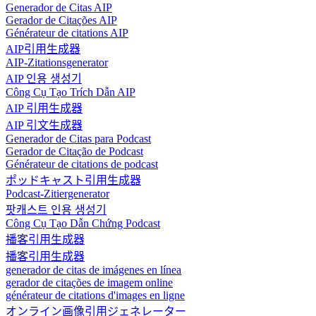
Generador de Citas AIP
Gerador de Citações AIP
Générateur de citations AIP
AIP引用生成器
AIP-Zitationsgenerator
AIP 인용 생성기
Công Cụ Tạo Trích Dẫn AIP
AIP 引用生成器
AIP 引文生成器
Generador de Citas para Podcast
Gerador de Citação de Podcast
Générateur de citations de podcast
ポッドキャスト引用生成器
Podcast-Zitiergenerator
팟캐스트 인용 생성기
Công Cụ Tạo Dẫn Chứng Podcast
播客引用生成器
播客引用生成器
generador de citas de imágenes en línea
gerador de citações de imagem online
générateur de citations d'images en ligne
オンライン画像引用ジェネレーター