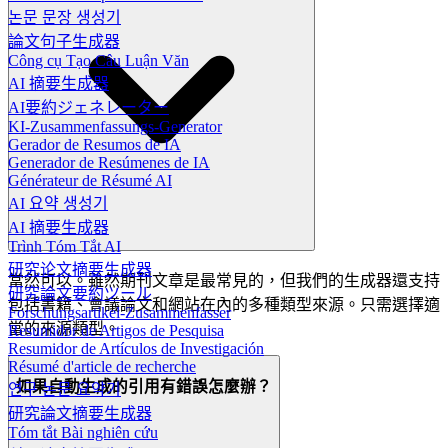
논문 문장 생성기
論文句子生成器
Công cụ Tạo Câu Luận Văn
AI 摘要生成器
AI要約ジェネレーター
KI-Zusammenfassungs-Generator
Gerador de Resumos de IA
Generador de Resúmenes de IA
Générateur de Résumé AI
AI 요약 생성기
AI 摘要生成器
Trình Tóm Tắt AI
研究论文摘要生成器
當然可以。雖然期刊文章是最常見的，但我們的生成器還支持
研究論文要約ツール
包括書籍、會議論文和網站在內的多種類型來源。只需選擇適
Forschungsartikel-Zusammenfasser
當的來源類型。
Resumidor de Artigos de Pesquisa
Resumidor de Artículos de Investigación
Résumé d'article de recherche
如果自動生成的引用有錯誤怎麼辦？
연구 논문 요약기
研究論文摘要生成器
Tóm tắt Bài nghiên cứu