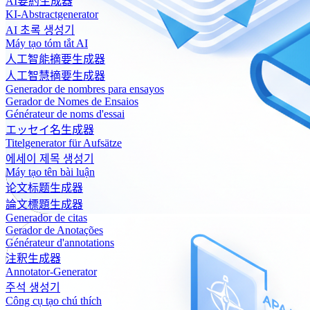
AI要約生成器
KI-Abstractgenerator
AI 초록 생성기
Máy tạo tóm tắt AI
人工智能摘要生成器
人工智慧摘要生成器
Generador de nombres para ensayos
Gerador de Nomes de Ensaios
Générateur de noms d'essai
エッセイ名生成器
Titelgenerator für Aufsätze
에세이 제목 생성기
Máy tạo tên bài luận
论文标题生成器
論文標題生成器
Generador de citas
Gerador de Anotações
Générateur d'annotations
注釈生成器
Annotator-Generator
주석 생성기
Công cụ tạo chú thích