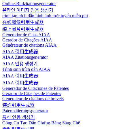
Online-Bildzitationsgenerator
온라인 이미지 인용 생성기
trình tạo trích dẫn hình ảnh trực tuyến miễn phí
在线图像引用生成器
線上圖片引用生成器
Generador de Citas AIAA
Gerador de Citações AIAA
Générateur de citations AIAA
AIAA 引用生成器
AIAA Zitationsgenerator
AIAA 인용 생성기
Trình sinh trích dẫn AIAA
AIAA 引用生成器
AIAA 引用生成器
Generador de Citaciones de Patentes
Gerador de Citações de Patentes
Générateur de citations de brevets
特許引用生成器
Patentzitierungsgenerator
특허 인용 생성기
Công Cụ Tạo Dẫn Chứng Bằng Sáng Chế