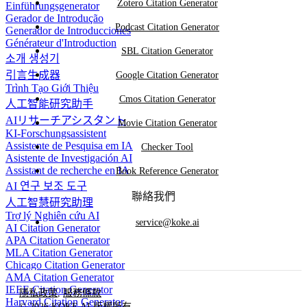
Zotero Citation Generator
Einführungsgenerator
Gerador de Introdução
Podcast Citation Generator
Generador de Introducciones
Générateur d'Introduction
SBL Citation Generator
소개 생성기
引言生成器
Google Citation Generator
Trình Tạo Giới Thiệu
Cmos Citation Generator
人工智能研究助手
AIリサーチアシスタント
Movie Citation Generator
KI-Forschungsassistent
Assistente de Pesquisa em IA
Checker Tool
Asistente de Investigación AI
Assistant de recherche en IA
Book Reference Generator
AI 연구 보조 도구
聯絡我們
人工智慧研究助理
Trợ lý Nghiên cứu AI
service@koke.ai
AI Citation Generator
APA Citation Generator
MLA Citation Generator
Chicago Citation Generator
AMA Citation Generator
IEEE Citation Generator
隱私政策
,
服務條款
Harvard Citation Generator
© 2026 KOKE AI 版權所有