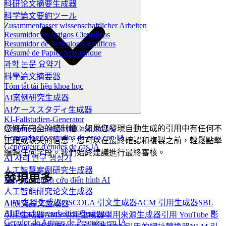
科研论文摘要生成器
科学論文要約ツール
Zusammenfasser wissenschaftlicher Arbeiten
Resumidor de Artigos Científicos
Resumidor de Artículos Científicos
Résumé de Papier Scientifique
과학 논문 요약기
科學論文摘要器
Tóm tắt tài liệu khoa học
AI案例研究生成器
AIケーススタディ生成器
KI-Fallstudien-Generator
Gerador de Estudo de Caso em IA
您擁有完全的控制權。如果您發現自動生成的引用中有任何不
Generador de estudios de caso con IA
正確或缺失的信息，您可以在最終確認和複製之前，輕鬆點擊
Générateur d'études de cas IA
編輯任何字段。我們始終建議進行最終審核。
AI 사례 연구 생성기
人工智慧案例研究生成器
發現更多
Máy tạo nghiên cứu điển hình AI
人工智能研究论文生成器
APA 書目生成器
OSCOLA 引文生成器
ACM 引用生成器
SBL
AI研究論文生成器
AI-Forschungsarbeiten-Generator
引用生成器
AMS 引用生成器
引用來源生成器
引用 YouTube 影
Gerador de Artigos de Pesquisa em IA