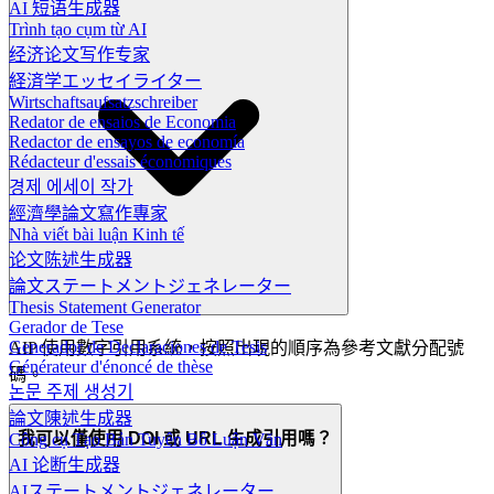
AI 短语生成器
Trình tạo cụm từ AI
经济论文写作专家
経済学エッセイライター
Wirtschaftsaufsatzschreiber
Redator de ensaios de Economia
Redactor de ensayos de economía
Rédacteur d'essais économiques
경제 에세이 작가
經濟學論文寫作專家
Nhà viết bài luận Kinh tế
论文陈述生成器
論文ステートメントジェネレーター
Thesis Statement Generator
Gerador de Tese
Generador de Declaraciones de Tesis
AIP 使用數字引用系統，按照出現的順序為參考文獻分配號
Générateur d'énoncé de thèse
碼。
논문 주제 생성기
論文陳述生成器
我可以僅使用 DOI 或 URL 生成引用嗎？
Công cụ Tạo Bản Tuyên Bố Luận Văn
AI 论断生成器
AIステートメントジェネレーター