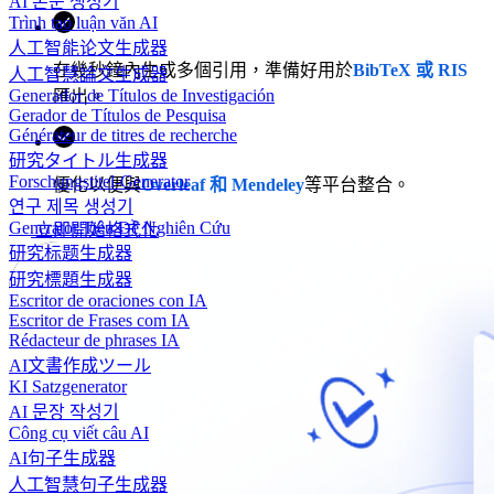
AI 논문 생성기
Trình tạo luận văn AI
人工智能论文生成器
在幾秒鐘內生成多個引用，準備好用於
BibTeX 或 RIS
人工智慧論文生成器
Generador de Títulos de Investigación
匯出。
Gerador de Títulos de Pesquisa
Générateur de titres de recherche
研究タイトル生成器
Forschungstitel-Generator
優化以便與
Overleaf 和 Mendeley
等平台整合。
연구 제목 생성기
Generator Tiêu Đề Nghiên Cứu
立即開始格式化
研究标题生成器
研究標題生成器
Escritor de oraciones con IA
Escritor de Frases com IA
Rédacteur de phrases IA
AI文書作成ツール
KI Satzgenerator
AI 문장 작성기
Công cụ viết câu AI
AI句子生成器
人工智慧句子生成器