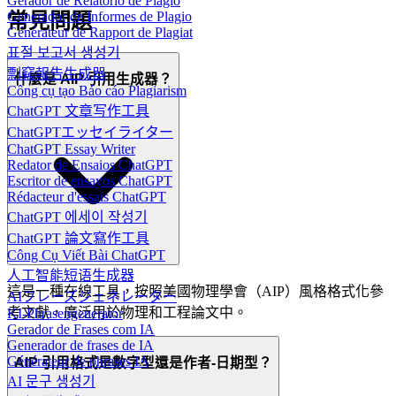
Gerador de Relatório de Plágio
Generador de Informes de Plagio
常見問題
Générateur de Rapport de Plagiat
표절 보고서 생성기
剽竊報告生成器
什麼是 AIP 引用生成器？
Công cụ tạo Báo cáo Plagiarism
ChatGPT 文章写作工具
ChatGPTエッセイライター
ChatGPT Essay Writer
Redator de Ensaios ChatGPT
Escritor de ensayos ChatGPT
Rédacteur d'essais ChatGPT
ChatGPT 에세이 작성기
ChatGPT 論文寫作工具
Công Cụ Viết Bài ChatGPT
人工智能短语生成器
這是一種在線工具，按照美國物理學會（AIP）風格格式化參
AIフレーズジェネレーター
考文獻，廣泛用於物理和工程論文中。
KI-Phrasengenerator
Gerador de Frases com IA
Generador de frases de IA
Générateur de phrases IA
AIP 引用格式是數字型還是作者-日期型？
AI 문구 생성기