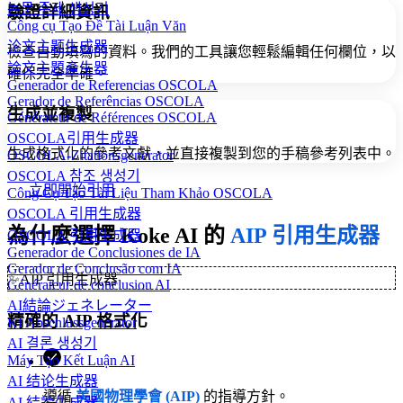
논문 주제 생성기
驗證詳細資訊
Công cụ Tạo Đề Tài Luận Văn
论文主题生成器
檢查自動填寫的資料。我們的工具讓您輕鬆編輯任何欄位，以
論文主題產生器
確保完全準確。
Generador de Referencias OSCOLA
Gerador de Referências OSCOLA
生成並複製
Générateur de Références OSCOLA
OSCOLA引用生成器
生成格式化的參考文獻，並直接複製到您的手稿參考列表中。
OSCOLA-Zitationsgenerator
OSCOLA 참조 생성기
立即開始引用
Công Cụ Tạo Tài Liệu Tham Khảo OSCOLA
OSCOLA 引用生成器
為什麼選擇 Koke AI 的
AIP 引用生成器
OSCOLA 引用生成器
Generador de Conclusiones de IA
Gerador de Conclusão com IA
✨
AIP 引用生成器
Générateur de conclusion AI
AI結論ジェネレーター
精確的 AIP 格式化
KI Abschlussgenerator
AI 결론 생성기
Máy Tạo Kết Luận AI
AI 结论生成器
遵循
美國物理學會 (AIP)
的指導方針。
AI 結論生成器