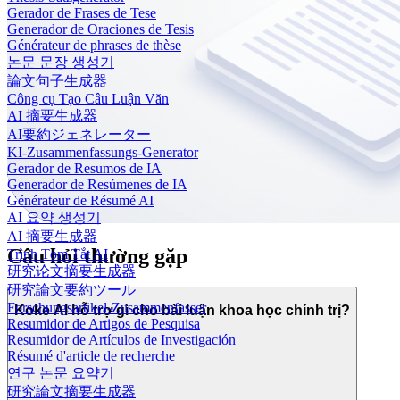
Gerador de Frases de Tese
Generador de Oraciones de Tesis
Générateur de phrases de thèse
논문 문장 생성기
論文句子生成器
Công cụ Tạo Câu Luận Văn
AI 摘要生成器
AI要約ジェネレーター
KI-Zusammenfassungs-Generator
Gerador de Resumos de IA
Generador de Resúmenes de IA
Générateur de Résumé AI
AI 요약 생성기
AI 摘要生成器
Câu hỏi thường gặp
Trình Tóm Tắt AI
研究论文摘要生成器
研究論文要約ツール
Forschungsartikel-Zusammenfasser
Koke AI hỗ trợ gì cho bài luận khoa học chính trị?
Resumidor de Artigos de Pesquisa
Resumidor de Artículos de Investigación
Résumé d'article de recherche
연구 논문 요약기
研究論文摘要生成器