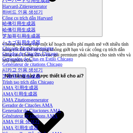
ハーバード引用生成器
Harvard-Zitiergenerator
하버드 인용 생성기
Công cụ trích dẫn Harvard
哈佛引用生成器
哈佛引用生成器
芝加哥引用生成器
シカゴ引用生成器
Chúng tôi cung cấp một kế hoạch miễn phí mạnh mẽ với nhiều tính
Chicago-Zitationsgenerator
năng cốt lõi. Để sử dụng không giới hạn và các công cụ trích dẫn
Gerador de Citações Chicago
nâng cao, chúng tôi có các gói premium phải chăng cho sinh viên và
Generador de Citas en Estilo Chicago
nhà nghiên cứu.
Générateur de citations Chicago
시카고 인용 생성기
Nền tảng này được thiết kế cho ai?
芝加哥引用生成器
Trình tạo trích dẫn Chicago
AMA 引用生成器
AMA引用生成器
AMA Zitationsgenerator
Gerador de Citações AMA
Generador de Citaciones AMA
Générateur de citations AMA
AMA 인용 생성기
AMA 引用生成器