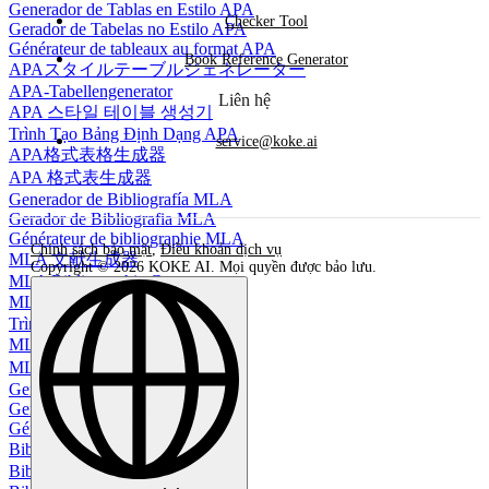
Generador de Tablas en Estilo APA
Checker Tool
Gerador de Tabelas no Estilo APA
Générateur de tableaux au format APA
Book Reference Generator
APAスタイルテーブルジェネレーター
APA-Tabellengenerator
Liên hệ
APA 스타일 테이블 생성기
Trình Tạo Bảng Định Dạng APA
service@koke.ai
APA格式表格生成器
APA 格式表生成器
Generador de Bibliografía MLA
Gerador de Bibliografia MLA
Générateur de bibliographie MLA
Chính sách bảo mật
,
Điều khoản dịch vụ
MLA 文献生成器
Copyright © 2026 KOKE AI. Mọi quyền được bảo lưu.
MLA Bibliographie Generator
MLA 참고문헌 생성기
Trình tạo Thư mục MLA
MLA参考书目生成器
MLA 參考文獻生成器
Generador de Citas BibTeX
Gerador de Citações BibTeX
Générateur de citations BibTeX
BibTeX引用生成器
BibTeX-Zitationsgenerator