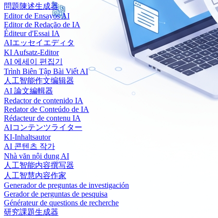
問題陳述生成器
Editor de Ensayos AI
Editor de Redação de IA
Éditeur d'Essai IA
AIエッセイエディタ
KI Aufsatz-Editor
AI 에세이 편집기
Trình Biên Tập Bài Viết AI
人工智能作文编辑器
AI 論文編輯器
Redactor de contenido IA
Redator de Conteúdo de IA
Rédacteur de contenu IA
AIコンテンツライター
KI-Inhaltsautor
AI 콘텐츠 작가
Nhà văn nội dung AI
人工智能内容撰写器
人工智慧內容作家
Generador de preguntas de investigación
Gerador de perguntas de pesquisa
Générateur de questions de recherche
研究課題生成器