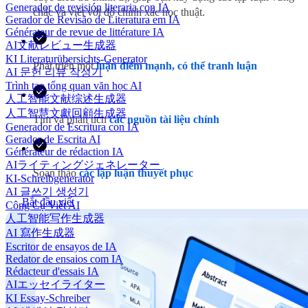
Generador de revisión literaria con IA
chắc và viết với độ chính xác học thuật.
Gerador de Revisão de Literatura em IA
Générateur de revue de littérature IA
AI文献レビュー生成器
KI Literaturübersichts-Generator
Phát triển một
luận điểm mạnh, có thể tranh luận
AI 문헌 리뷰 작성기
Trình tạo tổng quan văn học AI
人工智能文献综述生成器
人工智慧文獻回顧生成器
Tìm và phân tích
các nguồn tài liệu chính
Generador de Escritura con IA
Gerador de Escrita AI
Générateur de rédaction IA
AIライティングジェネレーター
Soạn thảo
các lập luận thuyết phục
KI-Schreibgenerator
AI 글쓰기 생성기
Bắt đầu viết
Công Cụ Viết AI
人工智能写作生成器
AI 寫作生成器
Escritor de ensayos de IA
Redator de ensaios com IA
Rédacteur d'essais IA
AIエッセイライター
KI Essay-Schreiber