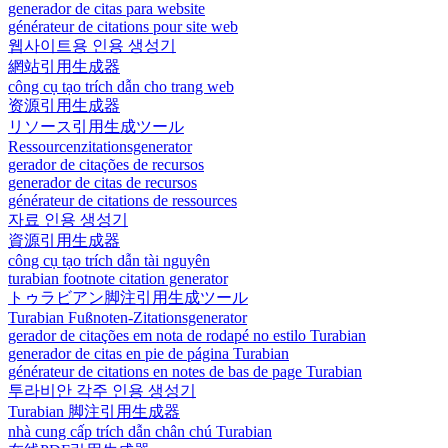
generador de citas para website
générateur de citations pour site web
웹사이트용 인용 생성기
網站引用生成器
công cụ tạo trích dẫn cho trang web
资源引用生成器
リソース引用生成ツール
Ressourcenzitationsgenerator
gerador de citações de recursos
generador de citas de recursos
générateur de citations de ressources
자료 인용 생성기
資源引用生成器
công cụ tạo trích dẫn tài nguyên
turabian footnote citation generator
トゥラビアン脚注引用生成ツール
Turabian Fußnoten-Zitationsgenerator
gerador de citações em nota de rodapé no estilo Turabian
generador de citas en pie de página Turabian
générateur de citations en notes de bas de page Turabian
투라비안 각주 인용 생성기
Turabian 脚注引用生成器
nhà cung cấp trích dẫn chân chú Turabian