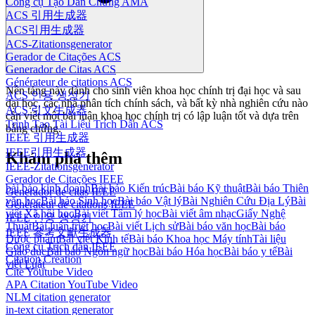
Công cụ Tạo Dẫn Chứng AMA
ACS 引用生成器
ACS引用生成器
ACS-Zitationsgenerator
Gerador de Citações ACS
Generador de Citas ACS
Générateur de citations ACS
Nền tảng này dành cho sinh viên khoa học chính trị đại học và sau
ACS 인용 생성기
đại học, các nhà phân tích chính sách, và bất kỳ nhà nghiên cứu nào
ACS 引文生成器
cần viết một bài luận khoa học chính trị có lập luận tốt và dựa trên
Trình Tạo Tài Liệu Trích Dẫn ACS
bằng chứng.
IEEE 引用生成器
IEEE引用生成器
Khám phá thêm
IEEE-Zitationsgenerator
Gerador de Citações IEEE
bài báo kinh doanh
Bài báo Kiến trúc
Bài báo Kỹ thuật
Bài báo Thiên
Generador de citas IEEE
văn học
Bài báo Sinh học
Bài báo Vật lý
Bài Nghiên Cứu Địa Lý
Bài
Générateur de citations IEEE
viết Xã hội học
Bài viết Tâm lý học
Bài viết âm nhạc
Giấy Nghệ
IEEE 인용 생성기
Thuật
Bài luận triết học
Bài viết Lịch sử
Bài báo văn học
Bài báo
IEEE 參考文獻生成器
Dược phẩm
Bài viết Kinh tế
Bài báo Khoa học Máy tính
Tài liệu
Công cụ Trích dẫn IEEE
Giáo dục
Bài báo Ngôn ngữ học
Bài báo Hóa học
Bài báo y tế
Bài
Citation Creation
viết Luật
Cite Youtube Video
APA Citation YouTube Video
NLM citation generator
in-text citation generator