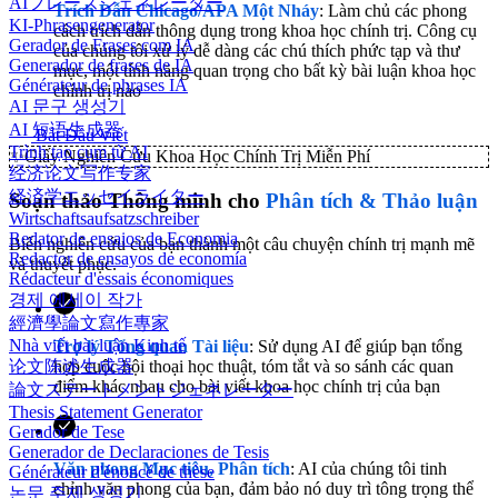
AIフレーズジェネレーター
Trích Dẫn Chicago/APA Một Nháy
: Làm chủ các phong
KI-Phrasengenerator
cách trích dẫn thông dụng trong khoa học chính trị. Công cụ
Gerador de Frases com IA
của chúng tôi xử lý dễ dàng các chú thích phức tạp và thư
Generador de frases de IA
mục, một tính năng quan trọng cho bất kỳ bài luận khoa học
Générateur de phrases IA
chính trị nào
AI 문구 생성기
AI 短语生成器
Bắt Đầu Viết
Trình tạo cụm từ AI
✨
Giấy Nghiên Cứu Khoa Học Chính Trị Miễn Phí
经济论文写作专家
経済学エッセイライター
Soạn thảo Thông minh cho
Phân tích & Thảo luận
Wirtschaftsaufsatzschreiber
Redator de ensaios de Economia
Biến nghiên cứu của bạn thành một câu chuyện chính trị mạnh mẽ
Redactor de ensayos de economía
và thuyết phục.
Rédacteur d'essais économiques
경제 에세이 작가
經濟學論文寫作專家
Nhà viết bài luận Kinh tế
Trợ lý Tổng quan Tài liệu
: Sử dụng AI để giúp bạn tổng
hợp cuộc hội thoại học thuật, tóm tắt và so sánh các quan
论文陈述生成器
điểm khác nhau cho bài viết khoa học chính trị của bạn
論文ステートメントジェネレーター
Thesis Statement Generator
Gerador de Tese
Generador de Declaraciones de Tesis
Văn phong Mục tiêu, Phân tích
: AI của chúng tôi tinh
Générateur d'énoncé de thèse
chỉnh văn phong của bạn, đảm bảo nó duy trì tông trọng thể
논문 주제 생성기