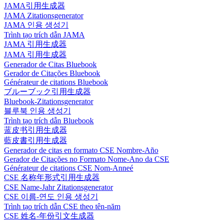
JAMA引用生成器
JAMA Zitationsgenerator
JAMA 인용 생성기
Trình tạo trích dẫn JAMA
JAMA 引用生成器
JAMA 引用生成器
Generador de Citas Bluebook
Gerador de Citações Bluebook
Générateur de citations Bluebook
ブルーブック引用生成器
Bluebook-Zitationsgenerator
블루북 인용 생성기
Trình tạo trích dẫn Bluebook
蓝皮书引用生成器
藍皮書引用生成器
Generador de citas en formato CSE Nombre-Año
Gerador de Citações no Formato Nome-Ano da CSE
Générateur de citations CSE Nom-Anneé
CSE 名称年形式引用生成器
CSE Name-Jahr Zitationsgenerator
CSE 이름-연도 인용 생성기
Trình tạo trích dẫn CSE theo tên-năm
CSE 姓名-年份引文生成器