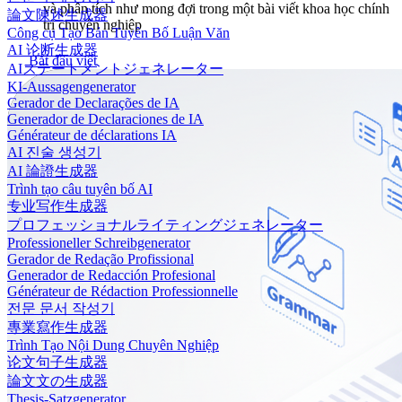
và phân tích như mong đợi trong một bài viết khoa học chính
論文陳述生成器
trị chuyên nghiệp
Công cụ Tạo Bản Tuyên Bố Luận Văn
AI 论断生成器
Bắt đầu viết
AIステートメントジェネレーター
KI-Aussagengenerator
Gerador de Declarações de IA
Generador de Declaraciones de IA
Générateur de déclarations IA
AI 진술 생성기
AI 論證生成器
Trình tạo câu tuyên bố AI
专业写作生成器
プロフェッショナルライティングジェネレーター
Professioneller Schreibgenerator
Gerador de Redação Profissional
Generador de Redacción Profesional
Générateur de Rédaction Professionnelle
전문 문서 작성기
專業寫作生成器
Trình Tạo Nội Dung Chuyên Nghiệp
论文句子生成器
論文文の生成器
Thesis-Satzgenerator