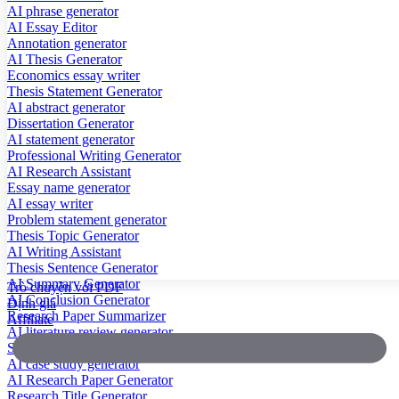
AI phrase generator
AI Essay Editor
Annotation generator
AI Thesis Generator
Economics essay writer
Thesis Statement Generator
AI abstract generator
Dissertation Generator
AI statement generator
Professional Writing Generator
AI Research Assistant
Essay name generator
AI essay writer
Problem statement generator
Thesis Topic Generator
AI Writing Assistant
Thesis Sentence Generator
AI Summary Generator
Trò chuyện với PDF
AI Conclusion Generator
Định giá
Research Paper Summarizer
Affiliate
AI literature review generator
Scientific Paper Summarizer
AI case study generator
AI Research Paper Generator
Research Title Generator