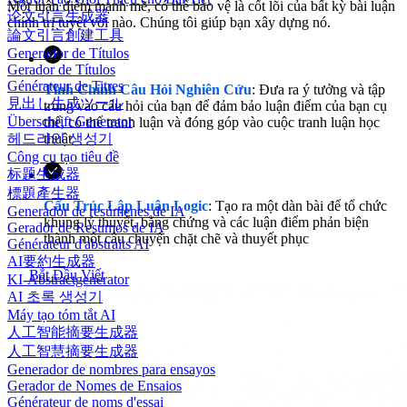
Một luận điểm mạnh mẽ, có thể bảo vệ là cốt lõi của bất kỳ bài luận
论文引言生成器
chính trị tuyệt vời nào. Chúng tôi giúp bạn xây dựng nó.
論文引言創建工具
Generador de Títulos
Gerador de Títulos
Générateur de Titres
Tinh Chỉnh Câu Hỏi Nghiên Cứu
: Đưa ra ý tưởng và tập
見出し生成ツール
trung vào câu hỏi của bạn để đảm bảo luận điểm của bạn cụ
Überschrift Generator
thể, có thể tranh luận và đóng góp vào cuộc tranh luận học
thuật
헤드라인 생성기
Công cụ tạo tiêu đề
标题生成器
標題產生器
Cấu Trúc Lập Luận Logic
: Tạo ra một dàn bài để tổ chức
Generador de resúmenes de IA
khung lý thuyết, bằng chứng và các luận điểm phản biện
Gerador de Resumos de IA
thành một câu chuyện chặt chẽ và thuyết phục
Générateur d'abstraits AI
AI要約生成器
Bắt Đầu Viết
KI-Abstractgenerator
AI 초록 생성기
Máy tạo tóm tắt AI
人工智能摘要生成器
人工智慧摘要生成器
Generador de nombres para ensayos
Gerador de Nomes de Ensaios
Générateur de noms d'essai