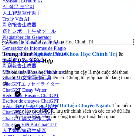
Assistant Écriture IA
AI 작문 도우미
人工智慧寫作助手
Trợ lý Viết AI
剽窃报告生成器
盗作レポート生成ツール
Plagiatsbericht-Generator
✨
Công Cụ Tạo Bài Luận Khoa Học Chính Trị
Gerador de Relatório de Plágio
Generador de Informes de Plagio
Trung Tâm
Nghiên Cứu Khoa Học Chính Trị
&
Générateur de Rapport de Plagiat
표절 보고서 생성기
Trích Dẫn Tích Hợp
剽竊報告生成器
Công cụ tạo Báo cáo Plagiarism
Một bài luận khoa học chính trị đáng tin cậy là một cuộc đối thoại
ChatGPT 文章写作工具
với các tài liệu học thuật hiện có. Chúng tôi giúp bạn dễ dàng tham
gia.
ChatGPTエッセイライター
ChatGPT Essay Writer
Redator de Ensaios ChatGPT
Escritor de ensayos ChatGPT
Truy Cập Các Cơ Sở Dữ Liệu Chuyên Ngành
: Tìm kiếm
Rédacteur d'essais ChatGPT
ngay lập tức JSTOR, lưu trữ chính sách và các cơ sở dữ liệu
ChatGPT 에세이 작성기
thiết yếu khác cho các công trình học thuật liên quan
ChatGPT 論文寫作工具
Công Cụ Viết Bài ChatGPT
人工智能短语生成器