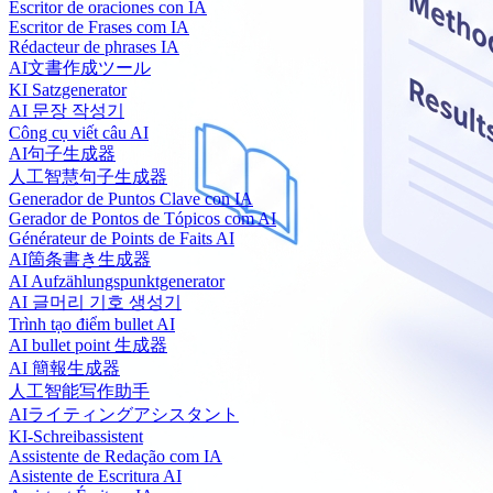
Escritor de oraciones con IA
Escritor de Frases com IA
Rédacteur de phrases IA
AI文書作成ツール
KI Satzgenerator
AI 문장 작성기
Công cụ viết câu AI
AI句子生成器
人工智慧句子生成器
Generador de Puntos Clave con IA
Gerador de Pontos de Tópicos com AI
Générateur de Points de Faits AI
AI箇条書き生成器
AI Aufzählungspunktgenerator
AI 글머리 기호 생성기
Trình tạo điểm bullet AI
AI bullet point 生成器
AI 簡報生成器
人工智能写作助手
AIライティングアシスタント
KI-Schreibassistent
Assistente de Redação com IA
Asistente de Escritura AI