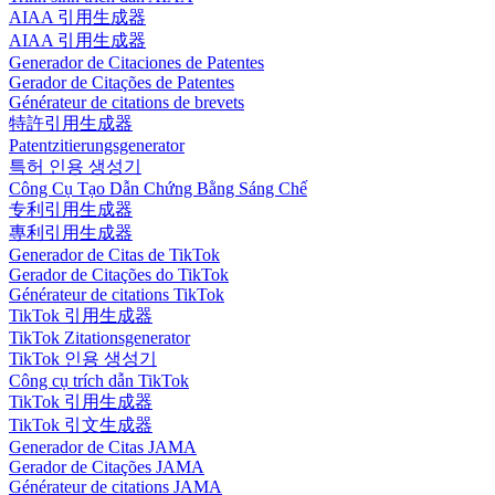
AIAA 引用生成器
AIAA 引用生成器
Generador de Citaciones de Patentes
Gerador de Citações de Patentes
Générateur de citations de brevets
特許引用生成器
Patentzitierungsgenerator
특허 인용 생성기
Công Cụ Tạo Dẫn Chứng Bằng Sáng Chế
专利引用生成器
專利引用生成器
Generador de Citas de TikTok
Gerador de Citações do TikTok
Générateur de citations TikTok
TikTok 引用生成器
TikTok Zitationsgenerator
TikTok 인용 생성기
Công cụ trích dẫn TikTok
TikTok 引用生成器
TikTok 引文生成器
Generador de Citas JAMA
Gerador de Citações JAMA
Générateur de citations JAMA