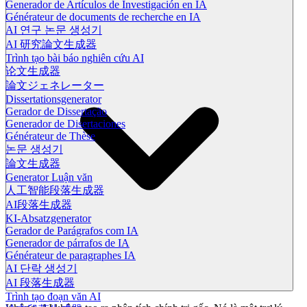
Generador de Artículos de Investigación en IA
Générateur de documents de recherche en IA
AI 연구 논문 생성기
AI 研究論文生成器
Trình tạo bài báo nghiên cứu AI
论文生成器
論文ジェネレーター
Dissertationsgenerator
Gerador de Dissertação
Generador de Disertaciones
Générateur de Thèse
논문 생성기
論文生成器
Generator Luận văn
人工智能段落生成器
AI段落生成器
KI-Absatzgenerator
Gerador de Parágrafos com IA
Generador de párrafos de IA
Générateur de paragraphes IA
AI 단락 생성기
AI 段落生成器
Trình tạo đoạn văn AI