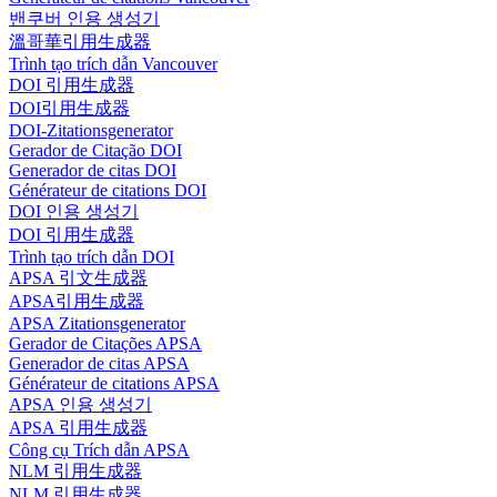
밴쿠버 인용 생성기
溫哥華引用生成器
Trình tạo trích dẫn Vancouver
DOI 引用生成器
DOI引用生成器
DOI-Zitationsgenerator
Gerador de Citação DOI
Generador de citas DOI
Générateur de citations DOI
DOI 인용 생성기
DOI 引用生成器
Trình tạo trích dẫn DOI
APSA 引文生成器
APSA引用生成器
APSA Zitationsgenerator
Gerador de Citações APSA
Generador de citas APSA
Générateur de citations APSA
APSA 인용 생성기
APSA 引用生成器
Công cụ Trích dẫn APSA
NLM 引用生成器
NLM 引用生成器