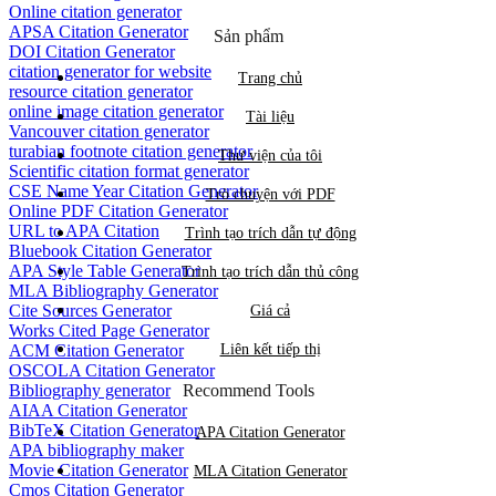
Online citation generator
APSA Citation Generator
Sản phẩm
DOI Citation Generator
citation generator for website
Trang chủ
resource citation generator
online image citation generator
Tài liệu
Vancouver citation generator
turabian footnote citation generator
Thư viện của tôi
Scientific citation format generator
CSE Name Year Citation Generator
Trò chuyện với PDF
Online PDF Citation Generator
URL to APA Citation
Trình tạo trích dẫn tự động
Bluebook Citation Generator
APA Style Table Generator
Trình tạo trích dẫn thủ công
MLA Bibliography Generator
Cite Sources Generator
Giá cả
Works Cited Page Generator
ACM Citation Generator
Liên kết tiếp thị
OSCOLA Citation Generator
Bibliography generator
Recommend Tools
AIAA Citation Generator
BibTeX Citation Generator
APA Citation Generator
APA bibliography maker
Movie Citation Generator
MLA Citation Generator
Cmos Citation Generator