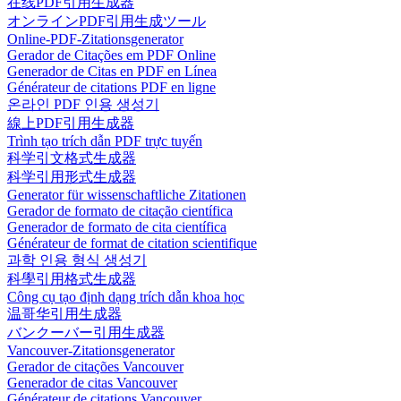
在线PDF引用生成器
オンラインPDF引用生成ツール
Online-PDF-Zitationsgenerator
Gerador de Citações em PDF Online
Generador de Citas en PDF en Línea
Générateur de citations PDF en ligne
온라인 PDF 인용 생성기
線上PDF引用生成器
Trình tạo trích dẫn PDF trực tuyến
科学引文格式生成器
科学引用形式生成器
Generator für wissenschaftliche Zitationen
Gerador de formato de citação científica
Generador de formato de cita científica
Générateur de format de citation scientifique
과학 인용 형식 생성기
科學引用格式生成器
Công cụ tạo định dạng trích dẫn khoa học
温哥华引用生成器
バンクーバー引用生成器
Vancouver-Zitationsgenerator
Gerador de citações Vancouver
Generador de citas Vancouver
Générateur de citations Vancouver