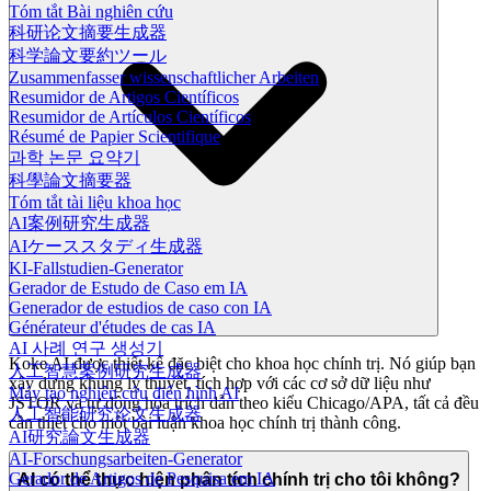
Tóm tắt Bài nghiên cứu
科研论文摘要生成器
科学論文要約ツール
Zusammenfasser wissenschaftlicher Arbeiten
Resumidor de Artigos Científicos
Resumidor de Artículos Científicos
Résumé de Papier Scientifique
과학 논문 요약기
科學論文摘要器
Tóm tắt tài liệu khoa học
AI案例研究生成器
AIケーススタディ生成器
KI-Fallstudien-Generator
Gerador de Estudo de Caso em IA
Generador de estudios de caso con IA
Générateur d'études de cas IA
AI 사례 연구 생성기
Koke AI được thiết kế đặc biệt cho khoa học chính trị. Nó giúp bạn
人工智慧案例研究生成器
xây dựng khung lý thuyết, tích hợp với các cơ sở dữ liệu như
Máy tạo nghiên cứu điển hình AI
JSTOR và tự động hóa trích dẫn theo kiểu Chicago/APA, tất cả đều
人工智能研究论文生成器
cần thiết cho một bài luận khoa học chính trị thành công.
AI研究論文生成器
AI-Forschungsarbeiten-Generator
Gerador de Artigos de Pesquisa em IA
AI có thể thực hiện phân tích chính trị cho tôi không?