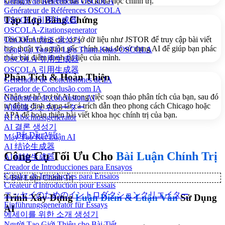
khung lý thuyết cho bài viết khoa học chính trị.
Gerador de Referências OSCOLA
Générateur de Références OSCOLA
Tập Hợp Bằng Chứng
OSCOLA引用生成器
OSCOLA-Zitationsgenerator
OSCOLA 참조 생성기
Tìm kiếm trong các cơ sở dữ liệu như JSTOR để truy cập bài viết
học thuật và nguồn gốc chính, sau đó sử dụng AI để giúp bạn phác
Công Cụ Tạo Tài Liệu Tham Khảo OSCOLA
thảo bài điểm danh tài liệu của mình.
OSCOLA 引用生成器
OSCOLA 引用生成器
Phân Tích & Hoàn Thiện
Generador de Conclusiones de IA
Gerador de Conclusão com IA
Nhận sự hỗ trợ từ AI trong việc soạn thảo phân tích của bạn, sau đó
Générateur de conclusion AI
tự động định dạng tất cả trích dẫn theo phong cách Chicago hoặc
AI結論ジェネレーター
APA để hoàn thiện bài viết khoa học chính trị của bạn.
KI Abschlussgenerator
AI 결론 생성기
Bắt Đầu Viết
Máy Tạo Kết Luận AI
AI 结论生成器
Công Cụ Tối Ưu Cho
Bài Luận Chính Trị
AI 結論生成器
Creador de Introducciones para Ensayos
Criador de Introduções para Ensaios
✨
Bài Luận Chính Trị
Créateur d'Introduction pour Essais
エッセイのためのイントロダクションクリエイター
Trình Xây Dựng
Luận Điểm & Luận Văn
Sử Dụng
Einführungsgenerator für Essays
AI
에세이를 위한 소개 생성기
Người Tạo Giới Thiệu cho Bài Tiết