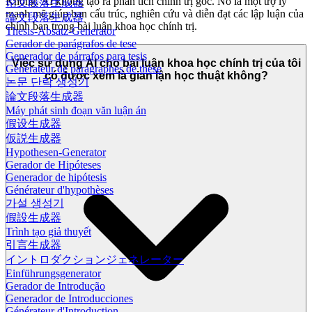
Không. AI không tạo ra phân tích chính trị gốc. Nó là một trợ lý
论文段落生成器
mạnh mẽ giúp bạn cấu trúc, nghiên cứu và diễn đạt các lập luận của
論文段落生成器
chính bạn trong bài luận khoa học chính trị.
Thesis-Absatz-Generator
Gerador de parágrafos de tese
Generador de párrafos para tesis
Việc sử dụng AI cho bài luận khoa học chính trị của tôi
Générateur de paragraphes de thèse
có được xem là gian lận học thuật không?
논문 단락 생성기
論文段落生成器
Máy phát sinh đoạn văn luận án
假设生成器
仮説生成器
Hypothesen-Generator
Gerador de Hipóteses
Generador de hipótesis
Générateur d'hypothèses
가설 생성기
假設生成器
Trình tạo giả thuyết
引言生成器
イントロダクションジェネレーター
Einführungsgenerator
Gerador de Introdução
Generador de Introducciones
Générateur d'Introduction