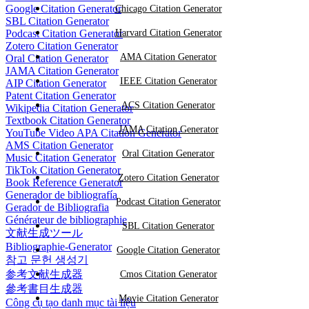
Google Citation Generator
Chicago Citation Generator
SBL Citation Generator
Podcast Citation Generator
Harvard Citation Generator
Zotero Citation Generator
AMA Citation Generator
Oral Citation Generator
JAMA Citation Generator
IEEE Citation Generator
AIP Citation Generator
Patent Citation Generator
ACS Citation Generator
Wikipedia Citation Generator
Textbook Citation Generator
JAMA Citation Generator
YouTube Video APA Citation Generator
AMS Citation Generator
Oral Citation Generator
Music Citation Generator
TikTok Citation Generator
Zotero Citation Generator
Book Reference Generator
Generador de bibliografía
Podcast Citation Generator
Gerador de Bibliografia
Générateur de bibliographie
SBL Citation Generator
文献生成ツール
Bibliographie-Generator
Google Citation Generator
참고 문헌 생성기
参考文献生成器
Cmos Citation Generator
參考書目生成器
Movie Citation Generator
Công cụ tạo danh mục tài liệu