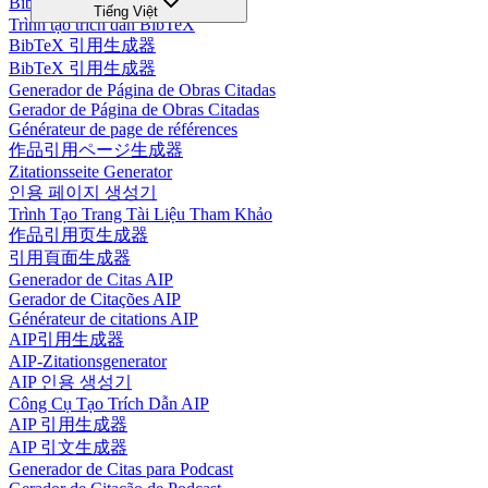
BibTeX 인용 생성기
Tiếng Việt
Trình tạo trích dẫn BibTeX
BibTeX 引用生成器
BibTeX 引用生成器
Generador de Página de Obras Citadas
Gerador de Página de Obras Citadas
Générateur de page de références
作品引用ページ生成器
Zitationsseite Generator
인용 페이지 생성기
Trình Tạo Trang Tài Liệu Tham Khảo
作品引用页生成器
引用頁面生成器
Generador de Citas AIP
Gerador de Citações AIP
Générateur de citations AIP
AIP引用生成器
AIP-Zitationsgenerator
AIP 인용 생성기
Công Cụ Tạo Trích Dẫn AIP
AIP 引用生成器
AIP 引文生成器
Generador de Citas para Podcast