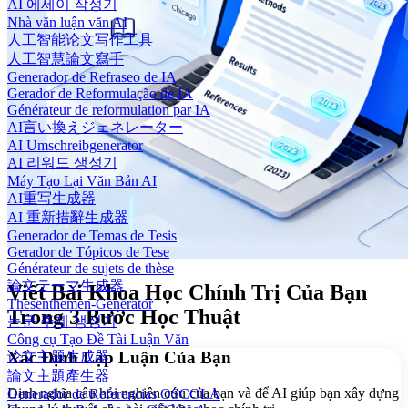
AI 에세이 작성기
Nhà văn luận văn AI
人工智能论文写作工具
人工智慧論文寫手
Generador de Refraseo de IA
Gerador de Reformulação de IA
Générateur de reformulation par IA
AI言い換えジェネレーター
AI Umschreibgenerator
AI 리워드 생성기
Máy Tạo Lại Văn Bản AI
AI重写生成器
AI 重新措辭生成器
Generador de Temas de Tesis
Gerador de Tópicos de Tese
Générateur de sujets de thèse
論文テーマ生成器
Viết Bài Khoa Học Chính Trị Của Bạn
Thesenthemen-Generator
Trong 3 Bước Học Thuật
논문 주제 생성기
Công cụ Tạo Đề Tài Luận Văn
Xác Định Lập Luận Của Bạn
论文主题生成器
論文主題產生器
Định nghĩa câu hỏi nghiên cứu của bạn và để AI giúp bạn xây dựng
Generador de Referencias OSCOLA