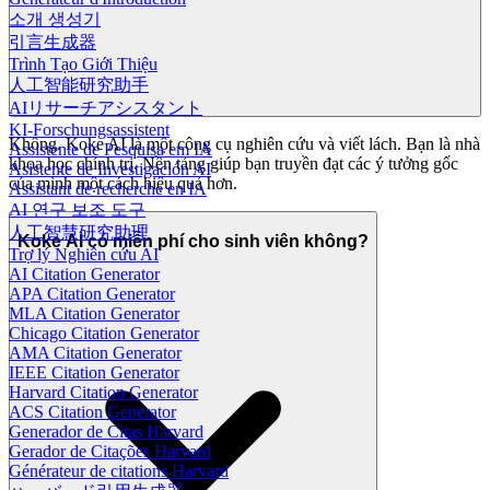
소개 생성기
引言生成器
Trình Tạo Giới Thiệu
人工智能研究助手
AIリサーチアシスタント
KI-Forschungsassistent
Không. Koke AI là một công cụ nghiên cứu và viết lách. Bạn là nhà
Assistente de Pesquisa em IA
khoa học chính trị. Nền tảng giúp bạn truyền đạt các ý tưởng gốc
Asistente de Investigación AI
của mình một cách hiệu quả hơn.
Assistant de recherche en IA
AI 연구 보조 도구
人工智慧研究助理
Koke AI có miễn phí cho sinh viên không?
Trợ lý Nghiên cứu AI
AI Citation Generator
APA Citation Generator
MLA Citation Generator
Chicago Citation Generator
AMA Citation Generator
IEEE Citation Generator
Harvard Citation Generator
ACS Citation Generator
Generador de Citas Harvard
Gerador de Citações Harvard
Générateur de citations Harvard