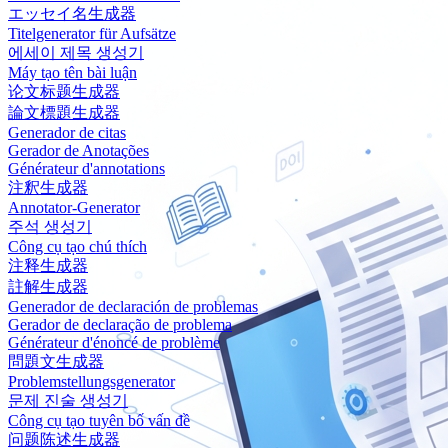
エッセイ名生成器
Titelgenerator für Aufsätze
에세이 제목 생성기
Máy tạo tên bài luận
论文标题生成器
論文標題生成器
Generador de citas
Gerador de Anotações
Générateur d'annotations
注釈生成器
Annotator-Generator
주석 생성기
Công cụ tạo chú thích
注释生成器
註解生成器
Generador de declaración de problemas
Gerador de declaração de problema
Générateur d'énoncé de problème
問題文生成器
Problemstellungsgenerator
문제 진술 생성기
Công cụ tạo tuyên bố vấn đề
问题陈述生成器