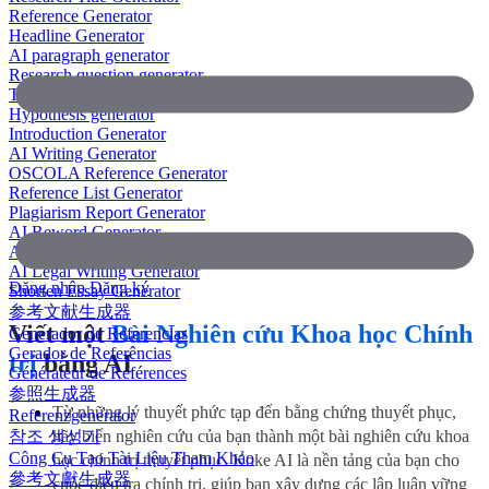
Reference Generator
Headline Generator
AI paragraph generator
Research question generator
Thesis paragraph generator
Hypothesis generator
Introduction Generator
AI Writing Generator
OSCOLA Reference Generator
Reference List Generator
Plagiarism Report Generator
AI Reword Generator
AI Bullet Point Generator
AI Legal Writing Generator
Đăng nhập
Đăng ký
Shorten Essay Generator
参考文献生成器
Viết một
Bài Nghiên cứu Khoa học Chính
Generador de Referencias
Gerador de Referências
trị
bằng AI
Générateur de Références
参照生成器
Từ những lý thuyết phức tạp đến bằng chứng thuyết phục,
Referenzgenerator
참조 생성기
hãy biến nghiên cứu của bạn thành một bài nghiên cứu khoa
Công Cụ Tạo Tài Liệu Tham Khảo
học chính trị thuyết phục. Koke AI là nền tảng của bạn cho
參考文獻生成器
cuộc điều tra chính trị, giúp bạn xây dựng các lập luận vững