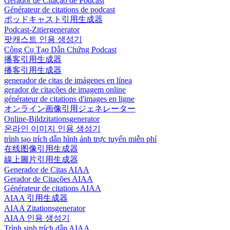
Gerador de Citação de Podcast
Générateur de citations de podcast
ポッドキャスト引用生成器
Podcast-Zitiergenerator
팟캐스트 인용 생성기
Công Cụ Tạo Dẫn Chứng Podcast
播客引用生成器
播客引用生成器
generador de citas de imágenes en línea
gerador de citações de imagem online
générateur de citations d'images en ligne
オンライン画像引用ジェネレーター
Online-Bildzitationsgenerator
온라인 이미지 인용 생성기
trình tạo trích dẫn hình ảnh trực tuyến miễn phí
在线图像引用生成器
線上圖片引用生成器
Generador de Citas AIAA
Gerador de Citações AIAA
Générateur de citations AIAA
AIAA 引用生成器
AIAA Zitationsgenerator
AIAA 인용 생성기
Trình sinh trích dẫn AIAA