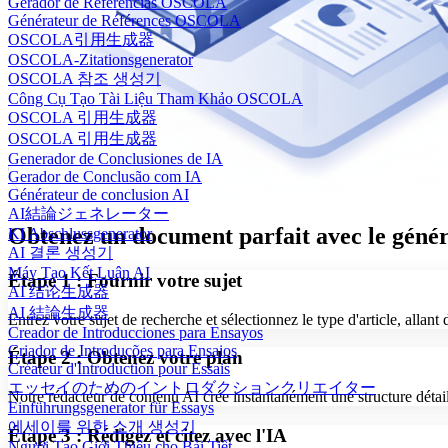
Gerador de Referências OSCOLA
Générateur de Références OSCOLA
OSCOLA引用生成器
OSCOLA-Zitationsgenerator
OSCOLA 참조 생성기
Công Cụ Tạo Tài Liệu Tham Khảo OSCOLA
OSCOLA 引用生成器
OSCOLA 引用生成器
Generador de Conclusiones de IA
Gerador de Conclusão com IA
Générateur de conclusion AI
AI結論ジェネレーター
Obtenez un document parfait avec le génér
KI Abschlussgenerator
AI 결론 생성기
Máy Tạo Kết Luận AI
Étape 1 : Fournir votre sujet
AI 结论生成器
AI 結論生成器
Entrez votre sujet de recherche et sélectionnez le type d'article, allant
Creador de Introducciones para Ensayos
Criador de Introduções para Ensaios
Étape 2 : Obtenez votre plan
Créateur d'Introduction pour Essais
エッセイのためのイントロダクションクリエイター
Notre rédacteur de contenu AI crée instantanément une structure détaill
Einführungsgenerator für Essays
에세이를 위한 소개 생성기
Étape 3 : Rédigez et citez avec l'IA
Người Tạo Giới Thiệu cho Bài Tiết