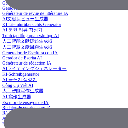
Generador de revisión literaria con IA
Gerador de Revisão de Literatura em IA
Générateur de revue de littérature IA
AI文献レビュー生成器
KI Literaturübersichts-Generator
AI 문헌 리뷰 작성기
Trình tạo tổng quan văn học AI
人工智能文献综述生成器
人工智慧文獻回顧生成器
Generador de Escritura con IA
Gerador de Escrita AI
Générateur de rédaction IA
AIライティングジェネレーター
KI-Schreibgenerator
AI 글쓰기 생성기
Công Cụ Viết AI
人工智能写作生成器
AI 寫作生成器
Escritor de ensayos de IA
Redator de ensaios com IA
Rédacteur d'essais IA
AIエッセイライター
KI Essay-Schreiber