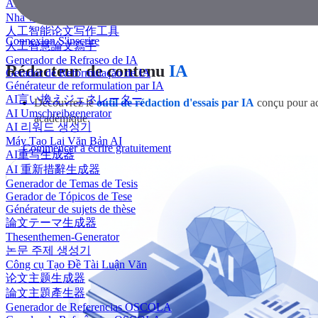
AI 에세이 작성기
Nhà văn luận văn AI
人工智能论文写作工具
Connexion
S'inscrire
人工智慧論文寫手
Generador de Refraseo de IA
Rédacteur de contenu
IA
Gerador de Reformulação de IA
Générateur de reformulation par IA
AI言い換えジェネレーター
Découvrez le
outil de rédaction d'essais par IA
conçu pour ac
AI Umschreibgenerator
académique.
AI 리워드 생성기
Máy Tạo Lại Văn Bản AI
Commencer à écrire gratuitement
AI重写生成器
AI 重新措辭生成器
Generador de Temas de Tesis
Gerador de Tópicos de Tese
Générateur de sujets de thèse
論文テーマ生成器
Thesenthemen-Generator
논문 주제 생성기
Công cụ Tạo Đề Tài Luận Văn
论文主题生成器
論文主題產生器
Generador de Referencias OSCOLA