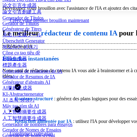
论文引言生成器
Développez votre brouillon avec l'assistance de l'IA et ajoutez des cita
論文引言創建工具
Generador de Títulos
Créez votre premier brouillon maintenant
Gerador de Títulos
Générateur de Titres
Le meilleur
rédacteur de contenu IA
pour 
見出し生成ツール
Überschrift Generator
✨
Rédacteur IA
헤드라인 생성기
Công cụ tạo tiêu đề
Ébauches instantanées
标题生成器
標題產生器
Notre outil de rédaction de contenu IA vous aide à brainstormer et à 
Generador de resúmenes de IA
idées.
Gerador de Resumos de IA
Générateur d'abstraits AI
AI要約生成器
KI-Abstractgenerator
Contenu structuré
: générez des plans logiques pour des essais
AI 초록 생성기
Máy tạo tóm tắt AI
人工智能摘要生成器
人工智慧摘要生成器
Rédaction alimentée par IA
: utilisez l'IA pour développer vos
Generador de nombres para ensayos
Gerador de Nomes de Ensaios
Construisez votre plan
Générateur de noms d'essai