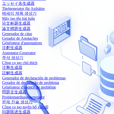
エッセイ名生成器
Titelgenerator für Aufsätze
에세이 제목 생성기
Máy tạo tên bài luận
论文标题生成器
論文標題生成器
Generador de citas
Gerador de Anotações
Générateur d'annotations
注釈生成器
Annotator-Generator
주석 생성기
Công cụ tạo chú thích
注释生成器
註解生成器
Generador de declaración de problemas
Gerador de declaração de problema
Générateur d'énoncé de problème
問題文生成器
Problemstellungsgenerator
문제 진술 생성기
Công cụ tạo tuyên bố vấn đề
问题陈述生成器