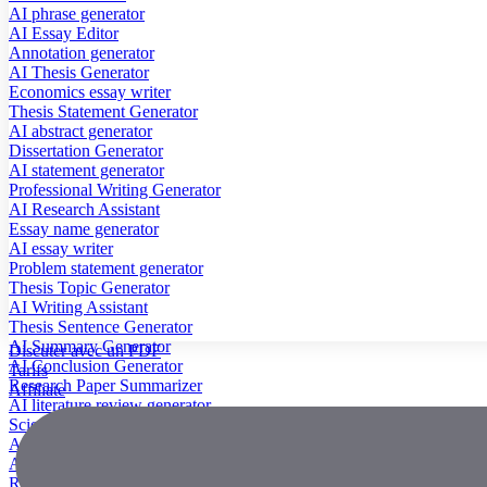
AI phrase generator
AI Essay Editor
Annotation generator
AI Thesis Generator
Economics essay writer
Thesis Statement Generator
AI abstract generator
Dissertation Generator
AI statement generator
Professional Writing Generator
AI Research Assistant
Essay name generator
AI essay writer
Problem statement generator
Thesis Topic Generator
AI Writing Assistant
Thesis Sentence Generator
AI Summary Generator
Discuter avec un PDF
AI Conclusion Generator
Tarifs
Research Paper Summarizer
Affiliate
AI literature review generator
Scientific Paper Summarizer
AI case study generator
AI Research Paper Generator
Research Title Generator