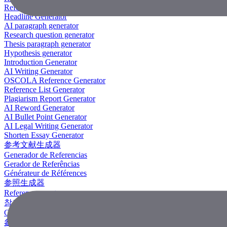
Reference Generator
Headline Generator
AI paragraph generator
Research question generator
Thesis paragraph generator
Hypothesis generator
Introduction Generator
AI Writing Generator
OSCOLA Reference Generator
Reference List Generator
Plagiarism Report Generator
AI Reword Generator
AI Bullet Point Generator
AI Legal Writing Generator
Shorten Essay Generator
参考文献生成器
Generador de Referencias
Gerador de Referências
Générateur de Références
参照生成器
Referenzgenerator
참조 생성기
Công Cụ Tạo Tài Liệu Tham Khảo
參考文獻生成器