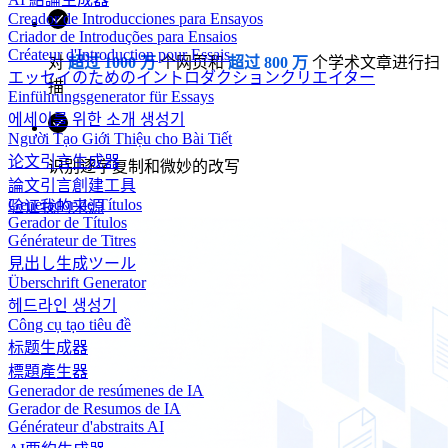
Creador de Introducciones para Ensayos
Criador de Introduções para Ensaios
Créateur d'Introduction pour Essais
对
超过 1000 万
个网页和
超过 800 万
个学术文章进行扫
エッセイのためのイントロダクションクリエイター
描
Einführungsgenerator für Essays
에세이를 위한 소개 생성기
Người Tạo Giới Thiệu cho Bài Tiết
论文引言生成器
识别逐字复制和微妙的改写
論文引言創建工具
Generador de Títulos
验证我的来源
Gerador de Títulos
Générateur de Titres
見出し生成ツール
Überschrift Generator
헤드라인 생성기
Công cụ tạo tiêu đề
标题生成器
標題產生器
Generador de resúmenes de IA
Gerador de Resumos de IA
Générateur d'abstraits AI