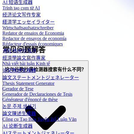
AI 短语生成器
Trình tạo cụm từ AI
经济论文写作专家
経済学エッセイライター
Wirtschaftsaufsatzschreiber
Redator de ensaios de Economia
Redactor de ensayos de economía
Rédacteur d'essais économiques
常见问题解答
경제 에세이 작가
經濟學論文寫作專家
Nhà viết bài luận Kinh tế
这与谷歌抄袭检测器搜索有什么不同？
论文陈述生成器
論文ステートメントジェネレーター
Thesis Statement Generator
Gerador de Tese
Generador de Declaraciones de Tesis
Générateur d'énoncé de thèse
논문 주제 생성기
論文陳述生成器
Công cụ Tạo Bản Tuyên Bố Luận Văn
AI 论断生成器
AIステートメントジェネレーター