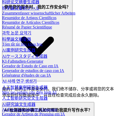
科研论文摘要生成器
使用您的服务时，我的工作安全吗？
科学論文要約ツール
Zusammenfasser wissenschaftlicher Arbeiten
Resumidor de Artigos Científicos
Resumidor de Artículos Científicos
Résumé de Papier Scientifique
과학 논문 요약기
科學論文摘要器
Tóm tắt tài liệu khoa học
AI案例研究生成器
AIケーススタディ生成器
KI-Fallstudien-Generator
Gerador de Estudo de Caso em IA
Generador de estudios de caso con IA
Générateur d'études de cas IA
AI 사례 연구 생성기
人工智慧案例研究生成器
是的，您的工作是安全的。我们绝不储存、分享或将您的文本
Máy tạo nghiên cứu điển hình AI
添加到任何数据库中，并且在检查完成后会永久删除。
人工智能研究论文生成器
AI研究論文生成器
AI-Forschungsarbeiten-Generator
AI 检测器和抄袭工具如何帮助我提升写作水平？
Gerador de Artigos de Pesquisa em IA