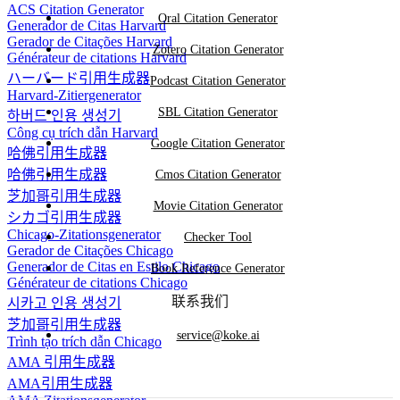
ACS Citation Generator
Oral Citation Generator
Generador de Citas Harvard
Gerador de Citações Harvard
Zotero Citation Generator
Générateur de citations Harvard
ハーバード引用生成器
Podcast Citation Generator
Harvard-Zitiergenerator
SBL Citation Generator
하버드 인용 생성기
Công cụ trích dẫn Harvard
Google Citation Generator
哈佛引用生成器
哈佛引用生成器
Cmos Citation Generator
芝加哥引用生成器
Movie Citation Generator
シカゴ引用生成器
Chicago-Zitationsgenerator
Checker Tool
Gerador de Citações Chicago
Generador de Citas en Estilo Chicago
Book Reference Generator
Générateur de citations Chicago
联系我们
시카고 인용 생성기
芝加哥引用生成器
service@koke.ai
Trình tạo trích dẫn Chicago
AMA 引用生成器
AMA引用生成器