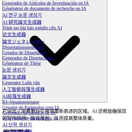
Generador de Artículos de Investigación en IA
Générateur de documents de recherche en IA
AI 연구 논문 생성기
AI 研究論文生成器
Trình tạo bài báo nghiên cứu AI
论文生成器
論文ジェネレーター
Dissertationsgenerator
Gerador de Dissertação
Generador de Disertaciones
Générateur de Thèse
논문 생성기
論文生成器
Generator Luận văn
人工智能段落生成器
AI段落生成器
KI-Absatzgenerator
Gerador de Parágrafos com IA
它突出了需要更好引用或重新表述的区域。AI 还帮助确保您
Generador de párrafos de IA
Générateur de paragraphes IA
的写作风格一致且原创，从而提高整体质量。
AI 단락 생성기
AI 段落生成器