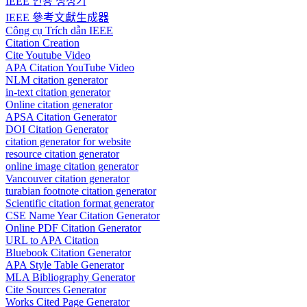
IEEE 인용 생성기
IEEE 參考文獻生成器
Công cụ Trích dẫn IEEE
Citation Creation
Cite Youtube Video
APA Citation YouTube Video
NLM citation generator
in-text citation generator
Online citation generator
APSA Citation Generator
DOI Citation Generator
citation generator for website
resource citation generator
online image citation generator
Vancouver citation generator
turabian footnote citation generator
Scientific citation format generator
CSE Name Year Citation Generator
Online PDF Citation Generator
URL to APA Citation
Bluebook Citation Generator
APA Style Table Generator
MLA Bibliography Generator
Cite Sources Generator
Works Cited Page Generator