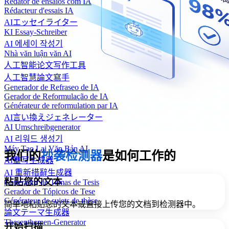
Redator de ensaios com IA
Rédacteur d'essais IA
AIエッセイライター
KI Essay-Schreiber
AI 에세이 작성기
Nhà văn luận văn AI
人工智能论文写作工具
人工智慧論文寫手
Generador de Refraseo de IA
Gerador de Reformulação de IA
Générateur de reformulation par IA
AI言い換えジェネレーター
AI Umschreibgenerator
AI 리워드 생성기
Máy Tạo Lại Văn Bản AI
我们的
抄袭检测器
是如何工作的
AI重写生成器
AI 重新措辭生成器
粘贴您的文本
Generador de Temas de Tesis
Gerador de Tópicos de Tese
Générateur de sujets de thèse
简单地粘贴您的文本或直接上传您的文档到检测器中。
論文テーマ生成器
Thesenthemen-Generator
开始扫描