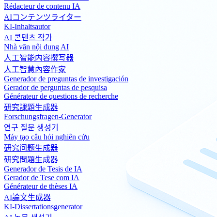
Rédacteur de contenu IA
AIコンテンツライター
KI-Inhaltsautor
AI 콘텐츠 작가
Nhà văn nội dung AI
人工智能内容撰写器
人工智慧內容作家
Generador de preguntas de investigación
Gerador de perguntas de pesquisa
Générateur de questions de recherche
研究課題生成器
Forschungsfragen-Generator
연구 질문 생성기
Máy tạo câu hỏi nghiên cứu
研究问题生成器
研究問題生成器
Generador de Tesis de IA
Gerador de Tese com IA
Générateur de thèses IA
AI論文生成器
KI-Dissertationsgenerator