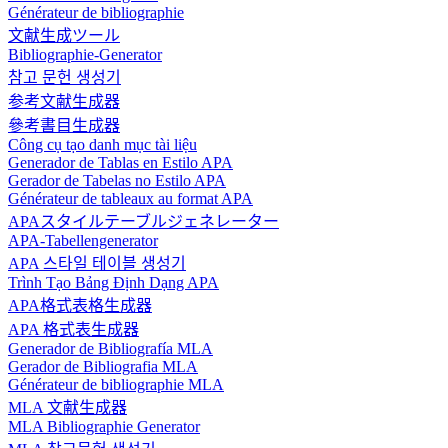
Générateur de bibliographie
文献生成ツール
Bibliographie-Generator
참고 문헌 생성기
参考文献生成器
參考書目生成器
Công cụ tạo danh mục tài liệu
Generador de Tablas en Estilo APA
Gerador de Tabelas no Estilo APA
Générateur de tableaux au format APA
APAスタイルテーブルジェネレーター
APA-Tabellengenerator
APA 스타일 테이블 생성기
Trình Tạo Bảng Định Dạng APA
APA格式表格生成器
APA 格式表生成器
Generador de Bibliografía MLA
Gerador de Bibliografia MLA
Générateur de bibliographie MLA
MLA 文献生成器
MLA Bibliographie Generator