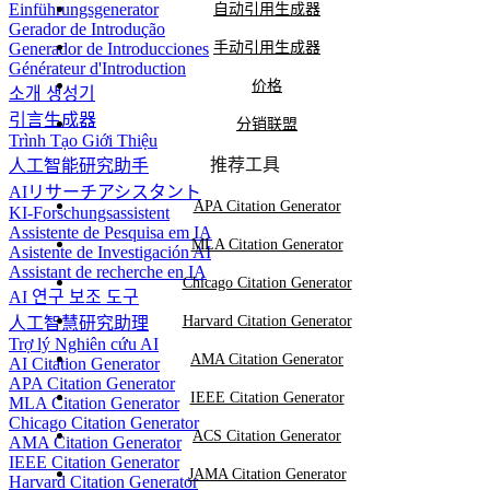
Einführungsgenerator
自动引用生成器
Gerador de Introdução
Generador de Introducciones
手动引用生成器
Générateur d'Introduction
价格
소개 생성기
引言生成器
分销联盟
Trình Tạo Giới Thiệu
推荐工具
人工智能研究助手
AIリサーチアシスタント
APA Citation Generator
KI-Forschungsassistent
Assistente de Pesquisa em IA
MLA Citation Generator
Asistente de Investigación AI
Assistant de recherche en IA
Chicago Citation Generator
AI 연구 보조 도구
Harvard Citation Generator
人工智慧研究助理
Trợ lý Nghiên cứu AI
AMA Citation Generator
AI Citation Generator
APA Citation Generator
IEEE Citation Generator
MLA Citation Generator
Chicago Citation Generator
ACS Citation Generator
AMA Citation Generator
IEEE Citation Generator
JAMA Citation Generator
Harvard Citation Generator