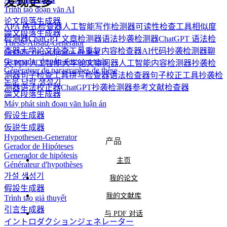
发现更多
Trình tạo đoạn văn AI
论文段落生成器
APA 格式检查器
人工智能写作检测器
可读性检查工具
相似度
論文段落生成器
检测器
ChatGPT 文章检测器
语法抄袭检测器
ChatGPT 语法检
Thesis-Absatz-Generator
查器
大学论文检查工具
重复内容检查器
AI代码抄袭检测器
聊
Gerador de parágrafos de tese
Generador de párrafos para tesis
天 PDF
人工智能大学论文审阅器
人工智能内容检测器
抄袭检
Générateur de paragraphes de thèse
测器
句子检查工具
拼写检查器
语法检查器
句子校正工具
抄袭检
논문 단락 생성기
测器
语法校正器
ChatGPT抄袭检测器
参考文献检查器
論文段落生成器
Máy phát sinh đoạn văn luận án
假设生成器
仮説生成器
Hypothesen-Generator
产品
Gerador de Hipóteses
Generador de hipótesis
主页
Générateur d'hypothèses
가설 생성기
我的论文
假設生成器
我的文献库
Trình tạo giả thuyết
引言生成器
与 PDF 对话
イントロダクションジェネレーター