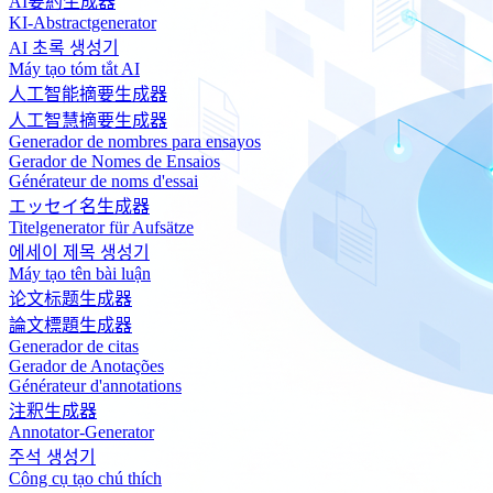
AI要約生成器
KI-Abstractgenerator
AI 초록 생성기
Máy tạo tóm tắt AI
人工智能摘要生成器
人工智慧摘要生成器
Generador de nombres para ensayos
Gerador de Nomes de Ensaios
Générateur de noms d'essai
エッセイ名生成器
Titelgenerator für Aufsätze
에세이 제목 생성기
Máy tạo tên bài luận
论文标题生成器
論文標題生成器
Generador de citas
Gerador de Anotações
Générateur d'annotations
注釈生成器
Annotator-Generator
주석 생성기
Công cụ tạo chú thích