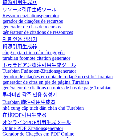
资源引用生成器
リソース引用生成ツール
Ressourcenzitationsgenerator
gerador de citações de recursos
generador de citas de recursos
générateur de citations de ressources
자료 인용 생성기
資源引用生成器
công cụ tạo trích dẫn tài nguyên
turabian footnote citation generator
トゥラビアン脚注引用生成ツール
Turabian Fußnoten-Zitationsgenerator
gerador de citações em nota de rodapé no estilo Turabian
generador de citas en pie de página Turabian
générateur de citations en notes de bas de page Turabian
투라비안 각주 인용 생성기
Turabian 脚注引用生成器
nhà cung cấp trích dẫn chân chú Turabian
在线PDF引用生成器
オンラインPDF引用生成ツール
Online-PDF-Zitationsgenerator
Gerador de Citações em PDF Online