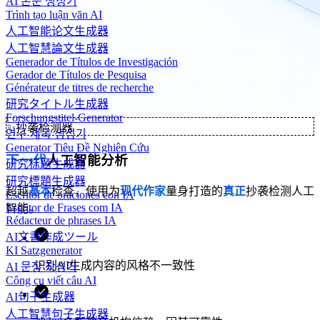
AI 논문 생성기
Trình tạo luận văn AI
人工智能论文生成器
人工智慧論文生成器
Generador de Títulos de Investigación
Gerador de Títulos de Pesquisa
Générateur de titres de recherche
研究タイトル生成器
Forschungstitel-Generator
✨
抄袭检测器
연구 제목 생성기
Generator Tiêu Đề Nghiên Cứu
下一代
人工智能分析
研究标题生成器
研究標題生成器
超越
基本
检查，使用为
现代作家
量身打造的
真正
抄袭检测人工
Escritor de oraciones con IA
Escritor de Frases com IA
智能。
Rédacteur de phrases IA
AI文書作成ツール
KI Satzgenerator
识别AI生成内容的风格不一致性
AI 문장 작성기
Công cụ viết câu AI
AI句子生成器
人工智慧句子生成器