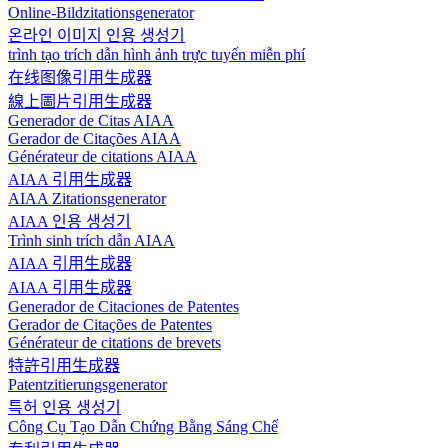
Online-Bildzitationsgenerator
온라인 이미지 인용 생성기
trình tạo trích dẫn hình ảnh trực tuyến miễn phí
在线图像引用生成器
線上圖片引用生成器
Generador de Citas AIAA
Gerador de Citações AIAA
Générateur de citations AIAA
AIAA 引用生成器
AIAA Zitationsgenerator
AIAA 인용 생성기
Trình sinh trích dẫn AIAA
AIAA 引用生成器
AIAA 引用生成器
Generador de Citaciones de Patentes
Gerador de Citações de Patentes
Générateur de citations de brevets
特許引用生成器
Patentzitierungsgenerator
특허 인용 생성기
Công Cụ Tạo Dẫn Chứng Bằng Sáng Chế