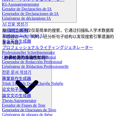
KI-Aussagengenerator
Gerador de Declarações de IA
Generador de Declaraciones de IA
Générateur de déclarations IA
AI 진술 생성기
我们的工具不仅仅是简单的搜索，它通过扫描私人学术数据库
AI 論證生成器
Trình tạo câu tuyên bố AI
来超越这一点。同时，还分析句子结构以发现搜索引擎遗漏的
专业写作生成器
意译内容。
プロフェッショナルライティングジェネレーター
Professioneller Schreibgenerator
Gerador de Redação Profissional
抄袭检测的准确性如何？
Generador de Redacción Profesional
Générateur de Rédaction Professionnelle
전문 문서 작성기
專業寫作生成器
Trình Tạo Nội Dung Chuyên Nghiệp
论文句子生成器
論文文の生成器
Thesis-Satzgenerator
Gerador de Frases de Tese
Generador de Oraciones de Tesis
Générateur de phrases de thèse