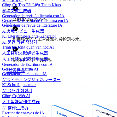
Công Cụ Tạo Tài Liệu Tham Khảo
參考文獻生成器
Generador de revisión literaria con IA
立刻定位匹配文本。
Gerador de Revisão de Literatura em IA
Générateur de revue de littérature IA
AI文献レビュー生成器
KI Literaturübersichts-Generator
利用强大的人工智能和抄袭检测技术。
AI 문헌 리뷰 작성기
Trình tạo tổng quan văn học AI
人工智能文献综述生成器
人工智慧文獻回顧生成器
接收详细易读的报告。
Generador de Escritura con IA
Gerador de Escrita AI
检查抄袭
Générateur de rédaction IA
AIライティングジェネレーター
KI-Schreibgenerator
AI 글쓰기 생성기
Công Cụ Viết AI
人工智能写作生成器
AI 寫作生成器
Escritor de ensayos de IA