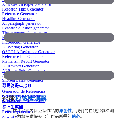
AI Research Paper Generator
Research Title Generator
Reference Generator
Headline Generator
AI paragraph generator
Research question generator
Thesis paragraph generator
Hypothesis generator
Introduction Generator
AI Writing Generator
OSCOLA Reference Generator
Reference List Generator
Plagiarism Report Generator
AI Reword Generator
AI Bullet Point Generator
AI Legal Writing Generator
Shorten Essay Generator
登录
注册
参考文献生成器
Generador de Referencias
Gerador de Referências
智能
抄袭检测器
Générateur de Références
参照生成器
在几秒钟内验证您作品的
原创性
。我们的在线抄袭检测
Referenzgenerator
器为您提供提交最佳作品所需的
信心
。
참조 생성기