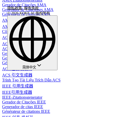
AMA Zitationsgenerator
Gerador de Citações AMA
隐私政策
,
服务条款
Generador de Citaciones AMA
© 2026 KOKE AI 版权所有
Générateur de citations AMA
AMA 인용 생성기
AMA 引用生成器
Công cụ Tạo Dẫn Chứng AMA
ACS 引用生成器
ACS引用生成器
ACS-Zitationsgenerator
Gerador de Citações ACS
Generador de Citas ACS
Générateur de citations ACS
简体中文
ACS 인용 생성기
ACS 引文生成器
Trình Tạo Tài Liệu Trích Dẫn ACS
IEEE 引用生成器
IEEE引用生成器
IEEE-Zitationsgenerator
Gerador de Citações IEEE
Generador de citas IEEE
Générateur de citations IEEE