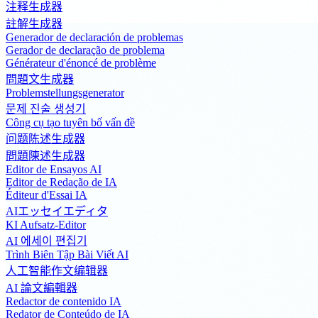
注释生成器
註解生成器
Generador de declaración de problemas
Gerador de declaração de problema
Générateur d'énoncé de problème
問題文生成器
Problemstellungsgenerator
문제 진술 생성기
Công cụ tạo tuyên bố vấn đề
问题陈述生成器
問題陳述生成器
Editor de Ensayos AI
Editor de Redação de IA
Éditeur d'Essai IA
AIエッセイエディタ
KI Aufsatz-Editor
AI 에세이 편집기
Trình Biên Tập Bài Viết AI
人工智能作文编辑器
AI 論文編輯器
Redactor de contenido IA
Redator de Conteúdo de IA