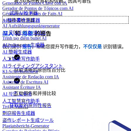
被200多所教育机构信赖，因其可靠性
Generador de Puntos Clave con IA
Gerador de Pontos de Tópicos com AI
试用AI检测器
Générateur de Points de Faits AI
AI箇条書き生成器
✨
AI抄袭检测器
AI Aufzählungspunktgenerator
AI 글머리 기호 생성기
深入
和
简便
的报告
Trình tạo điểm bullet AI
AI bullet point 生成器
我们提供
报告
，帮助您提升写作能力，
不仅仅是
识别错误。
AI 簡報生成器
人工智能写作助手
AIライティングアシスタント
获取清晰的原创性百分比
KI-Schreibassistent
Assistente de Redação com IA
Asistente de Escritura AI
Assistant Écriture IA
互动报告和并排比较
AI 작문 도우미
人工智慧寫作助手
获取我的原创性报告
Trợ lý Viết AI
剽窃报告生成器
盗作レポート生成ツール
Plagiatsbericht-Generator