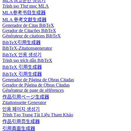
MLA 참고문헌 생성기
Trình tạo Thư mục MLA
MLA参考书目生成器
MLA 參考文獻生成器
Generador de Citas BibTeX
Gerador de Citações BibTeX
Générateur de citations BibTeX
BibTeX引用生成器
BibTeX-Zitationsgenerator
BibTeX 인용 생성기
Trình tạo trích dẫn BibTeX
BibTeX 引用生成器
BibTeX 引用生成器
Generador de Página de Obras Citadas
Gerador de Página de Obras Citadas
Générateur de page de références
作品引用ページ生成器
Zitationsseite Generator
인용 페이지 생성기
Trình Tạo Trang Tài Liệu Tham Khảo
作品引用页生成器
引用頁面生成器