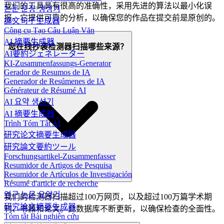
我们的工具具有很高的准确性，采用先进的算法以最小化误
논문 문장 생성기
报。它提供可靠的分析，以确保您的作品在提交前是原创的。
論文句子生成器
Công cụ Tạo Câu Luận Văn
AI 摘要生成器
您在线抄袭检测器扫描哪些来源？
AI要約ジェネレーター
KI-Zusammenfassungs-Generator
Gerador de Resumos de IA
Generador de Resúmenes de IA
Générateur de Résumé AI
AI 요약 생성기
AI 摘要生成器
Trình Tóm Tắt AI
研究论文摘要生成器
研究論文要約ツール
Forschungsartikel-Zusammenfasser
Resumidor de Artigos de Pesquisa
Resumidor de Artículos de Investigación
Résumé d'article de recherche
연구 논문 요약기
我们的检测器扫描超过100万网页，以及超过100万篇学术期
研究論文摘要生成器
刊、书籍和论文。此数据库不断更新，以确保检查的全面性。
Tóm tắt Bài nghiên cứu