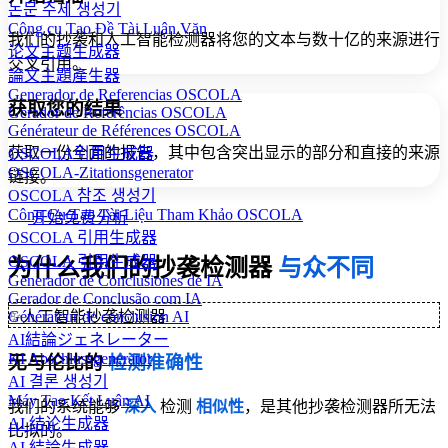
논문 주제 생성기
Công cụ Tạo Đề Tài Luận Văn
我们的抄袭和人工智能检测器将您的文本与数十亿的来源进行
论文主题生成器
交叉引用。
論文主題產生器
Generador de Referencias OSCOLA
获取您的结果
Gerador de Referências OSCOLA
Générateur de Références OSCOLA
获取一份全面的报告，其中包含突出显示的部分和直接的来源
OSCOLA引用生成器
OSCOLA-Zitationsgenerator
链接。
OSCOLA 참조 생성기
Công Cụ Tạo Tài Liệu Tham Khảo OSCOLA
开始免费分析
OSCOLA 引用生成器
OSCOLA 引用生成器
为什么我们的抄袭检测器
与众不同
Generador de Conclusiones de IA
Gerador de Conclusão com IA
Générateur de conclusion AI
✨
人工智能抄袭检测器
AI結論ジェネレーター
KI Abschlussgenerator
无与伦比的
检测准确性
AI 결론 생성기
Máy Tạo Kết Luận AI
我们的系统能够
深入
检测
相似性
，是其他抄袭检测器所无法
AI 结论生成器
比拟的。
AI 結論生成器