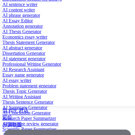
AI sentence writer
AI content writer
AI phrase generator
AI Essay Editor
Annotation generator
AI Thesis Generator
Economics essay writer
Thesis Statement Generator
AI abstract generator
Dissertation Generator
AI statement generator
Professional Writing Generator
AI Research Assistant
Essay name generator
AI essay writer
Problem statement generator
Thesis Topic Generator
AI Writing Assistant
Thesis Sentence Generator
AI Summary Generator
与 PDF 对话
AI Conclusion Generator
定价
Research Paper Summarizer
AI literature review generator
分销联盟
Scientific Paper Summarizer
AI case study generator