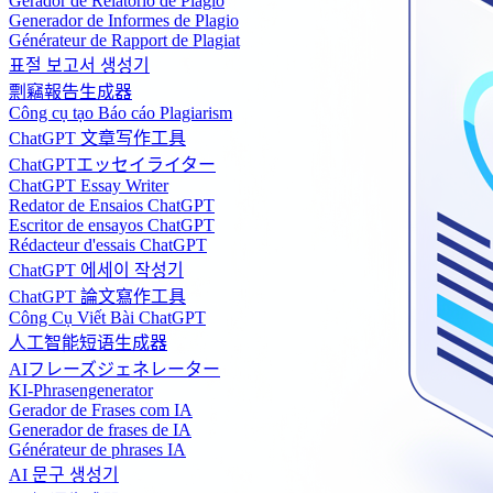
Gerador de Relatório de Plágio
Generador de Informes de Plagio
Générateur de Rapport de Plagiat
표절 보고서 생성기
剽竊報告生成器
Công cụ tạo Báo cáo Plagiarism
ChatGPT 文章写作工具
ChatGPTエッセイライター
ChatGPT Essay Writer
Redator de Ensaios ChatGPT
Escritor de ensayos ChatGPT
Rédacteur d'essais ChatGPT
ChatGPT 에세이 작성기
ChatGPT 論文寫作工具
Công Cụ Viết Bài ChatGPT
人工智能短语生成器
AIフレーズジェネレーター
KI-Phrasengenerator
Gerador de Frases com IA
Generador de frases de IA
Générateur de phrases IA
AI 문구 생성기