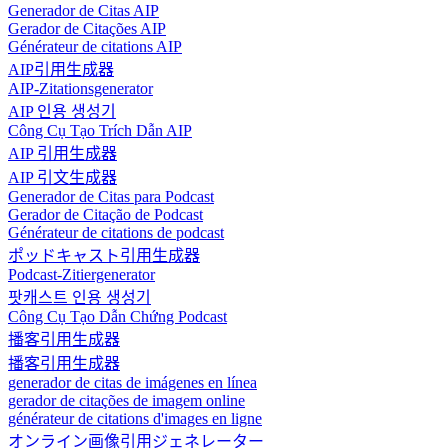
Generador de Citas AIP
Gerador de Citações AIP
Générateur de citations AIP
AIP引用生成器
AIP-Zitationsgenerator
AIP 인용 생성기
Công Cụ Tạo Trích Dẫn AIP
AIP 引用生成器
AIP 引文生成器
Generador de Citas para Podcast
Gerador de Citação de Podcast
Générateur de citations de podcast
ポッドキャスト引用生成器
Podcast-Zitiergenerator
팟캐스트 인용 생성기
Công Cụ Tạo Dẫn Chứng Podcast
播客引用生成器
播客引用生成器
generador de citas de imágenes en línea
gerador de citações de imagem online
générateur de citations d'images en ligne
オンライン画像引用ジェネレーター