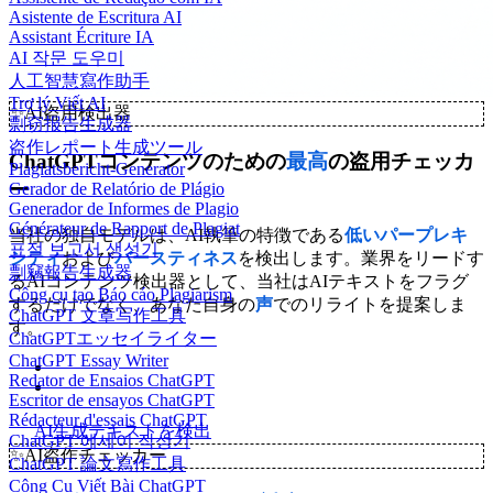
Asistente de Escritura AI
Assistant Écriture IA
AI 작문 도우미
人工智慧寫作助手
Trợ lý Viết AI
✨
AI盗用検出器
剽窃报告生成器
盗作レポート生成ツール
ChatGPTコンテンツのための
最高
の盗用チェッカ
Plagiatsbericht-Generator
ー
Gerador de Relatório de Plágio
Generador de Informes de Plagio
Générateur de Rapport de Plagiat
当社の独自モデルは、AI執筆の特徴である
低いパープレキ
표절 보고서 생성기
シティ
および
バースティネス
を検出します。業界をリードす
剽竊報告生成器
るAIコンテンツ検出器として、当社はAIテキストをフラグ
Công cụ tạo Báo cáo Plagiarism
するだけでなく、あなた自身の
声
でのリライトを提案しま
ChatGPT 文章写作工具
す。
ChatGPTエッセイライター
ChatGPT Essay Writer
Redator de Ensaios ChatGPT
Escritor de ensayos ChatGPT
Rédacteur d'essais ChatGPT
AI生成テキストを検出
ChatGPT 에세이 작성기
✨
AI盗作チェッカー
ChatGPT 論文寫作工具
Công Cụ Viết Bài ChatGPT