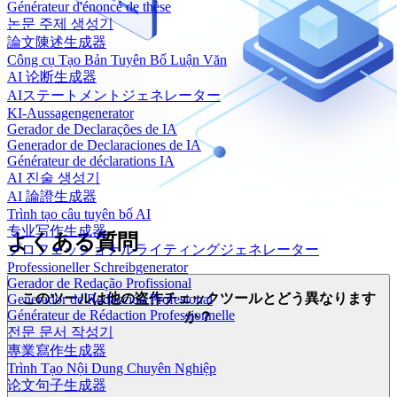
Générateur d'énoncé de thèse
논문 주제 생성기
論文陳述生成器
Công cụ Tạo Bản Tuyên Bố Luận Văn
AI 论断生成器
AIステートメントジェネレーター
KI-Aussagengenerator
Gerador de Declarações de IA
Generador de Declaraciones de IA
Générateur de déclarations IA
AI 진술 생성기
AI 論證生成器
Trình tạo câu tuyên bố AI
专业写作生成器
よくある質問
プロフェッショナルライティングジェネレーター
Professioneller Schreibgenerator
Gerador de Redação Profissional
このツールは他の盗作チェックツールとどう異なります
Generador de Redacción Profesional
Générateur de Rédaction Professionnelle
か？
전문 문서 작성기
專業寫作生成器
Trình Tạo Nội Dung Chuyên Nghiệp
论文句子生成器