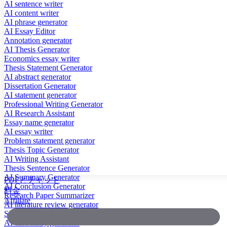
AI sentence writer
AI content writer
AI phrase generator
AI Essay Editor
Annotation generator
AI Thesis Generator
Economics essay writer
Thesis Statement Generator
AI abstract generator
Dissertation Generator
AI statement generator
Professional Writing Generator
AI Research Assistant
Essay name generator
AI essay writer
Problem statement generator
Thesis Topic Generator
AI Writing Assistant
Thesis Sentence Generator
AI Summary Generator
PDFとチャット
AI Conclusion Generator
料金
Research Paper Summarizer
Affiliate
AI literature review generator
Scientific Paper Summarizer
AI case study generator