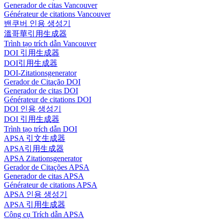
Generador de citas Vancouver
Générateur de citations Vancouver
밴쿠버 인용 생성기
溫哥華引用生成器
Trình tạo trích dẫn Vancouver
DOI 引用生成器
DOI引用生成器
DOI-Zitationsgenerator
Gerador de Citação DOI
Generador de citas DOI
Générateur de citations DOI
DOI 인용 생성기
DOI 引用生成器
Trình tạo trích dẫn DOI
APSA 引文生成器
APSA引用生成器
APSA Zitationsgenerator
Gerador de Citações APSA
Generador de citas APSA
Générateur de citations APSA
APSA 인용 생성기
APSA 引用生成器
Công cụ Trích dẫn APSA