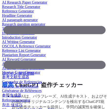
AI Research Paper Generator
Research Title Generator
Reference Generator
Headline Generator
AI paragraph generator
Research question generator
Thesis paragraph generator
Hypothesis generator
Introduction Generator
AI Writing Generator
OSCOLA Reference Generator
Reference List Generator
Plagiarism Report Generator
AI Reword Generator
AI Bullet Point Generator
AI Legal Writing Generator
Shorten Essay Generator
ログイン
新規登録
参考文献生成器
Generador de Referencias
最高
ChatGPT 盗作チェッカー
Gerador de Referências
Générateur de Références
参照生成器
Koke AIは、パラフレーズ、AI生成テキスト、およびそ
Referenzgenerator
の他の非オリジナルコンテンツを検出するChatGPT統
참조 생성기
合の盗作チェッカーを提供し、学問の誠実性を確保し