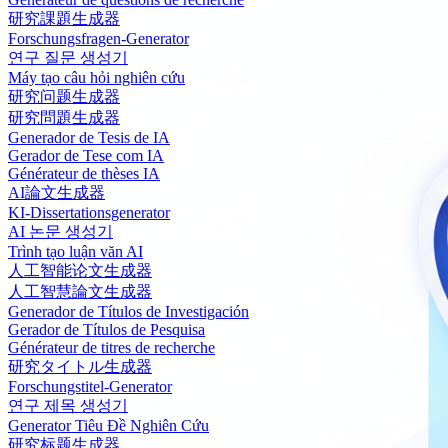
研究課題生成器
Forschungsfragen-Generator
연구 질문 생성기
Máy tạo câu hỏi nghiên cứu
研究问题生成器
研究問題生成器
Generador de Tesis de IA
Gerador de Tese com IA
Générateur de thèses IA
AI論文生成器
KI-Dissertationsgenerator
AI 논문 생성기
Trình tạo luận văn AI
人工智能论文生成器
人工智慧論文生成器
Generador de Títulos de Investigación
Gerador de Títulos de Pesquisa
Générateur de titres de recherche
研究タイトル生成器
Forschungstitel-Generator
연구 제목 생성기
Generator Tiêu Đề Nghiên Cứu
研究标题生成器