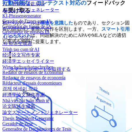
行動可能な
、
コンテクスト対応の
フィードバック
人工智能短语生成器
AIフレーズジェネレーター
を受け取る
KI-Phrasengenerator
Gerador de Frases com IA
私たちのツールは
構造を意識した
ものであり、セクション固
Generador de frases de IA
有の類似性と実際の盗作を区別します。一方、
スマート引用
Générateur de phrases IA
アシスタント
は、問題解決のためにAPAやMLAなどの適切
AI 문구 생성기
な形式を瞬時に提案します。
AI 短语生成器
Trình tạo cụm từ AI
经济论文写作专家
経済学エッセイライター
Wirtschaftsaufsatzschreiber
スマートレポートを取得する
Redator de ensaios de Economia
Redactor de ensayos de economía
Rédacteur d'essais économiques
경제 에세이 작가
經濟學論文寫作專家
Nhà viết bài luận Kinh tế
论文陈述生成器
論文ステートメントジェネレーター
Thesis Statement Generator
Gerador de Tese
Generador de Declaraciones de Tesis