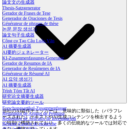
論文文の生成器
Thesis-Satzgenerator
Gerador de Frases de Tese
Generador de Oraciones de Tesis
Générateur de phrases de thèse
논문 문장 생성기
論文句子生成器
Công cụ Tạo Câu Luận Văn
AI 摘要生成器
AI要約ジェネレーター
KI-Zusammenfassungs-Generator
Gerador de Resumos de IA
Generador de Resúmenes de IA
Générateur de Résumé AI
AI 요약 생성기
AI 摘要生成器
Trình Tóm Tắt AI
研究论文摘要生成器
研究論文要約ツール
Forschungsartikel-Zusammenfasser
当社のAI盗作チェッカーは、意味的に類似した（パラフレ
Resumidor de Artigos de Pesquisa
ーズされた）テキストやAI生成コンテンツを検出するよう
Resumidor de Artículos de Investigación
に特別に構築されており、多くの伝統的なツールでは対応で
Résumé d'article de recherche
きない機能を持っています。