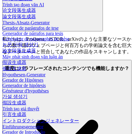
Trình tạo đoạn văn AI
论文段落生成器
論文段落生成器
Thesis-Absatz-Generator
Gerador de parágrafos de tese
Generador de párrafos para tesis
Générateur de paragraphes de thèse
私たちは、ProQuest、JSTOR、arXivのような主要なソースか
논문 단락 생성기
らの数十億のウェブページと何百万もの学術論文を含む巨大
論文段落生成器
なデータベースと照合してあなたの作品をスキャンします。
Máy phát sinh đoạn văn luận án
假设生成器
重度にパラフレーズされたコンテンツでも機能しますか？
仮説生成器
Hypothesen-Generator
Gerador de Hipóteses
Generador de hipótesis
Générateur d'hypothèses
가설 생성기
假設生成器
Trình tạo giả thuyết
引言生成器
イントロダクションジェネレーター
Einführungsgenerator
Gerador de Introdução