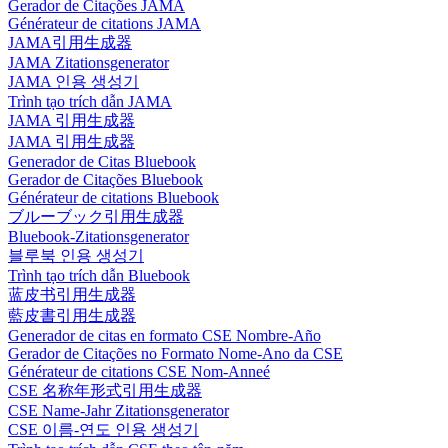
Gerador de Citações JAMA
Générateur de citations JAMA
JAMA引用生成器
JAMA Zitationsgenerator
JAMA 인용 생성기
Trình tạo trích dẫn JAMA
JAMA 引用生成器
JAMA 引用生成器
Generador de Citas Bluebook
Gerador de Citações Bluebook
Générateur de citations Bluebook
ブルーブック引用生成器
Bluebook-Zitationsgenerator
블루북 인용 생성기
Trình tạo trích dẫn Bluebook
蓝皮书引用生成器
藍皮書引用生成器
Generador de citas en formato CSE Nombre-Año
Gerador de Citações no Formato Nome-Ano da CSE
Générateur de citations CSE Nom-Anneé
CSE 名称年形式引用生成器
CSE Name-Jahr Zitationsgenerator
CSE 이름-연도 인용 생성기