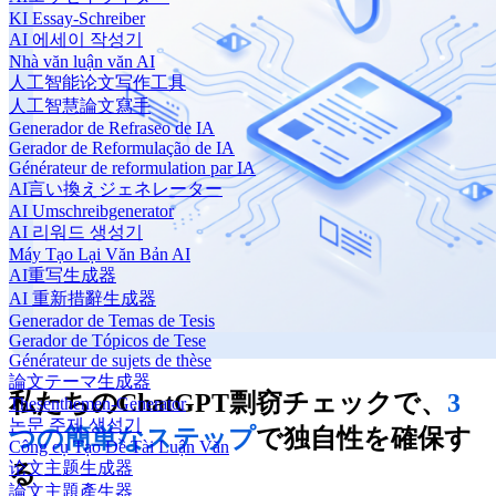
KI Essay-Schreiber
AI 에세이 작성기
Nhà văn luận văn AI
人工智能论文写作工具
人工智慧論文寫手
Generador de Refraseo de IA
Gerador de Reformulação de IA
Générateur de reformulation par IA
AI言い換えジェネレーター
AI Umschreibgenerator
AI 리워드 생성기
Máy Tạo Lại Văn Bản AI
AI重写生成器
AI 重新措辭生成器
Generador de Temas de Tesis
Gerador de Tópicos de Tese
Générateur de sujets de thèse
論文テーマ生成器
私たちのChatGPT剽窃チェックで、
3
Thesenthemen-Generator
논문 주제 생성기
つの簡単なステップ
で独自性を確保す
Công cụ Tạo Đề Tài Luận Văn
论文主题生成器
る
論文主題產生器