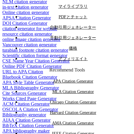
NLM citation generator
マイライブラリ
in-text citation generator
Online citation generator
PDFとチャット
APSA Citation Generator
DOI Citation Generator
自動引用ジェネレーター
citation generator for website
resource citation generator
手動引用ジェネレーター
online image citation generator
Vancouver citation generator
価格
turabian footnote citation generator
Scientific citation format generator
アフィリエイト
CSE Name Year Citation Generator
Online PDF Citation Generator
Recommend Tools
URL to APA Citation
Bluebook Citation Generator
APA Citation Generator
APA Style Table Generator
MLA Bibliography Generator
MLA Citation Generator
Cite Sources Generator
Works Cited Page Generator
Chicago Citation Generator
ACM Citation Generator
OSCOLA Citation Generator
Harvard Citation Generator
Bibliography generator
AIAA Citation Generator
AMA Citation Generator
BibTeX Citation Generator
APA bibliography maker
IEEE Citation Generator