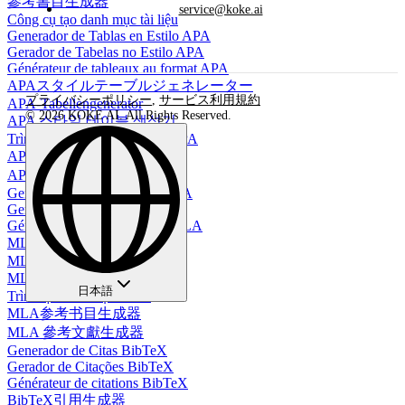
參考書目生成器
service@koke.ai
Công cụ tạo danh mục tài liệu
Generador de Tablas en Estilo APA
Gerador de Tabelas no Estilo APA
Générateur de tableaux au format APA
APAスタイルテーブルジェネレーター
プライバシーポリシー
,
サービス利用規約
APA-Tabellengenerator
© 2026 KOKE AI. All Rights Reserved.
APA 스타일 테이블 생성기
Trình Tạo Bảng Định Dạng APA
APA格式表格生成器
APA 格式表生成器
Generador de Bibliografía MLA
Gerador de Bibliografia MLA
Générateur de bibliographie MLA
MLA 文献生成器
MLA Bibliographie Generator
MLA 참고문헌 생성기
日本語
Trình tạo Thư mục MLA
MLA参考书目生成器
MLA 參考文獻生成器
Generador de Citas BibTeX
Gerador de Citações BibTeX
Générateur de citations BibTeX
BibTeX引用生成器