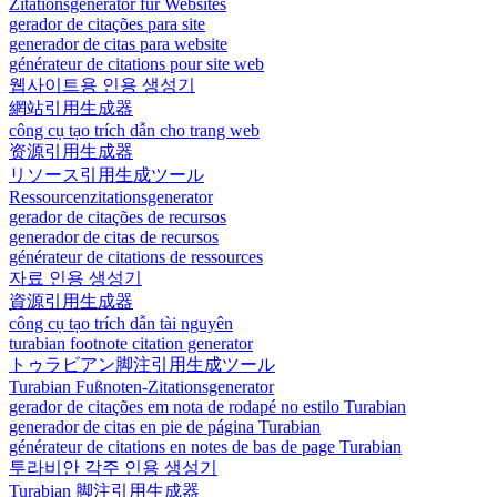
Zitationsgenerator für Websites
gerador de citações para site
generador de citas para website
générateur de citations pour site web
웹사이트용 인용 생성기
網站引用生成器
công cụ tạo trích dẫn cho trang web
资源引用生成器
リソース引用生成ツール
Ressourcenzitationsgenerator
gerador de citações de recursos
generador de citas de recursos
générateur de citations de ressources
자료 인용 생성기
資源引用生成器
công cụ tạo trích dẫn tài nguyên
turabian footnote citation generator
トゥラビアン脚注引用生成ツール
Turabian Fußnoten-Zitationsgenerator
gerador de citações em nota de rodapé no estilo Turabian
generador de citas en pie de página Turabian
générateur de citations en notes de bas de page Turabian
투라비안 각주 인용 생성기
Turabian 脚注引用生成器