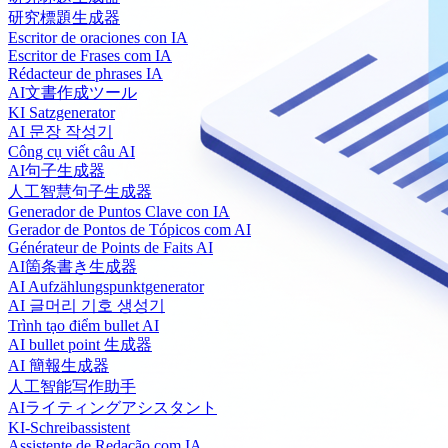
研究標題生成器
Escritor de oraciones con IA
Escritor de Frases com IA
Rédacteur de phrases IA
AI文書作成ツール
KI Satzgenerator
AI 문장 작성기
Công cụ viết câu AI
AI句子生成器
人工智慧句子生成器
Generador de Puntos Clave con IA
Gerador de Pontos de Tópicos com AI
Générateur de Points de Faits AI
AI箇条書き生成器
AI Aufzählungspunktgenerator
AI 글머리 기호 생성기
Trình tạo điểm bullet AI
AI bullet point 生成器
AI 簡報生成器
人工智能写作助手
AIライティングアシスタント
KI-Schreibassistent
Assistente de Redação com IA