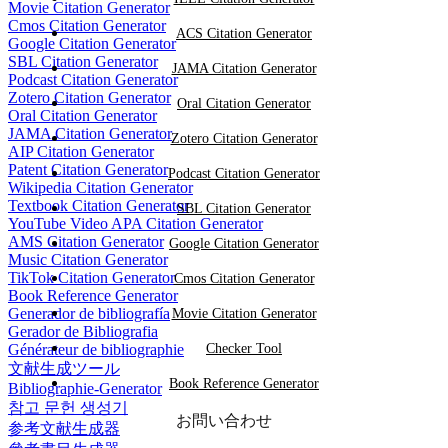
Movie Citation Generator
Cmos Citation Generator
ACS Citation Generator
Google Citation Generator
SBL Citation Generator
JAMA Citation Generator
Podcast Citation Generator
Zotero Citation Generator
Oral Citation Generator
Oral Citation Generator
JAMA Citation Generator
Zotero Citation Generator
AIP Citation Generator
Patent Citation Generator
Podcast Citation Generator
Wikipedia Citation Generator
Textbook Citation Generator
SBL Citation Generator
YouTube Video APA Citation Generator
AMS Citation Generator
Google Citation Generator
Music Citation Generator
TikTok Citation Generator
Cmos Citation Generator
Book Reference Generator
Generador de bibliografía
Movie Citation Generator
Gerador de Bibliografia
Générateur de bibliographie
Checker Tool
文献生成ツール
Book Reference Generator
Bibliographie-Generator
참고 문헌 생성기
お問い合わせ
参考文献生成器