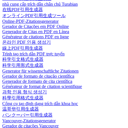
nhà cung cấp trích dẫn chân chú Turabian
在线PDF引用生成器
オンラインPDF引用生成ツール
Online-PDF-Zitationsgenerator
Gerador de Citações em PDF Online
Generador de Citas en PDF en Línea
Générateur de citations PDF en ligne
온라인 PDF 인용 생성기
線上PDF引用生成器
Trình tạo trích dẫn PDF trực tuyến
科学引文格式生成器
科学引用形式生成器
Generator für wissenschaftliche Zitationen
Gerador de formato de citação científica
Generador de formato de cita científica
Générateur de format de citation scientifique
과학 인용 형식 생성기
科學引用格式生成器
Công cụ tạo định dạng trích dẫn khoa học
温哥华引用生成器
バンクーバー引用生成器
Vancouver-Zitationsgenerator
Gerador de citações Vancouver