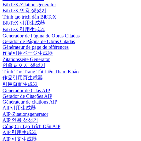
BibTeX-Zitationsgenerator
BibTeX 인용 생성기
Trình tạo trích dẫn BibTeX
BibTeX 引用生成器
BibTeX 引用生成器
Generador de Página de Obras Citadas
Gerador de Página de Obras Citadas
Générateur de page de références
作品引用ページ生成器
Zitationsseite Generator
인용 페이지 생성기
Trình Tạo Trang Tài Liệu Tham Khảo
作品引用页生成器
引用頁面生成器
Generador de Citas AIP
Gerador de Citações AIP
Générateur de citations AIP
AIP引用生成器
AIP-Zitationsgenerator
AIP 인용 생성기
Công Cụ Tạo Trích Dẫn AIP
AIP 引用生成器
AIP 引文生成器