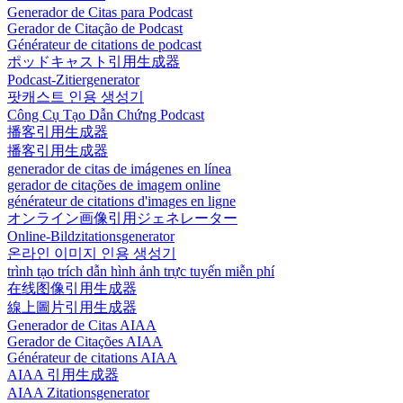
Generador de Citas para Podcast
Gerador de Citação de Podcast
Générateur de citations de podcast
ポッドキャスト引用生成器
Podcast-Zitiergenerator
팟캐스트 인용 생성기
Công Cụ Tạo Dẫn Chứng Podcast
播客引用生成器
播客引用生成器
generador de citas de imágenes en línea
gerador de citações de imagem online
générateur de citations d'images en ligne
オンライン画像引用ジェネレーター
Online-Bildzitationsgenerator
온라인 이미지 인용 생성기
trình tạo trích dẫn hình ảnh trực tuyến miễn phí
在线图像引用生成器
線上圖片引用生成器
Generador de Citas AIAA
Gerador de Citações AIAA
Générateur de citations AIAA
AIAA 引用生成器
AIAA Zitationsgenerator