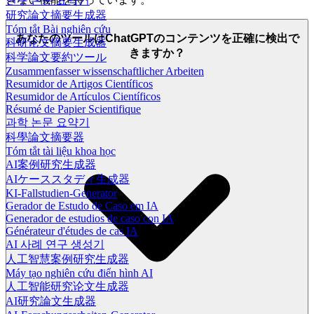
연구 논문 요약기
研究論文摘要生成器
Tóm tắt Bài nghiên cứu
あなたのツールはChatGPTのコンテンツを正確に検出で
科研论文摘要生成器
きますか？
科学論文要約ツール
Zusammenfasser wissenschaftlicher Arbeiten
Resumidor de Artigos Científicos
Resumidor de Artículos Científicos
Résumé de Papier Scientifique
과학 논문 요약기
科學論文摘要器
Tóm tắt tài liệu khoa học
AI案例研究生成器
AIケーススタディ生成器
KI-Fallstudien-Generator
Gerador de Estudo de Caso em IA
Generador de estudios de caso con IA
Générateur d'études de cas IA
AI 사례 연구 생성기
人工智慧案例研究生成器
Máy tạo nghiên cứu điển hình AI
人工智能研究论文生成器
AI研究論文生成器