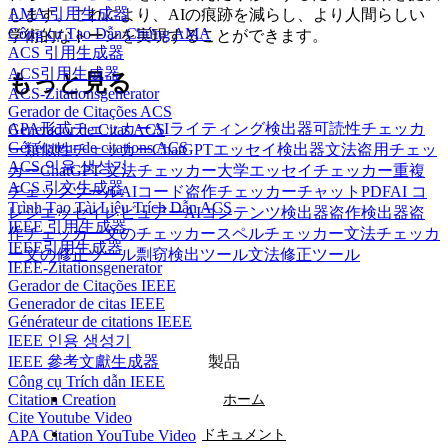
AMA 引用生成器
します。これにより、AIの痕跡を減らし、より人間らしい
Công cụ Tạo Dẫn Chứng AMA
学術的なトーンを実現することができます。
ACS 引用生成器
ACS引用生成器
もっと見る
ACS-Zitationsgenerator
Gerador de Citações ACS
APA形式チェッカー
AIライティング検出器
可読性チェッカ
Generador de Citas ACS
Générateur de citations ACS
ー
類似性チェッカー
ChatGPTエッセイ検出器
文法盗用チェッ
ACS 인용 생성기
カー
ChatGPT 文法チェッカー
大学エッセイチェッカー
重複
ACS 引文生成器
チェックツール
AIコード盗作チェッカー
チャットPDF
AI コ
Trình Tạo Tài Liệu Trích Dẫn ACS
レジエッセイレビュアー
AIコンテンツ検出器
盗作検出器
盗
IEEE 引用生成器
作チェッカー
文のチェッカー
スペルチェッカー
文法チェッカ
IEEE引用生成器
ー
文の修正ツール
剽窃検出ツール
文法修正ツール
IEEE-Zitationsgenerator
Gerador de Citações IEEE
Generador de citas IEEE
Générateur de citations IEEE
IEEE 인용 생성기
IEEE 參考文獻生成器
製品
Công cụ Trích dẫn IEEE
Citation Creation
ホーム
Cite Youtube Video
APA Citation YouTube Video
ドキュメント