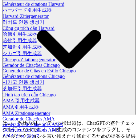
Générateur de citations Harvard
ハーバード引用生成器
Harvard-Zitiergenerator
하버드 인용 생성기
Công cụ trích dẫn Harvard
哈佛引用生成器
哈佛引用生成器
芝加哥引用生成器
シカゴ引用生成器
Chicago-Zitationsgenerator
Gerador de Citações Chicago
Generador de Citas en Estilo Chicago
Générateur de citations Chicago
시카고 인용 생성기
芝加哥引用生成器
Trình tạo trích dẫn Chicago
AMA 引用生成器
AMA引用生成器
AMA Zitationsgenerator
Gerador de Citações AMA
はい。当社のAIコンテンツ検出器は、ChatGPTの盗作チェッ
Generador de Citaciones AMA
クを行うだけでなく、AI生成のコンテンツをフラグし、そ
Générateur de citations AMA
AMA 인용 생성기
れらのセクションを言い換えたり修正するための提案を提供