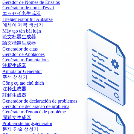
Gerador de Nomes de Ensaios
Générateur de noms d'essai
エッセイ名生成器
Titelgenerator für Aufsätze
에세이 제목 생성기
Máy tạo tên bài luận
论文标题生成器
論文標題生成器
Generador de citas
Gerador de Anotações
Générateur d'annotations
注釈生成器
Annotator-Generator
주석 생성기
Công cụ tạo chú thích
注释生成器
註解生成器
Generador de declaración de problemas
Gerador de declaração de problema
Générateur d'énoncé de problème
問題文生成器
Problemstellungsgenerator
문제 진술 생성기