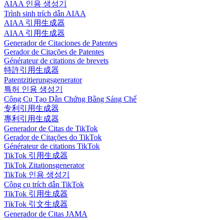
AIAA 인용 생성기
Trình sinh trích dẫn AIAA
AIAA 引用生成器
AIAA 引用生成器
Generador de Citaciones de Patentes
Gerador de Citações de Patentes
Générateur de citations de brevets
特許引用生成器
Patentzitierungsgenerator
특허 인용 생성기
Công Cụ Tạo Dẫn Chứng Bằng Sáng Chế
专利引用生成器
專利引用生成器
Generador de Citas de TikTok
Gerador de Citações do TikTok
Générateur de citations TikTok
TikTok 引用生成器
TikTok Zitationsgenerator
TikTok 인용 생성기
Công cụ trích dẫn TikTok
TikTok 引用生成器
TikTok 引文生成器
Generador de Citas JAMA