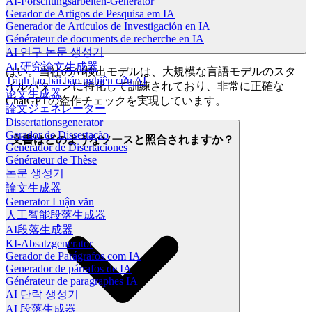
AI-Forschungsarbeiten-Generator
Gerador de Artigos de Pesquisa em IA
Generador de Artículos de Investigación en IA
Générateur de documents de recherche en IA
AI 연구 논문 생성기
AI 研究論文生成器
はい。当社のAI検出モデルは、大規模な言語モデルのスタ
Trình tạo bài báo nghiên cứu AI
イルパターンに特化して訓練されており、非常に正確な
论文生成器
ChatGPTの盗作チェックを実現しています。
論文ジェネレーター
Dissertationsgenerator
Gerador de Dissertação
文書はどのようなソースと照合されますか？
Generador de Disertaciones
Générateur de Thèse
논문 생성기
論文生成器
Generator Luận văn
人工智能段落生成器
AI段落生成器
KI-Absatzgenerator
Gerador de Parágrafos com IA
Generador de párrafos de IA
Générateur de paragraphes IA
AI 단락 생성기
AI 段落生成器