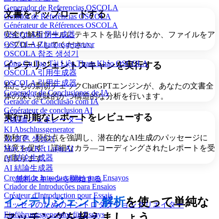
Generador de Referencias OSCOLA
文書をアップロードする
Gerador de Referências OSCOLA
Générateur de Références OSCOLA
安全な解析ツールにテキストを貼り付けるか、ファイルをア
OSCOLA引用生成器
OSCOLA-Zitationsgenerator
ップロードしてください。
OSCOLA 참조 생성기
Công Cụ Tạo Tài Liệu Tham Khảo OSCOLA
インテリジェントスキャンを実行する
OSCOLA 引用生成器
OSCOLA 引用生成器
私たちの剽窃チェックChatGPTエンジンが、あなたの文書全
Generador de Conclusiones de IA
体の深い意味的かつ構造的な分析を行います。
Gerador de Conclusão com IA
Générateur de conclusion AI
実行可能なレポートをレビューする
AI結論ジェネレーター
KI Abschlussgenerator
数秒で、類似点を強調し、潜在的なAI生成のパッセージに
AI 결론 생성기
注意を促す、詳細なカラ―コーディングされたレポートを受
Máy Tạo Kết Luận AI
AI 结论生成器
け取ります。
AI 結論生成器
Creador de Introducciones para Ensayos
無料スキャンを開始する
Criador de Introduções para Ensaios
Créateur d'Introduction pour Essais
インテリジェント解析
を使って単純な
エッセイのためのイントロダクションクリエイター
Einführungsgenerator für Essays
マッチングを超えましょう