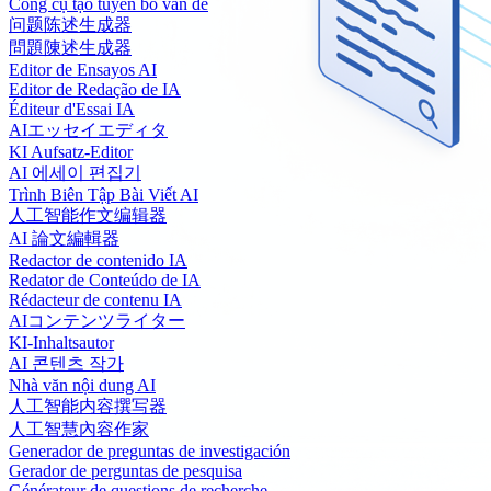
Công cụ tạo tuyên bố vấn đề
问题陈述生成器
問題陳述生成器
Editor de Ensayos AI
Editor de Redação de IA
Éditeur d'Essai IA
AIエッセイエディタ
KI Aufsatz-Editor
AI 에세이 편집기
Trình Biên Tập Bài Viết AI
人工智能作文编辑器
AI 論文編輯器
Redactor de contenido IA
Redator de Conteúdo de IA
Rédacteur de contenu IA
AIコンテンツライター
KI-Inhaltsautor
AI 콘텐츠 작가
Nhà văn nội dung AI
人工智能内容撰写器
人工智慧內容作家
Generador de preguntas de investigación
Gerador de perguntas de pesquisa
Générateur de questions de recherche