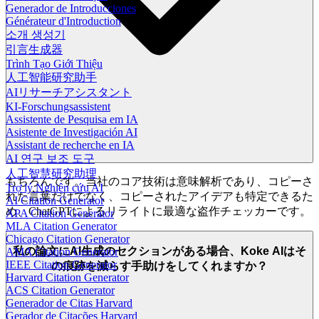
Generador de Introducciones
Générateur d'Introduction
소개 생성기
引言生成器
Trình Tạo Giới Thiệu
人工智能研究助手
AIリサーチアシスタント
KI-Forschungsassistent
Assistente de Pesquisa em IA
Asistente de Investigación AI
Assistant de recherche en IA
AI 연구 보조 도구
人工智慧研究助理
もちろんです。当社のコア技術は意味解析であり、コピーさ
Trợ lý Nghiên cứu AI
れた言葉だけでなく、コピーされたアイデアも特定できるた
AI Citation Generator
め、ChatGPTによるリライトに最適な盗作チェッカーです。
APA Citation Generator
MLA Citation Generator
Chicago Citation Generator
私の論文にAI生成のセクションがある場合、Koke AIはそ
AMA Citation Generator
IEEE Citation Generator
の痕跡を減らす手助けをしてくれますか？
Harvard Citation Generator
ACS Citation Generator
Generador de Citas Harvard
Gerador de Citações Harvard