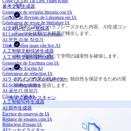
Công Cụ Tạo Tài Liệu Tham Khảo
ます。
參考文獻生成器
Generador de revisión literaria con IA
Gerador de Revisão de Literatura em IA
Générateur de revue de littérature IA
直接的な内容、パラフレーズされた内容、AI生成コン
AI文献レビュー生成器
テンツを比類なき精度で検出します。
KI Literaturübersichts-Generator
AI 문헌 리뷰 작성기
Trình tạo tổng quan văn học AI
人工智能文献综述生成器
深い意味理解を通じて学問の誠実性を確保します。
人工智慧文獻回顧生成器
Generador de Escritura con IA
Gerador de Escrita AI
Générateur de rédaction IA
あなたの作業を洗練させ、独自性を保証するための実
AIライティングジェネレーター
KI-Schreibgenerator
用的な洞察を提供します。
AI 글쓰기 생성기
Công Cụ Viết AI
今すぐ盗作をスキャン
人工智能写作生成器
AI 寫作生成器
Escritor de ensayos de IA
Redator de ensaios com IA
Rédacteur d'essais IA
AIエッセイライター