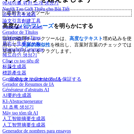
에세이를 위한 소개 생성기
Người Tạo Giới Thiệu cho Bài Tiết
✨
盗用チェックツール
论文引言生成器
論文引言創建工具
高度な
パラフレーズ
を明らかにする
Generador de Títulos
Gerador de Títulos
Générateur de Titres
当社の盗用チェックツールは、
高度なテキスト
埋め込みを使
見出し生成ツール
用して、
文脈的類似性
を検出し、言葉対言葉のチェックでは
Überschrift Generator
見逃すリライトをフラグします。
헤드라인 생성기
Công cụ tạo tiêu đề
标题生成器
標題產生器
Generador de resúmenes de IA
完全なオリジナリティを保証する
Gerador de Resumos de IA
Générateur d'abstraits AI
AI要約生成器
KI-Abstractgenerator
AI 초록 생성기
Máy tạo tóm tắt AI
人工智能摘要生成器
人工智慧摘要生成器
Generador de nombres para ensayos