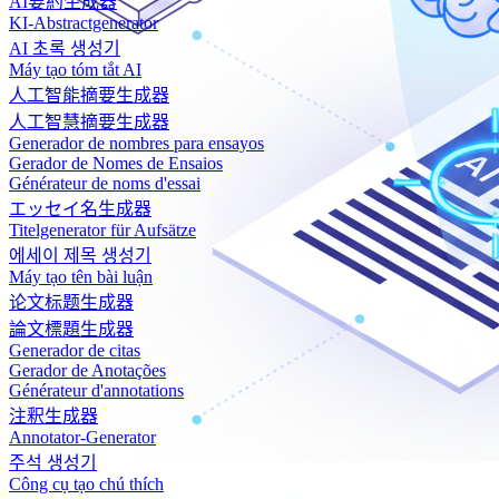
AI要約生成器
KI-Abstractgenerator
AI 초록 생성기
Máy tạo tóm tắt AI
人工智能摘要生成器
人工智慧摘要生成器
Generador de nombres para ensayos
Gerador de Nomes de Ensaios
Générateur de noms d'essai
エッセイ名生成器
Titelgenerator für Aufsätze
에세이 제목 생성기
Máy tạo tên bài luận
论文标题生成器
論文標題生成器
Generador de citas
Gerador de Anotações
Générateur d'annotations
注釈生成器
Annotator-Generator
주석 생성기
Công cụ tạo chú thích