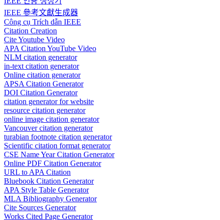
IEEE 인용 생성기
IEEE 參考文獻生成器
Công cụ Trích dẫn IEEE
Citation Creation
Cite Youtube Video
APA Citation YouTube Video
NLM citation generator
in-text citation generator
Online citation generator
APSA Citation Generator
DOI Citation Generator
citation generator for website
resource citation generator
online image citation generator
Vancouver citation generator
turabian footnote citation generator
Scientific citation format generator
CSE Name Year Citation Generator
Online PDF Citation Generator
URL to APA Citation
Bluebook Citation Generator
APA Style Table Generator
MLA Bibliography Generator
Cite Sources Generator
Works Cited Page Generator