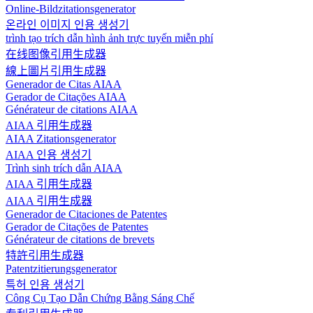
Online-Bildzitationsgenerator
온라인 이미지 인용 생성기
trình tạo trích dẫn hình ảnh trực tuyến miễn phí
在线图像引用生成器
線上圖片引用生成器
Generador de Citas AIAA
Gerador de Citações AIAA
Générateur de citations AIAA
AIAA 引用生成器
AIAA Zitationsgenerator
AIAA 인용 생성기
Trình sinh trích dẫn AIAA
AIAA 引用生成器
AIAA 引用生成器
Generador de Citaciones de Patentes
Gerador de Citações de Patentes
Générateur de citations de brevets
特許引用生成器
Patentzitierungsgenerator
특허 인용 생성기
Công Cụ Tạo Dẫn Chứng Bằng Sáng Chế