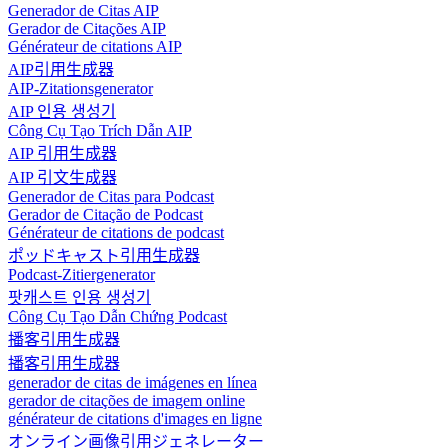
Generador de Citas AIP
Gerador de Citações AIP
Générateur de citations AIP
AIP引用生成器
AIP-Zitationsgenerator
AIP 인용 생성기
Công Cụ Tạo Trích Dẫn AIP
AIP 引用生成器
AIP 引文生成器
Generador de Citas para Podcast
Gerador de Citação de Podcast
Générateur de citations de podcast
ポッドキャスト引用生成器
Podcast-Zitiergenerator
팟캐스트 인용 생성기
Công Cụ Tạo Dẫn Chứng Podcast
播客引用生成器
播客引用生成器
generador de citas de imágenes en línea
gerador de citações de imagem online
générateur de citations d'images en ligne
オンライン画像引用ジェネレーター