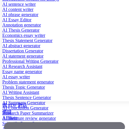
AI sentence writer
AI content writer
AI phrase generator
AI Essay Editor
Annotation generator
AI Thesis Generator
Economics essay writer
Thesis Statement Generator
AI abstract generator
Dissertation Generator
AI statement generator
Professional Writing Generator
AI Research Assistant
Essay name generator
AI essay writer
Problem statement generator
Thesis Topic Generator
AI Writing Assistant
Thesis Sentence Generator
AI Summary Generator
與 PDF 對話
AI Conclusion Generator
價錢
Research Paper Summarizer
Affiliate
AI literature review generator
Scientific Paper Summarizer
AI case study generator