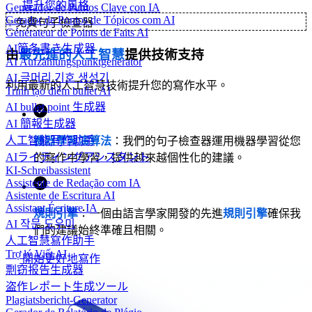
提升您的風格
Generador de Puntos Clave con IA
Gerador de Pontos de Tópicos com AI
✨
免費句子檢查器
Générateur de Points de Faits AI
AI箇条書き生成器
由
最先進的人工智慧
提供技術支持
AI Aufzählungspunktgenerator
AI 글머리 기호 생성기
利用最新的人工智慧技術提升您的寫作水平。
Trình tạo điểm bullet AI
AI bullet point 生成器
AI 簡報生成器
人工智能写作助手
機器學習演算法
：我們的句子檢查器運用機器學習從您
AIライティングアシスタント
的寫作中學習，提供越來越個性化的建議。
KI-Schreibassistent
Assistente de Redação com IA
Asistente de Escritura AI
Assistant Écriture IA
規則引擎
：一個由語言學家開發的先進
規則引擎
確保我
AI 작문 도우미
們的建議始終準確且相關。
人工智慧寫作助手
Trợ lý Viết AI
開始更好地寫作
剽窃报告生成器
盗作レポート生成ツール
Plagiatsbericht-Generator