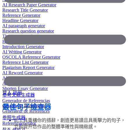
AI Research Paper Generator
Research Title Generator
Reference Generator
Headline Generator
AI paragraph generator
Research question generator
Thesis paragraph generator
Hypothesis generator
Introduction Generator
AI Writing Generator
OSCOLA Reference Generator
Reference List Generator
Plagiarism Report Generator
AI Reword Generator
AI Bullet Point Generator
AI Legal Writing Generator
Shorten Essay Generator
登入
註冊
参考文献生成器
Generador de Referencias
Gerador de Referências
最佳句子檢查器
Générateur de Références
参照生成器
此工具重構你的措辭，創造更易讀且具衝擊力的句子，
Referenzgenerator
立即提升您作品的整體準確性與精緻感。
참조 생성기