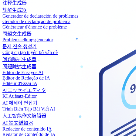
注释生成器
註解生成器
Generador de declaración de problemas
Gerador de declaração de problema
Générateur d'énoncé de problème
問題文生成器
Problemstellungsgenerator
문제 진술 생성기
Công cụ tạo tuyên bố vấn đề
问题陈述生成器
問題陳述生成器
Editor de Ensayos AI
Editor de Redação de IA
Éditeur d'Essai IA
AIエッセイエディタ
KI Aufsatz-Editor
AI 에세이 편집기
Trình Biên Tập Bài Viết AI
人工智能作文编辑器
AI 論文編輯器
Redactor de contenido IA
Redator de Conteúdo de IA