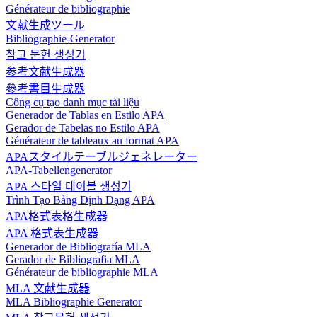
Générateur de bibliographie
文献生成ツール
Bibliographie-Generator
참고 문헌 생성기
参考文献生成器
參考書目生成器
Công cụ tạo danh mục tài liệu
Generador de Tablas en Estilo APA
Gerador de Tabelas no Estilo APA
Générateur de tableaux au format APA
APAスタイルテーブルジェネレーター
APA-Tabellengenerator
APA 스타일 테이블 생성기
Trình Tạo Bảng Định Dạng APA
APA格式表格生成器
APA 格式表生成器
Generador de Bibliografía MLA
Gerador de Bibliografia MLA
Générateur de bibliographie MLA
MLA 文献生成器
MLA Bibliographie Generator