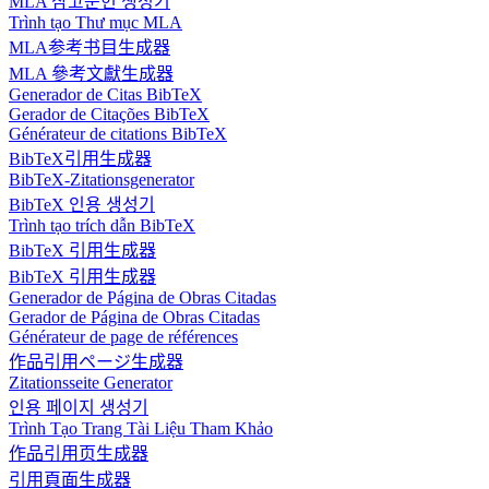
MLA 참고문헌 생성기
Trình tạo Thư mục MLA
MLA参考书目生成器
MLA 參考文獻生成器
Generador de Citas BibTeX
Gerador de Citações BibTeX
Générateur de citations BibTeX
BibTeX引用生成器
BibTeX-Zitationsgenerator
BibTeX 인용 생성기
Trình tạo trích dẫn BibTeX
BibTeX 引用生成器
BibTeX 引用生成器
Generador de Página de Obras Citadas
Gerador de Página de Obras Citadas
Générateur de page de références
作品引用ページ生成器
Zitationsseite Generator
인용 페이지 생성기
Trình Tạo Trang Tài Liệu Tham Khảo
作品引用页生成器
引用頁面生成器