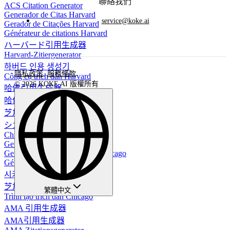
聯絡我們
ACS Citation Generator
Generador de Citas Harvard
service@koke.ai
Gerador de Citações Harvard
Générateur de citations Harvard
ハーバード引用生成器
Harvard-Zitiergenerator
하버드 인용 생성기
隱私政策
,
服務條款
Công cụ trích dẫn Harvard
© 2026 KOKE AI 版權所有
哈佛引用生成器
哈佛引用生成器
芝加哥引用生成器
シカゴ引用生成器
Chicago-Zitationsgenerator
Gerador de Citações Chicago
Generador de Citas en Estilo Chicago
Générateur de citations Chicago
시카고 인용 생성기
芝加哥引用生成器
繁體中文
Trình tạo trích dẫn Chicago
AMA 引用生成器
AMA引用生成器