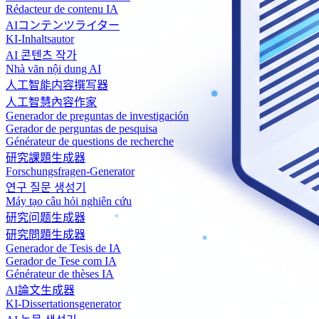
Rédacteur de contenu IA
AIコンテンツライター
KI-Inhaltsautor
AI 콘텐츠 작가
Nhà văn nội dung AI
人工智能内容撰写器
人工智慧內容作家
Generador de preguntas de investigación
Gerador de perguntas de pesquisa
Générateur de questions de recherche
研究課題生成器
Forschungsfragen-Generator
연구 질문 생성기
Máy tạo câu hỏi nghiên cứu
研究问题生成器
研究問題生成器
Generador de Tesis de IA
Gerador de Tese com IA
Générateur de thèses IA
AI論文生成器
KI-Dissertationsgenerator