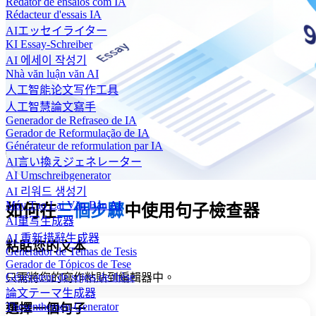
Redator de ensaios com IA
Rédacteur d'essais IA
AIエッセイライター
KI Essay-Schreiber
AI 에세이 작성기
Nhà văn luận văn AI
人工智能论文写作工具
人工智慧論文寫手
Generador de Refraseo de IA
Gerador de Reformulação de IA
Générateur de reformulation par IA
AI言い換えジェネレーター
AI Umschreibgenerator
AI 리워드 생성기
Máy Tạo Lại Văn Bản AI
如何在
三個步驟
中使用句子檢查器
AI重写生成器
AI 重新措辭生成器
粘貼您的文本
Generador de Temas de Tesis
Gerador de Tópicos de Tese
Générateur de sujets de thèse
只需將您的寫作粘貼到編輯器中。
論文テーマ生成器
Thesenthemen-Generator
選擇一個句子