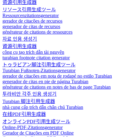
资源引用生成器
リソース引用生成ツール
Ressourcenzitationsgenerator
gerador de citações de recursos
generador de citas de recursos
générateur de citations de ressources
자료 인용 생성기
資源引用生成器
công cụ tạo trích dẫn tài nguyên
turabian footnote citation generator
トゥラビアン脚注引用生成ツール
Turabian Fußnoten-Zitationsgenerator
gerador de citações em nota de rodapé no estilo Turabian
generador de citas en pie de página Turabian
générateur de citations en notes de bas de page Turabian
투라비안 각주 인용 생성기
Turabian 脚注引用生成器
nhà cung cấp trích dẫn chân chú Turabian
在线PDF引用生成器
オンラインPDF引用生成ツール
Online-PDF-Zitationsgenerator
Gerador de Citações em PDF Online