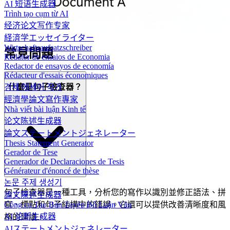
AI 短语生成器
Trình tạo cụm từ AI
经济论文写作专家
経済学エッセイライター
Wirtschaftsaufsatzschreiber
常見問題
Redator de ensaios de Economia
Redactor de ensayos de economía
Rédacteur d'essais économiques
경제 에세이 작가
什麼是句子檢查器？
經濟學論文寫作專家
Nhà viết bài luận Kinh tế
论文陈述生成器
論文ステートメントジェネレーター
Thesis Statement Generator
Gerador de Tese
Generador de Declaraciones de Tesis
Générateur d'énoncé de thèse
논문 주제 생성기
句子檢查器是一種工具，分析您的寫作以識別並修正語法、拼
論文陳述生成器
寫、標點和句子結構中的錯誤。它還可以提供改善清晰度和風
Công cụ Tạo Bản Tuyên Bố Luận Văn
AI 论断生成器
格的建議。
AIステートメントジェネレーター