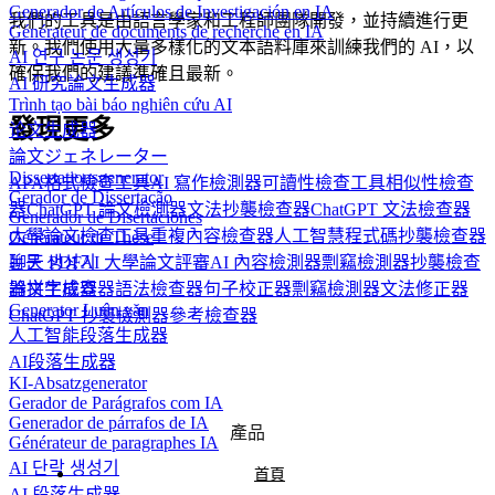
Generador de Artículos de Investigación en IA
我們的工具是由語言學家和工程師團隊開發，並持續進行更
Générateur de documents de recherche en IA
新。我們使用大量多樣化的文本語料庫來訓練我們的 AI，以
AI 연구 논문 생성기
確保我們的建議準確且最新。
AI 研究論文生成器
Trình tạo bài báo nghiên cứu AI
發現更多
论文生成器
論文ジェネレーター
Dissertationsgenerator
APA格式檢查工具
AI 寫作檢測器
可讀性檢查工具
相似性檢查
Gerador de Dissertação
器
ChatGPT 論文檢測器
文法抄襲檢查器
ChatGPT 文法檢查器
Generador de Disertaciones
大學論文檢查工具
重複內容檢查器
人工智慧程式碼抄襲檢查器
Générateur de Thèse
논문 생성기
聊天 PDF
AI 大學論文評審
AI 內容檢測器
剽竊檢測器
抄襲檢查
論文生成器
器
拼字檢查器
語法檢查器
句子校正器
剽竊檢測器
文法修正器
Generator Luận văn
ChatGPT 抄襲檢測器
參考檢查器
人工智能段落生成器
AI段落生成器
KI-Absatzgenerator
Gerador de Parágrafos com IA
Generador de párrafos de IA
產品
Générateur de paragraphes IA
AI 단락 생성기
首頁
AI 段落生成器