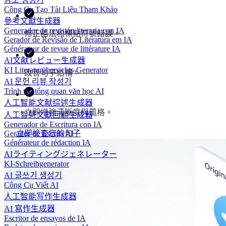
Công Cụ Tạo Tài Liệu Tham Khảo
參考文獻生成器
Generador de revisión literaria con IA
修正語法和標點符號錯誤。
Gerador de Revisão de Literatura em IA
Générateur de revue de littérature IA
AI文献レビュー生成器
KI Literaturübersichts-Generator
改善句子結構。
AI 문헌 리뷰 작성기
Trình tạo tổng quan văn học AI
人工智能文献综述生成器
立即增強清晰度與風格。
人工智慧文獻回顧生成器
Generador de Escritura con IA
Gerador de Escrita AI
立即檢查您的句子
Générateur de rédaction IA
AIライティングジェネレーター
KI-Schreibgenerator
AI 글쓰기 생성기
Công Cụ Viết AI
人工智能写作生成器
AI 寫作生成器
Escritor de ensayos de IA