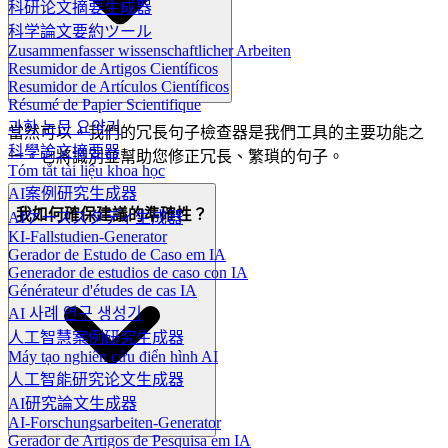
科研论文摘要生成器
科学論文要約ツール
Zusammenfasser wissenschaftlicher Arbeiten
Resumidor de Artigos Científicos
Resumidor de Artículos Científicos
Résumé de Papier Scientifique
과학 논문 요약기
當然可以。我們的冗長句子檢查器是我們工具的主要功能之
科學論文摘要器
一。它將識別並幫助您修正冗長、繁瑣的句子。
Tóm tắt tài liệu khoa học
AI案例研究生成器
我如何確保建議的準確性？
AIケーススタディ生成器
KI-Fallstudien-Generator
Gerador de Estudo de Caso em IA
Generador de estudios de caso con IA
Générateur d'études de cas IA
AI 사례 연구 생성기
人工智慧案例研究生成器
Máy tạo nghiên cứu điển hình AI
人工智能研究论文生成器
AI研究論文生成器
AI-Forschungsarbeiten-Generator
Gerador de Artigos de Pesquisa em IA