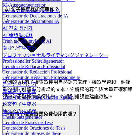
KI-Aussagengenerator
AI 句子檢查器如何運作？
Gerador de Declarações de IA
Generador de Declaraciones de IA
Générateur de déclarations IA
AI 진술 생성기
AI 論證生成器
Trình tạo câu tuyên bố AI
专业写作生成器
プロフェッショナルライティングジェネレーター
Professioneller Schreibgenerator
Gerador de Redação Profissional
Generador de Redacción Profesional
Générateur de Rédaction Professionnelle
我們的 AI 句子檢查器使用自然語言處理、機器學習和一個複
전문 문서 작성기
雜的規則引擎來分析您的文本。它將您的寫作與大量正確和錯
專業寫作生成器
誤的句子數據庫進行比較，以識別錯誤並建議改進。
Trình Tạo Nội Dung Chuyên Nghiệp
论文句子生成器
論文文の生成器
這個句子檢查器是免費使用的嗎？
Thesis-Satzgenerator
Gerador de Frases de Tese
Generador de Oraciones de Tesis
Générateur de phrases de thèse