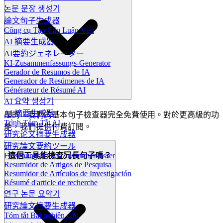
논문 문장 생성기
論文句子生成器
Công cụ Tạo Câu Luận Văn
AI 摘要生成器
AI要約ジェネレーター
KI-Zusammenfassungs-Generator
Gerador de Resumos de IA
Generador de Resúmenes de IA
Générateur de Résumé AI
AI 요약 생성기
AI 摘要生成器
是的，我們的基本句子檢查器完全免費使用。對於更高級的功
Trình Tóm Tắt AI
能，我們提供付費訂閱。
研究论文摘要生成器
研究論文要約ツール
這個工具能檢查冗長句子嗎？
Forschungsartikel-Zusammenfasser
Resumidor de Artigos de Pesquisa
Resumidor de Artículos de Investigación
Résumé d'article de recherche
연구 논문 요약기
研究論文摘要生成器
Tóm tắt Bài nghiên cứu