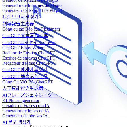
Gerador de Relatório de Plágio
Generador de Informes de Plagio
Générateur de Rapport de Plagiat
표절 보고서 생성기
剽竊報告生成器
Công cụ tạo Báo cáo Plagiarism
ChatGPT 文章写作工具
ChatGPTエッセイライター
ChatGPT Essay Writer
Redator de Ensaios ChatGPT
Escritor de ensayos ChatGPT
Rédacteur d'essais ChatGPT
ChatGPT 에세이 작성기
ChatGPT 論文寫作工具
Công Cụ Viết Bài ChatGPT
人工智能短语生成器
AIフレーズジェネレーター
KI-Phrasengenerator
Gerador de Frases com IA
Generador de frases de IA
Générateur de phrases IA
AI 문구 생성기