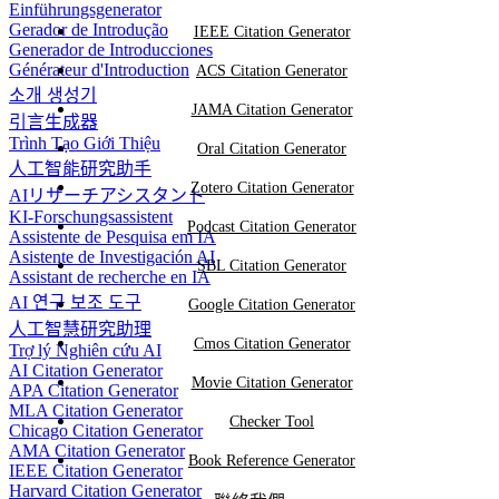
Einführungsgenerator
Gerador de Introdução
IEEE Citation Generator
Generador de Introducciones
Générateur d'Introduction
ACS Citation Generator
소개 생성기
JAMA Citation Generator
引言生成器
Trình Tạo Giới Thiệu
Oral Citation Generator
人工智能研究助手
Zotero Citation Generator
AIリサーチアシスタント
KI-Forschungsassistent
Podcast Citation Generator
Assistente de Pesquisa em IA
Asistente de Investigación AI
SBL Citation Generator
Assistant de recherche en IA
AI 연구 보조 도구
Google Citation Generator
人工智慧研究助理
Cmos Citation Generator
Trợ lý Nghiên cứu AI
AI Citation Generator
Movie Citation Generator
APA Citation Generator
MLA Citation Generator
Checker Tool
Chicago Citation Generator
AMA Citation Generator
Book Reference Generator
IEEE Citation Generator
Harvard Citation Generator