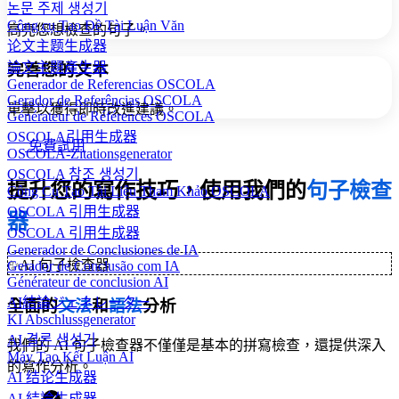
논문 주제 생성기
Công cụ Tạo Đề Tài Luận Văn
高亮您想檢查的句子。
论文主题生成器
論文主題產生器
完善您的文本
Generador de Referencias OSCOLA
Gerador de Referências OSCOLA
單擊以獲得即時改進建議。
Générateur de Références OSCOLA
OSCOLA引用生成器
免費試用
OSCOLA-Zitationsgenerator
OSCOLA 참조 생성기
提升您的寫作技巧，使用我們的
句子檢查
Công Cụ Tạo Tài Liệu Tham Khảo OSCOLA
OSCOLA 引用生成器
器
OSCOLA 引用生成器
Generador de Conclusiones de IA
✨
AI 句子檢查器
Gerador de Conclusão com IA
Générateur de conclusion AI
AI結論ジェネレーター
全面的
文法
和
語法
分析
KI Abschlussgenerator
AI 결론 생성기
我們的 AI 句子檢查器不僅僅是基本的拼寫檢查，還提供深入
Máy Tạo Kết Luận AI
的寫作分析。
AI 结论生成器
AI 結論生成器