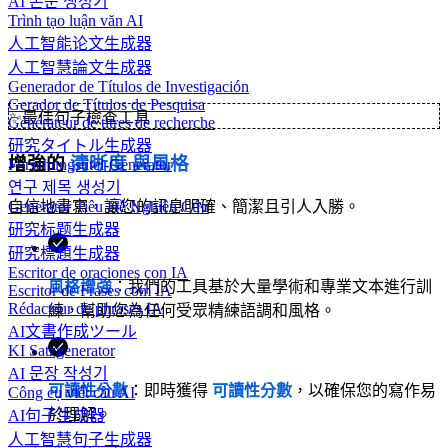
AI 논문 생성기
Trình tạo luận văn AI
人工智能论文生成器
人工智慧論文生成器
Generador de Títulos de Investigación
Gerador de Títulos de Pesquisa
✨
最佳句子檢查工具
Générateur de titres de recherche
研究タイトル生成器
增強的
清晰度
與風格
Forschungstitel-Generator
연구 제목 생성기
Generator Tiêu Đề Nghiên Cứu
自信地書寫，讓您的訊息明確、簡潔且引人入勝。
研究标题生成器
研究標題生成器
Escritor de oraciones con IA
風格增強
：我們的工具基於大量學術和專業文本進行訓
Escritor de Frases com IA
Rédacteur de phrases IA
練，幫助您為任何受眾精練語調和風格。
AI文書作成ツール
KI Satzgenerator
AI 문장 작성기
可讀性分數
：即時獲得
可讀性分數
，以確保您的寫作易
Công cụ viết câu AI
於理解。
AI句子生成器
人工智慧句子生成器