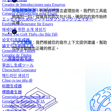
Creador de Introducciones para Ensayos
Criador de Introduções para Ensaios
高級錯誤檢測
：利用自然語言處理技術，我們的工具能
Créateur d'Introduction pour Essais
夠識別一切，從連貫句到文句片段，確保您的寫作始終
エッセイのためのイントロダクションクリエイター
正確。
Einführungsgenerator für Essays
에세이를 위한 소개 생성기
Người Tạo Giới Thiệu cho Bài Tiết
论文引言生成器
上下文建議
：我們根據您的寫作上下文提供建議，幫助
論文引言創建工具
您每次都做出正確的修正。
Generador de Títulos
Gerador de Títulos
完善您的文法
Générateur de Titres
見出し生成ツール
Überschrift Generator
헤드라인 생성기
Công cụ tạo tiêu đề
标题生成器
標題產生器
Generador de resúmenes de IA
Gerador de Resumos de IA
Générateur d'abstraits AI