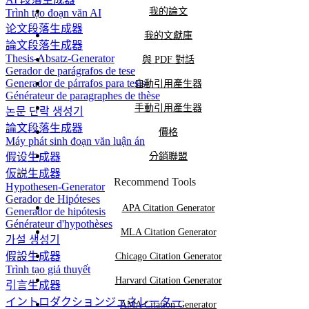
我的論文
Trình tạo đoạn văn AI
论文段落生成器
我的文獻庫
論文段落生成器
Thesis-Absatz-Generator
與 PDF 對話
Gerador de parágrafos de tese
Generador de párrafos para tesis
自動引用產生器
Générateur de paragraphes de thèse
手動引用產生器
논문 단락 생성기
論文段落生成器
價格
Máy phát sinh đoạn văn luận án
假设生成器
分銷聯盟
仮説生成器
Recommend Tools
Hypothesen-Generator
Gerador de Hipóteses
APA Citation Generator
Generador de hipótesis
Générateur d'hypothèses
MLA Citation Generator
가설 생성기
假設生成器
Chicago Citation Generator
Trình tạo giả thuyết
Harvard Citation Generator
引言生成器
イントロダクションジェネレーター
AMA Citation Generator