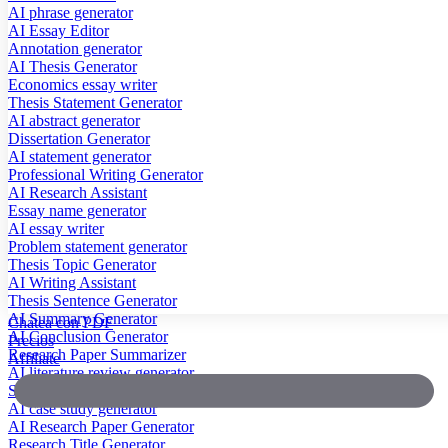
AI phrase generator
AI Essay Editor
Annotation generator
AI Thesis Generator
Economics essay writer
Thesis Statement Generator
AI abstract generator
Dissertation Generator
AI statement generator
Professional Writing Generator
AI Research Assistant
Essay name generator
AI essay writer
Problem statement generator
Thesis Topic Generator
AI Writing Assistant
Thesis Sentence Generator
AI Summary Generator
Chatea con PDF
AI Conclusion Generator
Precios
Research Paper Summarizer
Affiliate
AI literature review generator
Scientific Paper Summarizer
AI case study generator
AI Research Paper Generator
Research Title Generator