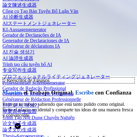
論文陳述生成器
Công cụ Tạo Bản Tuyên Bố Luận Văn
AI 论断生成器
AIステートメントジェネレーター
KI-Aussagengenerator
Gerador de Declarações de IA
Generador de Declaraciones de IA
Générateur de déclarations IA
AI 진술 생성기
AI 論證生成器
Trình tạo câu tuyên bố AI
专业写作生成器
プロフェッショナルライティングジェネレーター
✨
Reescritor de Ensayos
Professioneller Schreibgenerator
Gerador de Redação Profissional
Mantén
el Trabajo Original,
Escribe
con Confianza
Generador de Redacción Profesional
Générateur de Rédaction Professionnelle
Entrega tu trabajo sabiendo que está tanto pulido como original.
전문 문서 작성기
Evita el plagio accidental y comparte tus ideas de una manera fresca
專業寫作生成器
y convincente.
Trình Tạo Nội Dung Chuyên Nghiệp
论文句子生成器
論文文の生成器
Thesis-Satzgenerator