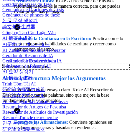
Crea Frases Únicas:
Koke AI Reescritor de Ensayos
Gerador de Frases de Tese
reformula tu texto de la manera correcta, para que puedas
Generador de Oraciones de Tesis
evitar problemas de plagio.
Générateur de phrases de thèse
논문 문장 생성기
論文句子生成器
Công cụ Tạo Câu Luận Văn
AI 摘要生成器
Aumenta la Confianza en la Escritura:
Practica con ello
para mejorar tus habilidades de escritura y crecer como
AI要約ジェネレーター
escritor con el tiempo.
KI-Zusammenfassungs-Generator
Gerador de Resumos de IA
Generador de Resúmenes de IA
Reescribir Ensayo Ahora
Générateur de Résumé AI
✨
Reescritor de Ensayos
AI 요약 생성기
Aclara y Estructura Mejor los Argumentos
AI 摘要生成器
Trình Tóm Tắt AI
研究论文摘要生成器
Un ensayo sólido es un ensayo claro. Koke AI Reescritor de
Ensayos no solo cambia palabras, sino que mejora la base
研究論文要約ツール
fundamental de tus argumentos.
Forschungsartikel-Zusammenfasser
Resumidor de Artigos de Pesquisa
Resumidor de Artículos de Investigación
Résumé d'article de recherche
Fortalece las Afirmaciones:
Convierte opiniones en
연구 논문 요약기
declaraciones claras y basadas en evidencia.
研究論文摘要生成器