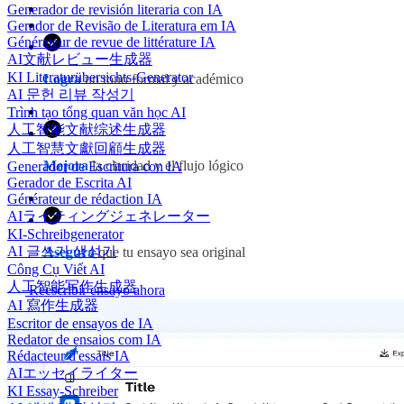
Generador de revisión literaria con IA
Gerador de Revisão de Literatura em IA
Générateur de revue de littérature IA
AI文献レビュー生成器
KI Literaturübersichts-Generator
Logra
un tono formal y académico
AI 문헌 리뷰 작성기
Trình tạo tổng quan văn học AI
人工智能文献综述生成器
人工智慧文獻回顧生成器
Mejora
la claridad y el flujo lógico
Generador de Escritura con IA
Gerador de Escrita AI
Générateur de rédaction IA
AIライティングジェネレーター
KI-Schreibgenerator
AI 글쓰기 생성기
Asegura
que tu ensayo sea original
Công Cụ Viết AI
人工智能写作生成器
Reescribir ensayo ahora
AI 寫作生成器
Escritor de ensayos de IA
Redator de ensaios com IA
Rédacteur d'essais IA
AIエッセイライター
KI Essay-Schreiber