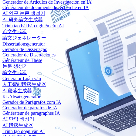
Generador de Artículos de Investigación en IA
Générateur de documents de recherche en IA
AI 연구 논문 생성기
AI 研究論文生成器
Trình tạo bài báo nghiên cứu AI
论文生成器
論文ジェネレーター
Dissertationsgenerator
Gerador de Dissertação
Generador de Disertaciones
Générateur de Thèse
논문 생성기
論文生成器
Generator Luận văn
人工智能段落生成器
AI段落生成器
KI-Absatzgenerator
Gerador de Parágrafos com IA
Generador de párrafos de IA
Générateur de paragraphes IA
AI 단락 생성기
AI 段落生成器
Trình tạo đoạn văn AI