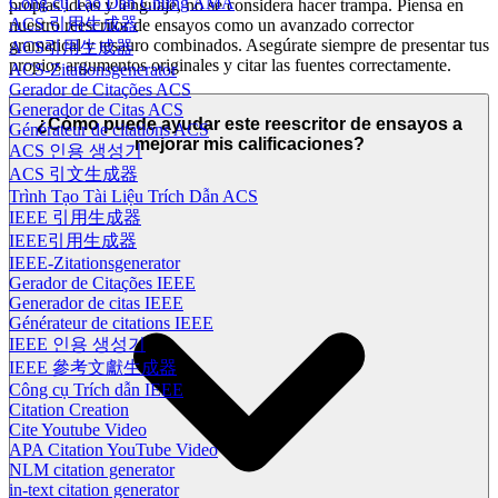
Công cụ Tạo Dẫn Chứng AMA
propias ideas y lenguaje, no se considera hacer trampa. Piensa en
ACS 引用生成器
nuestro reescritor de ensayos como un avanzado corrector
gramatical y tesauro combinados. Asegúrate siempre de presentar tus
ACS引用生成器
propios argumentos originales y citar las fuentes correctamente.
ACS-Zitationsgenerator
Gerador de Citações ACS
Generador de Citas ACS
¿Cómo puede ayudar este reescritor de ensayos a
Générateur de citations ACS
mejorar mis calificaciones?
ACS 인용 생성기
ACS 引文生成器
Trình Tạo Tài Liệu Trích Dẫn ACS
IEEE 引用生成器
IEEE引用生成器
IEEE-Zitationsgenerator
Gerador de Citações IEEE
Generador de citas IEEE
Générateur de citations IEEE
IEEE 인용 생성기
IEEE 參考文獻生成器
Công cụ Trích dẫn IEEE
Citation Creation
Cite Youtube Video
APA Citation YouTube Video
NLM citation generator
in-text citation generator