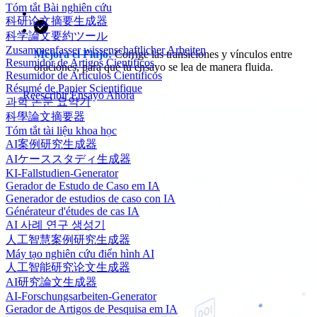
Tóm tắt Bài nghiên cứu
科研论文摘要生成器
科学論文要約ツール
Zusammenfasser wissenschaftlicher Arbeiten
Mejora el Flujo:
Corrige las transiciones y vínculos entre
Resumidor de Artigos Científicos
oraciones, para que tu ensayo se lea de manera fluida.
Resumidor de Artículos Científicos
Résumé de Papier Scientifique
Reescribir Ensayo Ahora
과학 논문 요약기
科學論文摘要器
Tóm tắt tài liệu khoa học
AI案例研究生成器
AIケーススタディ生成器
KI-Fallstudien-Generator
Gerador de Estudo de Caso em IA
Generador de estudios de caso con IA
Générateur d'études de cas IA
AI 사례 연구 생성기
人工智慧案例研究生成器
Máy tạo nghiên cứu điển hình AI
人工智能研究论文生成器
AI研究論文生成器
AI-Forschungsarbeiten-Generator
Gerador de Artigos de Pesquisa em IA