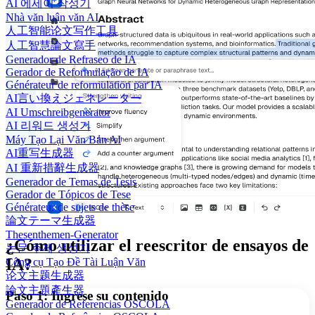
AI 에세이 작성기
Nhà văn luận văn AI
人工智能论文写作工具
人工智慧論文寫手
Generador de Refraseo de IA
Gerador de Reformulação de IA
Générateur de reformulation par IA
AI言い換えジェネレーター
AI Umschreibgenerator
AI 리워드 생성기
Máy Tạo Lại Văn Bản AI
AI重写生成器
AI 重新措辭生成器
Generador de Temas de Tesis
Gerador de Tópicos de Tese
Générateur de sujets de thèse
論文テーマ生成器
Thesenthemen-Generator
¿Cómo utilizar el reescritor de ensayos de
논문 주제 생성기
IA?
Công cụ Tạo Đề Tài Luận Văn
论文主题生成器
論文主題產生器
Paso 1: Ingrese su contenido
Generador de Referencias OSCOLA