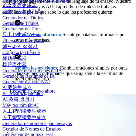
Mejora instantáneamente el nivel de lenguaje de tu ensayo. Nuestro
论文引言生成器
Reescritor de Ensayos AI ha aprendido de miles de trabajos
論文引言創建工具
académicos, por lo que sabe lo que los profesores quieren.
Generador de Títulos
Gerador de Títulos
Générateur de Titres
Mejora el vocabulario:
Sustituye palabras informales por
見出し生成ツール
otras más precisas.
Überschrift Generator
헤드라인 생성기
Công cụ tạo tiêu đề
标题生成器
標題產生器
Mejora las oraciones:
Cambia oraciones simples por otras
Generador de resúmenes de IA
claras y bien conformadas que se ajusten a la escritura de
Gerador de Resumos de IA
nivel universitario.
Générateur d'abstraits AI
AI要約生成器
Reescribir ensayo ahora
KI-Abstractgenerator
AI 초록 생성기
Máy tạo tóm tắt AI
人工智能摘要生成器
人工智慧摘要生成器
Generador de nombres para ensayos
Gerador de Nomes de Ensaios
Générateur de noms d'essai