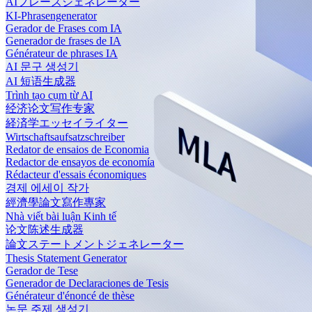
AIフレーズジェネレーター
KI-Phrasengenerator
Gerador de Frases com IA
Generador de frases de IA
Générateur de phrases IA
AI 문구 생성기
AI 短语生成器
Trình tạo cụm từ AI
经济论文写作专家
経済学エッセイライター
Wirtschaftsaufsatzschreiber
Redator de ensaios de Economia
Redactor de ensayos de economía
Rédacteur d'essais économiques
경제 에세이 작가
經濟學論文寫作專家
Nhà viết bài luận Kinh tế
论文陈述生成器
論文ステートメントジェネレーター
Thesis Statement Generator
Gerador de Tese
Generador de Declaraciones de Tesis
Générateur d'énoncé de thèse
논문 주제 생성기