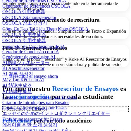
Gerador de Referências OSCOLA
Simplemente copie o escriba su contenido en la herramienta de
Générateur de Références OSCOLA
reescritura de ensayos.
OSCOLA引用生成器
OSCOLA-Zitationsgenerator
Paso 2: Seleccione el modo de reescritura
OSCOLA 참조 생성기
Công Cụ Tạo Tài Liệu Tham Khảo OSCOLA
Elija entre Pulido Gramatical, Simplificación de Texto o Expansión
OSCOLA 引用生成器
de Contenido para ajustar sus necesidades de escritura.
OSCOLA 引用生成器
Generador de Conclusiones de IA
Paso 3: Generar resultados
Gerador de Conclusão com IA
Générateur de conclusion AI
Haga clic en el botón "reescribir" y Koke AI Reescritor de Ensayos
AI結論ジェネレーター
generará instantáneamente una versión clara y pulida de su texto.
KI Abschlussgenerator
AI 결론 생성기
Reescribir el ensayo ahora
Máy Tạo Kết Luận AI
AI 结论生成器
Por qué nuestro
Reescritor de Ensayos
es
AI 結論生成器
la
mejor opción
para cada estudiante
Creador de Introducciones para Ensayos
Criador de Introduções para Ensaios
Créateur d'Introduction pour Essais
✨
Reescritor de Ensayos
エッセイのためのイントロダクションクリエイター
Einführungsgenerator für Essays
Perfeccionar
para un tono académico
에세이를 위한 소개 생성기
Người Tạo Giới Thiệu cho Bài Tiết