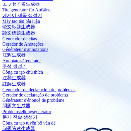
エッセイ名生成器
Titelgenerator für Aufsätze
에세이 제목 생성기
Máy tạo tên bài luận
论文标题生成器
論文標題生成器
Generador de citas
Gerador de Anotações
Générateur d'annotations
注釈生成器
Annotator-Generator
주석 생성기
Công cụ tạo chú thích
注释生成器
註解生成器
Generador de declaración de problemas
Gerador de declaração de problema
Générateur d'énoncé de problème
問題文生成器
Problemstellungsgenerator
문제 진술 생성기
Công cụ tạo tuyên bố vấn đề
问题陈述生成器