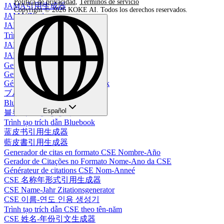
Política de privacidad
,
Términos de servicio
JAMA引用生成器
Copyright © 2026 KOKE AI. Todos los derechos reservados.
JAMA Zitationsgenerator
JAMA 인용 생성기
Trình tạo trích dẫn JAMA
JAMA 引用生成器
JAMA 引用生成器
Generador de Citas Bluebook
Gerador de Citações Bluebook
Générateur de citations Bluebook
ブルーブック引用生成器
Bluebook-Zitationsgenerator
Español
블루북 인용 생성기
Trình tạo trích dẫn Bluebook
蓝皮书引用生成器
藍皮書引用生成器
Generador de citas en formato CSE Nombre-Año
Gerador de Citações no Formato Nome-Ano da CSE
Générateur de citations CSE Nom-Anneé
CSE 名称年形式引用生成器
CSE Name-Jahr Zitationsgenerator
CSE 이름-연도 인용 생성기
Trình tạo trích dẫn CSE theo tên-năm
CSE 姓名-年份引文生成器