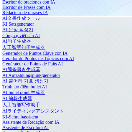
Escritor de oraciones con IA
Escritor de Frases com IA
Rédacteur de phrases IA
AI文書作成ツール
KI Satzgenerator
AI 문장 작성기
Công cụ viết câu AI
AI句子生成器
人工智慧句子生成器
Generador de Puntos Clave con IA
Gerador de Pontos de Tópicos com AI
Générateur de Points de Faits AI
AI箇条書き生成器
AI Aufzählungspunktgenerator
AI 글머리 기호 생성기
Trình tạo điểm bullet AI
AI bullet point 生成器
AI 簡報生成器
人工智能写作助手
AIライティングアシスタント
KI-Schreibassistent
Assistente de Redação com IA
Asistente de Escritura AI