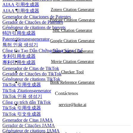
AIAA 引用生成器
Zotero Citation Generator
AIAA 引用生成器
Generador de Citaciones de Patentes
Podcast Citation Generator
Gerador de Citações de Patentes
Générateur de citations de brevets
SBL Citation Generator
特許引用生成器
Patentzitierungsgenerator
Google Citation Generator
특허 인용 생성기
Công Cụ Tạo Dẫn Chứng Bằng Sáng Chế
Cmos Citation Generator
专利引用生成器
Movie Citation Generator
專利引用生成器
Generador de Citas de TikTok
Checker Tool
Gerador de Citações do TikTok
Générateur de citations TikTok
Book Reference Generator
TikTok 引用生成器
TikTok Zitationsgenerator
Contáctenos
TikTok 인용 생성기
Công cụ trích dẫn TikTok
service@koke.ai
TikTok 引用生成器
TikTok 引文生成器
Generador de Citas JAMA
Gerador de Citações JAMA
Générateur de citations JAMA