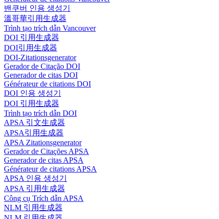
밴쿠버 인용 생성기
溫哥華引用生成器
Trình tạo trích dẫn Vancouver
DOI 引用生成器
DOI引用生成器
DOI-Zitationsgenerator
Gerador de Citação DOI
Generador de citas DOI
Générateur de citations DOI
DOI 인용 생성기
DOI 引用生成器
Trình tạo trích dẫn DOI
APSA 引文生成器
APSA引用生成器
APSA Zitationsgenerator
Gerador de Citações APSA
Generador de citas APSA
Générateur de citations APSA
APSA 인용 생성기
APSA 引用生成器
Công cụ Trích dẫn APSA
NLM 引用生成器
NLM 引用生成器