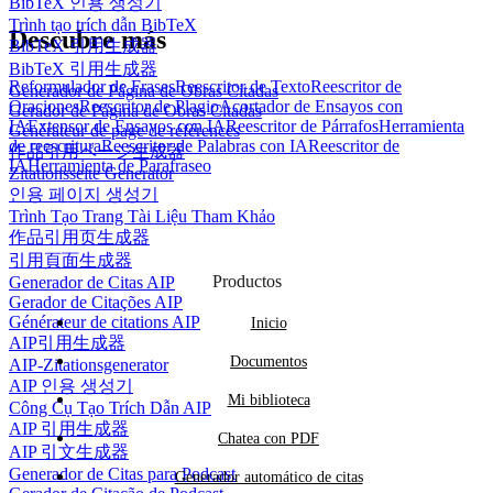
BibTeX 인용 생성기
Trình tạo trích dẫn BibTeX
Descubre más
BibTeX 引用生成器
BibTeX 引用生成器
Reformulador de Frases
Reescritor de Texto
Reescritor de
Generador de Página de Obras Citadas
Oraciones
Reescritor de Plagio
Acortador de Ensayos con
Gerador de Página de Obras Citadas
IA
Extensor de Ensayos con IA
Reescritor de Párrafos
Herramienta
Générateur de page de références
de reescritura
Reescritor de Palabras con IA
Reescritor de
作品引用ページ生成器
IA
Herramienta de Parafraseo
Zitationsseite Generator
인용 페이지 생성기
Trình Tạo Trang Tài Liệu Tham Khảo
作品引用页生成器
引用頁面生成器
Productos
Generador de Citas AIP
Gerador de Citações AIP
Générateur de citations AIP
Inicio
AIP引用生成器
Documentos
AIP-Zitationsgenerator
AIP 인용 생성기
Mi biblioteca
Công Cụ Tạo Trích Dẫn AIP
AIP 引用生成器
Chatea con PDF
AIP 引文生成器
Generador de Citas para Podcast
Generador automático de citas