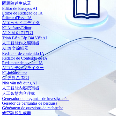
問題陳述生成器
Editor de Ensayos AI
Editor de Redação de IA
Éditeur d'Essai IA
AIエッセイエディタ
KI Aufsatz-Editor
AI 에세이 편집기
Trình Biên Tập Bài Viết AI
人工智能作文编辑器
AI 論文編輯器
Redactor de contenido IA
Redator de Conteúdo de IA
Rédacteur de contenu IA
AIコンテンツライター
KI-Inhaltsautor
AI 콘텐츠 작가
Nhà văn nội dung AI
人工智能内容撰写器
人工智慧內容作家
Generador de preguntas de investigación
Gerador de perguntas de pesquisa
Générateur de questions de recherche
研究課題生成器