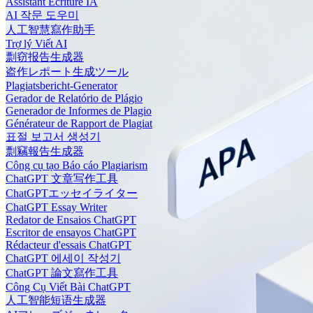
Assistant Écriture IA
AI 작문 도우미
人工智慧寫作助手
Trợ lý Viết AI
剽窃报告生成器
盗作レポート生成ツール
Plagiatsbericht-Generator
Gerador de Relatório de Plágio
Generador de Informes de Plagio
Générateur de Rapport de Plagiat
표절 보고서 생성기
剽竊報告生成器
Công cụ tạo Báo cáo Plagiarism
ChatGPT 文章写作工具
ChatGPTエッセイライター
ChatGPT Essay Writer
Redator de Ensaios ChatGPT
Escritor de ensayos ChatGPT
Rédacteur d'essais ChatGPT
ChatGPT 에세이 작성기
ChatGPT 論文寫作工具
Công Cụ Viết Bài ChatGPT
人工智能短语生成器