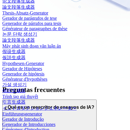
论文段落生成器
論文段落生成器
Thesis-Absatz-Generator
Gerador de parágrafos de tese
Generador de párrafos para tesis
Générateur de paragraphes de thèse
논문 단락 생성기
論文段落生成器
Máy phát sinh đoạn văn luận án
假设生成器
仮説生成器
Hypothesen-Generator
Gerador de Hipóteses
Generador de hipótesis
Générateur d'hypothèses
가설 생성기
Preguntas frecuentes
假設生成器
Trình tạo giả thuyết
引言生成器
¿Qué es un reescritor de ensayos de IA?
イントロダクションジェネレーター
Einführungsgenerator
Gerador de Introdução
Generador de Introducciones
Générateur d'Introduction