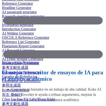
Reference Generator
Headline Generator
AI paragraph generator
Research question generator
Thesis paragraph generator
Hypothesis generator
Introduction Generator
AI Writing Generator
OSCOLA Reference Generator
Reference List Generator
Plagiarism Report Generator
AI Reword Generator
AI Bullet Point Generator
AI Legal Writing Generator
Iniciar sesión
Registrarse
Shorten Essay Generator
参考文献生成器
El mejor reescritor de ensayos de IA para
Generador de Referencias
Gerador de Referências
el ámbito académico
Générateur de Références
参照生成器
Convierte tu borrador en un trabajo de alta calidad. Koke AI
Referenzgenerator
참조 생성기
Essay Rewriter te ayuda a refinar argumentos, mejorar la
Công Cụ Tạo Tài Liệu Tham Khảo
estructura y escribir con confianza académica
參考文獻生成器