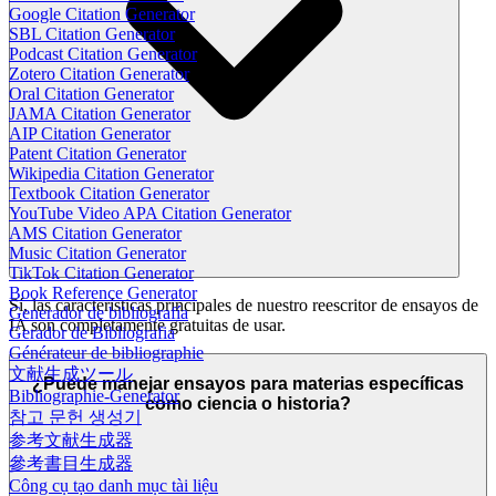
Google Citation Generator
SBL Citation Generator
Podcast Citation Generator
Zotero Citation Generator
Oral Citation Generator
JAMA Citation Generator
AIP Citation Generator
Patent Citation Generator
Wikipedia Citation Generator
Textbook Citation Generator
YouTube Video APA Citation Generator
AMS Citation Generator
Music Citation Generator
TikTok Citation Generator
Book Reference Generator
Sí, las características principales de nuestro reescritor de ensayos de
Generador de bibliografía
IA son completamente gratuitas de usar.
Gerador de Bibliografia
Générateur de bibliographie
文献生成ツール
¿Puede manejar ensayos para materias específicas
Bibliographie-Generator
como ciencia o historia?
참고 문헌 생성기
参考文献生成器
參考書目生成器
Công cụ tạo danh mục tài liệu