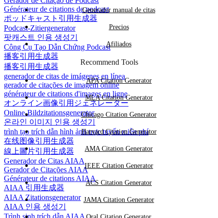
Gerador de Citação de Podcast
Générateur de citations de podcast
Generador manual de citas
ポッドキャスト引用生成器
Precios
Podcast-Zitiergenerator
팟캐스트 인용 생성기
Afiliados
Công Cụ Tạo Dẫn Chứng Podcast
播客引用生成器
Recommend Tools
播客引用生成器
generador de citas de imágenes en línea
APA Citation Generator
gerador de citações de imagem online
générateur de citations d'images en ligne
MLA Citation Generator
オンライン画像引用ジェネレーター
Online-Bildzitationsgenerator
Chicago Citation Generator
온라인 이미지 인용 생성기
trình tạo trích dẫn hình ảnh trực tuyến miễn phí
Harvard Citation Generator
在线图像引用生成器
AMA Citation Generator
線上圖片引用生成器
Generador de Citas AIAA
IEEE Citation Generator
Gerador de Citações AIAA
Générateur de citations AIAA
ACS Citation Generator
AIAA 引用生成器
AIAA Zitationsgenerator
JAMA Citation Generator
AIAA 인용 생성기
Trình sinh trích dẫn AIAA
Oral Citation Generator