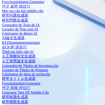
Forschungsfragen-Generator
연구 질문 생성기
Máy tạo câu hỏi nghiên cứu
研究问题生成器
研究問題生成器
Generador de Tesis de IA
Gerador de Tese com IA
Générateur de thèses IA
AI論文生成器
KI-Dissertationsgenerator
AI 논문 생성기
Trình tạo luận văn AI
人工智能论文生成器
人工智慧論文生成器
Generador de Títulos de Investigación
Gerador de Títulos de Pesquisa
Générateur de titres de recherche
研究タイトル生成器
Forschungstitel-Generator
연구 제목 생성기
Generator Tiêu Đề Nghiên Cứu
研究标题生成器
研究標題生成器