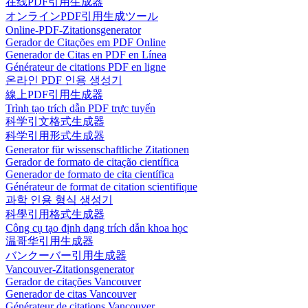
在线PDF引用生成器
オンラインPDF引用生成ツール
Online-PDF-Zitationsgenerator
Gerador de Citações em PDF Online
Generador de Citas en PDF en Línea
Générateur de citations PDF en ligne
온라인 PDF 인용 생성기
線上PDF引用生成器
Trình tạo trích dẫn PDF trực tuyến
科学引文格式生成器
科学引用形式生成器
Generator für wissenschaftliche Zitationen
Gerador de formato de citação científica
Generador de formato de cita científica
Générateur de format de citation scientifique
과학 인용 형식 생성기
科學引用格式生成器
Công cụ tạo định dạng trích dẫn khoa học
温哥华引用生成器
バンクーバー引用生成器
Vancouver-Zitationsgenerator
Gerador de citações Vancouver
Generador de citas Vancouver
Générateur de citations Vancouver