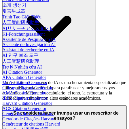
소개 생성기
引言生成器
Trình Tạo Giới Thiệu
人工智能研究助手
AIリサーチアシスタント
KI-Forschungsassistent
Assistente de Pesquisa em IA
Asistente de Investigación AI
Assistant de recherche en IA
AI 연구 보조 도구
人工智慧研究助理
Trợ lý Nghiên cứu AI
AI Citation Generator
APA Citation Generator
Un reescritor de ensayos de IA es una herramienta especializada que
MLA Citation Generator
utiliza inteligencia artificial para parafrasear y mejorar ensayos
Chicago Citation Generator
académicos. Mejora el vocabulario, el tono, la estructura y la
AMA Citation Generator
claridad para cumplir con altos estándares académicos.
IEEE Citation Generator
Harvard Citation Generator
ACS Citation Generator
¿Se considera hacer trampa usar un reescritor de
Generador de Citas Harvard
ensayos?
Gerador de Citações Harvard
Générateur de citations Harvard