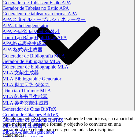
Generador de Tablas en Estilo APA
Gerador de Tabelas no Estilo APA
Générateur de tableaux au format APA
APAスタイルテーブルジェネレーター
APA-Tabellengenerator
APA 스타일 테이블 생성기
Trình Tạo Bảng Định Dạng APA
APA格式表格生成器
APA 格式表生成器
Generador de Bibliografía MLA
Gerador de Bibliografia MLA
Générateur de bibliographie MLA
MLA 文献生成器
MLA Bibliographie Generator
MLA 참고문헌 생성기
Trình tạo Thư mục MLA
MLA参考书目生成器
MLA 參考文獻生成器
Generador de Citas BibTeX
Gerador de Citações BibTeX
Absolutamente. Si bien es universalmente beneficioso, su capacidad
Générateur de citations BibTeX
para mejorar el lenguaje formal y objetivo lo convierte en una
BibTeX引用生成器
herramienta excelente para ensayos en todas las disciplinas
BibTeX-Zitationsgenerator
académicas.