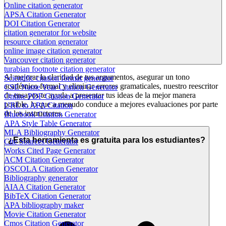
Online citation generator
APSA Citation Generator
DOI Citation Generator
citation generator for website
resource citation generator
online image citation generator
Vancouver citation generator
turabian footnote citation generator
Al mejorar la claridad de tus argumentos, asegurar un tono
Scientific citation format generator
académico formal y eliminar errores gramaticales, nuestro reescritor
CSE Name Year Citation Generator
de ensayos te ayuda a presentar tus ideas de la mejor manera
Online PDF Citation Generator
posible, lo que a menudo conduce a mejores evaluaciones por parte
URL to APA Citation
de los instructores.
Bluebook Citation Generator
APA Style Table Generator
MLA Bibliography Generator
¿Esta herramienta es gratuita para los estudiantes?
Cite Sources Generator
Works Cited Page Generator
ACM Citation Generator
OSCOLA Citation Generator
Bibliography generator
AIAA Citation Generator
BibTeX Citation Generator
APA bibliography maker
Movie Citation Generator
Cmos Citation Generator