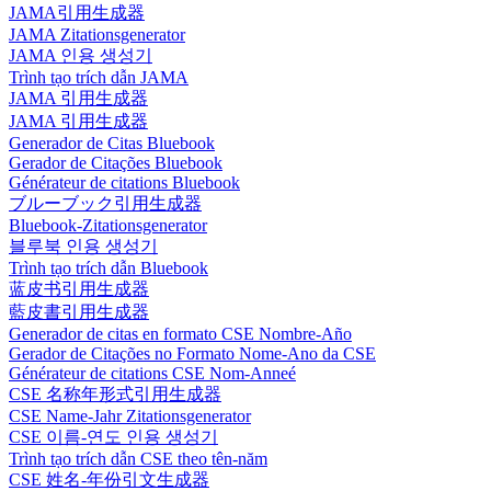
JAMA引用生成器
JAMA Zitationsgenerator
JAMA 인용 생성기
Trình tạo trích dẫn JAMA
JAMA 引用生成器
JAMA 引用生成器
Generador de Citas Bluebook
Gerador de Citações Bluebook
Générateur de citations Bluebook
ブルーブック引用生成器
Bluebook-Zitationsgenerator
블루북 인용 생성기
Trình tạo trích dẫn Bluebook
蓝皮书引用生成器
藍皮書引用生成器
Generador de citas en formato CSE Nombre-Año
Gerador de Citações no Formato Nome-Ano da CSE
Générateur de citations CSE Nom-Anneé
CSE 名称年形式引用生成器
CSE Name-Jahr Zitationsgenerator
CSE 이름-연도 인용 생성기
Trình tạo trích dẫn CSE theo tên-năm
CSE 姓名-年份引文生成器