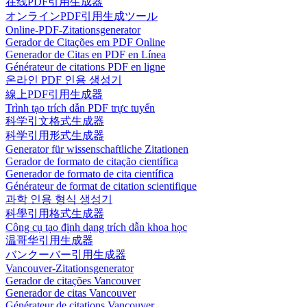
在线PDF引用生成器
オンラインPDF引用生成ツール
Online-PDF-Zitationsgenerator
Gerador de Citações em PDF Online
Generador de Citas en PDF en Línea
Générateur de citations PDF en ligne
온라인 PDF 인용 생성기
線上PDF引用生成器
Trình tạo trích dẫn PDF trực tuyến
科学引文格式生成器
科学引用形式生成器
Generator für wissenschaftliche Zitationen
Gerador de formato de citação científica
Generador de formato de cita científica
Générateur de format de citation scientifique
과학 인용 형식 생성기
科學引用格式生成器
Công cụ tạo định dạng trích dẫn khoa học
温哥华引用生成器
バンクーバー引用生成器
Vancouver-Zitationsgenerator
Gerador de citações Vancouver
Generador de citas Vancouver
Générateur de citations Vancouver