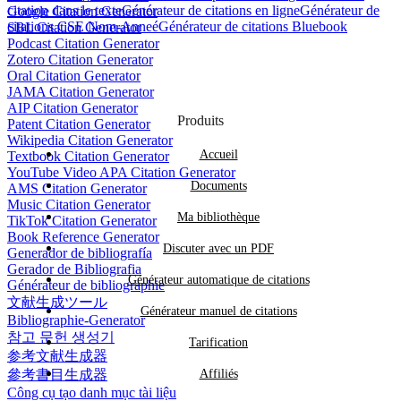
citation dans le texte
Générateur de citations en ligne
Générateur de
Google Citation Generator
citations CSE Nom-Anneé
Générateur de citations Bluebook
SBL Citation Generator
Podcast Citation Generator
Zotero Citation Generator
Oral Citation Generator
JAMA Citation Generator
AIP Citation Generator
Produits
Patent Citation Generator
Wikipedia Citation Generator
Accueil
Textbook Citation Generator
YouTube Video APA Citation Generator
Documents
AMS Citation Generator
Music Citation Generator
Ma bibliothèque
TikTok Citation Generator
Book Reference Generator
Discuter avec un PDF
Generador de bibliografía
Gerador de Bibliografia
Générateur automatique de citations
Générateur de bibliographie
文献生成ツール
Générateur manuel de citations
Bibliographie-Generator
참고 문헌 생성기
Tarification
参考文献生成器
參考書目生成器
Affiliés
Công cụ tạo danh mục tài liệu