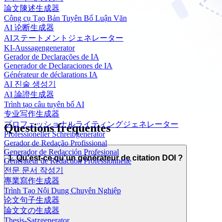
論文陳述生成器
Công cụ Tạo Bản Tuyên Bố Luận Văn
AI 论断生成器
AIステートメントジェネレーター
KI-Aussagengenerator
Gerador de Declarações de IA
Generador de Declaraciones de IA
Générateur de déclarations IA
AI 진술 생성기
AI 論證生成器
Trình tạo câu tuyên bố AI
专业写作生成器
プロフェッショナルライティングジェネレーター
Questions fréquentes
Professioneller Schreibgenerator
Gerador de Redação Profissional
Generador de Redacción Profesional
1. Qu'est-ce qu'un générateur de citation DOI ?
Générateur de Rédaction Professionnelle
전문 문서 작성기
專業寫作生成器
Trình Tạo Nội Dung Chuyên Nghiệp
论文句子生成器
論文文の生成器
Thesis-Satzgenerator