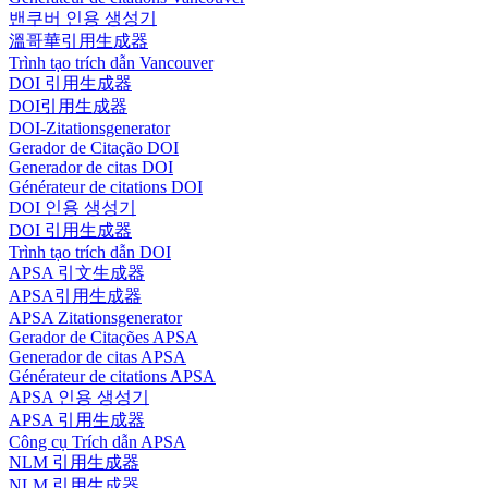
밴쿠버 인용 생성기
溫哥華引用生成器
Trình tạo trích dẫn Vancouver
DOI 引用生成器
DOI引用生成器
DOI-Zitationsgenerator
Gerador de Citação DOI
Generador de citas DOI
Générateur de citations DOI
DOI 인용 생성기
DOI 引用生成器
Trình tạo trích dẫn DOI
APSA 引文生成器
APSA引用生成器
APSA Zitationsgenerator
Gerador de Citações APSA
Generador de citas APSA
Générateur de citations APSA
APSA 인용 생성기
APSA 引用生成器
Công cụ Trích dẫn APSA
NLM 引用生成器
NLM 引用生成器