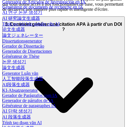
Generador de Artículos de Investigación en IA
qui vous donne accès à nos fonctionnalités de base, vous permettant
Générateur de documents de recherche en IA
de découvrir une manière plus rapide et intelligente d'écrire.
AI 연구 논문 생성기
AI 研究論文生成器
Trình tạo bài báo nghiên cứu AI
3. Comment générer une citation APA à partir d'un DOI
?
论文生成器
論文ジェネレーター
Dissertationsgenerator
Gerador de Dissertação
Generador de Disertaciones
Générateur de Thèse
논문 생성기
論文生成器
Generator Luận văn
人工智能段落生成器
AI段落生成器
KI-Absatzgenerator
Gerador de Parágrafos com IA
Generador de párrafos de IA
Générateur de paragraphes IA
AI 단락 생성기
AI 段落生成器
Trình tạo đoạn văn AI