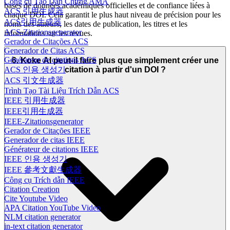
Công cụ Tạo Dẫn Chứng AMA
bases de données académiques officielles et de confiance liées à
ACS 引用生成器
chaque DOI. Cela garantit le plus haut niveau de précision pour les
ACS引用生成器
noms des auteurs, les dates de publication, les titres et les
ACS-Zitationsgenerator
informations sur les revues.
Gerador de Citações ACS
Generador de Citas ACS
Générateur de citations ACS
6. Koke AI peut-il faire plus que simplement créer une
ACS 인용 생성기
citation à partir d'un DOI ?
ACS 引文生成器
Trình Tạo Tài Liệu Trích Dẫn ACS
IEEE 引用生成器
IEEE引用生成器
IEEE-Zitationsgenerator
Gerador de Citações IEEE
Generador de citas IEEE
Générateur de citations IEEE
IEEE 인용 생성기
IEEE 參考文獻生成器
Công cụ Trích dẫn IEEE
Citation Creation
Cite Youtube Video
APA Citation YouTube Video
NLM citation generator
in-text citation generator