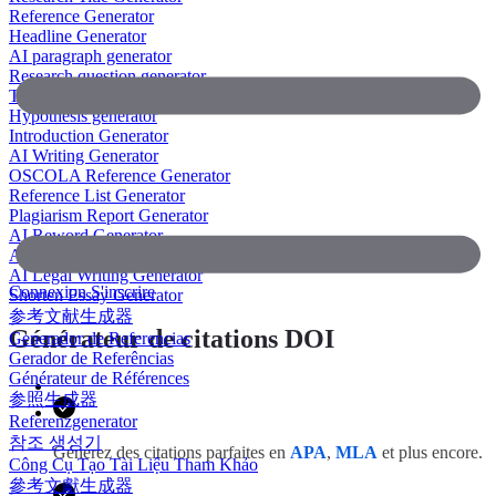
Reference Generator
Headline Generator
AI paragraph generator
Research question generator
Thesis paragraph generator
Hypothesis generator
Introduction Generator
AI Writing Generator
OSCOLA Reference Generator
Reference List Generator
Plagiarism Report Generator
AI Reword Generator
AI Bullet Point Generator
AI Legal Writing Generator
Connexion
S'inscrire
Shorten Essay Generator
参考文献生成器
Générateur de citations DOI
Generador de Referencias
Gerador de Referências
Générateur de Références
参照生成器
Referenzgenerator
참조 생성기
Générez des citations parfaites en
APA
,
MLA
et plus encore.
Công Cụ Tạo Tài Liệu Tham Khảo
參考文獻生成器