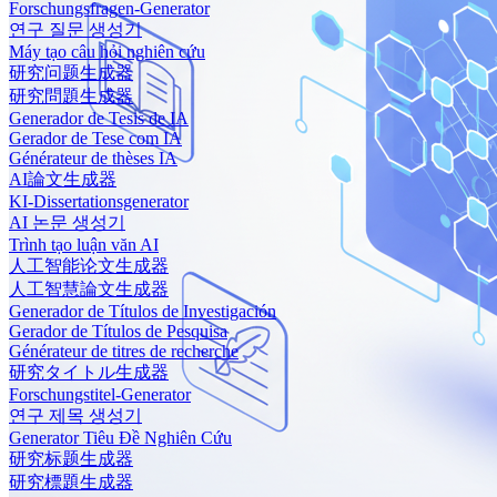
Forschungsfragen-Generator
연구 질문 생성기
Máy tạo câu hỏi nghiên cứu
研究问题生成器
研究問題生成器
Generador de Tesis de IA
Gerador de Tese com IA
Générateur de thèses IA
AI論文生成器
KI-Dissertationsgenerator
AI 논문 생성기
Trình tạo luận văn AI
人工智能论文生成器
人工智慧論文生成器
Generador de Títulos de Investigación
Gerador de Títulos de Pesquisa
Générateur de titres de recherche
研究タイトル生成器
Forschungstitel-Generator
연구 제목 생성기
Generator Tiêu Đề Nghiên Cứu
研究标题生成器
研究標題生成器