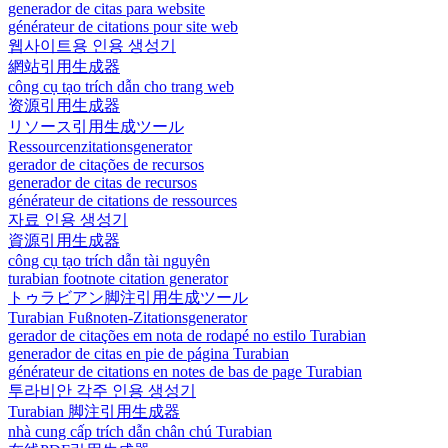
generador de citas para website
générateur de citations pour site web
웹사이트용 인용 생성기
網站引用生成器
công cụ tạo trích dẫn cho trang web
资源引用生成器
リソース引用生成ツール
Ressourcenzitationsgenerator
gerador de citações de recursos
generador de citas de recursos
générateur de citations de ressources
자료 인용 생성기
資源引用生成器
công cụ tạo trích dẫn tài nguyên
turabian footnote citation generator
トゥラビアン脚注引用生成ツール
Turabian Fußnoten-Zitationsgenerator
gerador de citações em nota de rodapé no estilo Turabian
generador de citas en pie de página Turabian
générateur de citations en notes de bas de page Turabian
투라비안 각주 인용 생성기
Turabian 脚注引用生成器
nhà cung cấp trích dẫn chân chú Turabian