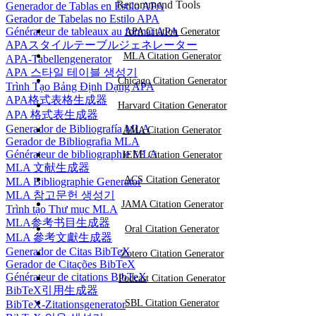
Recommend Tools
Generador de Tablas en Estilo APA
Gerador de Tabelas no Estilo APA
Générateur de tableaux au format APA
APA Citation Generator
APAスタイルテーブルジェネレーター
MLA Citation Generator
APA-Tabellengenerator
APA 스타일 테이블 생성기
Chicago Citation Generator
Trình Tạo Bảng Định Dạng APA
APA格式表格生成器
Harvard Citation Generator
APA 格式表生成器
Generador de Bibliografía MLA
AMA Citation Generator
Gerador de Bibliografia MLA
Générateur de bibliographie MLA
IEEE Citation Generator
MLA 文献生成器
ACS Citation Generator
MLA Bibliographie Generator
MLA 참고문헌 생성기
JAMA Citation Generator
Trình tạo Thư mục MLA
MLA参考书目生成器
Oral Citation Generator
MLA 參考文獻生成器
Generador de Citas BibTeX
Zotero Citation Generator
Gerador de Citações BibTeX
Générateur de citations BibTeX
Podcast Citation Generator
BibTeX引用生成器
SBL Citation Generator
BibTeX-Zitationsgenerator