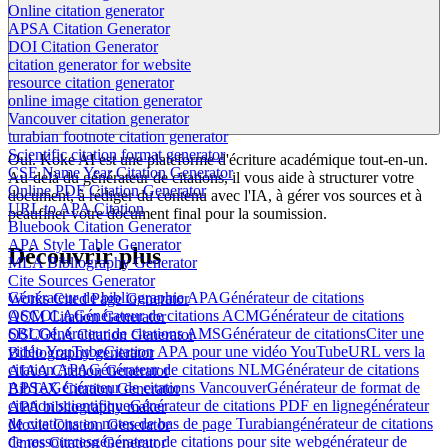
Online citation generator
APSA Citation Generator
DOI Citation Generator
citation generator for website
resource citation generator
online image citation generator
Vancouver citation generator
turabian footnote citation generator
Scientific citation format generator
Oui. Koke AI est une plateforme d'écriture académique tout-en-un.
CSE Name Year Citation Generator
Au-delà du générateur de citations, il vous aide à structurer votre
Online PDF Citation Generator
document, à rédiger du contenu avec l'IA, à gérer vos sources et à
URL to APA Citation
peaufiner votre document final pour la soumission.
Bluebook Citation Generator
APA Style Table Generator
Découvrir plus
MLA Bibliography Generator
Cite Sources Generator
Générateur de bibliographie APA
Générateur de citations
Works Cited Page Generator
OSCOLA
Générateur de citations ACM
Générateur de citations
ACM Citation Generator
SBL
Générateur de citations AMS
Générateur de citations
Citer une
OSCOLA Citation Generator
vidéo YouTube
Citation APA pour une vidéo YouTube
URL vers la
Bibliography generator
citation APA
Générateur de citations NLM
Générateur de citations
AIAA Citation Generator
APSA
Générateur de citations Vancouver
Générateur de format de
BibTeX Citation Generator
citation scientifique
Générateur de citations PDF en ligne
générateur
APA bibliography maker
de citations en notes de bas de page Turabian
générateur de citations
Movie Citation Generator
de ressources
générateur de citations pour site web
générateur de
Cmos Citation Generator