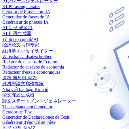
AIフレーズジェネレーター
KI-Phrasengenerator
Gerador de Frases com IA
Generador de frases de IA
Générateur de phrases IA
AI 문구 생성기
AI 短语生成器
Trình tạo cụm từ AI
经济论文写作专家
経済学エッセイライター
Wirtschaftsaufsatzschreiber
Redator de ensaios de Economia
Redactor de ensayos de economía
Rédacteur d'essais économiques
경제 에세이 작가
經濟學論文寫作專家
Nhà viết bài luận Kinh tế
论文陈述生成器
論文ステートメントジェネレーター
Thesis Statement Generator
Gerador de Tese
Generador de Declaraciones de Tesis
Générateur d'énoncé de thèse
논문 주제 생성기