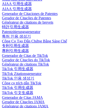
AIAA 引用生成器
AIAA 引用生成器
Generador de Citaciones de Patentes
Gerador de Citações de Patentes
Générateur de citations de brevets
特許引用生成器
Patentzitierungsgenerator
특허 인용 생성기
Công Cụ Tạo Dẫn Chứng Bằng Sáng Chế
专利引用生成器
專利引用生成器
Generador de Citas de TikTok
Gerador de Citações do TikTok
Générateur de citations TikTok
TikTok 引用生成器
TikTok Zitationsgenerator
TikTok 인용 생성기
Công cụ trích dẫn TikTok
TikTok 引用生成器
TikTok 引文生成器
Generador de Citas JAMA
Gerador de Citações JAMA
Générateur de citations JAMA