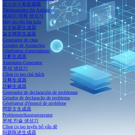
エッセイ名生成器
Titelgenerator für Aufsätze
에세이 제목 생성기
Máy tạo tên bài luận
论文标题生成器
論文標題生成器
Generador de citas
Gerador de Anotações
Générateur d'annotations
注釈生成器
Annotator-Generator
주석 생성기
Công cụ tạo chú thích
注释生成器
註解生成器
Generador de declaración de problemas
Gerador de declaração de problema
Générateur d'énoncé de problème
問題文生成器
Problemstellungsgenerator
문제 진술 생성기
Công cụ tạo tuyên bố vấn đề
问题陈述生成器