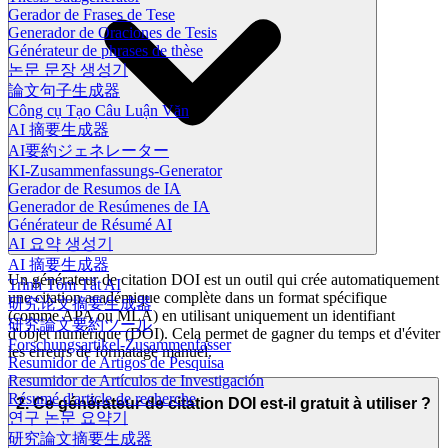
Gerador de Frases de Tese
Generador de Oraciones de Tesis
Générateur de phrases de thèse
논문 문장 생성기
論文句子生成器
Công cụ Tạo Câu Luận Văn
AI 摘要生成器
AI要約ジェネレーター
KI-Zusammenfassungs-Generator
Gerador de Resumos de IA
Generador de Resúmenes de IA
Générateur de Résumé AI
AI 요약 생성기
AI 摘要生成器
Un générateur de citation DOI est un outil qui crée automatiquement
Trình Tóm Tắt AI
une citation académique complète dans un format spécifique
研究论文摘要生成器
(comme APA ou MLA) en utilisant uniquement un identifiant
研究論文要約ツール
d'objet numérique (DOI). Cela permet de gagner du temps et d'éviter
Forschungsartikel-Zusammenfasser
les erreurs de formatage manuel.
Resumidor de Artigos de Pesquisa
Resumidor de Artículos de Investigación
Résumé d'article de recherche
2. Ce générateur de citation DOI est-il gratuit à utiliser ?
연구 논문 요약기
研究論文摘要生成器