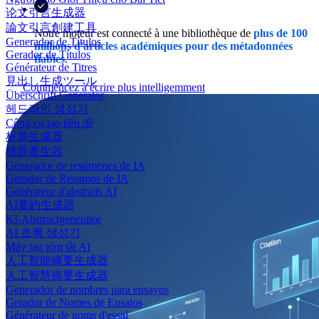
论文引言生成器
論文引言創建工具
Notre moteur est connecté à une bibliothèque de
plus de 100
Generador de Títulos
millions d'articles académiques pour des métadonnées
Gerador de Títulos
fiables
.
Générateur de Titres
見出し生成ツール
Commencez à écrire plus intelligemment
Überschrift Generator
헤드라인 생성기
Công cụ tạo tiêu đề
标题生成器
標題產生器
Generador de resúmenes de IA
Gerador de Resumos de IA
Générateur d'abstraits AI
AI要約生成器
KI-Abstractgenerator
AI 초록 생성기
Máy tạo tóm tắt AI
人工智能摘要生成器
人工智慧摘要生成器
Generador de nombres para ensayos
Gerador de Nomes de Ensaios
Générateur de noms d'essai