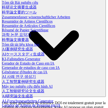
Tóm tắt Bài nghiên cứu
科研论文摘要生成器
科学論文要約ツール
Zusammenfasser wissenschaftlicher Arbeiten
Resumidor de Artigos Científicos
Resumidor de Artículos Científicos
Résumé de Papier Scientifique
과학 논문 요약기
科學論文摘要器
Tóm tắt tài liệu khoa học
AI案例研究生成器
AIケーススタディ生成器
KI-Fallstudien-Generator
Gerador de Estudo de Caso em IA
Generador de estudios de caso con IA
Générateur d'études de cas IA
AI 사례 연구 생성기
人工智慧案例研究生成器
Máy tạo nghiên cứu điển hình AI
人工智能研究论文生成器
AI研究論文生成器
AI-Forschungsarbeiten-Generator
Oui, notre générateur de référence DOI est totalement gratuit pour la
Gerador de Artigos de Pesquisa em IA
création de citations individuelles. Koke AI propose un plan gratuit