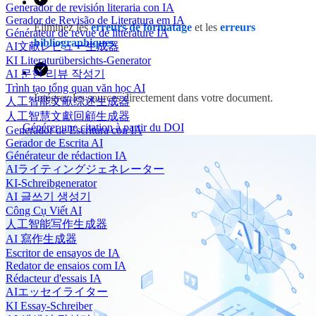
Generador de revisión literaria con IA
Gerador de Revisão de Literatura em IA
Éliminez les
erreurs de formatage
et les
erreurs
Générateur de revue de littérature IA
bibliographiques
.
AI文献レビュー生成器
KI Literaturübersichts-Generator
AI 문헌 리뷰 작성기
Trình tạo tổng quan văn học AI
Intégrez les sources directement dans votre document.
人工智能文献综述生成器
人工智慧文獻回顧生成器
Générer une citation à partir du DOI
Generador de Escritura con IA
Gerador de Escrita AI
Générateur de rédaction IA
AIライティングジェネレーター
KI-Schreibgenerator
AI 글쓰기 생성기
Công Cụ Viết AI
人工智能写作生成器
AI 寫作生成器
Escritor de ensayos de IA
Redator de ensaios com IA
Rédacteur d'essais IA
AIエッセイライター
KI Essay-Schreiber