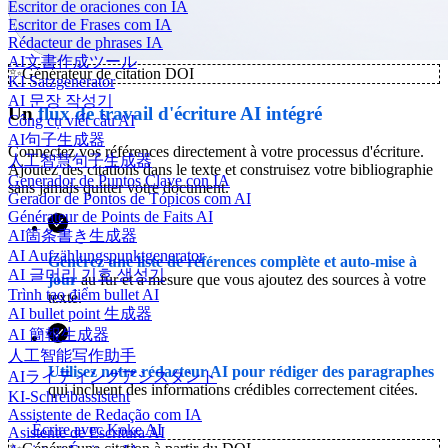
Escritor de oraciones con IA
Escritor de Frases com IA
Rédacteur de phrases IA
AI文書作成ツール
✨
Générateur de citation DOI
KI Satzgenerator
AI 문장 작성기
Un
flux de travail d'écriture AI intégré
Công cụ viết câu AI
AI句子生成器
Connectez vos références directement à votre processus d'écriture.
人工智慧句子生成器
Ajoutez des citations dans le texte et construisez votre bibliographie
Generador de Puntos Clave con IA
sans jamais quitter votre document.
Gerador de Pontos de Tópicos com AI
Générateur de Points de Faits AI
AI箇条書き生成器
AI Aufzählungspunktgenerator
Générez une liste de références complète et auto-mise à
AI 글머리 기호 생성기
jour
au fur et à mesure que vous ajoutez des sources à votre
Trình tạo điểm bullet AI
texte.
AI bullet point 生成器
AI 簡報生成器
人工智能写作助手
Utilisez notre rédacteur AI pour rédiger des paragraphes
AIライティングアシスタント
qui incluent des informations crédibles correctement citées.
KI-Schreibassistent
Assistente de Redação com IA
Écrire avec Koke AI
Asistente de Escritura AI