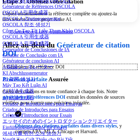
Étape 3 : Obtenez votre citation
Gerador de Referências OSCOLA
Générateur de Références OSCOLA
OSCOLA引用生成器
Copiez instantanément la référence complète ou ajoutez-la
OSCOLA-Zitationsgenerator
directement à votre projet Koke AI.
OSCOLA 참조 생성기
Công Cụ Tạo Tài Liệu Tham Khảo OSCOLA
Commencer à citer gratuitement
OSCOLA 引用生成器
OSCOLA 引用生成器
Allez au-delà du
Générateur de citation
Generador de Conclusiones de IA
DOI
Gerador de Conclusão com IA
Générateur de conclusion AI
AI結論ジェネレーター
✨
Générateur de référence DOI
KI Abschlussgenerator
Précision parfaite
Assurée
AI 결론 생성기
Máy Tạo Kết Luận AI
AI 结论生成器
Créez des citations en toute confiance à chaque fois. Notre
générateur de références DOI
extrait les données de sources
AI 結論生成器
vérifiées pour fournir une précision inégalée.
Creador de Introducciones para Ensayos
Criador de Introduções para Ensaios
Créateur d'Introduction pour Essais
エッセイのためのイントロダクションクリエイター
Obtenez des citations parfaites dans divers styles
, y
Einführungsgenerator für Essays
compris APA, MLA, Chicago et Harvard.
에세이를 위한 소개 생성기
Người Tạo Giới Thiệu cho Bài Tiết