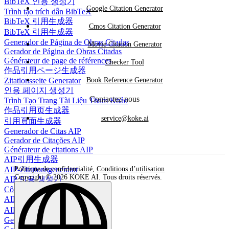
BibTeX 인용 생성기
Google Citation Generator
Trình tạo trích dẫn BibTeX
BibTeX 引用生成器
Cmos Citation Generator
BibTeX 引用生成器
Generador de Página de Obras Citadas
Movie Citation Generator
Gerador de Página de Obras Citadas
Générateur de page de références
Checker Tool
作品引用ページ生成器
Zitationsseite Generator
Book Reference Generator
인용 페이지 생성기
Contactez-nous
Trình Tạo Trang Tài Liệu Tham Khảo
作品引用页生成器
service@koke.ai
引用頁面生成器
Generador de Citas AIP
Gerador de Citações AIP
Générateur de citations AIP
AIP引用生成器
AIP-Zitationsgenerator
Politique de confidentialité
,
Conditions d’utilisation
Copyright © 2026 KOKE AI. Tous droits réservés.
AIP 인용 생성기
Công Cụ Tạo Trích Dẫn AIP
AIP 引用生成器
AIP 引文生成器
Generador de Citas para Podcast