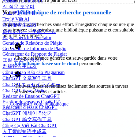
✨
Générer une citation à partir du DOI
Assistant Écriture IA
AI 작문 도우미
Votre
bibliothèque de recherche personnelle
人工智慧寫作助手
Trợ lý Viết AI
Organisez vos recherches sans effort. Enregistrez chaque source que
剽窃报告生成器
vous trouvez et construisez une bibliothèque puissante et consultable
盗作レポート生成ツール
pour tous vos projets.
Plagiatsbericht-Generator
Gerador de Relatório de Plágio
Generador de Informes de Plagio
Générateur de Rapport de Plagiat
Chaque référence générée est sauvegardée dans votre
표절 보고서 생성기
bibliothèque basée sur le cloud
personnelle.
剽竊報告生成器
Công cụ tạo Báo cáo Plagiarism
ChatGPT 文章写作工具
ChatGPTエッセイライター
Trouvez, gérez et réutilisez facilement des sources à travers
ChatGPT Essay Writer
plusieurs devoirs et articles.
Redator de Ensaios ChatGPT
Escritor de ensayos ChatGPT
Construisez votre bibliothèque
Rédacteur d'essais ChatGPT
ChatGPT 에세이 작성기
ChatGPT 論文寫作工具
Công Cụ Viết Bài ChatGPT
人工智能短语生成器