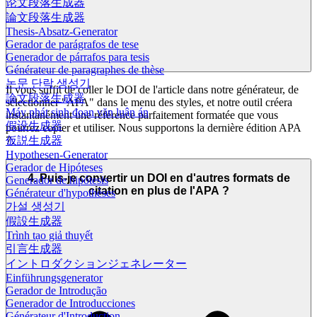
论文段落生成器
論文段落生成器
Thesis-Absatz-Generator
Gerador de parágrafos de tese
Generador de párrafos para tesis
Générateur de paragraphes de thèse
논문 단락 생성기
Il vous suffit de coller le DOI de l'article dans notre générateur, de
論文段落生成器
sélectionner "APA" dans le menu des styles, et notre outil créera
Máy phát sinh đoạn văn luận án
instantanément une référence parfaitement formatée que vous
假设生成器
pourrez copier et utiliser. Nous supportons la dernière édition APA
仮説生成器
7.
Hypothesen-Generator
Gerador de Hipóteses
4. Puis-je convertir un DOI en d'autres formats de
Generador de hipótesis
citation en plus de l'APA ?
Générateur d'hypothèses
가설 생성기
假設生成器
Trình tạo giả thuyết
引言生成器
イントロダクションジェネレーター
Einführungsgenerator
Gerador de Introdução
Generador de Introducciones
Générateur d'Introduction