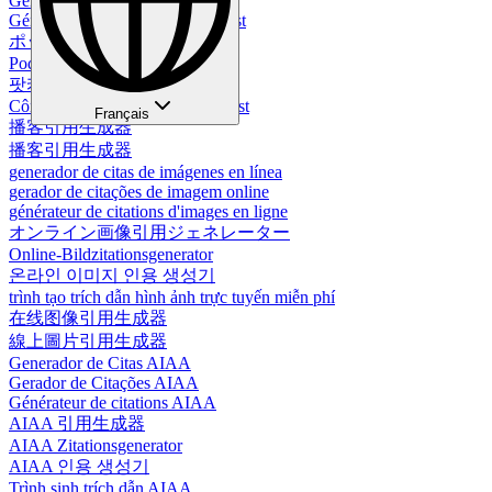
Gerador de Citação de Podcast
Générateur de citations de podcast
ポッドキャスト引用生成器
Podcast-Zitiergenerator
팟캐스트 인용 생성기
Công Cụ Tạo Dẫn Chứng Podcast
Français
播客引用生成器
播客引用生成器
generador de citas de imágenes en línea
gerador de citações de imagem online
générateur de citations d'images en ligne
オンライン画像引用ジェネレーター
Online-Bildzitationsgenerator
온라인 이미지 인용 생성기
trình tạo trích dẫn hình ảnh trực tuyến miễn phí
在线图像引用生成器
線上圖片引用生成器
Generador de Citas AIAA
Gerador de Citações AIAA
Générateur de citations AIAA
AIAA 引用生成器
AIAA Zitationsgenerator
AIAA 인용 생성기
Trình sinh trích dẫn AIAA