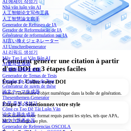
AI 에세이 작성기
Nhà văn luận văn AI
人工智能论文写作工具
人工智慧論文寫手
Generador de Refraseo de IA
Gerador de Reformulação de IA
Générateur de reformulation par IA
AI言い換えジェネレーター
AI Umschreibgenerator
AI 리워드 생성기
Máy Tạo Lại Văn Bản AI
Comment générer une citation à partir
AI重写生成器
d'un DOI en 3 étapes faciles
AI 重新措辭生成器
Generador de Temas de Tesis
Gerador de Tópicos de Tese
Étape 1 : Collez votre DOI
Générateur de sujets de thèse
論文テーマ生成器
Entrez l'identifiant d'objet numérique dans la boîte de génération.
Thesenthemen-Generator
논문 주제 생성기
Étape 2 : Sélectionnez votre style
Công cụ Tạo Đề Tài Luận Văn
论文主题生成器
Sélectionnez votre format requis parmi les styles, tels que APA,
論文主題產生器
MLA, Chicago, ou plus.
Generador de Referencias OSCOLA