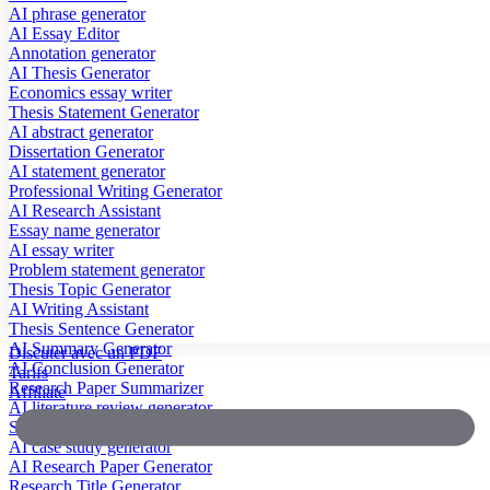
AI phrase generator
AI Essay Editor
Annotation generator
AI Thesis Generator
Economics essay writer
Thesis Statement Generator
AI abstract generator
Dissertation Generator
AI statement generator
Professional Writing Generator
AI Research Assistant
Essay name generator
AI essay writer
Problem statement generator
Thesis Topic Generator
AI Writing Assistant
Thesis Sentence Generator
AI Summary Generator
Discuter avec un PDF
AI Conclusion Generator
Tarifs
Research Paper Summarizer
Affiliate
AI literature review generator
Scientific Paper Summarizer
AI case study generator
AI Research Paper Generator
Research Title Generator