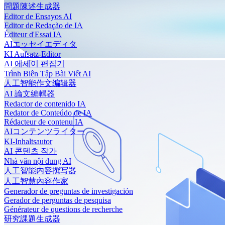
問題陳述生成器
Editor de Ensayos AI
Editor de Redação de IA
Éditeur d'Essai IA
AIエッセイエディタ
KI Aufsatz-Editor
AI 에세이 편집기
Trình Biên Tập Bài Viết AI
人工智能作文编辑器
AI 論文編輯器
Redactor de contenido IA
Redator de Conteúdo de IA
Rédacteur de contenu IA
AIコンテンツライター
KI-Inhaltsautor
AI 콘텐츠 작가
Nhà văn nội dung AI
人工智能内容撰写器
人工智慧內容作家
Generador de preguntas de investigación
Gerador de perguntas de pesquisa
Générateur de questions de recherche
研究課題生成器