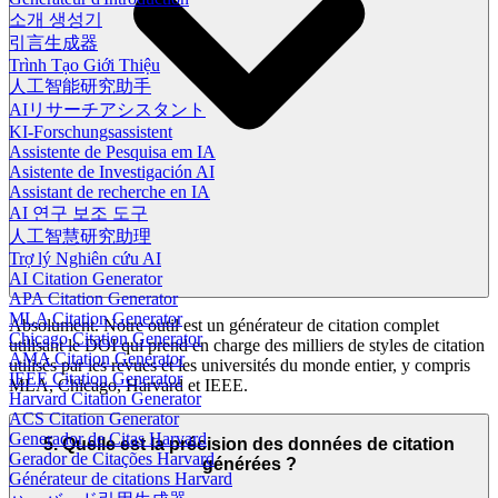
소개 생성기
引言生成器
Trình Tạo Giới Thiệu
人工智能研究助手
AIリサーチアシスタント
KI-Forschungsassistent
Assistente de Pesquisa em IA
Asistente de Investigación AI
Assistant de recherche en IA
AI 연구 보조 도구
人工智慧研究助理
Trợ lý Nghiên cứu AI
AI Citation Generator
APA Citation Generator
MLA Citation Generator
Absolument. Notre outil est un générateur de citation complet
Chicago Citation Generator
utilisant le DOI qui prend en charge des milliers de styles de citation
AMA Citation Generator
utilisés par les revues et les universités du monde entier, y compris
IEEE Citation Generator
MLA, Chicago, Harvard et IEEE.
Harvard Citation Generator
ACS Citation Generator
Generador de Citas Harvard
5. Quelle est la précision des données de citation
Gerador de Citações Harvard
générées ?
Générateur de citations Harvard