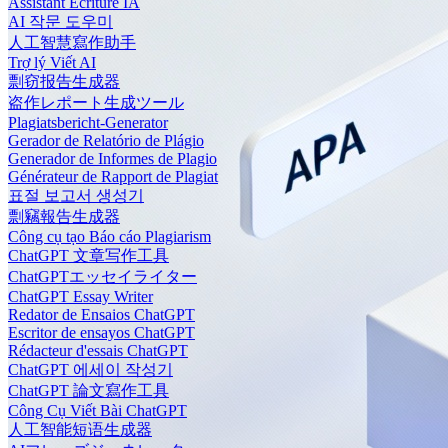
Assistant Écriture IA
AI 작문 도우미
人工智慧寫作助手
Trợ lý Viết AI
剽窃报告生成器
盗作レポート生成ツール
Plagiatsbericht-Generator
Gerador de Relatório de Plágio
Generador de Informes de Plagio
Générateur de Rapport de Plagiat
표절 보고서 생성기
剽竊報告生成器
Công cụ tạo Báo cáo Plagiarism
ChatGPT 文章写作工具
ChatGPTエッセイライター
ChatGPT Essay Writer
Redator de Ensaios ChatGPT
Escritor de ensayos ChatGPT
Rédacteur d'essais ChatGPT
ChatGPT 에세이 작성기
ChatGPT 論文寫作工具
Công Cụ Viết Bài ChatGPT
人工智能短语生成器