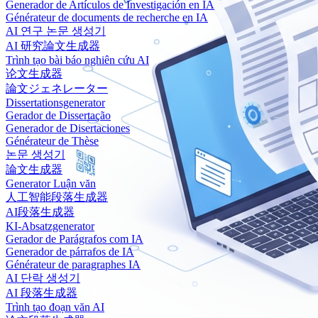
Generador de Artículos de Investigación en IA
Générateur de documents de recherche en IA
AI 연구 논문 생성기
AI 研究論文生成器
Trình tạo bài báo nghiên cứu AI
论文生成器
論文ジェネレーター
Dissertationsgenerator
Gerador de Dissertação
Generador de Disertaciones
Générateur de Thèse
논문 생성기
論文生成器
Generator Luận văn
人工智能段落生成器
AI段落生成器
KI-Absatzgenerator
Gerador de Parágrafos com IA
Generador de párrafos de IA
Générateur de paragraphes IA
AI 단락 생성기
AI 段落生成器
Trình tạo đoạn văn AI