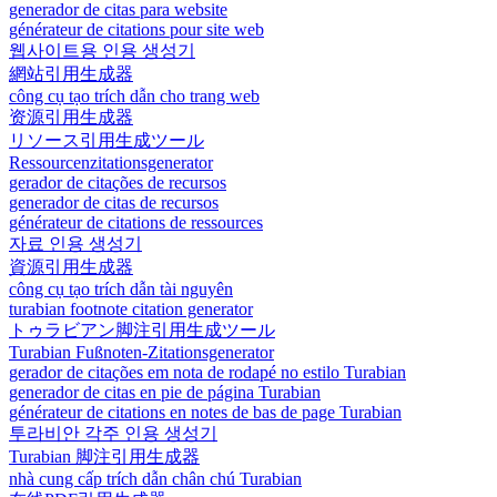
generador de citas para website
générateur de citations pour site web
웹사이트용 인용 생성기
網站引用生成器
công cụ tạo trích dẫn cho trang web
资源引用生成器
リソース引用生成ツール
Ressourcenzitationsgenerator
gerador de citações de recursos
generador de citas de recursos
générateur de citations de ressources
자료 인용 생성기
資源引用生成器
công cụ tạo trích dẫn tài nguyên
turabian footnote citation generator
トゥラビアン脚注引用生成ツール
Turabian Fußnoten-Zitationsgenerator
gerador de citações em nota de rodapé no estilo Turabian
generador de citas en pie de página Turabian
générateur de citations en notes de bas de page Turabian
투라비안 각주 인용 생성기
Turabian 脚注引用生成器
nhà cung cấp trích dẫn chân chú Turabian