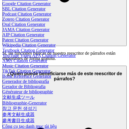
Google Citation Generator
SBL Citation Generator
Podcast Citation Generator
Zotero Citation Generator
Oral Citation Generator
JAMA Citation Generator
AIP Citation Generator
Patent Citation Generator
Wikipedia Citation Generator
Textbook Citation Generator
Sí, las funciones básicas de nuestro reescritor de párrafos están
YouTube Video APA Citation Generator
disponibles de forma gratuita.
AMS Citation Generator
Music Citation Generator
TikTok Citation Generator
¿Quién puede beneficiarse más de este reescritor de
Book Reference Generator
párrafos?
Generador de bibliografía
Gerador de Bibliografia
Générateur de bibliographie
文献生成ツール
Bibliographie-Generator
참고 문헌 생성기
参考文献生成器
參考書目生成器
Công cụ tạo danh mục tài liệu