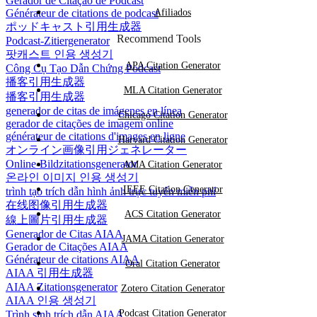
Gerador de Citação de Podcast
Générateur de citations de podcast
Afiliados
ポッドキャスト引用生成器
Recommend Tools
Podcast-Zitiergenerator
팟캐스트 인용 생성기
APA Citation Generator
Công Cụ Tạo Dẫn Chứng Podcast
播客引用生成器
MLA Citation Generator
播客引用生成器
generador de citas de imágenes en línea
Chicago Citation Generator
gerador de citações de imagem online
générateur de citations d'images en ligne
Harvard Citation Generator
オンライン画像引用ジェネレーター
Online-Bildzitationsgenerator
AMA Citation Generator
온라인 이미지 인용 생성기
IEEE Citation Generator
trình tạo trích dẫn hình ảnh trực tuyến miễn phí
在线图像引用生成器
ACS Citation Generator
線上圖片引用生成器
Generador de Citas AIAA
JAMA Citation Generator
Gerador de Citações AIAA
Générateur de citations AIAA
Oral Citation Generator
AIAA 引用生成器
AIAA Zitationsgenerator
Zotero Citation Generator
AIAA 인용 생성기
Podcast Citation Generator
Trình sinh trích dẫn AIAA