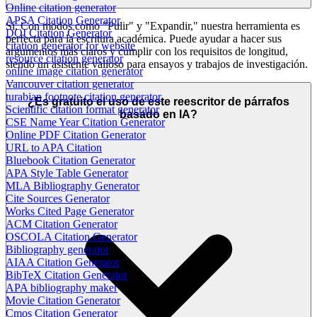
Online citation generator
APSA Citation Generator
Sí. Con modos como "Pulir" y "Expandir," nuestra herramienta es
DOI Citation Generator
perfecta para la escritura académica. Puede ayudar a hacer sus
citation generator for website
argumentos más claros y cumplir con los requisitos de longitud,
resource citation generator
siendo un asistente valioso para ensayos y trabajos de investigación.
online image citation generator
Vancouver citation generator
turabian footnote citation generator
¿Es gratuito el uso de este reescritor de párrafos
Scientific citation format generator
basado en IA?
CSE Name Year Citation Generator
Online PDF Citation Generator
URL to APA Citation
Bluebook Citation Generator
APA Style Table Generator
MLA Bibliography Generator
Cite Sources Generator
Works Cited Page Generator
ACM Citation Generator
OSCOLA Citation Generator
Bibliography generator
AIAA Citation Generator
BibTeX Citation Generator
APA bibliography maker
Movie Citation Generator
Cmos Citation Generator