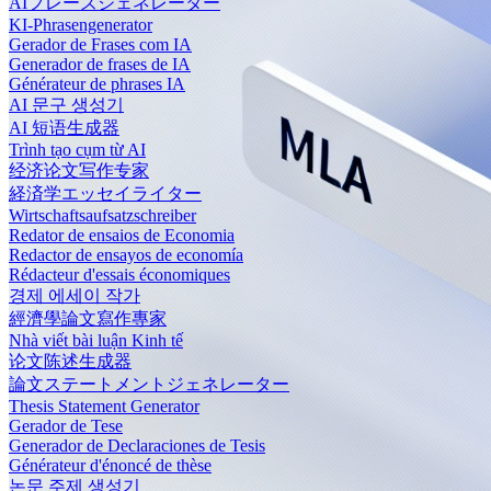
AIフレーズジェネレーター
KI-Phrasengenerator
Gerador de Frases com IA
Generador de frases de IA
Générateur de phrases IA
AI 문구 생성기
AI 短语生成器
Trình tạo cụm từ AI
经济论文写作专家
経済学エッセイライター
Wirtschaftsaufsatzschreiber
Redator de ensaios de Economia
Redactor de ensayos de economía
Rédacteur d'essais économiques
경제 에세이 작가
經濟學論文寫作專家
Nhà viết bài luận Kinh tế
论文陈述生成器
論文ステートメントジェネレーター
Thesis Statement Generator
Gerador de Tese
Generador de Declaraciones de Tesis
Générateur d'énoncé de thèse
논문 주제 생성기