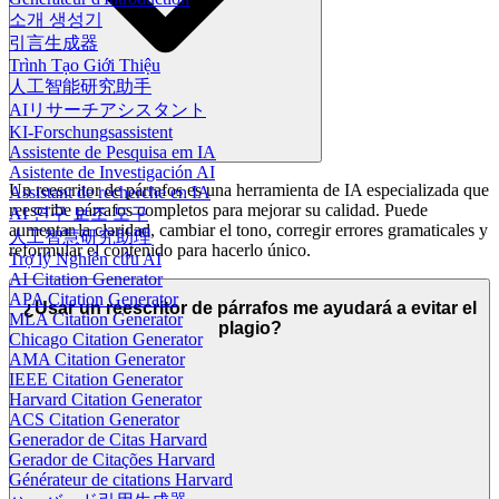
소개 생성기
引言生成器
Trình Tạo Giới Thiệu
人工智能研究助手
AIリサーチアシスタント
KI-Forschungsassistent
Assistente de Pesquisa em IA
Asistente de Investigación AI
Un reescritor de párrafos es una herramienta de IA especializada que
Assistant de recherche en IA
reescribe párrafos completos para mejorar su calidad. Puede
AI 연구 보조 도구
aumentar la claridad, cambiar el tono, corregir errores gramaticales y
人工智慧研究助理
reformular el contenido para hacerlo único.
Trợ lý Nghiên cứu AI
AI Citation Generator
APA Citation Generator
¿Usar un reescritor de párrafos me ayudará a evitar el
MLA Citation Generator
plagio?
Chicago Citation Generator
AMA Citation Generator
IEEE Citation Generator
Harvard Citation Generator
ACS Citation Generator
Generador de Citas Harvard
Gerador de Citações Harvard
Générateur de citations Harvard