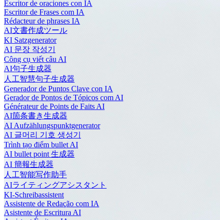
Escritor de oraciones con IA
Escritor de Frases com IA
Rédacteur de phrases IA
AI文書作成ツール
KI Satzgenerator
AI 문장 작성기
Công cụ viết câu AI
AI句子生成器
人工智慧句子生成器
Generador de Puntos Clave con IA
Gerador de Pontos de Tópicos com AI
Générateur de Points de Faits AI
AI箇条書き生成器
AI Aufzählungspunktgenerator
AI 글머리 기호 생성기
Trình tạo điểm bullet AI
AI bullet point 生成器
AI 簡報生成器
人工智能写作助手
AIライティングアシスタント
KI-Schreibassistent
Assistente de Redação com IA
Asistente de Escritura AI