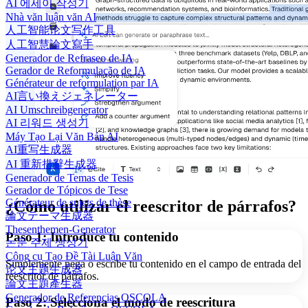
AI 에세이 작성기
Nhà văn luận văn AI
人工智能论文写作工具
人工智慧論文寫手
Generador de Refraseo de IA
Gerador de Reformulação de IA
Générateur de reformulation par IA
AI言い換えジェネレーター
AI Umschreibgenerator
AI 리워드 생성기
Máy Tạo Lại Văn Bản AI
AI重写生成器
AI 重新措辭生成器
Generador de Temas de Tesis
Gerador de Tópicos de Tese
Générateur de sujets de thèse
¿Cómo utilizar el reescritor de párrafos?
論文テーマ生成器
Thesenthemen-Generator
Paso 1: Introduce tu contenido
논문 주제 생성기
Công cụ Tạo Đề Tài Luận Văn
Simplemente pega o escribe tu contenido en el campo de entrada del
论文主题生成器
reescritor de párrafos.
論文主題產生器
Generador de Referencias OSCOLA
Paso 2: Selecciona el modo de reescritura