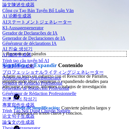
論文陳述生成器
Công cụ Tạo Bản Tuyên Bố Luận Văn
AI 论断生成器
AIステートメントジェネレーター
KI-Aussagengenerator
Gerador de Declarações de IA
Generador de Declaraciones de IA
Générateur de déclarations IA
AI 진술 생성기
✨
Reescritor de párrafos
AI 論證生成器
Trình tạo câu tuyên bố AI
Simplificar
o
Expandir
Contenido
专业写作生成器
プロフェッショナルライティングジェネレーター
Adapte su texto sin esfuerzo con el Reescritor de Párrafos,
Professioneller Schreibgenerator
simplificando ideas complejas o expandiendo detalles para
Gerador de Redação Profissional
adecuarse a ensayos, informes o trabajos de investigación
Generador de Redacción Profesional
Générateur de Rédaction Professionnelle
전문 문서 작성기
專業寫作生成器
Modo de simplificación:
Convierte párrafos largos y
Trình Tạo Nội Dung Chuyên Nghiệp
complejos en textos claros y concisos.
论文句子生成器
論文文の生成器
Thesis-Satzgenerator