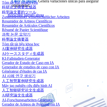
Libre de plagio:
Genera variaciones únicas para asegurar
Tóm tắt Bài nghiên cứu
originalidad.
科研论文摘要生成器
科学論文要約ツール
Reescribir párrafo ahora
Zusammenfasser wissenschaftlicher Arbeiten
Resumidor de Artigos Científicos
Resumidor de Artículos Científicos
Résumé de Papier Scientifique
과학 논문 요약기
科學論文摘要器
Tóm tắt tài liệu khoa học
AI案例研究生成器
AIケーススタディ生成器
KI-Fallstudien-Generator
Gerador de Estudo de Caso em IA
Generador de estudios de caso con IA
Générateur d'études de cas IA
AI 사례 연구 생성기
人工智慧案例研究生成器
Máy tạo nghiên cứu điển hình AI
人工智能研究论文生成器
AI研究論文生成器
AI-Forschungsarbeiten-Generator
Gerador de Artigos de Pesquisa em IA