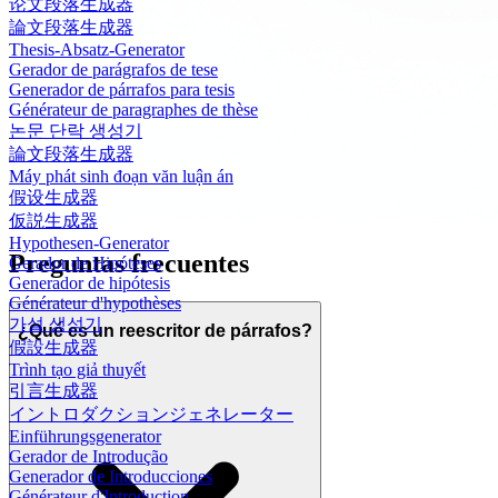
论文段落生成器
論文段落生成器
Thesis-Absatz-Generator
Gerador de parágrafos de tese
Generador de párrafos para tesis
Générateur de paragraphes de thèse
논문 단락 생성기
論文段落生成器
Máy phát sinh đoạn văn luận án
假设生成器
仮説生成器
Hypothesen-Generator
Preguntas frecuentes
Gerador de Hipóteses
Generador de hipótesis
Générateur d'hypothèses
가설 생성기
¿Qué es un reescritor de párrafos?
假設生成器
Trình tạo giả thuyết
引言生成器
イントロダクションジェネレーター
Einführungsgenerator
Gerador de Introdução
Generador de Introducciones
Générateur d'Introduction