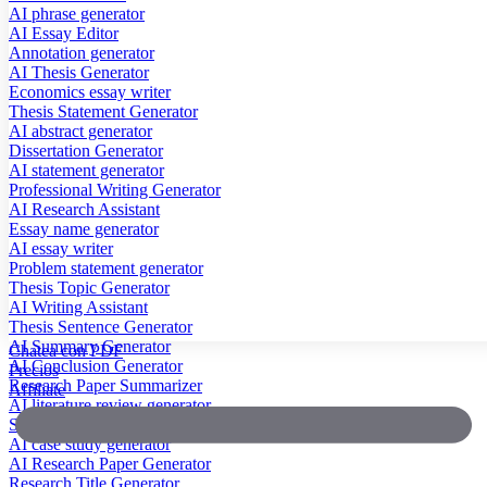
AI phrase generator
AI Essay Editor
Annotation generator
AI Thesis Generator
Economics essay writer
Thesis Statement Generator
AI abstract generator
Dissertation Generator
AI statement generator
Professional Writing Generator
AI Research Assistant
Essay name generator
AI essay writer
Problem statement generator
Thesis Topic Generator
AI Writing Assistant
Thesis Sentence Generator
AI Summary Generator
Chatea con PDF
AI Conclusion Generator
Precios
Research Paper Summarizer
Affiliate
AI literature review generator
Scientific Paper Summarizer
AI case study generator
AI Research Paper Generator
Research Title Generator