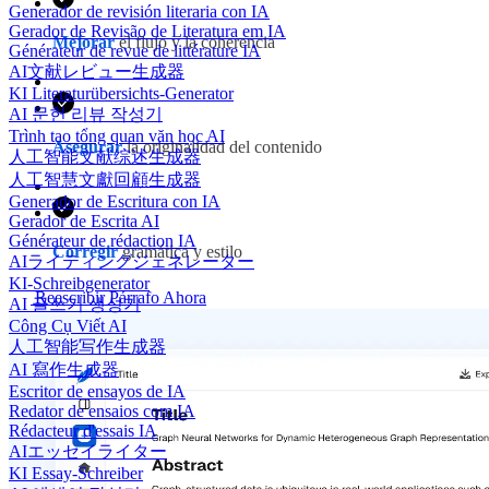
Generador de revisión literaria con IA
Gerador de Revisão de Literatura em IA
Mejorar
el flujo y la coherencia
Générateur de revue de littérature IA
AI文献レビュー生成器
KI Literaturübersichts-Generator
AI 문헌 리뷰 작성기
Trình tạo tổng quan văn học AI
Asegurar
la originalidad del contenido
人工智能文献综述生成器
人工智慧文獻回顧生成器
Generador de Escritura con IA
Gerador de Escrita AI
Générateur de rédaction IA
Corregir
gramática y estilo
AIライティングジェネレーター
KI-Schreibgenerator
Reescribir Párrafo Ahora
AI 글쓰기 생성기
Công Cụ Viết AI
人工智能写作生成器
AI 寫作生成器
Escritor de ensayos de IA
Redator de ensaios com IA
Rédacteur d'essais IA
AIエッセイライター
KI Essay-Schreiber