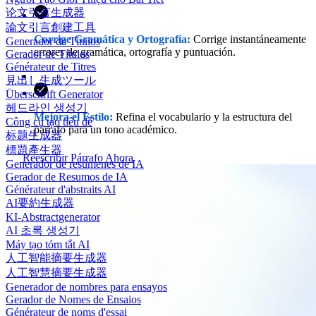
论文引言生成器
論文引言創建工具
Corrige Gramática y Ortografía:
Corrige instantáneamente
Generador de Títulos
errores de gramática, ortografía y puntuación.
Gerador de Títulos
Générateur de Titres
見出し生成ツール
Überschrift Generator
헤드라인 생성기
Mejora el Estilo:
Refina el vocabulario y la estructura del
Công cụ tạo tiêu đề
párrafo para un tono académico.
标题生成器
標題產生器
Reescribir Párrafo Ahora
Generador de resúmenes de IA
Gerador de Resumos de IA
Générateur d'abstraits AI
AI要約生成器
KI-Abstractgenerator
AI 초록 생성기
Máy tạo tóm tắt AI
人工智能摘要生成器
人工智慧摘要生成器
Generador de nombres para ensayos
Gerador de Nomes de Ensaios
Générateur de noms d'essai