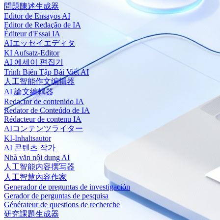
問題陳述生成器
Editor de Ensayos AI
Editor de Redação de IA
Éditeur d'Essai IA
AIエッセイエディタ
KI Aufsatz-Editor
AI 에세이 편집기
Trình Biên Tập Bài Viết AI
人工智能作文编辑器
AI 論文編輯器
Redactor de contenido IA
Redator de Conteúdo de IA
Rédacteur de contenu IA
AIコンテンツライター
KI-Inhaltsautor
AI 콘텐츠 작가
Nhà văn nội dung AI
人工智能内容撰写器
人工智慧內容作家
Generador de preguntas de investigación
Gerador de perguntas de pesquisa
Générateur de questions de recherche
研究課題生成器