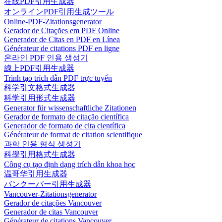
在线PDF引用生成器
オンラインPDF引用生成ツール
Online-PDF-Zitationsgenerator
Gerador de Citações em PDF Online
Generador de Citas en PDF en Línea
Générateur de citations PDF en ligne
온라인 PDF 인용 생성기
線上PDF引用生成器
Trình tạo trích dẫn PDF trực tuyến
科学引文格式生成器
科学引用形式生成器
Generator für wissenschaftliche Zitationen
Gerador de formato de citação científica
Generador de formato de cita científica
Générateur de format de citation scientifique
과학 인용 형식 생성기
科學引用格式生成器
Công cụ tạo định dạng trích dẫn khoa học
温哥华引用生成器
バンクーバー引用生成器
Vancouver-Zitationsgenerator
Gerador de citações Vancouver
Generador de citas Vancouver
Générateur de citations Vancouver