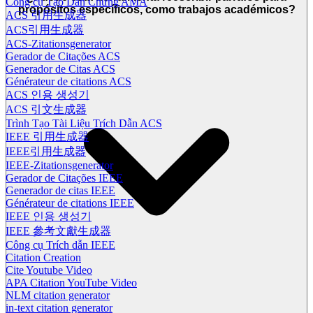
Công cụ Tạo Dẫn Chứng AMA
propósitos específicos, como trabajos académicos?
ACS 引用生成器
ACS引用生成器
ACS-Zitationsgenerator
Gerador de Citações ACS
Generador de Citas ACS
Générateur de citations ACS
ACS 인용 생성기
ACS 引文生成器
Trình Tạo Tài Liệu Trích Dẫn ACS
IEEE 引用生成器
IEEE引用生成器
IEEE-Zitationsgenerator
Gerador de Citações IEEE
Generador de citas IEEE
Générateur de citations IEEE
IEEE 인용 생성기
IEEE 參考文獻生成器
Công cụ Trích dẫn IEEE
Citation Creation
Cite Youtube Video
APA Citation YouTube Video
NLM citation generator
in-text citation generator