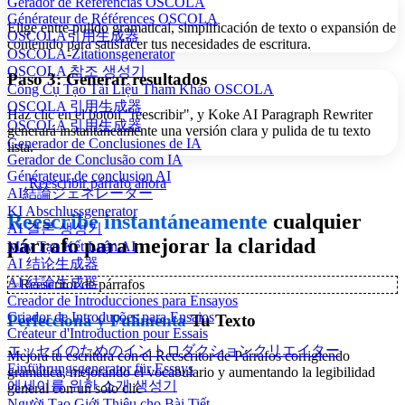
Gerador de Referências OSCOLA
Générateur de Références OSCOLA
Elige entre pulido gramatical, simplificación de texto o expansión de
OSCOLA引用生成器
contenido para satisfacer tus necesidades de escritura.
OSCOLA-Zitationsgenerator
OSCOLA 참조 생성기
Paso 3: Generar resultados
Công Cụ Tạo Tài Liệu Tham Khảo OSCOLA
OSCOLA 引用生成器
Haz clic en el botón "reescribir", y Koke AI Paragraph Rewriter
OSCOLA 引用生成器
generará instantáneamente una versión clara y pulida de tu texto
Generador de Conclusiones de IA
lista.
Gerador de Conclusão com IA
Générateur de conclusion AI
Reescribir párrafo ahora
AI結論ジェネレーター
KI Abschlussgenerator
Reescribe instantáneamente
cualquier
AI 결론 생성기
párrafo para mejorar la claridad
Máy Tạo Kết Luận AI
AI 结论生成器
AI 結論生成器
✨
Reescritor de párrafos
Creador de Introducciones para Ensayos
Criador de Introduções para Ensaios
Perfecciona y Pulimenta
Tu Texto
Créateur d'Introduction pour Essais
エッセイのためのイントロダクションクリエイター
Mejora tu escritura con el Reescritor de Párrafos corrigiendo
Einführungsgenerator für Essays
gramática, mejorando el vocabulario y aumentando la legibilidad
에세이를 위한 소개 생성기
general con un solo clic
Người Tạo Giới Thiệu cho Bài Tiết