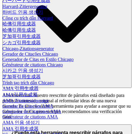
ハーバード引用生成器
Harvard-Zitiergenerator
하버드 인용 생성기
Công cụ trích dẫn Harvard
哈佛引用生成器
哈佛引用生成器
芝加哥引用生成器
シカゴ引用生成器
Chicago-Zitationsgenerator
Gerador de Citações Chicago
Generador de Citas en Estilo Chicago
Générateur de citations Chicago
시카고 인용 생성기
芝加哥引用生成器
Trình tạo trích dẫn Chicago
AMA 引用生成器
AMA引用生成器
Absolutamente. Nuestro reescritor de párrafos está diseñado para
producir contenido original al reformular ideas de una nueva
AMA Zitationsgenerator
manera. Es una excelente herramienta para ayudar a asegurar que su
Gerador de Citações AMA
trabajo sea único, pero siempre recomendamos una verificación
Generador de Citaciones AMA
final.
Générateur de citations AMA
AMA 인용 생성기
AMA 引用生成器
¿Puede esta herramienta reescribir párrafos para