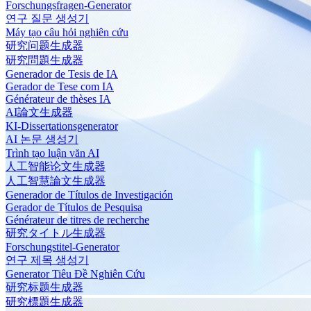
Forschungsfragen-Generator
연구 질문 생성기
Máy tạo câu hỏi nghiên cứu
研究问题生成器
研究問題生成器
Generador de Tesis de IA
Gerador de Tese com IA
Générateur de thèses IA
AI論文生成器
KI-Dissertationsgenerator
AI 논문 생성기
Trình tạo luận văn AI
人工智能论文生成器
人工智慧論文生成器
Generador de Títulos de Investigación
Gerador de Títulos de Pesquisa
Générateur de titres de recherche
研究タイトル生成器
Forschungstitel-Generator
연구 제목 생성기
Generator Tiêu Đề Nghiên Cứu
研究标题生成器
研究標題生成器