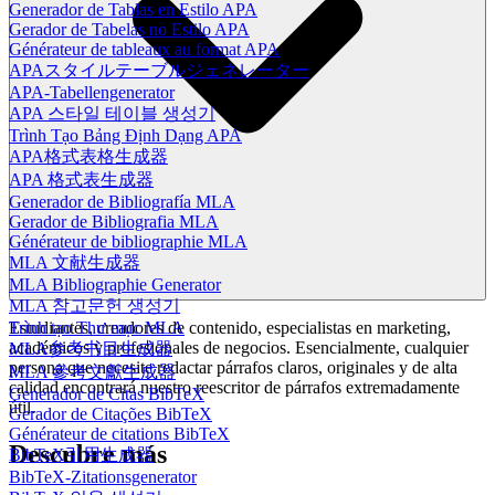
Generador de Tablas en Estilo APA
Gerador de Tabelas no Estilo APA
Générateur de tableaux au format APA
APAスタイルテーブルジェネレーター
APA-Tabellengenerator
APA 스타일 테이블 생성기
Trình Tạo Bảng Định Dạng APA
APA格式表格生成器
APA 格式表生成器
Generador de Bibliografía MLA
Gerador de Bibliografia MLA
Générateur de bibliographie MLA
MLA 文献生成器
MLA Bibliographie Generator
MLA 참고문헌 생성기
Trình tạo Thư mục MLA
Estudiantes, creadores de contenido, especialistas en marketing,
académicos y profesionales de negocios. Esencialmente, cualquier
MLA参考书目生成器
persona que necesite redactar párrafos claros, originales y de alta
MLA 參考文獻生成器
calidad encontrará nuestro reescritor de párrafos extremadamente
Generador de Citas BibTeX
útil.
Gerador de Citações BibTeX
Générateur de citations BibTeX
Descubre más
BibTeX引用生成器
BibTeX-Zitationsgenerator