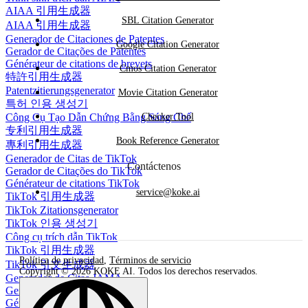
AIAA 引用生成器
SBL Citation Generator
AIAA 引用生成器
Generador de Citaciones de Patentes
Google Citation Generator
Gerador de Citações de Patentes
Générateur de citations de brevets
Cmos Citation Generator
特許引用生成器
Patentzitierungsgenerator
Movie Citation Generator
특허 인용 생성기
Công Cụ Tạo Dẫn Chứng Bằng Sáng Chế
Checker Tool
专利引用生成器
Book Reference Generator
專利引用生成器
Generador de Citas de TikTok
Contáctenos
Gerador de Citações do TikTok
Générateur de citations TikTok
service@koke.ai
TikTok 引用生成器
TikTok Zitationsgenerator
TikTok 인용 생성기
Công cụ trích dẫn TikTok
TikTok 引用生成器
Política de privacidad
,
Términos de servicio
TikTok 引文生成器
Copyright © 2026 KOKE AI. Todos los derechos reservados.
Generador de Citas JAMA
Gerador de Citações JAMA
Générateur de citations JAMA