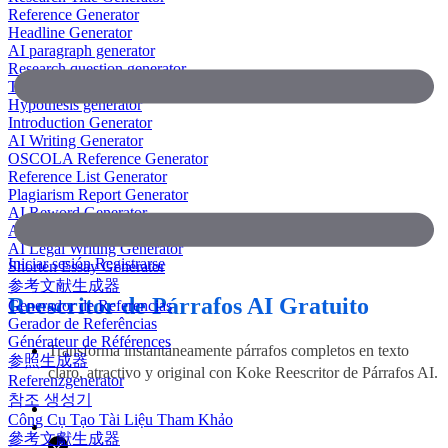
Reference Generator
Headline Generator
AI paragraph generator
Research question generator
Thesis paragraph generator
Hypothesis generator
Introduction Generator
AI Writing Generator
OSCOLA Reference Generator
Reference List Generator
Plagiarism Report Generator
AI Reword Generator
AI Bullet Point Generator
AI Legal Writing Generator
Iniciar sesión
Registrarse
Shorten Essay Generator
参考文献生成器
Reescritor de Párrafos AI Gratuito
Generador de Referencias
Gerador de Referências
Générateur de Références
Transforma instantáneamente párrafos completos en texto
参照生成器
claro, atractivo y original con Koke Reescritor de Párrafos AI.
Referenzgenerator
참조 생성기
Công Cụ Tạo Tài Liệu Tham Khảo
參考文獻生成器