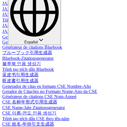
JAMA引用生成器
JAMA Zitationsgenerator
JAMA 인용 생성기
Trình tạo trích dẫn JAMA
JAMA 引用生成器
JAMA 引用生成器
Generador de Citas Bluebook
Gerador de Citações Bluebook
Español
Générateur de citations Bluebook
ブルーブック引用生成器
Bluebook-Zitationsgenerator
블루북 인용 생성기
Trình tạo trích dẫn Bluebook
蓝皮书引用生成器
藍皮書引用生成器
Generador de citas en formato CSE Nombre-Año
Gerador de Citações no Formato Nome-Ano da CSE
Générateur de citations CSE Nom-Anneé
CSE 名称年形式引用生成器
CSE Name-Jahr Zitationsgenerator
CSE 이름-연도 인용 생성기
Trình tạo trích dẫn CSE theo tên-năm
CSE 姓名-年份引文生成器