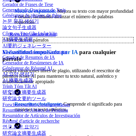
Gerador de Frases de Tese
Generador de Oraciones de Tesis
Modo de expansión:
Mejora su texto con mayor profundidad
Générateur de phrases de thèse
y detalle, facilitando alcanzar el número de palabras
논문 문장 생성기
requeridas.
論文句子生成器
Công cụ Tạo Câu Luận Văn
Reescribir párrafo ahora
AI 摘要生成器
✨
Reescritor de párrafos
AI要約ジェネレーター
Versatilidad impulsada por IA
para cualquier
KI-Zusammenfassungs-Generator
Gerador de Resumos de IA
párrafo
Generador de Resúmenes de IA
Générateur de Résumé AI
Genera variaciones libres de plagio, utilizando el reescritor de
AI 요약 생성기
párrafos Koke AI para mantener tu texto natural, auténtico y
AI 摘要生成器
académicamente apropiado
Trình Tóm Tắt AI
研究论文摘要生成器
研究論文要約ツール
Reescritura inteligente:
Comprende el significado para
Forschungsartikel-Zusammenfasser
mantener tu texto auténtico.
Resumidor de Artigos de Pesquisa
Resumidor de Artículos de Investigación
Résumé d'article de recherche
연구 논문 요약기
研究論文摘要生成器