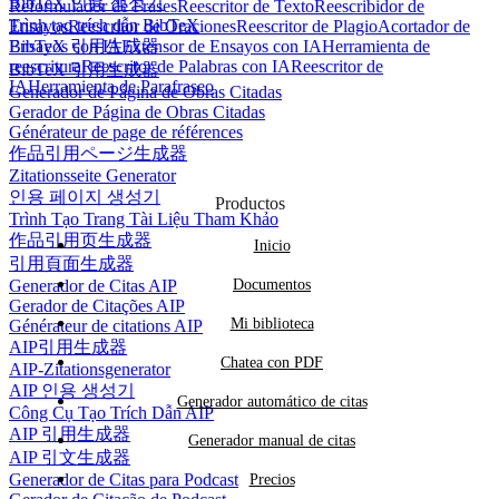
BibTeX 인용 생성기
Reformulador de Frases
Reescritor de Texto
Reescribidor de
Trình tạo trích dẫn BibTeX
Ensayos
Reescritor de Oraciones
Reescritor de Plagio
Acortador de
BibTeX 引用生成器
Ensayos con IA
Extensor de Ensayos con IA
Herramienta de
reescritura
Reescritor de Palabras con IA
Reescritor de
BibTeX 引用生成器
IA
Herramienta de Parafraseo
Generador de Página de Obras Citadas
Gerador de Página de Obras Citadas
Générateur de page de références
作品引用ページ生成器
Zitationsseite Generator
인용 페이지 생성기
Productos
Trình Tạo Trang Tài Liệu Tham Khảo
作品引用页生成器
Inicio
引用頁面生成器
Generador de Citas AIP
Documentos
Gerador de Citações AIP
Mi biblioteca
Générateur de citations AIP
AIP引用生成器
Chatea con PDF
AIP-Zitationsgenerator
AIP 인용 생성기
Generador automático de citas
Công Cụ Tạo Trích Dẫn AIP
AIP 引用生成器
Generador manual de citas
AIP 引文生成器
Generador de Citas para Podcast
Precios