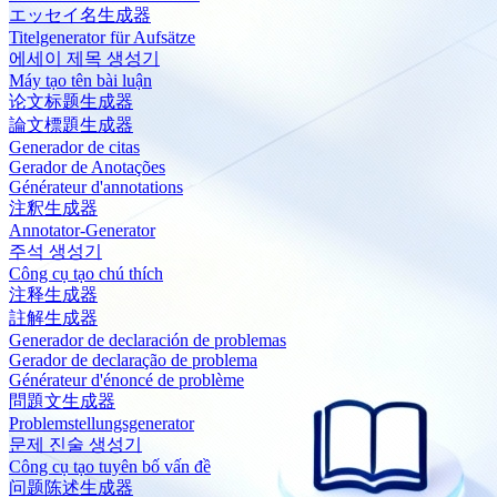
エッセイ名生成器
Titelgenerator für Aufsätze
에세이 제목 생성기
Máy tạo tên bài luận
论文标题生成器
論文標題生成器
Generador de citas
Gerador de Anotações
Générateur d'annotations
注釈生成器
Annotator-Generator
주석 생성기
Công cụ tạo chú thích
注释生成器
註解生成器
Generador de declaración de problemas
Gerador de declaração de problema
Générateur d'énoncé de problème
問題文生成器
Problemstellungsgenerator
문제 진술 생성기
Công cụ tạo tuyên bố vấn đề
问题陈述生成器