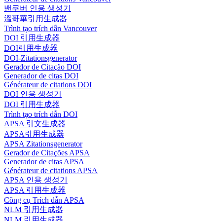
밴쿠버 인용 생성기
溫哥華引用生成器
Trình tạo trích dẫn Vancouver
DOI 引用生成器
DOI引用生成器
DOI-Zitationsgenerator
Gerador de Citação DOI
Generador de citas DOI
Générateur de citations DOI
DOI 인용 생성기
DOI 引用生成器
Trình tạo trích dẫn DOI
APSA 引文生成器
APSA引用生成器
APSA Zitationsgenerator
Gerador de Citações APSA
Generador de citas APSA
Générateur de citations APSA
APSA 인용 생성기
APSA 引用生成器
Công cụ Trích dẫn APSA
NLM 引用生成器
NLM 引用生成器