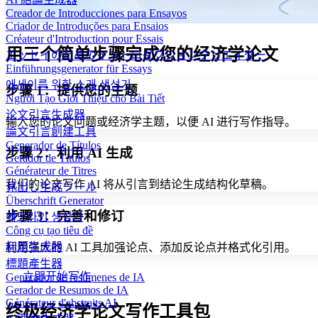
Creador de Introducciones para Ensayos
Criador de Introduções para Ensaios
Créateur d'Introduction pour Essais
用三个简单步骤完成您的经济学论文
エッセイのためのイントロダクションクリエイター
Einführungsgenerator für Essays
에세이를 위한 소개 생성기
步骤 1：提供您的主题
Người Tạo Giới Thiệu cho Bài Tiết
论文引言生成器
输入您的论文问题或经济学主题，以便 AI 进行写作指导。
論文引言創建工具
Generador de Títulos
步骤 2：利用 AI 生成
Gerador de Títulos
Générateur de Titres
我们的论文写作 AI 将从引言到结论生成结构化草稿。
見出し生成ツール
Überschrift Generator
步骤 3：完善和修订
헤드라인 생성기
Công cụ tạo tiêu đề
标题生成器
利用强大的 AI 工具加强论点、添加反论点并格式化引用。
標題產生器
立即开始写作
Generador de resúmenes de IA
Gerador de Resumos de IA
Générateur d'abstraits AI
终极经济学论文写作工具包