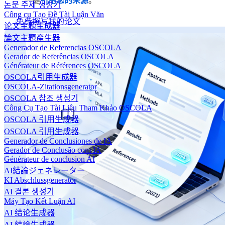
一键
引用您的来源
。
논문 주제 생성기
Công cụ Tạo Đề Tài Luận Văn
免费撰写我的论文
论文主题生成器
論文主題產生器
Generador de Referencias OSCOLA
Gerador de Referências OSCOLA
Générateur de Références OSCOLA
OSCOLA引用生成器
OSCOLA-Zitationsgenerator
OSCOLA 참조 생성기
Công Cụ Tạo Tài Liệu Tham Khảo OSCOLA
OSCOLA 引用生成器
OSCOLA 引用生成器
Generador de Conclusiones de IA
Gerador de Conclusão com IA
Générateur de conclusion AI
AI結論ジェネレーター
KI Abschlussgenerator
AI 결론 생성기
Máy Tạo Kết Luận AI
AI 结论生成器
AI 結論生成器