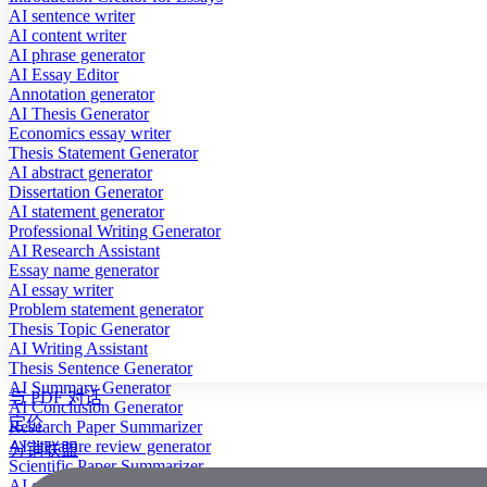
AI sentence writer
AI content writer
AI phrase generator
AI Essay Editor
Annotation generator
AI Thesis Generator
Economics essay writer
Thesis Statement Generator
AI abstract generator
Dissertation Generator
AI statement generator
Professional Writing Generator
AI Research Assistant
Essay name generator
AI essay writer
Problem statement generator
Thesis Topic Generator
AI Writing Assistant
Thesis Sentence Generator
AI Summary Generator
与 PDF 对话
AI Conclusion Generator
定价
Research Paper Summarizer
AI literature review generator
分销联盟
Scientific Paper Summarizer
AI case study generator