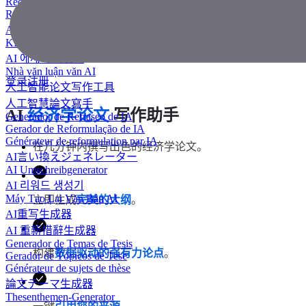
Redator de ensaios com IA
Rédacteur d'essais IA
AIエッセイライター
KI Essay-Schreiber
AI 에세이 작성기
Nhà văn luận văn AI
登录
注册
人工智能论文写作工具
人工智慧論文寫手
AI
经济学论文
写作助手
Generador de Refraseo de IA
Gerador de Reformulação de IA
Générateur de reformulation par IA
在几分钟内撰写出色的经济学论文。
AI言い換えジェネレーター
AI Umschreibgenerator
AI 리워드 생성기
Máy Tạo Lại Văn Bản AI
立即生成
完美的大纲
。
AI重写生成器
AI 重新措辭生成器
Generador de Temas de Tesis
构建
数据驱动的强有力论点
。
Gerador de Tópicos de Tese
Générateur de sujets de thèse
論文テーマ生成器
Thesenthemen-Generator