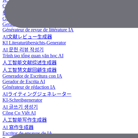
Công Cụ Tạo Tài Liệu Tham Khảo
參考文獻生成器
Generador de revisión literaria con IA
Gerador de Revisão de Literatura em IA
Générateur de revue de littérature IA
AI文献レビュー生成器
KI Literaturübersichts-Generator
AI 문헌 리뷰 작성기
Trình tạo tổng quan văn học AI
人工智能文献综述生成器
人工智慧文獻回顧生成器
Generador de Escritura con IA
Gerador de Escrita AI
Générateur de rédaction IA
AIライティングジェネレーター
KI-Schreibgenerator
AI 글쓰기 생성기
Công Cụ Viết AI
人工智能写作生成器
AI 寫作生成器
Escritor de ensayos de IA