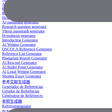
AI Research Paper Generator
Research Title Generator
Reference Generator
Headline Generator
AI paragraph generator
Research question generator
Thesis paragraph generator
Hypothesis generator
Introduction Generator
AI Writing Generator
OSCOLA Reference Generator
Reference List Generator
Plagiarism Report Generator
AI Reword Generator
AI Bullet Point Generator
AI Legal Writing Generator
Shorten Essay Generator
参考文献生成器
Generador de Referencias
Gerador de Referências
Générateur de Références
参照生成器
Referenzgenerator
참조 생성기