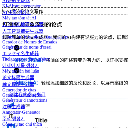
AI要約生成器
KI-Abstractgenerator
✨
AI经济学论文写作
AI 초록 생성기
Máy tạo tóm tắt AI
打造令人印象深刻的论点
人工智能摘要生成器
人工智慧摘要生成器
Generador de nombres para ensayos
超越简单的论文生成器，我们的AI构建有说服力的论点，展现
Gerador de Nomes de Ensaios
Générateur de noms d'essai
エッセイ名生成器
Titelgenerator für Aufsätze
强化你的论点：
将薄弱的陈述转变为有力的、以证据支撑
에세이 제목 생성기
Máy tạo tên bài luận
论文标题生成器
添加反论点：
轻松添加细致的反论和反驳，以展示高级的
論文標題生成器
Generador de citas
创建我的参考书目
Gerador de Anotações
Générateur d'annotations
注釈生成器
Annotator-Generator
주석 생성기
Công cụ tạo chú thích