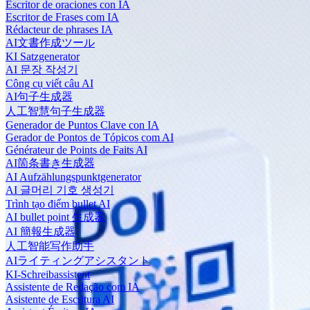
Escritor de oraciones con IA
Escritor de Frases com IA
Rédacteur de phrases IA
AI文書作成ツール
KI Satzgenerator
AI 문장 작성기
Công cụ viết câu AI
AI句子生成器
人工智慧句子生成器
Generador de Puntos Clave con IA
Gerador de Pontos de Tópicos com AI
Générateur de Points de Faits AI
AI箇条書き生成器
AI Aufzählungspunktgenerator
AI 글머리 기호 생성기
Trình tạo điểm bullet AI
AI bullet point 生成器
AI 簡報生成器
人工智能写作助手
AIライティングアシスタント
KI-Schreibassistent
Assistente de Redação com IA
Asistente de Escritura AI