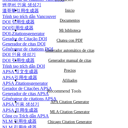
밴쿠버 인용 생성기
溫哥華引用生成器
Inicio
Trình tạo trích dẫn Vancouver
Documentos
DOI 引用生成器
DOI引用生成器
Mi biblioteca
DOI-Zitationsgenerator
Gerador de Citação DOI
Chatea con PDF
Generador de citas DOI
Générateur de citations DOI
Generador automático de citas
DOI 인용 생성기
DOI 引用生成器
Generador manual de citas
Trình tạo trích dẫn DOI
Precios
APSA 引文生成器
APSA引用生成器
Afiliados
APSA Zitationsgenerator
Gerador de Citações APSA
Recommend Tools
Generador de citas APSA
Générateur de citations APSA
APA Citation Generator
APSA 인용 생성기
APSA 引用生成器
MLA Citation Generator
Công cụ Trích dẫn APSA
NLM 引用生成器
Chicago Citation Generator
NLM 引用生成器