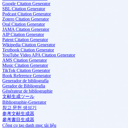
Google Citation Generator
SBL Citation Generator
Podcast Citation Generator
Zotero Citation Generator
Oral Citation Generator
JAMA Citation Generator
AIP Citation Generator
Patent Citation Generator
Wikipedia Citation Generator
Textbook Citation Generator
YouTube Video APA Citation Generator
AMS Citation Generator
Music Citation Generator
TikTok Citation Generator
Book Reference Generator
Generador de bibliografía
Gerador de Bibliografia
Générateur de bibliographie
文献生成ツール
Bibliographie-Generator
참고 문헌 생성기
参考文献生成器
參考書目生成器
Công cụ tạo danh mục tài liệu