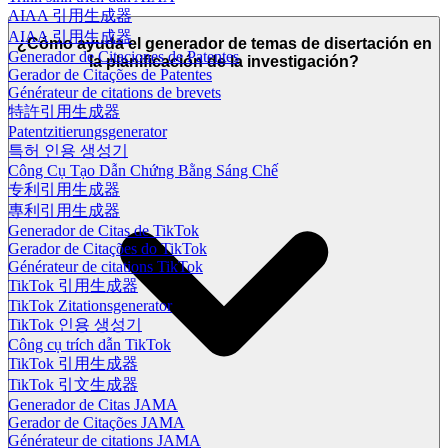
AIAA 引用生成器
AIAA 引用生成器
¿Cómo ayuda el generador de temas de disertación en
Generador de Citaciones de Patentes
la planificación de la investigación?
Gerador de Citações de Patentes
Générateur de citations de brevets
特許引用生成器
Patentzitierungsgenerator
특허 인용 생성기
Công Cụ Tạo Dẫn Chứng Bằng Sáng Chế
专利引用生成器
專利引用生成器
Generador de Citas de TikTok
Gerador de Citações do TikTok
Générateur de citations TikTok
TikTok 引用生成器
TikTok Zitationsgenerator
TikTok 인용 생성기
Công cụ trích dẫn TikTok
TikTok 引用生成器
TikTok 引文生成器
Generador de Citas JAMA
Gerador de Citações JAMA
Générateur de citations JAMA