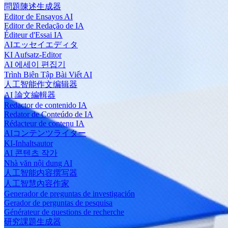
問題陳述生成器
Editor de Ensayos AI
Editor de Redação de IA
Éditeur d'Essai IA
AIエッセイエディタ
KI Aufsatz-Editor
AI 에세이 편집기
Trình Biên Tập Bài Viết AI
人工智能作文编辑器
AI 論文編輯器
Redactor de contenido IA
Redator de Conteúdo de IA
Rédacteur de contenu IA
AIコンテンツライター
KI-Inhaltsautor
AI 콘텐츠 작가
Nhà văn nội dung AI
人工智能内容撰写器
人工智慧內容作家
Generador de preguntas de investigación
Gerador de perguntas de pesquisa
Générateur de questions de recherche
研究課題生成器