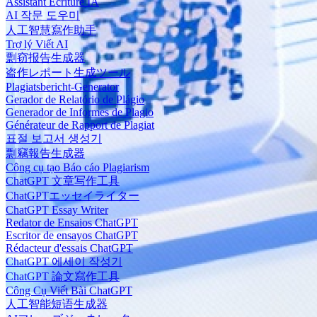
Assistant Écriture IA
AI 작문 도우미
人工智慧寫作助手
Trợ lý Viết AI
剽窃报告生成器
盗作レポート生成ツール
Plagiatsbericht-Generator
Gerador de Relatório de Plágio
Generador de Informes de Plagio
Générateur de Rapport de Plagiat
표절 보고서 생성기
剽竊報告生成器
Công cụ tạo Báo cáo Plagiarism
ChatGPT 文章写作工具
ChatGPTエッセイライター
ChatGPT Essay Writer
Redator de Ensaios ChatGPT
Escritor de ensayos ChatGPT
Rédacteur d'essais ChatGPT
ChatGPT 에세이 작성기
ChatGPT 論文寫作工具
Công Cụ Viết Bài ChatGPT
人工智能短语生成器