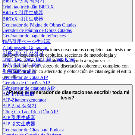
BibTeX 인용 생성기
Trình tạo trích dẫn BibTeX
BibTeX 引用生成器
BibTeX 引用生成器
Generador de Página de Obras Citadas
Gerador de Página de Obras Citadas
Générateur de page de références
作品引用ページ生成器
Zitationsseite Generator
Un generador de disertaciones crea marcos completos para tesis que
인용 페이지 생성기
incluyen esquemas de capítulos, secciones de metodología y
Trình Tạo Trang Tài Liệu Tham Khảo
estructuras de revisión de literatura. Ayuda a organizar la
作品引用页生成器
investigación en un esbozo de disertación coherente, completo con
el formato académico adecuado y colocación de citas según el estilo
引用頁面生成器
que elijas.
Generador de Citas AIP
Gerador de Citações AIP
Générateur de citations AIP
¿Puede el generador de disertaciones escribir toda mi
AIP引用生成器
tesis?
AIP-Zitationsgenerator
AIP 인용 생성기
Công Cụ Tạo Trích Dẫn AIP
AIP 引用生成器
AIP 引文生成器
Generador de Citas para Podcast