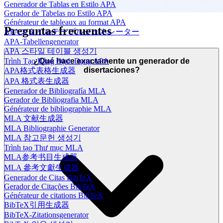
Generador de Tablas en Estilo APA
Gerador de Tabelas no Estilo APA
Générateur de tableaux au format APA
Preguntas frecuentes
APAスタイルテーブルジェネレーター
APA-Tabellengenerator
APA 스타일 테이블 생성기
Trình Tạo Bảng Định Dạng APA
¿Qué hace exactamente un generador de
disertaciones?
APA格式表格生成器
APA 格式表生成器
Generador de Bibliografía MLA
Gerador de Bibliografia MLA
Générateur de bibliographie MLA
MLA 文献生成器
MLA Bibliographie Generator
MLA 참고문헌 생성기
Trình tạo Thư mục MLA
MLA参考书目生成器
MLA 參考文獻生成器
Generador de Citas BibTeX
Gerador de Citações BibTeX
Générateur de citations BibTeX
BibTeX引用生成器
BibTeX-Zitationsgenerator