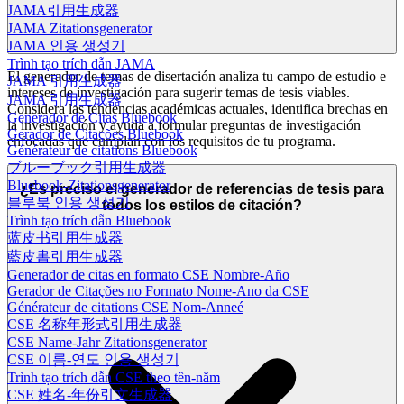
JAMA引用生成器
JAMA Zitationsgenerator
JAMA 인용 생성기
Trình tạo trích dẫn JAMA
El generador de temas de disertación analiza tu campo de estudio e
JAMA 引用生成器
intereses de investigación para sugerir temas de tesis viables.
JAMA 引用生成器
Considera las tendencias académicas actuales, identifica brechas en
Generador de Citas Bluebook
la investigación y ayuda a formular preguntas de investigación
Gerador de Citações Bluebook
enfocadas que cumplan con los requisitos de tu programa.
Générateur de citations Bluebook
ブルーブック引用生成器
Bluebook-Zitationsgenerator
¿Es preciso el generador de referencias de tesis para
블루북 인용 생성기
todos los estilos de citación?
Trình tạo trích dẫn Bluebook
蓝皮书引用生成器
藍皮書引用生成器
Generador de citas en formato CSE Nombre-Año
Gerador de Citações no Formato Nome-Ano da CSE
Générateur de citations CSE Nom-Anneé
CSE 名称年形式引用生成器
CSE Name-Jahr Zitationsgenerator
CSE 이름-연도 인용 생성기
Trình tạo trích dẫn CSE theo tên-năm
CSE 姓名-年份引文生成器