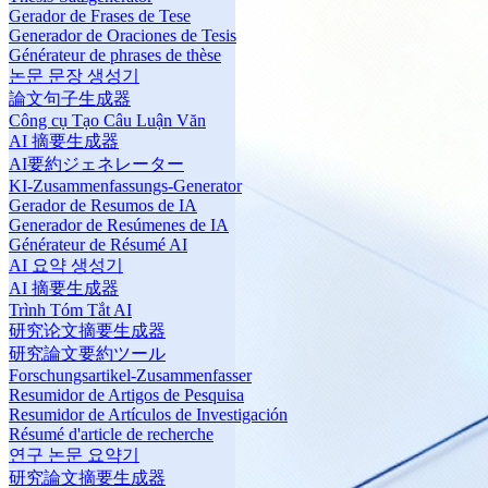
Gerador de Frases de Tese
Generador de Oraciones de Tesis
Générateur de phrases de thèse
논문 문장 생성기
論文句子生成器
Công cụ Tạo Câu Luận Văn
AI 摘要生成器
AI要約ジェネレーター
KI-Zusammenfassungs-Generator
Gerador de Resumos de IA
Generador de Resúmenes de IA
Générateur de Résumé AI
AI 요약 생성기
AI 摘要生成器
Trình Tóm Tắt AI
研究论文摘要生成器
研究論文要約ツール
Forschungsartikel-Zusammenfasser
Resumidor de Artigos de Pesquisa
Resumidor de Artículos de Investigación
Résumé d'article de recherche
연구 논문 요약기
研究論文摘要生成器