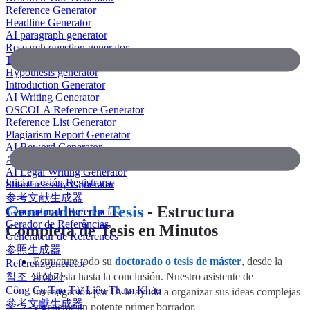
Reference Generator
Headline Generator
AI paragraph generator
Research question generator
Thesis paragraph generator
Hypothesis generator
Introduction Generator
AI Writing Generator
OSCOLA Reference Generator
Reference List Generator
Plagiarism Report Generator
AI Reword Generator
AI Bullet Point Generator
AI Legal Writing Generator
Iniciar sesión
Registrarse
Shorten Essay Generator
参考文献生成器
Generador de Tesis
- Estructura
Generador de Referencias
Gerador de Referências
Completa de Tesis en Minutos
Générateur de Références
参照生成器
Estructure todo su
doctorado o tesis de máster
, desde la
Referenzgenerator
참조 생성기
propuesta hasta la conclusión. Nuestro asistente de
Công Cụ Tạo Tài Liệu Tham Khảo
investigación por IA le ayuda a organizar sus ideas complejas
參考文獻生成器
y generar un potente primer borrador.