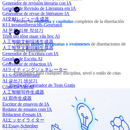
Generador de revisión literaria con IA
Gerador de Revisão de Literatura em IA
Générateur de revue de littérature IA
AI文献レビュー生成器
Genere un
esquema y capítulos
completos de la disertación
KI Literaturübersichts-Generator
AI 문헌 리뷰 작성기
Trình tạo tổng quan văn học AI
人工智能文献综述生成器
Obtenga
títulos, preguntas y resúmenes
de disertaciones de
人工智慧文獻回顧生成器
forma instantánea
Generador de Escritura con IA
Gerador de Escrita AI
Générateur de rédaction IA
AIライティングジェネレーター
Personalice para cualquier disciplina, nivel o estilo de citas
KI-Schreibgenerator
AI 글쓰기 생성기
Pruebe el Generador de Tesis Gratis
Công Cụ Viết AI
人工智能写作生成器
AI 寫作生成器
Escritor de ensayos de IA
Redator de ensaios com IA
Rédacteur d'essais IA
AIエッセイライター
KI Essay-Schreiber