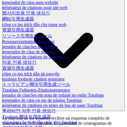
generador de citas para website
générateur de citations pour site web
웹사이트용 인용 생성기
網站引用生成器
công cụ tạo trích dẫn cho trang web
资源引用生成器
リソース引用生成ツール
Ressourcenzitationsgenerator
gerador de citações de recursos
generador de citas de recursos
générateur de citations de ressources
자료 인용 생성기
資源引用生成器
công cụ tạo trích dẫn tài nguyên
turabian footnote citation generator
トゥラビアン脚注引用生成ツール
Turabian Fußnoten-Zitationsgenerator
gerador de citações em nota de rodapé no estilo Turabian
generador de citas en pie de página Turabian
générateur de citations en notes de bas de page Turabian
투라비안 각주 인용 생성기
Turabian 脚注引用生成器
La mayoría de los usuarios reciben un esquema completo de
nhà cung cấp trích dẫn chân chú Turabian
disertación en 5-10 minutos. El generador de cronogramas de