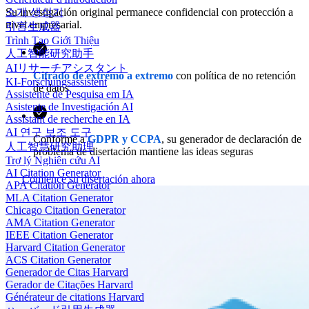
Su investigación original permanece confidencial con protección a
소개 생성기
nivel empresarial.
引言生成器
Trình Tạo Giới Thiệu
人工智能研究助手
AIリサーチアシスタント
Cifrado de extremo a extremo
con política de no retención
KI-Forschungsassistent
de datos
Assistente de Pesquisa em IA
Asistente de Investigación AI
Assistant de recherche en IA
AI 연구 보조 도구
Conforme a
GDPR y CCPA
, su generador de declaración de
人工智慧研究助理
problema de disertación mantiene las ideas seguras
Trợ lý Nghiên cứu AI
AI Citation Generator
Comience su disertación ahora
APA Citation Generator
MLA Citation Generator
Chicago Citation Generator
AMA Citation Generator
IEEE Citation Generator
Harvard Citation Generator
ACS Citation Generator
Generador de Citas Harvard
Gerador de Citações Harvard
Générateur de citations Harvard