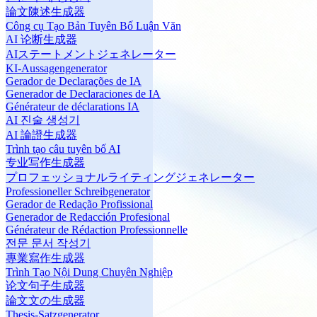
論文陳述生成器
Công cụ Tạo Bản Tuyên Bố Luận Văn
AI 论断生成器
AIステートメントジェネレーター
KI-Aussagengenerator
Gerador de Declarações de IA
Generador de Declaraciones de IA
Générateur de déclarations IA
AI 진술 생성기
AI 論證生成器
Trình tạo câu tuyên bố AI
专业写作生成器
プロフェッショナルライティングジェネレーター
Professioneller Schreibgenerator
Gerador de Redação Profissional
Generador de Redacción Profesional
Générateur de Rédaction Professionnelle
전문 문서 작성기
專業寫作生成器
Trình Tạo Nội Dung Chuyên Nghiệp
论文句子生成器
論文文の生成器
Thesis-Satzgenerator