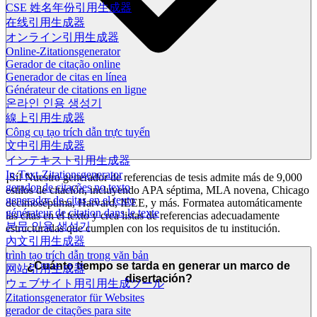
CSE 姓名年份引用生成器
在线引用生成器
オンライン引用生成器
Online-Zitationsgenerator
Gerador de citação online
Generador de citas en línea
Générateur de citations en ligne
온라인 인용 생성기
線上引用生成器
Công cụ tạo trích dẫn trực tuyến
文中引用生成器
インテキスト引用生成器
In-Text-Zitationsgenerator
¡Sí! Nuestro generador de referencias de tesis admite más de 9,000
gerador de citações no texto
estilos de citación, incluyendo APA séptima, MLA novena, Chicago
generador de citas en el texto
decimoséptima, Harvard, IEEE, y más. Formatea automáticamente
générateur de citation dans le texte
las citas en el texto y crea listas de referencias adecuadamente
본문 인용 생성기
estructuradas que cumplen con los requisitos de tu institución.
內文引用生成器
trình tạo trích dẫn trong văn bản
¿Cuánto tiempo se tarda en generar un marco de
网站引用生成器
disertación?
ウェブサイト用引用生成ツール
Zitationsgenerator für Websites
gerador de citações para site