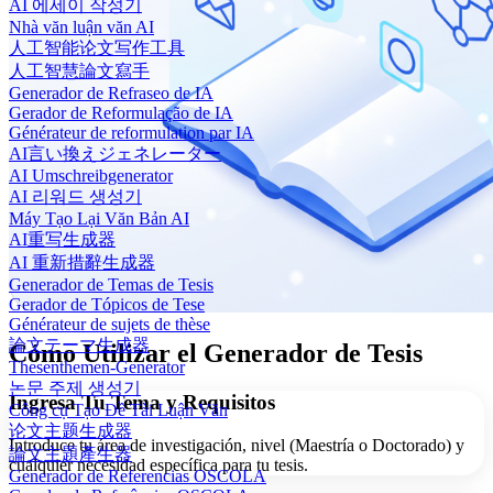
AI 에세이 작성기
Nhà văn luận văn AI
人工智能论文写作工具
人工智慧論文寫手
Generador de Refraseo de IA
Gerador de Reformulação de IA
Générateur de reformulation par IA
AI言い換えジェネレーター
AI Umschreibgenerator
AI 리워드 생성기
Máy Tạo Lại Văn Bản AI
AI重写生成器
AI 重新措辭生成器
Generador de Temas de Tesis
Gerador de Tópicos de Tese
Générateur de sujets de thèse
論文テーマ生成器
Cómo Utilizar el Generador de Tesis
Thesenthemen-Generator
논문 주제 생성기
Ingresa Tu Tema y Requisitos
Công cụ Tạo Đề Tài Luận Văn
论文主题生成器
Introduce tu área de investigación, nivel (Maestría o Doctorado) y
論文主題產生器
cualquier necesidad específica para tu tesis.
Generador de Referencias OSCOLA