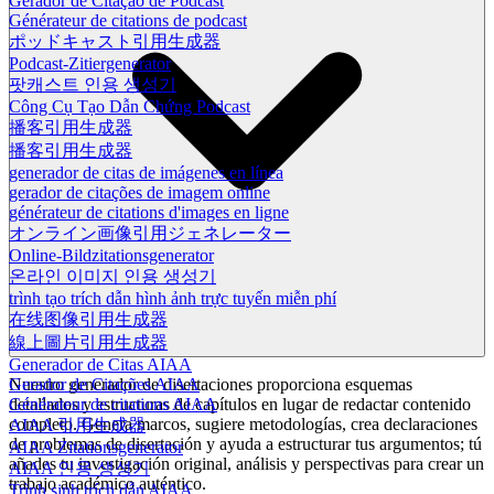
Gerador de Citação de Podcast
Générateur de citations de podcast
ポッドキャスト引用生成器
Podcast-Zitiergenerator
팟캐스트 인용 생성기
Công Cụ Tạo Dẫn Chứng Podcast
播客引用生成器
播客引用生成器
generador de citas de imágenes en línea
gerador de citações de imagem online
générateur de citations d'images en ligne
オンライン画像引用ジェネレーター
Online-Bildzitationsgenerator
온라인 이미지 인용 생성기
trình tạo trích dẫn hình ảnh trực tuyến miễn phí
在线图像引用生成器
線上圖片引用生成器
Generador de Citas AIAA
Nuestro generador de disertaciones proporciona esquemas
Gerador de Citações AIAA
detallados y estructuras de capítulos en lugar de redactar contenido
Générateur de citations AIAA
completo. Genera marcos, sugiere metodologías, crea declaraciones
AIAA 引用生成器
de problemas de disertación y ayuda a estructurar tus argumentos; tú
AIAA Zitationsgenerator
añades tu investigación original, análisis y perspectivas para crear un
AIAA 인용 생성기
trabajo académico auténtico.
Trình sinh trích dẫn AIAA