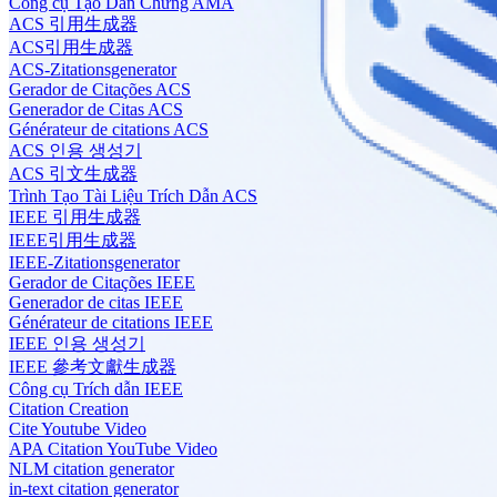
Công cụ Tạo Dẫn Chứng AMA
ACS 引用生成器
ACS引用生成器
ACS-Zitationsgenerator
Gerador de Citações ACS
Generador de Citas ACS
Générateur de citations ACS
ACS 인용 생성기
ACS 引文生成器
Trình Tạo Tài Liệu Trích Dẫn ACS
IEEE 引用生成器
IEEE引用生成器
IEEE-Zitationsgenerator
Gerador de Citações IEEE
Generador de citas IEEE
Générateur de citations IEEE
IEEE 인용 생성기
IEEE 參考文獻生成器
Công cụ Trích dẫn IEEE
Citation Creation
Cite Youtube Video
APA Citation YouTube Video
NLM citation generator
in-text citation generator