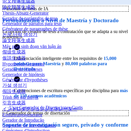
论文段落生成器
論文段落生成器
✨
Escritor de Tesis de IA
Thesis-Absatz-Generator
Gerador de parágrafos de tese
Personalización a Nivel de Maestría y Doctorado
Generador de párrafos para tesis
Générateur de paragraphes de thèse
La opción de creador de tesis a contratación que se adapta a su nivel
논문 단락 생성기
académico.
論文段落生成器
Máy phát sinh đoạn văn luận án
假设生成器
仮説生成器
Diferenciación inteligente entre los requisitos de
15,000
palabras para Maestría
y
80,000 palabras para
Hypothesen-Generator
Doctorado
Gerador de Hipóteses
Generador de hipótesis
Générateur d'hypothèses
가설 생성기
Convenciones de escritura específicas por disciplina para
más
假設生成器
de 150 campos académicos
Trình tạo giả thuyết
引言生成器
Usar Generador de Disertaciones Gratis
イントロダクションジェネレーター
✨
Generador de temas de disertación
Einführungsgenerator
Gerador de Introdução
Soporte de investigación seguro, privado y conforme
Generador de Introducciones
Générateur d'Introduction