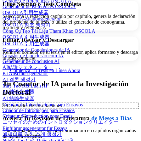
Gerador de Referências OSCOLA
Elige Sección o Tesis Completa
Générateur de Références OSCOLA
OSCOLA引用生成器
Selecciona la redacción capítulo por capítulo, genera la declaración
OSCOLA-Zitationsgenerator
del problema de tu tesis, o utiliza el generador de cronograma,
OSCOLA 참조 생성기
resumen y referencias.
Công Cụ Tạo Tài Liệu Tham Khảo OSCOLA
OSCOLA 引用生成器
Editar, Revisar y Descargar
OSCOLA 引用生成器
Generador de Conclusiones de IA
Refina el borrador de tu tesis en el editor, aplica formateo y descarga
Gerador de Conclusão com IA
tu tesis completa.
Générateur de conclusion AI
AI結論ジェネレーター
Comienza Tu Tesis en Línea Ahora
KI Abschlussgenerator
AI 결론 생성기
Tu Coautor de IA para la Investigación
Máy Tạo Kết Luận AI
Doctoral
AI 结论生成器
AI 結論生成器
Creador de Introducciones para Ensayos
✨
Generador de Disertaciones
Criador de Introduções para Ensaios
Créateur d'Introduction pour Essais
Acelera Tu Revisión de Literatura
de Meses a Días
エッセイのためのイントロダクションクリエイター
Einführungsgenerator für Essays
Transforma una investigación abrumadora en capítulos organizados
에세이를 위한 소개 생성기
de manera eficiente.
Người Tạo Giới Thiệu cho Bài Tiết