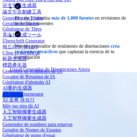
论文引言生成器
論文引言創建工具
Procesa y sintetiza
más de 1,000 fuentes
en revisiones de
Generador de Títulos
literatura coherentes
Gerador de Títulos
Générateur de Titres
見出し生成ツール
Überschrift Generator
Nuestro generador de resúmenes de disertaciones
crea
헤드라인 생성기
resúmenes atractivos
que capturan la esencia de tu
Công cụ tạo tiêu đề
investigación
标题生成器
標題產生器
Usa el Generador de Disertaciones Ahora
Generador de resúmenes de IA
Gerador de Resumos de IA
Générateur d'abstraits AI
AI要約生成器
KI-Abstractgenerator
AI 초록 생성기
Máy tạo tóm tắt AI
人工智能摘要生成器
人工智慧摘要生成器
Generador de nombres para ensayos
Gerador de Nomes de Ensaios
Générateur de noms d'essai