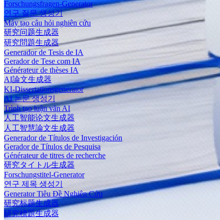
Forschungsfragen-Generator
연구 질문 생성기
Máy tạo câu hỏi nghiên cứu
研究问题生成器
研究問題生成器
Generador de Tesis de IA
Gerador de Tese com IA
Générateur de thèses IA
AI論文生成器
KI-Dissertationsgenerator
AI 논문 생성기
Trình tạo luận văn AI
人工智能论文生成器
人工智慧論文生成器
Generador de Títulos de Investigación
Gerador de Títulos de Pesquisa
Générateur de titres de recherche
研究タイトル生成器
Forschungstitel-Generator
연구 제목 생성기
Generator Tiêu Đề Nghiên Cứu
研究标题生成器
研究標題生成器