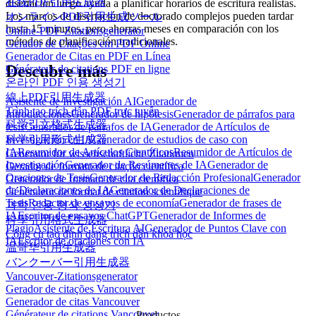
在线PDF引用生成器
disertación luego ayuda a planificar horarios de escritura realistas.
Los marcos de disertación de doctorado complejos pueden tardar
オンラインPDF引用生成ツール
hasta 15 minutos, pero ahorras meses en comparación con los
Online-PDF-Zitationsgenerator
métodos de planificación tradicionales.
Gerador de Citações em PDF Online
Generador de Citas en PDF en Línea
Descubre más
Générateur de citations PDF en ligne
온라인 PDF 인용 생성기
線上PDF引用生成器
Asistente de Investigación AI
Generador de
Trình tạo trích dẫn PDF trực tuyến
Introducciones
Generador de hipótesis
Generador de párrafos para
科学引文格式生成器
tesis
Generador de párrafos de IA
Generador de Artículos de
科学引用形式生成器
Investigación en IA
Generador de estudios de caso con
IA
Resumidor de Artículos Científicos
Resumidor de Artículos de
Generator für wissenschaftliche Zitationen
Investigación
Generador de Resúmenes de IA
Generador de
Gerador de formato de citação científica
Oraciones de Tesis
Generador de Redacción Profesional
Generador
Generador de formato de cita científica
de Declaraciones de IA
Generador de Declaraciones de
Générateur de format de citation scientifique
Tesis
Redactor de ensayos de economía
Generador de frases de
과학 인용 형식 생성기
IA
Escritor de ensayos ChatGPT
Generador de Informes de
科學引用格式生成器
Plagio
Asistente de Escritura AI
Generador de Puntos Clave con
Công cụ tạo định dạng trích dẫn khoa học
IA
Escritor de oraciones con IA
温哥华引用生成器
バンクーバー引用生成器
Vancouver-Zitationsgenerator
Gerador de citações Vancouver
Generador de citas Vancouver
Générateur de citations Vancouver
Productos