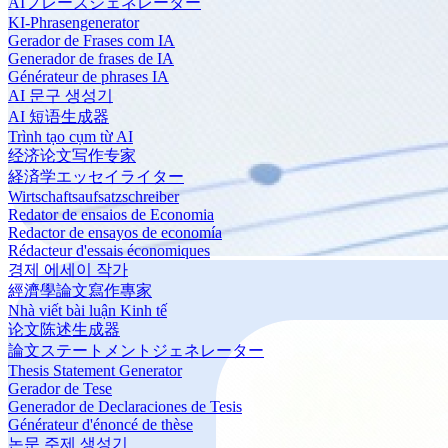
AIフレーズジェネレーター
KI-Phrasengenerator
Gerador de Frases com IA
Generador de frases de IA
Générateur de phrases IA
AI 문구 생성기
AI 短语生成器
Trình tạo cụm từ AI
经济论文写作专家
経済学エッセイライター
Wirtschaftsaufsatzschreiber
Redator de ensaios de Economia
Redactor de ensayos de economía
Rédacteur d'essais économiques
경제 에세이 작가
經濟學論文寫作專家
Nhà viết bài luận Kinh tế
论文陈述生成器
論文ステートメントジェネレーター
Thesis Statement Generator
Gerador de Tese
Generador de Declaraciones de Tesis
Générateur d'énoncé de thèse
논문 주제 생성기