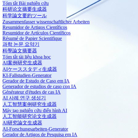
Tóm tắt Bài nghiên cứu
科研论文摘要生成器
科学論文要約ツール
Zusammenfasser wissenschaftlicher Arbeiten
Resumidor de Artigos Científicos
Resumidor de Artículos Científicos
Résumé de Papier Scientifique
과학 논문 요약기
科學論文摘要器
Tóm tắt tài liệu khoa học
AI案例研究生成器
AIケーススタディ生成器
KI-Fallstudien-Generator
Gerador de Estudo de Caso em IA
Generador de estudios de caso con IA
Générateur d'études de cas IA
AI 사례 연구 생성기
人工智慧案例研究生成器
Máy tạo nghiên cứu điển hình AI
人工智能研究论文生成器
AI研究論文生成器
AI-Forschungsarbeiten-Generator
Gerador de Artigos de Pesquisa em IA