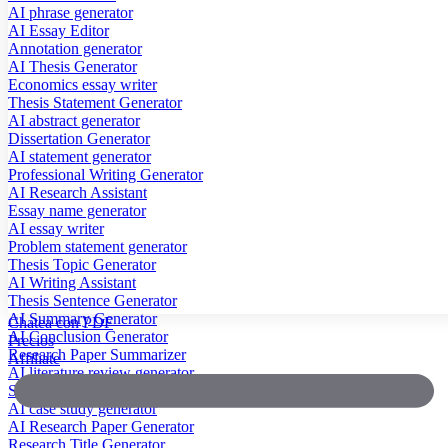
AI phrase generator
AI Essay Editor
Annotation generator
AI Thesis Generator
Economics essay writer
Thesis Statement Generator
AI abstract generator
Dissertation Generator
AI statement generator
Professional Writing Generator
AI Research Assistant
Essay name generator
AI essay writer
Problem statement generator
Thesis Topic Generator
AI Writing Assistant
Thesis Sentence Generator
AI Summary Generator
Chatea con PDF
AI Conclusion Generator
Precios
Research Paper Summarizer
Affiliate
AI literature review generator
Scientific Paper Summarizer
AI case study generator
AI Research Paper Generator
Research Title Generator