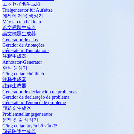
エッセイ名生成器
Titelgenerator für Aufsätze
에세이 제목 생성기
Máy tạo tên bài luận
论文标题生成器
論文標題生成器
Generador de citas
Gerador de Anotações
Générateur d'annotations
注釈生成器
Annotator-Generator
주석 생성기
Công cụ tạo chú thích
注释生成器
註解生成器
Generador de declaración de problemas
Gerador de declaração de problema
Générateur d'énoncé de problème
問題文生成器
Problemstellungsgenerator
문제 진술 생성기
Công cụ tạo tuyên bố vấn đề
问题陈述生成器