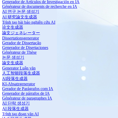
Generador de Artículos de Investigación en IA
Générateur de documents de recherche en IA
AI 연구 논문 생성기
AI 研究論文生成器
Trình tạo bài báo nghiên cứu AI
论文生成器
論文ジェネレーター
Dissertationsgenerator
Gerador de Dissertação
Generador de Disertaciones
Générateur de Thèse
논문 생성기
論文生成器
Generator Luận văn
人工智能段落生成器
AI段落生成器
KI-Absatzgenerator
Gerador de Parágrafos com IA
Generador de párrafos de IA
Générateur de paragraphes IA
AI 단락 생성기
AI 段落生成器
Trình tạo đoạn văn AI