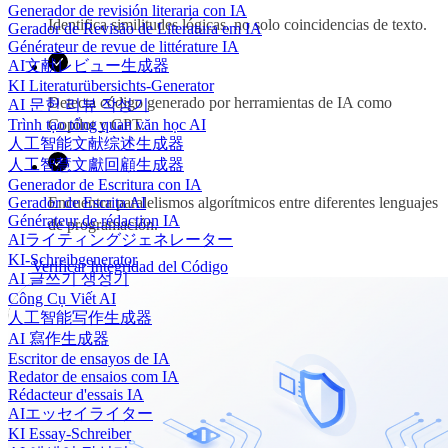
Generador de revisión literaria con IA
Identifica similitudes lógicas, no solo coincidencias de texto.
Gerador de Revisão de Literatura em IA
Générateur de revue de littérature IA
AI文献レビュー生成器
KI Literaturübersichts-Generator
Detecta código generado por herramientas de IA como
AI 문헌 리뷰 작성기
Trình tạo tổng quan văn học AI
Copilot y GPT.
人工智能文献综述生成器
人工智慧文獻回顧生成器
Generador de Escritura con IA
Gerador de Escrita AI
Encuentra paralelismos algorítmicos entre diferentes lenguajes
Générateur de rédaction IA
de programación.
AIライティングジェネレーター
KI-Schreibgenerator
Verificar Integridad del Código
AI 글쓰기 생성기
Công Cụ Viết AI
人工智能写作生成器
AI 寫作生成器
Escritor de ensayos de IA
Redator de ensaios com IA
Rédacteur d'essais IA
AIエッセイライター
KI Essay-Schreiber