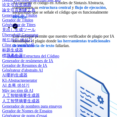
Al convertir el código en Árboles de Sintaxis Abstracta,
论文引言生成器
comparamos su
estructura central
y
flujo de ejecución
,
論文引言創建工具
asegurando que se señale el código que es funcionalmente
Generador de Títulos
idéntico
.
Gerador de Títulos
Générateur de Titres
見出し生成ツール
Überschrift Generator
Este enfoque permite que nuestro verificador de plagio por IA
헤드라인 생성기
identifique el plagio donde
las herramientas tradicionales
Công cụ tạo tiêu đề
de coincidencia de texto
fallarían.
标题生成器
標題產生器
Analizar Estructura del Código
Generador de resúmenes de IA
Gerador de Resumos de IA
Générateur d'abstraits AI
AI要約生成器
KI-Abstractgenerator
AI 초록 생성기
Máy tạo tóm tắt AI
人工智能摘要生成器
人工智慧摘要生成器
Generador de nombres para ensayos
Gerador de Nomes de Ensaios
Générateur de noms d'essai