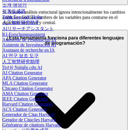
소개 생성기
引言生成器
Sí. Nuestro análisis estructural ignora intencionalmente los cambios
Trình Tạo Giới Thiệu
estéticos como los nombres de las variables para centrarse en el
algoritmo funcional y central.
人工智能研究助手
AIリサーチアシスタント
KI-Forschungsassistent
¿Esta herramienta funciona para diferentes lenguajes
Assistente de Pesquisa em IA
de programación?
Asistente de Investigación AI
Assistant de recherche en IA
AI 연구 보조 도구
人工智慧研究助理
Trợ lý Nghiên cứu AI
AI Citation Generator
APA Citation Generator
MLA Citation Generator
Chicago Citation Generator
AMA Citation Generator
IEEE Citation Generator
Harvard Citation Generator
ACS Citation Generator
Generador de Citas Harvard
Gerador de Citações Harvard
Générateur de citations Harvard