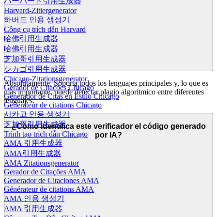
ハーバード引用生成器
Harvard-Zitiergenerator
하버드 인용 생성기
Công cụ trích dẫn Harvard
哈佛引用生成器
哈佛引用生成器
芝加哥引用生成器
シカゴ引用生成器
Chicago-Zitationsgenerator
Absolutamente. Soporta todos los lenguajes principales y, lo que es
Gerador de Citações Chicago
más importante, puede detectar plagio algorítmico entre diferentes
Generador de Citas en Estilo Chicago
lenguajes.
Générateur de citations Chicago
시카고 인용 생성기
芝加哥引用生成器
¿Cómo identifica este verificador el código generado
Trình tạo trích dẫn Chicago
por IA?
AMA 引用生成器
AMA引用生成器
AMA Zitationsgenerator
Gerador de Citações AMA
Generador de Citaciones AMA
Générateur de citations AMA
AMA 인용 생성기
AMA 引用生成器