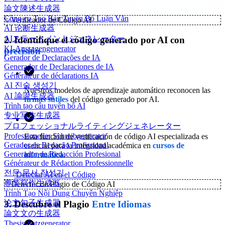
論文陳述生成器
Công cụ Tạo Bản Tuyên Bố Luận Văn
✨
Verificador de Código AI
AI 论断生成器
AIステートメントジェネレーター
2. Identifique el código generado por AI con
KI-Aussagengenerator
precisión
Gerador de Declarações de IA
Generador de Declaraciones de IA
Générateur de déclarations IA
AI 진술 생성기
Nuestros modelos de aprendizaje automático reconocen las
AI 論證生成器
firmas sutiles
del código generado por AI.
Trình tạo câu tuyên bố AI
专业写作生成器
プロフェッショナルライティングジェネレーター
Professioneller Schreibgenerator
Esta función de verificación de código AI especializada es
Gerador de Redação Profissional
esencial para la integridad académica en
cursos de
Generador de Redacción Profesional
informática
.
Générateur de Rédaction Professionnelle
전문 문서 작성기
Detectar AI en el Código
專業寫作生成器
✨
Detector de Plagio de Código AI
Trình Tạo Nội Dung Chuyên Nghiệp
论文句子生成器
3. Descubre el Plagio
Entre Idiomas
論文文の生成器
Thesis-Satzgenerator