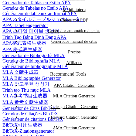
Generador de Tablas en Estilo APA
Gerador de Tabelas no Estilo APA
Mi biblioteca
Générateur de tableaux au format APA
APAスタイルテーブルジェネレーター
Chatea con PDF
APA-Tabellengenerator
APA 스타일 테이블 생성기
Generador automático de citas
Trình Tạo Bảng Định Dạng APA
Generador manual de citas
APA格式表格生成器
APA 格式表生成器
Precios
Generador de Bibliografía MLA
Gerador de Bibliografia MLA
Afiliados
Générateur de bibliographie MLA
MLA 文献生成器
Recommend Tools
MLA Bibliographie Generator
MLA 참고문헌 생성기
APA Citation Generator
Trình tạo Thư mục MLA
MLA参考书目生成器
MLA Citation Generator
MLA 參考文獻生成器
Chicago Citation Generator
Generador de Citas BibTeX
Gerador de Citações BibTeX
Harvard Citation Generator
Générateur de citations BibTeX
BibTeX引用生成器
AMA Citation Generator
BibTeX-Zitationsgenerator