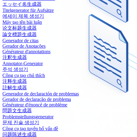
エッセイ名生成器
Titelgenerator für Aufsätze
에세이 제목 생성기
Máy tạo tên bài luận
论文标题生成器
論文標題生成器
Generador de citas
Gerador de Anotações
Générateur d'annotations
注釈生成器
Annotator-Generator
주석 생성기
Công cụ tạo chú thích
注释生成器
註解生成器
Generador de declaración de problemas
Gerador de declaração de problema
Générateur d'énoncé de problème
問題文生成器
Problemstellungsgenerator
문제 진술 생성기
Công cụ tạo tuyên bố vấn đề
问题陈述生成器