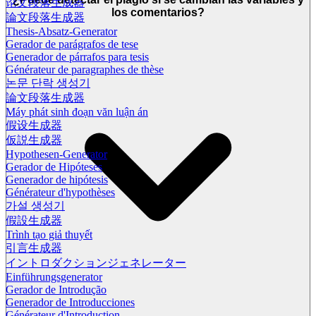
论文段落生成器
los comentarios?
論文段落生成器
Thesis-Absatz-Generator
Gerador de parágrafos de tese
Generador de párrafos para tesis
Générateur de paragraphes de thèse
논문 단락 생성기
論文段落生成器
Máy phát sinh đoạn văn luận án
假设生成器
仮説生成器
Hypothesen-Generator
Gerador de Hipóteses
Generador de hipótesis
Générateur d'hypothèses
가설 생성기
假設生成器
Trình tạo giả thuyết
引言生成器
イントロダクションジェネレーター
Einführungsgenerator
Gerador de Introdução
Generador de Introducciones
Générateur d'Introduction