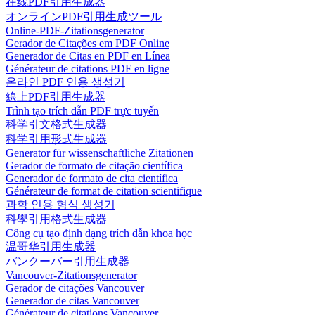
在线PDF引用生成器
オンラインPDF引用生成ツール
Online-PDF-Zitationsgenerator
Gerador de Citações em PDF Online
Generador de Citas en PDF en Línea
Générateur de citations PDF en ligne
온라인 PDF 인용 생성기
線上PDF引用生成器
Trình tạo trích dẫn PDF trực tuyến
科学引文格式生成器
科学引用形式生成器
Generator für wissenschaftliche Zitationen
Gerador de formato de citação científica
Generador de formato de cita científica
Générateur de format de citation scientifique
과학 인용 형식 생성기
科學引用格式生成器
Công cụ tạo định dạng trích dẫn khoa học
温哥华引用生成器
バンクーバー引用生成器
Vancouver-Zitationsgenerator
Gerador de citações Vancouver
Generador de citas Vancouver
Générateur de citations Vancouver