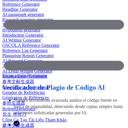
Reference Generator
Headline Generator
AI paragraph generator
Research question generator
Thesis paragraph generator
Hypothesis generator
Introduction Generator
AI Writing Generator
OSCOLA Reference Generator
Reference List Generator
Plagiarism Report Generator
AI Reword Generator
AI Bullet Point Generator
AI Legal Writing Generator
Iniciar sesión
Registrarse
Shorten Essay Generator
参考文献生成器
Verificador de Plagio de Código AI
Generador de Referencias
Gerador de Referências
Générateur de Références
Nuestra herramienta avanzada analiza el código fuente en
参照生成器
busca de originalidad, detectando desde copias simples hasta
Referenzgenerator
soluciones sofisticadas generadas por IA.
참조 생성기
Công Cụ Tạo Tài Liệu Tham Khảo
參考文獻生成器