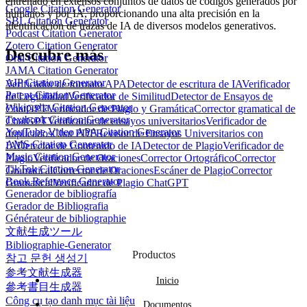
entrenado en extensos conjuntos de datos de códigos generados por
Google Citation Generator
humanos y por IA, proporcionando una alta precisión en la
SBL Citation Generator
identificación de trazas de IA de diversos modelos generativos.
Podcast Citation Generator
Zotero Citation Generator
Descubre más
Oral Citation Generator
JAMA Citation Generator
AIP Citation Generator
Verificador de formato APA
Detector de escritura de IA
Verificador
Patent Citation Generator
de Legibilidad
Verificador de Similitud
Detector de Ensayos de
Wikipedia Citation Generator
ChatGPT
Verificador de Plagio y Gramática
Corrector gramatical de
Textbook Citation Generator
ChatGPT
Verificador de ensayos universitarios
Verificador de
YouTube Video APA Citation Generator
duplicados
Chat PDF
Revisor de Ensayos Universitarios con
AMS Citation Generator
IA
Detector de Contenido de IA
Detector de Plagio
Verificador de
Music Citation Generator
Plagio
Verificador de Oraciones
Corrector Ortográfico
Corrector
TikTok Citation Generator
Gramatical
Corrector de Oraciones
Escáner de Plagio
Corrector
Book Reference Generator
Gramatical
Verificador de Plagio ChatGPT
Generador de bibliografía
Gerador de Bibliografia
Générateur de bibliographie
文献生成ツール
Bibliographie-Generator
Productos
참고 문헌 생성기
参考文献生成器
Inicio
參考書目生成器
Công cụ tạo danh mục tài liệu
Documentos