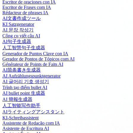
Escritor de oraciones con IA
Escritor de Frases com IA
Rédacteur de phrases IA
AI文書作成ツール
KI Satzgenerator
AI 문장 작성기
Công cụ viết câu AI
AI句子生成器
人工智慧句子生成器
Generador de Puntos Clave con IA
Gerador de Pontos de Tópicos com AI
Générateur de Points de Faits AI
AI箇条書き生成器
AI Aufzählungspunktgenerator
AI 글머리 기호 생성기
Trình tạo điểm bullet AI
AI bullet point 生成器
AI 簡報生成器
人工智能写作助手
AIライティングアシスタント
KI-Schreibassistent
Assistente de Redação com IA
Asistente de Escritura AI