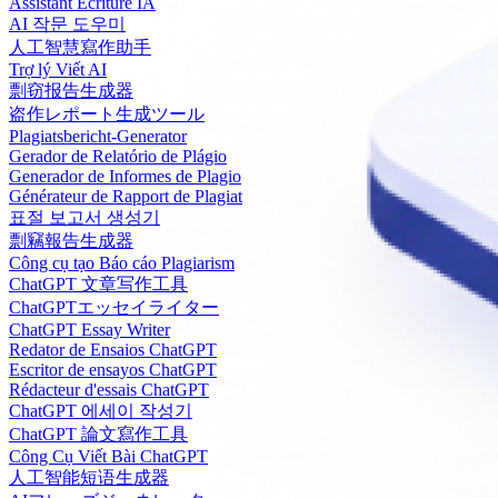
Assistant Écriture IA
AI 작문 도우미
人工智慧寫作助手
Trợ lý Viết AI
剽窃报告生成器
盗作レポート生成ツール
Plagiatsbericht-Generator
Gerador de Relatório de Plágio
Generador de Informes de Plagio
Générateur de Rapport de Plagiat
표절 보고서 생성기
剽竊報告生成器
Công cụ tạo Báo cáo Plagiarism
ChatGPT 文章写作工具
ChatGPTエッセイライター
ChatGPT Essay Writer
Redator de Ensaios ChatGPT
Escritor de ensayos ChatGPT
Rédacteur d'essais ChatGPT
ChatGPT 에세이 작성기
ChatGPT 論文寫作工具
Công Cụ Viết Bài ChatGPT
人工智能短语生成器