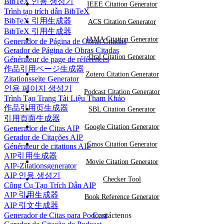
BibTeX 인용 생성기
IEEE Citation Generator
Trình tạo trích dẫn BibTeX
BibTeX 引用生成器
ACS Citation Generator
BibTeX 引用生成器
JAMA Citation Generator
Generador de Página de Obras Citadas
Gerador de Página de Obras Citadas
Oral Citation Generator
Générateur de page de références
作品引用ページ生成器
Zotero Citation Generator
Zitationsseite Generator
인용 페이지 생성기
Podcast Citation Generator
Trình Tạo Trang Tài Liệu Tham Khảo
作品引用页生成器
SBL Citation Generator
引用頁面生成器
Google Citation Generator
Generador de Citas AIP
Gerador de Citações AIP
Cmos Citation Generator
Générateur de citations AIP
AIP引用生成器
Movie Citation Generator
AIP-Zitationsgenerator
AIP 인용 생성기
Checker Tool
Công Cụ Tạo Trích Dẫn AIP
AIP 引用生成器
Book Reference Generator
AIP 引文生成器
Generador de Citas para Podcast
Contáctenos