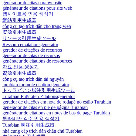
generador de citas para website
générateur de citations pour site web
웹사이트용 인용 생성기
網站引用生成器
công cụ tạo trích dẫn cho trang web
资源引用生成器
リソース引用生成ツール
Ressourcenzitationsgenerator
gerador de citações de recursos
generador de citas de recursos
générateur de citations de ressources
자료 인용 생성기
資源引用生成器
công cụ tạo trích dẫn tài nguyên
turabian footnote citation generator
トゥラビアン脚注引用生成ツール
Turabian Fußnoten-Zitationsgenerator
gerador de citações em nota de rodapé no estilo Turabian
generador de citas en pie de página Turabian
générateur de citations en notes de bas de page Turabian
투라비안 각주 인용 생성기
Turabian 脚注引用生成器
nhà cung cấp trích dẫn chân chú Turabian