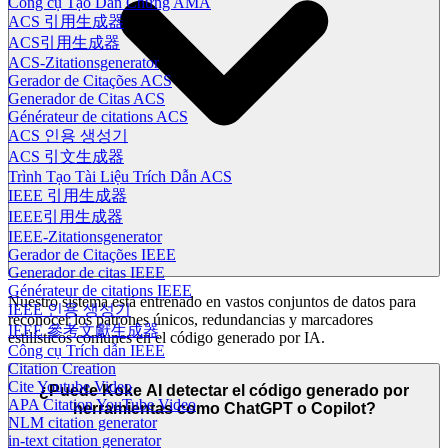
Công cụ Tạo Dẫn Chứng AMA
ACS 引用生成器
ACS引用生成器
ACS-Zitationsgenerator
Gerador de Citações ACS
Generador de Citas ACS
Générateur de citations ACS
ACS 인용 생성기
ACS 引文生成器
Trình Tạo Tài Liệu Trích Dẫn ACS
IEEE 引用生成器
IEEE引用生成器
IEEE-Zitationsgenerator
Gerador de Citações IEEE
Generador de citas IEEE
Générateur de citations IEEE
Nuestro sistema está entrenado en vastos conjuntos de datos para
IEEE 인용 생성기
reconocer los patrones únicos, redundancias y marcadores
IEEE 參考文獻生成器
estilísticos comunes en el código generado por IA.
Công cụ Trích dẫn IEEE
Citation Creation
Cite Youtube Video
¿Puede Koke AI detectar el código generado por
APA Citation YouTube Video
herramientas como ChatGPT o Copilot?
NLM citation generator
in-text citation generator