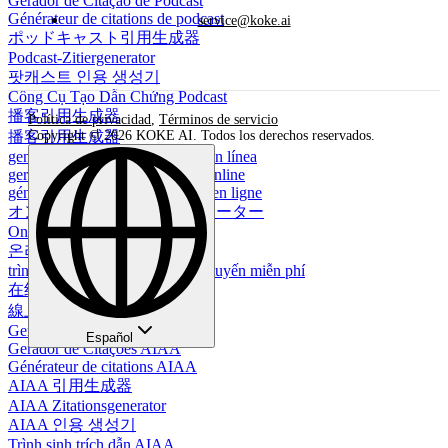
Gerador de Citação de Podcast
Générateur de citations de podcast
service@koke.ai
ポッドキャスト引用生成器
Podcast-Zitiergenerator
팟캐스트 인용 생성기
Công Cụ Tạo Dẫn Chứng Podcast
播客引用生成器
Política de privacidad
,
Términos de servicio
播客引用生成器
Copyright © 2026 KOKE AI. Todos los derechos reservados.
generador de citas de imágenes en línea
gerador de citações de imagem online
générateur de citations d'images en ligne
オンライン画像引用ジェネレーター
Online-Bildzitationsgenerator
온라인 이미지 인용 생성기
trình tạo trích dẫn hình ảnh trực tuyến miễn phí
在线图像引用生成器
線上圖片引用生成器
Generador de Citas AIAA
Español
Gerador de Citações AIAA
Générateur de citations AIAA
AIAA 引用生成器
AIAA Zitationsgenerator
AIAA 인용 생성기
Trình sinh trích dẫn AIAA