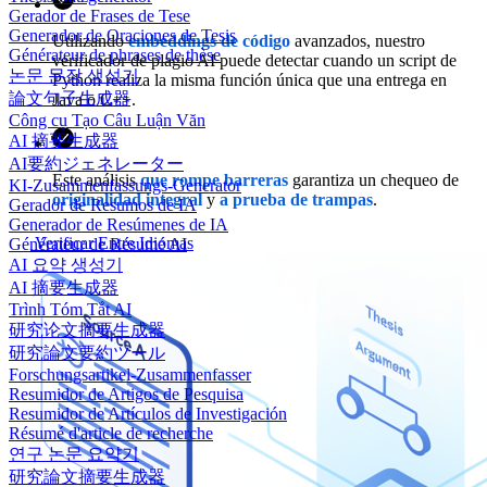
Gerador de Frases de Tese
Generador de Oraciones de Tesis
Utilizando
embeddings de código
avanzados, nuestro
Générateur de phrases de thèse
verificador de plagio AI puede detectar cuando un script de
논문 문장 생성기
Python realiza la misma función única que una entrega en
論文句子生成器
Java o C++.
Công cụ Tạo Câu Luận Văn
AI 摘要生成器
AI要約ジェネレーター
Este análisis
que rompe barreras
garantiza un chequeo de
KI-Zusammenfassungs-Generator
originalidad integral
y
a prueba de trampas
.
Gerador de Resumos de IA
Generador de Resúmenes de IA
Verificar Entre Idiomas
Générateur de Résumé AI
AI 요약 생성기
AI 摘要生成器
Trình Tóm Tắt AI
研究论文摘要生成器
研究論文要約ツール
Forschungsartikel-Zusammenfasser
Resumidor de Artigos de Pesquisa
Resumidor de Artículos de Investigación
Résumé d'article de recherche
연구 논문 요약기
研究論文摘要生成器