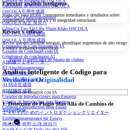
Gerador de Referências OSCOLA
Ejecutar análisis inteligente
Générateur de Références OSCOLA
OSCOLA引用生成器
Haga clic para recibir comentarios inmediatos y detallados sobre
OSCOLA-Zitationsgenerator
originalidad, trazas de IA y la integridad estructural.
OSCOLA 참조 생성기
Công Cụ Tạo Tài Liệu Tham Khảo OSCOLA
Revisar y refinar
OSCOLA 引用生成器
OSCOLA 引用生成器
Revise nuestro informe integral, identifique segmentos de alto riesgo
Generador de Conclusiones de IA
y realice revisiones específicas.
Gerador de Conclusão com IA
Générateur de conclusion AI
Probar el verificador de plagio de código
AI結論ジェネレーター
KI Abschlussgenerator
Análisis Inteligente de Código para
AI 결론 생성기
Verdadera Originalidad
Máy Tạo Kết Luận AI
AI 结论生成器
AI 結論生成器
✨
Análisis de Ensayos con IA
Creador de Introducciones para Ensayos
Criador de Introduções para Ensaios
1. Detección de Plagio Más Allá de Cambios de
Créateur d'Introduction pour Essais
Superficie
エッセイのためのイントロダクションクリエイター
Einführungsgenerator für Essays
에세이를 위한 소개 생성기
Người Tạo Giới Thiệu cho Bài Tiết