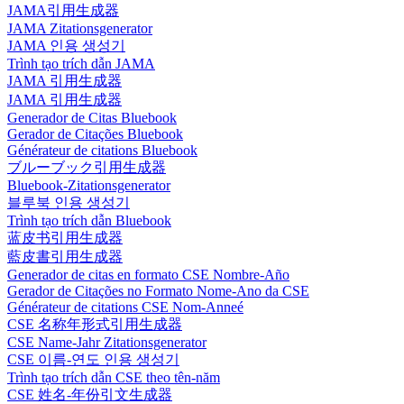
JAMA引用生成器
JAMA Zitationsgenerator
JAMA 인용 생성기
Trình tạo trích dẫn JAMA
JAMA 引用生成器
JAMA 引用生成器
Generador de Citas Bluebook
Gerador de Citações Bluebook
Générateur de citations Bluebook
ブルーブック引用生成器
Bluebook-Zitationsgenerator
블루북 인용 생성기
Trình tạo trích dẫn Bluebook
蓝皮书引用生成器
藍皮書引用生成器
Generador de citas en formato CSE Nombre-Año
Gerador de Citações no Formato Nome-Ano da CSE
Générateur de citations CSE Nom-Anneé
CSE 名称年形式引用生成器
CSE Name-Jahr Zitationsgenerator
CSE 이름-연도 인용 생성기
Trình tạo trích dẫn CSE theo tên-năm
CSE 姓名-年份引文生成器