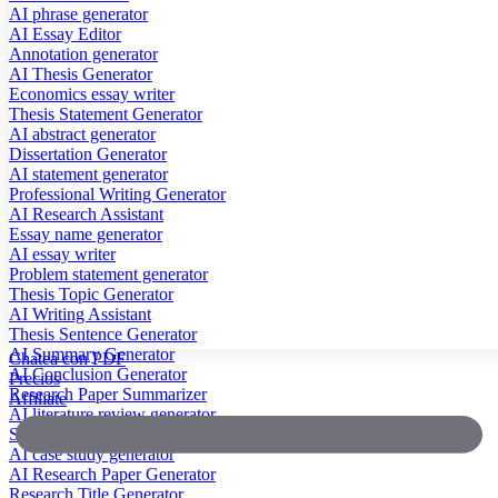
AI phrase generator
AI Essay Editor
Annotation generator
AI Thesis Generator
Economics essay writer
Thesis Statement Generator
AI abstract generator
Dissertation Generator
AI statement generator
Professional Writing Generator
AI Research Assistant
Essay name generator
AI essay writer
Problem statement generator
Thesis Topic Generator
AI Writing Assistant
Thesis Sentence Generator
AI Summary Generator
Chatea con PDF
AI Conclusion Generator
Precios
Research Paper Summarizer
Affiliate
AI literature review generator
Scientific Paper Summarizer
AI case study generator
AI Research Paper Generator
Research Title Generator