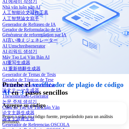
AI 에세이 작성기
Nhà văn luận văn AI
人工智能论文写作工具
人工智慧論文寫手
Generador de Refraseo de IA
Gerador de Reformulação de IA
Générateur de reformulation par IA
AI言い換えジェネレーター
AI Umschreibgenerator
AI 리워드 생성기
Máy Tạo Lại Văn Bản AI
AI重写生成器
AI 重新措辭生成器
Generador de Temas de Tesis
Gerador de Tópicos de Tese
Pruebe el
verificador de plagio de código
Générateur de sujets de thèse
論文テーマ生成器
AI
en
3
pasos sencillos
Thesenthemen-Generator
논문 주제 생성기
Agregue su código
Công cụ Tạo Đề Tài Luận Văn
论文主题生成器
Pegue o suba su código fuente, preparándolo para un análisis
論文主題產生器
profundo.
Generador de Referencias OSCOLA