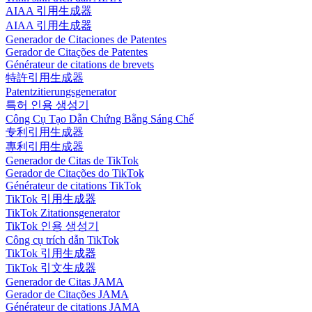
AIAA 引用生成器
AIAA 引用生成器
Generador de Citaciones de Patentes
Gerador de Citações de Patentes
Générateur de citations de brevets
特許引用生成器
Patentzitierungsgenerator
특허 인용 생성기
Công Cụ Tạo Dẫn Chứng Bằng Sáng Chế
专利引用生成器
專利引用生成器
Generador de Citas de TikTok
Gerador de Citações do TikTok
Générateur de citations TikTok
TikTok 引用生成器
TikTok Zitationsgenerator
TikTok 인용 생성기
Công cụ trích dẫn TikTok
TikTok 引用生成器
TikTok 引文生成器
Generador de Citas JAMA
Gerador de Citações JAMA
Générateur de citations JAMA