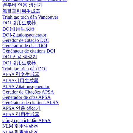
밴쿠버 인용 생성기
溫哥華引用生成器
Trình tạo trích dẫn Vancouver
DOI 引用生成器
DOI引用生成器
DOI-Zitationsgenerator
Gerador de Citação DOI
Generador de citas DOI
Générateur de citations DOI
DOI 인용 생성기
DOI 引用生成器
Trình tạo trích dẫn DOI
APSA 引文生成器
APSA引用生成器
APSA Zitationsgenerator
Gerador de Citações APSA
Generador de citas APSA
Générateur de citations APSA
APSA 인용 생성기
APSA 引用生成器
Công cụ Trích dẫn APSA
NLM 引用生成器
NLM 引用生成器