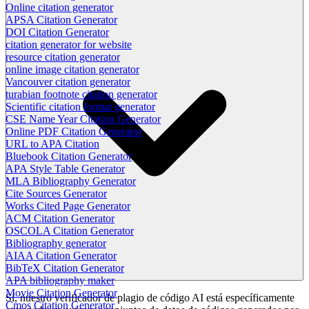
Online citation generator
APSA Citation Generator
DOI Citation Generator
citation generator for website
resource citation generator
online image citation generator
Vancouver citation generator
turabian footnote citation generator
Scientific citation format generator
CSE Name Year Citation Generator
Online PDF Citation Generator
URL to APA Citation
Bluebook Citation Generator
APA Style Table Generator
MLA Bibliography Generator
Cite Sources Generator
Works Cited Page Generator
ACM Citation Generator
OSCOLA Citation Generator
Bibliography generator
AIAA Citation Generator
BibTeX Citation Generator
APA bibliography maker
Movie Citation Generator
Sí, nuestro verificador de plagio de código AI está específicamente
Cmos Citation Generator