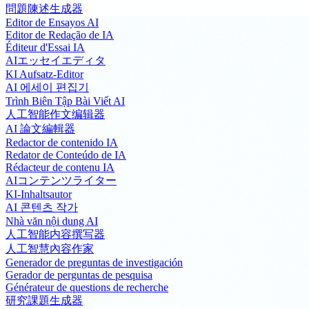
問題陳述生成器
Editor de Ensayos AI
Editor de Redação de IA
Éditeur d'Essai IA
AIエッセイエディタ
KI Aufsatz-Editor
AI 에세이 편집기
Trình Biên Tập Bài Viết AI
人工智能作文编辑器
AI 論文編輯器
Redactor de contenido IA
Redator de Conteúdo de IA
Rédacteur de contenu IA
AIコンテンツライター
KI-Inhaltsautor
AI 콘텐츠 작가
Nhà văn nội dung AI
人工智能内容撰写器
人工智慧內容作家
Generador de preguntas de investigación
Gerador de perguntas de pesquisa
Générateur de questions de recherche
研究課題生成器