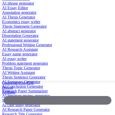
AI phrase generator
AI Essay Editor
Annotation generator
AI Thesis Generator
Economics essay writer
Thesis Statement Generator
AI abstract generator
Dissertation Generator
AI statement generator
Professional Writing Generator
AI Research Assistant
Essay name generator
AI essay writer
Problem statement generator
Thesis Topic Generator
AI Writing Assistant
Thesis Sentence Generator
AI Summary Generator
Converse com PDF
AI Conclusion Generator
Preços
Research Paper Summarizer
Affiliate
AI literature review generator
Scientific Paper Summarizer
AI case study generator
AI Research Paper Generator
Research Title Generator