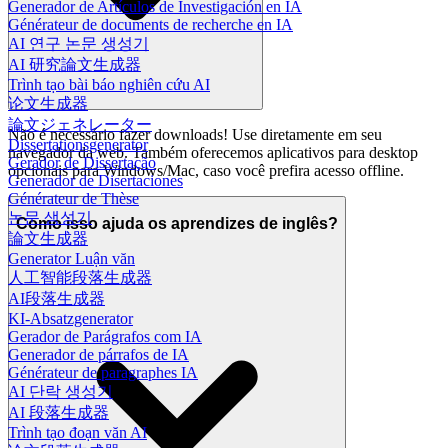
Generador de Artículos de Investigación en IA
Générateur de documents de recherche en IA
AI 연구 논문 생성기
AI 研究論文生成器
Trình tạo bài báo nghiên cứu AI
论文生成器
論文ジェネレーター
Não é necessário fazer downloads! Use diretamente em seu
Dissertationsgenerator
navegador da web. Também oferecemos aplicativos para desktop
Gerador de Dissertação
opcionais para Windows/Mac, caso você prefira acesso offline.
Generador de Disertaciones
Générateur de Thèse
논문 생성기
Como isso ajuda os aprendizes de inglês?
論文生成器
Generator Luận văn
人工智能段落生成器
AI段落生成器
KI-Absatzgenerator
Gerador de Parágrafos com IA
Generador de párrafos de IA
Générateur de paragraphes IA
AI 단락 생성기
AI 段落生成器
Trình tạo đoạn văn AI