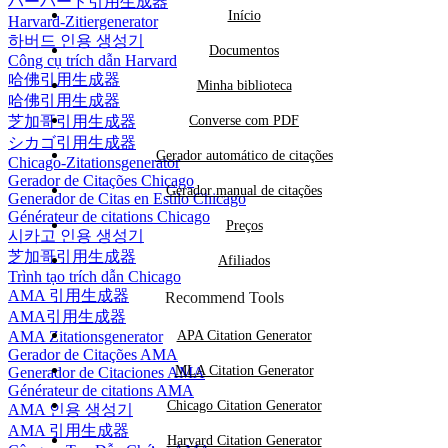
ハーバード引用生成器
Início
Harvard-Zitiergenerator
하버드 인용 생성기
Documentos
Công cụ trích dẫn Harvard
哈佛引用生成器
Minha biblioteca
哈佛引用生成器
芝加哥引用生成器
Converse com PDF
シカゴ引用生成器
Gerador automático de citações
Chicago-Zitationsgenerator
Gerador de Citações Chicago
Gerador manual de citações
Generador de Citas en Estilo Chicago
Générateur de citations Chicago
Preços
시카고 인용 생성기
芝加哥引用生成器
Afiliados
Trình tạo trích dẫn Chicago
AMA 引用生成器
Recommend Tools
AMA引用生成器
AMA Zitationsgenerator
APA Citation Generator
Gerador de Citações AMA
MLA Citation Generator
Generador de Citaciones AMA
Générateur de citations AMA
Chicago Citation Generator
AMA 인용 생성기
AMA 引用生成器
Harvard Citation Generator