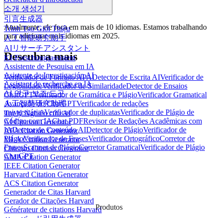
소개 생성기
引言生成器
Atualmente, ele foca em mais de 10 idiomas. Estamos trabalhando
Trình Tạo Giới Thiệu
para adicionar mais idiomas em 2025.
人工智能研究助手
AIリサーチアシスタント
Descubra mais
KI-Forschungsassistent
Assistente de Pesquisa em IA
Asistente de Investigación AI
Verificador de Formato APA
Detector de Escrita AI
Verificador de
Assistant de recherche en IA
Legibilidade
Verificador de Similaridade
Detector de Ensaios
AI 연구 보조 도구
ChatGPT
Verificador de Gramática e Plágio
Verificador Gramatical
人工智慧研究助理
Avançado do ChatGPT
Verificador de redações
universitárias
Verificador de duplicatas
Verificador de Plágio de
Trợ lý Nghiên cứu AI
Código com IA
Chat PDF
Revisor de Redações Acadêmicas com
AI Citation Generator
IA
Detetor de Conteúdo AI
Detector de Plágio
Verificador de
APA Citation Generator
Plágio
Verificador de Frases
Verificador Ortográfico
Corretor de
MLA Citation Generator
Frases
Scanner de Plágio
Corretor Gramatical
Verificador de Plágio
Chicago Citation Generator
ChatGPT
AMA Citation Generator
IEEE Citation Generator
Harvard Citation Generator
ACS Citation Generator
Generador de Citas Harvard
Gerador de Citações Harvard
Produtos
Générateur de citations Harvard