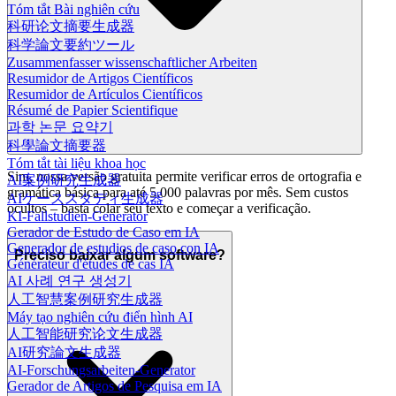
Tóm tắt Bài nghiên cứu
科研论文摘要生成器
科学論文要約ツール
Zusammenfasser wissenschaftlicher Arbeiten
Resumidor de Artigos Científicos
Resumidor de Artículos Científicos
Résumé de Papier Scientifique
과학 논문 요약기
科學論文摘要器
Tóm tắt tài liệu khoa học
Sim, nossa versão gratuita permite verificar erros de ortografia e
AI案例研究生成器
gramática básica para até 5.000 palavras por mês. Sem custos
AIケーススタディ生成器
ocultos – basta colar seu texto e começar a verificação.
KI-Fallstudien-Generator
Gerador de Estudo de Caso em IA
Generador de estudios de caso con IA
Preciso baixar algum software?
Générateur d'études de cas IA
AI 사례 연구 생성기
人工智慧案例研究生成器
Máy tạo nghiên cứu điển hình AI
人工智能研究论文生成器
AI研究論文生成器
AI-Forschungsarbeiten-Generator
Gerador de Artigos de Pesquisa em IA