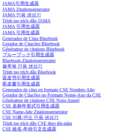
JAMA引用生成器
JAMA Zitationsgenerator
JAMA 인용 생성기
Trình tạo trích dẫn JAMA
JAMA 引用生成器
JAMA 引用生成器
Generador de Citas Bluebook
Gerador de Citações Bluebook
Générateur de citations Bluebook
ブルーブック引用生成器
Bluebook-Zitationsgenerator
블루북 인용 생성기
Trình tạo trích dẫn Bluebook
蓝皮书引用生成器
藍皮書引用生成器
Generador de citas en formato CSE Nombre-Año
Gerador de Citações no Formato Nome-Ano da CSE
Générateur de citations CSE Nom-Anneé
CSE 名称年形式引用生成器
CSE Name-Jahr Zitationsgenerator
CSE 이름-연도 인용 생성기
Trình tạo trích dẫn CSE theo tên-năm
CSE 姓名-年份引文生成器