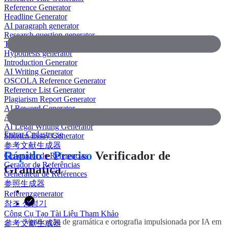
Reference Generator
Headline Generator
AI paragraph generator
Research question generator
Thesis paragraph generator
Hypothesis generator
Introduction Generator
AI Writing Generator
OSCOLA Reference Generator
Reference List Generator
Plagiarism Report Generator
AI Reword Generator
AI Bullet Point Generator
AI Legal Writing Generator
Entrar
Cadastre-se
Shorten Essay Generator
参考文献生成器
Rápido
e
Preciso
Verificador de
Generador de Referencias
Gerador de Referências
Gramática
Générateur de Références
参照生成器
Referenzgenerator
참조 생성기
Công Cụ Tạo Tài Liệu Tham Khảo
Verificação de gramática e ortografia impulsionada por IA em
參考文獻生成器