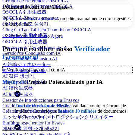
Gerador de Referências OSCOLA
Polimento com Um Clique
Générateur de Références OSCOLA
OSCOLA引用生成器
OSCOLA-Zitationsgenerator
Aplique texto revisado por IA ou edite manualmente com sugestões
OSCOLA 참조 생성기
em tempo real.
Công Cụ Tạo Tài Liệu Tham Khảo OSCOLA
OSCOLA 引用生成器
Aprimore Meu Texto Agora
OSCOLA 引用生成器
Por que escolher nosso
Verificador
Generador de Conclusiones de IA
Gerador de Conclusão com IA
Gramatical
Générateur de conclusion AI
AI結論ジェネレーター
✨
Verificador Gramatical com IA
KI Abschlussgenerator
AI 결론 생성기
Motor de
Precisão Potencializado por IA
Máy Tạo Kết Luận AI
AI 结论生成器
AI 結論生成器
Creador de Introducciones para Ensayos
Taxa de Precisão de 98,3%
: Validada contra o Corpus de
Criador de Introduções para Ensaios
Inglês de Cambridge e
mais de 10 milhões
de documentos
Créateur d'Introduction pour Essais
editados por usuários
エッセイのためのイントロダクションクリエイター
Einführungsgenerator für Essays
에세이를 위한 소개 생성기
Người Tạo Giới Thiệu cho Bài Tiết