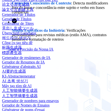
Correções Conscientes de Contexto
: Detecta modificadores
论文引言生成器
fora do lugar e concordância entre sujeito e verbo em frases
論文引言創建工具
complexas
Generador de Títulos
Gerador de Títulos
Générateur de Titres
見出し生成ツール
Modos Específicos da Indústria
: Verificações
Überschrift Generator
personalizadas para revistas médicas (estilo AMA), contratos
헤드라인 생성기
jurídicos e formatação de roteiros
Công cụ tạo tiêu đề
标题生成器
Teste a Precisão da Nossa IA
標題產生器
Generador de resúmenes de IA
Gerador de Resumos de IA
Générateur d'abstraits AI
AI要約生成器
KI-Abstractgenerator
AI 초록 생성기
Máy tạo tóm tắt AI
人工智能摘要生成器
人工智慧摘要生成器
Generador de nombres para ensayos
Gerador de Nomes de Ensaios
Générateur de noms d'essai