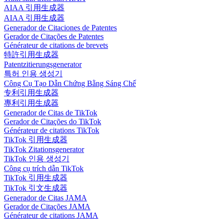
AIAA 引用生成器
AIAA 引用生成器
Generador de Citaciones de Patentes
Gerador de Citações de Patentes
Générateur de citations de brevets
特許引用生成器
Patentzitierungsgenerator
특허 인용 생성기
Công Cụ Tạo Dẫn Chứng Bằng Sáng Chế
专利引用生成器
專利引用生成器
Generador de Citas de TikTok
Gerador de Citações do TikTok
Générateur de citations TikTok
TikTok 引用生成器
TikTok Zitationsgenerator
TikTok 인용 생성기
Công cụ trích dẫn TikTok
TikTok 引用生成器
TikTok 引文生成器
Generador de Citas JAMA
Gerador de Citações JAMA
Générateur de citations JAMA