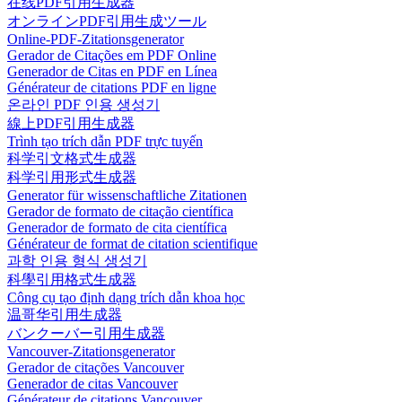
在线PDF引用生成器
オンラインPDF引用生成ツール
Online-PDF-Zitationsgenerator
Gerador de Citações em PDF Online
Generador de Citas en PDF en Línea
Générateur de citations PDF en ligne
온라인 PDF 인용 생성기
線上PDF引用生成器
Trình tạo trích dẫn PDF trực tuyến
科学引文格式生成器
科学引用形式生成器
Generator für wissenschaftliche Zitationen
Gerador de formato de citação científica
Generador de formato de cita científica
Générateur de format de citation scientifique
과학 인용 형식 생성기
科學引用格式生成器
Công cụ tạo định dạng trích dẫn khoa học
温哥华引用生成器
バンクーバー引用生成器
Vancouver-Zitationsgenerator
Gerador de citações Vancouver
Generador de citas Vancouver
Générateur de citations Vancouver