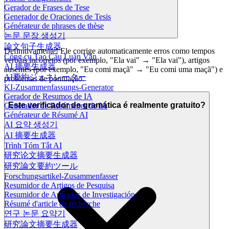
Gerador de Frases de Tese
Generador de Oraciones de Tesis
Générateur de phrases de thèse
논문 문장 생성기
論文句子生成器
Definitivamente! Ele corrige automaticamente erros como tempos
Công cụ Tạo Câu Luận Văn
verbais incorretos (por exemplo, "Ela vai" → "Ela vai"), artigos
AI 摘要生成器
ausentes (por exemplo, "Eu comi maçã" → "Eu comi uma maçã") e
AI要約ジェネレーター
problemas de pontuação.
KI-Zusammenfassungs-Generator
Gerador de Resumos de IA
Este verificador de gramática é realmente gratuito?
Generador de Resúmenes de IA
Générateur de Résumé AI
AI 요약 생성기
AI 摘要生成器
Trình Tóm Tắt AI
研究论文摘要生成器
研究論文要約ツール
Forschungsartikel-Zusammenfasser
Resumidor de Artigos de Pesquisa
Resumidor de Artículos de Investigación
Résumé d'article de recherche
연구 논문 요약기
研究論文摘要生成器