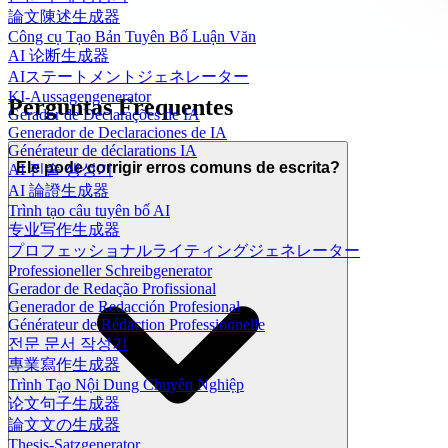
論文陳述生成器
Công cụ Tạo Bản Tuyên Bố Luận Văn
AI 论断生成器
AIステートメントジェネレーター
KI-Aussagengenerator
Perguntas Frequentes
Gerador de Declarações de IA
Generador de Declaraciones de IA
Générateur de déclarations IA
Ele pode corrigir erros comuns de escrita?
AI 진술 생성기
AI 論證生成器
Trình tạo câu tuyên bố AI
专业写作生成器
プロフェッショナルライティングジェネレーター
Professioneller Schreibgenerator
Gerador de Redação Profissional
Generador de Redacción Profesional
Générateur de Rédaction Professionnelle
전문 문서 작성기
專業寫作生成器
Trình Tạo Nội Dung Chuyên Nghiệp
论文句子生成器
論文文の生成器
Thesis-Satzgenerator