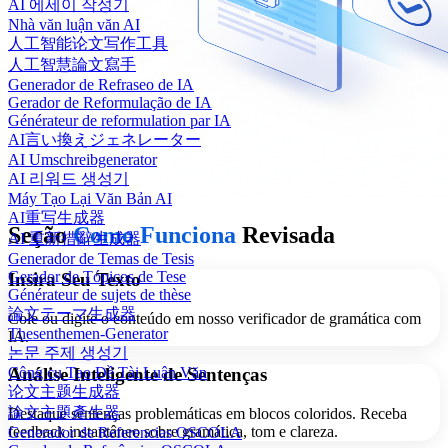
AI 에세이 작성기
Nhà văn luận văn AI
人工智能论文写作工具
人工智慧論文寫手
Generador de Refraseo de IA
Gerador de Reformulação de IA
Générateur de reformulation par IA
AI言い換えジェネレーター
AI Umschreibgenerator
AI 리워드 생성기
Máy Tạo Lại Văn Bản AI
AI重写生成器
Seção
Como Funciona
Revisada
AI 重新措辭生成器
Generador de Temas de Tesis
Gerador de Tópicos de Tese
Insira Seu Texto
Générateur de sujets de thèse
論文テーマ生成器
Cole ou digite o conteúdo em nosso verificador de gramática com
Thesenthemen-Generator
IA.
논문 주제 생성기
Công cụ Tạo Đề Tài Luận Văn
Análise Inteligente de Sentenças
论文主题生成器
論文主題產生器
Destaque sentenças problemáticas em blocos coloridos. Receba
feedback instantâneo sobre gramática, tom e clareza.
Generador de Referencias OSCOLA