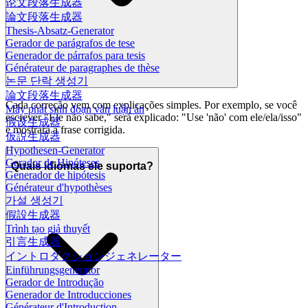
论文段落生成器
論文段落生成器
Thesis-Absatz-Generator
Gerador de parágrafos de tese
Generador de párrafos para tesis
Générateur de paragraphes de thèse
논문 단락 생성기
論文段落生成器
Cada correção vem com explicações simples. Por exemplo, se você
Máy phát sinh đoạn văn luận án
escrever "Ele não sabe," será explicado: "Use 'não' com ele/ela/isso"
假设生成器
e mostrará a frase corrigida.
仮説生成器
Hypothesen-Generator
Gerador de Hipóteses
Quais idiomas ele suporta?
Generador de hipótesis
Générateur d'hypothèses
가설 생성기
假設生成器
Trình tạo giả thuyết
引言生成器
イントロダクションジェネレーター
Einführungsgenerator
Gerador de Introdução
Generador de Introducciones
Générateur d'Introduction