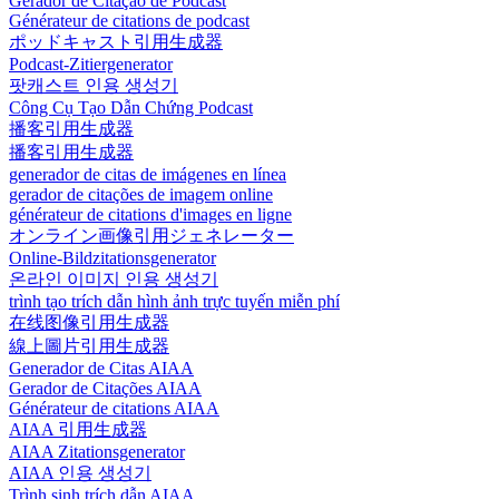
Gerador de Citação de Podcast
Générateur de citations de podcast
ポッドキャスト引用生成器
Podcast-Zitiergenerator
팟캐스트 인용 생성기
Công Cụ Tạo Dẫn Chứng Podcast
播客引用生成器
播客引用生成器
generador de citas de imágenes en línea
gerador de citações de imagem online
générateur de citations d'images en ligne
オンライン画像引用ジェネレーター
Online-Bildzitationsgenerator
온라인 이미지 인용 생성기
trình tạo trích dẫn hình ảnh trực tuyến miễn phí
在线图像引用生成器
線上圖片引用生成器
Generador de Citas AIAA
Gerador de Citações AIAA
Générateur de citations AIAA
AIAA 引用生成器
AIAA Zitationsgenerator
AIAA 인용 생성기
Trình sinh trích dẫn AIAA