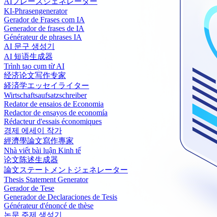
AIフレーズジェネレーター
KI-Phrasengenerator
Gerador de Frases com IA
Generador de frases de IA
Générateur de phrases IA
AI 문구 생성기
AI 短语生成器
Trình tạo cụm từ AI
经济论文写作专家
経済学エッセイライター
Wirtschaftsaufsatzschreiber
Redator de ensaios de Economia
Redactor de ensayos de economía
Rédacteur d'essais économiques
경제 에세이 작가
經濟學論文寫作專家
Nhà viết bài luận Kinh tế
论文陈述生成器
論文ステートメントジェネレーター
Thesis Statement Generator
Gerador de Tese
Generador de Declaraciones de Tesis
Générateur d'énoncé de thèse
논문 주제 생성기