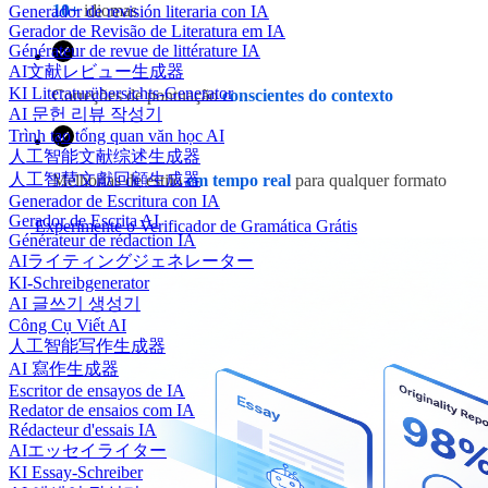
10+
idiomas
Generador de revisión literaria con IA
Gerador de Revisão de Literatura em IA
Générateur de revue de littérature IA
AI文献レビュー生成器
KI Literaturübersichts-Generator
Correções de pontuação
conscientes do contexto
AI 문헌 리뷰 작성기
Trình tạo tổng quan văn học AI
人工智能文献综述生成器
人工智慧文獻回顧生成器
Melhorias de estilo
em tempo real
para qualquer formato
Generador de Escritura con IA
Gerador de Escrita AI
Experimente o Verificador de Gramática Grátis
Générateur de rédaction IA
AIライティングジェネレーター
KI-Schreibgenerator
AI 글쓰기 생성기
Công Cụ Viết AI
人工智能写作生成器
AI 寫作生成器
Escritor de ensayos de IA
Redator de ensaios com IA
Rédacteur d'essais IA
AIエッセイライター
KI Essay-Schreiber