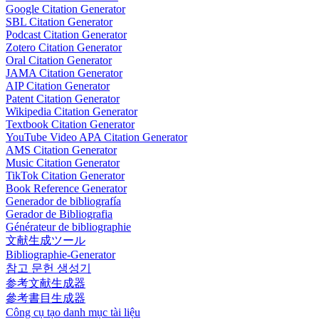
Google Citation Generator
SBL Citation Generator
Podcast Citation Generator
Zotero Citation Generator
Oral Citation Generator
JAMA Citation Generator
AIP Citation Generator
Patent Citation Generator
Wikipedia Citation Generator
Textbook Citation Generator
YouTube Video APA Citation Generator
AMS Citation Generator
Music Citation Generator
TikTok Citation Generator
Book Reference Generator
Generador de bibliografía
Gerador de Bibliografia
Générateur de bibliographie
文献生成ツール
Bibliographie-Generator
참고 문헌 생성기
参考文献生成器
參考書目生成器
Công cụ tạo danh mục tài liệu