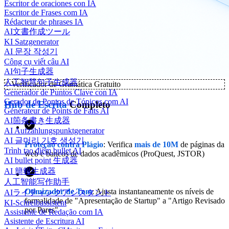
Escritor de oraciones con IA
Escritor de Frases com IA
Rédacteur de phrases IA
AI文書作成ツール
KI Satzgenerator
AI 문장 작성기
Công cụ viết câu AI
AI句子生成器
人工智慧句子生成器
✨
Verificador de Gramática Gratuito
Generador de Puntos Clave con IA
Gerador de Pontos de Tópicos com AI
Hub de Escrita
Completo
Générateur de Points de Faits AI
AI箇条書き生成器
AI Aufzählungspunktgenerator
AI 글머리 기호 생성기
Proteção contra Plágio
: Verifica
mais de 10M
de páginas da
Trình tạo điểm bullet AI
web e bancos de dados acadêmicos (ProQuest, JSTOR)
AI bullet point 生成器
AI 簡報生成器
人工智能写作助手
Otimizador de Tom
: Ajusta instantaneamente os níveis de
AIライティングアシスタント
formalidade de "Apresentação de Startup" a "Artigo Revisado
KI-Schreibassistent
por Pares"
Assistente de Redação com IA
Asistente de Escritura AI