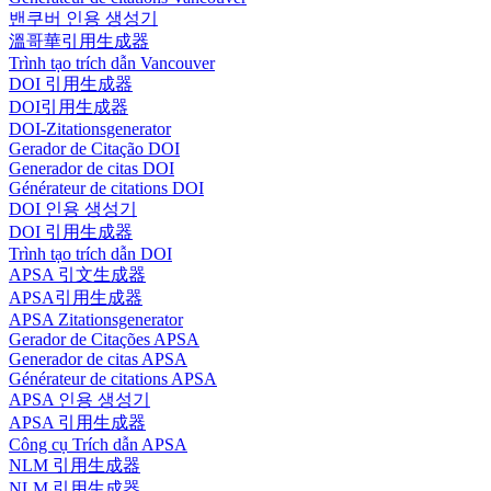
밴쿠버 인용 생성기
溫哥華引用生成器
Trình tạo trích dẫn Vancouver
DOI 引用生成器
DOI引用生成器
DOI-Zitationsgenerator
Gerador de Citação DOI
Generador de citas DOI
Générateur de citations DOI
DOI 인용 생성기
DOI 引用生成器
Trình tạo trích dẫn DOI
APSA 引文生成器
APSA引用生成器
APSA Zitationsgenerator
Gerador de Citações APSA
Generador de citas APSA
Générateur de citations APSA
APSA 인용 생성기
APSA 引用生成器
Công cụ Trích dẫn APSA
NLM 引用生成器
NLM 引用生成器