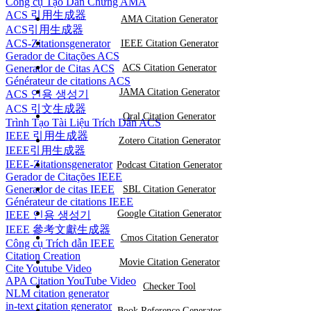
Công cụ Tạo Dẫn Chứng AMA
ACS 引用生成器
AMA Citation Generator
ACS引用生成器
ACS-Zitationsgenerator
IEEE Citation Generator
Gerador de Citações ACS
Generador de Citas ACS
ACS Citation Generator
Générateur de citations ACS
JAMA Citation Generator
ACS 인용 생성기
ACS 引文生成器
Oral Citation Generator
Trình Tạo Tài Liệu Trích Dẫn ACS
IEEE 引用生成器
Zotero Citation Generator
IEEE引用生成器
IEEE-Zitationsgenerator
Podcast Citation Generator
Gerador de Citações IEEE
Generador de citas IEEE
SBL Citation Generator
Générateur de citations IEEE
Google Citation Generator
IEEE 인용 생성기
IEEE 參考文獻生成器
Cmos Citation Generator
Công cụ Trích dẫn IEEE
Citation Creation
Movie Citation Generator
Cite Youtube Video
APA Citation YouTube Video
Checker Tool
NLM citation generator
in-text citation generator
Book Reference Generator