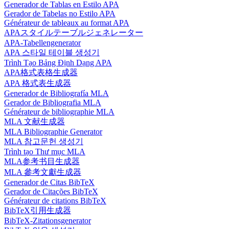
Generador de Tablas en Estilo APA
Gerador de Tabelas no Estilo APA
Générateur de tableaux au format APA
APAスタイルテーブルジェネレーター
APA-Tabellengenerator
APA 스타일 테이블 생성기
Trình Tạo Bảng Định Dạng APA
APA格式表格生成器
APA 格式表生成器
Generador de Bibliografía MLA
Gerador de Bibliografia MLA
Générateur de bibliographie MLA
MLA 文献生成器
MLA Bibliographie Generator
MLA 참고문헌 생성기
Trình tạo Thư mục MLA
MLA参考书目生成器
MLA 參考文獻生成器
Generador de Citas BibTeX
Gerador de Citações BibTeX
Générateur de citations BibTeX
BibTeX引用生成器
BibTeX-Zitationsgenerator