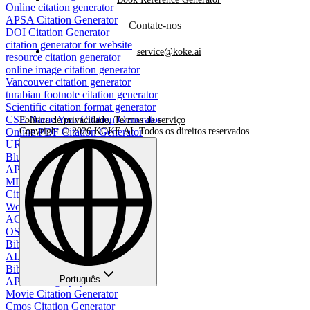
Online citation generator
APSA Citation Generator
Contate-nos
DOI Citation Generator
citation generator for website
service@koke.ai
resource citation generator
online image citation generator
Vancouver citation generator
turabian footnote citation generator
Scientific citation format generator
CSE Name Year Citation Generator
Política de privacidade
,
Termos de serviço
Online PDF Citation Generator
Copyright © 2026 KOKE AI. Todos os direitos reservados.
URL to APA Citation
Bluebook Citation Generator
APA Style Table Generator
MLA Bibliography Generator
Cite Sources Generator
Works Cited Page Generator
ACM Citation Generator
OSCOLA Citation Generator
Bibliography generator
AIAA Citation Generator
BibTeX Citation Generator
Português
APA bibliography maker
Movie Citation Generator
Cmos Citation Generator