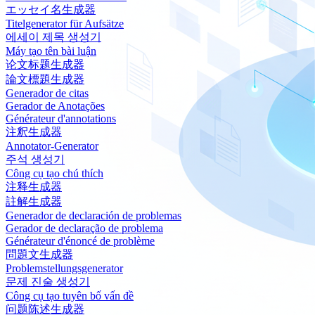
エッセイ名生成器
Titelgenerator für Aufsätze
에세이 제목 생성기
Máy tạo tên bài luận
论文标题生成器
論文標題生成器
Generador de citas
Gerador de Anotações
Générateur d'annotations
注釈生成器
Annotator-Generator
주석 생성기
Công cụ tạo chú thích
注释生成器
註解生成器
Generador de declaración de problemas
Gerador de declaração de problema
Générateur d'énoncé de problème
問題文生成器
Problemstellungsgenerator
문제 진술 생성기
Công cụ tạo tuyên bố vấn đề
问题陈述生成器