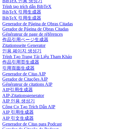
BibTeX 인용 생성기
Trình tạo trích dẫn BibTeX
BibTeX 引用生成器
BibTeX 引用生成器
Generador de Página de Obras Citadas
Gerador de Página de Obras Citadas
Générateur de page de références
作品引用ページ生成器
Zitationsseite Generator
인용 페이지 생성기
Trình Tạo Trang Tài Liệu Tham Khảo
作品引用页生成器
引用頁面生成器
Generador de Citas AIP
Gerador de Citações AIP
Générateur de citations AIP
AIP引用生成器
AIP-Zitationsgenerator
AIP 인용 생성기
Công Cụ Tạo Trích Dẫn AIP
AIP 引用生成器
AIP 引文生成器
Generador de Citas para Podcast