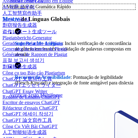
Assistant Écriture IA
Iniciar Teste Gratuito em Equipe
AI 작문 도우미
✨
Verificador de Gramática Rápido
人工智慧寫作助手
Mestre
de Línguas Globais
Trợ lý Viết AI
剽窃报告生成器
盗作レポート生成ツール
Plagiatsbericht-Generator
Suporte a 10+ Línguas
: Inclui verificação de concordância
Gerador de Relatório de Plágio
de gênero em francês e validação de palavras compostas em
Generador de Informes de Plagio
alemão
Générateur de Rapport de Plagiat
표절 보고서 생성기
剽竊報告生成器
Công cụ tạo Báo cáo Plagiarism
Recursos de Acessibilidade
: Pontuação de legibilidade
ChatGPT 文章写作工具
(Flesch-Kincaid) e integração de fonte amigável para dislexia
ChatGPTエッセイライター
ChatGPT Essay Writer
Verificar Texto Multilíngue
Redator de Ensaios ChatGPT
Escritor de ensayos ChatGPT
Rédacteur d'essais ChatGPT
ChatGPT 에세이 작성기
ChatGPT 論文寫作工具
Công Cụ Viết Bài ChatGPT
人工智能短语生成器