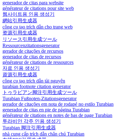
generador de citas para website
générateur de citations pour site web
웹사이트용 인용 생성기
網站引用生成器
công cụ tạo trích dẫn cho trang web
资源引用生成器
リソース引用生成ツール
Ressourcenzitationsgenerator
gerador de citações de recursos
generador de citas de recursos
générateur de citations de ressources
자료 인용 생성기
資源引用生成器
công cụ tạo trích dẫn tài nguyên
turabian footnote citation generator
トゥラビアン脚注引用生成ツール
Turabian Fußnoten-Zitationsgenerator
gerador de citações em nota de rodapé no estilo Turabian
generador de citas en pie de página Turabian
générateur de citations en notes de bas de page Turabian
투라비안 각주 인용 생성기
Turabian 脚注引用生成器
nhà cung cấp trích dẫn chân chú Turabian