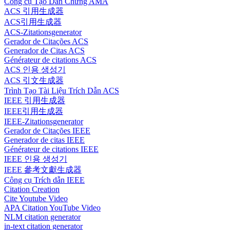
Công cụ Tạo Dẫn Chứng AMA
ACS 引用生成器
ACS引用生成器
ACS-Zitationsgenerator
Gerador de Citações ACS
Generador de Citas ACS
Générateur de citations ACS
ACS 인용 생성기
ACS 引文生成器
Trình Tạo Tài Liệu Trích Dẫn ACS
IEEE 引用生成器
IEEE引用生成器
IEEE-Zitationsgenerator
Gerador de Citações IEEE
Generador de citas IEEE
Générateur de citations IEEE
IEEE 인용 생성기
IEEE 參考文獻生成器
Công cụ Trích dẫn IEEE
Citation Creation
Cite Youtube Video
APA Citation YouTube Video
NLM citation generator
in-text citation generator