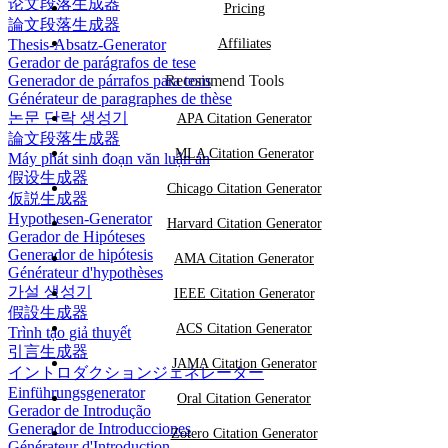
论文段落生成器
Pricing
論文段落生成器
Thesis-Absatz-Generator
Affiliates
Gerador de parágrafos de tese
Generador de párrafos para tesis
Recommend Tools
Générateur de paragraphes de thèse
논문 단락 생성기
APA Citation Generator
論文段落生成器
MLA Citation Generator
Máy phát sinh đoạn văn luận án
假设生成器
Chicago Citation Generator
仮説生成器
Hypothesen-Generator
Harvard Citation Generator
Gerador de Hipóteses
Generador de hipótesis
AMA Citation Generator
Générateur d'hypothèses
가설 생성기
IEEE Citation Generator
假設生成器
ACS Citation Generator
Trình tạo giả thuyết
引言生成器
JAMA Citation Generator
イントロダクションジェネレーター
Einführungsgenerator
Oral Citation Generator
Gerador de Introdução
Generador de Introducciones
Zotero Citation Generator
Générateur d'Introduction