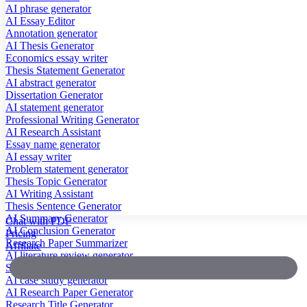
AI phrase generator
AI Essay Editor
Annotation generator
AI Thesis Generator
Economics essay writer
Thesis Statement Generator
AI abstract generator
Dissertation Generator
AI statement generator
Professional Writing Generator
AI Research Assistant
Essay name generator
AI essay writer
Problem statement generator
Thesis Topic Generator
AI Writing Assistant
Thesis Sentence Generator
AI Summary Generator
Chat with PDF
AI Conclusion Generator
Pricing
Research Paper Summarizer
Affiliate
AI literature review generator
Scientific Paper Summarizer
AI case study generator
AI Research Paper Generator
Research Title Generator