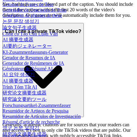
Yes, hashtags are considered part of the caption. You should include
Gerador de Frases de Tese
them if they appear within the first 20 words of the video's
Generador de Oraciones de Tesis
description. Our generator will automatically include them for you.
Générateur de phrases de thèse
논문 문장 생성기
論文句子生成器
Can I cite a private TikTok video?
Công cụ Tạo Câu Luận Văn
AI 摘要生成器
AI要約ジェネレーター
KI-Zusammenfassungs-Generator
Gerador de Resumos de IA
Generador de Resúmenes de IA
Générateur de Résumé AI
AI 요약 생성기
AI 摘要生成器
Trình Tóm Tắt AI
研究论文摘要生成器
研究論文要約ツール
Forschungsartikel-Zusammenfasser
Resumidor de Artigos de Pesquisa
Resumidor de Artículos de Investigación
Résumé d'article de recherche
Generally, academic citations are for sources that your readers can
연구 논문 요약기
also access. It's best to only cite TikTok videos that are public. Our
研究論文摘要生成器
tool is designed to work with publicly accessible TikTok links.