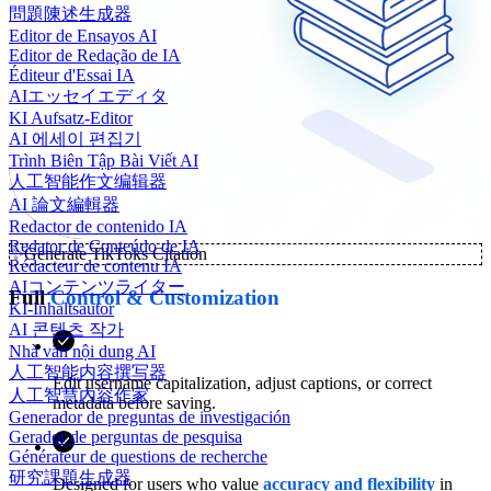
問題陳述生成器
Editor de Ensayos AI
Editor de Redação de IA
Éditeur d'Essai IA
AIエッセイエディタ
KI Aufsatz-Editor
AI 에세이 편집기
Trình Biên Tập Bài Viết AI
人工智能作文编辑器
AI 論文編輯器
Redactor de contenido IA
Redator de Conteúdo de IA
✨
Generate TikToks Citation
Rédacteur de contenu IA
AIコンテンツライター
Full
Control & Customization
KI-Inhaltsautor
AI 콘텐츠 작가
Nhà văn nội dung AI
人工智能内容撰写器
Edit username capitalization, adjust captions, or correct
人工智慧內容作家
metadata before saving.
Generador de preguntas de investigación
Gerador de perguntas de pesquisa
Générateur de questions de recherche
研究課題生成器
Designed for users who value
accuracy and flexibility
in