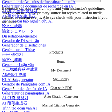
Generador de Artículos de Investigación en IA
Générateur de documents de recherche en IA
It depends on your research topic and your instructor's guidelines.
AI 연구 논문 생성기
TikTok can be a valid primary source for topics related to media,
AI 研究論文生成器
culture, or current events. Always check with your instructor if you
Trình tạo bài báo nghiên cứu AI
are unsure.
论文生成器
論文ジェネレーター
Dissertationsgenerator
Gerador de Dissertação
Generador de Disertaciones
Générateur de Thèse
Products
논문 생성기
論文生成器
Home
Generator Luận văn
人工智能段落生成器
My Document
AI段落生成器
My Library
KI-Absatzgenerator
Gerador de Parágrafos com IA
Chat with PDF
Generador de párrafos de IA
Générateur de paragraphes IA
Auto Citation Generator
AI 단락 생성기
AI 段落生成器
Manual Citation Generator
Trình tạo đoạn văn AI