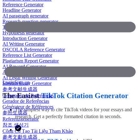
Reference Generator
Headline Generator
AI paragraph generator
Research question generator
Thesis paragraph generator
Hypothesis generator
Introduction Generator
AI Writing Generator
OSCOLA Reference Generator
Reference List Generator
Plagiarism Report Generator
AI Reword Generator
AI Bullet Point Generator
AI Legal Writing Generator
Login
Sign up
Shorten Essay Generator
参考文献生成器
The Easiest
TikTok Citation Generator
Generador de Referencias
Gerador de Referências
Générateur de Références
The simplest way to cite TikTok videos for your essays and
参照生成器
research. Get a perfectly formatted citation in seconds.
Referenzgenerator
참조 생성기
Công Cụ Tạo Tài Liệu Tham Khảo
參考文獻生成器