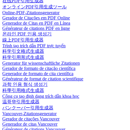
在线PDF引用生成器
オンラインPDF引用生成ツール
Online-PDF-Zitationsgenerator
Gerador de Citações em PDF Online
Generador de Citas en PDF en Línea
Générateur de citations PDF en ligne
온라인 PDF 인용 생성기
線上PDF引用生成器
Trình tạo trích dẫn PDF trực tuyến
科学引文格式生成器
科学引用形式生成器
Generator für wissenschaftliche Zitationen
Gerador de formato de citação científica
Generador de formato de cita científica
Générateur de format de citation scientifique
과학 인용 형식 생성기
科學引用格式生成器
Công cụ tạo định dạng trích dẫn khoa học
温哥华引用生成器
バンクーバー引用生成器
Vancouver-Zitationsgenerator
Gerador de citações Vancouver
Generador de citas Vancouver
Générateur de citations Vancouver