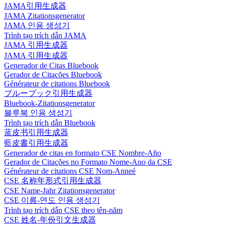
JAMA引用生成器
JAMA Zitationsgenerator
JAMA 인용 생성기
Trình tạo trích dẫn JAMA
JAMA 引用生成器
JAMA 引用生成器
Generador de Citas Bluebook
Gerador de Citações Bluebook
Générateur de citations Bluebook
ブルーブック引用生成器
Bluebook-Zitationsgenerator
블루북 인용 생성기
Trình tạo trích dẫn Bluebook
蓝皮书引用生成器
藍皮書引用生成器
Generador de citas en formato CSE Nombre-Año
Gerador de Citações no Formato Nome-Ano da CSE
Générateur de citations CSE Nom-Anneé
CSE 名称年形式引用生成器
CSE Name-Jahr Zitationsgenerator
CSE 이름-연도 인용 생성기
Trình tạo trích dẫn CSE theo tên-năm
CSE 姓名-年份引文生成器