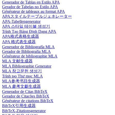
Generador de Tablas en Estilo APA
Gerador de Tabelas no Estilo APA
Générateur de tableaux au format APA
APAスタイルテーブルジェネレーター
APA-Tabellengenerator
APA 스타일 테이블 생성기
Trình Tạo Bảng Định Dạng APA
APA格式表格生成器
APA 格式表生成器
Generador de Bibliografía MLA
Gerador de Bibliografia MLA
Générateur de bibliographie MLA
MLA 文献生成器
MLA Bibliographie Generator
MLA 참고문헌 생성기
Trình tạo Thư mục MLA
MLA参考书目生成器
MLA 參考文獻生成器
Generador de Citas BibTeX
Gerador de Citações BibTeX
Générateur de citations BibTeX
BibTeX引用生成器
BibTeX-Zitationsgenerator