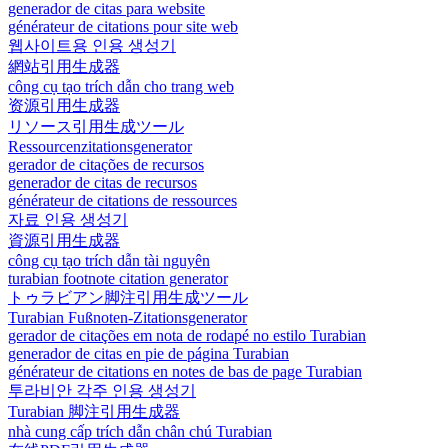
generador de citas para website
générateur de citations pour site web
웹사이트용 인용 생성기
網站引用生成器
công cụ tạo trích dẫn cho trang web
资源引用生成器
リソース引用生成ツール
Ressourcenzitationsgenerator
gerador de citações de recursos
generador de citas de recursos
générateur de citations de ressources
자료 인용 생성기
資源引用生成器
công cụ tạo trích dẫn tài nguyên
turabian footnote citation generator
トゥラビアン脚注引用生成ツール
Turabian Fußnoten-Zitationsgenerator
gerador de citações em nota de rodapé no estilo Turabian
generador de citas en pie de página Turabian
générateur de citations en notes de bas de page Turabian
투라비안 각주 인용 생성기
Turabian 脚注引用生成器
nhà cung cấp trích dẫn chân chú Turabian