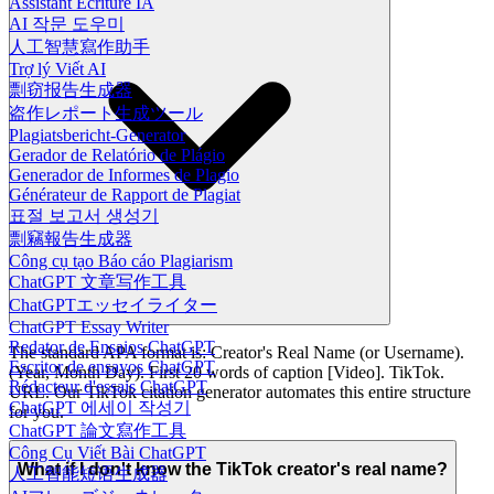
Assistant Écriture IA
AI 작문 도우미
人工智慧寫作助手
Trợ lý Viết AI
剽窃报告生成器
盗作レポート生成ツール
Plagiatsbericht-Generator
Gerador de Relatório de Plágio
Generador de Informes de Plagio
Générateur de Rapport de Plagiat
표절 보고서 생성기
剽竊報告生成器
Công cụ tạo Báo cáo Plagiarism
ChatGPT 文章写作工具
ChatGPTエッセイライター
ChatGPT Essay Writer
Redator de Ensaios ChatGPT
The standard APA format is: Creator's Real Name (or Username).
Escritor de ensayos ChatGPT
(Year, Month Day). First 20 words of caption [Video]. TikTok.
Rédacteur d'essais ChatGPT
URL. Our TikTok citation generator automates this entire structure
ChatGPT 에세이 작성기
for you.
ChatGPT 論文寫作工具
Công Cụ Viết Bài ChatGPT
What if I don't know the TikTok creator's real name?
人工智能短语生成器