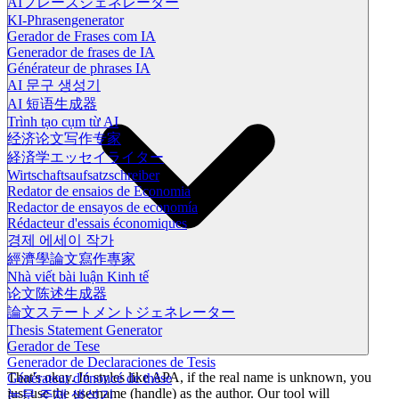
AIフレーズジェネレーター
KI-Phrasengenerator
Gerador de Frases com IA
Generador de frases de IA
Générateur de phrases IA
AI 문구 생성기
AI 短语生成器
Trình tạo cụm từ AI
经济论文写作专家
経済学エッセイライター
Wirtschaftsaufsatzschreiber
Redator de ensaios de Economia
Redactor de ensayos de economía
Rédacteur d'essais économiques
경제 에세이 작가
經濟學論文寫作專家
Nhà viết bài luận Kinh tế
论文陈述生成器
論文ステートメントジェネレーター
Thesis Statement Generator
Gerador de Tese
Generador de Declaraciones de Tesis
That's okay. In styles like APA, if the real name is unknown, you
Générateur d'énoncé de thèse
just use the username (handle) as the author. Our tool will
논문 주제 생성기