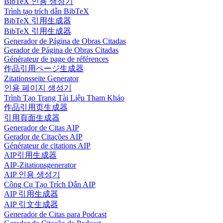
BibTeX 인용 생성기
Trình tạo trích dẫn BibTeX
BibTeX 引用生成器
BibTeX 引用生成器
Generador de Página de Obras Citadas
Gerador de Página de Obras Citadas
Générateur de page de références
作品引用ページ生成器
Zitationsseite Generator
인용 페이지 생성기
Trình Tạo Trang Tài Liệu Tham Khảo
作品引用页生成器
引用頁面生成器
Generador de Citas AIP
Gerador de Citações AIP
Générateur de citations AIP
AIP引用生成器
AIP-Zitationsgenerator
AIP 인용 생성기
Công Cụ Tạo Trích Dẫn AIP
AIP 引用生成器
AIP 引文生成器
Generador de Citas para Podcast