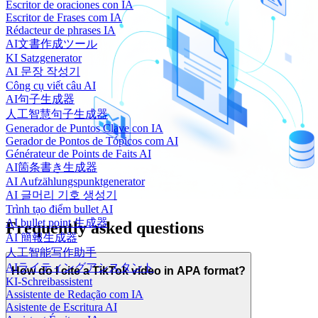
Escritor de oraciones con IA
Escritor de Frases com IA
Rédacteur de phrases IA
AI文書作成ツール
KI Satzgenerator
AI 문장 작성기
Công cụ viết câu AI
AI句子生成器
人工智慧句子生成器
Generador de Puntos Clave con IA
Gerador de Pontos de Tópicos com AI
Générateur de Points de Faits AI
AI箇条書き生成器
AI Aufzählungspunktgenerator
AI 글머리 기호 생성기
Trình tạo điểm bullet AI
AI bullet point 生成器
Frequently asked questions
AI 簡報生成器
人工智能写作助手
AIライティングアシスタント
How do I cite a TikTok video in APA format?
KI-Schreibassistent
Assistente de Redação com IA
Asistente de Escritura AI