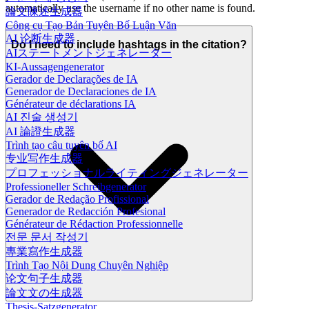
automatically use the username if no other name is found.
論文陳述生成器
Công cụ Tạo Bản Tuyên Bố Luận Văn
AI 论断生成器
Do I need to include hashtags in the citation?
AIステートメントジェネレーター
KI-Aussagengenerator
Gerador de Declarações de IA
Generador de Declaraciones de IA
Générateur de déclarations IA
AI 진술 생성기
AI 論證生成器
Trình tạo câu tuyên bố AI
专业写作生成器
プロフェッショナルライティングジェネレーター
Professioneller Schreibgenerator
Gerador de Redação Profissional
Generador de Redacción Profesional
Générateur de Rédaction Professionnelle
전문 문서 작성기
專業寫作生成器
Trình Tạo Nội Dung Chuyên Nghiệp
论文句子生成器
論文文の生成器
Thesis-Satzgenerator