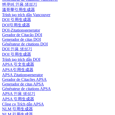
밴쿠버 인용 생성기
溫哥華引用生成器
Trình tạo trích dẫn Vancouver
DOI 引用生成器
DOI引用生成器
DOI-Zitationsgenerator
Gerador de Citação DOI
Generador de citas DOI
Générateur de citations DOI
DOI 인용 생성기
DOI 引用生成器
Trình tạo trích dẫn DOI
APSA 引文生成器
APSA引用生成器
APSA Zitationsgenerator
Gerador de Citações APSA
Generador de citas APSA
Générateur de citations APSA
APSA 인용 생성기
APSA 引用生成器
Công cụ Trích dẫn APSA
NLM 引用生成器
NLM 引用生成器