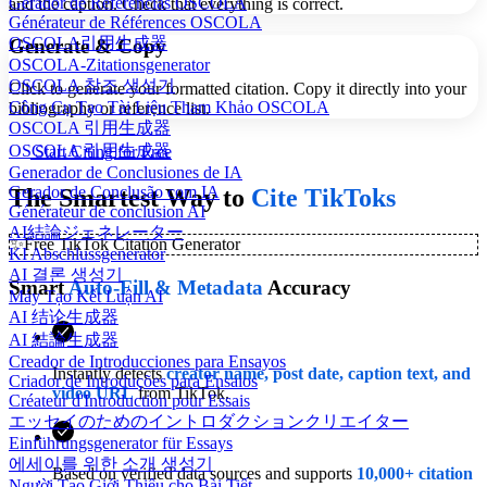
Gerador de Referências OSCOLA
and the caption. Check that everything is correct.
Générateur de Références OSCOLA
OSCOLA引用生成器
Generate & Copy
OSCOLA-Zitationsgenerator
OSCOLA 참조 생성기
Click to generate your formatted citation. Copy it directly into your
Công Cụ Tạo Tài Liệu Tham Khảo OSCOLA
bibliography or reference list.
OSCOLA 引用生成器
OSCOLA 引用生成器
Start Citing for Free
Generador de Conclusiones de IA
Gerador de Conclusão com IA
The Smartest Way to
Cite TikToks
Générateur de conclusion AI
AI結論ジェネレーター
✨
Free TikTok Citation Generator
KI Abschlussgenerator
AI 결론 생성기
Smart
Auto-Fill & Metadata
Accuracy
Máy Tạo Kết Luận AI
AI 结论生成器
AI 結論生成器
Creador de Introducciones para Ensayos
Instantly detects
creator name, post date, caption text, and
Criador de Introduções para Ensaios
video URL
from TikTok.
Créateur d'Introduction pour Essais
エッセイのためのイントロダクションクリエイター
Einführungsgenerator für Essays
에세이를 위한 소개 생성기
Based on verified data sources and supports
10,000+ citation
Người Tạo Giới Thiệu cho Bài Tiết