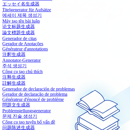
エッセイ名生成器
Titelgenerator für Aufsätze
에세이 제목 생성기
Máy tạo tên bài luận
论文标题生成器
論文標題生成器
Generador de citas
Gerador de Anotações
Générateur d'annotations
注釈生成器
Annotator-Generator
주석 생성기
Công cụ tạo chú thích
注释生成器
註解生成器
Generador de declaración de problemas
Gerador de declaração de problema
Générateur d'énoncé de problème
問題文生成器
Problemstellungsgenerator
문제 진술 생성기
Công cụ tạo tuyên bố vấn đề
问题陈述生成器