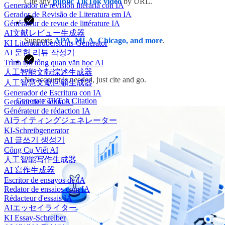
Cite any
public TikTok video
by URL.
Generador de revisión literaria con IA
Gerador de Revisão de Literatura em IA
Générateur de revue de littérature IA
AI文献レビュー生成器
Supports
APA, MLA, Chicago, and more
.
KI Literaturübersichts-Generator
AI 문헌 리뷰 작성기
Trình tạo tổng quan văn học AI
人工智能文献综述生成器
No account is needed, just cite and go.
人工智慧文獻回顧生成器
Generador de Escritura con IA
Generate TikTok Citation
Gerador de Escrita AI
Générateur de rédaction IA
AIライティングジェネレーター
KI-Schreibgenerator
AI 글쓰기 생성기
Công Cụ Viết AI
人工智能写作生成器
AI 寫作生成器
Escritor de ensayos de IA
Redator de ensaios com IA
Rédacteur d'essais IA
AIエッセイライター
KI Essay-Schreiber