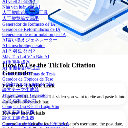
AI 에세이 작성기
Nhà văn luận văn AI
人工智能论文写作工具
人工智慧論文寫手
Generador de Refraseo de IA
Gerador de Reformulação de IA
Générateur de reformulation par IA
AI言い換えジェネレーター
AI Umschreibgenerator
AI 리워드 생성기
Máy Tạo Lại Văn Bản AI
AI重写生成器
How to Use the TikTok Citation
AI 重新措辭生成器
Generator
Generador de Temas de Tesis
Gerador de Tópicos de Tese
Générateur de sujets de thèse
Paste the TikTok Link
論文テーマ生成器
Thesenthemen-Generator
Copy the URL of the TikTok video you want to cite and paste it into
논문 주제 생성기
our generator's search bar.
Công cụ Tạo Đề Tài Luận Văn
论文主题生成器
Review the Details
論文主題產生器
Generador de Referencias OSCOLA
Our tool automatically fetches the creator's username, the post date,