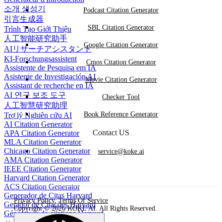
소개 생성기
Podcast Citation Generator
引言生成器
SBL Citation Generator
Trình Tạo Giới Thiệu
人工智能研究助手
Google Citation Generator
AIリサーチアシスタント
KI-Forschungsassistent
Cmos Citation Generator
Assistente de Pesquisa em IA
Asistente de Investigación AI
Movie Citation Generator
Assistant de recherche en IA
AI 연구 보조 도구
Checker Tool
人工智慧研究助理
Book Reference Generator
Trợ lý Nghiên cứu AI
AI Citation Generator
Contact US
APA Citation Generator
MLA Citation Generator
Chicago Citation Generator
service@koke.ai
AMA Citation Generator
IEEE Citation Generator
Harvard Citation Generator
ACS Citation Generator
Generador de Citas Harvard
Privacy Policy
,
Terms Of Service
Gerador de Citações Harvard
Copyright © 2026 KOKE AI. All Rights Reserved.
Générateur de citations Harvard