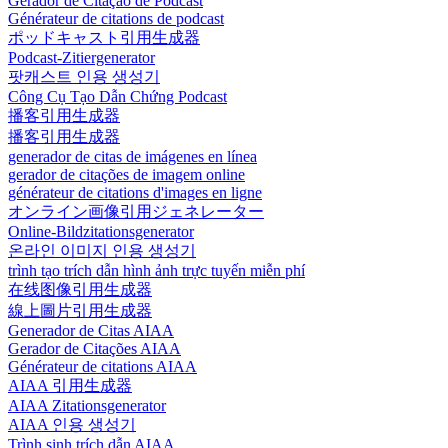
Gerador de Citação de Podcast
Générateur de citations de podcast
ポッドキャスト引用生成器
Podcast-Zitiergenerator
팟캐스트 인용 생성기
Công Cụ Tạo Dẫn Chứng Podcast
播客引用生成器
播客引用生成器
generador de citas de imágenes en línea
gerador de citações de imagem online
générateur de citations d'images en ligne
オンライン画像引用ジェネレーター
Online-Bildzitationsgenerator
온라인 이미지 인용 생성기
trình tạo trích dẫn hình ảnh trực tuyến miễn phí
在线图像引用生成器
線上圖片引用生成器
Generador de Citas AIAA
Gerador de Citações AIAA
Générateur de citations AIAA
AIAA 引用生成器
AIAA Zitationsgenerator
AIAA 인용 생성기
Trình sinh trích dẫn AIAA