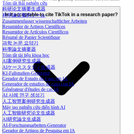
Tóm tắt Bài nghiên cứu
科研论文摘要生成器
Is it acceptable to cite TikTok in a research paper?
科学論文要約ツール
Zusammenfasser wissenschaftlicher Arbeiten
Resumidor de Artigos Científicos
Resumidor de Artículos Científicos
Résumé de Papier Scientifique
과학 논문 요약기
科學論文摘要器
Tóm tắt tài liệu khoa học
AI案例研究生成器
AIケーススタディ生成器
KI-Fallstudien-Generator
Gerador de Estudo de Caso em IA
Generador de estudios de caso con IA
Générateur d'études de cas IA
AI 사례 연구 생성기
人工智慧案例研究生成器
Máy tạo nghiên cứu điển hình AI
人工智能研究论文生成器
AI研究論文生成器
AI-Forschungsarbeiten-Generator
Gerador de Artigos de Pesquisa em IA