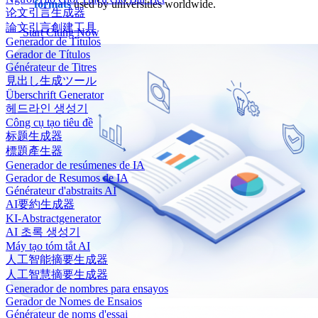
formats
used by universities worldwide.
论文引言生成器
論文引言創建工具
Start Citing Now
Generador de Títulos
Gerador de Títulos
Générateur de Titres
見出し生成ツール
Überschrift Generator
헤드라인 생성기
Công cụ tạo tiêu đề
标题生成器
標題產生器
Generador de resúmenes de IA
Gerador de Resumos de IA
Générateur d'abstraits AI
AI要約生成器
KI-Abstractgenerator
AI 초록 생성기
Máy tạo tóm tắt AI
人工智能摘要生成器
人工智慧摘要生成器
Generador de nombres para ensayos
Gerador de Nomes de Ensaios
Générateur de noms d'essai