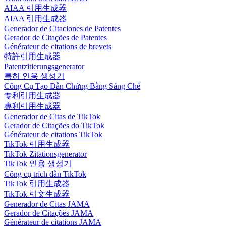
AIAA 引用生成器
AIAA 引用生成器
Generador de Citaciones de Patentes
Gerador de Citações de Patentes
Générateur de citations de brevets
特許引用生成器
Patentzitierungsgenerator
특허 인용 생성기
Công Cụ Tạo Dẫn Chứng Bằng Sáng Chế
专利引用生成器
專利引用生成器
Generador de Citas de TikTok
Gerador de Citações do TikTok
Générateur de citations TikTok
TikTok 引用生成器
TikTok Zitationsgenerator
TikTok 인용 생성기
Công cụ trích dẫn TikTok
TikTok 引用生成器
TikTok 引文生成器
Generador de Citas JAMA
Gerador de Citações JAMA
Générateur de citations JAMA