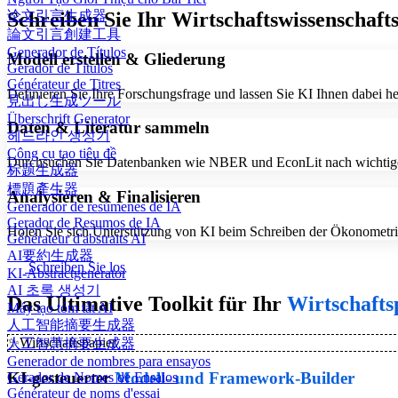
论文引言生成器
Schreiben Sie Ihr Wirtschaftswissenschafts
論文引言創建工具
Generador de Títulos
Modell erstellen & Gliederung
Gerador de Títulos
Générateur de Titres
Definieren Sie Ihre Forschungsfrage und lassen Sie KI Ihnen dabei hel
見出し生成ツール
Überschrift Generator
Daten & Literatur sammeln
헤드라인 생성기
Công cụ tạo tiêu đề
Durchsuchen Sie Datenbanken wie NBER und EconLit nach wichtigen S
标题生成器
標題產生器
Analysieren & Finalisieren
Generador de resúmenes de IA
Gerador de Resumos de IA
Holen Sie sich Unterstützung von KI beim Schreiben der Ökonometrie- 
Générateur d'abstraits AI
AI要約生成器
Schreiben Sie los
KI-Abstractgenerator
AI 초록 생성기
Das Ultimative Toolkit für Ihr
Wirtschafts
Máy tạo tóm tắt AI
人工智能摘要生成器
✨
Wirtschaftspapier
人工智慧摘要生成器
Generador de nombres para ensayos
KI-gesteuerter
Modell- und Framework-Builder
Gerador de Nomes de Ensaios
Générateur de noms d'essai