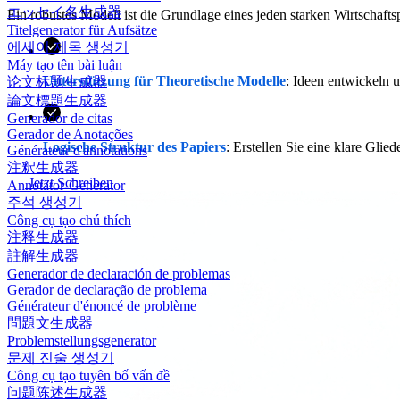
エッセイ名生成器
Ein robustes Modell ist die Grundlage eines jeden starken Wirtschaftsp
Titelgenerator für Aufsätze
에세이 제목 생성기
Máy tạo tên bài luận
Unterstützung für Theoretische Modelle
: Ideen entwickeln u
论文标题生成器
論文標題生成器
Generador de citas
Gerador de Anotações
Logische Struktur des Papiers
: Erstellen Sie eine klare Glie
Générateur d'annotations
注釈生成器
Jetzt Schreiben
Annotator-Generator
주석 생성기
Công cụ tạo chú thích
注释生成器
註解生成器
Generador de declaración de problemas
Gerador de declaração de problema
Générateur d'énoncé de problème
問題文生成器
Problemstellungsgenerator
문제 진술 생성기
Công cụ tạo tuyên bố vấn đề
问题陈述生成器