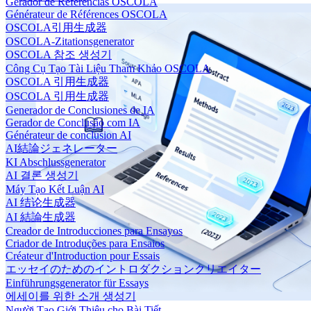
Gerador de Referências OSCOLA
Générateur de Références OSCOLA
OSCOLA引用生成器
OSCOLA-Zitationsgenerator
OSCOLA 참조 생성기
Công Cụ Tạo Tài Liệu Tham Khảo OSCOLA
OSCOLA 引用生成器
OSCOLA 引用生成器
Generador de Conclusiones de IA
Gerador de Conclusão com IA
Générateur de conclusion AI
AI結論ジェネレーター
KI Abschlussgenerator
AI 결론 생성기
Máy Tạo Kết Luận AI
AI 结论生成器
AI 結論生成器
Creador de Introducciones para Ensayos
Criador de Introduções para Ensaios
Créateur d'Introduction pour Essais
エッセイのためのイントロダクションクリエイター
Einführungsgenerator für Essays
에세이를 위한 소개 생성기
Người Tạo Giới Thiệu cho Bài Tiết