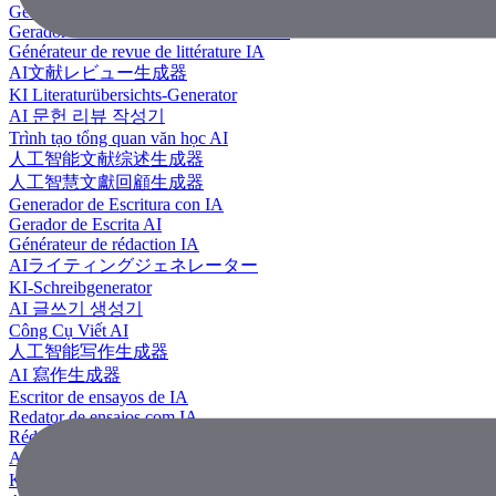
Generador de revisión literaria con IA
Gerador de Revisão de Literatura em IA
Générateur de revue de littérature IA
AI文献レビュー生成器
KI Literaturübersichts-Generator
AI 문헌 리뷰 작성기
Trình tạo tổng quan văn học AI
人工智能文献综述生成器
人工智慧文獻回顧生成器
Generador de Escritura con IA
Gerador de Escrita AI
Générateur de rédaction IA
AIライティングジェネレーター
KI-Schreibgenerator
AI 글쓰기 생성기
Công Cụ Viết AI
人工智能写作生成器
AI 寫作生成器
Escritor de ensayos de IA
Redator de ensaios com IA
Rédacteur d'essais IA
AIエッセイライター
KI Essay-Schreiber