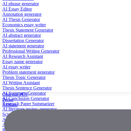
AI phrase generator
AI Essay Editor
Annotation generator
AI Thesis Generator
Economics essay writer
Thesis Statement Generator
AI abstract generator
Dissertation Generator
AI statement generator
Professional Writing Generator
AI Research Assistant
Essay name generator
AI essay writer
Problem statement generator
Thesis Topic Generator
AI Writing Assistant
Thesis Sentence Generator
AI Summary Generator
Chat mit PDF
AI Conclusion Generator
Preise
Research Paper Summarizer
Affiliate
AI literature review generator
Scientific Paper Summarizer
AI case study generator
AI Research Paper Generator
Research Title Generator