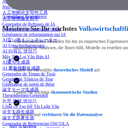
AI 에세이 작성기
Nhà văn luận văn AI
人工智能论文写作工具
Anmeldung
Registrieren
人工智慧論文寫手
Generador de Refraseo de IA
Meistern Sie Ihr nächstes
Volkswirtschaftl
Gerador de Reformulação de IA
Générateur de reformulation par IA
AI言い換えジェネレーター
Von theoretischen Modellen bis hin zu empirischen Ergebnissen,
AI Umschreibgenerator
ökonomische Analysen, die Ihnen hilft, Modelle zu erstellen und
AI 리워드 생성기
Máy Tạo Lại Văn Bản AI
AI重写生成器
AI 重新措辭生成器
Bauen Sie ein solides
theoretisches Modell
auf
Generador de Temas de Tesis
Gerador de Tópicos de Tese
Générateur de sujets de thèse
論文テーマ生成器
Finden Sie wichtige
ökonometrische Studien
Thesenthemen-Generator
논문 주제 생성기
Công cụ Tạo Đề Tài Luận Văn
论文主题生成器
Entwerfen und
verfeinern Sie die Datenanalyse
論文主題產生器
Generador de Referencias OSCOLA
Jetzt Schreiben