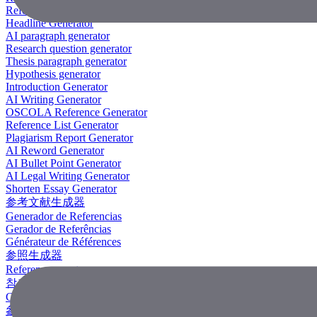
Reference Generator
Headline Generator
AI paragraph generator
Research question generator
Thesis paragraph generator
Hypothesis generator
Introduction Generator
AI Writing Generator
OSCOLA Reference Generator
Reference List Generator
Plagiarism Report Generator
AI Reword Generator
AI Bullet Point Generator
AI Legal Writing Generator
Shorten Essay Generator
参考文献生成器
Generador de Referencias
Gerador de Referências
Générateur de Références
参照生成器
Referenzgenerator
참조 생성기
Công Cụ Tạo Tài Liệu Tham Khảo
參考文獻生成器