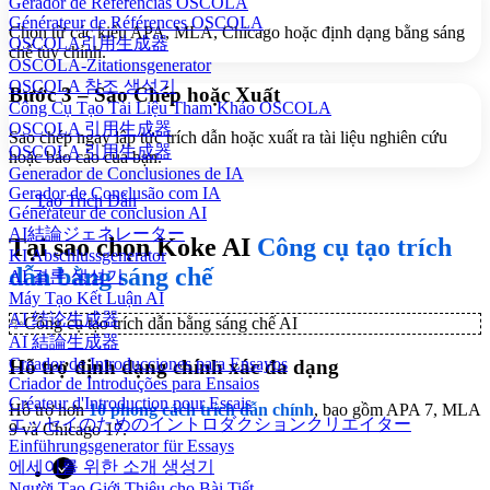
Gerador de Referências OSCOLA
Générateur de Références OSCOLA
Chọn từ các kiểu APA, MLA, Chicago hoặc định dạng bằng sáng
OSCOLA引用生成器
chế tùy chỉnh.
OSCOLA-Zitationsgenerator
OSCOLA 참조 생성기
Bước 3 – Sao Chép hoặc Xuất
Công Cụ Tạo Tài Liệu Tham Khảo OSCOLA
OSCOLA 引用生成器
Sao chép ngay lập tức trích dẫn hoặc xuất ra tài liệu nghiên cứu
OSCOLA 引用生成器
hoặc báo cáo của bạn.
Generador de Conclusiones de IA
Gerador de Conclusão com IA
Tạo Trích Dẫn
Générateur de conclusion AI
AI結論ジェネレーター
Tại sao chọn Koke AI
Công cụ tạo trích
KI Abschlussgenerator
dẫn bằng sáng chế
AI 결론 생성기
Máy Tạo Kết Luận AI
AI 结论生成器
✨
Công cụ tạo trích dẫn bằng sáng chế AI
AI 結論生成器
Creador de Introducciones para Ensayos
Hỗ trợ định dạng chính xác đa dạng
Criador de Introduções para Ensaios
Créateur d'Introduction pour Essais
Hỗ trợ hơn
10 phong cách trích dẫn chính
, bao gồm APA 7, MLA
エッセイのためのイントロダクションクリエイター
9 và Chicago 17.
Einführungsgenerator für Essays
에세이를 위한 소개 생성기
Người Tạo Giới Thiệu cho Bài Tiết