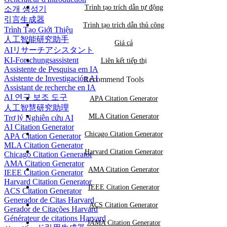
Trình tạo trích dẫn tự động
소개 생성기
引言生成器
Trình tạo trích dẫn thủ công
Trình Tạo Giới Thiệu
人工智能研究助手
Giá cả
AIリサーチアシスタント
KI-Forschungsassistent
Liên kết tiếp thị
Assistente de Pesquisa em IA
Asistente de Investigación AI
Recommend Tools
Assistant de recherche en IA
AI 연구 보조 도구
APA Citation Generator
人工智慧研究助理
MLA Citation Generator
Trợ lý Nghiên cứu AI
AI Citation Generator
Chicago Citation Generator
APA Citation Generator
MLA Citation Generator
Harvard Citation Generator
Chicago Citation Generator
AMA Citation Generator
AMA Citation Generator
IEEE Citation Generator
Harvard Citation Generator
IEEE Citation Generator
ACS Citation Generator
Generador de Citas Harvard
ACS Citation Generator
Gerador de Citações Harvard
Générateur de citations Harvard
JAMA Citation Generator