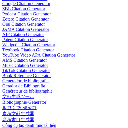
Google Citation Generator
SBL Citation Generator
Podcast Citation Generator
Zotero Citation Generator
Oral Citation Generator
JAMA Citation Generator
AIP Citation Generator
Patent Citation Generator
Wikipedia Citation Generator
Textbook Citation Generator
YouTube Video APA Citation Generator
AMS Citation Generator
Music Citation Generator
TikTok Citation Generator
Book Reference Generator
Generador de bibliografía
Gerador de Bibliografia
Générateur de bibliographie
文献生成ツール
Bibliographie-Generator
참고 문헌 생성기
参考文献生成器
參考書目生成器
Công cụ tạo danh mục tài liệu