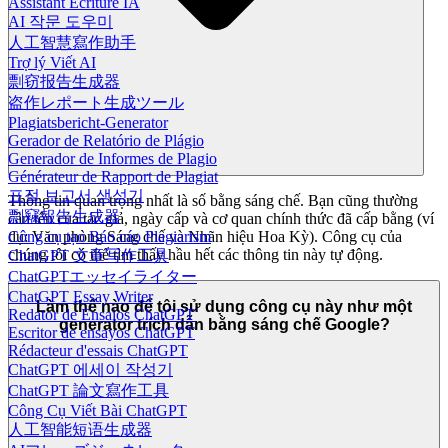
Assistant Écriture IA
AI 작문 도우미
人工智慧寫作助手
Trợ lý Viết AI
剽窃报告生成器
盗作レポート生成ツール
Plagiatsbericht-Generator
Gerador de Relatório de Plágio
Generador de Informes de Plagio
Générateur de Rapport de Plagiat
표절 보고서 생성기
Thông tin quan trọng nhất là số bằng sáng chế. Bạn cũng thường
剽竊報告生成器
cần tên của tác giả, ngày cấp và cơ quan chính thức đã cấp bằng (ví
dụ: Văn phòng Sáng chế và Nhãn hiệu Hoa Kỳ). Công cụ của
Công cụ tạo Báo cáo Plagiarism
chúng tôi có thể tìm thấy hầu hết các thông tin này tự động.
ChatGPT 文章写作工具
ChatGPTエッセイライター
ChatGPT Essay Writer
Làm thế nào để tôi sử dụng công cụ này như một
Redator de Ensaios ChatGPT
generator trích dẫn bằng sáng chế Google?
Escritor de ensayos ChatGPT
Rédacteur d'essais ChatGPT
ChatGPT 에세이 작성기
ChatGPT 論文寫作工具
Công Cụ Viết Bài ChatGPT
人工智能短语生成器