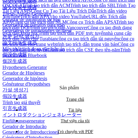
论文段落生成器
OSCOLA
Trình tạo trích dẫn ACM
Trình tạo trích dẫn SBL
Trình Tạo
論文段落生成器
Tài Liệu AMS
Công Cụ Tạo Tài Liệu Trích Dẫn
Trích dẫn video
Thesis-Absatz-Generator
YouTube
Trích dẫn APA cho video YouTube
URL đến Trích dẫn
Gerador de parágrafos de tese
APA
Công cụ tạo trích dẫn NLM
Công cụ Trích dẫn APSA
Trình tạo
Generador de párrafos para tesis
trích dẫn DOI
Trình tạo trích dẫn Vancouver
Công cụ tạo định dạng
Générateur de paragraphes de thèse
trích dẫn khoa học
Trình tạo trích dẫn PDF trực tuyến
nhà cung cấp
논문 단락 생성기
trích dẫn chân chú Turabian
công cụ tạo trích dẫn tài nguyên
công cụ
論文段落生成器
tạo trích dẫn cho trang web
trình tạo trích dẫn trong văn bản
Công cụ
Máy phát sinh đoạn văn luận án
tạo trích dẫn trực tuyến
Trình tạo trích dẫn CSE theo tên-năm
Trình
假设生成器
tạo trích dẫn Bluebook
仮説生成器
Hypothesen-Generator
Gerador de Hipóteses
Generador de hipótesis
Générateur d'hypothèses
Sản phẩm
가설 생성기
假設生成器
Trang chủ
Trình tạo giả thuyết
引言生成器
Tài liệu
イントロダクションジェネレーター
Einführungsgenerator
Thư viện của tôi
Gerador de Introdução
Generador de Introducciones
Trò chuyện với PDF
Générateur d'Introduction