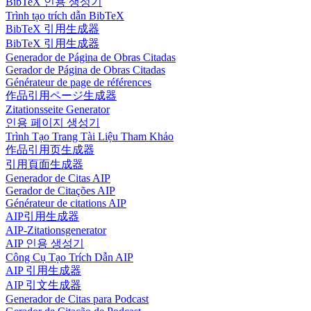
BibTeX 인용 생성기
Trình tạo trích dẫn BibTeX
BibTeX 引用生成器
BibTeX 引用生成器
Generador de Página de Obras Citadas
Gerador de Página de Obras Citadas
Générateur de page de références
作品引用ページ生成器
Zitationsseite Generator
인용 페이지 생성기
Trình Tạo Trang Tài Liệu Tham Khảo
作品引用页生成器
引用頁面生成器
Generador de Citas AIP
Gerador de Citações AIP
Générateur de citations AIP
AIP引用生成器
AIP-Zitationsgenerator
AIP 인용 생성기
Công Cụ Tạo Trích Dẫn AIP
AIP 引用生成器
AIP 引文生成器
Generador de Citas para Podcast