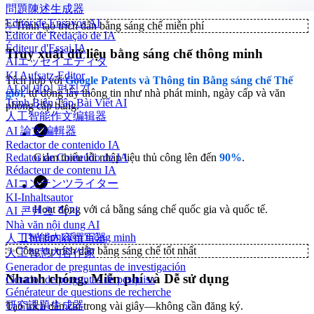
問題陳述生成器
Editor de Ensayos AI
✨
Trình tạo trích dẫn bằng sáng chế miễn phí
Editor de Redação de IA
Éditeur d'Essai IA
Truy xuất dữ liệu bằng sáng chế thông minh
AIエッセイエディタ
KI Aufsatz-Editor
Tích hợp với
Google Patents và Thông tin Bằng sáng chế Thế
AI 에세이 편집기
giới
, tự động lấy thông tin như nhà phát minh, ngày cấp và văn
Trình Biên Tập Bài Viết AI
phòng cấp bằng.
人工智能作文编辑器
AI 論文編輯器
Redactor de contenido IA
Redator de Conteúdo de IA
Giảm thiểu lỗi nhập liệu thủ công lên đến
90%
.
Rédacteur de contenu IA
AIコンテンツライター
KI-Inhaltsautor
Hoạt động với cả bằng sáng chế quốc gia và quốc tế.
AI 콘텐츠 작가
Nhà văn nội dung AI
Thử tìm kiếm thông minh
人工智能内容撰写器
✨
Công cụ trích dẫn bằng sáng chế tốt nhất
人工智慧內容作家
Generador de preguntas de investigación
Nhanh chóng, Miễn phí và Dễ sử dụng
Gerador de perguntas de pesquisa
Générateur de questions de recherche
研究課題生成器
Tạo trích dẫn chỉ trong vài giây—không cần đăng ký.