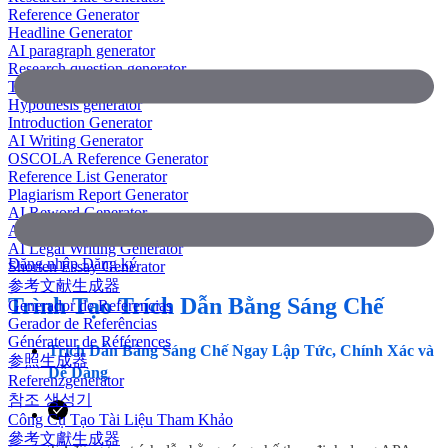
Reference Generator
Headline Generator
AI paragraph generator
Research question generator
Thesis paragraph generator
Hypothesis generator
Introduction Generator
AI Writing Generator
OSCOLA Reference Generator
Reference List Generator
Plagiarism Report Generator
AI Reword Generator
AI Bullet Point Generator
AI Legal Writing Generator
Đăng nhập
Đăng ký
Shorten Essay Generator
参考文献生成器
Trình Tạo Trích Dẫn Bằng Sáng Chế
Generador de Referencias
Gerador de Referências
Générateur de Références
Trích Dẫn Bằng Sáng Chế Ngay Lập Tức, Chính Xác và
参照生成器
Dễ Dàng
Referenzgenerator
참조 생성기
Công Cụ Tạo Tài Liệu Tham Khảo
參考文獻生成器