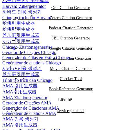
ハーバード引用生成器
Harvard-Zitiergenerator
Oral Citation Generator
하버드 인용 생성기
Công cụ trích dẫn Harvard
Zotero Citation Generator
哈佛引用生成器
Podcast Citation Generator
哈佛引用生成器
芝加哥引用生成器
SBL Citation Generator
シカゴ引用生成器
Chicago-Zitationsgenerator
Google Citation Generator
Gerador de Citações Chicago
Generador de Citas en Estilo Chicago
Cmos Citation Generator
Générateur de citations Chicago
시카고 인용 생성기
Movie Citation Generator
芝加哥引用生成器
Checker Tool
Trình tạo trích dẫn Chicago
AMA 引用生成器
Book Reference Generator
AMA引用生成器
AMA Zitationsgenerator
Liên hệ
Gerador de Citações AMA
Generador de Citaciones AMA
service@koke.ai
Générateur de citations AMA
AMA 인용 생성기
AMA 引用生成器