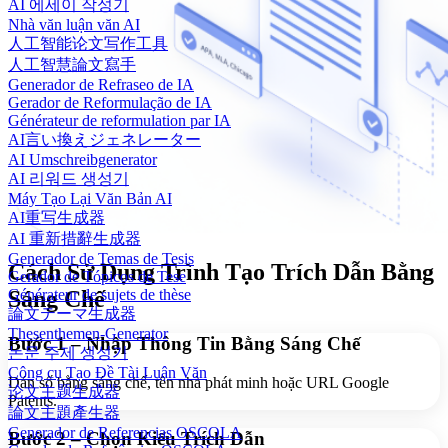
AI 에세이 작성기
Nhà văn luận văn AI
人工智能论文写作工具
人工智慧論文寫手
Generador de Refraseo de IA
Gerador de Reformulação de IA
Générateur de reformulation par IA
AI言い換えジェネレーター
AI Umschreibgenerator
AI 리워드 생성기
Máy Tạo Lại Văn Bản AI
AI重写生成器
AI 重新措辭生成器
Generador de Temas de Tesis
Cách Sử Dụng Trình Tạo Trích Dẫn Bằng
Gerador de Tópicos de Tese
Générateur de sujets de thèse
Sáng Chế
論文テーマ生成器
Thesenthemen-Generator
Bước 1 – Nhập Thông Tin Bằng Sáng Chế
논문 주제 생성기
Công cụ Tạo Đề Tài Luận Văn
Dán số bằng sáng chế, tên nhà phát minh hoặc URL Google
论文主题生成器
Patents.
論文主題產生器
Generador de Referencias OSCOLA
Bước 2 – Chọn Kiểu Trích Dẫn