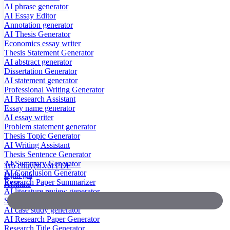
AI phrase generator
AI Essay Editor
Annotation generator
AI Thesis Generator
Economics essay writer
Thesis Statement Generator
AI abstract generator
Dissertation Generator
AI statement generator
Professional Writing Generator
AI Research Assistant
Essay name generator
AI essay writer
Problem statement generator
Thesis Topic Generator
AI Writing Assistant
Thesis Sentence Generator
AI Summary Generator
Trò chuyện với PDF
AI Conclusion Generator
Định giá
Research Paper Summarizer
Affiliate
AI literature review generator
Scientific Paper Summarizer
AI case study generator
AI Research Paper Generator
Research Title Generator