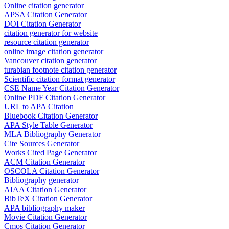
Online citation generator
APSA Citation Generator
DOI Citation Generator
citation generator for website
resource citation generator
online image citation generator
Vancouver citation generator
turabian footnote citation generator
Scientific citation format generator
CSE Name Year Citation Generator
Online PDF Citation Generator
URL to APA Citation
Bluebook Citation Generator
APA Style Table Generator
MLA Bibliography Generator
Cite Sources Generator
Works Cited Page Generator
ACM Citation Generator
OSCOLA Citation Generator
Bibliography generator
AIAA Citation Generator
BibTeX Citation Generator
APA bibliography maker
Movie Citation Generator
Cmos Citation Generator