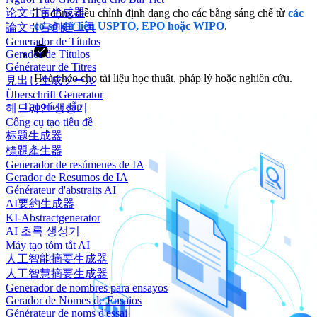
论文引言生成器
Tự động điều chỉnh định dạng cho các bằng sáng chế từ
các
cơ sở dữ liệu USPTO, EPO hoặc WIPO
.
論文引言創建工具
Generador de Títulos
Gerador de Títulos
Générateur de Titres
Hoàn hảo cho tài liệu học thuật, pháp lý hoặc nghiên cứu.
見出し生成ツール
Überschrift Generator
Tạo trích dẫn
헤드라인 생성기
Công cụ tạo tiêu đề
标题生成器
標題產生器
Generador de resúmenes de IA
Gerador de Resumos de IA
Générateur d'abstraits AI
AI要約生成器
KI-Abstractgenerator
AI 초록 생성기
Máy tạo tóm tắt AI
人工智能摘要生成器
人工智慧摘要生成器
Generador de nombres para ensayos
Gerador de Nomes de Ensaios
Générateur de noms d'essai