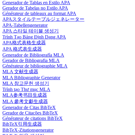
Generador de Tablas en Estilo APA
Gerador de Tabelas no Estilo APA
Générateur de tableaux au format APA
APAスタイルテーブルジェネレーター
APA-Tabellengenerator
APA 스타일 테이블 생성기
Trình Tạo Bảng Định Dạng APA
APA格式表格生成器
APA 格式表生成器
Generador de Bibliografía MLA
Gerador de Bibliografia MLA
Générateur de bibliographie MLA
MLA 文献生成器
MLA Bibliographie Generator
MLA 참고문헌 생성기
Trình tạo Thư mục MLA
MLA参考书目生成器
MLA 參考文獻生成器
Generador de Citas BibTeX
Gerador de Citações BibTeX
Générateur de citations BibTeX
BibTeX引用生成器
BibTeX-Zitationsgenerator