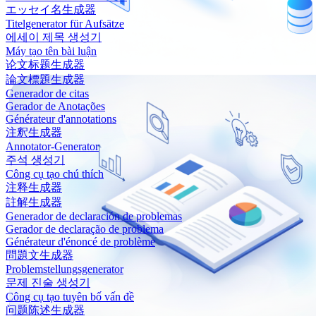
エッセイ名生成器
Titelgenerator für Aufsätze
에세이 제목 생성기
Máy tạo tên bài luận
论文标题生成器
論文標題生成器
Generador de citas
Gerador de Anotações
Générateur d'annotations
注釈生成器
Annotator-Generator
주석 생성기
Công cụ tạo chú thích
注释生成器
註解生成器
Generador de declaración de problemas
Gerador de declaração de problema
Générateur d'énoncé de problème
問題文生成器
Problemstellungsgenerator
문제 진술 생성기
Công cụ tạo tuyên bố vấn đề
问题陈述生成器