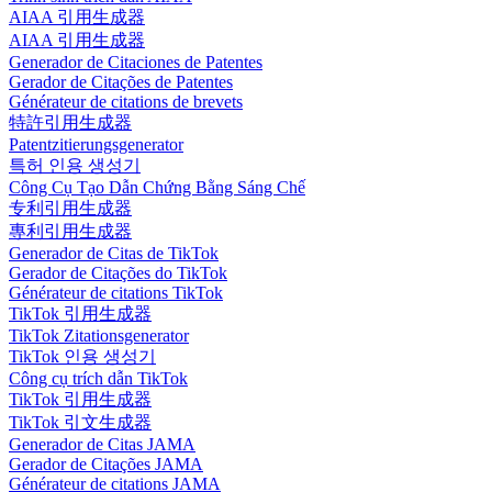
AIAA 引用生成器
AIAA 引用生成器
Generador de Citaciones de Patentes
Gerador de Citações de Patentes
Générateur de citations de brevets
特許引用生成器
Patentzitierungsgenerator
특허 인용 생성기
Công Cụ Tạo Dẫn Chứng Bằng Sáng Chế
专利引用生成器
專利引用生成器
Generador de Citas de TikTok
Gerador de Citações do TikTok
Générateur de citations TikTok
TikTok 引用生成器
TikTok Zitationsgenerator
TikTok 인용 생성기
Công cụ trích dẫn TikTok
TikTok 引用生成器
TikTok 引文生成器
Generador de Citas JAMA
Gerador de Citações JAMA
Générateur de citations JAMA