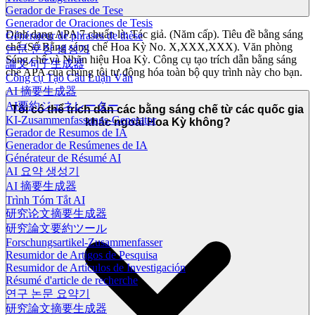
Gerador de Frases de Tese
Generador de Oraciones de Tesis
Định dạng APA 7 chuẩn là: Tác giả. (Năm cấp). Tiêu đề bằng sáng
Générateur de phrases de thèse
chế (Số Bằng sáng chế Hoa Kỳ No. X,XXX,XXX). Văn phòng
논문 문장 생성기
Sáng chế và Nhãn hiệu Hoa Kỳ. Công cụ tạo trích dẫn bằng sáng
論文句子生成器
chế APA của chúng tôi tự động hóa toàn bộ quy trình này cho bạn.
Công cụ Tạo Câu Luận Văn
AI 摘要生成器
AI要約ジェネレーター
Tôi có thể trích dẫn các bằng sáng chế từ các quốc gia
KI-Zusammenfassungs-Generator
khác ngoài Hoa Kỳ không?
Gerador de Resumos de IA
Generador de Resúmenes de IA
Générateur de Résumé AI
AI 요약 생성기
AI 摘要生成器
Trình Tóm Tắt AI
研究论文摘要生成器
研究論文要約ツール
Forschungsartikel-Zusammenfasser
Resumidor de Artigos de Pesquisa
Resumidor de Artículos de Investigación
Résumé d'article de recherche
연구 논문 요약기
研究論文摘要生成器