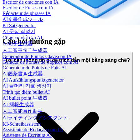
Escritor de oraciones con IA
Escritor de Frases com IA
Rédacteur de phrases IA
AI文書作成ツール
KI Satzgenerator
AI 문장 작성기
Công cụ viết câu AI
Câu hỏi thường gặp
AI句子生成器
人工智慧句子生成器
Generador de Puntos Clave con IA
Tôi cần thông tin gì để trích dẫn một bằng sáng chế?
Gerador de Pontos de Tópicos com AI
Générateur de Points de Faits AI
AI箇条書き生成器
AI Aufzählungspunktgenerator
AI 글머리 기호 생성기
Trình tạo điểm bullet AI
AI bullet point 生成器
AI 簡報生成器
人工智能写作助手
AIライティングアシスタント
KI-Schreibassistent
Assistente de Redação com IA
Asistente de Escritura AI