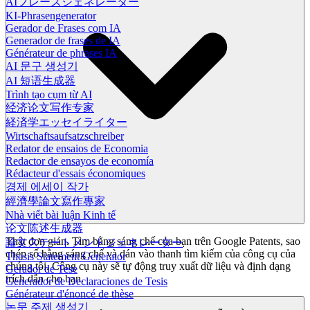
AIフレーズジェネレーター
KI-Phrasengenerator
Gerador de Frases com IA
Generador de frases de IA
Générateur de phrases IA
AI 문구 생성기
AI 短语生成器
Trình tạo cụm từ AI
经济论文写作专家
経済学エッセイライター
Wirtschaftsaufsatzschreiber
Redator de ensaios de Economia
Redactor de ensayos de economía
Rédacteur d'essais économiques
경제 에세이 작가
經濟學論文寫作專家
Nhà viết bài luận Kinh tế
论文陈述生成器
Thật đơn giản. Tìm bằng sáng chế của bạn trên Google Patents, sao
論文ステートメントジェネレーター
chép số bằng sáng chế và dán vào thanh tìm kiếm của công cụ của
Thesis Statement Generator
chúng tôi. Công cụ này sẽ tự động truy xuất dữ liệu và định dạng
Gerador de Tese
trích dẫn cho bạn.
Generador de Declaraciones de Tesis
Générateur d'énoncé de thèse
논문 주제 생성기