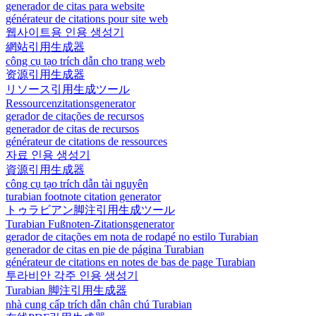
generador de citas para website
générateur de citations pour site web
웹사이트용 인용 생성기
網站引用生成器
công cụ tạo trích dẫn cho trang web
资源引用生成器
リソース引用生成ツール
Ressourcenzitationsgenerator
gerador de citações de recursos
generador de citas de recursos
générateur de citations de ressources
자료 인용 생성기
資源引用生成器
công cụ tạo trích dẫn tài nguyên
turabian footnote citation generator
トゥラビアン脚注引用生成ツール
Turabian Fußnoten-Zitationsgenerator
gerador de citações em nota de rodapé no estilo Turabian
generador de citas en pie de página Turabian
générateur de citations en notes de bas de page Turabian
투라비안 각주 인용 생성기
Turabian 脚注引用生成器
nhà cung cấp trích dẫn chân chú Turabian