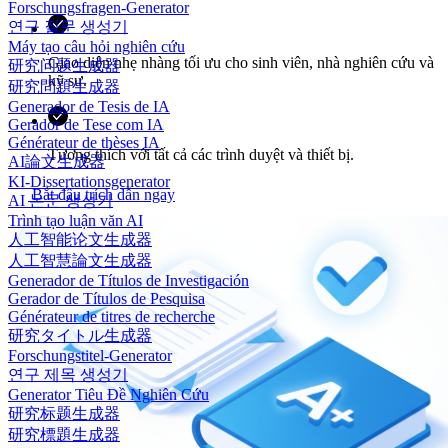
Forschungsfragen-Generator
연구 질문 생성기
Máy tạo câu hỏi nghiên cứu
Giao diện nhẹ nhàng tối ưu cho sinh viên, nhà nghiên cứu và
研究问题生成器
kỹ sư.
研究問題生成器
Generador de Tesis de IA
Gerador de Tese com IA
Générateur de thèses IA
Tương thích với tất cả các trình duyệt và thiết bị.
AI論文生成器
KI-Dissertationsgenerator
Bắt đầu trích dẫn ngay
AI 논문 생성기
Trình tạo luận văn AI
人工智能论文生成器
人工智慧論文生成器
Generador de Títulos de Investigación
Gerador de Títulos de Pesquisa
Générateur de titres de recherche
研究タイトル生成器
Forschungstitel-Generator
연구 제목 생성기
Generator Tiêu Đề Nghiên Cứu
研究标题生成器
研究標題生成器