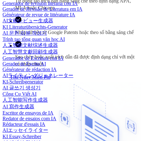
Tự động tạo trích dẫn bằng sáng chế theo định dạng APA,
Generador de revisión literaria con IA
MLA hoặc Chicago
Gerador de Revisão de Literatura em IA
Générateur de revue de littérature IA
AI文献レビュー生成器
KI Literaturübersichts-Generator
Nhập dữ liệu từ Google Patents hoặc theo số bằng sáng chế
AI 문헌 리뷰 작성기
Trình tạo tổng quan văn học AI
人工智能文献综述生成器
人工智慧文獻回顧生成器
Sao chép hoặc xuất trích dẫn đã được định dạng chỉ với một
Generador de Escritura con IA
Gerador de Escrita AI
cú nhấp chuột
Générateur de rédaction IA
AIライティングジェネレーター
Thử Ngay Miễn Phí
KI-Schreibgenerator
AI 글쓰기 생성기
Công Cụ Viết AI
人工智能写作生成器
AI 寫作生成器
Escritor de ensayos de IA
Redator de ensaios com IA
Rédacteur d'essais IA
AIエッセイライター
KI Essay-Schreiber