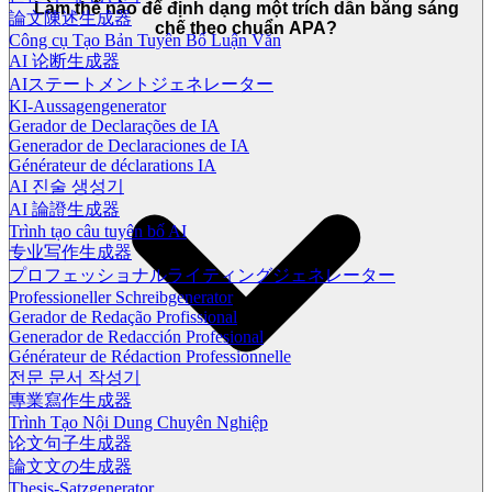
Làm thế nào để định dạng một trích dẫn bằng sáng
論文陳述生成器
chế theo chuẩn APA?
Công cụ Tạo Bản Tuyên Bố Luận Văn
AI 论断生成器
AIステートメントジェネレーター
KI-Aussagengenerator
Gerador de Declarações de IA
Generador de Declaraciones de IA
Générateur de déclarations IA
AI 진술 생성기
AI 論證生成器
Trình tạo câu tuyên bố AI
专业写作生成器
プロフェッショナルライティングジェネレーター
Professioneller Schreibgenerator
Gerador de Redação Profissional
Generador de Redacción Profesional
Générateur de Rédaction Professionnelle
전문 문서 작성기
專業寫作生成器
Trình Tạo Nội Dung Chuyên Nghiệp
论文句子生成器
論文文の生成器
Thesis-Satzgenerator