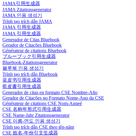
JAMA引用生成器
JAMA Zitationsgenerator
JAMA 인용 생성기
Trình tạo trích dẫn JAMA
JAMA 引用生成器
JAMA 引用生成器
Generador de Citas Bluebook
Gerador de Citações Bluebook
Générateur de citations Bluebook
ブルーブック引用生成器
Bluebook-Zitationsgenerator
블루북 인용 생성기
Trình tạo trích dẫn Bluebook
蓝皮书引用生成器
藍皮書引用生成器
Generador de citas en formato CSE Nombre-Año
Gerador de Citações no Formato Nome-Ano da CSE
Générateur de citations CSE Nom-Anneé
CSE 名称年形式引用生成器
CSE Name-Jahr Zitationsgenerator
CSE 이름-연도 인용 생성기
Trình tạo trích dẫn CSE theo tên-năm
CSE 姓名-年份引文生成器