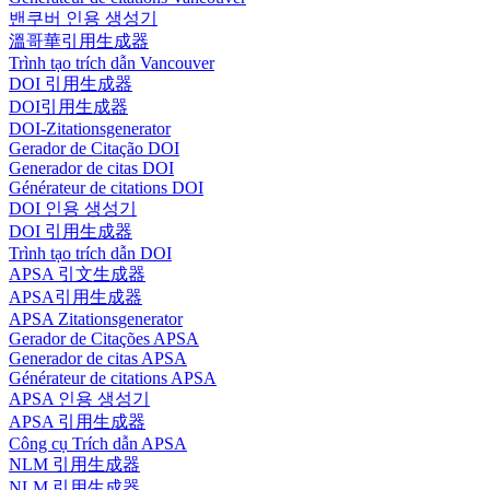
밴쿠버 인용 생성기
溫哥華引用生成器
Trình tạo trích dẫn Vancouver
DOI 引用生成器
DOI引用生成器
DOI-Zitationsgenerator
Gerador de Citação DOI
Generador de citas DOI
Générateur de citations DOI
DOI 인용 생성기
DOI 引用生成器
Trình tạo trích dẫn DOI
APSA 引文生成器
APSA引用生成器
APSA Zitationsgenerator
Gerador de Citações APSA
Generador de citas APSA
Générateur de citations APSA
APSA 인용 생성기
APSA 引用生成器
Công cụ Trích dẫn APSA
NLM 引用生成器
NLM 引用生成器