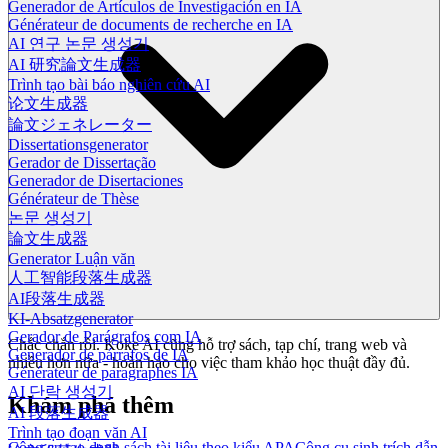
Generador de Artículos de Investigación en IA
Générateur de documents de recherche en IA
AI 연구 논문 생성기
AI 研究論文生成器
Trình tạo bài báo nghiên cứu AI
论文生成器
論文ジェネレーター
Dissertationsgenerator
Gerador de Dissertação
Generador de Disertaciones
Générateur de Thèse
논문 생성기
論文生成器
Generator Luận văn
人工智能段落生成器
AI段落生成器
KI-Absatzgenerator
Gerador de Parágrafos com IA
Chắc chắn rồi. Koke AI cũng hỗ trợ sách, tạp chí, trang web và
Generador de párrafos de IA
nhiều hơn nữa - hoàn hảo cho việc tham khảo học thuật đầy đủ.
Générateur de paragraphes IA
AI 단락 생성기
Khám phá thêm
AI 段落生成器
Trình tạo đoạn văn AI
Công cụ tạo danh sách tài liệu theo kiểu APA
Công cụ sinh trích dẫn