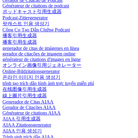
Gerador de Citação de Podcast
Générateur de citations de podcast
ポッドキャスト引用生成器
Podcast-Zitiergenerator
팟캐스트 인용 생성기
Công Cụ Tạo Dẫn Chứng Podcast
播客引用生成器
播客引用生成器
generador de citas de imágenes en línea
gerador de citações de imagem online
générateur de citations d'images en ligne
オンライン画像引用ジェネレーター
Online-Bildzitationsgenerator
온라인 이미지 인용 생성기
trình tạo trích dẫn hình ảnh trực tuyến miễn phí
在线图像引用生成器
線上圖片引用生成器
Generador de Citas AIAA
Gerador de Citações AIAA
Générateur de citations AIAA
AIAA 引用生成器
AIAA Zitationsgenerator
AIAA 인용 생성기
Trình sinh trích dẫn AIAA