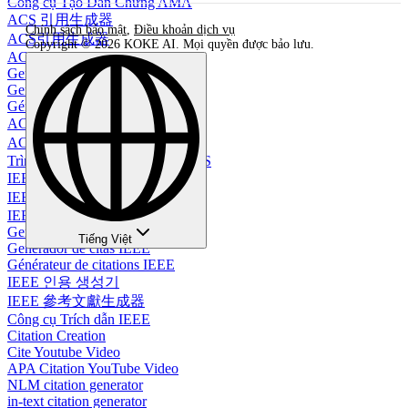
Công cụ Tạo Dẫn Chứng AMA
ACS 引用生成器
Chính sách bảo mật
,
Điều khoản dịch vụ
ACS引用生成器
Copyright © 2026 KOKE AI. Mọi quyền được bảo lưu.
ACS-Zitationsgenerator
Gerador de Citações ACS
Generador de Citas ACS
Générateur de citations ACS
ACS 인용 생성기
ACS 引文生成器
Trình Tạo Tài Liệu Trích Dẫn ACS
IEEE 引用生成器
IEEE引用生成器
IEEE-Zitationsgenerator
Gerador de Citações IEEE
Tiếng Việt
Generador de citas IEEE
Générateur de citations IEEE
IEEE 인용 생성기
IEEE 參考文獻生成器
Công cụ Trích dẫn IEEE
Citation Creation
Cite Youtube Video
APA Citation YouTube Video
NLM citation generator
in-text citation generator