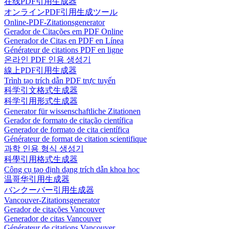
在线PDF引用生成器
オンラインPDF引用生成ツール
Online-PDF-Zitationsgenerator
Gerador de Citações em PDF Online
Generador de Citas en PDF en Línea
Générateur de citations PDF en ligne
온라인 PDF 인용 생성기
線上PDF引用生成器
Trình tạo trích dẫn PDF trực tuyến
科学引文格式生成器
科学引用形式生成器
Generator für wissenschaftliche Zitationen
Gerador de formato de citação científica
Generador de formato de cita científica
Générateur de format de citation scientifique
과학 인용 형식 생성기
科學引用格式生成器
Công cụ tạo định dạng trích dẫn khoa học
温哥华引用生成器
バンクーバー引用生成器
Vancouver-Zitationsgenerator
Gerador de citações Vancouver
Generador de citas Vancouver
Générateur de citations Vancouver