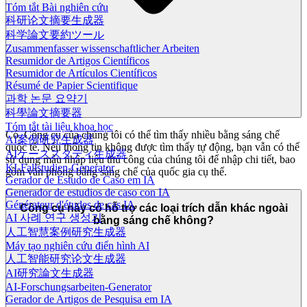
Tóm tắt Bài nghiên cứu
科研论文摘要生成器
科学論文要約ツール
Zusammenfasser wissenschaftlicher Arbeiten
Resumidor de Artigos Científicos
Resumidor de Artículos Científicos
Résumé de Papier Scientifique
과학 논문 요약기
科學論文摘要器
Tóm tắt tài liệu khoa học
Có. Công cụ của chúng tôi có thể tìm thấy nhiều bằng sáng chế
AI案例研究生成器
quốc tế. Nếu thông tin không được tìm thấy tự động, bạn vẫn có thể
AIケーススタディ生成器
sử dụng mẫu nhập liệu thủ công của chúng tôi để nhập chi tiết, bao
KI-Fallstudien-Generator
gồm văn phòng bằng sáng chế của quốc gia cụ thể.
Gerador de Estudo de Caso em IA
Generador de estudios de caso con IA
Générateur d'études de cas IA
Công cụ này có hỗ trợ các loại trích dẫn khác ngoài
AI 사례 연구 생성기
bằng sáng chế không?
人工智慧案例研究生成器
Máy tạo nghiên cứu điển hình AI
人工智能研究论文生成器
AI研究論文生成器
AI-Forschungsarbeiten-Generator
Gerador de Artigos de Pesquisa em IA