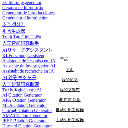
归属于您这个推广合作伙伴。
AI 品牌词或 koke.ai 的任何变体，违规可能
Einführungsgenerator
请发邮件至
service@koke.ai
Gerador de Introdução
导致佣金被取消。
Generador de Introducciones
Générateur d'Introduction
推广 Koke AI 时，请始终使用你的联盟链
소개 생성기
引言生成器
接，以便正确追踪推荐并将佣金归属到你的
Trình Tạo Giới Thiệu
账户。
人工智能研究助手
AIリサーチアシスタント
我们也鼓励合作伙伴积极推广我们的产
KI-Forschungsassistent
产品
Assistente de Pesquisa em IA
品。为了保持在我们的推广计划中，合作伙
Asistente de Investigación AI
主页
Assistant de recherche en IA
伴需要每3个月至少带来1个客户。
AI 연구 보조 도구
我的论文
人工智慧研究助理
新联盟伙伴可以创建免费的 Koke AI 账
Trợ lý Nghiên cứu AI
我的文献库
AI Citation Generator
号，在推广前先体验产品。免费会员奖励仅
与 PDF 对话
APA Citation Generator
在满足有效推荐要求后提供。
MLA Citation Generator
自动引用生成器
Chicago Citation Generator
AMA Citation Generator
如果客户正在使用免费试用，将不计算佣
手动引用生成器
IEEE Citation Generator
Harvard Citation Generator
金。