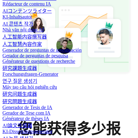
Rédacteur de contenu IA
AIコンテンツライター
KI-Inhaltsautor
AI 콘텐츠 작가
Nhà văn nội dung AI
人工智能内容撰写器
人工智慧內容作家
Generador de preguntas de investigación
Gerador de perguntas de pesquisa
Générateur de questions de recherche
研究課題生成器
Forschungsfragen-Generator
연구 질문 생성기
Máy tạo câu hỏi nghiên cứu
研究问题生成器
研究問題生成器
Generador de Tesis de IA
Gerador de Tese com IA
Générateur de thèses IA
您能获得多少报
AI論文生成器
KI-Dissertationsgenerator