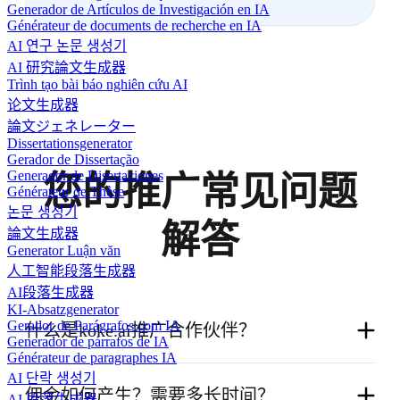
Generador de Artículos de Investigación en IA
Générateur de documents de recherche en IA
AI 연구 논문 생성기
AI 研究論文生成器
Trình tạo bài báo nghiên cứu AI
论文生成器
論文ジェネレーター
Dissertationsgenerator
Gerador de Dissertação
Generador de Disertaciones
您的推广常见问题
Générateur de Thèse
논문 생성기
解答
論文生成器
Generator Luận văn
人工智能段落生成器
AI段落生成器
KI-Absatzgenerator
Gerador de Parágrafos com IA
什么是koke.ai推广合作伙伴？
Generador de párrafos de IA
Générateur de paragraphes IA
AI 단락 생성기
如果你正在使用 Koke AI，并希望向朋友、学生、
佣金如何产生？需要多长时间？
AI 段落生成器