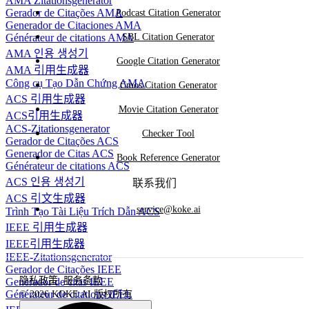
AMA Zitationsgenerator
Gerador de Citações AMA
Podcast Citation Generator
Generador de Citaciones AMA
SBL Citation Generator
Générateur de citations AMA
AMA 인용 생성기
Google Citation Generator
AMA 引用生成器
Công cụ Tạo Dẫn Chứng AMA
Cmos Citation Generator
ACS 引用生成器
Movie Citation Generator
ACS引用生成器
ACS-Zitationsgenerator
Checker Tool
Gerador de Citações ACS
Generador de Citas ACS
Book Reference Generator
Générateur de citations ACS
ACS 인용 생성기
联系我们
ACS 引文生成器
service@koke.ai
Trình Tạo Tài Liệu Trích Dẫn ACS
IEEE 引用生成器
IEEE引用生成器
IEEE-Zitationsgenerator
Gerador de Citações IEEE
隐私政策
,
服务条款
Generador de citas IEEE
Générateur de citations IEEE
© 2026 KOKE AI 版权所有