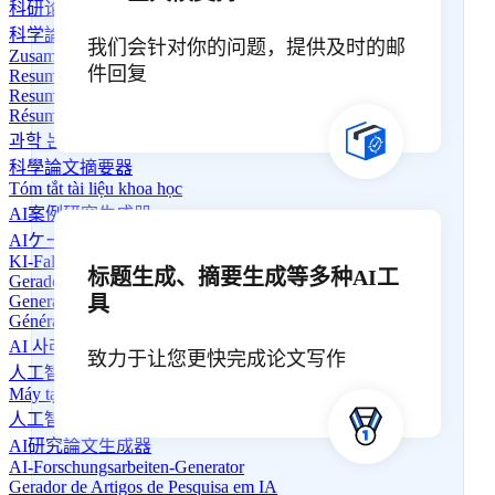
科研论文摘要生成器
科学論文要約ツール
我们会针对你的问题，提供及时的邮
Zusammenfasser wissenschaftlicher Arbeiten
件回复
Resumidor de Artigos Científicos
Resumidor de Artículos Científicos
Résumé de Papier Scientifique
과학 논문 요약기
科學論文摘要器
Tóm tắt tài liệu khoa học
AI案例研究生成器
AIケーススタディ生成器
KI-Fallstudien-Generator
标题生成、摘要生成等多种AI工
Gerador de Estudo de Caso em IA
具
Generador de estudios de caso con IA
Générateur d'études de cas IA
AI 사례 연구 생성기
致力于让您更快完成论文写作
人工智慧案例研究生成器
Máy tạo nghiên cứu điển hình AI
人工智能研究论文生成器
AI研究論文生成器
AI-Forschungsarbeiten-Generator
Gerador de Artigos de Pesquisa em IA