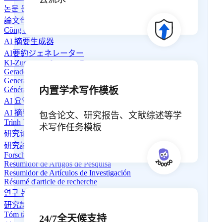
논문 문장 생성기
論文句子生成器
Công cụ Tạo Câu Luận Văn
AI 摘要生成器
AI要約ジェネレーター
KI-Zusammenfassungs-Generator
Gerador de Resumos de IA
Generador de Resúmenes de IA
内置学术写作模板
Générateur de Résumé AI
AI 요약 생성기
AI 摘要生成器
包含论文、研究报告、文献综述等学
Trình Tóm Tắt AI
术写作任务模板
研究论文摘要生成器
研究論文要約ツール
Forschungsartikel-Zusammenfasser
Resumidor de Artigos de Pesquisa
Resumidor de Artículos de Investigación
Résumé d'article de recherche
연구 논문 요약기
研究論文摘要生成器
Tóm tắt Bài nghiên cứu
24/7全天候支持