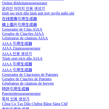
Online-Bildzitationsgenerator
온라인 이미지 인용 생성기
trình tạo trích dẫn hình ảnh trực tuyến miễn phí
在线图像引用生成器
線上圖片引用生成器
Generador de Citas AIAA
Gerador de Citações AIAA
Générateur de citations AIAA
AIAA 引用生成器
AIAA Zitationsgenerator
AIAA 인용 생성기
Trình sinh trích dẫn AIAA
AIAA 引用生成器
AIAA 引用生成器
Generador de Citaciones de Patentes
Gerador de Citações de Patentes
Générateur de citations de brevets
特許引用生成器
Patentzitierungsgenerator
특허 인용 생성기
Công Cụ Tạo Dẫn Chứng Bằng Sáng Chế