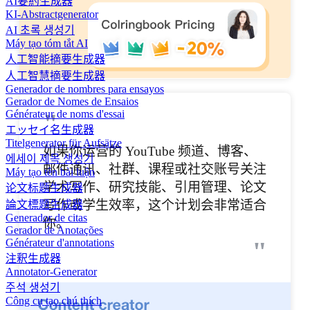
AI要約生成器
KI-Abstractgenerator
AI 초록 생성기
Máy tạo tóm tắt AI
人工智能摘要生成器
人工智慧摘要生成器
Generador de nombres para ensayos
Gerador de Nomes de Ensaios
"
Générateur de noms d'essai
エッセイ名生成器
Titelgenerator für Aufsätze
如果你运营的 YouTube 频道、博客、
에세이 제목 생성기
邮件通讯、社群、课程或社交账号关注
Máy tạo tên bài luận
学术写作、研究技能、引用管理、论文
论文标题生成器
写作或学生效率，这个计划会非常适合
論文標題生成器
Generador de citas
你。
Gerador de Anotações
"
Générateur d'annotations
注釈生成器
Annotator-Generator
주석 생성기
Công cụ tạo chú thích