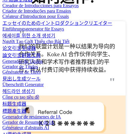
Creador de Introducciones para Ensayos
Criador de Introduções para Ensaios
Créateur d'Introduction pour Essais
エッセイのためのイントロダクションクリエイター
Einführungsgenerator für Essays
"
에세이를 위한 소개 생성기
Người Tạo Giới Thiệu cho Bài Tiết
我们的联盟计划是一种以结果为导向的
论文引言生成器
合作关系。Koke AI 合作伙伴向学生、
論文引言創建工具
Generador de Títulos
研究人员和学术写作者推荐我们的平
Gerador de Títulos
台，并从付费订阅中获得持续收益。
Générateur de Titres
"
見出し生成ツール
Überschrift Generator
헤드라인 생성기
Công cụ tạo tiêu đề
标题生成器
標題產生器
Generador de resúmenes de IA
Gerador de Resumos de IA
Générateur d'abstraits AI