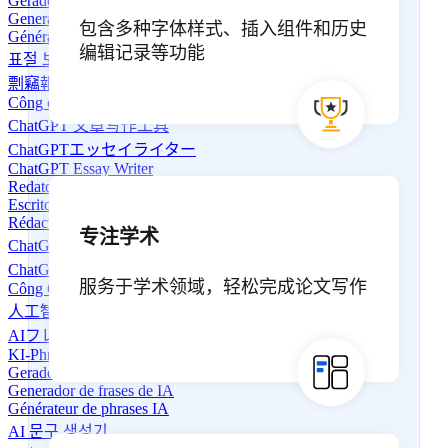
Gerador de Relatório de Plágio
Generador de Informes de Plagio
包含多种字体样式、插入组件和历史
Générateur de Rapport de Plagiat
编辑记录等功能
표절 보고서 생성기
剽竊報告生成器
Công cụ tạo Báo cáo Plagiarism
ChatGPT 文章写作工具
ChatGPTエッセイライター
ChatGPT Essay Writer
Redator de Ensaios ChatGPT
Escritor de ensayos ChatGPT
Rédacteur d'essais ChatGPT
专注学术
ChatGPT 에세이 작성기
ChatGPT 論文寫作工具
服务于学术领域，轻松完成论文写作
Công Cụ Viết Bài ChatGPT
人工智能短语生成器
AIフレーズジェネレーター
KI-Phrasengenerator
Gerador de Frases com IA
Generador de frases de IA
Générateur de phrases IA
AI 문구 생성기