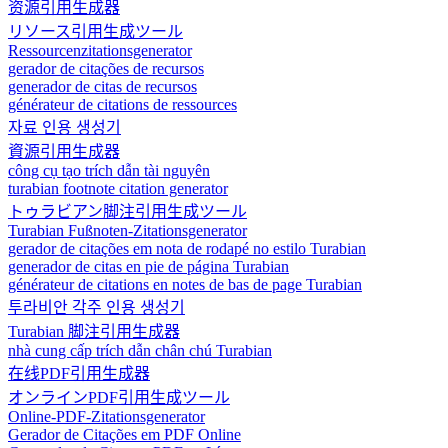
资源引用生成器
リソース引用生成ツール
Ressourcenzitationsgenerator
gerador de citações de recursos
generador de citas de recursos
générateur de citations de ressources
자료 인용 생성기
資源引用生成器
công cụ tạo trích dẫn tài nguyên
turabian footnote citation generator
トゥラビアン脚注引用生成ツール
Turabian Fußnoten-Zitationsgenerator
gerador de citações em nota de rodapé no estilo Turabian
generador de citas en pie de página Turabian
générateur de citations en notes de bas de page Turabian
투라비안 각주 인용 생성기
Turabian 脚注引用生成器
nhà cung cấp trích dẫn chân chú Turabian
在线PDF引用生成器
オンラインPDF引用生成ツール
Online-PDF-Zitationsgenerator
Gerador de Citações em PDF Online