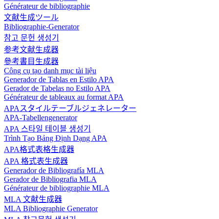
Générateur de bibliographie
文献生成ツール
Bibliographie-Generator
참고 문헌 생성기
参考文献生成器
參考書目生成器
Công cụ tạo danh mục tài liệu
Generador de Tablas en Estilo APA
Gerador de Tabelas no Estilo APA
Générateur de tableaux au format APA
APAスタイルテーブルジェネレーター
APA-Tabellengenerator
APA 스타일 테이블 생성기
Trình Tạo Bảng Định Dạng APA
APA格式表格生成器
APA 格式表生成器
Generador de Bibliografía MLA
Gerador de Bibliografia MLA
Générateur de bibliographie MLA
MLA 文献生成器
MLA Bibliographie Generator