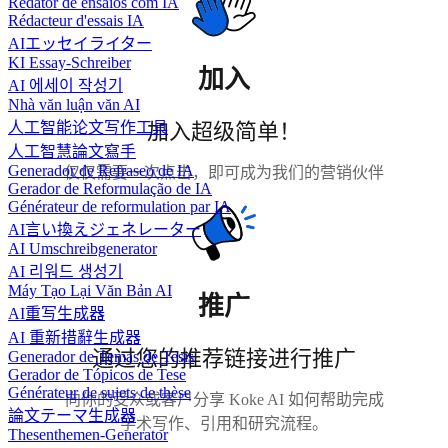
Redator de ensaios com IA
Rédacteur d'essais IA
AIエッセイライター
KI Essay-Schreiber
加入
AI 에세이 작성기
Nhà văn luận văn AI
人工智能论文写作工具
加入超级简单！
人工智慧論文寫手
Generador de Refraseo de IA
仅仅需要一次点击，即可成为我们的营销伙伴
Gerador de Reformulação de IA
Générateur de reformulation par IA
AI言い換えジェネレーター
AI Umschreibgenerator
AI 리워드 생성기
Máy Tạo Lại Văn Bản AI
推广
AI重写生成器
AI 重新措辭生成器
通过您的推荐链接进行推广
Generador de Temas de Tesis
Gerador de Tópicos de Tese
Générateur de sujets de thèse
向你的受众或客户分享 Koke AI 如何帮助完成
論文テーマ生成器
学术写作、引用和研究流程。
Thesenthemen-Generator