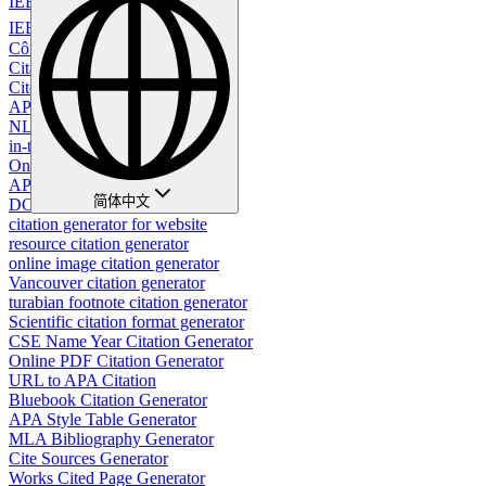
IEEE 인용 생성기
IEEE 參考文獻生成器
Công cụ Trích dẫn IEEE
Citation Creation
Cite Youtube Video
APA Citation YouTube Video
NLM citation generator
in-text citation generator
Online citation generator
APSA Citation Generator
简体中文
DOI Citation Generator
citation generator for website
resource citation generator
online image citation generator
Vancouver citation generator
turabian footnote citation generator
Scientific citation format generator
CSE Name Year Citation Generator
Online PDF Citation Generator
URL to APA Citation
Bluebook Citation Generator
APA Style Table Generator
MLA Bibliography Generator
Cite Sources Generator
Works Cited Page Generator