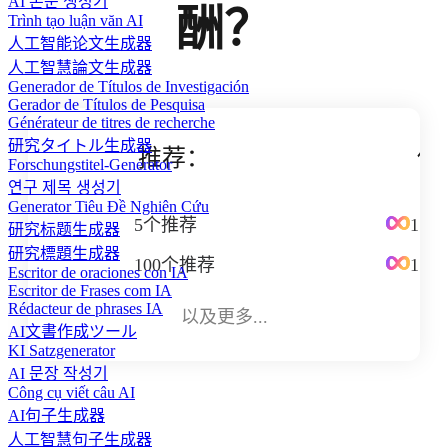
AI 논문 생성기
酬？
Trình tạo luận văn AI
人工智能论文生成器
人工智慧論文生成器
Generador de Títulos de Investigación
Gerador de Títulos de Pesquisa
Générateur de titres de recherche
研究タイトル生成器
推荐：
他
Forschungstitel-Generator
연구 제목 생성기
Generator Tiêu Đề Nghiên Cứu
5个推荐
1 
研究标题生成器
研究標題生成器
100个推荐
1 
Escritor de oraciones con IA
Escritor de Frases com IA
Rédacteur de phrases IA
以及更多...
AI文書作成ツール
KI Satzgenerator
AI 문장 작성기
Công cụ viết câu AI
AI句子生成器
人工智慧句子生成器