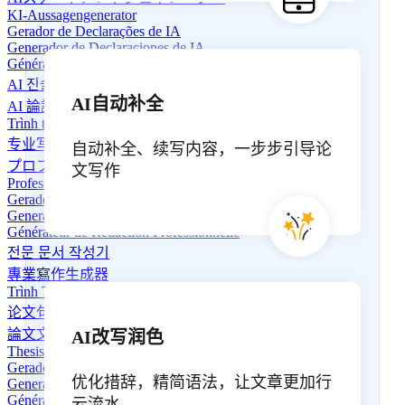
KI-Aussagengenerator
Gerador de Declarações de IA
Generador de Declaraciones de IA
Générateur de déclarations IA
AI 진술 생성기
AI自动补全
AI 論證生成器
Trình tạo câu tuyên bố AI
专业写作生成器
自动补全、续写内容，一步步引导论
プロフェッショナルライティングジェネレーター
文写作
Professioneller Schreibgenerator
Gerador de Redação Profissional
Generador de Redacción Profesional
Générateur de Rédaction Professionnelle
전문 문서 작성기
專業寫作生成器
Trình Tạo Nội Dung Chuyên Nghiệp
论文句子生成器
論文文の生成器
AI改写润色
Thesis-Satzgenerator
Gerador de Frases de Tese
优化措辞，精简语法，让文章更加行
Generador de Oraciones de Tesis
Générateur de phrases de thèse
云流水