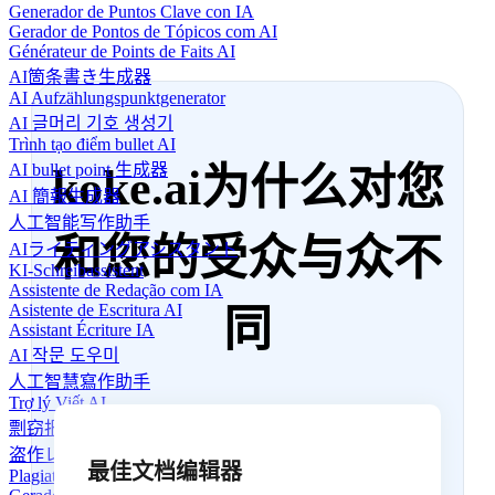
Generador de Puntos Clave con IA
Gerador de Pontos de Tópicos com AI
Générateur de Points de Faits AI
AI箇条書き生成器
AI Aufzählungspunktgenerator
AI 글머리 기호 생성기
Trình tạo điểm bullet AI
AI bullet point 生成器
koke.ai为什么对您
AI 簡報生成器
人工智能写作助手
和您的受众与众不
AIライティングアシスタント
KI-Schreibassistent
Assistente de Redação com IA
Asistente de Escritura AI
同
Assistant Écriture IA
AI 작문 도우미
人工智慧寫作助手
Trợ lý Viết AI
剽窃报告生成器
盗作レポート生成ツール
最佳文档编辑器
Plagiatsbericht-Generator