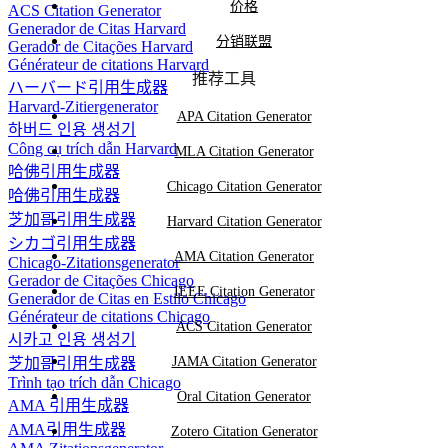
价格
ACS Citation Generator
Generador de Citas Harvard
分销联盟
我们希望所有推广者都诚实推广，不能作
Gerador de Citações Harvard
Générateur de citations Harvard
弊。如果我们发现作弊行为，将立即停止合
推荐工具
ハーバード引用生成器
Harvard-Zitiergenerator
作并取消佣金。祝合作愉快！
APA Citation Generator
하버드 인용 생성기
Công cụ trích dẫn Harvard
MLA Citation Generator
哈佛引用生成器
Chicago Citation Generator
哈佛引用生成器
芝加哥引用生成器
Harvard Citation Generator
シカゴ引用生成器
AMA Citation Generator
Chicago-Zitationsgenerator
Gerador de Citações Chicago
IEEE Citation Generator
Generador de Citas en Estilo Chicago
Générateur de citations Chicago
ACS Citation Generator
시카고 인용 생성기
JAMA Citation Generator
芝加哥引用生成器
Trình tạo trích dẫn Chicago
Oral Citation Generator
AMA 引用生成器
AMA引用生成器
Zotero Citation Generator