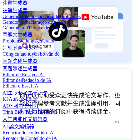
注释生成器
註解生成器
Generador de declaración de problemas
Gerador de declaração de problema
Générateur d'énoncé de problème
問題文生成器
Problemstellungsgenerator
문제 진술 생성기
Công cụ tạo tuyên bố vấn đề
问题陈述生成器
問題陳述生成器
Editor de Ensayos AI
"
Editor de Redação de IA
Éditeur d'Essai IA
AIエッセイエディタ
你可以帮助受众更快完成论文写作、更
KI Aufsatz-Editor
轻松管理参考文献并生成准确引用，同
AI 에세이 편집기
时从你推荐的订阅中获得持续佣金。
Trình Biên Tập Bài Viết AI
人工智能作文编辑器
"
AI 論文編輯器
Redactor de contenido IA
Redator de Conteúdo de IA