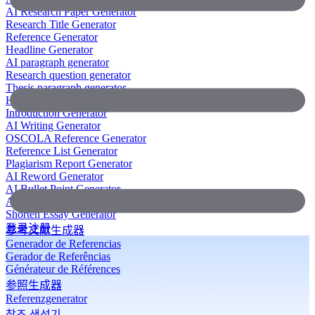
AI Research Paper Generator
Research Title Generator
Reference Generator
Headline Generator
AI paragraph generator
Research question generator
Thesis paragraph generator
Hypothesis generator
Introduction Generator
AI Writing Generator
OSCOLA Reference Generator
Reference List Generator
Plagiarism Report Generator
AI Reword Generator
AI Bullet Point Generator
AI Legal Writing Generator
Shorten Essay Generator
登录
注册
参考文献生成器
Generador de Referencias
Gerador de Referências
Générateur de Références
参照生成器
Referenzgenerator
참조 생성기