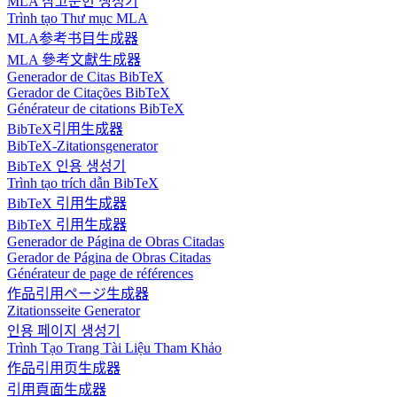
MLA 참고문헌 생성기
Trình tạo Thư mục MLA
MLA参考书目生成器
MLA 參考文獻生成器
Generador de Citas BibTeX
Gerador de Citações BibTeX
Générateur de citations BibTeX
BibTeX引用生成器
BibTeX-Zitationsgenerator
BibTeX 인용 생성기
Trình tạo trích dẫn BibTeX
BibTeX 引用生成器
BibTeX 引用生成器
Generador de Página de Obras Citadas
Gerador de Página de Obras Citadas
Générateur de page de références
作品引用ページ生成器
Zitationsseite Generator
인용 페이지 생성기
Trình Tạo Trang Tài Liệu Tham Khảo
作品引用页生成器
引用頁面生成器