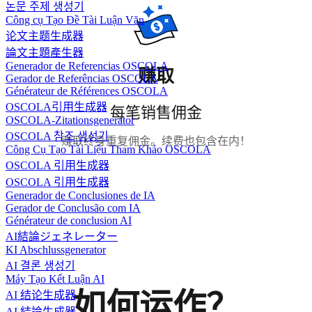
논문 주제 생성기
Công cụ Tạo Đề Tài Luận Văn
论文主题生成器
論文主題產生器
Generador de Referencias OSCOLA
赚取
Gerador de Referências OSCOLA
Générateur de Références OSCOLA
OSCOLA引用生成器
每笔销售佣金
OSCOLA-Zitationsgenerator
OSCOLA 참조 생성기
赚取终身重复佣金。续费也包含在内！
Công Cụ Tạo Tài Liệu Tham Khảo OSCOLA
OSCOLA 引用生成器
OSCOLA 引用生成器
Generador de Conclusiones de IA
Gerador de Conclusão com IA
Générateur de conclusion AI
AI結論ジェネレーター
KI Abschlussgenerator
AI 결론 생성기
Máy Tạo Kết Luận AI
如何运作？
AI 结论生成器
AI 結論生成器