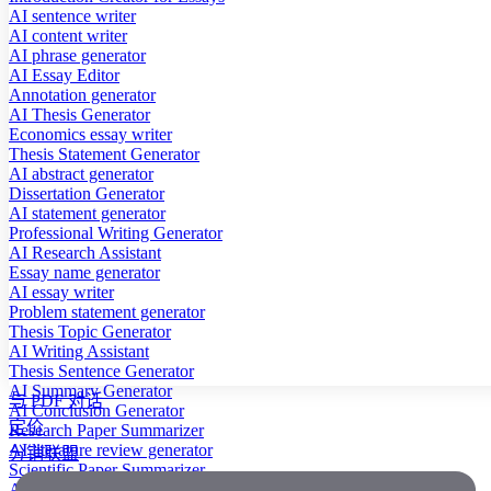
AI sentence writer
AI content writer
AI phrase generator
AI Essay Editor
Annotation generator
AI Thesis Generator
Economics essay writer
Thesis Statement Generator
AI abstract generator
Dissertation Generator
AI statement generator
Professional Writing Generator
AI Research Assistant
Essay name generator
AI essay writer
Problem statement generator
Thesis Topic Generator
AI Writing Assistant
Thesis Sentence Generator
AI Summary Generator
与 PDF 对话
AI Conclusion Generator
定价
Research Paper Summarizer
AI literature review generator
分销联盟
Scientific Paper Summarizer
AI case study generator