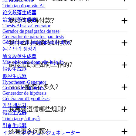
同事或受众推荐它的学术写作、引用和研究工
Trình tạo đoạn văn AI
论文段落生成器
具，你就可以成为 Koke AI 联盟伙伴。
当客户支付会员费时，会产生未确认佣金。
我如何获得付款？
論文段落生成器
Thesis-Absatz-Generator
为什么不利用您的影响力或资源来赚取现金奖励
未确认佣金在30天后变为确认佣金。
Gerador de parágrafos de tese
我们主要使用PayPal支付佣金。（非PayPal地区将
Generador de párrafos para tesis
呢？
我什么时候能收到付款？
Générateur de paragraphes de thèse
使用其他方式，如payoneer等）
논문 단락 생성기
我们将在每月20日向所有推广者支付超过50美元
論文段落生成器
Máy phát sinh đoạn văn luận án
链接追踪是如何工作的？
的佣金。
假设生成器
仮説生成器
Hypothesen-Generator
Cookie用于在有人点击链接后的90天内追踪您的
cookie能保存多久？
Gerador de Hipóteses
推广链接（每次用户再次点击链接时都会重新激
Generador de hipótesis
Générateur d'hypothèses
我们使用 Cookie 来追踪您的推荐链接。Cookie 在
活）。
가설 생성기
我需要遵循哪些规则？
有人点击您的链接后持续 90 天。如果他们再次点
假設生成器
即使有人离开页面并在稍后返回而没有再次点击
击，90 天会重新开始计算。
Trình tạo giả thuyết
引言生成器
推广链接，Cookie也会追踪活动。所有行为都将
不允许使用付费搜索广告。请勿竞价 Koke
还有更多问题？
イントロダクションジェネレーター