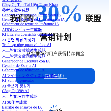
30
%
Công Cụ Tạo Tài Liệu Tham Khảo
參考文獻生成器
Generador de revisión literaria con IA
我们的
联盟
Gerador de Revisão de Literatura em IA
Générateur de revue de littérature IA
AI文献レビュー生成器
KI Literaturübersichts-Generator
营销计划
AI 문헌 리뷰 작성기
Trình tạo tổng quan văn học AI
人工智能文献综述生成器
从您推荐的用户获得持续佣金
人工智慧文獻回顧生成器
Generador de Escritura con IA
Gerador de Escrita AI
Générateur de rédaction IA
AIライティングジェネレーター
开始赚钱！
KI-Schreibgenerator
AI 글쓰기 생성기
Công Cụ Viết AI
人工智能写作生成器
AI 寫作生成器
Escritor de ensayos de IA