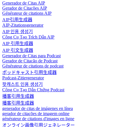
Generador de Citas AIP
Gerador de Citações AIP
Générateur de citations AIP
AIP引用生成器
AIP-Zitationsgenerator
AIP 인용 생성기
Công Cụ Tạo Trích Dẫn AIP
AIP 引用生成器
AIP 引文生成器
Generador de Citas para Podcast
Gerador de Citação de Podcast
Générateur de citations de podcast
ポッドキャスト引用生成器
Podcast-Zitiergenerator
팟캐스트 인용 생성기
Công Cụ Tạo Dẫn Chứng Podcast
播客引用生成器
播客引用生成器
generador de citas de imágenes en línea
gerador de citações de imagem online
générateur de citations d'images en ligne
オンライン画像引用ジェネレーター