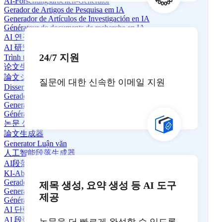
AI-Forschungsarbeiten-Generator
Gerador de Artigos de Pesquisa em IA
Generador de Artículos de Investigación en IA
Générateur de documents de recherche en IA
AI 연구 논문 생성기
AI 研究論文生成器
24/7 지원
Trình tạo bài báo nghiên cứu AI
论文生成器
論文ジェネレーター
질문에 대한 신속한 이메일 지원
Dissertationsgenerator
Gerador de Dissertação
Generador de Disertaciones
Générateur de Thèse
논문 생성기
論文生成器
Generator Luận văn
人工智能段落生成器
AI段落生成器
KI-Absatzgenerator
Gerador de Parágrafos com IA
제목 생성, 요약 생성 등 AI 도구
Generador de párrafos de IA
제공
Générateur de paragraphes IA
AI 단락 생성기
AI 段落生成器