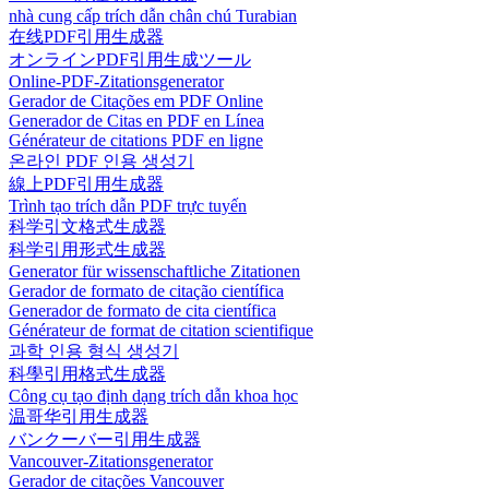
nhà cung cấp trích dẫn chân chú Turabian
在线PDF引用生成器
オンラインPDF引用生成ツール
Online-PDF-Zitationsgenerator
Gerador de Citações em PDF Online
Generador de Citas en PDF en Línea
Générateur de citations PDF en ligne
온라인 PDF 인용 생성기
線上PDF引用生成器
Trình tạo trích dẫn PDF trực tuyến
科学引文格式生成器
科学引用形式生成器
Generator für wissenschaftliche Zitationen
Gerador de formato de citação científica
Generador de formato de cita científica
Générateur de format de citation scientifique
과학 인용 형식 생성기
科學引用格式生成器
Công cụ tạo định dạng trích dẫn khoa học
温哥华引用生成器
バンクーバー引用生成器
Vancouver-Zitationsgenerator
Gerador de citações Vancouver