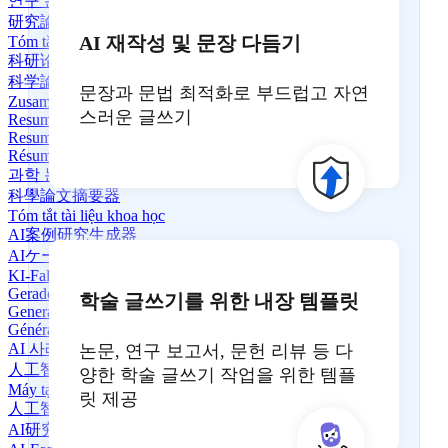
연구 논문 요약기
研究論文摘要生成器
AI 재작성 및 문장 다듬기
Tóm tắt Bài nghiên cứu
科研论文摘要生成器
科学論文要約ツール
문장과 문법 최적화로 부드럽고 자연
Zusammenfasser wissenschaftlicher Arbeiten
스러운 글쓰기
Resumidor de Artigos Científicos
Resumidor de Artículos Científicos
Résumé de Papier Scientifique
과학 논문 요약기
科學論文摘要器
Tóm tắt tài liệu khoa học
AI案例研究生成器
AIケーススタディ生成器
KI-Fallstudien-Generator
Gerador de Estudo de Caso em IA
학술 글쓰기를 위한 내장 템플릿
Generador de estudios de caso con IA
Générateur d'études de cas IA
AI 사례 연구 생성기
논문, 연구 보고서, 문헌 리뷰 등 다
人工智慧案例研究生成器
양한 학술 글쓰기 작업을 위한 템플
Máy tạo nghiên cứu điển hình AI
릿 제공
人工智能研究论文生成器
AI研究論文生成器