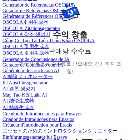
Generador de Referencias OSCOLA
Gerador de Referências OSCOLA
Générateur de Références OSCOLA
OSCOLA引用生成器
OSCOLA-Zitationsgenerator
수익 창출
OSCOLA 참조 생성기
Công Cụ Tạo Tài Liệu Tham Khảo OSCOLA
OSCOLA 引用生成器
판매당 수수료
OSCOLA 引用生成器
Generador de Conclusiones de IA
평생 반복되는 수수료를 받으세요. 갱신까지 포
Gerador de Conclusão com IA
Générateur de conclusion AI
함!
AI結論ジェネレーター
KI Abschlussgenerator
AI 결론 생성기
Máy Tạo Kết Luận AI
AI 结论生成器
AI 結論生成器
Creador de Introducciones para Ensayos
Criador de Introduções para Ensaios
Créateur d'Introduction pour Essais
エッセイのためのイントロダクションクリエイター
Einführungsgenerator für Essays