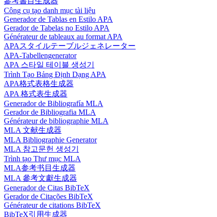
參考書目生成器
Công cụ tạo danh mục tài liệu
Generador de Tablas en Estilo APA
Gerador de Tabelas no Estilo APA
Générateur de tableaux au format APA
APAスタイルテーブルジェネレーター
APA-Tabellengenerator
APA 스타일 테이블 생성기
Trình Tạo Bảng Định Dạng APA
APA格式表格生成器
APA 格式表生成器
Generador de Bibliografía MLA
Gerador de Bibliografia MLA
Générateur de bibliographie MLA
MLA 文献生成器
MLA Bibliographie Generator
MLA 참고문헌 생성기
Trình tạo Thư mục MLA
MLA参考书目生成器
MLA 參考文獻生成器
Generador de Citas BibTeX
Gerador de Citações BibTeX
Générateur de citations BibTeX
BibTeX引用生成器