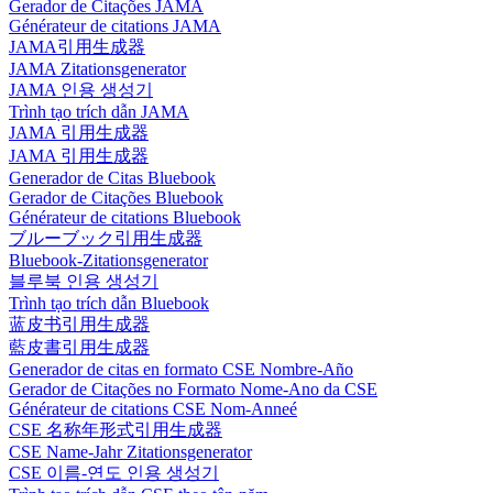
Gerador de Citações JAMA
Générateur de citations JAMA
JAMA引用生成器
JAMA Zitationsgenerator
JAMA 인용 생성기
Trình tạo trích dẫn JAMA
JAMA 引用生成器
JAMA 引用生成器
Generador de Citas Bluebook
Gerador de Citações Bluebook
Générateur de citations Bluebook
ブルーブック引用生成器
Bluebook-Zitationsgenerator
블루북 인용 생성기
Trình tạo trích dẫn Bluebook
蓝皮书引用生成器
藍皮書引用生成器
Generador de citas en formato CSE Nombre-Año
Gerador de Citações no Formato Nome-Ano da CSE
Générateur de citations CSE Nom-Anneé
CSE 名称年形式引用生成器
CSE Name-Jahr Zitationsgenerator
CSE 이름-연도 인용 생성기