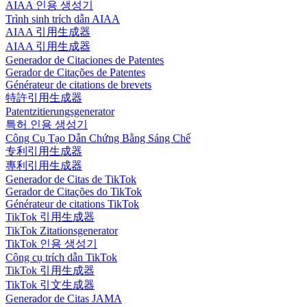
AIAA 인용 생성기
Trình sinh trích dẫn AIAA
AIAA 引用生成器
AIAA 引用生成器
Generador de Citaciones de Patentes
Gerador de Citações de Patentes
Générateur de citations de brevets
特許引用生成器
Patentzitierungsgenerator
특허 인용 생성기
Công Cụ Tạo Dẫn Chứng Bằng Sáng Chế
专利引用生成器
專利引用生成器
Generador de Citas de TikTok
Gerador de Citações do TikTok
Générateur de citations TikTok
TikTok 引用生成器
TikTok Zitationsgenerator
TikTok 인용 생성기
Công cụ trích dẫn TikTok
TikTok 引用生成器
TikTok 引文生成器
Generador de Citas JAMA