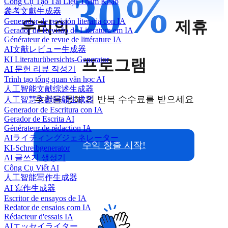
30
%
Công Cụ Tạo Tài Liệu Tham Khảo
參考文獻生成器
Generador de revisión literaria con IA
우리의
제휴
Gerador de Revisão de Literatura em IA
Générateur de revue de littérature IA
AI文献レビュー生成器
KI Literaturübersichts-Generator
프로그램
AI 문헌 리뷰 작성기
Trình tạo tổng quan văn học AI
人工智能文献综述生成器
추천을 통해 의 반복 수수료를 받으세요
人工智慧文獻回顧生成器
Generador de Escritura con IA
Gerador de Escrita AI
Générateur de rédaction IA
AIライティングジェネレーター
수익 창출 시작!
KI-Schreibgenerator
AI 글쓰기 생성기
Công Cụ Viết AI
人工智能写作生成器
AI 寫作生成器
Escritor de ensayos de IA
Redator de ensaios com IA
Rédacteur d'essais IA
AIエッセイライター