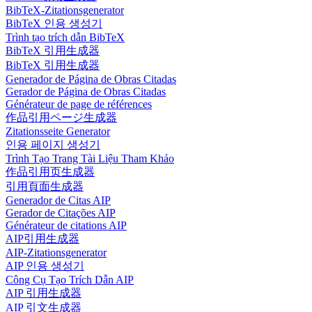
BibTeX-Zitationsgenerator
BibTeX 인용 생성기
Trình tạo trích dẫn BibTeX
BibTeX 引用生成器
BibTeX 引用生成器
Generador de Página de Obras Citadas
Gerador de Página de Obras Citadas
Générateur de page de références
作品引用ページ生成器
Zitationsseite Generator
인용 페이지 생성기
Trình Tạo Trang Tài Liệu Tham Khảo
作品引用页生成器
引用頁面生成器
Generador de Citas AIP
Gerador de Citações AIP
Générateur de citations AIP
AIP引用生成器
AIP-Zitationsgenerator
AIP 인용 생성기
Công Cụ Tạo Trích Dẫn AIP
AIP 引用生成器
AIP 引文生成器