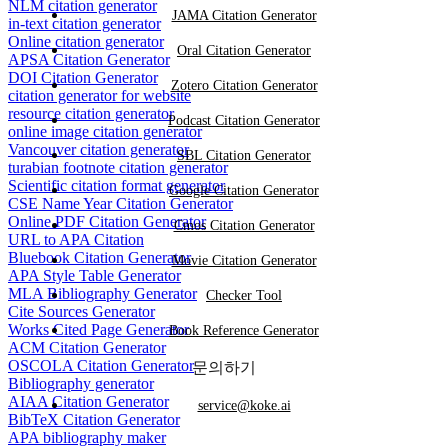
NLM citation generator
JAMA Citation Generator
in-text citation generator
Online citation generator
Oral Citation Generator
APSA Citation Generator
DOI Citation Generator
Zotero Citation Generator
citation generator for website
resource citation generator
Podcast Citation Generator
online image citation generator
Vancouver citation generator
SBL Citation Generator
turabian footnote citation generator
Scientific citation format generator
Google Citation Generator
CSE Name Year Citation Generator
Online PDF Citation Generator
Cmos Citation Generator
URL to APA Citation
Bluebook Citation Generator
Movie Citation Generator
APA Style Table Generator
MLA Bibliography Generator
Checker Tool
Cite Sources Generator
Works Cited Page Generator
Book Reference Generator
ACM Citation Generator
OSCOLA Citation Generator
문의하기
Bibliography generator
AIAA Citation Generator
service@koke.ai
BibTeX Citation Generator
APA bibliography maker