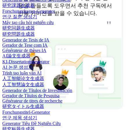
용을 만들도록 도우면서 추천 구독에서
研究課題生成器
Forschungsfragen-Generator
반복 커미션을 받을 수 있습니다.
연구 질문 생성기
"
Máy tạo câu hỏi nghiên cứu
研究问题生成器
研究問題生成器
Generador de Tesis de IA
Gerador de Tese com IA
Générateur de thèses IA
AI論文生成器
KI-Dissertationsgenerator
AI 논문 생성기
Trình tạo luận văn AI
人工智能论文生成器
人工智慧論文生成器
Generador de Títulos de Investigación
Gerador de Títulos de Pesquisa
Générateur de titres de recherche
研究タイトル生成器
Forschungstitel-Generator
연구 제목 생성기
Generator Tiêu Đề Nghiên Cứu
研究标题生成器