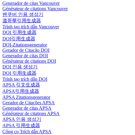
Generador de citas Vancouver
Générateur de citations Vancouver
밴쿠버 인용 생성기
溫哥華引用生成器
Trình tạo trích dẫn Vancouver
DOI 引用生成器
DOI引用生成器
DOI-Zitationsgenerator
Gerador de Citação DOI
Generador de citas DOI
Générateur de citations DOI
DOI 인용 생성기
DOI 引用生成器
Trình tạo trích dẫn DOI
APSA 引文生成器
APSA引用生成器
APSA Zitationsgenerator
Gerador de Citações APSA
Generador de citas APSA
Générateur de citations APSA
APSA 인용 생성기
APSA 引用生成器
Công cụ Trích dẫn APSA