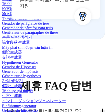
논문을 더 빠르게 완성할 수 있도록
Trình tạo đoạn văn AI
지원
论文段落生成器
論文段落生成器
Thesis-Absatz-Generator
Gerador de parágrafos de tese
Generador de párrafos para tesis
Générateur de paragraphes de thèse
논문 단락 생성기
論文段落生成器
Máy phát sinh đoạn văn luận án
假设生成器
仮説生成器
Hypothesen-Generator
Gerador de Hipóteses
Generador de hipótesis
Générateur d'hypothèses
가설 생성기
제휴 FAQ 답변
假設生成器
Trình tạo giả thuyết
引言生成器
イントロダクションジェネレーター
Einführungsgenerator
koke.ai 제휴파트너란 무엇인가요?
Gerador de Introdução