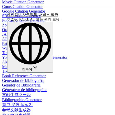
Movie Citation Generator
Cmos Citation Generator
Google Citation Generator
개인정보 보호정책
,
서비스 약관
SBL Citation Generator
© 2026 KOKE AI. 모든 권리 보유.
Podcast Citation Generator
Zotero Citation Generator
Oral Citation Generator
JAMA Citation Generator
AIP Citation Generator
Patent Citation Generator
Wikipedia Citation Generator
Textbook Citation Generator
YouTube Video APA Citation Generator
AMS Citation Generator
Music Citation Generator
한국어
TikTok Citation Generator
Book Reference Generator
Generador de bibliografía
Gerador de Bibliografia
Générateur de bibliographie
文献生成ツール
Bibliographie-Generator
참고 문헌 생성기
参考文献生成器