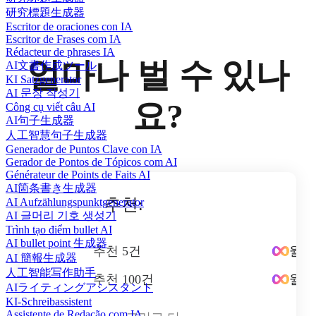
研究標題生成器
Escritor de oraciones con IA
Escritor de Frases com IA
Rédacteur de phrases IA
얼마나 벌 수 있나
AI文書作成ツール
KI Satzgenerator
AI 문장 작성기
요?
Công cụ viết câu AI
AI句子生成器
人工智慧句子生成器
Generador de Puntos Clave con IA
Gerador de Pontos de Tópicos com AI
Générateur de Points de Faits AI
AI箇条書き生成器
추천:
AI Aufzählungspunktgenerator
AI 글머리 기호 생성기
Trình tạo điểm bullet AI
AI bullet point 生成器
추천 5건
월간
AI 簡報生成器
人工智能写作助手
추천 100건
월간
AIライティングアシスタント
KI-Schreibassistent
Assistente de Redação com IA