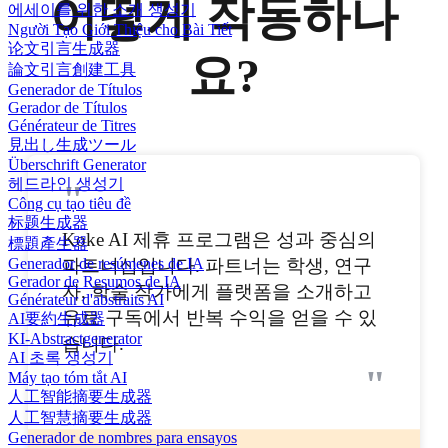
어떻게 작동하나
에세이를 위한 소개 생성기
Người Tạo Giới Thiệu cho Bài Tiết
论文引言生成器
요?
論文引言創建工具
Generador de Títulos
Gerador de Títulos
Générateur de Titres
見出し生成ツール
Überschrift Generator
헤드라인 생성기
"
Công cụ tạo tiêu đề
标题生成器
Koke AI 제휴 프로그램은 성과 중심의
標題產生器
Generador de resúmenes de IA
파트너십입니다. 파트너는 학생, 연구
Gerador de Resumos de IA
자, 학술 작가에게 플랫폼을 소개하고
Générateur d'abstraits AI
유료 구독에서 반복 수익을 얻을 수 있
AI要約生成器
KI-Abstractgenerator
습니다.
AI 초록 생성기
"
Máy tạo tóm tắt AI
人工智能摘要生成器
人工智慧摘要生成器
Generador de nombres para ensayos