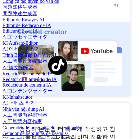
Công cụ tạo tuyên bố vấn đề
"
问题陈述生成器
問題陳述生成器
Editor de Ensayos AI
Editor de Redação de IA
Éditeur d'Essai IA
AIエッセイエディタ
KI Aufsatz-Editor
AI 에세이 편집기
Trình Biên Tập Bài Viết AI
人工智能作文编辑器
AI 論文編輯器
Redactor de contenido IA
Redator de Conteúdo de IA
Rédacteur de contenu IA
AIコンテンツライター
KI-Inhaltsautor
AI 콘텐츠 작가
Nhà văn nội dung AI
"
人工智能内容撰写器
人工智慧內容作家
Generador de preguntas de investigación
청중이 논문을 더 빠르게 작성하고 참
Gerador de perguntas de pesquisa
고문헌을 더 쉽게 관리하며 정확한 인
Générateur de questions de recherche