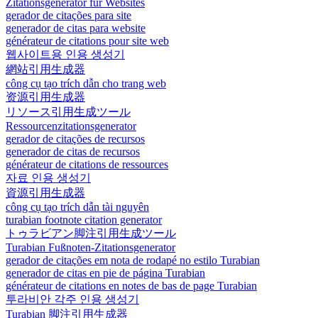
Zitationsgenerator für Websites
gerador de citações para site
generador de citas para website
générateur de citations pour site web
웹사이트용 인용 생성기
網站引用生成器
công cụ tạo trích dẫn cho trang web
资源引用生成器
リソース引用生成ツール
Ressourcenzitationsgenerator
gerador de citações de recursos
generador de citas de recursos
générateur de citations de ressources
자료 인용 생성기
資源引用生成器
công cụ tạo trích dẫn tài nguyên
turabian footnote citation generator
トゥラビアン脚注引用生成ツール
Turabian Fußnoten-Zitationsgenerator
gerador de citações em nota de rodapé no estilo Turabian
generador de citas en pie de página Turabian
générateur de citations en notes de bas de page Turabian
투라비안 각주 인용 생성기
Turabian 脚注引用生成器