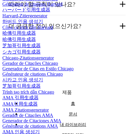
따라야 할 규칙이 있나요?
귀하의 링크를 클릭하면 쿠키는 90일 동안 유지됩
Générateur de citations Harvard
ハーバード引用生成器
누군가가 페이지를 떠났다가 나중에 추천 링크를
니다. 다시 클릭하면 90일이 다시 시작됩니다.
Harvard-Zitiergenerator
다시 클릭하지 않고 돌아와도 쿠키가 활동을 추적
유료 검색 광고는 허용되지 않습니다.
하버드 인용 생성기
더 궁금한 점이 있으신가요?
Công cụ trích dẫn Harvard
합니다. 모든 활동은 제휴파트너인 귀하에게 귀속
Koke AI 브랜드 키워드 또는 koke.ai의 변형
哈佛引用生成器
service@koke.ai
로 이메일을 보내주세요
哈佛引用生成器
됩니다.
키워드에 입찰하지 마세요. 위반 시 커미션
芝加哥引用生成器
이 취소될 수 있습니다.
シカゴ引用生成器
Chicago-Zitationsgenerator
Gerador de Citações Chicago
Koke AI를 홍보할 때는 추천이 정확히 추
Generador de Citas en Estilo Chicago
적되고 커미션이 계정에 귀속될 수 있도록
Générateur de citations Chicago
시카고 인용 생성기
항상 제휴 링크를 사용하세요.
芝加哥引用生成器
Trình tạo trích dẫn Chicago
제품
또한 파트너가 당사 제품의 적극적인 옹호
AMA 引用生成器
홈
AMA引用生成器
자가 되도록 장려합니다. 제휴 프로그램을
AMA Zitationsgenerator
문서
Gerador de Citações AMA
유지하기 위해서는 파트너가 3개월마다 최
Generador de Citaciones AMA
내 라이브러리
소 1명의 고객을 유치해야 합니다.
Générateur de citations AMA
AMA 인용 생성기