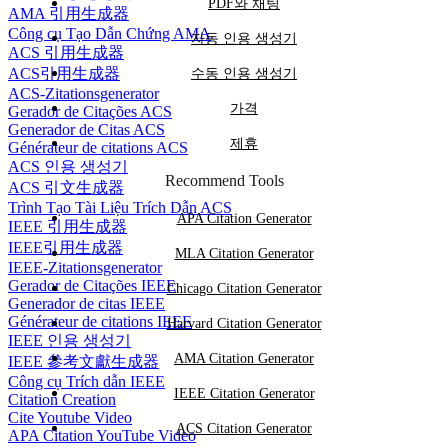
PDF와 채팅
AMA 引用生成器
신규 제휴 파트너는 홍보 전에 무료 Koke
Công cụ Tạo Dẫn Chứng AMA
자동 인용 생성기
AI 계정을 만들어 제품을 체험할 수 있습니
ACS 引用生成器
ACS引用生成器
수동 인용 생성기
다. 무료 멤버십 보상은 적격 추천 요건을 충
ACS-Zitationsgenerator
가격
Gerador de Citações ACS
족한 후에만 제공됩니다.
Generador de Citas ACS
제휴
Générateur de citations ACS
고객이 무료 체험판을 사용 중인 경우 수
ACS 인용 생성기
Recommend Tools
ACS 引文生成器
수료가 계산되지 않습니다.
Trình Tạo Tài Liệu Trích Dẫn ACS
APA Citation Generator
IEEE 引用生成器
모든 프로모터가 성실하게 홍보하고 부정
IEEE引用生成器
MLA Citation Generator
IEEE-Zitationsgenerator
행위를 하지 않기를 바랍니다. 부정행위가
Gerador de Citações IEEE
Chicago Citation Generator
Generador de citas IEEE
발견되면 즉시 협력을 중단하고 수수료를 취
Générateur de citations IEEE
Harvard Citation Generator
소합니다. 좋은 협력 되길 바랍니다!
IEEE 인용 생성기
AMA Citation Generator
IEEE 參考文獻生成器
Công cụ Trích dẫn IEEE
IEEE Citation Generator
Citation Creation
Cite Youtube Video
ACS Citation Generator
APA Citation YouTube Video