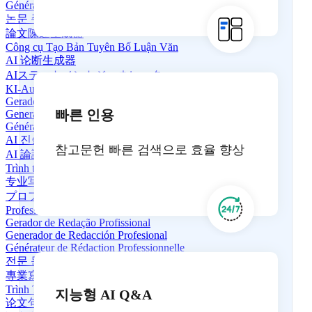
Générateur d'énoncé de thèse
논문 주제 생성기
論文陳述生成器
Công cụ Tạo Bản Tuyên Bố Luận Văn
AI 论断生成器
AIステートメントジェネレーター
KI-Aussagengenerator
Gerador de Declarações de IA
빠른 인용
Generador de Declaraciones de IA
Générateur de déclarations IA
AI 진술 생성기
참고문헌 빠른 검색으로 효율 향상
AI 論證生成器
Trình tạo câu tuyên bố AI
专业写作生成器
プロフェッショナルライティングジェネレーター
Professioneller Schreibgenerator
Gerador de Redação Profissional
Generador de Redacción Profesional
Générateur de Rédaction Professionnelle
전문 문서 작성기
專業寫作生成器
Trình Tạo Nội Dung Chuyên Nghiệp
지능형 AI Q&A
论文句子生成器