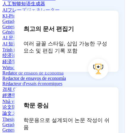
人工智能短语生成器
AIフレーズジェネレーター
KI-Phrasengenerator
Gerador de Frases com IA
Generador de frases de IA
최고의 문서 편집기
Générateur de phrases IA
AI 문구 생성기
여러 글꼴 스타일, 삽입 가능한 구성
AI 短语生成器
Trình tạo cụm từ AI
요소 및 편집 기록 포함
经济论文写作专家
経済学エッセイライター
Wirtschaftsaufsatzschreiber
Redator de ensaios de Economia
Redactor de ensayos de economía
Rédacteur d'essais économiques
경제 에세이 작가
經濟學論文寫作專家
Nhà viết bài luận Kinh tế
학문 중심
论文陈述生成器
論文ステートメントジェネレーター
Thesis Statement Generator
학문용으로 설계되어 논문 작성이 쉬
Gerador de Tese
움
Generador de Declaraciones de Tesis