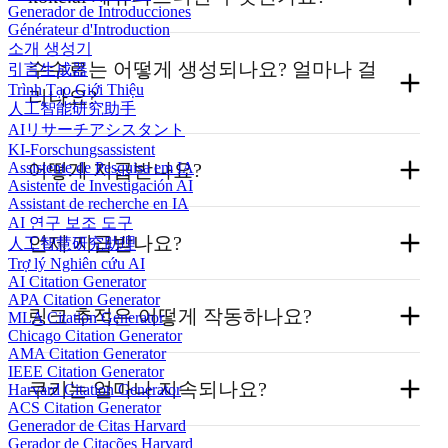
Generador de Introducciones
Générateur d'Introduction
소개 생성기
Koke AI를 사용하고 있으며 학술 글쓰기, 인용, 연
수수료는 어떻게 생성되나요? 얼마나 걸
引言生成器
구 도구를 친구, 학생, 동료 또는 청중에게 추천하
Trình Tạo Giới Thiệu
리나요?
人工智能研究助手
고 싶다면 Koke AI 제휴 파트너가 될 수 있습니다.
AIリサーチアシスタント
KI-Forschungsassistent
수수료는 고객이 멤버십을 결제할 때 미확인 수수
당신의 영향력이나 자원을 활용하여 현금 보상을
어떻게 지급받나요?
Assistente de Pesquisa em IA
Asistente de Investigación AI
료로 생성됩니다.
받아보세요!
Assistant de recherche en IA
수수료 지급은 주로 PayPal을 통해 이루어집니다.
AI 연구 보조 도구
미확인 수수료는 30일 후 확인된 수수료가 됩니
언제 지급받나요?
(PayPal 미지원 지역은 Payoneer 등 다른 방법 사
人工智慧研究助理
Trợ lý Nghiên cứu AI
다.
용)
AI Citation Generator
매월 20일에 모든 프로모터에게 50달러 이상의 수
APA Citation Generator
링크 추적은 어떻게 작동하나요?
수료를 지급합니다.
MLA Citation Generator
Chicago Citation Generator
AMA Citation Generator
IEEE Citation Generator
쿠키는 링크 클릭 후 90일 동안 추천 링크를 추적
쿠키는 얼마나 지속되나요?
Harvard Citation Generator
하는 데 사용됩니다 (사용자가 다시 클릭할 때마
ACS Citation Generator
Generador de Citas Harvard
추천을 추적하기 위해 쿠키를 사용합니다. 누군가
다 재활성화됨).
Gerador de Citações Harvard