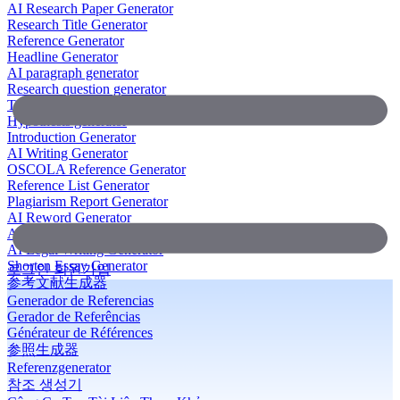
AI Research Paper Generator
Research Title Generator
Reference Generator
Headline Generator
AI paragraph generator
Research question generator
Thesis paragraph generator
Hypothesis generator
Introduction Generator
AI Writing Generator
OSCOLA Reference Generator
Reference List Generator
Plagiarism Report Generator
AI Reword Generator
AI Bullet Point Generator
AI Legal Writing Generator
Shorten Essay Generator
로그인
회원가입
参考文献生成器
Generador de Referencias
Gerador de Referências
Générateur de Références
参照生成器
Referenzgenerator
참조 생성기