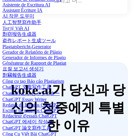
그리고 더...
Asistente de Escritura AI
Assistant Écriture IA
AI 작문 도우미
人工智慧寫作助手
Trợ lý Viết AI
剽窃报告生成器
盗作レポート生成ツール
Plagiatsbericht-Generator
Gerador de Relatório de Plágio
Generador de Informes de Plagio
Générateur de Rapport de Plagiat
표절 보고서 생성기
剽竊報告生成器
Công cụ tạo Báo cáo Plagiarism
koke.ai가 당신과 당
ChatGPT 文章写作工具
ChatGPTエッセイライター
ChatGPT Essay Writer
신의 청중에게 특별
Redator de Ensaios ChatGPT
Escritor de ensayos ChatGPT
Rédacteur d'essais ChatGPT
한 이유
ChatGPT 에세이 작성기
ChatGPT 論文寫作工具
Công Cụ Viết Bài ChatGPT