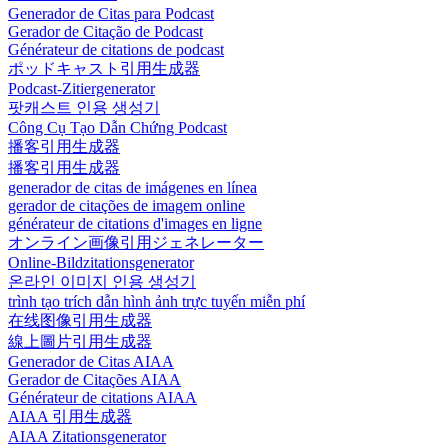
Generador de Citas para Podcast
Gerador de Citação de Podcast
Générateur de citations de podcast
ポッドキャスト引用生成器
Podcast-Zitiergenerator
팟캐스트 인용 생성기
Công Cụ Tạo Dẫn Chứng Podcast
播客引用生成器
播客引用生成器
generador de citas de imágenes en línea
gerador de citações de imagem online
générateur de citations d'images en ligne
オンライン画像引用ジェネレーター
Online-Bildzitationsgenerator
온라인 이미지 인용 생성기
trình tạo trích dẫn hình ảnh trực tuyến miễn phí
在线图像引用生成器
線上圖片引用生成器
Generador de Citas AIAA
Gerador de Citações AIAA
Générateur de citations AIAA
AIAA 引用生成器
AIAA Zitationsgenerator