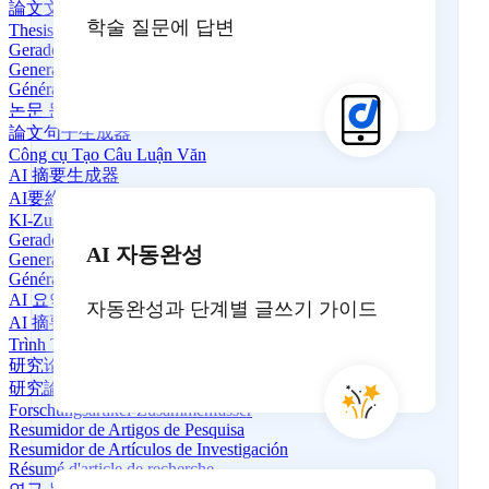
論文文の生成器
학술 질문에 답변
Thesis-Satzgenerator
Gerador de Frases de Tese
Generador de Oraciones de Tesis
Générateur de phrases de thèse
논문 문장 생성기
論文句子生成器
Công cụ Tạo Câu Luận Văn
AI 摘要生成器
AI要約ジェネレーター
KI-Zusammenfassungs-Generator
Gerador de Resumos de IA
AI 자동완성
Generador de Resúmenes de IA
Générateur de Résumé AI
AI 요약 생성기
자동완성과 단계별 글쓰기 가이드
AI 摘要生成器
Trình Tóm Tắt AI
研究论文摘要生成器
研究論文要約ツール
Forschungsartikel-Zusammenfasser
Resumidor de Artigos de Pesquisa
Resumidor de Artículos de Investigación
Résumé d'article de recherche