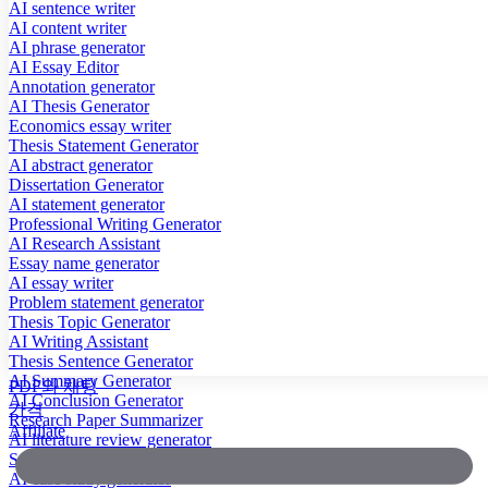
AI sentence writer
AI content writer
AI phrase generator
AI Essay Editor
Annotation generator
AI Thesis Generator
Economics essay writer
Thesis Statement Generator
AI abstract generator
Dissertation Generator
AI statement generator
Professional Writing Generator
AI Research Assistant
Essay name generator
AI essay writer
Problem statement generator
Thesis Topic Generator
AI Writing Assistant
Thesis Sentence Generator
AI Summary Generator
PDF와 채팅
AI Conclusion Generator
가격
Research Paper Summarizer
Affiliate
AI literature review generator
Scientific Paper Summarizer
AI case study generator