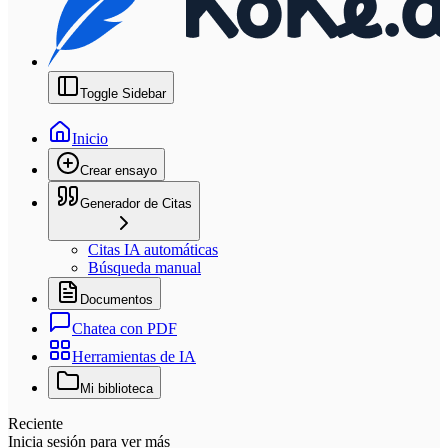
Toggle Sidebar
Inicio
Crear ensayo
Generador de Citas
Citas IA automáticas
Búsqueda manual
Documentos
Chatea con PDF
Herramientas de IA
Mi biblioteca
Reciente
Inicia sesión para ver más